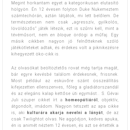
Megint horkantam egyet a kategorikusan elutasító
hölgyön. Én 12 évesen folyton Duke Nukemeztem
számtechórán, aztán látjátok, mi lett belőlem. De
természetesen nem csak „agresszív, gyilkolós,
lövöldözős” játék létezik, ezt is szűrni kell, mint a
tévéműsort, nem
en bloque
ördögi a műfaj. Egy
másik cikkben nagyon jó felnőtteknek szóló
játékötleteket adtak, és érdekes volt a piknikezésre
kihegyezett öko-cikk is.
Az olvasókat beöltöztetős rovat még tartja magát,
bár egyre kevésbé találom érdekesnek, frissnek.
Most például az esküvőre szánt összeállítás
kifejezetten ellenszenves, főleg a gladiátorszandál
és az elegáns kalap kettőse üti egymást… S. Gévai
Juli szuper cikket írt a
homeopátiáról
, objektív,
átgondolt, imádom. Nagyon tetszett az apa cikke
is, aki
kulturára akarja nevelni a lányát
, de az
csak Twilightot olvas. Ne aggódjon, kedves apuka,
én is animét néztem 12 évesen, és azt se értették a