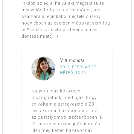
inkább az adja, ha valaki megtalálta és
megvalósította azt az életmódot, ami
számára a leginkább megfelelő (tény,
hogy ebben az esetben másokat sem fog
cs*sztetni az illető preferenciája és
döntése miatt). :)
Via
mondta
2012. FEBRUÁR 27.,
HÉTFŐ, 13:45
Nagyon más körökben
mozoghatunk, mert igaz, hogy
én voltam a seregvezető a 23
éves korban házasodással, de
az osztályomból azóta többen is
férjhez mentek/megnősültek, és
idén még ketten házasodnak.