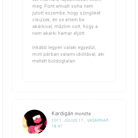
meg. Pont emiatt soha nem
jutott eszembe, hogy szingliket
cikizzek, én se értem be
akárkivel, mázlim volt, hogy a
nem akárki hamar eljött.
Inkább legyen valaki egyedül,
mint párban valami idiótával, aki
mellett boldogtalan.
Kardigán
mondta
2011. JÚLIUS 17., VASÁRNAP,
18:47