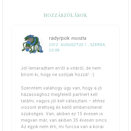
HOZZÁSZÓLÁSOK
radyrpok
mondta
2012. AUGUSZTUS 1., SZERDA,
20:09
Jól lemaradtam erről a vitáról, de nem
bírom ki, hogy ne szóljak hozzá! :-)
Szerintem valahogy úgy van, hogy a jó
házassághoz megfelelő partnert kell
találni, vagyis jól kell választani – ehhez
viszont érettség és kellő emberismeret
szükséges. Van, akiben ez 15 évesen is
megvan már, van akiben 35 évesen sincs.
Az egyik nem érti, mi furcsa van a korai