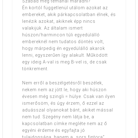
Szabad még témánál maradni?
Én kortól függetlenül utálom azokat az
embereket, akik párkapcsolatban élnek, és
lenézik azokat, akiknek épp nincs
valakijük. Az általam ismert
húszon/harmincon túli egyedülálló
embereknél nem tudatos döntés volt,
hogy márpedig én egyedülálló akarok
lenni, egyszerűen így alakult. Működött
egy ideig A-val is meg B-vel is, de csak
tönkrement.
Nem erről a beszélgetésről beszélek,
nekem nem az jött le, hogy aki húszon
évesen még szingli = hülye. Csak van ilyen
ismerősöm, és úgy érzem, ő ezzel az
aduásszal olyanokat bánt, akiket mással
nem tud. Szegény nem látja be, a
kapcsolatban címke megléte nem az ő
egyéni érdeme és egyfajta jó
tulajdonsága, hanem a „sors fintora”.