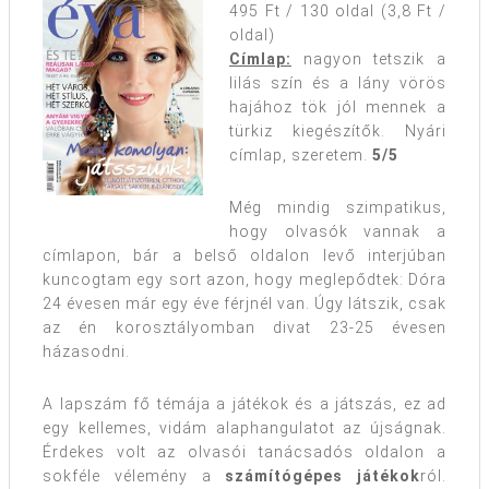
495 Ft / 130 oldal (3,8 Ft /
oldal)
Címlap:
nagyon tetszik a
lilás szín és a lány vörös
hajához tök jól mennek a
türkiz kiegészítők. Nyári
címlap, szeretem.
5/5
Még mindig szimpatikus,
hogy olvasók vannak a
címlapon, bár a belső oldalon levő interjúban
kuncogtam egy sort azon, hogy meglepődtek: Dóra
24 évesen már egy éve férjnél van.
Úgy látszik, csak
az én korosztályomban divat 23-25 évesen
házasodni.
A lapszám fő témája a játékok és a játszás, ez ad
egy kellemes, vidám alaphangulatot az újságnak.
Érdekes volt az olvasói tanácsadós oldalon a
sokféle vélemény a
számítógépes játékok
ról.