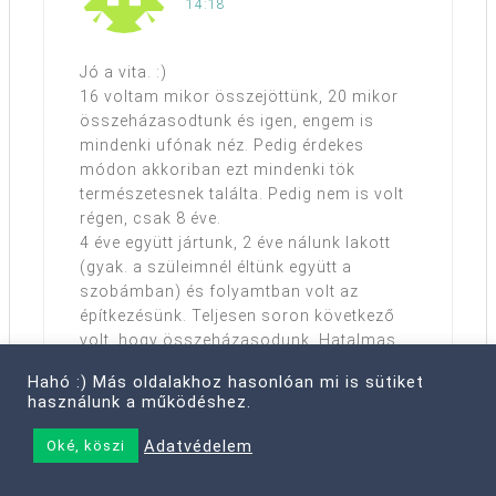
14:18
Jó a vita. :)
16 voltam mikor összejöttünk, 20 mikor
összeházasodtunk és igen, engem is
mindenki ufónak néz. Pedig érdekes
módon akkoriban ezt mindenki tök
természetesnek találta. Pedig nem is volt
régen, csak 8 éve.
4 éve együtt jártunk, 2 éve nálunk lakott
(gyak. a szüleimnél éltünk együtt a
szobámban) és folyamtban volt az
építkezésünk. Teljesen soron következő
volt, hogy összeházasodunk. Hatalmas
buli volt, és senki nem csodálkozott a
Hahó :) Más oldalakhoz hasonlóan mi is sütiket
koromon. Utólag meg meresztik a
használunk a működéshez.
szemüket (persze idegenek), hogy
„ÚÚÚÚÚúúúristen, 28 éves vagy és már
Adatvédelem
Oké, köszi
házas? Jó ég, 8 ééééve? És már 3
gyereked van?” Ennél a pontnál vagy elájul