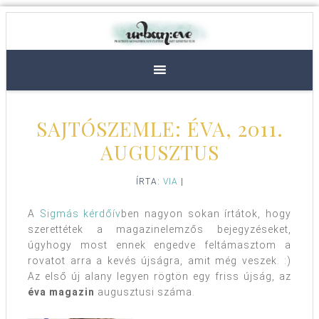
SAJTÓSZEMLE: ÉVA, 2011.
AUGUSZTUS
ÍRTA:
VIA
|
A
Sigmás kérdőív
ben nagyon sokan írtátok, hogy
szerettétek a magazinelemzős bejegyzéseket,
úgyhogy most ennek engedve feltámasztom a
rovatot arra a kevés újságra, amit még veszek. :)
Az első új alany legyen rögtön egy friss újság, az
éva magazin
augusztusi száma.