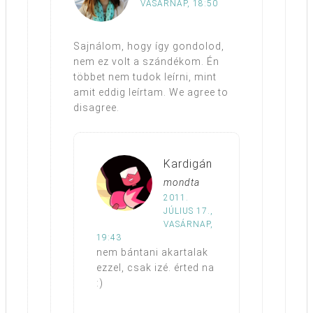
VASÁRNAP, 18:50
Sajnálom, hogy így gondolod,
nem ez volt a szándékom. Én
többet nem tudok leírni, mint
amit eddig leírtam. We agree to
disagree.
Kardigán
mondta
2011.
JÚLIUS 17.,
VASÁRNAP,
19:43
nem bántani akartalak
ezzel, csak izé. érted na
:)