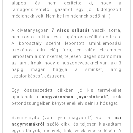
alapos, és nem derítette ki, hogy a
tamagocsitemető igazából egy jól kidolgozott
médiahekk volt. Nem kell mindennek bedőlni. :)
A divatanyagban
7 város stílusát
veszik sorra,
nem rossz, a kínai és a japán összeállítás ötletes.
A korosztály szerint lebontott sminklemosási
szokásos cikk elég fura, én világ életemben
lemostam a sminkemet, teljesen idegen számomra
az, amit írnak, hogy a huszonéveseknél van, aki 3
napig magán hagyja a sminket, amíg
„szalonképes”. Jézusom.
Egy összeszedett cikkben jó kis termékeket
ajánlanak a
nagyvárosban „nyaralóknak”
, akik
betondzsungelben kénytelenek elviselni a hőséget.
Szemfelnyitó (van ilyen magyarul?) volt a
mai
nagymamákról
szóló cikk, és teljesen kiakadtam
egyes lányok, menyek, fiak, vejek viselkedésén. A