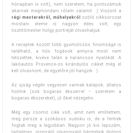
hónapban is volt), nem szeretem, ha pontszámok
akarnak megmondani rólam valamit. :) Viszont a
régi mesterekről, műhelyekről
szóló cikksorozat
mostani eleme is nagyon édes volt, egy
tisztítómester hölgy portréját olvashatjuk.
A receptek között több gyümölcsös finomságé is
található, a hűs fogások annyira most nem
tetszettek, kivéve talán a narancsos nyalókát. A
lakóautós Provence-os kirándulós cikket még el
kell olvasnom, de egyelőre jól hangzik. :)
Az újság végén vegyesen vannak kalapok, állatos
holmik (sok bogaras ékszerrel – szeretem a
bogaras ékszereket), jó őket nézegetni.
Még egy csomó cikk volt, amit nem említettem,
meg persze a szokásos sudoku is, de a fentiek
fogtak meg a legjobban. Nagyon jó kis lapszám,
tartalmas, inspiráló olvasnivaló bármelyik dolgos