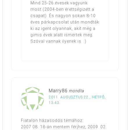
Mind 25-26 évesek vagyunk
most (2004-ben érettségizett a
csapat). És nagyon sokan 8-10
éves párkapcsolat után mondták
ki az igent olyannak, akit még a
gimis évek alatt ismertek meg.
Szóval vannak ilyenek is. :)
Marry86
mondta
2011. AUGUSZTUS 22., HÉTFŐ,
13:43
Fiatalon házasodós témához:
2007 08. 18-án mentem férjhez, 2009. 02.