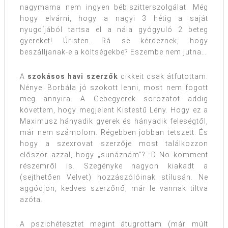
nagymama nem ingyen bébiszitterszolgálat. Még
hogy elvárni, hogy a nagyi 3 hétig a saját
nyugdíjából tartsa el a nála gyógyuló 2 beteg
gyereket! Úristen. Rá se kérdeznek, hogy
beszálljanak-e a költségekbe? Eszembe nem jutna…
A
szokásos havi szerzők
cikkeit csak átfutottam.
Nényei Borbála jó szokott lenni, most nem fogott
meg annyira. A Gebegyerek sorozatot addig
követtem, hogy megjelent Kistestű Lény. Hogy ez a
Maximusz hányadik gyerek és hányadik feleségtől,
már nem számolom. Régebben jobban tetszett. És
hogy a szexrovat szerzője most találkozzon
először azzal, hogy „sunáznám”? :D No komment
részemről is. Szegényke nagyon kiakadt a
(sejthetően Velvet) hozzászólóinak stílusán. Ne
aggódjon, kedves szerzőnő, már le vannak tiltva
azóta.
A pszichétesztet megint átugrottam (már múlt