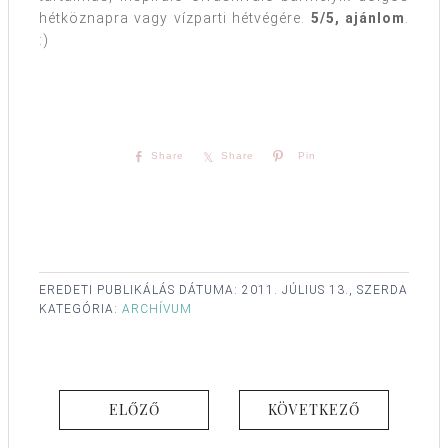
hétköznapra vagy vízparti hétvégére.
5/5, ajánlom
.
:)
Share
Share
Pin
EREDETI PUBLIKÁLÁS DÁTUMA:
2011. JÚLIUS 13., SZERDA
KATEGÓRIA:
ARCHÍVUM
ELŐZŐ
KÖVETKEZŐ