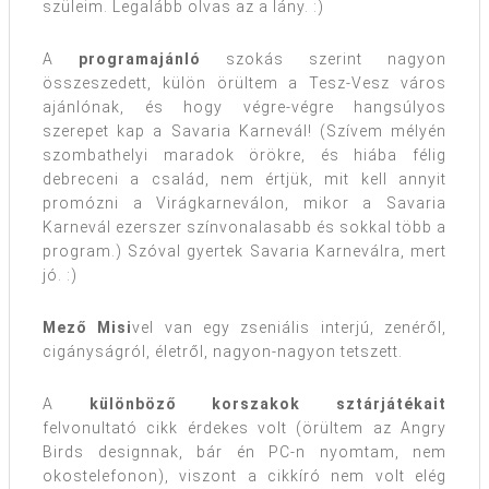
szüleim. Legalább olvas az a lány. :)
A
programajánló
szokás szerint nagyon
összeszedett, külön örültem a Tesz-Vesz város
ajánlónak, és hogy végre-végre hangsúlyos
szerepet kap a Savaria Karnevál! (Szívem mélyén
szombathelyi maradok örökre, és hiába félig
debreceni a család, nem értjük, mit kell annyit
promózni a Virágkarneválon, mikor a Savaria
Karnevál ezerszer színvonalasabb és sokkal több a
program.) Szóval gyertek Savaria Karneválra, mert
jó. :)
Mező Misi
vel van egy zseniális interjú, zenéről,
cigányságról, életről, nagyon-nagyon tetszett.
A
különböző korszakok sztárjátékait
felvonultató cikk érdekes volt (örültem az Angry
Birds designnak, bár én PC-n nyomtam, nem
okostelefonon), viszont a cikkíró nem volt elég