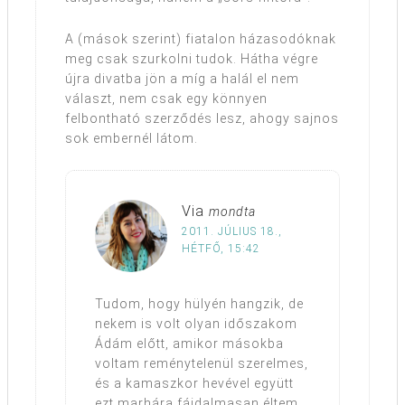
A (mások szerint) fiatalon házasodóknak
meg csak szurkolni tudok. Hátha végre
újra divatba jön a míg a halál el nem
választ, nem csak egy könnyen
felbontható szerződés lesz, ahogy sajnos
sok embernél látom.
Via
mondta
2011. JÚLIUS 18.,
HÉTFŐ, 15:42
Tudom, hogy hülyén hangzik, de
nekem is volt olyan időszakom
Ádám előtt, amikor másokba
voltam reménytelenül szerelmes,
és a kamaszkor hevével együtt
ezt marhára fájdalmasan éltem