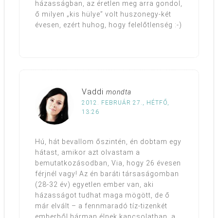
házasságban, az éretlen meg arra gondol,
ő milyen „kis hülye” volt huszonegy-két
évesen, ezért huhog, hogy felelőtlenség :-)
Vaddi
mondta
2012. FEBRUÁR 27., HÉTFŐ,
13:26
Hú, hát bevallom őszintén, én dobtam egy
hátast, amikor azt olvastam a
bemutatkozásodban, Via, hogy 26 évesen
férjnél vagy! Az én baráti társaságomban
(28-32 év) egyetlen ember van, aki
házasságot tudhat maga mögött, de ő
már elvált – a fennmaradó tíz-tizenkét
emberből hárman élnek kapcsolatban, a