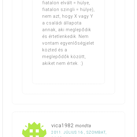
fiatalon elvált = hülye,
fiatalon szingli = hülye),
nem azt, hogy X vagy Y
a családi állapota
annak, aki meglepődik
és értetlenkedik. Nem
vontam egyenlőségjelet
közted és a
meglepődők között,
akiket nem értek. :)
vica1982
mondta
2011. JÚLIUS 16., SZOMBAT,