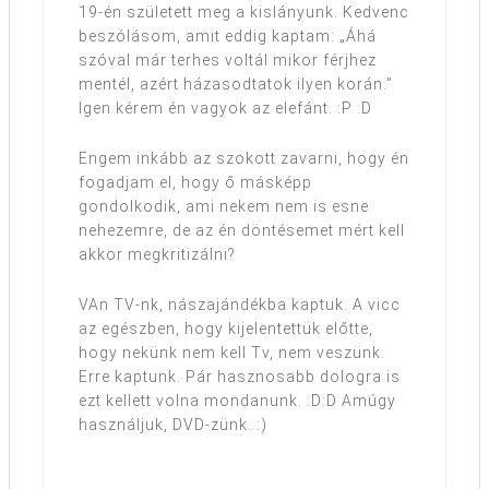
19-én született meg a kislányunk. Kedvenc
beszólásom, amit eddig kaptam: „Áhá
szóval már terhes voltál mikor férjhez
mentél, azért házasodtatok ilyen korán.”
Igen kérem én vagyok az elefánt. :P :D
Engem inkább az szokott zavarni, hogy én
fogadjam el, hogy ő másképp
gondolkodik, ami nekem nem is esne
nehezemre, de az én döntésemet mért kell
akkor megkritizálni?
VAn TV-nk, nászajándékba kaptuk. A vicc
az egészben, hogy kijelentettük előtte,
hogy nekünk nem kell Tv, nem veszünk.
Erre kaptunk. Pár hasznosabb dologra is
ezt kellett volna mondanunk. :D:D Amúgy
használjuk, DVD-zünk. :)