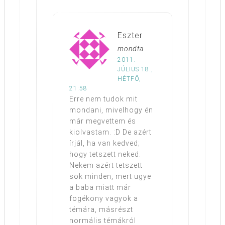
Eszter
mondta
2011.
JÚLIUS 18.,
HÉTFŐ,
21:58
Erre nem tudok mit
mondani, mivelhogy én
már megvettem és
kiolvastam. :D De azért
írjál, ha van kedved;
hogy tetszett neked.
Nekem azért tetszett
sok minden, mert ugye
a baba miatt már
fogékony vagyok a
témára, másrészt
normális témákról