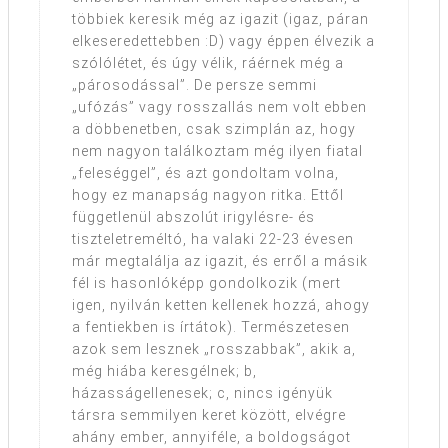
többiek keresik még az igazit (igaz, páran
elkeseredettebben :D) vagy éppen élvezik a
szólólétet, és úgy vélik, ráérnek még a
„párosodással”. De persze semmi
„ufózás” vagy rosszallás nem volt ebben
a döbbenetben, csak szimplán az, hogy
nem nagyon találkoztam még ilyen fiatal
„feleséggel”, és azt gondoltam volna,
hogy ez manapság nagyon ritka. Ettől
függetlenül abszolút irigylésre- és
tiszteletreméltó, ha valaki 22-23 évesen
már megtalálja az igazit, és erről a másik
fél is hasonlóképp gondolkozik (mert
igen, nyilván ketten kellenek hozzá, ahogy
a fentiekben is írtátok). Természetesen
azok sem lesznek „rosszabbak”, akik a,
még hiába keresgélnek; b,
házasságellenesek; c, nincs igényük
társra semmilyen keret között, elvégre
ahány ember, annyiféle, a boldogságot