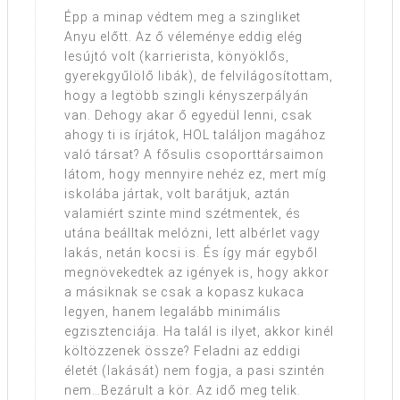
Épp a minap védtem meg a szingliket
Anyu előtt. Az ő véleménye eddig elég
lesújtó volt (karrierista, könyöklős,
gyerekgyűlölő libák), de felvilágosítottam,
hogy a legtöbb szingli kényszerpályán
van. Dehogy akar ő egyedül lenni, csak
ahogy ti is írjátok, HOL találjon magához
való társat? A fősulis csoporttársaimon
látom, hogy mennyire nehéz ez, mert míg
iskolába jártak, volt barátjuk, aztán
valamiért szinte mind szétmentek, és
utána beálltak melózni, lett albérlet vagy
lakás, netán kocsi is. És így már egyből
megnövekedtek az igények is, hogy akkor
a másiknak se csak a kopasz kukaca
legyen, hanem legalább minimális
egzisztenciája. Ha talál is ilyet, akkor kinél
költözzenek össze? Feladni az eddigi
életét (lakását) nem fogja, a pasi szintén
nem…Bezárult a kör. Az idő meg telik.