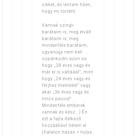
cikket, és leírtam hűen,
hogy mi történt.
Vannak szingli
barátaim is, meg elvált
barátaim is, meg
mindenféle barátaim,
ugyanúgy nem kell
sopánkodni azon se,
hogy „28 éves vagy és
már el is váltááál”, mint
hogy „24 éves vagy és
férjhez mentééél” vagy
akár „36 éves vagy és
nincs pasiiid”.
Mindenféle emberek
vannak és kész. :) Én
ezt a fajta ítélkező
hozzáállást ítélem el
(fiatalon házas = hülye,