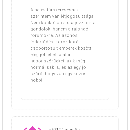
A netes társkeresésnek
szerintem van létjogosultsága.
Nem konkrétan a csajozz.hu-ra
gondolok, hanem a rajongói
fórumokra. Az azonos
érdeklődési körök köré
csoportosult emberek között
elég jól lehet találni
hasonszőrűeket, akik még
normálisak is, és az egy jó
szűrő, hogy van egy közös
hobbi.
Eszter
mondta