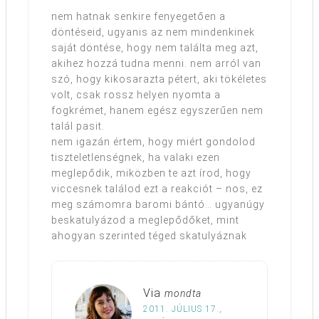
nem hatnak senkire fenyegetően a
döntéseid, ugyanis az nem mindenkinek
saját döntése, hogy nem találta meg azt,
akihez hozzá tudna menni. nem arról van
szó, hogy kikosarazta pétert, aki tökéletes
volt, csak rossz helyen nyomta a
fogkrémet, hanem egész egyszerűen nem
talál pasit.
nem igazán értem, hogy miért gondolod
tiszteletlenségnek, ha valaki ezen
meglepődik, miközben te azt írod, hogy
viccesnek találod ezt a reakciót – nos, ez
meg számomra baromi bántó… ugyanúgy
beskatulyázod a meglepődőket, mint
ahogyan szerinted téged skatulyáznak
Via
mondta
2011. JÚLIUS 17.,