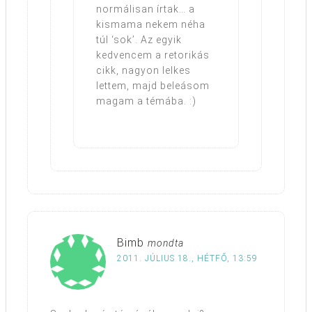
normálisan írtak… a
kismama nekem néha
túl ‘sok’. Az egyik
kedvencem a retorikás
cikk, nagyon lelkes
lettem, majd beleásom
magam a témába. :)
Bimb
mondta
2011. JÚLIUS 18., HÉTFŐ, 13:59