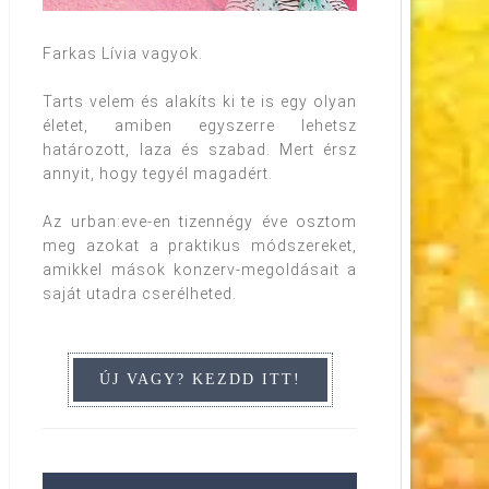
Farkas Lívia vagyok.
Tarts velem és alakíts ki te is egy olyan
életet, amiben egyszerre lehetsz
határozott, laza és szabad. Mert érsz
annyit, hogy tegyél magadért.
Az urban:eve-en tizennégy éve osztom
meg azokat a praktikus módszereket,
amikkel mások konzerv-megoldásait a
saját utadra cserélheted.