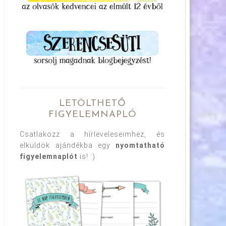
LETÖLTHETŐ
FIGYELEMNAPLÓ
Csatlakozz a hírleveleseimhez, és
elküldök ajándékba egy
nyomtatható
figyelemnaplót
is! :)