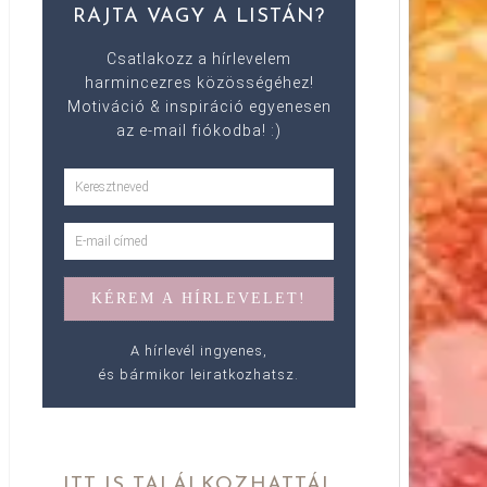
RAJTA VAGY A LISTÁN?
Csatlakozz a hírlevelem
harmincezres közösségéhez!
Motiváció & inspiráció egyenesen
az e-mail fiókodba! :)
A hírlevél ingyenes,
és bármikor leiratkozhatsz.
ITT IS TALÁLKOZHATTÁL