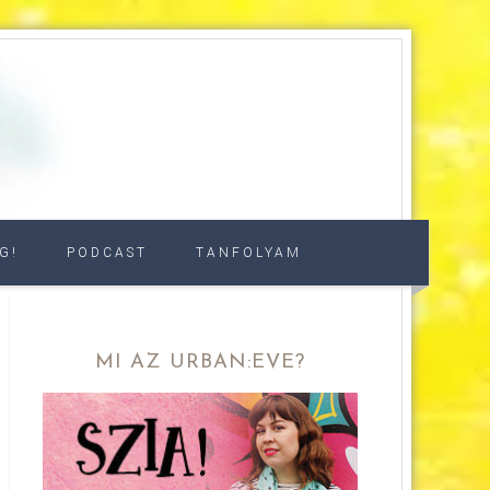
G!
PODCAST
TANFOLYAM
MI AZ URBAN:EVE?