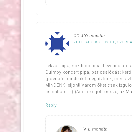
balure
mondta
2011. AUGUSZTUS 10., SZERDA
Lekvár pipa, sok bicó pipa, Levendulafesz
Quimby koncert pipa, bár csalódás; kerti
(poénból mindenkit meghívtunk, mert azt
MINDENKI eljön!! Várom őket csak izgu
csináltam. :-) )Ami nem jött össze, az Ma
Reply
Via
mondta