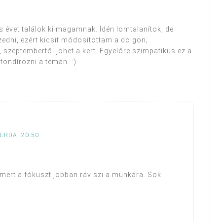
 évet találok ki magamnak. Idén lomtalanítok, de
zedni, ezért kicsit módosítottam a dolgon;
szeptembertől jöhet a kert. Egyelőre szimpatikus ez a
fondírozni a témán. :)
ZERDA, 20:50
 mert a fókuszt jobban ráviszi a munkára. Sok