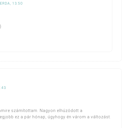
ZERDA, 13:50
)
:43
 amire számítottam. Nagyon elhúzódott a
egjobb ez a pár hónap, úgyhogy én várom a változást.