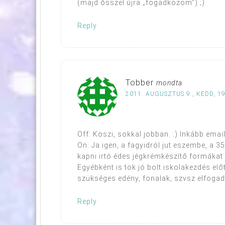
(majd ősszel újra „fogadkozom”) ;)
Reply
Tobber
mondta
2011. AUGUSZTUS 9., KEDD, 19
Off: Köszi, sokkal jobban. :) Inkább emai
On: Ja igen, a fagyidról jut eszembe, a 3
kapni irtó édes jégkrémkészítő formákat s
Egyébként is tök jó bolt iskolakezdés előt
szükséges edény, fonalak, szvsz elfoga
Reply