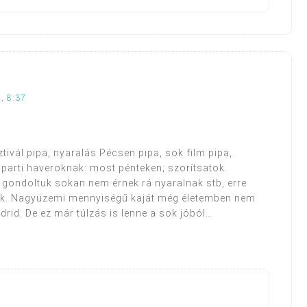
, 8:37
tivál pipa, nyaralás Pécsen pipa, sok film pipa,
 parti haveroknak: most pénteken; szorítsatok.
 gondoltuk sokan nem érnek rá nyaralnak stb, erre
lok. Nagyüzemi mennyiségű kaját még életemben nem
drid. De ez már túlzás is lenne a sok jóból…