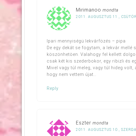
Mirimanoo
mondta
2011. AUGUSZTUS 11., CSÜTÖR
Ipari mennyiségü lekvárfözés – pipa
De egy dekát se fogytam, a lekvár mellé s
köszönhetöen. Valahogy fel kellett dolgoz
csak két kis szederbokor, egy ribizli é
Mivel vagy túl meleg, vagy túl hideg volt
hogy nem vettem újat…
Reply
Eszter
mondta
2011. AUGUSZTUS 10., SZERDA