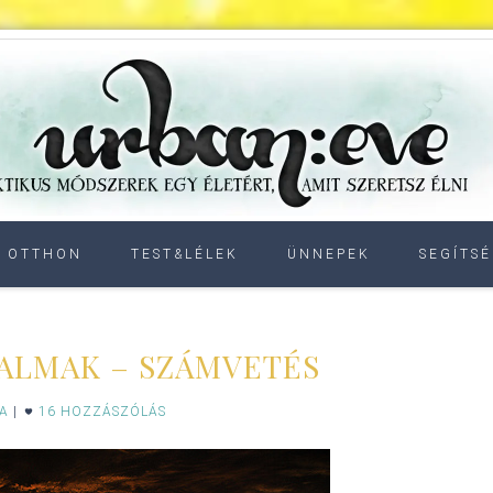
OTTHON
TEST&LÉLEK
ÜNNEPEK
SEGÍTSÉ
ALMAK – SZÁMVETÉS
IA
|
16 HOZZÁSZÓLÁS