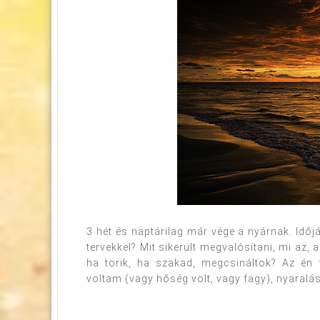
3 hét és naptárilag már vége a nyárnak. Időj
tervekkel? Mit sikerült megvalósítani, mi az,
ha törik, ha szakad, megcsináltok? Az é
voltam (vagy hőség volt, vagy fagy), nyaralá