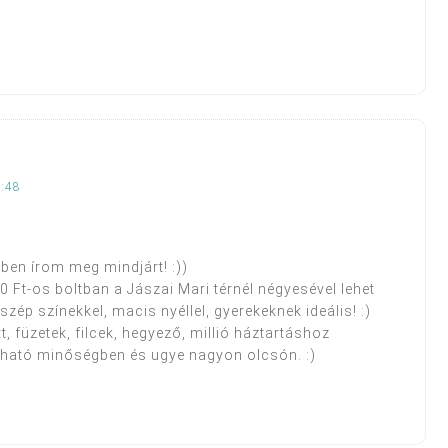
:48
lben írom meg mindjárt! :))
50 Ft-os boltban a Jászai Mari térnél négyesével lehet
zép színekkel, macis nyéllel, gyerekeknek ideális! :)
t, füzetek, filcek, hegyező, millió háztartáshoz
dható minőségben és ugye nagyon olcsón. :)