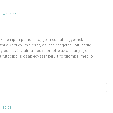
TÖK, 8:25
zintén ipari palacsinta, gofri és sütihegyeknek
ni a kerti gyümölcsöt, az idén rengeteg volt, pedig
s egy csenevész almafácska öntötte az alapanyagot…
, a futócipö is csak egyszer került forglomba, még jó
, 15:01