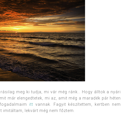
árásilag meg ki tudja, mi vár még ránk… Hogy álltok a nyári
 amit már elengedtetek, mi az, amit még a maradék pár héten
n fogadalmaim
itt
vannak. Fagyit készítettem, kertben nem
st imitáltam, lekvárt még nem főztem.