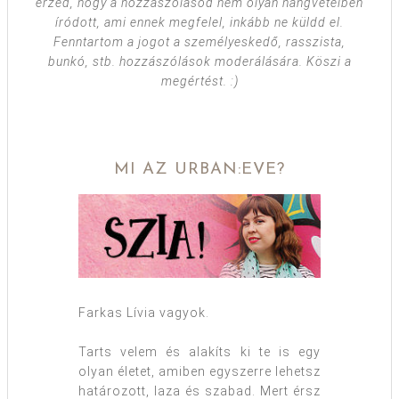
érzed, hogy a hozzászólásod nem olyan hangvételben
íródott, ami ennek megfelel, inkább ne küldd el.
Fenntartom a jogot a személyeskedő, rasszista,
bunkó, stb. hozzászólások moderálására. Köszi a
megértést. :)
MI AZ URBAN:EVE?
Farkas Lívia vagyok.
Tarts velem és alakíts ki te is egy
olyan életet, amiben egyszerre lehetsz
határozott, laza és szabad. Mert érsz