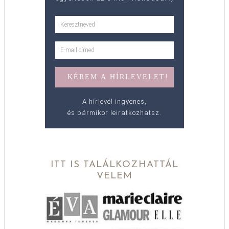
A hírlevél ingyenes,
és bármikor leiratkozhatsz.
ITT IS TALÁLKOZHATTÁL
VELEM