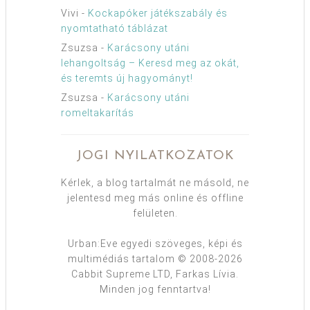
Vivi
-
Kockapóker játékszabály és
nyomtatható táblázat
Zsuzsa
-
Karácsony utáni
lehangoltság – Keresd meg az okát,
és teremts új hagyományt!
Zsuzsa
-
Karácsony utáni
romeltakarítás
JOGI NYILATKOZATOK
Kérlek, a blog tartalmát ne másold, ne
jelentesd meg más online és offline
felületen.
Urban:Eve egyedi szöveges, képi és
multimédiás tartalom © 2008-2026
Cabbit Supreme LTD, Farkas Lívia.
Minden jog fenntartva!