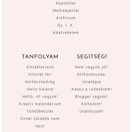
Kapcsolat
Médiaajánlat
Archívum
Gy. I. K.
Adatvédelem
TANFOLYAM
SEGÍTSÉG!
Emléktervező
Nem vagyok jól!
Vitorlát fel!
Otthonmunka-
Kertésznadrág
stratégia
Hello Kaland
Káosz a ruhatáram!
Helló, itt vagyok!
Blogger vagyok!
Kreatív Kalendárium
Költözöm!
Túlélőkészlet
Unatkozom!
Ennél zöldebb nem
lesz!