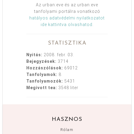
Az urban:eve és az urban:eve
tanfolyami portálra vonatkozó
hatályos adatvédelmi nyilatkozatot
ide kattintva olvashatod
.
STATISZTIKA
Nyitás:
2008. febr. 03.
Bejegyzések:
3714
Hozzászólások:
69012
Tanfolyamok:
8
Tanfolyamozók:
5431
Megivott tea:
3548 liter
HASZNOS
Rólam