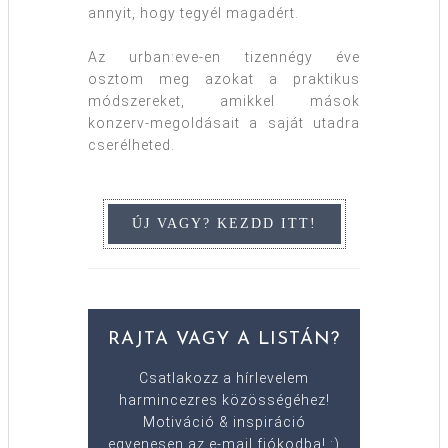
annyit, hogy tegyél magadért.
Az urban:eve-en tizennégy éve
osztom meg azokat a praktikus
módszereket, amikkel mások
konzerv-megoldásait a saját utadra
cserélheted.
RAJTA VAGY A LISTÁN?
Csatlakozz a hírlevelem
harmincezres közösségéhez!
Motiváció & inspiráció
egyenesen az e-mail fiókodba! :)