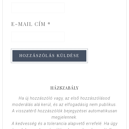
E-MAIL CÍM
*
HÁZSZABÁLY
Ha új hozzászóló vagy, az első hozzászólásod
moderálás alá kerül, és az elfogadásig nem publikus.
A visszatérő hozzászólók bejegyzései automatikusan
megjelennek.
A kedvesség és a tolerancia alapvető errefelé. Ha úgy