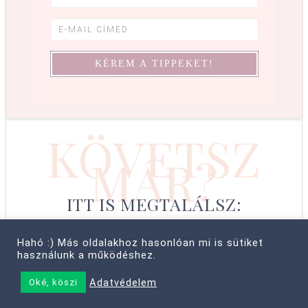
KÖVETSZ
MÁR?
ITT IS MEGTALÁLSZ:
Hahó :) Más oldalakhoz hasonlóan mi is sütiket
használunk a működéshez.
© COPYRIGHT 2008–2026 CABBIT SUPREME LTD, FARKAS LÍVIA
Adatvédelem
Oké, köszi
• MINDEN JOG FENNTARTVA! ·