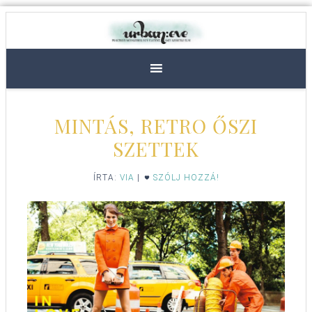
MINTÁS, RETRO ŐSZI
SZETTEK
ÍRTA:
VIA
|
SZÓLJ HOZZÁ!