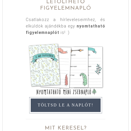
LETÖLTHETŐ
FIGYELEMNAPLÓ
Csatlakozz a hírleveleseimhez, és
elküldök ajándékba egy
nyomtatható
figyelemnaplót
is! :)
TÖLTSD LE A NAPLÓT!
MIT KERESEL?