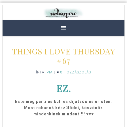
THINGS I LOVE THURSDAY
#67
ÍRTA:
VIA
|
8 HOZZÁSZÓLÁS
EZ.
Este meg parti és buli és díjátadó és úristen.
Most rohanok készülődni, köszönök
mindenkinek mindent!!!! ♥♥♥