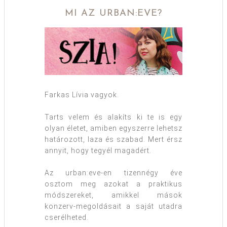
MI AZ URBAN:EVE?
Farkas Lívia vagyok.
Tarts velem és alakíts ki te is egy
olyan életet, amiben egyszerre lehetsz
határozott, laza és szabad. Mert érsz
annyit, hogy tegyél magadért.
Az urban:eve-en tizennégy éve
osztom meg azokat a praktikus
módszereket, amikkel mások
konzerv-megoldásait a saját utadra
cserélheted.