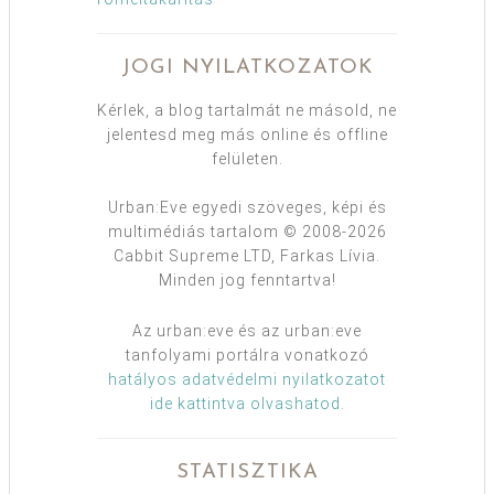
JOGI NYILATKOZATOK
Kérlek, a blog tartalmát ne másold, ne
jelentesd meg más online és offline
felületen.
Urban:Eve egyedi szöveges, képi és
multimédiás tartalom © 2008-2026
Cabbit Supreme LTD, Farkas Lívia.
Minden jog fenntartva!
Az urban:eve és az urban:eve
tanfolyami portálra vonatkozó
hatályos adatvédelmi nyilatkozatot
ide kattintva olvashatod
.
STATISZTIKA