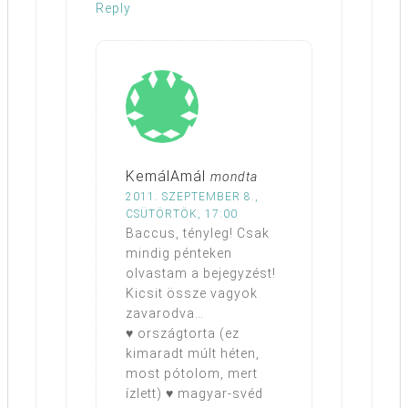
Reply
KemálAmál
mondta
2011. SZEPTEMBER 8.,
CSÜTÖRTÖK, 17:00
Baccus, tényleg! Csak
mindig pénteken
olvastam a bejegyzést!
Kicsit össze vagyok
zavarodva…
♥ országtorta (ez
kimaradt múlt héten,
most pótolom, mert
ízlett) ♥ magyar-svéd