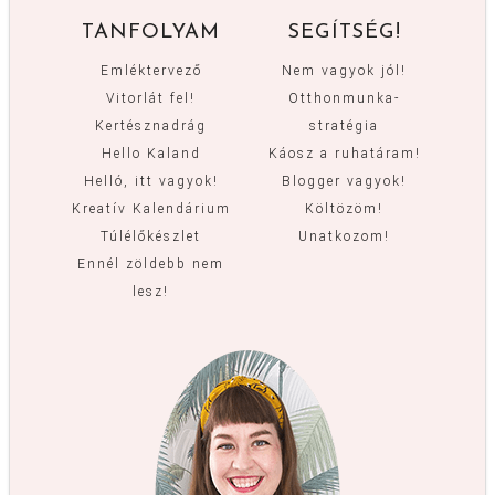
TANFOLYAM
SEGÍTSÉG!
Emléktervező
Nem vagyok jól!
Vitorlát fel!
Otthonmunka-
Kertésznadrág
stratégia
Hello Kaland
Káosz a ruhatáram!
Helló, itt vagyok!
Blogger vagyok!
Kreatív Kalendárium
Költözöm!
Túlélőkészlet
Unatkozom!
Ennél zöldebb nem
lesz!