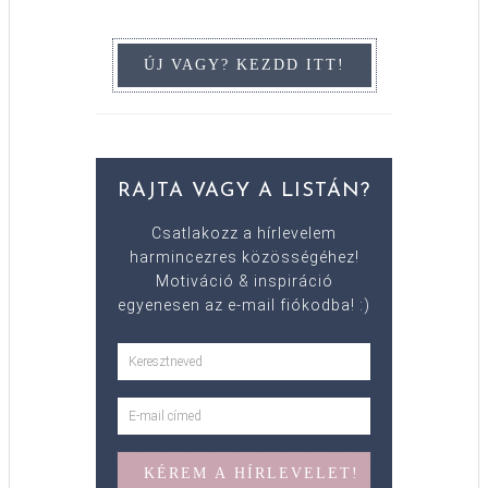
RAJTA VAGY A LISTÁN?
Csatlakozz a hírlevelem
harmincezres közösségéhez!
Motiváció & inspiráció
egyenesen az e-mail fiókodba! :)