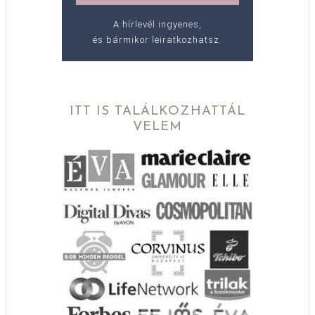
A hírlevél ingyenes,
és bármikor leiratkozhatsz.
ITT IS TALÁLKOZHATTÁL
VELEM