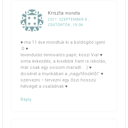
Kriszta
mondta
2011. SZEPTEMBER 8.,
CSÜTÖRTÖK, 19:04
♥ ma 11 éve mondtuk ki a boldogító igent
:D ♥
levendulás tennivalós papír, köszi Via! ♥
sima évkezdés, a kisebbik fiam is iskolás,
már csak egy ovisom maradt… :) ♥
dicséret a munkában a „nagyfőnöktől” ♥
szervezni – tervezni egy őszi hosszú
hétvégét a családnak ♥
Reply