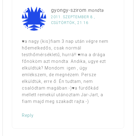
gyongy-szirom
mondta
2011. SZEPTEMBER 8.,
CSÜTÖRTÖK, 21:16
♥a nagy (kis)fiam 3 nap után végre nem
hőemelkedős, csak normál
testhőmérsékletű, hurrá!! ♥ma a drága
főnököm azt mondta: Andika, ugye ezt
elküldtük? Mondom: igen , úgy
emlékszem, de megnézem. Persze
elküldtük, erre ő: Én tudtam, nem
csalódtam magában:-)♥a fürdőkád
mellett remekül utánoztam Jar-Jart, a
fiam majd meg szakadt rajta:-)
Reply