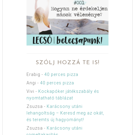
SZÓLJ HOZZÁ TE IS!
Erabig
-
40 perces pizza
Angi
-
40 perces pizza
Vivi
-
Kockapóker játékszabály és
nyomtatható táblázat
Zsuzsa
-
Karácsony utáni
lehangoltság – Keresd meg az okát,
és teremts új hagyományt!
Zsuzsa
-
Karácsony utáni
romeltakarítás