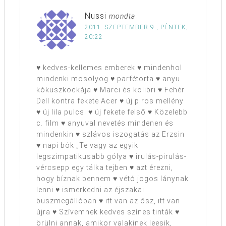
Nussi
mondta
2011. SZEPTEMBER 9., PÉNTEK,
20:22
♥ kedves-kellemes emberek ♥ mindenhol
mindenki mosolyog ♥ parfétorta ♥ anyu
kókuszkockája ♥ Marci és kolibri ♥ Fehér
Dell kontra fekete Acer ♥ új piros mellény
♥ új lila pulcsi ♥ új fekete felső ♥ Közelebb
c. film ♥ anyuval nevetés mindenen és
mindenkin ♥ szlávos iszogatás az Erzsin
♥ napi bók „Te vagy az egyik
legszimpatikusabb gólya ♥ irulás-pirulás-
vércsepp egy tálka tejben ♥ azt érezni,
hogy bíznak bennem ♥ vétó jogos lánynak
lenni ♥ ismerkedni az éjszakai
buszmegállóban ♥ itt van az ősz, itt van
újra ♥ Szívemnek kedves színes tinták ♥
örülni annak, amikor valakinek leesik,