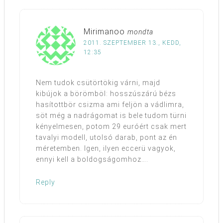
Mirimanoo
mondta
2011. SZEPTEMBER 13., KEDD,
12:35
Nem tudok csütörtökig várni, majd
kibújok a börömböl: hosszúszárú bézs
hasítottbör csizma ami feljön a vádlimra,
söt még a nadrágomat is bele tudom türni
kényelmesen, potom 29 euróért csak mert
tavalyi modell, utolsó darab, pont az én
méretemben. Igen, ilyen eccerü vagyok,
ennyi kell a boldogságomhoz….
Reply