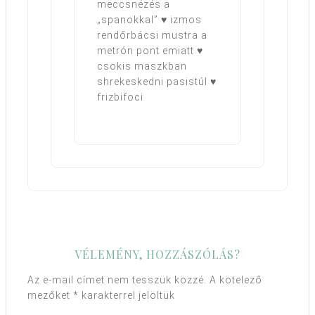
meccsnézés a
„spanokkal” ♥ izmos
rendőrbácsi mustra a
metrón pont emiatt ♥
csokis maszkban
shrekeskedni pasistúl ♥
frizbifoci
VÉLEMÉNY, HOZZÁSZÓLÁS?
Az e-mail címet nem tesszük közzé.
A kötelező
mezőket
*
karakterrel jelöltük