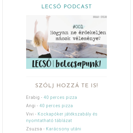
LECSÓ PODCAST
SZÓLJ HOZZÁ TE IS!
Erabig
-
40 perces pizza
Angi
-
40 perces pizza
Vivi
-
Kockapóker játékszabály és
nyomtatható táblázat
Zsuzsa
-
Karácsony utáni