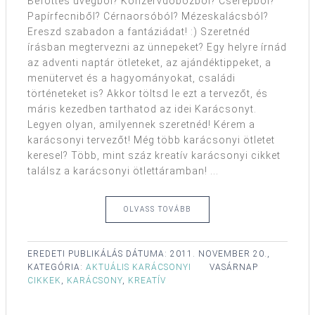
Befőttes üvegből? Konzervdobozból? Cserépből?
Papírfecniből? Cérnaorsóból? Mézeskalácsból?
Ereszd szabadon a fantáziádat! :) Szeretnéd
írásban megtervezni az ünnepeket? Egy helyre írnád
az adventi naptár ötleteket, az ajándéktippeket, a
menütervet és a hagyományokat, családi
történeteket is? Akkor töltsd le ezt a tervezőt, és
máris kezedben tarthatod az idei Karácsonyt.
Legyen olyan, amilyennek szeretnéd! Kérem a
karácsonyi tervezőt! Még több karácsonyi ötletet
keresel? Több, mint száz kreatív karácsonyi cikket
találsz a karácsonyi ötlettáramban! ...
OLVASS TOVÁBB
EREDETI PUBLIKÁLÁS DÁTUMA:
2011. NOVEMBER 20.,
KATEGÓRIA:
AKTUÁLIS KARÁCSONYI
VASÁRNAP
CIKKEK
,
KARÁCSONY
,
KREATÍV