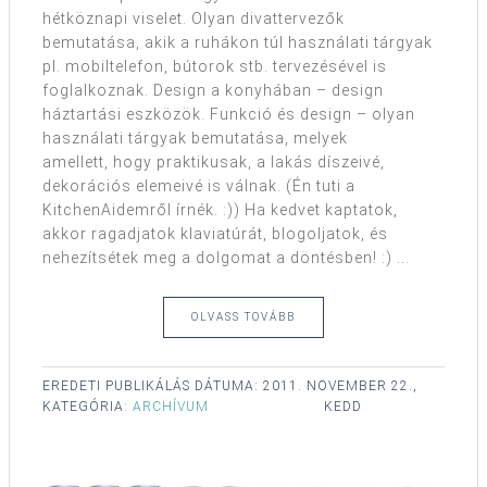
hétköznapi viselet. Olyan divattervezők
bemutatása, akik a ruhákon túl használati tárgyak
pl. mobiltelefon, bútorok stb. tervezésével is
foglalkoznak. Design a konyhában – design
háztartási eszközök. Funkció és design – olyan
használati tárgyak bemutatása, melyek
amellett, hogy praktikusak, a lakás díszeivé,
dekorációs elemeivé is válnak. (Én tuti a
KitchenAidemről írnék. :)) Ha kedvet kaptatok,
akkor ragadjatok klaviatúrát, blogoljatok, és
nehezítsétek meg a dolgomat a döntésben! :) ...
OLVASS TOVÁBB
EREDETI PUBLIKÁLÁS DÁTUMA:
2011. NOVEMBER 22.,
KATEGÓRIA:
ARCHÍVUM
KEDD