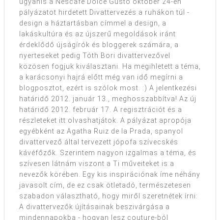
ugyanis a Nescafé Dolce Gusto október 24-én
pályázatot hirdetett Divattervezés a ruhákon túl -
design a háztartásban címmel a design, a
lakáskultúra és az újszerű megoldások iránt
érdeklődő újságírók és bloggerek számára, a
nyerteseket pedig Tóth Bori divattervezővel
közösen fogjuk kiválasztani. Ha megihletett a téma,
a karácsonyi hajrá előtt még van idő megírni a
blogposztot, ezért is szólok most. :) A jelentkezési
határidő 2012. január 13., meghosszabbítva! Az új
határidő 2012. február 17. A regisztrációt és a
részleteket itt olvashatjátok. A pályázat apropója
egyébként az Agatha Ruiz de la Prada, spanyol
divattervező által tervezett jópofa szívecskés
kávéfőzők. Szerintem nagyon izgalmas a téma, és
szívesen látnám viszont a Ti műveiteket is a
nevezők körében. Egy kis inspirációnak íme néhány
javasolt cím, de ez csak ötletadó, természetesen
szabadon választható, hogy miről szeretnétek írni:
A divattervezők újításainak beszivárgása a
mindennapokba - hogyan lesz couture-ból