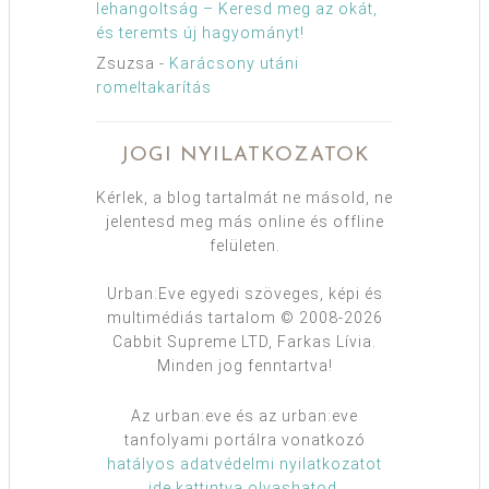
lehangoltság – Keresd meg az okát,
és teremts új hagyományt!
Zsuzsa
-
Karácsony utáni
romeltakarítás
JOGI NYILATKOZATOK
Kérlek, a blog tartalmát ne másold, ne
jelentesd meg más online és offline
felületen.
Urban:Eve egyedi szöveges, képi és
multimédiás tartalom © 2008-2026
Cabbit Supreme LTD, Farkas Lívia.
Minden jog fenntartva!
Az urban:eve és az urban:eve
tanfolyami portálra vonatkozó
hatályos adatvédelmi nyilatkozatot
ide kattintva olvashatod
.