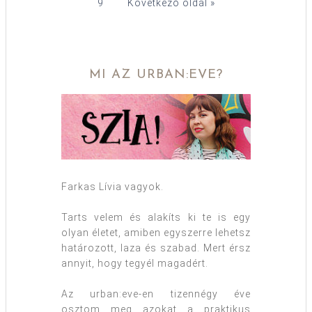
9
Következő oldal »
MI AZ URBAN:EVE?
Farkas Lívia vagyok.
Tarts velem és alakíts ki te is egy
olyan életet, amiben egyszerre lehetsz
határozott, laza és szabad. Mert érsz
annyit, hogy tegyél magadért.
Az urban:eve-en tizennégy éve
osztom meg azokat a praktikus