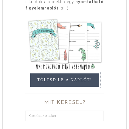
elküldök ajándékba egy
nyomtatható
figyelemnaplót
is! :)
TÖLTSD LE A NAPLÓT!
MIT KERESEL?