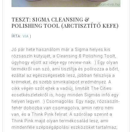
TESZT: SIGMA CLEANSING &
POLISHING TOOL (ARCTISZTÍTÓ KEFE)
ÍRTA:
VIA
|
Jó pár hete használom már a Sigma helyes kis
rózsaszín kütyüjét, a Cleansing & Polishing Toolt,
úgyhogy eljött az ideje egy review-nak. :) Egy olyan
termékről van szó, ami tisztítja és polírozza a bőrt,
ezáltal az egészségesebb lesz, jobban felszívja a
krémeket, és szebb sminkalapot eredményez. A
cikk végén szót ejtek a vadiúj, limitált The Cities
ecsetkészletekről is, hogy minden Sigmás infó egy
helyen legyen. :) Csomagolás: Egy nagy, rózsaszín-
fehér dobozba van csomagolva, amin retro néni
van, és a Think Pink felirat. A szórólap szerint a
Think Pink majd olyan termékcsalád lesz, ami
mindenféle szépségápolási eszközöket tartalmaz;