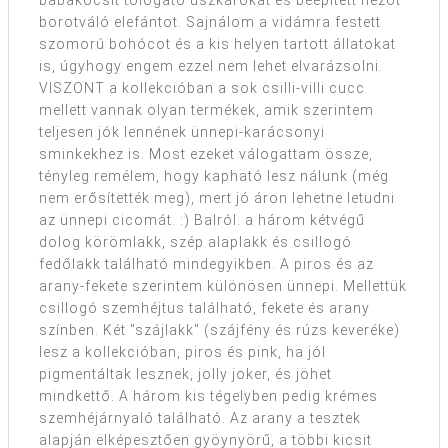
borotváló elefántot. Sajnálom a vidámra festett
szomorú bohócot és a kis helyen tartott állatokat
is, úgyhogy engem ezzel nem lehet elvarázsolni.
VISZONT a kollekcióban a sok csilli-villi cucc
mellett vannak olyan termékek, amik szerintem
teljesen jók lennének ünnepi-karácsonyi
sminkekhez is. Most ezeket válogattam össze,
tényleg remélem, hogy kapható lesz nálunk (még
nem erősítették meg), mert jó áron lehetne letudni
az ünnepi cicomát. :) Balról: a három kétvégű
dolog körömlakk, szép alaplakk és csillogó
fedőlakk található mindegyikben. A piros és az
arany-fekete szerintem különösen ünnepi. Mellettük
csillogó szemhéjtus található, fekete és arany
színben. Két "szájlakk" (szájfény és rúzs keveréke)
lesz a kollekcióban, piros és pink, ha jól
pigmentáltak lesznek, jolly joker, és jöhet
mindkettő. A három kis tégelyben pedig krémes
szemhéjárnyaló található. Az arany a tesztek
alapján elképesztően gyöynyörű, a többi kicsit