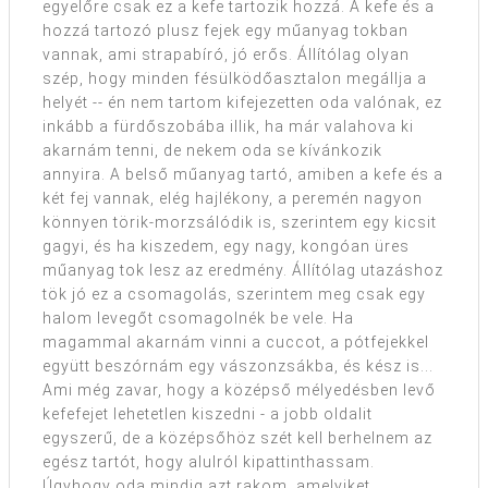
egyelőre csak ez a kefe tartozik hozzá. A kefe és a
hozzá tartozó plusz fejek egy műanyag tokban
vannak, ami strapabíró, jó erős. Állítólag olyan
szép, hogy minden fésülködőasztalon megállja a
helyét -- én nem tartom kifejezetten oda valónak, ez
inkább a fürdőszobába illik, ha már valahova ki
akarnám tenni, de nekem oda se kívánkozik
annyira. A belső műanyag tartó, amiben a kefe és a
két fej vannak, elég hajlékony, a peremén nagyon
könnyen törik-morzsálódik is, szerintem egy kicsit
gagyi, és ha kiszedem, egy nagy, kongóan üres
műanyag tok lesz az eredmény. Állítólag utazáshoz
tök jó ez a csomagolás, szerintem meg csak egy
halom levegőt csomagolnék be vele. Ha
magammal akarnám vinni a cuccot, a pótfejekkel
együtt beszórnám egy vászonzsákba, és kész is...
Ami még zavar, hogy a középső mélyedésben levő
kefefejet lehetetlen kiszedni - a jobb oldalit
egyszerű, de a középsőhöz szét kell berhelnem az
egész tartót, hogy alulról kipattinthassam.
Úgyhogy oda mindig azt rakom, amelyiket