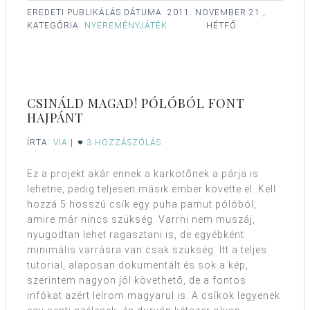
EREDETI PUBLIKÁLÁS DÁTUMA:
2011. NOVEMBER 21.,
KATEGÓRIA:
NYEREMÉNYJÁTÉK
HÉTFŐ
CSINÁLD MAGAD! PÓLÓBÓL FONT
HAJPÁNT
ÍRTA:
VIA
|
3 HOZZÁSZÓLÁS
Ez a projekt akár ennek a karkötőnek a párja is
lehetne, pedig teljesen másik ember követte el. Kell
hozzá 5 hosszú csík egy puha pamut pólóból,
amire már nincs szükség. Varrni nem muszáj,
nyugodtan lehet ragasztani is, de egyébként
minimális varrásra van csak szükség. Itt a teljes
tutorial, alaposan dokumentált és sok a kép,
szerintem nagyon jól követhető, de a fontos
infókat azért leírom magyarul is. A csíkok legyenek