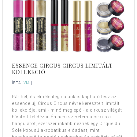
ESSENCE CIRCUS CIRCUS LIMITÁLT
KOLLEKCIÓ
ÍRTA:
VIA
|
Pár hét, és elméletileg nálunk is kapható lesz az
essence új, Circus Circus névre keresztelt limitált
kollekciója, ami - minő meglepő - a cirkusz világát
hívatott felidézni. Én nem szeretem a cirkuszi
hangulatot, ezerszer inkább néznék egy Cirque du
Soleil-típusú akrobatikus előadást, mint
babakocsit tologató uszkárokat és beépített nézőt