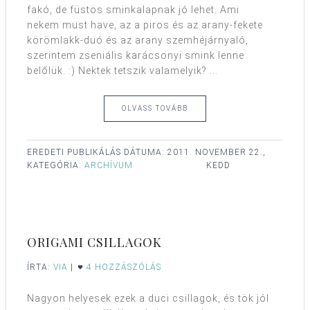
fakó, de füstös sminkalapnak jó lehet. Ami
nekem must have, az a piros és az arany-fekete
körömlakk-duó és az arany szemhéjárnyaló,
szerintem zseniális karácsonyi smink lenne
belőlük. :) Nektek tetszik valamelyik? ...
OLVASS TOVÁBB
EREDETI PUBLIKÁLÁS DÁTUMA:
2011. NOVEMBER 22.,
KATEGÓRIA:
ARCHÍVUM
KEDD
ORIGAMI CSILLAGOK
ÍRTA:
VIA
|
4 HOZZÁSZÓLÁS
Nagyon helyesek ezek a duci csillagok, és tök jól