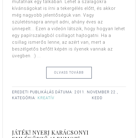
mutatnak egy tálkában. Lehet a szalagokra
kívánságokat is írni a tekergélés előtt, és akkor
még nagyobb jelentőségük van. Vagy
születésnapra annyit adni, ahány éves az
ünnepelt... Ezen a videón látszik, hogy hogyan lehet
egy papírszalagból csillagot hajtogatni. Ha a
csillag ismerős lenne, az azért van, mert a
beszélgetős befőtt képén is ilyenek vannak az
üvegben. :) ...
OLVASS TOVÁBB
EREDETI PUBLIKÁLÁS DÁTUMA:
2011. NOVEMBER 22.,
KATEGÓRIA:
KREATÍV
KEDD
JÁTÉK! NYERJ KARÁCSONYI