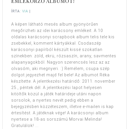
EMLÉKŐRZŐ ALBUMOT!
ÍRTA:
VIA
|
A képen látható mesés album gyönyörűen
megőrizheti az idei karácsony emlékeit. A 10
oldalas karácsonyi scrapbook album telis tele kis
zsebekkel, komment kártyákkal. Csodaszép
karácsonyi papírból készült kissé szokatlan
színekben: zöld, ekrü, rózsaszín, arany, savmentes
alapanyagokból. Nagyon szerencsés lesz az az
olvasóm, aki megnyeri. :) Remélem, csupa szép
dolgot jegyezhet majd fel bele! Az albumot Réka
készítette. A jelentkezési határidő: 2011. november
25., péntek dél. A jelentkezési lapot helyesen
kitöltők közül a játék határideje utáni napon
sorsolok, a nyertes nevét pedig ebben a
bejegyzésben közzéteszem, illetve e-mailen is kap
értesítést. A játéknak vége! A karácsonyi album
nyertese a 18-as sorszámú Morvai Melinda!
Gratulálok! ...