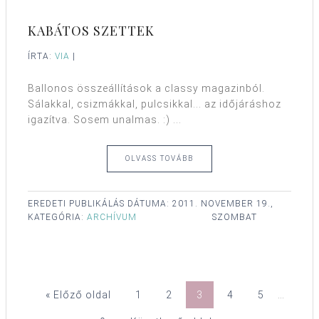
KABÁTOS SZETTEK
ÍRTA:
VIA
|
Ballonos összeállítások a classy magazinból.
Sálakkal, csizmákkal, pulcsikkal... az időjáráshoz
igazítva. Sosem unalmas. :) ...
OLVASS TOVÁBB
EREDETI PUBLIKÁLÁS DÁTUMA:
2011. NOVEMBER 19.,
KATEGÓRIA:
ARCHÍVUM
SZOMBAT
« Előző oldal
1
2
3
4
5
…