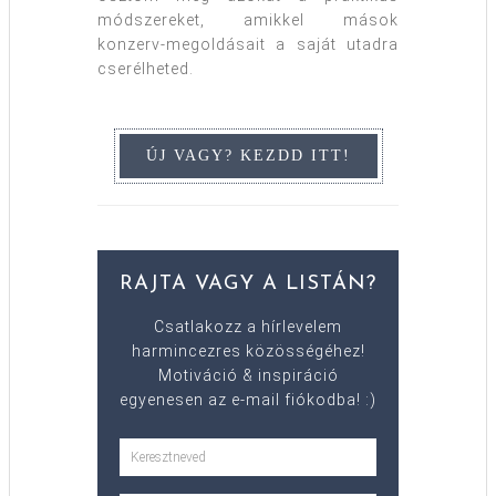
módszereket, amikkel mások
konzerv-megoldásait a saját utadra
cserélheted.
RAJTA VAGY A LISTÁN?
Csatlakozz a hírlevelem
harmincezres közösségéhez!
Motiváció & inspiráció
egyenesen az e-mail fiókodba! :)