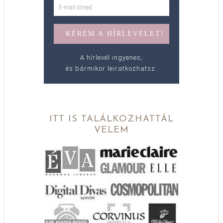
A hírlevél ingyenes,
és bármikor leiratkozhatsz.
ITT IS TALÁLKOZHATTÁL
VELEM