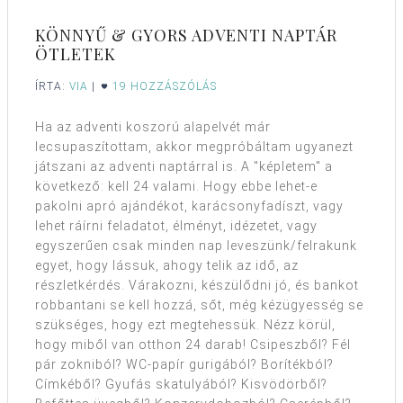
KÖNNYŰ & GYORS ADVENTI NAPTÁR
ÖTLETEK
ÍRTA:
VIA
|
19 HOZZÁSZÓLÁS
Ha az adventi koszorú alapelvét már
lecsupaszítottam, akkor megpróbáltam ugyanezt
játszani az adventi naptárral is. A "képletem" a
következő: kell 24 valami. Hogy ebbe lehet-e
pakolni apró ajándékot, karácsonyfadíszt, vagy
lehet ráírni feladatot, élményt, idézetet, vagy
egyszerűen csak minden nap leveszünk/felrakunk
egyet, hogy lássuk, ahogy telik az idő, az
részletkérdés. Várakozni, készülődni jó, és bankot
robbantani se kell hozzá, sőt, még kézügyesség se
szükséges, hogy ezt megtehessük. Nézz körül,
hogy miből van otthon 24 darab! Csipeszből? Fél
pár zokniból? WC-papír gurigából? Borítékból?
Címkéből? Gyufás skatulyából? Kisvödörből?