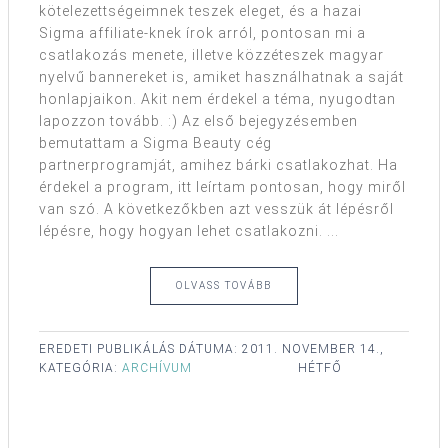
kötelezettségeimnek teszek eleget, és a hazai
Sigma affiliate-knek írok arról, pontosan mi a
csatlakozás menete, illetve közzéteszek magyar
nyelvű bannereket is, amiket használhatnak a saját
honlapjaikon. Akit nem érdekel a téma, nyugodtan
lapozzon tovább. :) Az első bejegyzésemben
bemutattam a Sigma Beauty cég
partnerprogramját, amihez bárki csatlakozhat. Ha
érdekel a program, itt leírtam pontosan, hogy miről
van szó. A következőkben azt vesszük át lépésről
lépésre, hogy hogyan lehet csatlakozni. ...
OLVASS TOVÁBB
EREDETI PUBLIKÁLÁS DÁTUMA:
2011. NOVEMBER 14.,
KATEGÓRIA:
ARCHÍVUM
HÉTFŐ