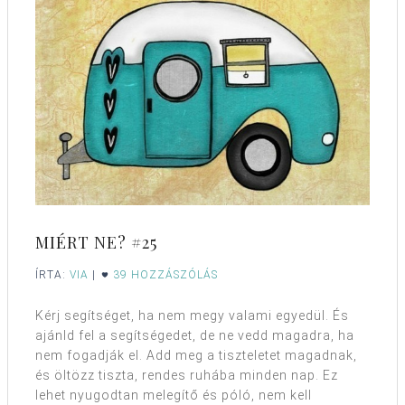
MIÉRT NE? #25
ÍRTA:
VIA
|
39 HOZZÁSZÓLÁS
Kérj segítséget, ha nem megy valami egyedül. És
ajánld fel a segítségedet, de ne vedd magadra, ha
nem fogadják el. Add meg a tiszteletet magadnak,
és öltözz tiszta, rendes ruhába minden nap. Ez
lehet nyugodtan melegítő és póló, nem kell