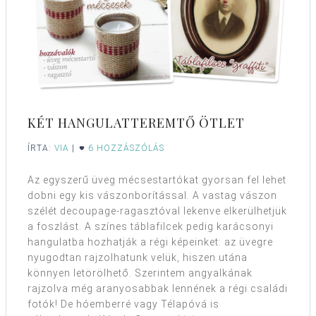
KÉT HANGULATTEREMTŐ ÖTLET
ÍRTA:
VIA
|
6 HOZZÁSZÓLÁS
Az egyszerű üveg mécsestartókat gyorsan fel lehet
dobni egy kis vászonborítással. A vastag vászon
szélét decoupage-ragasztóval lekenve elkerülhetjük
a foszlást. A színes táblafilcek pedig karácsonyi
hangulatba hozhatják a régi képeinket: az üvegre
nyugodtan rajzolhatunk velük, hiszen utána
könnyen letörölhető. Szerintem angyalkának
rajzolva még aranyosabbak lennének a régi családi
fotók! De hóemberré vagy Télapóvá is