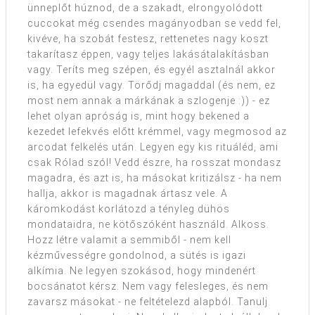
ünneplőt húznod, de a szakadt, elrongyolódott
cuccokat még csendes magányodban se vedd fel,
kivéve, ha szobát festesz, rettenetes nagy koszt
takarítasz éppen, vagy teljes lakásátalakításban
vagy. Teríts meg szépen, és egyél asztalnál akkor
is, ha egyedül vagy. Törődj magaddal (és nem, ez
most nem annak a márkának a szlogenje :)) - ez
lehet olyan apróság is, mint hogy bekened a
kezedet lefekvés előtt krémmel, vagy megmosod az
arcodat felkelés után. Legyen egy kis rituáléd, ami
csak Rólad szól! Vedd észre, ha rosszat mondasz
magadra, és azt is, ha másokat kritizálsz - ha nem
hallja, akkor is magadnak ártasz vele. A
káromkodást korlátozd a tényleg dühös
mondataidra, ne kötőszóként használd. Alkoss.
Hozz létre valamit a semmiből - nem kell
kézművességre gondolnod, a sütés is igazi
alkímia. Ne legyen szokásod, hogy mindenért
bocsánatot kérsz. Nem vagy felesleges, és nem
zavarsz másokat - ne feltételezd alapból. Tanulj