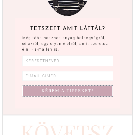
TETSZETT AMIT LÁTTÁL?
Még több hasznos anyag boldogságról,
célokról, egy olyan életről, amit szeretsz
élni - e-mailen is.
KÖVETSZ