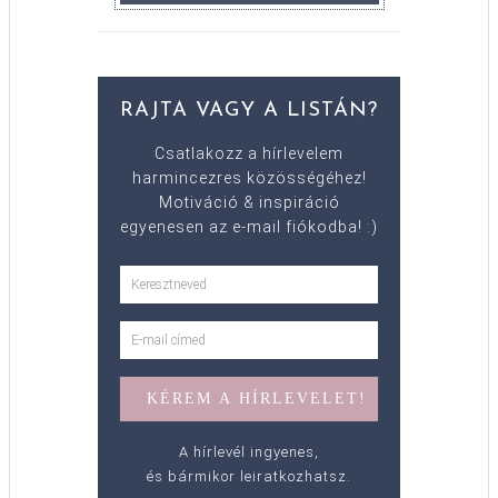
RAJTA VAGY A LISTÁN?
Csatlakozz a hírlevelem
harmincezres közösségéhez!
Motiváció & inspiráció
egyenesen az e-mail fiókodba! :)
A hírlevél ingyenes,
és bármikor leiratkozhatsz.