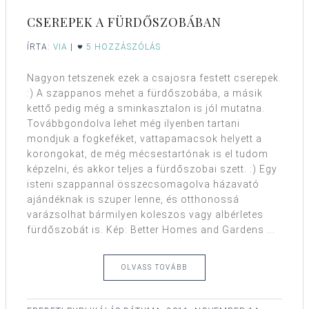
CSEREPEK A FÜRDŐSZOBÁBAN
ÍRTA:
VIA
|
5 HOZZÁSZÓLÁS
Nagyon tetszenek ezek a csajosra festett cserepek.
:) A szappanos mehet a fürdőszobába, a másik
kettő pedig még a sminkasztalon is jól mutatna.
Továbbgondolva lehet még ilyenben tartani
mondjuk a fogkeféket, vattapamacsok helyett a
korongokat, de még mécsestartónak is el tudom
képzelni, és akkor teljes a fürdőszobai szett. :) Egy
isteni szappannal összecsomagolva házavató
ajándéknak is szuper lenne, és otthonossá
varázsolhat bármilyen koleszos vagy albérletes
fürdőszobát is. Kép: Better Homes and Gardens ...
OLVASS TOVÁBB