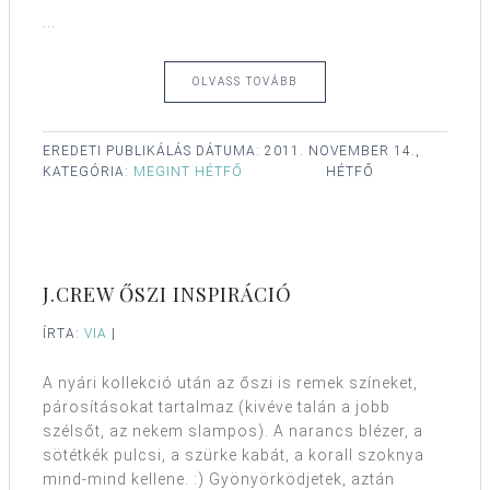
...
OLVASS TOVÁBB
EREDETI PUBLIKÁLÁS DÁTUMA:
2011. NOVEMBER 14.,
KATEGÓRIA:
MEGINT HÉTFŐ
HÉTFŐ
J.CREW ŐSZI INSPIRÁCIÓ
ÍRTA:
VIA
|
A nyári kollekció után az őszi is remek színeket,
párosításokat tartalmaz (kivéve talán a jobb
szélsőt, az nekem slampos). A narancs blézer, a
sötétkék pulcsi, a szürke kabát, a korall szoknya
mind-mind kellene. :) Gyönyörködjetek, aztán