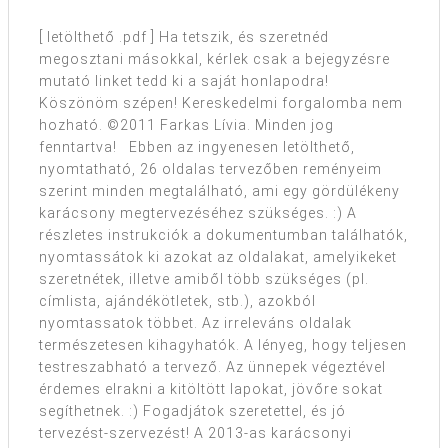
[ letölthető .pdf ] Ha tetszik, és szeretnéd
megosztani másokkal, kérlek csak a bejegyzésre
mutató linket tedd ki a saját honlapodra!
Köszönöm szépen! Kereskedelmi forgalomba nem
hozható. ©2011 Farkas Lívia. Minden jog
fenntartva! Ebben az ingyenesen letölthető,
nyomtatható, 26 oldalas tervezőben reményeim
szerint minden megtalálható, ami egy gördülékeny
karácsony megtervezéséhez szükséges. :) A
részletes instrukciók a dokumentumban találhatók,
nyomtassátok ki azokat az oldalakat, amelyikeket
szeretnétek, illetve amiből több szükséges (pl.
címlista, ajándékötletek, stb.), azokból
nyomtassatok többet. Az irreleváns oldalak
természetesen kihagyhatók. A lényeg, hogy teljesen
testreszabható a tervező. Az ünnepek végeztével
érdemes elrakni a kitöltött lapokat, jövőre sokat
segíthetnek. :) Fogadjátok szeretettel, és jó
tervezést-szervezést! A 2013-as karácsonyi