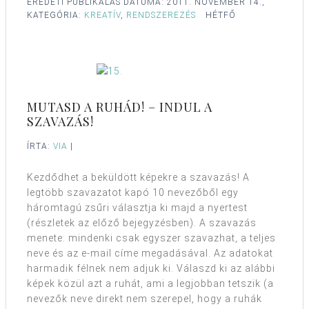
EREDETI PUBLIKÁLÁS DÁTUMA:
2011. NOVEMBER 14.,
KATEGÓRIA:
KREATÍV
,
RENDSZEREZÉS
HÉTFŐ
MUTASD A RUHÁD! – INDUL A
SZAVAZÁS!
ÍRTA:
VIA
|
Kezdődhet a beküldött képekre a szavazás! A
legtöbb szavazatot kapó 10 nevezőből egy
háromtagú zsűri választja ki majd a nyertest
(részletek az előző bejegyzésben). A szavazás
menete: mindenki csak egyszer szavazhat, a teljes
neve és az e-mail címe megadásával. Az adatokat
harmadik félnek nem adjuk ki. Válaszd ki az alábbi
képek közül azt a ruhát, ami a legjobban tetszik (a
nevezők neve direkt nem szerepel, hogy a ruhák