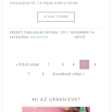
másoljátok le! :) A képek klikkre nőnek. ...
OLVASS TOVÁBB
EREDETI PUBLIKÁLÁS DÁTUMA:
2011. NOVEMBER 14.,
KATEGÓRIA:
ARCHÍVUM
HÉTFŐ
« Előző oldal
1
…
3
4
5
6
7
…
9
Következő oldal »
MI AZ URBAN:EVE?