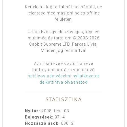
Kérlek, a blog tartalmát ne másold, ne
jelentesd meg más online és offline
felületen.
Urban:Eve egyedi szöveges, képi és
multimédiás tartalom © 2008-2026
Cabbit Supreme LTD, Farkas Lívia.
Minden jog fenntartva!
Az urban:eve és az urban:eve
tanfolyami portálra vonatkozó
hatályos adatvédelmi nyilatkozatot
ide kattintva olvashatod
.
STATISZTIKA
Nyitás:
2008. febr. 03.
Bejegyzések:
3714
Hozzászólások:
69012