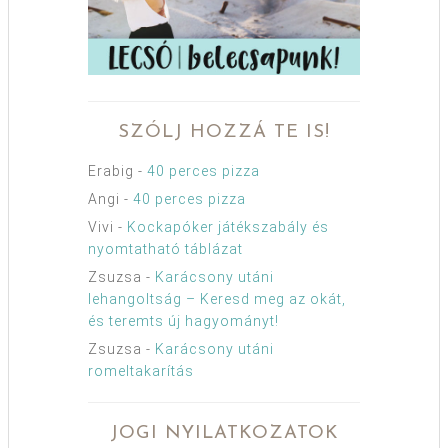
SZÓLJ HOZZÁ TE IS!
Erabig
-
40 perces pizza
Angi
-
40 perces pizza
Vivi
-
Kockapóker játékszabály és
nyomtatható táblázat
Zsuzsa
-
Karácsony utáni
lehangoltság – Keresd meg az okát,
és teremts új hagyományt!
Zsuzsa
-
Karácsony utáni
romeltakarítás
JOGI NYILATKOZATOK