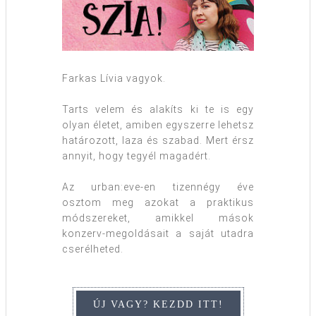
Farkas Lívia vagyok.
Tarts velem és alakíts ki te is egy
olyan életet, amiben egyszerre lehetsz
határozott, laza és szabad. Mert érsz
annyit, hogy tegyél magadért.
Az urban:eve-en tizennégy éve
osztom meg azokat a praktikus
módszereket, amikkel mások
konzerv-megoldásait a saját utadra
cserélheted.