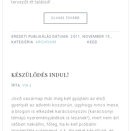
tervezőt itt találod! ...
OLVASS TOVÁBB
EREDETI PUBLIKÁLÁS DÁTUMA:
2011. NOVEMBER 15.,
KATEGÓRIA:
ARCHÍVUM
KEDD
KÉSZÜLŐDÉS INDUL!
ÍRTA:
VIA
|
Jövő vasárnap már meg kell gyújtani az első
gyertyát az adventi koszorún, úgyhogy nincs mese,
a blogon is elkezdek karácsonyozni (karácsonyi
témájú nyereményjátékok is lesznek!), mert nem árt
időben nekiállni, főleg, ha ki kell próbálni
mindenféle süteményt, s.k. díszeket készítünk, és