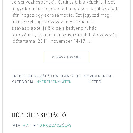
versenyezhessenek). Kattints a kis képekre, hogy
nagyobban is megcsodálhasd őket - a ruhák alatt
látni fogsz egy sorszámot is. Ezt jegyezd meg,
mert ezzel fogsz szavazni. Használd a
szavazólapot, jelöld be a kedvenc ruhád
sorszámát, és add le a szavazatodat. A szavazás
időtartama: 2011. november 14-17. ...
OLVASS TOVÁBB
EREDETI PUBLIKÁLÁS DÁTUMA:
2011. NOVEMBER 14.,
KATEGÓRIA:
NYEREMÉNYJÁTÉK
HÉTFŐ
HÉTFŐI INSPIRÁCIÓ
ÍRTA:
VIA
|
10 HOZZÁSZÓLÁS