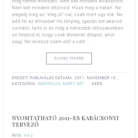
meg nemet mondani. Nem kell mindent elvállalnod.
Nem kell mindent eltűrnöd. Húzd meg a határt. Ne
elégedj meg az "elég jó"-val, csak mert úgy illik. Ne
add fel az álmaidat! Ha tényleg, igazán azt akarod
csinálni, tarts ki és még a nehezebb időszakokban
se felejtsd el, hogy csak átmeneti állapot, ahol
vagy. Ne téveszd szem elől a célt! ...
OLVASS TOVÁBB
EREDETI PUBLIKÁLÁS DÁTUMA:
2011. NOVEMBER 15.,
KATEGÓRIA:
INSPIRÁCIÓ
,
MIÉRT NE?
KEDD
NYOMTATHATÓ 2011-ES KARÁCSONYI
TERVEZŐ
ÍRTA:
VIA
|