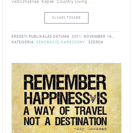
változhatnak. Képek: Country Living ...
OLVASS TOVÁBB
EREDETI PUBLIKÁLÁS DÁTUMA:
2011. NOVEMBER 16.,
KATEGÓRIA:
DEKORÁCIÓ
,
KARÁCSONY
SZERDA