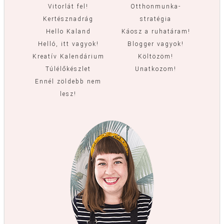
Vitorlát fel!
Otthonmunka-
Kertésznadrág
stratégia
Hello Kaland
Káosz a ruhatáram!
Helló, itt vagyok!
Blogger vagyok!
Kreatív Kalendárium
Költözöm!
Túlélőkészlet
Unatkozom!
Ennél zöldebb nem
lesz!