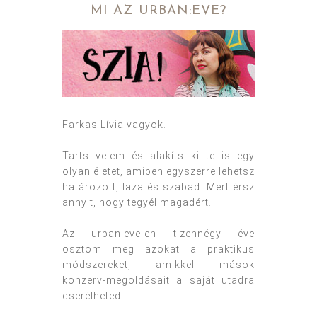
MI AZ URBAN:EVE?
Farkas Lívia vagyok.
Tarts velem és alakíts ki te is egy
olyan életet, amiben egyszerre lehetsz
határozott, laza és szabad. Mert érsz
annyit, hogy tegyél magadért.
Az urban:eve-en tizennégy éve
osztom meg azokat a praktikus
módszereket, amikkel mások
konzerv-megoldásait a saját utadra
cserélheted.