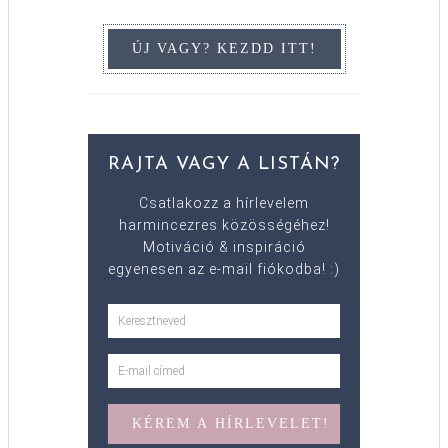
RAJTA VAGY A LISTÁN?
Csatlakozz a hírlevelem
harmincezres közösségéhez!
Motiváció & inspiráció
egyenesen az e-mail fiókodba! :)