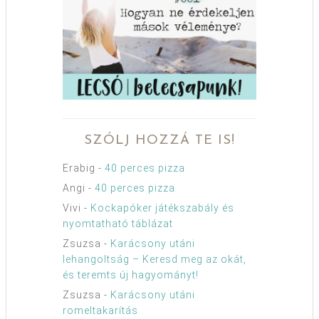
SZÓLJ HOZZÁ TE IS!
Erabig
-
40 perces pizza
Angi
-
40 perces pizza
Vivi
-
Kockapóker játékszabály és
nyomtatható táblázat
Zsuzsa
-
Karácsony utáni
lehangoltság – Keresd meg az okát,
és teremts új hagyományt!
Zsuzsa
-
Karácsony utáni
romeltakarítás