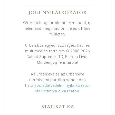
JOGI NYILATKOZATOK
Kérlek, a blog tartalmát ne másold, ne
jelentesd meg más online és offline
felületen.
Urban:Eve egyedi szöveges, képi és
multimédiás tartalom © 2008-2026
Cabbit Supreme LTD, Farkas Lívia.
Minden jog fenntartva!
Az urban:eve és az urban:eve
tanfolyami portálra vonatkozó
hatályos adatvédelmi nyilatkozatot
ide kattintva olvashatod
.
STATISZTIKA