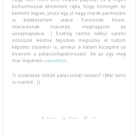
botturmixszal átmentem rajta, hogy homogén és
kenhető legyen, plusz egy jó nagy marék parmezánt
is belekevertem utána. Finomnak finom,
macerásnak macerás, meghagyom az
ünnepnapokra. :) Esetleg rántás nélkül valami
szósszal leöntve tepsiben megsütve el tudom
képzelni olyankor is, amikor a hátam közepére se
kívánom a palacsintapanírozást. De az úgy meg
már majdnem
cannelloni
.
Ti szoktatok töltött palacsintát rántani? (Már leírni
is
overkill
. :))
Share
Share
Pin