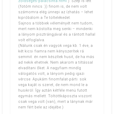
zoldseges-palacsinta.html
:). Szép is lett
(fotóm nincs :)) finom is, de nem volt
számomra elég ünnepi az ízhatás – lehet
kipróbálom a Te töltelékedet.
Sajnos a többiek véleményét nem tudom,
mert nem kóstolta meg senki – mindenki
a lányom pisztrángjával és a rántott hallal
volt elfoglalva.
(Nálunk csak én vagyok vega kb. 1 éve, a
két kicsi fiamra nem kényszerítek rá
semmit: én nem készítek husit, de ha más
ad nekik ehetnek. Nem akarom a tiltással
elvadítani őket. A nagyfiam mindíg
válogatós volt, a lányom pedig igazi
vércse. Apukám finomfalat-párti: sok
vega kaját is szeret, de nem mond le a
husikról. Így aztán kétféle menü futott
egymás mellett. Töltöttkáposzta viszont
csak vega volt (van), mert a lánynak már
nem fért bele az idejébe.)