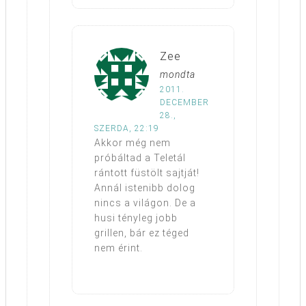
Zee
mondta
2011.
DECEMBER
28.,
SZERDA, 22:19
Akkor még nem
próbáltad a Teletál
rántott füstölt sajtját!
Annál istenibb dolog
nincs a világon. De a
husi tényleg jobb
grillen, bár ez téged
nem érint.