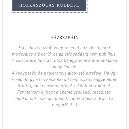
HÁZSZABÁLY
Ha új hozzászóló vagy, az első hozzászólásod
moderálás alá kerül, és az elfogadásig nem publikus.
A visszatérő hozzászólók bejegyzései automatikusan
megjelennek.
A kedvesség és a tolerancia alapvető errefelé. Ha úgy
érzed, hogy a hozzászólásod nem olyan hangvételben
íródott, ami ennek megfelel, inkább ne küldd el.
Fenntartom a jogot a személyeskedő, rasszista,
bunkó, stb. hozzászólások moderálására. Köszi a
megértést. :)