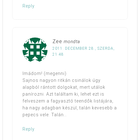
Reply
Zee
mondta
2011. DECEMBER 28., SZERDA,
21:48
Imádom! (megenni)
Sajnos nagyon ritkán csinálok úgy
alapból rántott dolgokat, mert utálok
panírozni. Azt találtam ki, lehet ezt is
felveszem a fagyasztó teendők listájára,
ha nagy adagban készül, talán kevesebb a
pepecs vele. Talán…
Reply