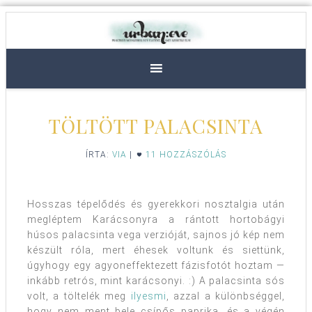
TÖLTÖTT PALACSINTA
ÍRTA:
VIA
|
11 HOZZÁSZÓLÁS
Hosszas tépelődés és gyerekkori nosztalgia után
megléptem Karácsonyra a rántott hortobágyi
húsos palacsinta vega verzióját, sajnos jó kép nem
készült róla, mert éhesek voltunk és siettünk,
úgyhogy egy agyoneffektezett fázisfotót hoztam —
inkább retrós, mint karácsonyi. :) A palacsinta sós
volt, a töltelék meg
ilyesmi
, azzal a különbséggel,
hogy nem ment bele csípős paprika, és a végén