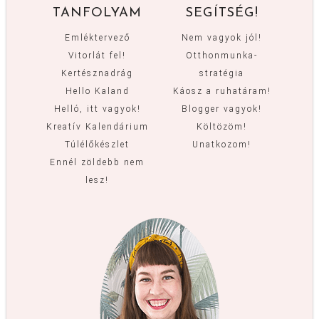
TANFOLYAM
SEGÍTSÉG!
Emléktervező
Nem vagyok jól!
Vitorlát fel!
Otthonmunka-
Kertésznadrág
stratégia
Hello Kaland
Káosz a ruhatáram!
Helló, itt vagyok!
Blogger vagyok!
Kreatív Kalendárium
Költözöm!
Túlélőkészlet
Unatkozom!
Ennél zöldebb nem
lesz!