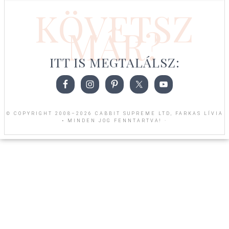
KÖVETSZ
MÁR?
ITT IS MEGTALÁLSZ:
© COPYRIGHT 2008–2026 CABBIT SUPREME LTD, FARKAS LÍVIA
• MINDEN JOG FENNTARTVA! ·