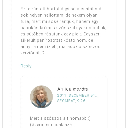
Ezt a rántott hortobágyi palacsintát már
sok helyen hallottam, de nekem olyan
fura, mert mi sose rántjuk, hanem egy
paprikás-krémes szósszal nyakon öntjük,
és sütőben rásütünk egy picit. Egyszer
sikerült panírozottat kóstolnom, de
annyira nem ízlett, maradok a szószos
verziónál :D
Reply
Arnica
mondta
2011. DECEMBER 31.,
SZOMBAT, 9:26
Mert a szószos a finomabb :)
(Szerintem csak azért