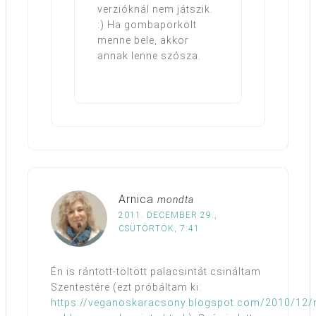
verzióknál nem játszik.
:) Ha gombapörkölt
menne bele, akkor
annak lenne szósza.
Arnica
mondta
2011. DECEMBER 29.,
CSÜTÖRTÖK, 7:41
Én is rántott-töltött palacsintát csináltam
Szentestére (ezt próbáltam ki:
https://veganoskaracsony.blogspot.com/2010/12/r