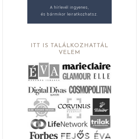
A hírlevél ingyenes,
és bármikor leiratkozhatsz.
ITT IS TALÁLKOZHATTÁL
VELEM