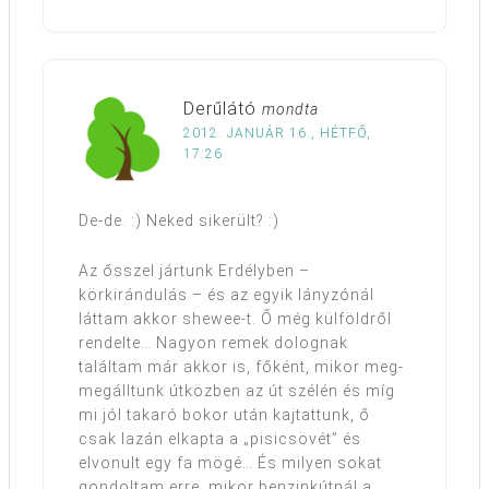
Derűlátó
mondta
2012. JANUÁR 16., HÉTFŐ,
17:26
De-de. :) Neked sikerült? :)
Az ősszel jártunk Erdélyben –
körkirándulás – és az egyik lányzónál
láttam akkor shewee-t. Ő még külföldről
rendelte… Nagyon remek dolognak
találtam már akkor is, főként, mikor meg-
megálltunk útközben az út szélén és míg
mi jól takaró bokor után kajtattunk, ő
csak lazán elkapta a „pisicsövét” és
elvonult egy fa mögé… És milyen sokat
gondoltam erre, mikor benzinkútnál a