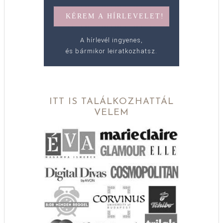
A hírlevél ingyenes,
és bármikor leiratkozhatsz.
ITT IS TALÁLKOZHATTÁL
VELEM