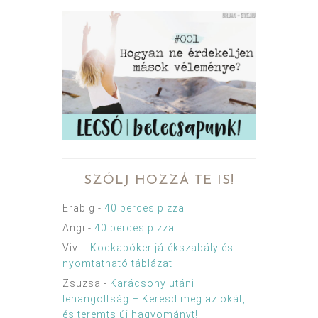
SZÓLJ HOZZÁ TE IS!
Erabig
-
40 perces pizza
Angi
-
40 perces pizza
Vivi
-
Kockapóker játékszabály és
nyomtatható táblázat
Zsuzsa
-
Karácsony utáni
lehangoltság – Keresd meg az okát,
és teremts új hagyományt!