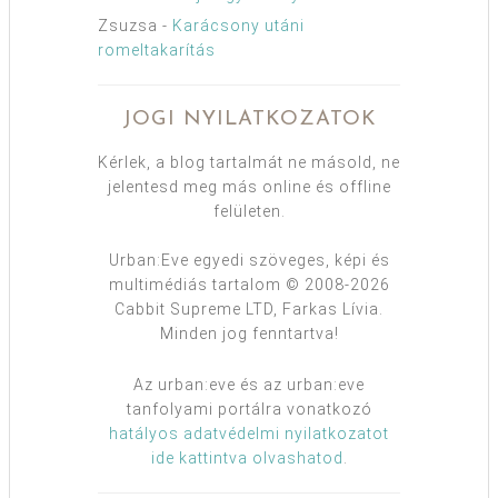
Zsuzsa
-
Karácsony utáni
romeltakarítás
JOGI NYILATKOZATOK
Kérlek, a blog tartalmát ne másold, ne
jelentesd meg más online és offline
felületen.
Urban:Eve egyedi szöveges, képi és
multimédiás tartalom © 2008-2026
Cabbit Supreme LTD, Farkas Lívia.
Minden jog fenntartva!
Az urban:eve és az urban:eve
tanfolyami portálra vonatkozó
hatályos adatvédelmi nyilatkozatot
ide kattintva olvashatod
.