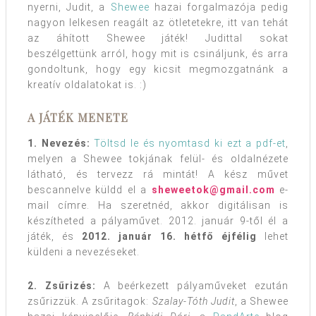
nyerni, Judit, a
Shewee
hazai forgalmazója pedig
nagyon lelkesen reagált az ötletetekre, itt van tehát
az áhított Shewee játék! Judittal sokat
beszélgettünk arról, hogy mit is csináljunk, és arra
gondoltunk, hogy egy kicsit megmozgatnánk a
kreatív oldalatokat is. :)
A JÁTÉK MENETE
1. Nevezés:
Töltsd le és nyomtasd ki ezt a pdf-et
,
melyen a Shewee tokjának felül- és oldalnézete
látható, és tervezz rá mintát! A kész művet
bescannelve küldd el a
sheweetok@gmail.com
e-
mail címre. Ha szeretnéd, akkor digitálisan is
készítheted a pályaművet. 2012. január 9-től él a
játék, és
2012. január 16. hétfő éjfélig
lehet
küldeni a nevezéseket.
2. Zsűrizés:
A beérkezett pályaműveket ezután
zsűrizzük. A zsűritagok:
Szalay-Tóth Judit
, a Shewee