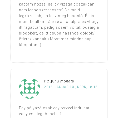
kaptam hozzá, de így vizsgaidőszakban
nem lenne szerencsés:) De majd
legközelebb, ha lesz még hasonló. Én is
most találtam rá erre a honalpra és vhogy
itt ragadtam, pedig sosem voltak odaáig a
blogokért, de itt csupa hasznos dolgok/
ötletek vannak:) Most már mindne nap
látogatom:)
nogara
mondta
2012. JANUÁR 10., KEDD, 18:18
Egy pályázó csak egy tervvel indulhat,
vagy esetleg többel is?