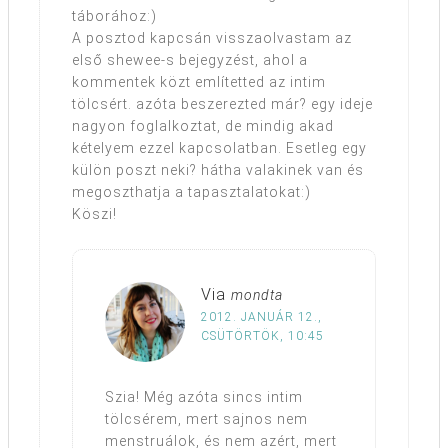
táborához:)
A posztod kapcsán visszaolvastam az
első shewee-s bejegyzést, ahol a
kommentek közt említetted az intim
tölcsért. azóta beszerezted már? egy ideje
nagyon foglalkoztat, de mindig akad
kételyem ezzel kapcsolatban. Esetleg egy
külön poszt neki? hátha valakinek van és
megoszthatja a tapasztalatokat:)
Köszi!
Via
mondta
2012. JANUÁR 12.,
CSÜTÖRTÖK, 10:45
Szia! Még azóta sincs intim
tölcsérem, mert sajnos nem
menstruálok, és nem azért, mert