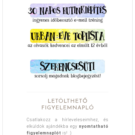
LETÖLTHETŐ
FIGYELEMNAPLÓ
Csatlakozz a hírleveleseimhez, és
elküldök ajándékba egy
nyomtatható
figyelemnaplót
is! :)