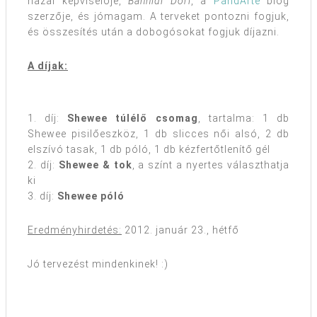
hazai képviselője,
Bánhidi Dóri
, a
PandArte
blog
szerzője, és jómagam. A terveket pontozni fogjuk,
és összesítés után a dobogósokat fogjuk díjazni.
A díjak:
1. díj:
Shewee túlélő csomag
, tartalma: 1 db
Shewee pisilőeszköz, 1 db slicces női alsó, 2 db
elszívó tasak, 1 db póló, 1 db kézfertőtlenítő gél
2. díj:
Shewee & tok
, a színt a nyertes választhatja
ki
3. díj:
Shewee póló
Eredményhirdetés:
2012. január 23., hétfő
Jó tervezést mindenkinek! :)