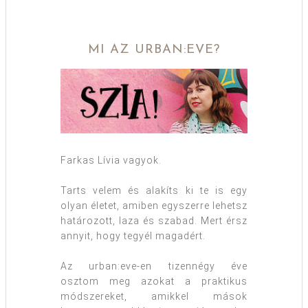
MI AZ URBAN:EVE?
Farkas Lívia vagyok.
Tarts velem és alakíts ki te is egy
olyan életet, amiben egyszerre lehetsz
határozott, laza és szabad. Mert érsz
annyit, hogy tegyél magadért.
Az urban:eve-en tizennégy éve
osztom meg azokat a praktikus
módszereket, amikkel mások