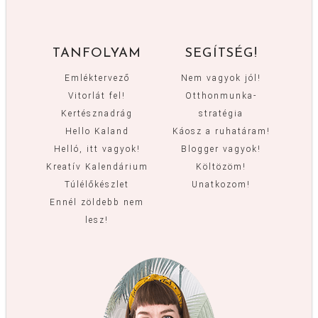
TANFOLYAM
SEGÍTSÉG!
Emléktervező
Nem vagyok jól!
Vitorlát fel!
Otthonmunka-
Kertésznadrág
stratégia
Hello Kaland
Káosz a ruhatáram!
Helló, itt vagyok!
Blogger vagyok!
Kreatív Kalendárium
Költözöm!
Túlélőkészlet
Unatkozom!
Ennél zöldebb nem
lesz!