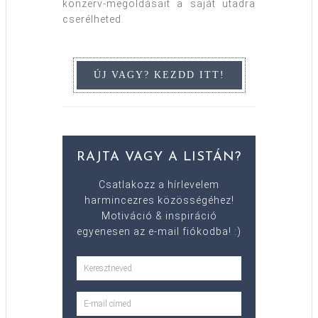
konzerv-megoldásait a saját utadra
cserélheted.
RAJTA VAGY A LISTÁN?
Csatlakozz a hírlevelem
harmincezres közösségéhez!
Motiváció & inspiráció
egyenesen az e-mail fiókodba! :)