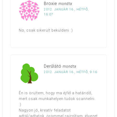
Broxie
mondta
2012. JANUÁR 16., HÉTFŐ,
16:07
No, csak sikerült beküldeni :)
Derűlátó
mondta
2012. JANUÁR 16., HÉTFŐ, 9:16
Én is örültem, hogy ma éjfél a határidő,
mert csak munkahelyen tudok scannelni.
:)
Nagyon jó, kreatív feladatot
adtál/adtatok, örömmel rajzoltam, élvezet