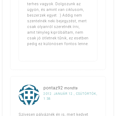
terhes vagyok. Dolgozunk az
ügyön, és amint van ciklusom,
beszerzek egyet. :) Addig nem
szentelnék neki bejegyzést, mert
csak olyanról szeretnék írni,
amit tényleg kipróbáltam, nem
csak jó ötletnek tűnik, ez esetben
pedig ez különösen fontos lenne.
pontaz92
mondta
2012. JANUÁR 12., CSÜTÖRTÖK,
1:38
Szívesen pályáznék én is, mert kedvet