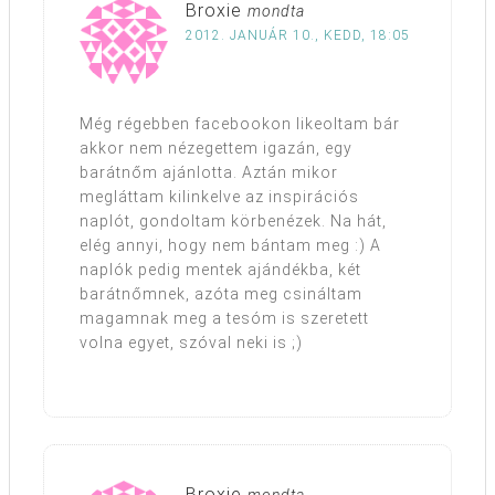
Broxie
mondta
2012. JANUÁR 10., KEDD, 18:05
Még régebben facebookon likeoltam bár
akkor nem nézegettem igazán, egy
barátnőm ajánlotta. Aztán mikor
megláttam kilinkelve az inspirációs
naplót, gondoltam körbenézek. Na hát,
elég annyi, hogy nem bántam meg :) A
naplók pedig mentek ajándékba, két
barátnőmnek, azóta meg csináltam
magamnak meg a tesóm is szeretett
volna egyet, szóval neki is ;)
Broxie