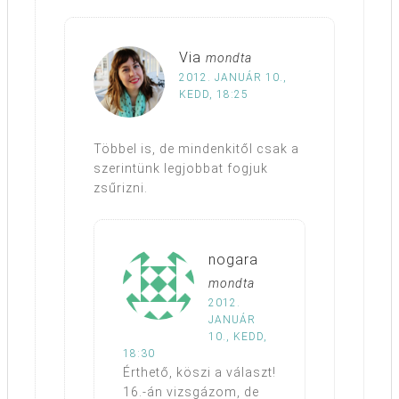
Via
mondta
2012. JANUÁR 10.,
KEDD, 18:25
Többel is, de mindenkitől csak a
szerintünk legjobbat fogjuk
zsűrizni.
nogara
mondta
2012.
JANUÁR
10., KEDD,
18:30
Érthető, köszi a választ!
16.-án vizsgázom, de