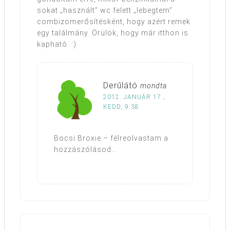
sokat „használt” wc felett „lebegtem”
combizomerősítésként, hogy azért remek
egy találmány. Örülök, hogy már itthon is
kapható. :)
Derűlátó
mondta
2012. JANUÁR 17.,
KEDD, 9:38
Bocsi Broxie – félreolvastam a
hozzászólásod…