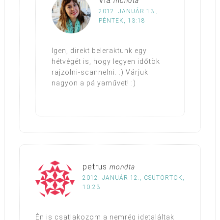
Via
mondta
2012. JANUÁR 13.,
PÉNTEK, 13:18
Igen, direkt beleraktunk egy
hétvégét is, hogy legyen időtök
rajzolni-scannelni. :) Várjuk
nagyon a pályaművet! :)
petrus
mondta
2012. JANUÁR 12., CSÜTÖRTÖK,
10:23
Én is csatlakozom a nemrég idetaláltak