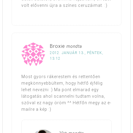
volt elővenni újra a színes ceruzáimat. :)
Broxie
mondta
2012. JANUÁR 13., PÉNTEK,
13:12
Most gyors rákerestem és rettentően
megkönnyebbültem, hogy hétfő éjfélig
lehet nevezni :) Ma pont elmarad egy
látogatás ahol scannelni tudtam volna,
szóval ez nagy öröm ^^ Hétfőn megy az e-
mailre a kép :)