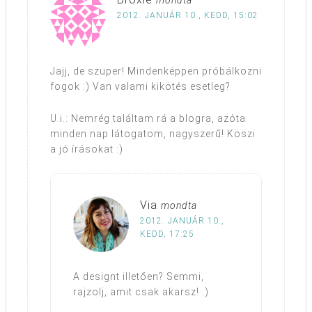
mondta
2012. JANUÁR 10., KEDD, 15:02
Jajj, de szuper! Mindenképpen próbálkozni
fogok :) Van valami kikötés esetleg?
U.i.: Nemrég találtam rá a blogra, azóta
minden nap látogatom, nagyszerű! Köszi
a jó írásokat :)
Via
mondta
2012. JANUÁR 10.,
KEDD, 17:25
A designt illetően? Semmi,
rajzolj, amit csak akarsz! :)