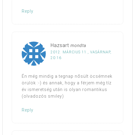
Reply
Hazsart
mondta
2012. MÁRCIUS 11., VASÁRNAP,
20:16
Én még mindig a tegnap nősült öcsémnek
örülök :-) és annak, hogy a férjem még tíz
év ismeretség után is olyan romantikus
(olvadozós smiley)
Reply