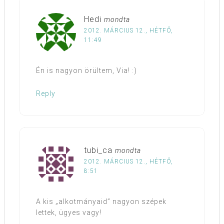
Hedi
mondta
2012. MÁRCIUS 12., HÉTFŐ,
11:49
Én is nagyon örültem, Via! :)
Reply
tubi_ca
mondta
2012. MÁRCIUS 12., HÉTFŐ,
8:51
A kis „alkotmányaid” nagyon szépek
lettek, ügyes vagy!