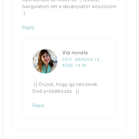
hangulatom lett a látványuktól..köszönöm
:)
Reply
Via
mondta
2012. MÁRCIUS 13.,
KEDD, 14:05
:)) Örülök, hogy így tetszenek.
Első próbálkozás. :))
Reply