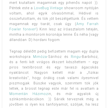
mert kiutaltam magamnak egy pihenős napot :)).
Péntek este a
LoveBug Vintage
showroom nyitóján
voltam, ahol egyik olvasómmal, Hédivel is
összefutottam, és tök jót beszélgettünk. És vettem
magamnak egy tiarát, csak úgy. (
Amy Farrah
Fowler forever!
) Kinn lesz az íróasztalom tetején,
mintha a monitorom koronája lenne. És néha (vagy
állandóan :D) hordani fogom.
Tegnap délelőtt pedig befizettem magam egy dupla
workshopra
Mimóza
-Sárihoz és
Ringu
-Barbihoz,
és a fenti két virágos ékszert készítettem – egy
piros textilbrosst és egy tavaszi ágacskás
nyakláncot. Nagyon kellett már a „fizikai
kreativitás”, hogy órákig csak valami ilyesmivel
piszmogjak. Büszke vagyok, szerintem tök jók
lettek, a brosst tegnap este már fel is avattam a
Momentán Házimozi
n, és már agyalok új
színkombinációkon. :)) Sáriék terveznek még a
jövőben is ilyen kis tanfolyamot, szóljak, ha lesz