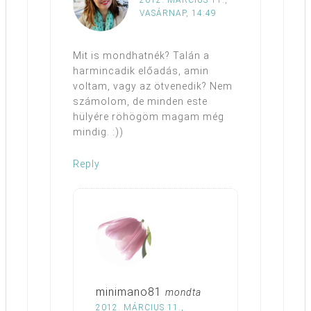
2012. MÁRCIUS 11.,
VASÁRNAP, 14:49
Mit is mondhatnék? Talán a
harmincadik előadás, amin
voltam, vagy az ötvenedik? Nem
számolom, de minden este
hülyére röhögöm magam még
mindig. :))
Reply
minimano81
mondta
2012. MÁRCIUS 11.,