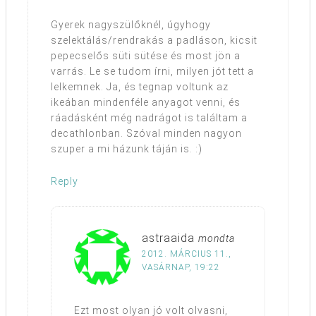
Gyerek nagyszülőknél, úgyhogy
szelektálás/rendrakás a padláson, kicsit
pepecselős süti sütése és most jön a
varrás. Le se tudom írni, milyen jót tett a
lelkemnek. Ja, és tegnap voltunk az
ikeában mindenféle anyagot venni, és
ráadásként még nadrágot is találtam a
decathlonban. Szóval minden nagyon
szuper a mi házunk táján is. :)
Reply
astraaida
mondta
2012. MÁRCIUS 11.,
VASÁRNAP, 19:22
Ezt most olyan jó volt olvasni,