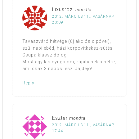
luxusrozi
mondta
2012. MÁRCIUS 11., VASÁRNAP,
20:09
Tavaszváró hétvége (új akciós cipővel),
szülinapi ebéd, házi korpovitkeksz-sütés…
Csupa klassz dolog.
Most egy kis nyugalom, rápihenek a hétre,
ami csak 3 napos lesz! Jajdejó!
Reply
Eszter
mondta
2012. MÁRCIUS 11., VASÁRNAP,
17:44