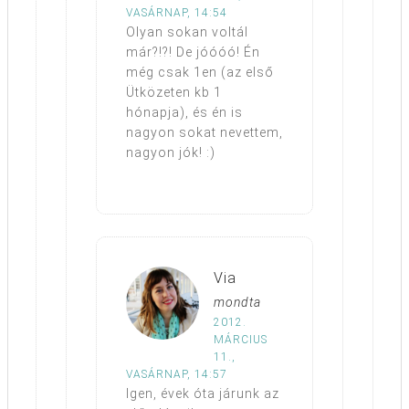
VASÁRNAP, 14:54
Olyan sokan voltál
már?!?! De jóóóó! Én
még csak 1en (az első
Ütközeten kb 1
hónapja), és én is
nagyon sokat nevettem,
nagyon jók! :)
Via
mondta
2012.
MÁRCIUS
11.,
VASÁRNAP, 14:57
Igen, évek óta járunk az