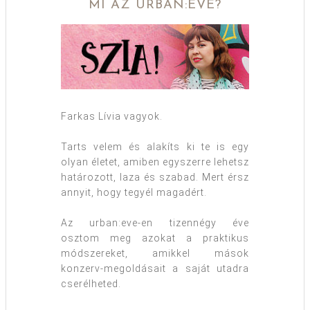
MI AZ URBAN:EVE?
Farkas Lívia vagyok.
Tarts velem és alakíts ki te is egy
olyan életet, amiben egyszerre lehetsz
határozott, laza és szabad. Mert érsz
annyit, hogy tegyél magadért.
Az urban:eve-en tizennégy éve
osztom meg azokat a praktikus
módszereket, amikkel mások
konzerv-megoldásait a saját utadra
cserélheted.