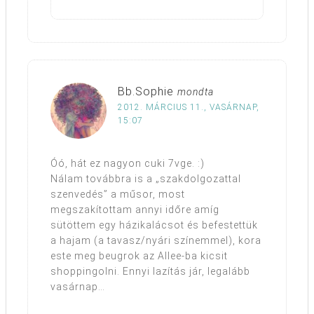
Bb.Sophie
mondta
2012. MÁRCIUS 11., VASÁRNAP,
15:07
Óó, hát ez nagyon cuki 7vge. :)
Nálam továbbra is a „szakdolgozattal
szenvedés” a műsor, most
megszakítottam annyi időre amíg
sütöttem egy házikalácsot és befestettük
a hajam (a tavasz/nyári színemmel), kora
este meg beugrok az Allee-ba kicsit
shoppingolni. Ennyi lazítás jár, legalább
vasárnap…