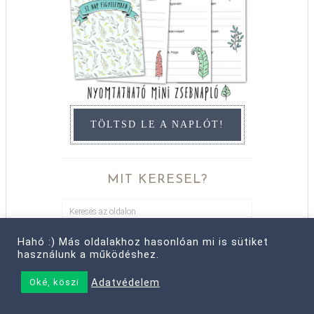
TÖLTSD LE A NAPLÓT!
MIT KERESEL?
Hahó :) Más oldalakhoz hasonlóan mi is sütiket
használunk a működéshez.
LECSÓ PODCAST
Adatvédelem
Oké, köszi