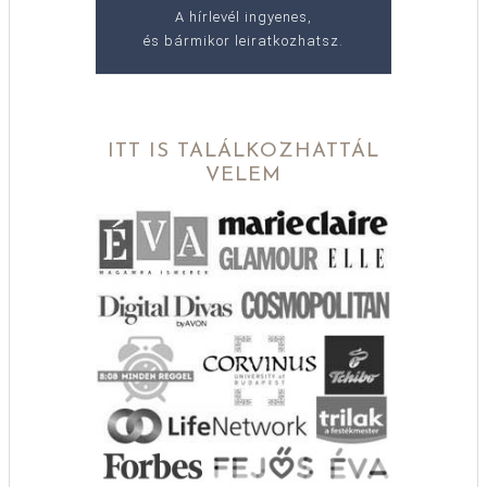
A hírlevél ingyenes,
és bármikor leiratkozhatsz.
ITT IS TALÁLKOZHATTÁL
VELEM