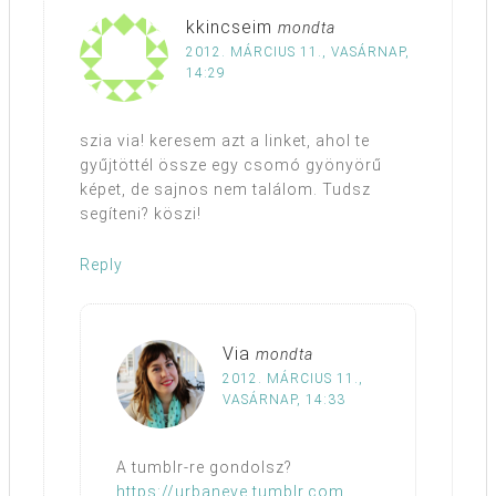
kkincseim
mondta
2012. MÁRCIUS 11., VASÁRNAP,
14:29
szia via! keresem azt a linket, ahol te
gyűjtöttél össze egy csomó gyönyörű
képet, de sajnos nem találom. Tudsz
segíteni? köszi!
Reply
Via
mondta
2012. MÁRCIUS 11.,
VASÁRNAP, 14:33
A tumblr-re gondolsz?
https://urbaneve.tumblr.com