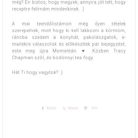
még? Én biztos, hogy megyek, annyira jót tett, hogy
receptre felírnám mindenkinek. :)
A mai teendőlistámon még ilyen tételek
szerepelnek, mint hogy ki kell lakkozni a körmöm,
ráncba szedem a konyhát, pakolászgatok, e-
mailekre válaszolok és előkészítek pár bejegyzést,
este meg újra Momentán. ♥ Közben Tracy
Chapman szól, és bödönnyi tea fogy.
Hát Ti hogy vagytok? :)
Share
Share
Pin