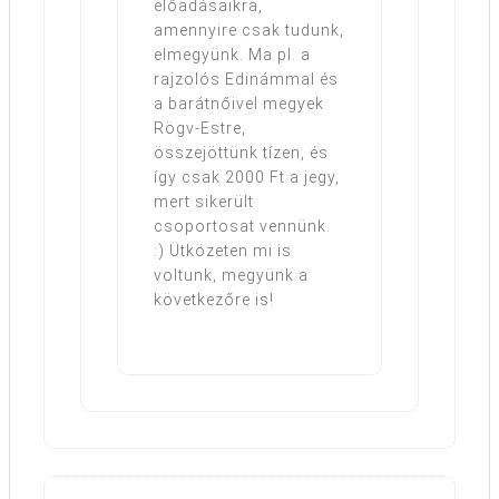
előadásaikra,
amennyire csak tudunk,
elmegyünk. Ma pl. a
rajzolós Edinámmal és
a barátnőivel megyek
Rögv-Estre,
összejöttünk tízen, és
így csak 2000 Ft a jegy,
mert sikerült
csoportosat vennünk.
:) Ütközeten mi is
voltunk, megyünk a
következőre is!