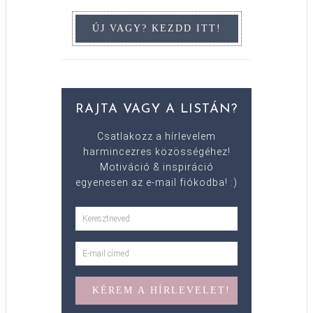
RAJTA VAGY A LISTÁN?
Csatlakozz a hírlevelem
harmincezres közösségéhez!
Motiváció & inspiráció
egyenesen az e-mail fiókodba! :)