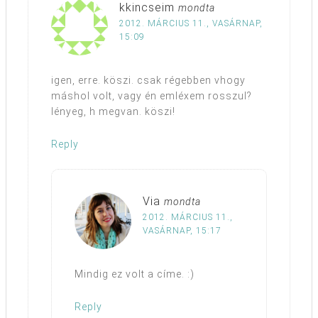
kkincseim
mondta
2012. MÁRCIUS 11., VASÁRNAP,
15:09
igen, erre. köszi. csak régebben vhogy
máshol volt, vagy én emléxem rosszul?
lényeg, h megvan. köszi!
Reply
Via
mondta
2012. MÁRCIUS 11.,
VASÁRNAP, 15:17
Mindig ez volt a címe. :)
Reply