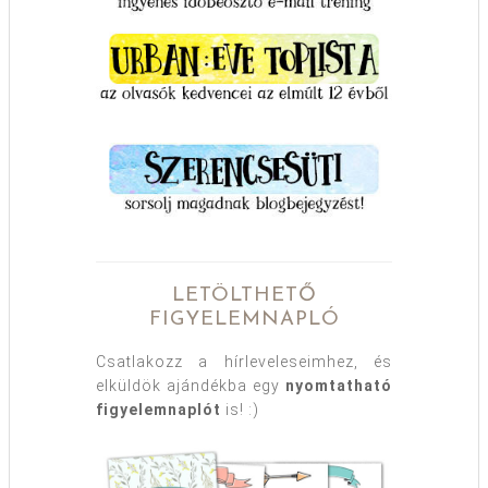
LETÖLTHETŐ
FIGYELEMNAPLÓ
Csatlakozz a hírleveleseimhez, és
elküldök ajándékba egy
nyomtatható
figyelemnaplót
is! :)