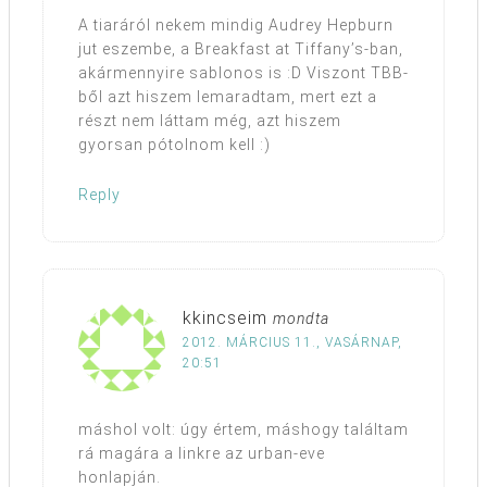
A tiaráról nekem mindig Audrey Hepburn
jut eszembe, a Breakfast at Tiffany’s-ban,
akármennyire sablonos is :D Viszont TBB-
ből azt hiszem lemaradtam, mert ezt a
részt nem láttam még, azt hiszem
gyorsan pótolnom kell :)
Reply
kkincseim
mondta
2012. MÁRCIUS 11., VASÁRNAP,
20:51
máshol volt: úgy értem, máshogy találtam
rá magára a linkre az urban-eve
honlapján.