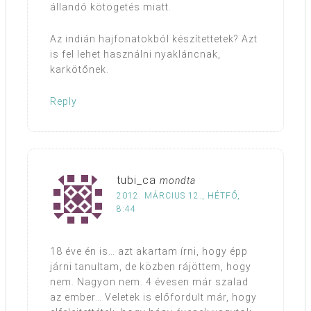
állandó kötögetés miatt.
Az indián hajfonatokból készítettetek? Azt
is fel lehet használni nyakláncnak,
karkötőnek.
Reply
tubi_ca
mondta
2012. MÁRCIUS 12., HÉTFŐ,
8:44
18 éve én is… azt akartam írni, hogy épp
járni tanultam, de közben rájöttem, hogy
nem. Nagyon nem. 4 évesen már szalad
az ember… Veletek is előfordult már, hogy