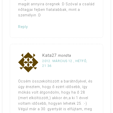
magát annyira öregnek :D Szóval a család
nőtagjai fejben fiatalabbak, mint a
személyin :D
Reply
Kata27
mondta
2012. MÁRCIUS 12., HÉTFŐ,
21:36
Öcsém összeköltözött a barátnőjével, és
úgy éreztem, hogy ő ezért idősebb, így
mókás volt átgondolni, hogy ha ő 28
(mert elköltözött,) akkor én,a ki 1 évvel
voltam idősebb, hogyan lehetek 25. :-)
Végül már a 30. gyertyát is elfújtam, meg