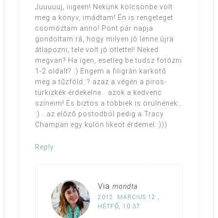
Juuuuuj, iiigeen! Nekünk kölcsönbe volt
meg a könyv, imádtam! Én is rengeteget
csomóztam anno! Pont pár napja
gondoltam rá, hogy milyen jó lenne újra
átlapozni, tele volt jó ötlettel! Neked
megvan? Ha igen, esetleg be tudsz fotózni
1-2 oldalt? :) Engem a filigrán karkötő
meg a tűzföld..? azaz a végén a piros-
türkizkék érdekelne… azok a kedvenc
színeim! És biztos a többiek is örülnének…
:) …az előző postodból pedig a Tracy
Champan egy külön likeot érdemel :)))
Reply
Via
mondta
2012. MÁRCIUS 12.,
HÉTFŐ, 10:37