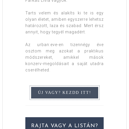
Farkas Lívia vagyok.
Tarts velem és alakíts ki te is egy
olyan életet, amiben egyszerre lehetsz
határozott, laza és szabad. Mert érsz
annyit, hogy tegyél magadért.
Az urban:eve-en tizennégy éve
osztom meg azokat a praktikus
módszereket, amikkel mások
konzerv-megoldásait a saját utadra
cserélheted.
RAJTA VAGY A LISTÁN?