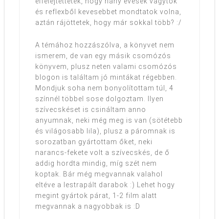
elfelejtettétek, hogy hány évesek vagytok
és reflexből kevesebbet mondtatok volna,
aztán rájöttetek, hogy már sokkal több? :/
A témához hozzászólva, a könyvet nem
ismerem, de van egy másik csomózós
könyvem, plusz neten valami csomózós
blogon is találtam jó mintákat régebben.
Mondjuk soha nem bonyolítottam túl, 4
színnél többel sose dolgoztam. Ilyen
szívecskéset is csináltam anno
anyumnak, neki még meg is van (sötétebb
és világosabb lila), plusz a páromnak is
sorozatban gyártottam őket, neki
narancs-fekete volt a szívecskés, de ő
addig hordta mindig, míg szét nem
koptak. Bár még megvannak valahol
eltéve a lestrapált darabok :) Lehet hogy
megint gyártok párat, 1-2 film alatt
megvannak a nagyobbak is :D