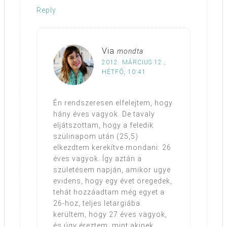
Reply
Via
mondta
2012. MÁRCIUS 12.,
HÉTFŐ, 10:41
Én rendszeresen elfelejtem, hogy
hány éves vagyok. De tavaly
eljátszottam, hogy a feledik
szülinapom után (25,5)
elkezdtem kerekítve mondani: 26
éves vagyok. Így aztán a
születésem napján, amikor ugye
evidens, hogy egy évet öregedek,
tehát hozzáadtam még egyet a
26-hoz, teljes letargiába
kerültem, hogy 27 éves vagyok,
és úgy éreztem, mint akinek