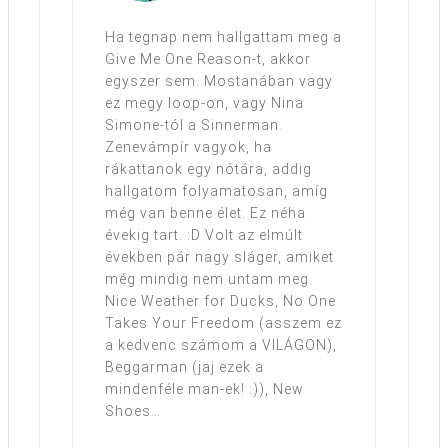
Ha tegnap nem hallgattam meg a
Give Me One Reason-t, akkor
egyszer sem. Mostanában vagy
ez megy loop-on, vagy Nina
Simone-tól a Sinnerman.
Zenevámpír vagyok, ha
rákattanok egy nótára, addig
hallgatom folyamatosan, amíg
még van benne élet. Ez néha
évekig tart. :D Volt az elmúlt
években pár nagy sláger, amiket
még mindig nem untam meg.
Nice Weather for Ducks, No One
Takes Your Freedom (asszem ez
a kedvenc számom a VILÁGON),
Beggarman (jaj ezek a
mindenféle man-ek! :)), New
Shoes…