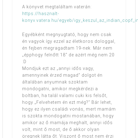
A könyvet megtaláltam vaterán:
https://hasznalt-
konyv.vatera.hu/egyeb/igy_keszul_az_indian_copf_
Egyébként megnyugtató, hogy nem csak
én vagyok így ezzel az életkoros dologgal,
én fejben megragadtam 19-nek. Már nem
„épphogy felnőtt 18” de azért még nem 20
:D
Mondjuk ezt az „annyi idős vagy,
amennyinek érzed magad” dolgot én
általában anyumnak szoktam
mondogatni, amikor megkérdezi a
boltban, ha talál valami cuki kis felsőt,
hogy „Felvehetem én ezt még?” Bár lehet,
hogy ez ilyen családi vonás, mert mamám
is szokta mondogatni mostanában, hogy
amikor az ő mamája meghalt, annyi idős
volt, mint ő most, de ő akkor olyan
öregnek látta őt. Viszont ő most nem érzi