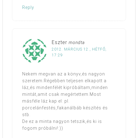
Reply
Eszter
mondta
2012. MÁRCIUS 12., HÉTFŐ,
17:29
Nekem megvan az a könyv,és nagyon
szeretem.Régebben teljesen elkapott a
láz,és mindenfélét kipróbáltam,minden
mintát,amit csak megértettem.Most
másféle láz kap el: pl.
porcelánfestés,fakanálbáb készítés és
stb.
De ez a minta nagyon tetszik,és ki is
fogom próbálni!:))