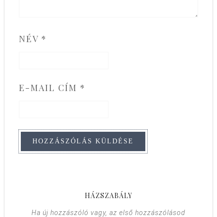
NÉV
*
E-MAIL CÍM
*
HÁZSZABÁLY
Ha új hozzászóló vagy, az első hozzászólásod