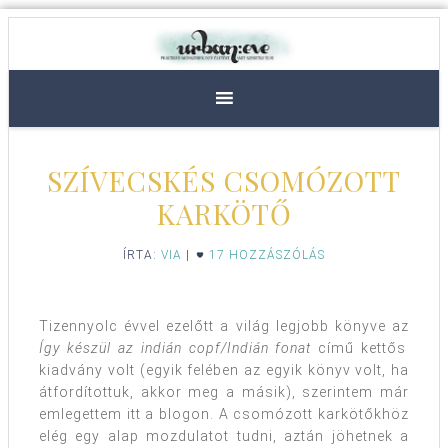
SZÍVECSKÉS CSOMÓZOTT
KARKÖTŐ
ÍRTA:
VIA
|
17 HOZZÁSZÓLÁS
Tizennyolc évvel ezelőtt a világ legjobb könyve az
Így készül az indián copf/Indián fonat
című kettős
kiadvány volt (egyik felében az egyik könyv volt, ha
átfordítottuk, akkor meg a másik), szerintem már
emlegettem itt a blogon. A csomózott karkötőkhöz
elég egy alap mozdulatot tudni, aztán jöhetnek a