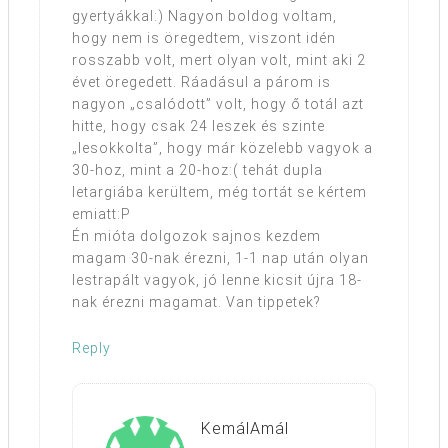
gyertyákkal:) Nagyon boldog voltam,
hogy nem is öregedtem, viszont idén
rosszabb volt, mert olyan volt, mint aki 2
évet öregedett. Ráadásul a párom is
nagyon „csalódott” volt, hogy ő totál azt
hitte, hogy csak 24 leszek és szinte
„lesokkolta”, hogy már közelebb vagyok a
30-hoz, mint a 20-hoz:( tehát dupla
letargiába kerültem, még tortát se kértem
emiatt:P
Én mióta dolgozok sajnos kezdem
magam 30-nak érezni, 1-1 nap után olyan
lestrapált vagyok, jó lenne kicsit újra 18-
nak érezni magamat. Van tippetek?
Reply
KemálAmál