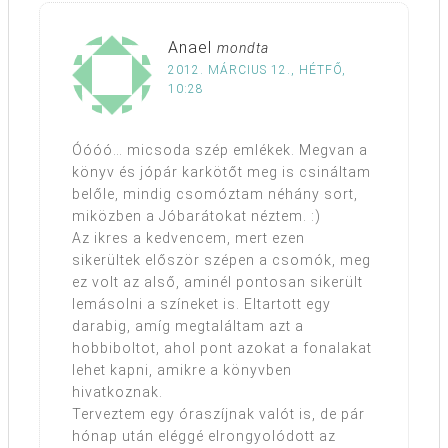
Anael
mondta
2012. MÁRCIUS 12., HÉTFŐ,
10:28
Óóóó… micsoda szép emlékek. Megvan a
könyv és jópár karkötőt meg is csináltam
belőle, mindig csomóztam néhány sort,
miközben a Jóbarátokat néztem. :)
Az ikres a kedvencem, mert ezen
sikerültek először szépen a csomók, meg
ez volt az alső, aminél pontosan sikerült
lemásolni a színeket is. Eltartott egy
darabig, amíg megtaláltam azt a
hobbiboltot, ahol pont azokat a fonalakat
lehet kapni, amikre a könyvben
hivatkoznak.
Terveztem egy óraszíjnak valót is, de pár
hónap után eléggé elrongyolódott az