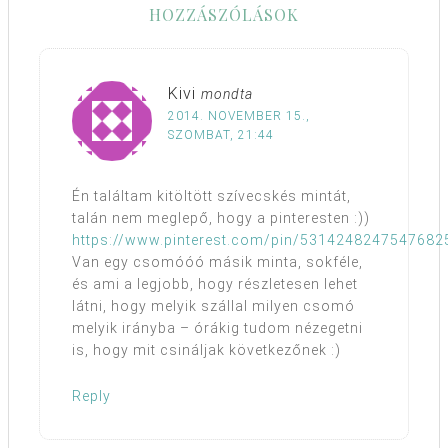
HOZZÁSZÓLÁSOK
Kivi
mondta
2014. NOVEMBER 15.,
SZOMBAT, 21:44
Én találtam kitöltött szívecskés mintát,
talán nem meglepő, hogy a pinteresten :))
https://www.pinterest.com/pin/5314248247547682
Van egy csomóóó másik minta, sokféle,
és ami a legjobb, hogy részletesen lehet
látni, hogy melyik szállal milyen csomó
melyik irányba – órákig tudom nézegetni
is, hogy mit csináljak következőnek :)
Reply