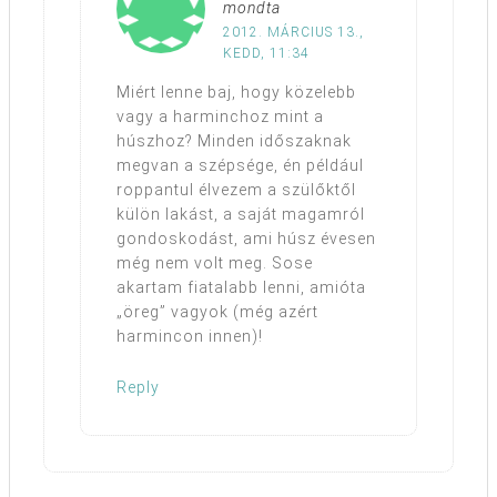
mondta
2012. MÁRCIUS 13.,
KEDD, 11:34
Miért lenne baj, hogy közelebb
vagy a harminchoz mint a
húszhoz? Minden időszaknak
megvan a szépsége, én például
roppantul élvezem a szülőktől
külön lakást, a saját magamról
gondoskodást, ami húsz évesen
még nem volt meg. Sose
akartam fiatalabb lenni, amióta
„öreg” vagyok (még azért
harmincon innen)!
Reply