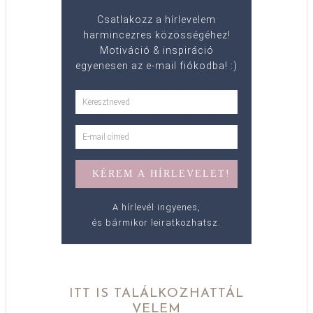
Csatlakozz a hírlevelem
harmincezres közösségéhez!
Motiváció & inspiráció
egyenesen az e-mail fiókodba! :)
A hírlevél ingyenes,
és bármikor leiratkozhatsz.
ITT IS TALÁLKOZHATTÁL
VELEM