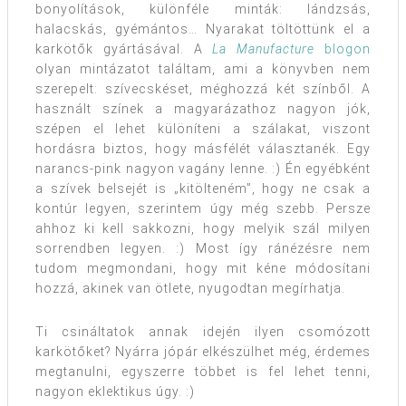
bonyolítások, különféle minták: lándzsás,
halacskás, gyémántos… Nyarakat töltöttünk el a
karkötők gyártásával. A
La Manufacture
blogon
olyan mintázatot találtam, ami a könyvben nem
szerepelt: szívecskéset, méghozzá két színből. A
használt színek a magyarázathoz nagyon jók,
szépen el lehet különíteni a szálakat, viszont
hordásra biztos, hogy másfélét választanék. Egy
narancs-pink nagyon vagány lenne. :) Én egyébként
a szívek belsejét is „kitölteném”, hogy ne csak a
kontúr legyen, szerintem úgy még szebb. Persze
ahhoz ki kell sakkozni, hogy melyik szál milyen
sorrendben legyen. :) Most így ránézésre nem
tudom megmondani, hogy mit kéne módosítani
hozzá, akinek van ötlete, nyugodtan megírhatja.
Ti csináltatok annak idején ilyen csomózott
karkötőket? Nyárra jópár elkészülhet még, érdemes
megtanulni, egyszerre többet is fel lehet tenni,
nagyon eklektikus úgy. :)