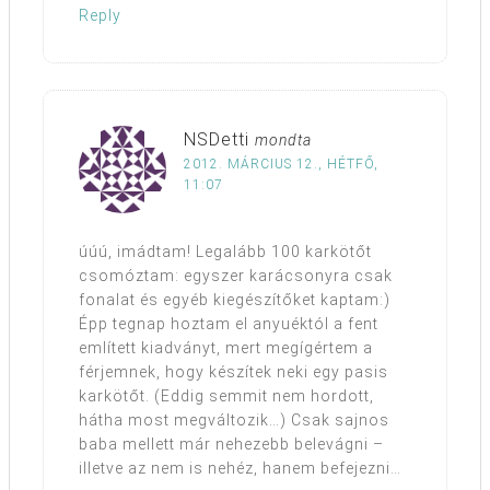
Reply
NSDetti
mondta
2012. MÁRCIUS 12., HÉTFŐ,
11:07
úúú, imádtam! Legalább 100 karkötőt
csomóztam: egyszer karácsonyra csak
fonalat és egyéb kiegészítőket kaptam:)
Épp tegnap hoztam el anyuéktól a fent
említett kiadványt, mert megígértem a
férjemnek, hogy készítek neki egy pasis
karkötőt. (Eddig semmit nem hordott,
hátha most megváltozik…) Csak sajnos
baba mellett már nehezebb belevágni –
illetve az nem is nehéz, hanem befejezni…