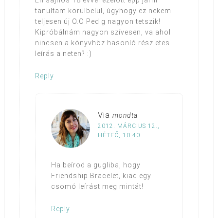
Én sajnos 18 évvel ezelőtt épp járni
tanultam körülbelül, úgyhogy ez nekem
teljesen új O.O Pedig nagyon tetszik!
Kipróbálnám nagyon szívesen, valahol
nincsen a könyvhöz hasonló részletes
leírás a neten? :)
Reply
Via
mondta
2012. MÁRCIUS 12.,
HÉTFŐ, 10:40
Ha beírod a gugliba, hogy
Friendship Bracelet, kiad egy
csomó leírást meg mintát!
Reply