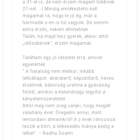
a 31-et is, de nem érzem magam többnek
27-nél. :-) Mindig emlékeztetni kell
magamat rá, hogy te jó ég, már a
harmadik x-en is túl vagyok. De semmi
extra érzés, nekem elhihetitek.
Talán, ha majd lesz gyerek, akkor attól
„idősebbnek”, érzem magamat.
Találtam egy jó idézetet erre, amivel
egyetértek:
” A fiatalság nem életkor, inkább
lelkiállapot: akaraterő, képzelőerő, heves
érzelmek, bátorság uralma a gyávaság
fölött, amikor a kalandvágy legyőzi a
kényelemszeretetet.
Attól még nem öreg valaki, hogy megélt
valahány évet. Öregedni annyi, mint
lemondani álmainkról! A z évek ráncossá
teszik a bőrt, a lelkesedés hiánya pedig a
lelket”. – Radha Soami.