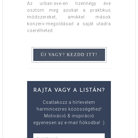
Az urban:eve-en tizennégy éve
osztom meg azokat a praktikus
módszereket, amikkel mások
konzerv-megoldásait a saját utadra
cserélheted.
RAJTA VAGY A LISTÁN?
Csatlakozz a hírlevelem
harmincezres közösségéhez!
Motiváció & inspiráció
egyenesen az e-mail fiókodba! :)