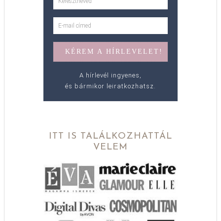
A hírlevél ingyenes,
és bármikor leiratkozhatsz.
ITT IS TALÁLKOZHATTÁL
VELEM