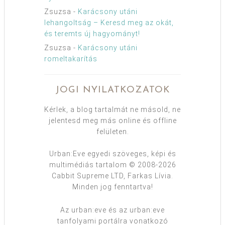
Zsuzsa
-
Karácsony utáni
lehangoltság – Keresd meg az okát,
és teremts új hagyományt!
Zsuzsa
-
Karácsony utáni
romeltakarítás
JOGI NYILATKOZATOK
Kérlek, a blog tartalmát ne másold, ne
jelentesd meg más online és offline
felületen.
Urban:Eve egyedi szöveges, képi és
multimédiás tartalom © 2008-2026
Cabbit Supreme LTD, Farkas Lívia.
Minden jog fenntartva!
Az urban:eve és az urban:eve
tanfolyami portálra vonatkozó