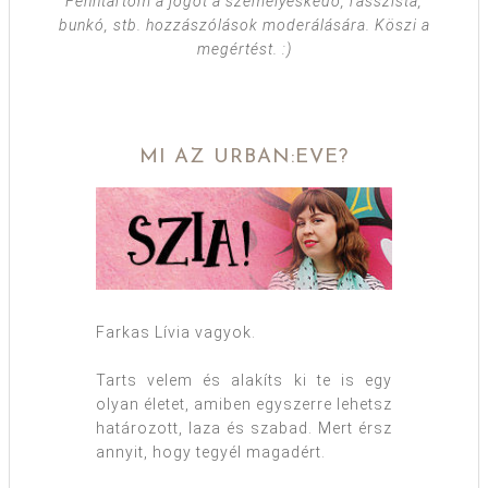
Fenntartom a jogot a személyeskedő, rasszista,
bunkó, stb. hozzászólások moderálására. Köszi a
megértést. :)
MI AZ URBAN:EVE?
Farkas Lívia vagyok.
Tarts velem és alakíts ki te is egy
olyan életet, amiben egyszerre lehetsz
határozott, laza és szabad. Mert érsz
annyit, hogy tegyél magadért.