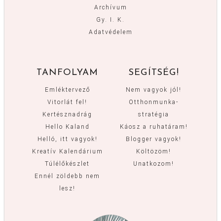
Archívum
Gy. I. K.
Adatvédelem
TANFOLYAM
SEGÍTSÉG!
Emléktervező
Nem vagyok jól!
Vitorlát fel!
Otthonmunka-
Kertésznadrág
stratégia
Hello Kaland
Káosz a ruhatáram!
Helló, itt vagyok!
Blogger vagyok!
Kreatív Kalendárium
Költözöm!
Túlélőkészlet
Unatkozom!
Ennél zöldebb nem
lesz!