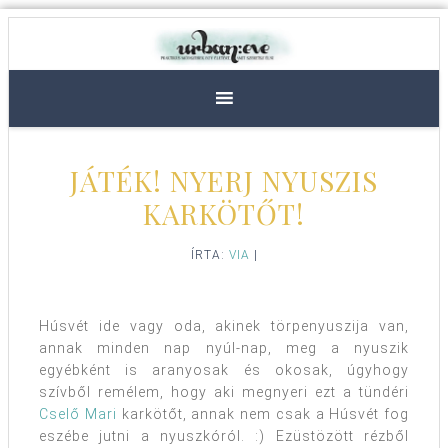
JÁTÉK! NYERJ NYUSZIS
KARKÖTŐT!
ÍRTA:
VIA
|
Húsvét ide vagy oda, akinek törpenyuszija van,
annak minden nap nyúl-nap, meg a nyuszik
egyébként is aranyosak és okosak, úgyhogy
szívből remélem, hogy aki megnyeri ezt a tündéri
Cselő Mari
karkötőt, annak nem csak a Húsvét fog
eszébe jutni a nyuszkóról. :) Ezüstözött rézből