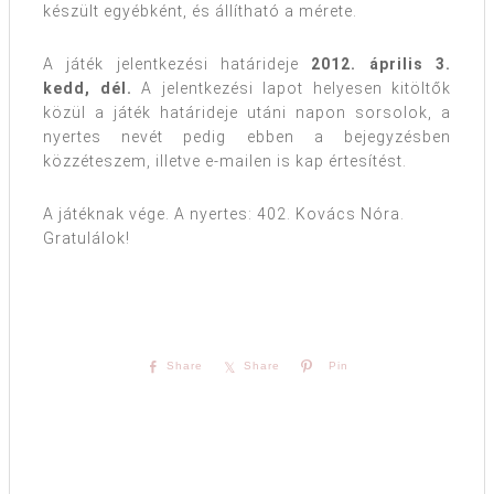
készült egyébként, és állítható a mérete.
A játék jelentkezési határideje
2012. április 3.
kedd, dél.
A jelentkezési lapot helyesen kitöltők
közül a játék határideje utáni napon sorsolok, a
nyertes nevét pedig ebben a bejegyzésben
közzéteszem, illetve e-mailen is kap értesítést.
A játéknak vége. A nyertes: 402. Kovács Nóra.
Gratulálok!
Share
Share
Pin