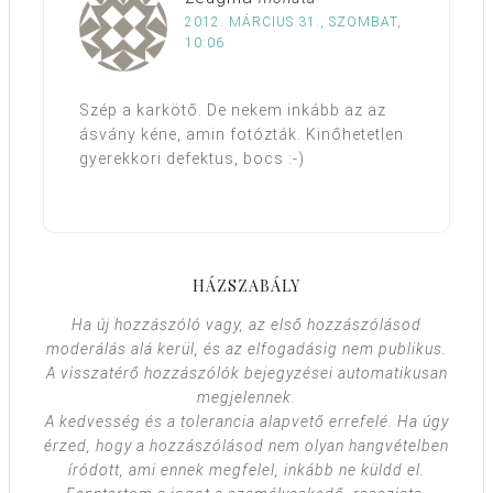
2012. MÁRCIUS 31., SZOMBAT,
10:06
Szép a karkötő. De nekem inkább az az
ásvány kéne, amin fotózták. Kinőhetetlen
gyerekkori defektus, bocs :-)
HÁZSZABÁLY
Ha új hozzászóló vagy, az első hozzászólásod
moderálás alá kerül, és az elfogadásig nem publikus.
A visszatérő hozzászólók bejegyzései automatikusan
megjelennek.
A kedvesség és a tolerancia alapvető errefelé. Ha úgy
érzed, hogy a hozzászólásod nem olyan hangvételben
íródott, ami ennek megfelel, inkább ne küldd el.