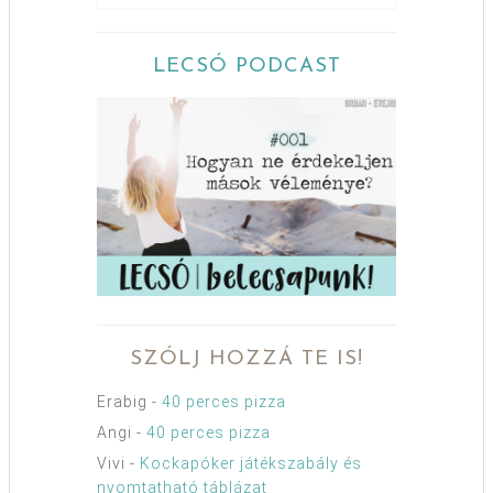
LECSÓ PODCAST
SZÓLJ HOZZÁ TE IS!
Erabig
-
40 perces pizza
Angi
-
40 perces pizza
Vivi
-
Kockapóker játékszabály és
nyomtatható táblázat