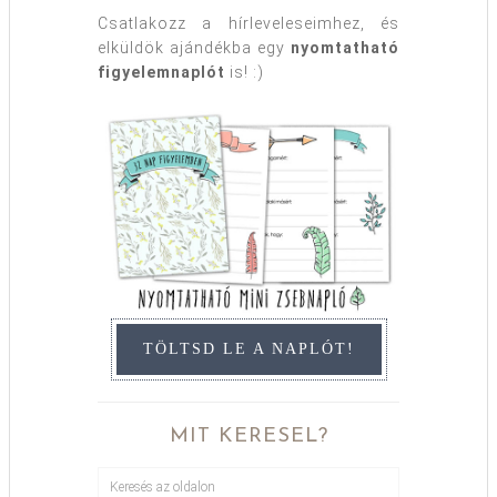
Csatlakozz a hírleveleseimhez, és
elküldök ajándékba egy
nyomtatható
figyelemnaplót
is! :)
TÖLTSD LE A NAPLÓT!
MIT KERESEL?