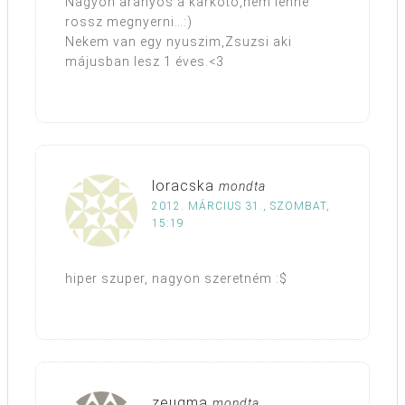
Nagyon aranyos a karkötő,nem lenne
rossz megnyerni…:)
Nekem van egy nyuszim,Zsuzsi aki
májusban lesz 1 éves.<3
loracska
mondta
2012. MÁRCIUS 31., SZOMBAT,
15:19
hiper szuper, nagyon szeretném :$
zeugma
mondta