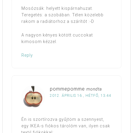
Mosózsák: helyett kispárnahuzat.
Teregetés: a szobában. Télen közelebb
rakom a radiátorhoz a szárítót :-D
A nagyon kényes kötött cuccokat
kimosom kézzel.
Reply
pommepomme
mondta
2012. ÁPRILIS 16., HÉTFŐ, 13:44
Én is szortírozva gyűjtöm a szennyest,
egy IKEA-s fiókos tárolóm van, ilyen csak
textil fiókokkal: