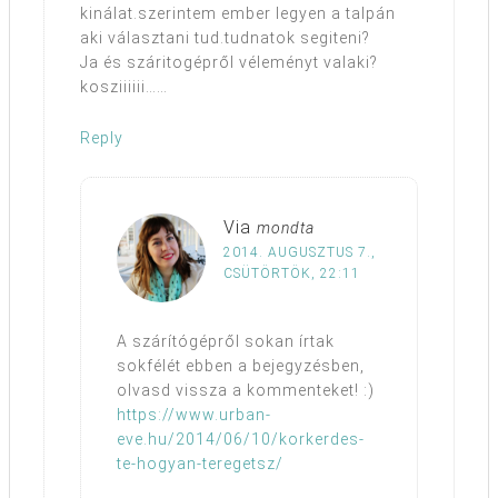
kinálat.szerintem ember legyen a talpán
aki választani tud.tudnatok segiteni?
Ja és száritogépről véleményt valaki?
kosziiiiii……
Reply
Via
mondta
2014. AUGUSZTUS 7.,
CSÜTÖRTÖK, 22:11
A szárítógépről sokan írtak
sokfélét ebben a bejegyzésben,
olvasd vissza a kommenteket! :)
https://www.urban-
eve.hu/2014/06/10/korkerdes-
te-hogyan-teregetsz/