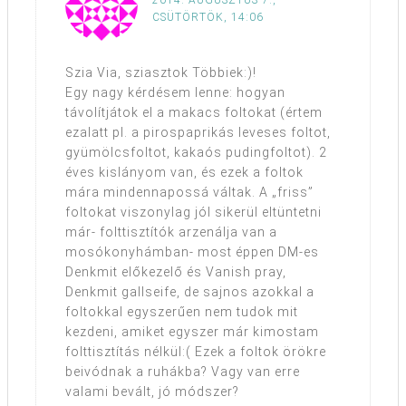
2014. AUGUSZTUS 7.,
CSÜTÖRTÖK, 14:06
Szia Via, sziasztok Többiek:)!
Egy nagy kérdésem lenne: hogyan
távolítjátok el a makacs foltokat (értem
ezalatt pl. a pirospaprikás leveses foltot,
gyümölcsfoltot, kakaós pudingfoltot). 2
éves kislányom van, és ezek a foltok
mára mindennapossá váltak. A „friss”
foltokat viszonylag jól sikerül eltüntetni
már- folttisztítók arzenálja van a
mosókonyhámban- most éppen DM-es
Denkmit előkezelő és Vanish pray,
Denkmit gallseife, de sajnos azokkal a
foltokkal egyszerűen nem tudok mit
kezdeni, amiket egyszer már kimostam
folttisztítás nélkül:( Ezek a foltok örökre
beivódnak a ruhákba? Vagy van erre
valami bevált, jó módszer?