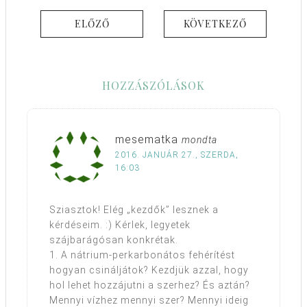
ELŐZŐ
KÖVETKEZŐ
HOZZÁSZÓLÁSOK
mesematka
mondta
2016. JANUÁR 27., SZERDA,
16:03
Sziasztok! Elég „kezdők” lesznek a
kérdéseim. :) Kérlek, legyetek
szájbarágósan konkrétak.
1. A nátrium-perkarbonátos fehérítést
hogyan csináljátok? Kezdjük azzal, hogy
hol lehet hozzájutni a szerhez? És aztán?
Mennyi vízhez mennyi szer? Mennyi ideig