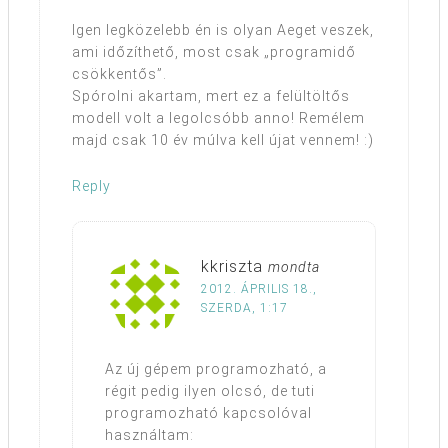
Igen legközelebb én is olyan Aeget veszek,
ami időzíthető, most csak „programidő
csökkentős”.
Spórolni akartam, mert ez a felültöltős
modell volt a legolcsóbb anno! Remélem
majd csak 10 év múlva kell újat vennem! :)
Reply
kkriszta
mondta
2012. ÁPRILIS 18.,
SZERDA, 1:17
Az új gépem programozható, a
régit pedig ilyen olcsó, de tuti
programozható kapcsolóval
használtam: