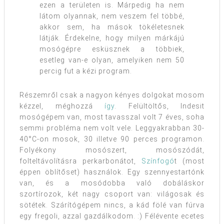
ezen a területen is. Márpedig ha nem
látom olyannak, nem veszem fel többé,
akkor sem, ha mások tökéletesnek
látják. Érdekelne, hogy milyen márkájú
mosógépre esküsznek a többiek,
esetleg van-e olyan, amelyiken nem 50
percig fut a kézi program.
Részemről csak a nagyon kényes dolgokat mosom
kézzel, méghozzá
így
. Felültöltős, Indesit
mosógépem van, most tavasszal volt 7 éves, soha
semmi probléma nem volt vele. Leggyakrabban 30-
40°C-on mosok, 30 illetve 90 perces programon.
Folyékony mosószert, mosószódát,
folteltávolításra perkarbonátot,
Színfogó
t (most
éppen öblítőset) használok. Egy szennyestartónk
van, és a mosódobba való dobáláskor
szortírozok, két nagy csoport van: világosak és
sötétek. Szárítógépem nincs, a kád fölé van fúrva
egy fregoli, azzal gazdálkodom. :) Félévente ecetes