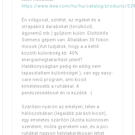
https://www.ikea.com/hu/hu/catalog/products/S2
Én világosat, sötétet, az ingeket és a
strapabíró darabokat (törülköző,
ágynemű stb.) gyűjtöm külön. Elöltöltős
Siemens gépem van. Általában 30 fokon
mosok (Azt tudjátok, hogy a a kettő
közötti különbség kb. 40%
energiamegtakarítást jelent?
Hatékonyságban pedig én eddig nem
tapasztaltam különbséget.), van egy easy-
care nevű program, ami kicsit
kíméletesebb a ruhákkal. A
penészesedéssel én is küzdök. :(
Szárítani nyáron az erkélyen, télen a
hálószobában (legalább párásít kicsit),
egy emeletes szárítón (Azóta különösen
szeretem, mióta gyerekem van, és a pici
ruhákat nagyon helytakarékosan lehet