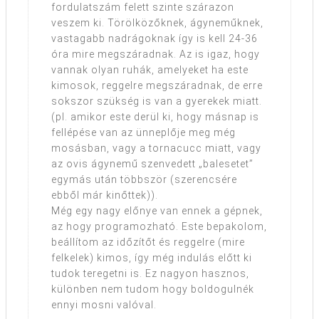
fordulatszám felett szinte szárazon
veszem ki. Törölközőknek, ágyneműknek,
vastagabb nadrágoknak így is kell 24-36
óra mire megszáradnak. Az is igaz, hogy
vannak olyan ruhák, amelyeket ha este
kimosok, reggelre megszáradnak, de erre
sokszor szükség is van a gyerekek miatt.
(pl. amikor este derül ki, hogy másnap is
fellépése van az ünneplője meg még
mosásban, vagy a tornacucc miatt, vagy
az ovis ágynemű szenvedett „balesetet”
egymás után többször (szerencsére
ebből már kinőttek)).
Még egy nagy előnye van ennek a gépnek,
az hogy programozható. Este bepakolom,
beállítom az időzítőt és reggelre (mire
felkelek) kimos, így még indulás előtt ki
tudok teregetni is. Ez nagyon hasznos,
különben nem tudom hogy boldogulnék
ennyi mosni valóval.