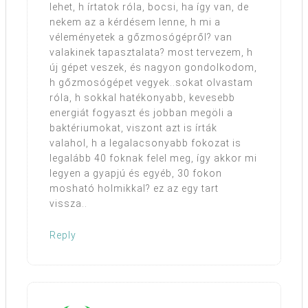
lehet, h írtatok róla, bocsi, ha így van, de
nekem az a kérdésem lenne, h mi a
véleményetek a gőzmosógépről? van
valakinek tapasztalata? most tervezem, h
új gépet veszek, és nagyon gondolkodom,
h gőzmosógépet vegyek..sokat olvastam
róla, h sokkal hatékonyabb, kevesebb
energiát fogyaszt és jobban megöli a
baktériumokat, viszont azt is írták
valahol, h a legalacsonyabb fokozat is
legalább 40 foknak felel meg, így akkor mi
legyen a gyapjú és egyéb, 30 fokon
mosható holmikkal? ez az egy tart
vissza..
Reply