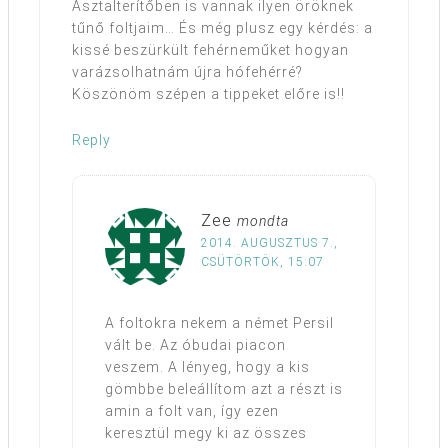
Asztalterítőben is vannak ilyen öröknek
tűnő foltjaim… És még plusz egy kérdés: a
kissé beszürkült fehérneműket hogyan
varázsolhatnám újra hófehérré?
Köszönöm szépen a tippeket előre is!!
Reply
Zee
mondta
2014. AUGUSZTUS 7.,
CSÜTÖRTÖK, 15:07
A foltokra nekem a német Persil
vált be. Az óbudai piacon
veszem. A lényeg, hogy a kis
gömbbe beleállítom azt a részt is
amin a folt van, így ezen
keresztül megy ki az összes