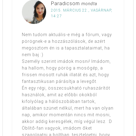
Paradicsom
mondta
2015. MÁRCIUS 22., VASÁRNAP,
14:27
Nem tudom aktuális-e még a fórum, vagy
pörögnek-e a hozzászólások, de azért
megosztom én is a tapasztalataimat, ha
nem baj :)
Személy szerint imádok mosni! Imádom,
ha hallom, hogy pörög a mosógép, a
frissen mosott ruhák illatát és azt, hogy
fantasztikusan párásítja a levegőt.
Én egy régi, összecsukható ruhaszárítót
használok, amit az előbbi okokból
kifolyólag a hálószobában tartok,
általában szünet nélkül, mert ha van olyan
nap, amikor momentán nincs mit mosni,
akkor addig keresgélek, míg végül lesz. :D
Öblítő-fan vagyok, imádom őket
szagolgatni a boltban, tesztelgetni, hogy