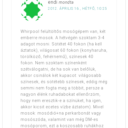
endi
mondta
2012. ÁPRILIS 16., HÉTFŐ, 10:25
Whirpool felültöltős mosógépem van, két
emberre mosok. A hétvégén szoktam 3-4
adagot mosni. Sötétet 40 fokon (ha kell
áztatok), világosat 60 fokon (konyharuha,
törölköző, fehérnemű), színesek 40
fokon. Nem szoktam színenként
szétválogatni, de ha sok van belőlük,
akkor csinálok két kupacot: világosabb
színesek, és sötétebb színesek, eddig még
semmi nem fogta meg a többit, persze a
nagyon élénk ruhadabokat ellenőrzöm,
hogy nem eresztik-e a színüket, ha igen,
akkor kicsit ecetes vízbe áztatom). Mivel
mosok: mosódió+na perkarbonát vagy
mosószóda, valamint van még DM-es
mosóporom, ezt a koszosabb ruhákhoz