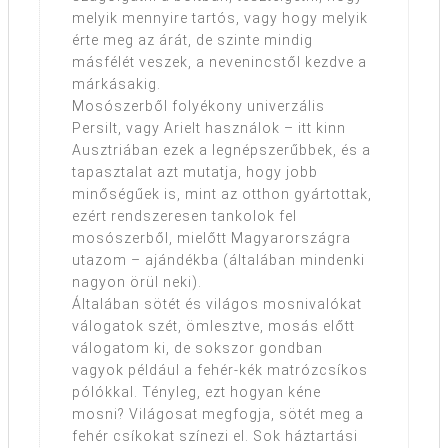
melyik mennyire tartós, vagy hogy melyik
érte meg az árát, de szinte mindig
másfélét veszek, a nevenincstől kezdve a
márkásakig.
Mosószerből folyékony univerzális
Persilt, vagy Arielt használok – itt kinn
Ausztriában ezek a legnépszerűbbek, és a
tapasztalat azt mutatja, hogy jobb
minőségűek is, mint az otthon gyártottak,
ezért rendszeresen tankolok fel
mosószerből, mielőtt Magyarországra
utazom – ajándékba (általában mindenki
nagyon örül neki).
Általában sötét és világos mosnivalókat
válogatok szét, ömlesztve, mosás előtt
válogatom ki, de sokszor gondban
vagyok például a fehér-kék matrózcsíkos
pólókkal. Tényleg, ezt hogyan kéne
mosni? Világosat megfogja, sötét meg a
fehér csíkokat színezi el. Sok háztartási