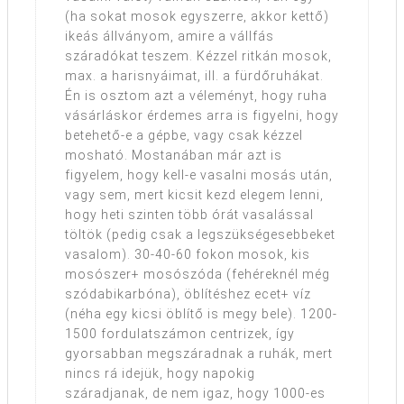
(ha sokat mosok egyszerre, akkor kettő)
ikeás állványom, amire a vállfás
száradókat teszem. Kézzel ritkán mosok,
max. a harisnyáimat, ill. a fürdőruhákat.
Én is osztom azt a véleményt, hogy ruha
vásárláskor érdemes arra is figyelni, hogy
betehető-e a gépbe, vagy csak kézzel
mosható. Mostanában már azt is
figyelem, hogy kell-e vasalni mosás után,
vagy sem, mert kicsit kezd elegem lenni,
hogy heti szinten több órát vasalással
töltök (pedig csak a legszükségesebbeket
vasalom). 30-40-60 fokon mosok, kis
mosószer+ mosószóda (fehéreknél még
szódabikarbóna), öblítéshez ecet+ víz
(néha egy kicsi öblítő is megy bele). 1200-
1500 fordulatszámon centrizek, így
gyorsabban megszáradnak a ruhák, mert
nincs rá idejük, hogy napokig
száradjanak, de nem igaz, hogy 1000-es