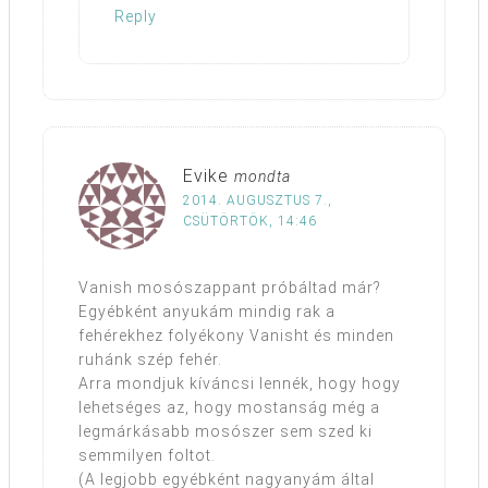
Reply
Evike
mondta
2014. AUGUSZTUS 7.,
CSÜTÖRTÖK, 14:46
Vanish mosószappant próbáltad már?
Egyébként anyukám mindig rak a
fehérekhez folyékony Vanisht és minden
ruhánk szép fehér.
Arra mondjuk kíváncsi lennék, hogy hogy
lehetséges az, hogy mostanság még a
legmárkásabb mosószer sem szed ki
semmilyen foltot.
(A legjobb egyébként nagyanyám által