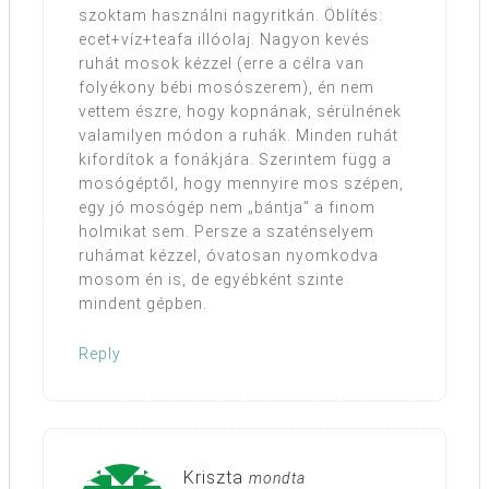
szoktam használni nagyritkán. Öblítés:
ecet+víz+teafa illóolaj. Nagyon kevés
ruhát mosok kézzel (erre a célra van
folyékony bébi mosószerem), én nem
vettem észre, hogy kopnának, sérülnének
valamilyen módon a ruhák. Minden ruhát
kifordítok a fonákjára. Szerintem függ a
mosógéptől, hogy mennyire mos szépen,
egy jó mosógép nem „bántja” a finom
holmikat sem. Persze a szaténselyem
ruhámat kézzel, óvatosan nyomkodva
mosom én is, de egyébként szinte
mindent gépben.
Reply
Kriszta
mondta