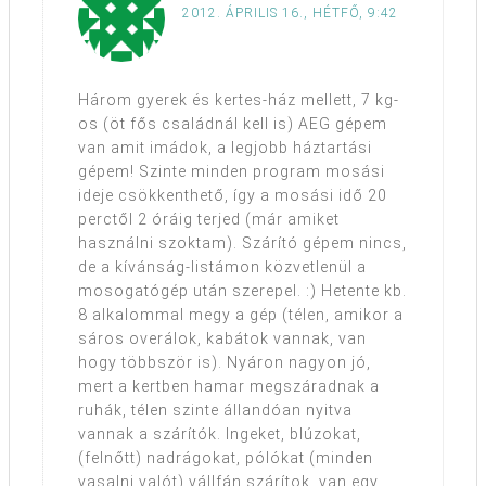
2012. ÁPRILIS 16., HÉTFŐ, 9:42
Három gyerek és kertes-ház mellett, 7 kg-
os (öt fős családnál kell is) AEG gépem
van amit imádok, a legjobb háztartási
gépem! Szinte minden program mosási
ideje csökkenthető, így a mosási idő 20
perctől 2 óráig terjed (már amiket
használni szoktam). Szárító gépem nincs,
de a kívánság-listámon közvetlenül a
mosogatógép után szerepel. :) Hetente kb.
8 alkalommal megy a gép (télen, amikor a
sáros overálok, kabátok vannak, van
hogy többször is). Nyáron nagyon jó,
mert a kertben hamar megszáradnak a
ruhák, télen szinte állandóan nyitva
vannak a szárítók. Ingeket, blúzokat,
(felnőtt) nadrágokat, pólókat (minden
vasalni valót) vállfán szárítok, van egy