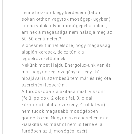
Lenne hozzátok egy kérdésem (látom,
sokan otthon vagytok mosógép- ügyben):
Tudna valaki olyan mosógépet ajánlani,
aminek a magassága nem haladja meg az
50-60 centimétert?
Viccesnek tűnhet elsőre, hogy magasság
alapján keresek, de ez tűnik a
legcélravezetőbbnek…
Nekünk most Hajdu Energolux-unk van és
már nagyon régi szegényke… egy- két
hibájával is szembesültem már és rég óta
szeretném lecserélni.
A fürdőszoba kialakítása miatt viszont
(felül polcok, 2 oldalt fal, 3. oldal
kézmosó+ alatta szekrény, 4. oldal wc)
nem tudok magasabb mosógépben
gondolkozni. Nagyon szerencsétlen ez a
kialakítás és máshol nem is férne el a
fürdőben az új mosógép, ezért