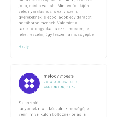
sima mosószappant ajánlom, százszor
jobb, mint a vanish!! Minden folt kijön
vele, nyaraláshoz is ezt viszem,
gyerekeknek is ebből adok egy darabot,
ha táborba mennek. Valamint a
takarítórongyokat is ezzel mosom, le
lehet reszelni, úgy teszem a mosógépbe.
Reply
melody
mondta
2014. AUGUSZTUS 7.,
CSÜTÖRTÖK, 21:52
Sziasztok!
lányomék most készülnek mosógépet
venni mivel külön költöznek.óriási a