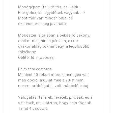
Mosógépem: felültöltős, és Hajdu
Energolux, kb. egyidősek vagyunk :-D
Most már van minden baja, de
szerencsére még javítható.
Mosószer: általában a békás folyékony,
amikor meg nincs pénzem, akkor
gyakorlatilag tökmindegy, a legolcsóbb
folyékony.
Öblítő: ld. mosószer.
Félévente ecetezés.
Mindent 40 fokon mosok, nemigen van
más opció, a 60-at meg a 90-et nem
merem próbálgatni, volt már belőle baj.
Válogatás: fehérek, feketék, pirosak, és a
színesek, amik biztos, hogy nem fognak.
Tehát 4 csoport.