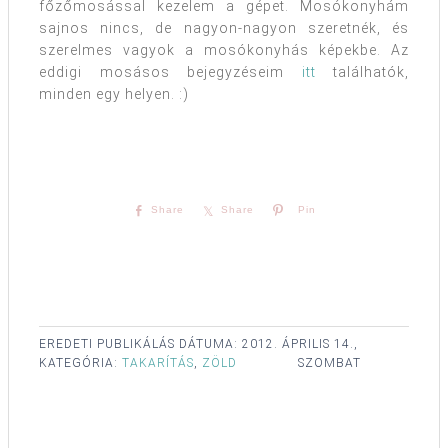
főzőmosással kezelem a gépet. Mosókonyhám
sajnos nincs, de nagyon-nagyon szeretnék, és
szerelmes vagyok a mosókonyhás képekbe. Az
eddigi mosásos bejegyzéseim
itt
találhatók,
minden egy helyen. :)
Share
Share
Pin
EREDETI PUBLIKÁLÁS DÁTUMA:
2012. ÁPRILIS 14.,
KATEGÓRIA:
TAKARÍTÁS
,
ZÖLD
SZOMBAT