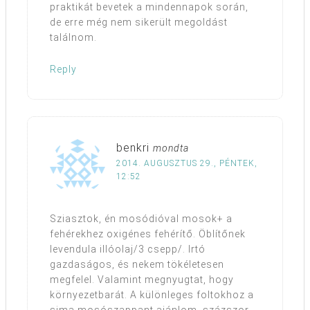
praktikát bevetek a mindennapok során,
de erre még nem sikerült megoldást
találnom.
Reply
benkri
mondta
2014. AUGUSZTUS 29., PÉNTEK,
12:52
Sziasztok, én mosódióval mosok+ a
fehérekhez oxigénes fehérítő. Öblítőnek
levendula illóolaj/3 csepp/. Irtó
gazdaságos, és nekem tökéletesen
megfelel. Valamint megnyugtat, hogy
környezetbarát. A különleges foltokhoz a