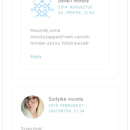
benkri
mondta
2014. AUGUSZTUS
29., PÉNTEK, 12:53
Használj sima
mosószappant/nem vanish/
minden zsíros foltot kiszed!
Reply
Szityike
mondta
2014. FEBRUÁR 27.,
CSÜTÖRTÖK, 21:34
Sziasztok!