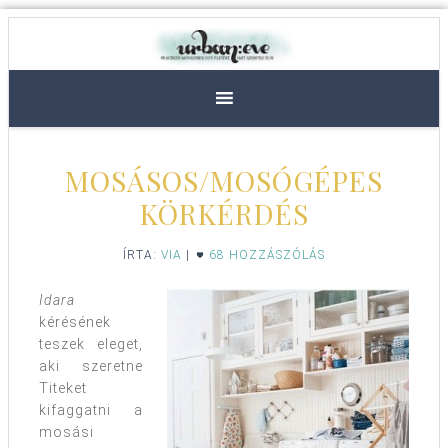
MOSÁSOS/MOSÓGÉPES
KÖRKÉRDÉS
ÍRTA:
VIA
|
68 HOZZÁSZÓLÁS
Idara
kérésének
teszek eleget,
aki szeretne
Titeket
kifaggatni a
mosási