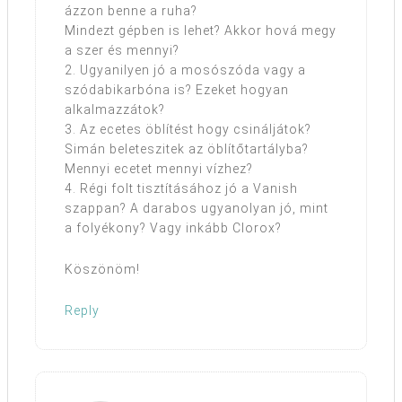
ázzon benne a ruha?
Mindezt gépben is lehet? Akkor hová megy
a szer és mennyi?
2. Ugyanilyen jó a mosószóda vagy a
szódabikarbóna is? Ezeket hogyan
alkalmazzátok?
3. Az ecetes öblítést hogy csináljátok?
Simán beleteszitek az öblítőtartályba?
Mennyi ecetet mennyi vízhez?
4. Régi folt tisztításához jó a Vanish
szappan? A darabos ugyanolyan jó, mint
a folyékony? Vagy inkább Clorox?
Köszönöm!
Reply