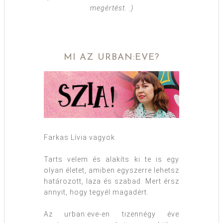
megértést. :)
MI AZ URBAN:EVE?
Farkas Lívia vagyok.
Tarts velem és alakíts ki te is egy
olyan életet, amiben egyszerre lehetsz
határozott, laza és szabad. Mert érsz
annyit, hogy tegyél magadért.
Az urban:eve-en tizennégy éve