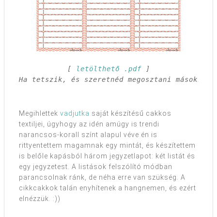
 [ 
letölthető .pdf
 ] 

Ha tetszik, és szeretnéd megosztani másokkal,
Megihlettek
vadjutka
saját készítésű cakkos
textiljei, úgyhogy az idén amúgy is trendi
narancsos-korall színt alapul véve én is
rittyentettem magamnak egy mintát, és készítettem
is belőle kapásból három jegyzetlapot: két listát és
egy jegyzetest. A listások felszólító módban
parancsolnak ránk, de néha erre van szükség. A
cikkcakkok talán enyhítenek a hangnemen, és ezért
elnézzük. :))