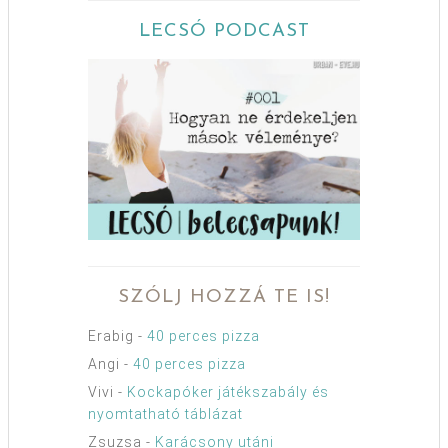
LECSÓ PODCAST
SZÓLJ HOZZÁ TE IS!
Erabig
-
40 perces pizza
Angi
-
40 perces pizza
Vivi
-
Kockapóker játékszabály és
nyomtatható táblázat
Zsuzsa
-
Karácsony utáni