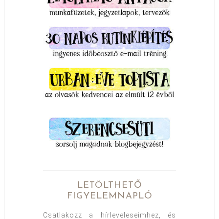
LETÖLTHETŐ
FIGYELEMNAPLÓ
Csatlakozz a hírleveleseimhez, és