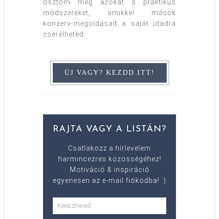
osztom meg azokat a praktikus
módszereket, amikkel mások
konzerv-megoldásait a saját utadra
cserélheted.
RAJTA VAGY A LISTÁN?
Csatlakozz a hírlevelem
harmincezres közösségéhez!
Motiváció & inspiráció
egyenesen az e-mail fiókodba! :)