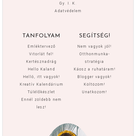
Gy. I. K.
Adatvédelem
TANFOLYAM
SEGÍTSÉG!
Emléktervező
Nem vagyok jól!
Vitorlát fel!
Otthonmunka-
Kertésznadrág
stratégia
Hello Kaland
Káosz a ruhatáram!
Helló, itt vagyok!
Blogger vagyok!
Kreatív Kalendárium
Költözöm!
Túlélőkészlet
Unatkozom!
Ennél zöldebb nem
lesz!