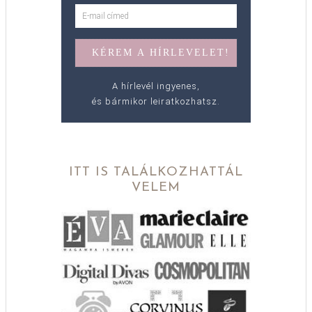
A hírlevél ingyenes,
és bármikor leiratkozhatsz.
ITT IS TALÁLKOZHATTÁL
VELEM