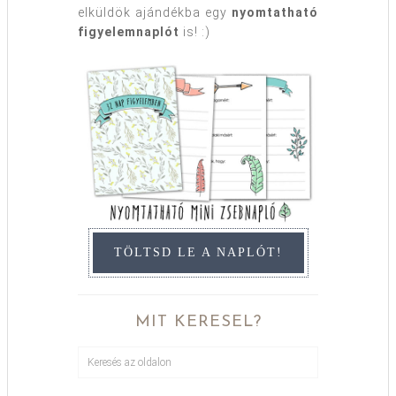
elküldök ajándékba egy
nyomtatható
figyelemnaplót
is! :)
TÖLTSD LE A NAPLÓT!
MIT KERESEL?