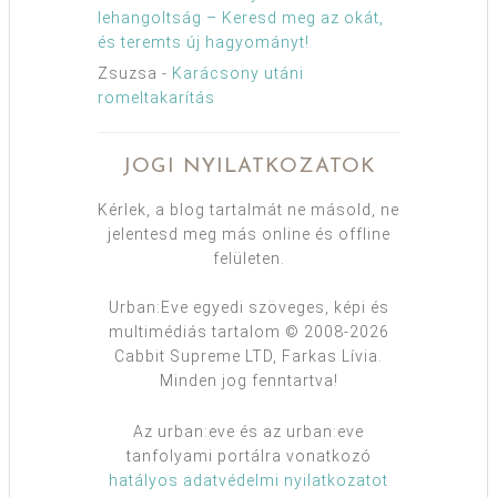
lehangoltság – Keresd meg az okát,
és teremts új hagyományt!
Zsuzsa
-
Karácsony utáni
romeltakarítás
JOGI NYILATKOZATOK
Kérlek, a blog tartalmát ne másold, ne
jelentesd meg más online és offline
felületen.
Urban:Eve egyedi szöveges, képi és
multimédiás tartalom © 2008-2026
Cabbit Supreme LTD, Farkas Lívia.
Minden jog fenntartva!
Az urban:eve és az urban:eve
tanfolyami portálra vonatkozó
hatályos adatvédelmi nyilatkozatot