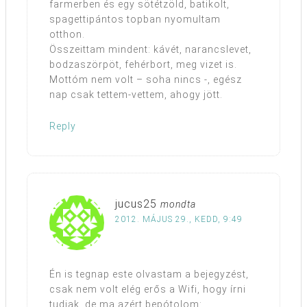
farmerben és egy sötétzöld, batikolt,
spagettipántos topban nyomultam
otthon.
Összeittam mindent: kávét, narancslevet,
bodzaszörpöt, fehérbort, meg vizet is.
Mottóm nem volt – soha nincs -, egész
nap csak tettem-vettem, ahogy jött.
Reply
jucus25
mondta
2012. MÁJUS 29., KEDD, 9:49
Én is tegnap este olvastam a bejegyzést,
csak nem volt elég erős a Wifi, hogy írni
tudjak, de ma azért bepótolom: