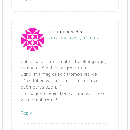
almond
mondta
2012. MÁJUS 28., HÉTFŐ, 9:57
stílus: laza itthontanulós: törökbugyogó,
színben illő pulcsi, és pokróc :)
üdítő: ma még csak citromos víz, de
készülőben van a mentás-citromfüves-
gyömbéres szörp :)
mottó: jövő héten ilyenkor már az utolsó
vizsgámat írom!!!
Reply