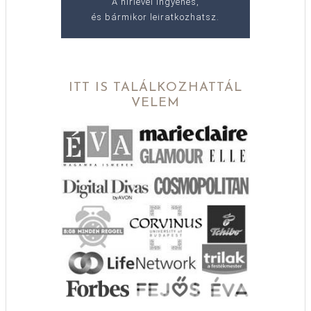
A hírlevél ingyenes,
és bármikor leiratkozhatsz.
ITT IS TALÁLKOZHATTÁL
VELEM