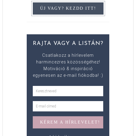
RAJTA VAGY A LISTÁN?
Csatlakozz a hírlevelem
harmincezres közösségéhez!
Motiváció & inspiráció
egyenesen az e-mail fiókodba! :)