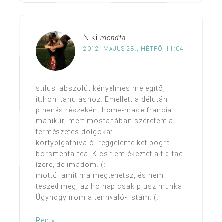
Niki
mondta
2012. MÁJUS 28., HÉTFŐ, 11:04
stílus: abszolút kényelmes melegítő,
itthoni tanuláshoz. Emellett a délutáni
pihenés részeként home-made francia
manikűr, mert mostanában szeretem a
természetes dolgokat.
kortyolgatnivaló: reggelente két bögre
borsmenta-tea. Kicsit emlékeztet a tic-tac
ízére, de imádom. (:
mottó: amit ma megtehetsz, és nem
teszed meg, az holnap csak plusz munka.
Úgyhogy írom a tennvaló-listám. (:
Reply