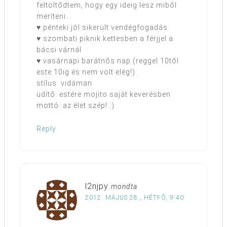
feltöltődtem, hogy egy ideig lesz miből
meríteni…
♥ pénteki jól sikerült vendégfogadás
♥ szombati piknik kettesben a férjjel a
bácsi várnál
♥ vasárnapi barátnős nap (reggel 10től
este 10ig és nem volt elég!)
stílus: vidáman
üdítő: estére mojito saját keverésben
mottó: az élet szép! :)
Reply
l2njpy
mondta
2012. MÁJUS 28., HÉTFŐ, 9:40