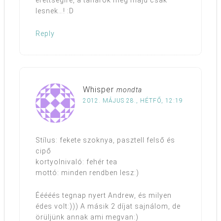
érettségire, a tanárok meg majd csak
lesnek…! :D
Reply
Whisper
mondta
2012. MÁJUS 28., HÉTFŐ, 12:19
Stílus: fekete szoknya, pasztell felső és
cipő
kortyolnivaló: fehér tea
mottó: minden rendben lesz:)
Ééééés tegnap nyert Andrew, és milyen
édes volt:))) A másik 2 díjat sajnálom, de
örüljünk annak ami megvan:)