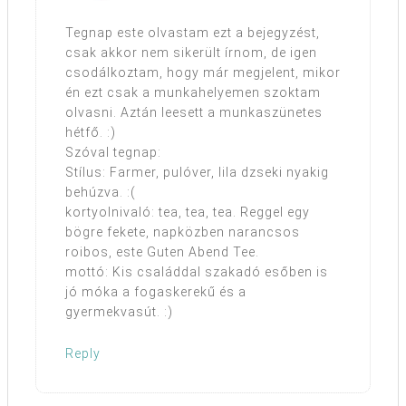
Tegnap este olvastam ezt a bejegyzést,
csak akkor nem sikerült írnom, de igen
csodálkoztam, hogy már megjelent, mikor
én ezt csak a munkahelyemen szoktam
olvasni. Aztán leesett a munkaszünetes
hétfő. :)
Szóval tegnap:
Stílus: Farmer, pulóver, lila dzseki nyakig
behúzva. :(
kortyolnivaló: tea, tea, tea. Reggel egy
bögre fekete, napközben narancsos
roibos, este Guten Abend Tee.
mottó: Kis családdal szakadó esőben is
jó móka a fogaskerekű és a
gyermekvasút. :)
Reply