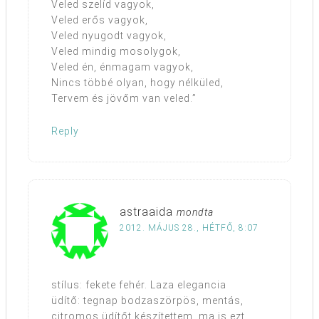
Veled szelíd vagyok,
Veled erős vagyok,
Veled nyugodt vagyok,
Veled mindig mosolygok,
Veled én, énmagam vagyok,
Nincs többé olyan, hogy nélküled,
Tervem és jövőm van veled.”
Reply
astraaida
mondta
2012. MÁJUS 28., HÉTFŐ, 8:07
stílus: fekete fehér. Laza elegancia
üdítő: tegnap bodzaszörpös, mentás,
citromos üdítőt készítettem, ma is ezt