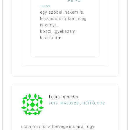
HÉTFŐ,
10:59
egy szóbeli nekem is
lesz csütörtökön, elég
is ennyi…
köszi, igyekszem
kitartani ♥
fxtina
mondta
2012. MÁJUS 28., HÉTFŐ, 9:42
ma abszolút a hétvége inspirál, úgy