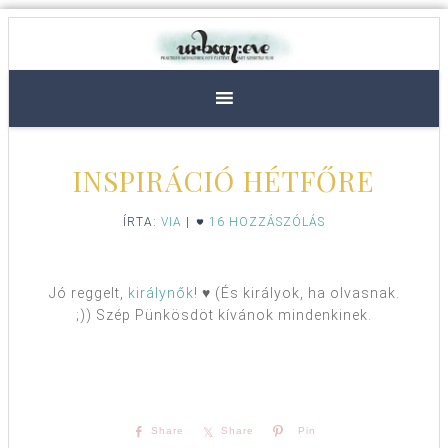
INSPIRÁCIÓ HÉTFŐRE
ÍRTA:
VIA
|
16 HOZZÁSZÓLÁS
Jó reggelt,
királynők
! ♥ (És királyok, ha olvasnak.
;)) Szép Pünkösdöt kívánok mindenkinek.
Share
Share
Pin