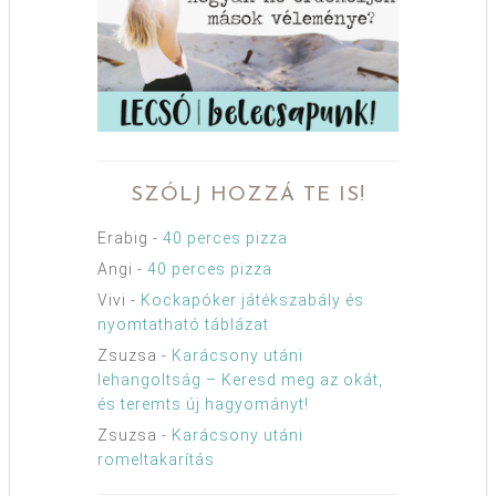
SZÓLJ HOZZÁ TE IS!
Erabig
-
40 perces pizza
Angi
-
40 perces pizza
Vivi
-
Kockapóker játékszabály és
nyomtatható táblázat
Zsuzsa
-
Karácsony utáni
lehangoltság – Keresd meg az okát,
és teremts új hagyományt!
Zsuzsa
-
Karácsony utáni
romeltakarítás