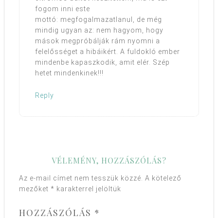
fogom inni este
mottó: megfogalmazatlanul, de még
mindig ugyan az: nem hagyom, hogy
mások megpróbálják rám nyomni a
felelősséget a hibáikért. A fuldokló ember
mindenbe kapaszkodik, amit elér. Szép
hetet mindenkinek!!!
Reply
VÉLEMÉNY, HOZZÁSZÓLÁS?
Az e-mail címet nem tesszük közzé.
A kötelező
mezőket
*
karakterrel jelöltük
HOZZÁSZÓLÁS
*