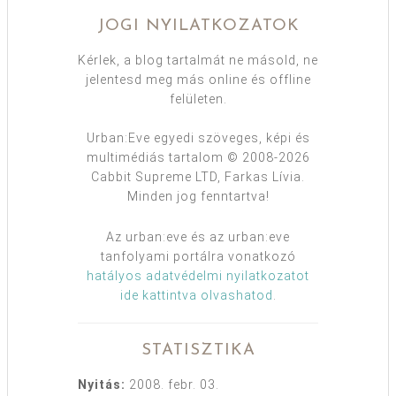
JOGI NYILATKOZATOK
Kérlek, a blog tartalmát ne másold, ne
jelentesd meg más online és offline
felületen.
Urban:Eve egyedi szöveges, képi és
multimédiás tartalom © 2008-2026
Cabbit Supreme LTD, Farkas Lívia.
Minden jog fenntartva!
Az urban:eve és az urban:eve
tanfolyami portálra vonatkozó
hatályos adatvédelmi nyilatkozatot
ide kattintva olvashatod
.
STATISZTIKA
Nyitás:
2008. febr. 03.