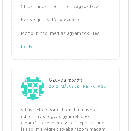
Stílus: nincs, mert itthon vagyok lazán
Kortyolgatnivaló: bodzaszörp
Mottó: nincs, mert az agyam tök üres
Reply
Szavaa
mondta
2012. MÁJUS 28., HÉTFŐ, 9:25
stílus: felöltözöm itthon, tanuláshoz
üdítő: pirosbogyós gyümölcstea,
gigaméretekben, hogy ne felejtsek el inni
jelszó: ma végre gatyába rázom magam