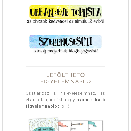
LETÖLTHETŐ
FIGYELEMNAPLÓ
Csatlakozz a hírleveleseimhez, és
elküldök ajándékba egy
nyomtatható
figyelemnaplót
is! :)