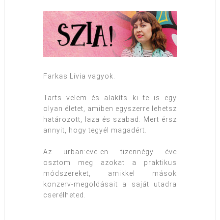
Farkas Lívia vagyok.
Tarts velem és alakíts ki te is egy
olyan életet, amiben egyszerre lehetsz
határozott, laza és szabad. Mert érsz
annyit, hogy tegyél magadért.
Az urban:eve-en tizennégy éve
osztom meg azokat a praktikus
módszereket, amikkel mások
konzerv-megoldásait a saját utadra
cserélheted.