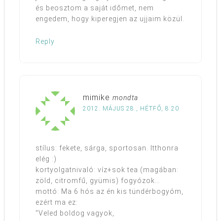
és beosztom a saját időmet, nem
engedem, hogy kiperegjen az ujjaim közül.
Reply
mimike
mondta
2012. MÁJUS 28., HÉTFŐ, 8:20
stílus: fekete, sárga, sportosan. Itthonra
elég :)
kortyolgatnivaló: víz+sok tea (magában:
zöld, citromfű, gyümis) fogyózok…
mottó: Ma 6 hós az én kis tündérbogyóm,
ezért ma ez:
“Veled boldog vagyok,