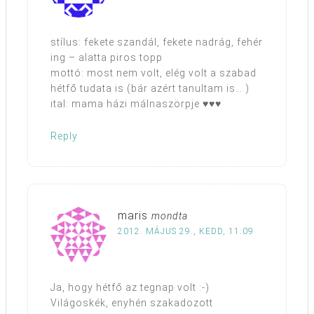
stílus: fekete szandál, fekete nadrág, fehér
ing – alatta piros topp
mottó: most nem volt, elég volt a szabad
hétfő tudata is (bár azért tanultam is… )
ital: mama házi málnaszörpje ♥♥♥
Reply
maris
mondta
2012. MÁJUS 29., KEDD, 11:09
Ja, hogy hétfő az tegnap volt :-)
Világoskék, enyhén szakadozott