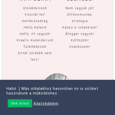
Emléktervező
Nem vagyok jól!
Vitorlát fel!
Otthonmunka-
Kertésznadrág
stratégia
Hello Kaland
Káosz a ruhatáram!
Helló, itt vagyok!
Blogger vagyok!
Kreatív Kalendárium
Költözöm!
Túlélőkészlet
Unatkozom!
Ennél zöldebb nem
lesz!
Hahó :) Más oldalakhoz hasonlóan mi is sütiket
használunk a működéshez.
Adatvédelem
Oké, köszi