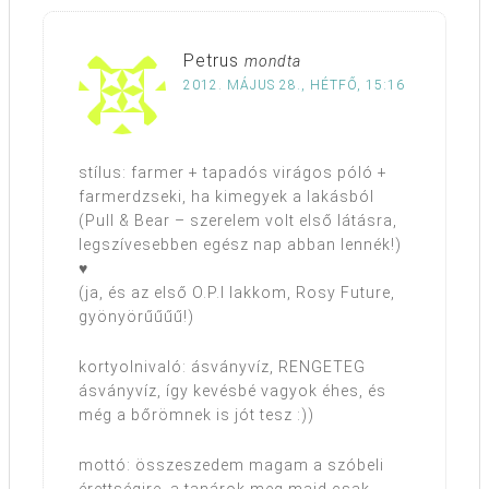
Petrus
mondta
2012. MÁJUS 28., HÉTFŐ, 15:16
stílus: farmer + tapadós virágos póló +
farmerdzseki, ha kimegyek a lakásból
(Pull & Bear – szerelem volt első látásra,
legszívesebben egész nap abban lennék!)
♥
(ja, és az első O.P.I lakkom, Rosy Future,
gyönyörűűűű!)
kortyolnivaló: ásványvíz, RENGETEG
ásványvíz, így kevésbé vagyok éhes, és
még a bőrömnek is jót tesz :))
mottó: összeszedem magam a szóbeli