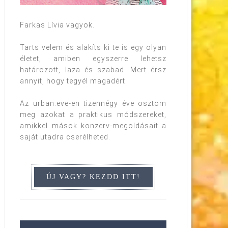
Farkas Lívia vagyok.
Tarts velem és alakíts ki te is egy olyan
életet, amiben egyszerre lehetsz
határozott, laza és szabad. Mert érsz
annyit, hogy tegyél magadért.
Az urban:eve-en tizennégy éve osztom
meg azokat a praktikus módszereket,
amikkel mások konzerv-megoldásait a
saját utadra cserélheted.