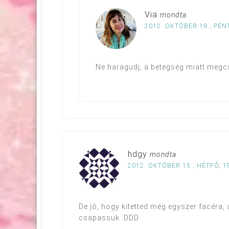
Via
mondta
2012. OKTÓBER 19., PÉN
Ne haragudj, a betegség miatt megcsú
hdgy
mondta
2012. OKTÓBER 15., HÉTFŐ, 1
De jó, hogy kitetted még egyszer facéra, 
csapassuk :DDD