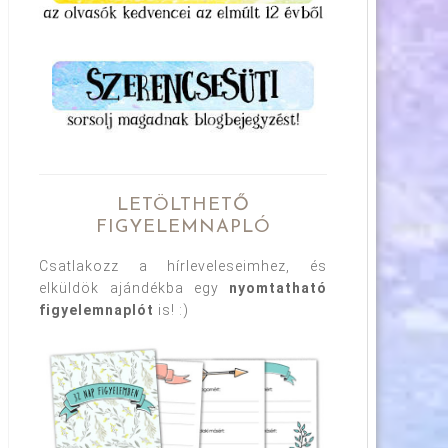
LETÖLTHETŐ
FIGYELEMNAPLÓ
Csatlakozz a hírleveleseimhez, és
elküldök ajándékba egy
nyomtatható
figyelemnaplót
is! :)