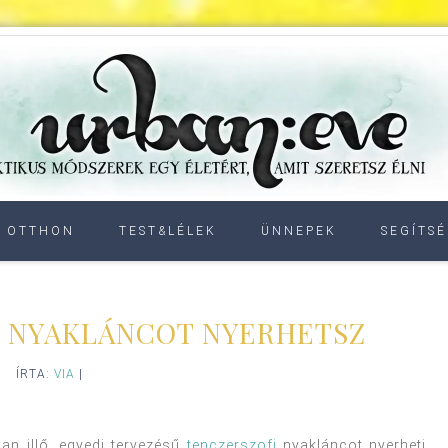
OTTHON
TEST&LÉLEK
ÜNNEPEK
SEGÍTSÉ
S NYAKLÁNCOT NYERHETSZ
ÍRTA:
VIA
|
n illő, egyedi tervezésű
tenczerszofi
nyakláncot nyerheti