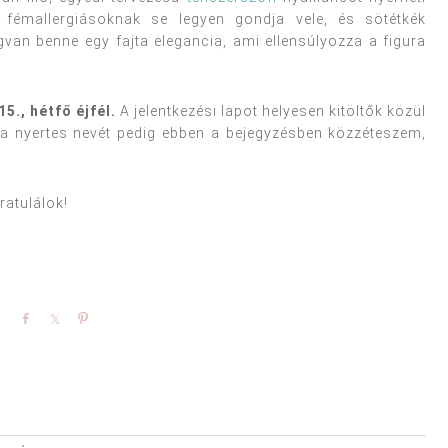
fémallergiásoknak se legyen gondja vele, és sötétkék
gvan benne egy fajta elegancia, ami ellensúlyozza a figura
5., hétfő éjfél.
A jelentkezési lapot helyesen kitöltők közül
, a nyertes nevét pedig ebben a bejegyzésben közzéteszem,
ratulálok!
Share
Share
Pin