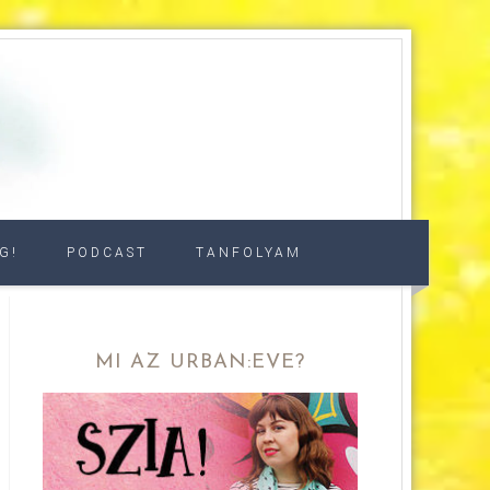
G!
PODCAST
TANFOLYAM
MI AZ URBAN:EVE?