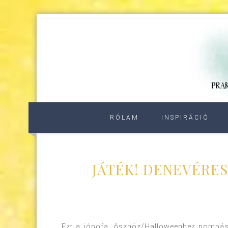
RÓLAM
INSPIRÁCIÓ
JÁTÉK! DENEVÉRE
Ezt a jópofa, őszhöz/Halloweenhez pompása