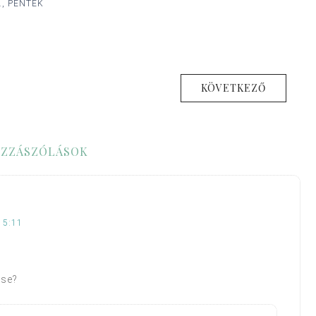
., PÉNTEK
KÖVETKEZŐ
ZZÁSZÓLÁSOK
15:11
ese?