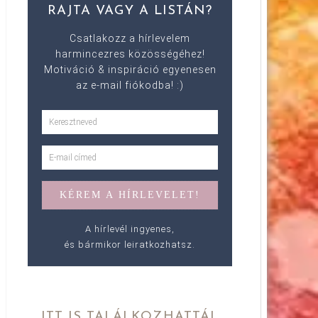
RAJTA VAGY A LISTÁN?
Csatlakozz a hírlevelem
harmincezres közösségéhez!
Motiváció & inspiráció egyenesen
az e-mail fiókodba! :)
A hírlevél ingyenes,
és bármikor leiratkozhatsz.
ITT IS TALÁLKOZHATTÁL