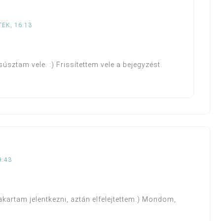
TEK, 16:13
sztam vele. :) Frissítettem vele a bejegyzést.
9:43
akartam jelentkezni, aztán elfelejtettem:) Mondom,