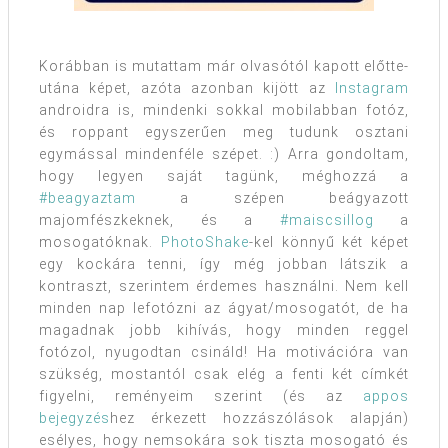
Korábban is mutattam már olvasótól kapott előtte-
utána képet, azóta azonban kijött az
Instagram
androidra is, mindenki sokkal mobilabban fotóz,
és roppant egyszerűen meg tudunk osztani
egymással mindenféle szépet. :) Arra gondoltam,
hogy legyen saját tagünk, méghozzá a
#beagyaztam
a szépen beágyazott
majomfészkeknek, és a
#maiscsillog
a
mosogatóknak.
PhotoShake
-kel könnyű két képet
egy kockára tenni, így még jobban látszik a
kontraszt, szerintem érdemes használni. Nem kell
minden nap lefotózni az ágyat/mosogatót, de ha
magadnak jobb kihívás, hogy minden reggel
fotózol, nyugodtan csináld! Ha motivációra van
szükség, mostantól csak elég a fenti két címkét
figyelni, reményeim szerint (és az
appos
bejegyzés
hez érkezett hozzászólások alapján)
esélyes, hogy nemsokára sok tiszta mosogató és