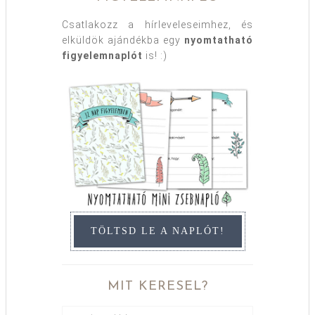
Csatlakozz a hírleveleseimhez, és
elküldök ajándékba egy
nyomtatható
figyelemnaplót
is! :)
TÖLTSD LE A NAPLÓT!
MIT KERESEL?