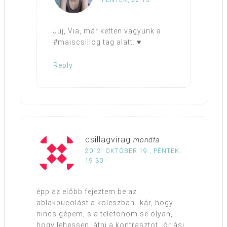
PÉNTEK, 22:15
Juj, Via, már ketten vagyunk a
#maiscsillog tag alatt. ♥
Reply
csillagvirag
mondta
2012. OKTÓBER 19., PÉNTEK,
19:30
épp az előbb fejeztem be az
ablakpucolást a koleszban…kár, hogy
nincs gépem, s a telefonom se olyan,
hogy lehessen látni a kontrasztot…óriási,