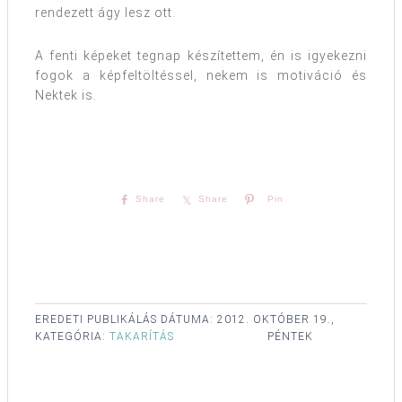
rendezett ágy lesz ott.
A fenti képeket tegnap készítettem, én is igyekezni
fogok a képfeltöltéssel, nekem is motiváció és
Nektek is.
Share
Share
Pin
EREDETI PUBLIKÁLÁS DÁTUMA:
2012. OKTÓBER 19.,
KATEGÓRIA:
TAKARÍTÁS
PÉNTEK