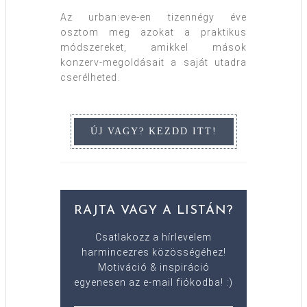
Az urban:eve-en tizennégy éve
osztom meg azokat a praktikus
módszereket, amikkel mások
konzerv-megoldásait a saját utadra
cserélheted.
RAJTA VAGY A LISTÁN?
Csatlakozz a hírlevelem
harmincezres közösségéhez!
Motiváció & inspiráció
egyenesen az e-mail fiókodba! :)