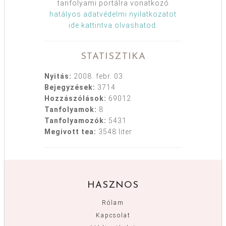
tanfolyami portálra vonatkozó
hatályos adatvédelmi nyilatkozatot
ide kattintva olvashatod
.
STATISZTIKA
Nyitás:
2008. febr. 03.
Bejegyzések:
3714
Hozzászólások:
69012
Tanfolyamok:
8
Tanfolyamozók:
5431
Megivott tea:
3548 liter
HASZNOS
Rólam
Kapcsolat