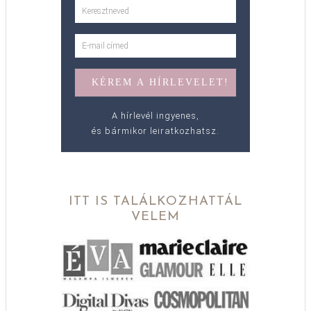
A hírlevél ingyenes,
és bármikor leiratkozhatsz.
ITT IS TALÁLKOZHATTÁL
VELEM