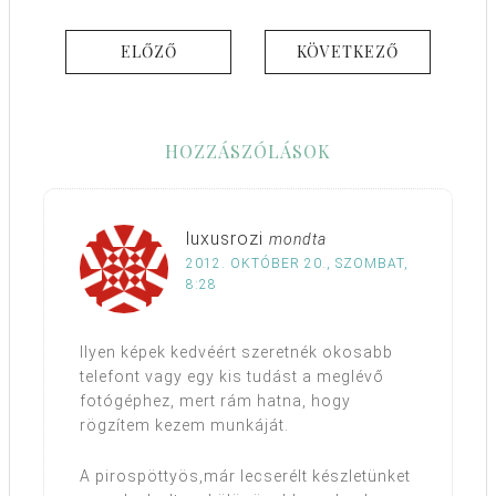
ELŐZŐ
KÖVETKEZŐ
HOZZÁSZÓLÁSOK
luxusrozi
mondta
2012. OKTÓBER 20., SZOMBAT,
8:28
Ilyen képek kedvéért szeretnék okosabb
telefont vagy egy kis tudást a meglévő
fotógéphez, mert rám hatna, hogy
rögzítem kezem munkáját.
A pirospöttyös,már lecserélt készletünket