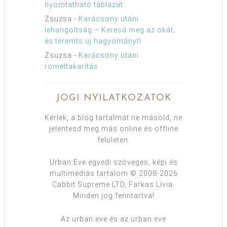
nyomtatható táblázat
Zsuzsa
-
Karácsony utáni
lehangoltság – Keresd meg az okát,
és teremts új hagyományt!
Zsuzsa
-
Karácsony utáni
romeltakarítás
JOGI NYILATKOZATOK
Kérlek, a blog tartalmát ne másold, ne
jelentesd meg más online és offline
felületen.
Urban:Eve egyedi szöveges, képi és
multimédiás tartalom © 2008-2026
Cabbit Supreme LTD, Farkas Lívia.
Minden jog fenntartva!
Az urban:eve és az urban:eve