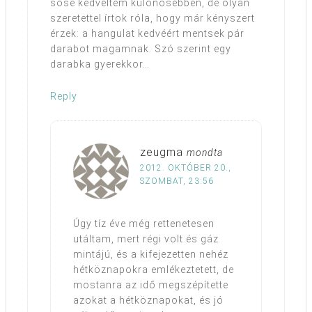
sose kedveltem különösebben, de olyan
szeretettel írtok róla, hogy már kényszert
érzek: a hangulat kedvéért mentsek pár
darabot magamnak. Szó szerint egy
darabka gyerekkor…
Reply
zeugma
mondta
2012. OKTÓBER 20.,
SZOMBAT, 23:56
Úgy tíz éve még rettenetesen
utáltam, mert régi volt és gáz
mintájú, és a kifejezetten nehéz
hétköznapokra emlékeztetett, de
mostanra az idő megszépítette
azokat a hétköznapokat, és jó