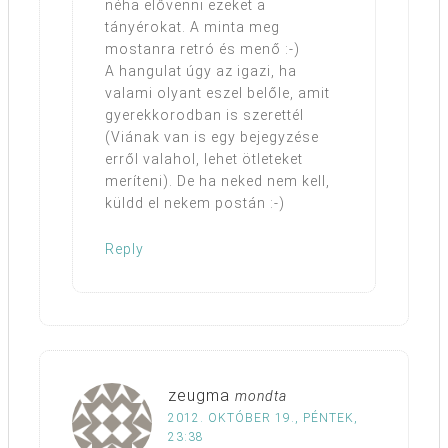
néha elővenni ezeket a
tányérokat. A minta meg
mostanra retró és menő :-)
A hangulat úgy az igazi, ha
valami olyant eszel belőle, amit
gyerekkorodban is szerettél
(Viának van is egy bejegyzése
erről valahol, lehet ötleteket
meríteni). De ha neked nem kell,
küldd el nekem postán :-)
Reply
zeugma
mondta
2012. OKTÓBER 19., PÉNTEK,
23:38