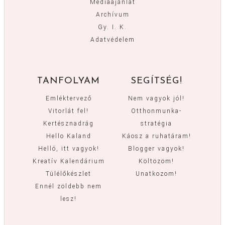
Médiaajánlat
Archívum
Gy. I. K.
Adatvédelem
TANFOLYAM
SEGÍTSÉG!
Emléktervező
Nem vagyok jól!
Vitorlát fel!
Otthonmunka-
Kertésznadrág
stratégia
Hello Kaland
Káosz a ruhatáram!
Helló, itt vagyok!
Blogger vagyok!
Kreatív Kalendárium
Költözöm!
Túlélőkészlet
Unatkozom!
Ennél zöldebb nem
lesz!