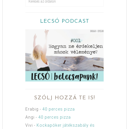
LECSÓ PODCAST
SZÓLJ HOZZÁ TE IS!
Erabig
-
40 perces pizza
Angi
-
40 perces pizza
Vivi
-
Kockapóker játékszabály és