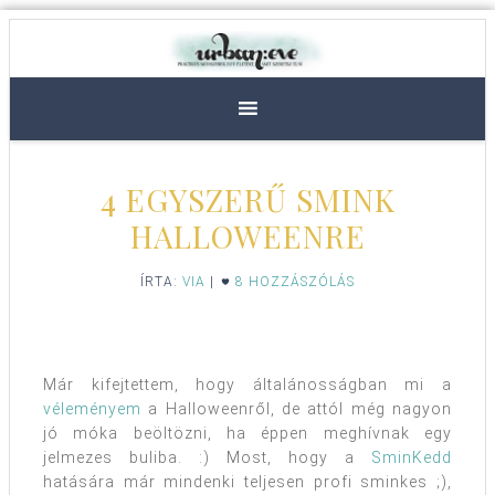
4 EGYSZERŰ SMINK
HALLOWEENRE
ÍRTA:
VIA
|
8 HOZZÁSZÓLÁS
Már kifejtettem, hogy általánosságban mi a
véleményem
a Halloweenről, de attól még nagyon
jó móka beöltözni, ha éppen meghívnak egy
jelmezes buliba. :) Most, hogy a
SminKedd
hatására már mindenki teljesen profi sminkes ;),