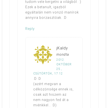
tudom vele kergetni a világból. :)
Ezek a betanult, igazból
egyáltalán nem vonzó manírok
annyira borzasztóak. :D
Reply
jKaldy
mondta
2012.
OKTÓBER
25.,
CSÜTÖRTÖK, 17:12
:D :D
(azért megvan a
célközönsége ennek is,
csak azt hiszem az
nem nagyon fed át a
miénkkel… :D)