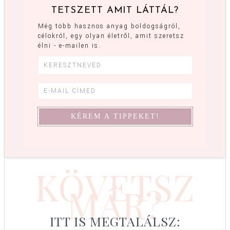
TETSZETT AMIT LÁTTÁL?
Még több hasznos anyag boldogságról,
célokról, egy olyan életről, amit szeretsz
élni - e-mailen is.
KÖVETSZ
MÁR?
ITT IS MEGTALÁLSZ: