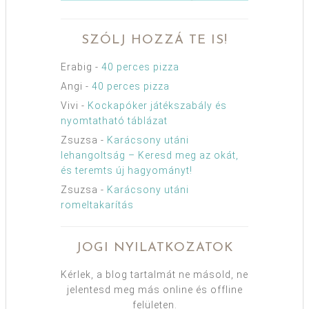
SZÓLJ HOZZÁ TE IS!
Erabig
-
40 perces pizza
Angi
-
40 perces pizza
Vivi
-
Kockapóker játékszabály és
nyomtatható táblázat
Zsuzsa
-
Karácsony utáni
lehangoltság – Keresd meg az okát,
és teremts új hagyományt!
Zsuzsa
-
Karácsony utáni
romeltakarítás
JOGI NYILATKOZATOK
Kérlek, a blog tartalmát ne másold, ne
jelentesd meg más online és offline
felületen.