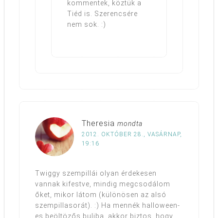
kommentek, köztük a
Tiéd is. Szerencsére
nem sok. :)
Theresia
mondta
2012. OKTÓBER 28., VASÁRNAP,
19:16
Twiggy szempillái olyan érdekesen
vannak kifestve, mindig megcsodálom
őket, mikor látom (különösen az alsó
szempillasorát). :) Ha mennék halloween-
es beöltözős buliba, akkor biztos, hogy