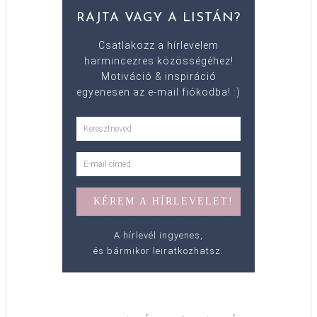
RAJTA VAGY A LISTÁN?
Csatlakozz a hírlevelem
harmincezres közösségéhez!
Motiváció & inspiráció
egyenesen az e-mail fiókodba! :)
A hírlevél ingyenes,
és bármikor leiratkozhatsz.