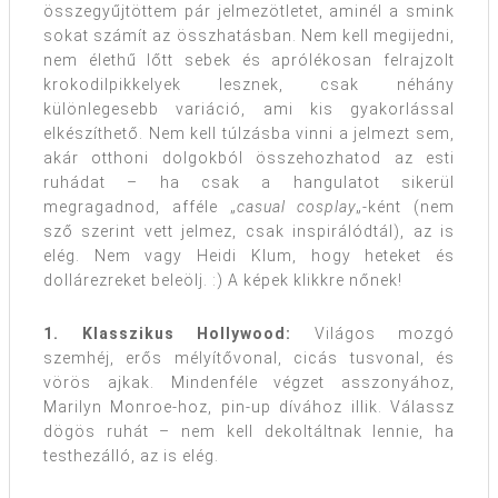
összegyűjtöttem pár jelmezötletet, aminél a smink
sokat számít az összhatásban. Nem kell megijedni,
nem élethű lőtt sebek és aprólékosan felrajzolt
krokodilpikkelyek lesznek, csak néhány
különlegesebb variáció, ami kis gyakorlással
elkészíthető. Nem kell túlzásba vinni a jelmezt sem,
akár otthoni dolgokból összehozhatod az esti
ruhádat – ha csak a hangulatot sikerül
megragadnod, afféle „
casual cosplay
„-ként (nem
sző szerint vett jelmez, csak inspirálódtál), az is
elég. Nem vagy Heidi Klum, hogy heteket és
dollárezreket beleölj. :) A képek klikkre nőnek!
1. Klasszikus Hollywood:
Világos mozgó
szemhéj, erős mélyítővonal, cicás tusvonal, és
vörös ajkak. Mindenféle végzet asszonyához,
Marilyn Monroe-hoz, pin-up dívához illik. Válassz
dögös ruhát – nem kell dekoltáltnak lennie, ha
testhezálló, az is elég.