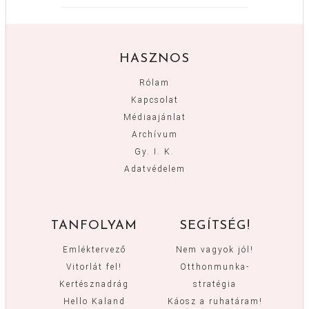
HASZNOS
Rólam
Kapcsolat
Médiaajánlat
Archívum
Gy. I. K.
Adatvédelem
TANFOLYAM
SEGÍTSÉG!
Emléktervező
Nem vagyok jól!
Vitorlát fel!
Otthonmunka-
Kertésznadrág
stratégia
Hello Kaland
Káosz a ruhatáram!