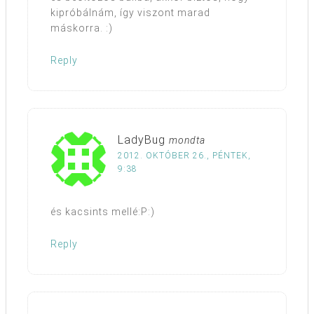
kipróbálnám, így viszont marad
máskorra. :)
Reply
LadyBug
mondta
2012. OKTÓBER 26., PÉNTEK,
9:38
és kacsints mellé:P:)
Reply