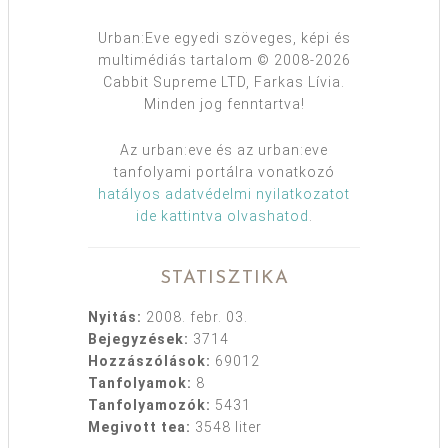
Urban:Eve egyedi szöveges, képi és
multimédiás tartalom © 2008-2026
Cabbit Supreme LTD, Farkas Lívia.
Minden jog fenntartva!
Az urban:eve és az urban:eve
tanfolyami portálra vonatkozó
hatályos adatvédelmi nyilatkozatot
ide kattintva olvashatod
.
STATISZTIKA
Nyitás:
2008. febr. 03.
Bejegyzések:
3714
Hozzászólások:
69012
Tanfolyamok:
8
Tanfolyamozók:
5431
Megivott tea:
3548 liter