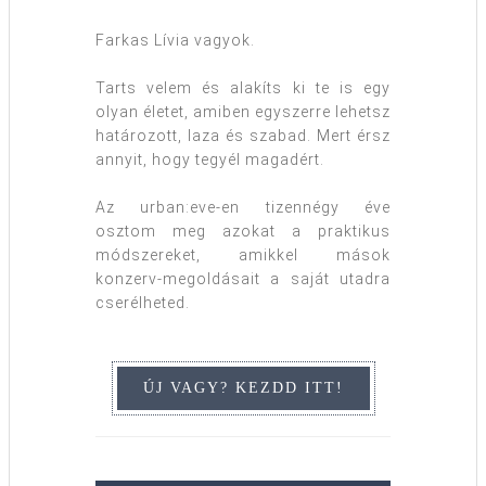
Farkas Lívia vagyok.
Tarts velem és alakíts ki te is egy
olyan életet, amiben egyszerre lehetsz
határozott, laza és szabad. Mert érsz
annyit, hogy tegyél magadért.
Az urban:eve-en tizennégy éve
osztom meg azokat a praktikus
módszereket, amikkel mások
konzerv-megoldásait a saját utadra
cserélheted.