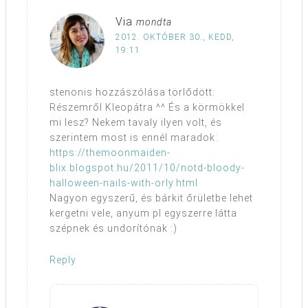
Via
mondta
2012. OKTÓBER 30., KEDD,
19:11
stenonis hozzászólása törlődött:
Részemről Kleopátra ^^ És a körmökkel
mi lesz? Nekem tavaly ilyen volt, és
szerintem most is ennél maradok:
https://themoonmaiden-
blix.blogspot.hu/2011/10/notd-bloody-
halloween-nails-with-orly.html
Nagyon egyszerű, és bárkit őrületbe lehet
kergetni vele, anyum pl egyszerre látta
szépnek és undorítónak :)
Reply