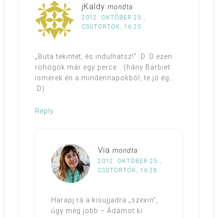
jKaldy
mondta
2012. OKTÓBER 25.,
CSÜTÖRTÖK, 16:25
„Buta tekintet, és indulhatsz!” :D :D ezen
röhögök már egy perce… (hány Barbiet
ismerek én a mindennapokból, te jó ég…
:D)
Reply
Via
mondta
2012. OKTÓBER 25.,
CSÜTÖRTÖK, 16:28
Harapj rá a kisujjadra „szexin”,
úgy még jobb – Ádámot ki