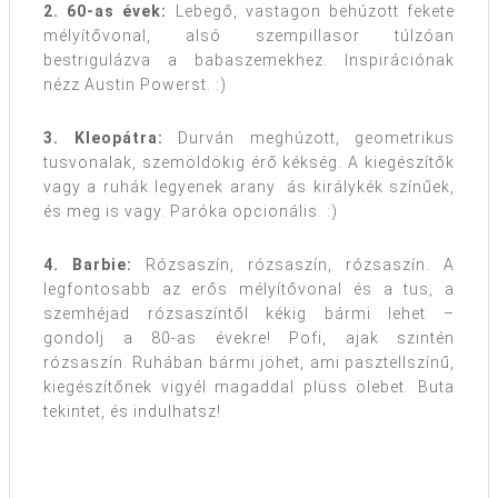
2. 60-as évek:
Lebegő, vastagon behúzott fekete
mélyítővonal, alsó szempillasor túlzóan
bestrigulázva a babaszemekhez. Inspirációnak
nézz Austin Powerst. :)
3. Kleopátra:
Durván meghúzott, geometrikus
tusvonalak, szemöldökig érő kékség. A kiegészítők
vagy a ruhák legyenek arany ás királykék színűek,
és meg is vagy. Paróka opcionális. :)
4. Barbie:
Rózsaszín, rózsaszín, rózsaszín. A
legfontosabb az erős mélyítővonal és a tus, a
szemhéjad rózsaszíntől kékig bármi lehet –
gondolj a 80-as évekre! Pofi, ajak szintén
rózsaszín. Ruhában bármi jöhet, ami pasztellszínű,
kiegészítőnek vigyél magaddal plüss ölebet. Buta
tekintet, és indulhatsz!