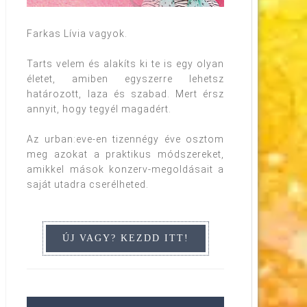
Farkas Lívia vagyok.
Tarts velem és alakíts ki te is egy olyan
életet, amiben egyszerre lehetsz
határozott, laza és szabad. Mert érsz
annyit, hogy tegyél magadért.
Az urban:eve-en tizennégy éve osztom
meg azokat a praktikus módszereket,
amikkel mások konzerv-megoldásait a
saját utadra cserélheted.