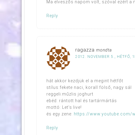
Ma elveszős napom volt, szóval ezért a mo
Reply
ragazza
mondta
2012. NOVEMBER 5., HÉTFŐ, 1
hát akkor kezdjük el a megint hétfőt
stílus:fekete naci, korall fölső, nagy sál
reggeli:műzlis joghurt
ebéd: rántott hal és tartármártás
mottó: Let’s live!
és egy zene:
https://www.youtube.com/
Reply