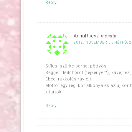
Reply
AnnaRheya
mondta
2012. NOVEMBER 5., HÉTFŐ, 2
Stílus: szürke-barna, pöttyös
Reggeli: Milchbrot (tejkenyér?), kávé, tea
Ebéd: rukkolás ravioli
Mottó: egy régi kor alkonya és az új kor
kitartok!
Reply