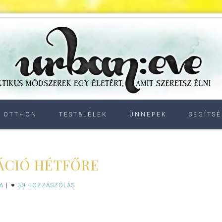
OTTHON
TEST&LÉLEK
ÜNNEPEK
SEGÍTSÉ
ÁCIÓ HÉTFŐRE
IA
|
30 HOZZÁSZÓLÁS