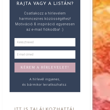
RAJTA VAGY A LISTÁN?
Csatlakozz a hírlevelem
harmincezres közösségéhez!
Motiváció & inspiráció egyenesen
az e-mail fiókodba! :)
A hírlevél ingyenes,
és bármikor leiratkozhatsz.
ITT IS TALÁLKOZHATTÁL