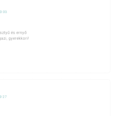
0:03
esztyű és ernyő
azi, gyerekkori!
9:27