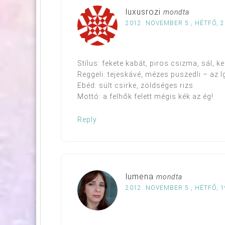
luxusrozi
mondta
2012. NOVEMBER 5., HÉTFŐ, 2
Stílus: fekete kabát, piros csizma, sál, k
Reggeli: tejeskávé, mézes puszedli – az Ig
Ebéd: sült csirke, zöldséges rizs
Mottó: a felhők felett mégis kék az ég!
Reply
lumena
mondta
2012. NOVEMBER 5., HÉTFŐ, 1