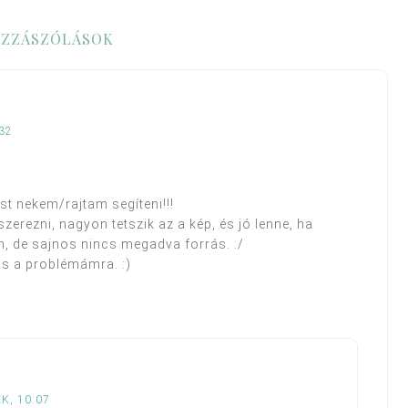
ZZÁSZÓLÁSOK
32
st nekem/rajtam segíteni!!!
erezni, nagyon tetszik az a kép, és jó lenne, ha
, de sajnos nincs megadva forrás. :/
s a problémámra. :)
K, 10:07