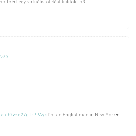
ttóért egy virtuális ölelést küldök!! <3
8:53
watch?v=d27gTrPPAyk
I’m an Englishman in New York♥