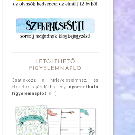
LETÖLTHETŐ
FIGYELEMNAPLÓ
Csatlakozz a hírleveleseimhez, és
elküldök ajándékba egy
nyomtatható
figyelemnaplót
is! :)