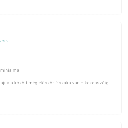
2:56
, minialma
 hajnala között még elöször éjszaka van – kakasszóig