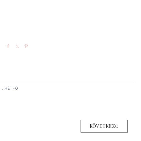
Share
Share
Pin
., HÉTFŐ
KÖVETKEZŐ