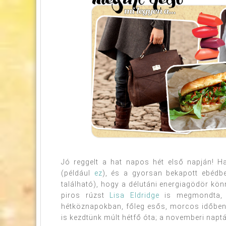
Jó reggelt a hat napos hét első napján! H
(például
ez
), és a gyorsan bekapott ebédb
található), hogy a délutáni energiagödör kön
piros rúzst
Lisa Eldridge
is megmondta, h
hétköznapokban, főleg esős, morcos időben m
is kezdtünk múlt hétfő óta; a novemberi napt