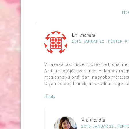
HO
Em
mondta
2016. JANUÁR 22., PÉNTEK, 9:
Viiiaaaaa, azt hiszem, csak Te tudnál mo
A stílus fotóját szeretném valahogy megsz
meglenne különállóan, nagyobb méretben
Olyan boldog lennék, ha akadna megoldá
Reply
Via
mondta
2016. JANUÁR 22., PÉNTE