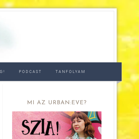
G!
PODCAST
TANFOLYAM
MI AZ URBAN:EVE?