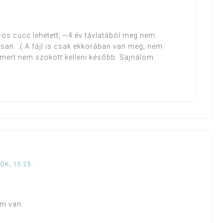
r-ös cucc lehetett, ~4 év távlatából meg nem
n. :( A fájl is csak ekkorában van meg, nem
 mert nem szokott kelleni később. Sajnálom.
ÖK, 15:25
em van.