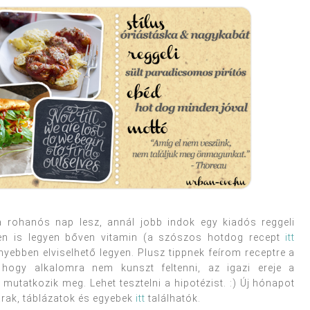
a rohanós nap lesz, annál jobb indok egy kiadós reggeli
en is legyen bőven vitamin (a szószos hotdog recept
itt
nyebben elviselhető legyen. Plusz tippnek feírom receptre a
ogy alkalomra nem kunszt feltenni, az igazi ereje a
utatkozik meg. Lehet tesztelni a hipotézist. :) Új hónapot
árak, táblázatok és egyebek
itt
találhatók.