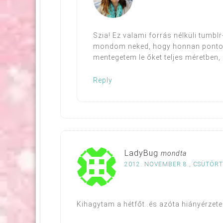
Szia! Ez valami forrás nélküli tumbl
mondom neked, hogy honnan pontosa
mentegetem le őket teljes méretben,
Reply
LadyBug
mondta
2012. NOVEMBER 8., CSÜTÖRT
Kihagytam a hétfőt..és azóta hiányérzet