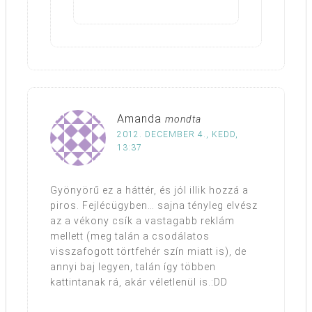
Amanda
mondta
2012. DECEMBER 4., KEDD,
13:37
Gyönyörű ez a háttér, és jól illik hozzá a
piros. Fejlécügyben… sajna tényleg elvész
az a vékony csík a vastagabb reklám
mellett (meg talán a csodálatos
visszafogott törtfehér szín miatt is), de
annyi baj legyen, talán így többen
kattintanak rá, akár véletlenül is.:DD