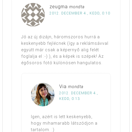
zeugma
mondta
2012. DECEMBER 4., KEDD, 0:10
Jó az új dizájn, háromszoros hurrá a
keskenyebb fejlécnek (így a reklámsávval
együtt már csak a képernyő alig felét
foglalja el :-) ), és a képek is szépek! Az
égősoros fotó különösen hangulatos.
Via
mondta
2012. DECEMBER 4.,
KEDD, 0:13
Igen, azért is lett keskenyebb,
hogy mihamarabb látszódjon a
tartalom. :)