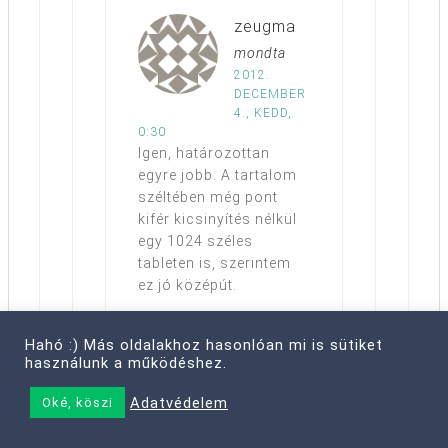
zeugma
mondta
2012.
DECEMBER
4., KEDD,
0:30
Igen, határozottan
egyre jobb. A tartalom
széltében még pont
kifér kicsinyítés nélkül
egy 1024 széles
tableten is, szerintem
ez jó középút.
Hahó :) Más oldalakhoz hasonlóan mi is sütiket
használunk a működéshez.
Adatvédelem
Oké, köszi