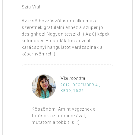
Szia Via!
Az első hozzászólásom alkalmával
szeretnék gratulálni ehhez a szuper jó
designhoz! Nagyon tetszik! :) Az új képek
különösen – csodálatos adventi-
karácsonyi hangulatot varázsolnak a
képernyőmre! :)
Via
mondta
2012. DECEMBER 4.,
KEDD, 16:22
Köszönöm! Amint végeznek a
fotósok az utómunkával,
mutatom a többit is! :)