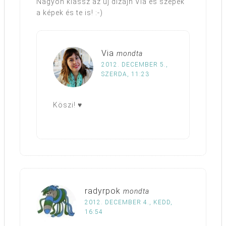
Nagyon klassz az új dizájn Via és szépek
a képek és te is! :-)
Via
mondta
2012. DECEMBER 5.,
SZERDA, 11:23
Köszi! ♥
radyrpok
mondta
2012. DECEMBER 4., KEDD,
16:54