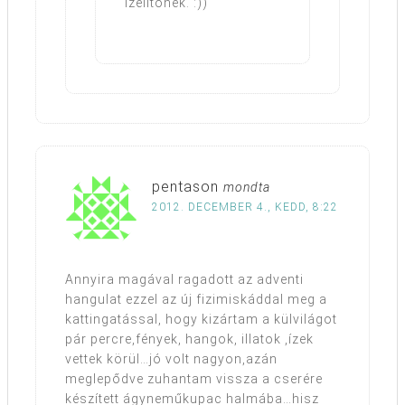
ízelítőnek. :))
pentason
mondta
2012. DECEMBER 4., KEDD, 8:22
Annyira magával ragadott az adventi
hangulat ezzel az új fizimiskáddal meg a
kattingatással, hogy kizártam a külvilágot
pár percre,fények, hangok, illatok ,ízek
vettek körül…jó volt nagyon,azán
meglepődve zuhantam vissza a cserére
készített ágyneműkupac halmába…hisz