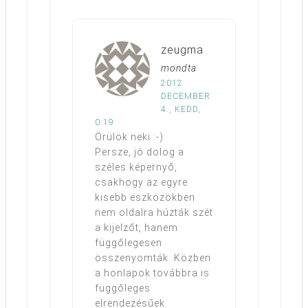
zeugma
mondta
2012.
DECEMBER
4., KEDD,
0:19
Örülök neki :-)
Persze, jó dolog a
széles képernyő,
csakhogy az egyre
kisebb eszközökben
nem oldalra húzták szét
a kijelzőt, hanem
függőlegesen
összenyomták. Közben
a honlapok továbbra is
függőleges
elrendezésűek