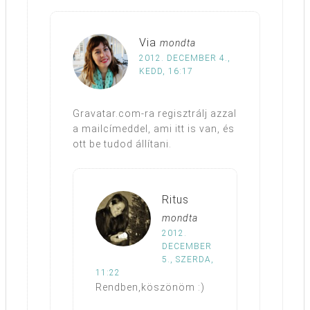
Via
mondta
2012. DECEMBER 4.,
KEDD, 16:17
Gravatar.com-ra regisztrálj azzal
a mailcímeddel, ami itt is van, és
ott be tudod állítani.
Ritus
mondta
2012.
DECEMBER
5., SZERDA,
11:22
Rendben,köszönöm :)