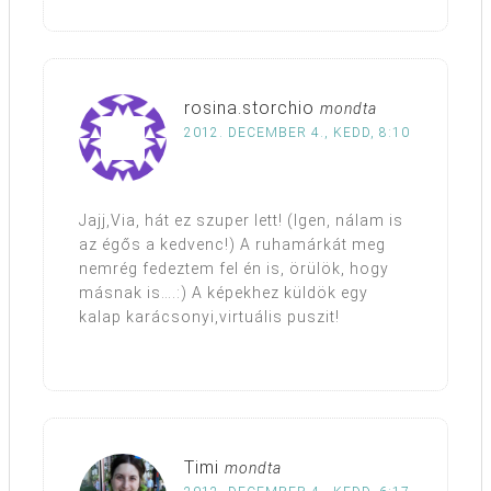
rosina.storchio
mondta
2012. DECEMBER 4., KEDD, 8:10
Jajj,Via, hát ez szuper lett! (Igen, nálam is
az égős a kedvenc!) A ruhamárkát meg
nemrég fedeztem fel én is, örülök, hogy
másnak is….:) A képekhez küldök egy
kalap karácsonyi,virtuális puszit!
Timi
mondta