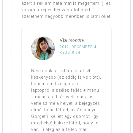
azert a reklam hatalmat is megertem :), es
varom a kepes beszamolot mert
szeretnem nagyobb meretben is latni oket.
Via
mondta
2012. DECEMBER 4.,
KEDD, 9:24
Nem csak a reklám miatt lett
keskenyebb (az eddig is volt ott),
hanem amit zeugma írt:
laptopról a széles fejléc + menü
+ menü alatti árnyék már el is
vette szinte a helyet, a bejegyzés
címét talán láttad, aztán annyi.
Görgetni kellett egy csomót. Így
most első blikkre látod, hogy mi
van. :) Meg az a fejléc már