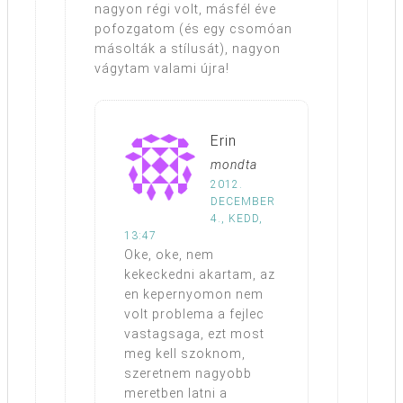
nagyon régi volt, másfél éve
pofozgatom (és egy csomóan
másolták a stílusát), nagyon
vágytam valami újra!
Erin
mondta
2012.
DECEMBER
4., KEDD,
13:47
Oke, oke, nem
kekeckedni akartam, az
en kepernyomon nem
volt problema a fejlec
vastagsaga, ezt most
meg kell szoknom,
szeretnem nagyobb
meretben latni a