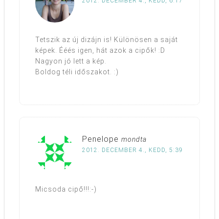
2012. DECEMBER 4., KEDD, 6:17
Tetszik az új dizájn is! Különösen a saját
képek. Ééés igen, hát azok a cipők! :D
Nagyon jó lett a kép.
Boldog téli időszakot. :)
Penelope
mondta
2012. DECEMBER 4., KEDD, 5:39
Micsoda cipő!!!:-)