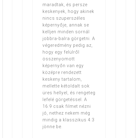
maradtak, és persze
keskenyek, hogy akinek
nincs szuperszéles
képernyője, annak se
kelljen minden sornál
jobbra-balra görgetni. A
végeredmény pedig az,
hogy egy felülről
összenyomott
képernyőn van egy
középre rendezett
keskeny tartalom,
mellette kétoldalt sok
üres hellyel, és rengeteg
lefelé görgetéssel. A
16:9 csak filmet nézni
jó, nethez nekem még
mindig a klasszikus 4:3
jönne be.