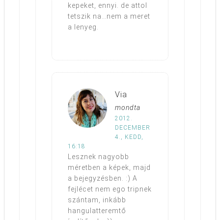
kepeket, ennyi. de attol
tetszik na…nem a meret
a lenyeg.
Via
mondta
2012.
DECEMBER
4., KEDD,
16:18
Lesznek nagyobb
méretben a képek, majd
a bejegyzésben. :) A
fejlécet nem ego tripnek
szántam, inkább
hangulatteremtő