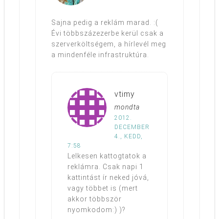
Sajna pedig a reklám marad. :(
Évi többszázezerbe kerül csak a
szerverköltségem, a hírlevél meg
a mindenféle infrastruktúra.
vtimy
mondta
2012.
DECEMBER
4., KEDD,
7:58
Lelkesen kattogtatok a
reklámra. Csak napi 1
kattintást ír neked jóvá,
vagy többet is (mert
akkor többször
nyomkodom:) )?