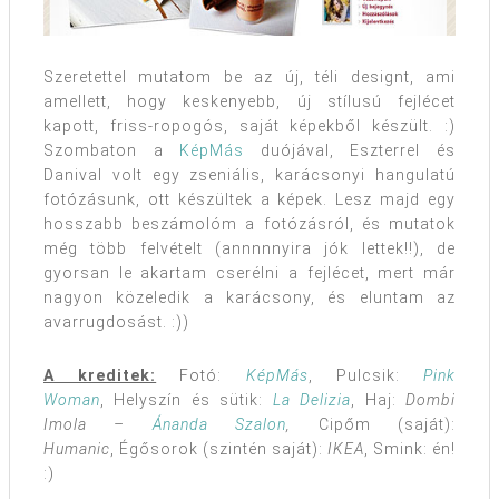
Szeretettel mutatom be az új, téli designt, ami
amellett, hogy keskenyebb, új stílusú fejlécet
kapott, friss-ropogós, saját képekből készült. :)
Szombaton a
KépMás
duójával, Eszterrel és
Danival volt egy zseniális, karácsonyi hangulatú
fotózásunk, ott készültek a képek. Lesz majd egy
hosszabb beszámolóm a fotózásról, és mutatok
még több felvételt (annnnnyira jók lettek!!), de
gyorsan le akartam cserélni a fejlécet, mert már
nagyon közeledik a karácsony, és eluntam az
avarrugdosást. :))
A kreditek:
Fotó:
KépMás
, Pulcsik:
Pink
Woman
, Helyszín és sütik:
La Delizia
, Haj:
Dombi
Imola –
Ánanda Szalon
,
Cipőm (saját):
Humanic
, Égősorok (szintén saját):
IKEA
, Smink: én!
:)