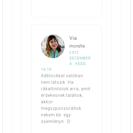
Via
mondta
2012.
DECEMBER
4., KEDD,
16:19
Adblockkal valóban
nem látszik. Ha
rákattintotok arra, amit
érdekesnek találtok,
akkor
megszponzoráltok
nekem kb. egy
zsemlényit. :D