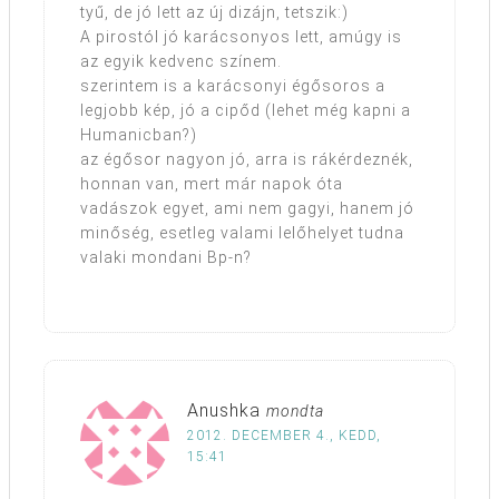
tyű, de jó lett az új dizájn, tetszik:)
A pirostól jó karácsonyos lett, amúgy is
az egyik kedvenc színem.
szerintem is a karácsonyi égősoros a
legjobb kép, jó a cipőd (lehet még kapni a
Humanicban?)
az égősor nagyon jó, arra is rákérdeznék,
honnan van, mert már napok óta
vadászok egyet, ami nem gagyi, hanem jó
minőség, esetleg valami lelőhelyet tudna
valaki mondani Bp-n?
Anushka
mondta
2012. DECEMBER 4., KEDD,
15:41