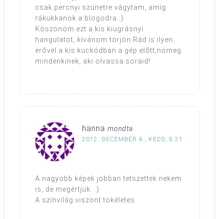
csak percnyi szünetre vágytam, amíg
rákukkanok a blogodra :)
Köszönöm ezt a kis kiugrásnyi
hangulatot, kívánom törjön Rád is ilyen
erővel a kis kuckódban a gép előtt,nomeg
mindenkinek, aki olvassa soraid!
hanna
mondta
2012. DECEMBER 4., KEDD, 8:21
A nagyobb képek jobban tetszettek nekem
is, de megértjük. :)
A színvilág viszont tökéletes.