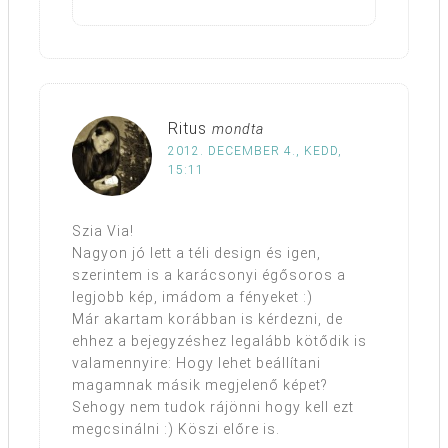
Ritus
mondta
2012. DECEMBER 4., KEDD,
15:11
Szia Via!
Nagyon jó lett a téli design és igen,
szerintem is a karácsonyi égősoros a
legjobb kép, imádom a fényeket :)
Már akartam korábban is kérdezni, de
ehhez a bejegyzéshez legalább kötődik is
valamennyire: Hogy lehet beállítani
magamnak másik megjelenő képet?
Sehogy nem tudok rájönni hogy kell ezt
megcsinálni :) Köszi előre is.