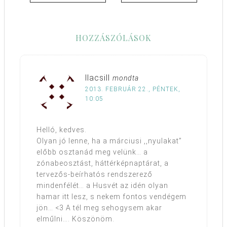
HOZZÁSZÓLÁSOK
llacsill
mondta
2013. FEBRUÁR 22., PÉNTEK,
10:05
Helló, kedves.
Olyan jó lenne, ha a márciusi ,,nyulakat”
előbb osztanád meg velünk… a
zónabeosztást, háttérképnaptárat, a
tervezős-beírhatós rendszerező
mindenfélét… a Husvét az idén olyan
hamar itt lesz, s nekem fontos vendégem
jön… <3 A tél meg sehogysem akar
elműlni…. Köszönöm.