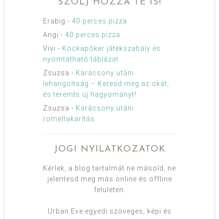
SZÓLJ HOZZÁ TE IS!
Erabig
-
40 perces pizza
Angi
-
40 perces pizza
Vivi
-
Kockapóker játékszabály és
nyomtatható táblázat
Zsuzsa
-
Karácsony utáni
lehangoltság – Keresd meg az okát,
és teremts új hagyományt!
Zsuzsa
-
Karácsony utáni
romeltakarítás
JOGI NYILATKOZATOK
Kérlek, a blog tartalmát ne másold, ne
jelentesd meg más online és offline
felületen.
Urban:Eve egyedi szöveges, képi és