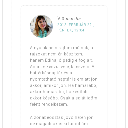
Via
mondta
2013. FEBRUÁR 22.,
PÉNTEK, 12:04
A nyulak nem rajtam múlnak, a
rajzokat nem én készítem,
hanem Edina, ő pedig elfoglalt.
Amint elkészül vele, kiteszem. A
háttérképnaptár és a
nyomtatható naptár is emiatt jön
akkor, amikor jön. Ha hamarabb,
akkor hamarabb, ha később,
akkor később. Csak a saját időm
felett rendelkezem.
A zónabeosztás jövő héten jön,
de magadnak is ki tudod ám