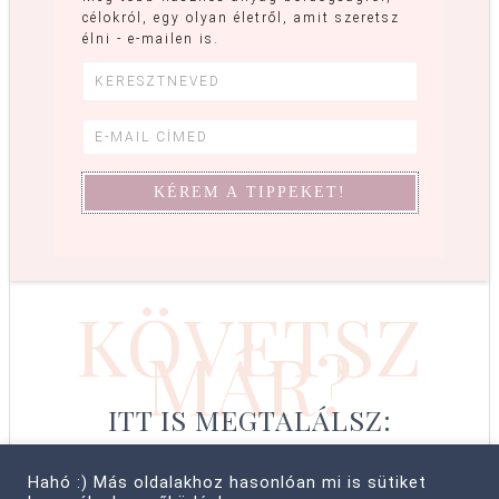
célokról, egy olyan életről, amit szeretsz
élni - e-mailen is.
KÖVETSZ
MÁR?
ITT IS MEGTALÁLSZ:
Hahó :) Más oldalakhoz hasonlóan mi is sütiket