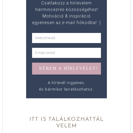
Csatlakozz a hírlevelem
harmincezres közösségéhez!
Motiváció & inspiráció
egyenesen az e-mail fiókodba! :)
A hírlevél ingyenes,
és bármikor leiratkozhatsz.
ITT IS TALÁLKOZHATTÁL
VELEM