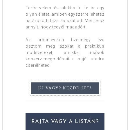
Tarts velem és alakíts ki te is egy
olyan életet, amiben egyszerre lehetsz
határozott, laza és szabad. Mert érsz
annyit, hogy tegyél magadért.
Az urban:eve-en tizennégy éve
osztom meg azokat a praktikus
módszereket, amikkel mások
konzerv-megoldásait a saját utadra
cserélheted.
RAJTA VAGY A LISTÁN?