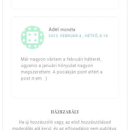
Adel
mondta
2013. FEBRUÁR 4., HÉTFŐ, 8:19
Már nagyon vártam a februári hátteret,
ugyanis a januári hónyulat nagyon
megszerettem. A pocakján pont elfért a
post it-em. :)
HÁZSZABÁLY
Ha új hozzászóló vagy, az első hozzászólásod
moderálás alá kerül, és az elfogadásig nem publikus.