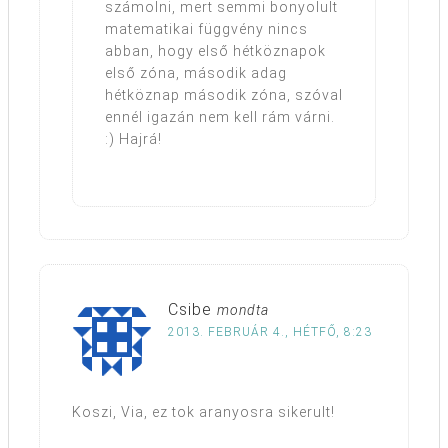
számolni, mert semmi bonyolult
matematikai függvény nincs
abban, hogy első hétköznapok
első zóna, második adag
hétköznap második zóna, szóval
ennél igazán nem kell rám várni.
:) Hajrá!
Csibe
mondta
2013. FEBRUÁR 4., HÉTFŐ, 8:23
Koszi, Via, ez tok aranyosra sikerult!