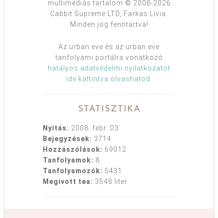
multimédiás tartalom © 2008-2026
Cabbit Supreme LTD, Farkas Lívia.
Minden jog fenntartva!
Az urban:eve és az urban:eve
tanfolyami portálra vonatkozó
hatályos adatvédelmi nyilatkozatot
ide kattintva olvashatod
.
STATISZTIKA
Nyitás:
2008. febr. 03.
Bejegyzések:
3714
Hozzászólások:
69012
Tanfolyamok:
8
Tanfolyamozók:
5431
Megivott tea:
3548 liter