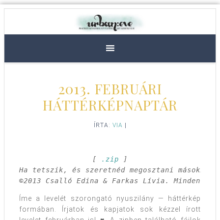
2013. FEBRUÁRI
HÁTTÉRKÉPNAPTÁR
ÍRTA:
VIA
|
[ 
.zip
 ]

Ha tetszik, és szeretnéd megosztani másokkal,
©2013 Csalló Edina & Farkas Lívia. Minden jog
Íme a levelét szorongató nyuszilány — háttérkép
formában. Írjatok és kapjatok sok kézzel írott