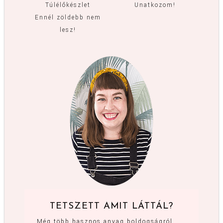
Túlélőkészlet
Unatkozom!
Ennél zöldebb nem
lesz!
TETSZETT AMIT LÁTTÁL?
Még több hasznos anyag boldogságról,