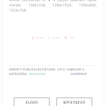
levelet februárban is! ♥ A zipben található fájlok
mérete: 1366×768, 1280×1024, 1280×800,
1024×768.
Share
Share
Pin
EREDETI PUBLIKÁLÁS DÁTUMA:
2013. FEBRUÁR 3.,
KATEGÓRIA:
ARCHÍVUM
VASÁRNAP
ELŐZŐ
KÖVETKEZŐ