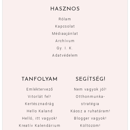
HASZNOS
Rólam
Kapcsolat
Médiaajánlat
Archívum
Gy. I. K.
Adatvédelem
TANFOLYAM
SEGÍTSÉG!
Emléktervező
Nem vagyok jól!
Vitorlát fel!
Otthonmunka-
Kertésznadrág
stratégia
Hello Kaland
Káosz a ruhatáram!
Helló, itt vagyok!
Blogger vagyok!
Kreatív Kalendárium
Költözöm!