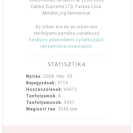
Cabbit Supreme LTD, Farkas Lívia.
Minden jog fenntartva!
Az urban:eve és az urban:eve
tanfolyami portálra vonatkozó
hatályos adatvédelmi nyilatkozatot
ide kattintva olvashatod
.
STATISZTIKA
Nyitás:
2008. febr. 03.
Bejegyzések:
3714
Hozzászólások:
69012
Tanfolyamok:
8
Tanfolyamozók:
5431
Megivott tea:
3548 liter