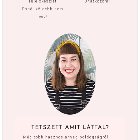
Túlélőkészlet
Unatkozom!
Ennél zöldebb nem
lesz!
TETSZETT AMIT LÁTTÁL?
Még több hasznos anyag boldogságról,