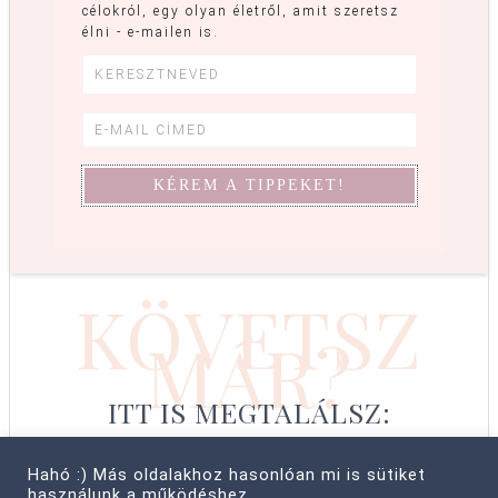
célokról, egy olyan életről, amit szeretsz
élni - e-mailen is.
KÖVETSZ
MÁR?
ITT IS MEGTALÁLSZ:
Hahó :) Más oldalakhoz hasonlóan mi is sütiket
használunk a működéshez.