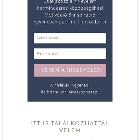
Csatlakozz a hírlevelem
harmincezres közösségéhez!
Motiváció & inspiráció
egyenesen az e-mail fiókodba! :)
A hírlevél ingyenes,
és bármikor leiratkozhatsz.
ITT IS TALÁLKOZHATTÁL
VELEM