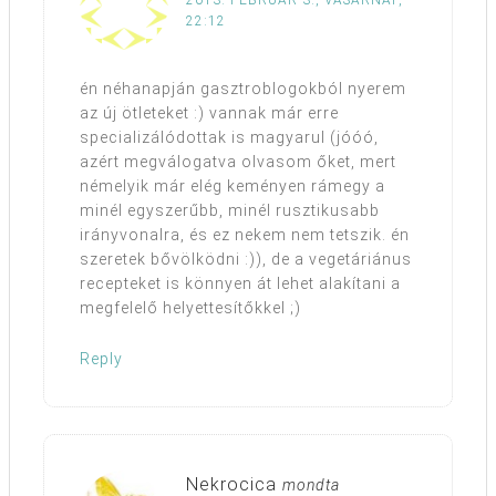
2013. FEBRUÁR 3., VASÁRNAP,
22:12
én néhanapján gasztroblogokból nyerem
az új ötleteket :) vannak már erre
specializálódottak is magyarul (jóóó,
azért megválogatva olvasom őket, mert
némelyik már elég keményen rámegy a
minél egyszerűbb, minél rusztikusabb
irányvonalra, és ez nekem nem tetszik. én
szeretek bővölködni :)), de a vegetáriánus
recepteket is könnyen át lehet alakítani a
megfelelő helyettesítőkkel ;)
Reply
Nekrocica
mondta