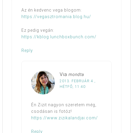
Az én kedvenc vega blogom:
https://vegasztromania.blog.hu/
Ez pedig vegán:
https://kblog.lunchboxbunch.com/
Reply
Via
mondta
2013. FEBRUÁR 4.,
HÉTFŐ, 11:40
Én Zizit nagyon szeretem még,
csodásan is fotóz!
https://www.zizikalandjai.com/
Reply