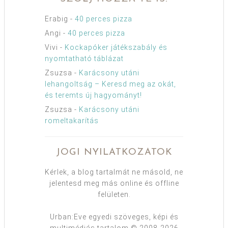
Erabig
-
40 perces pizza
Angi
-
40 perces pizza
Vivi
-
Kockapóker játékszabály és
nyomtatható táblázat
Zsuzsa
-
Karácsony utáni
lehangoltság – Keresd meg az okát,
és teremts új hagyományt!
Zsuzsa
-
Karácsony utáni
romeltakarítás
JOGI NYILATKOZATOK
Kérlek, a blog tartalmát ne másold, ne
jelentesd meg más online és offline
felületen.
Urban:Eve egyedi szöveges, képi és
multimédiás tartalom © 2008-2026