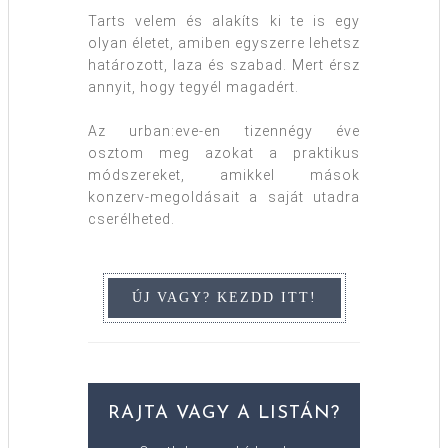
Tarts velem és alakíts ki te is egy
olyan életet, amiben egyszerre lehetsz
határozott, laza és szabad. Mert érsz
annyit, hogy tegyél magadért.
Az urban:eve-en tizennégy éve
osztom meg azokat a praktikus
módszereket, amikkel mások
konzerv-megoldásait a saját utadra
cserélheted.
RAJTA VAGY A LISTÁN?