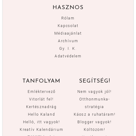
HASZNOS
Rólam
Kapcsolat
Médiaajánlat
Archívum
Gy. I. K.
Adatvédelem
TANFOLYAM
SEGÍTSÉG!
Emléktervező
Nem vagyok jól!
Vitorlát fel!
Otthonmunka-
Kertésznadrág
stratégia
Hello Kaland
Káosz a ruhatáram!
Helló, itt vagyok!
Blogger vagyok!
Kreatív Kalendárium
Költözöm!