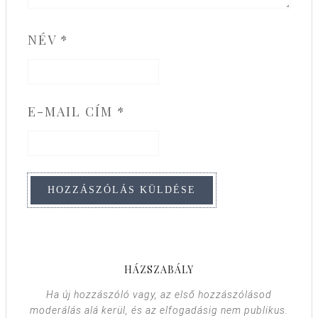
NÉV
*
E-MAIL CÍM
*
HÁZSZABÁLY
Ha új hozzászóló vagy, az első hozzászólásod
moderálás alá kerül, és az elfogadásig nem publikus.