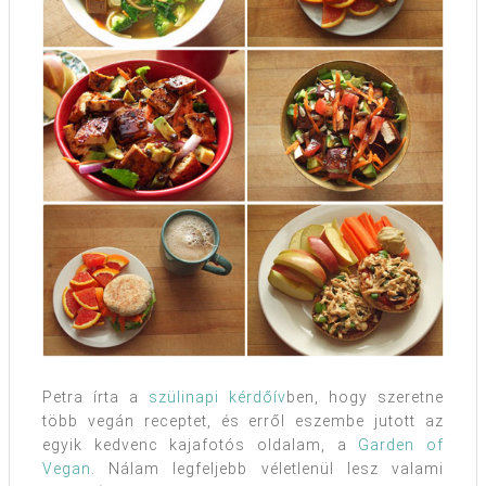
Petra írta a
szülinapi kérdőív
ben, hogy szeretne
több vegán receptet, és erről eszembe jutott az
egyik kedvenc kajafotós oldalam, a
Garden of
Vegan
. Nálam legfeljebb véletlenül lesz valami