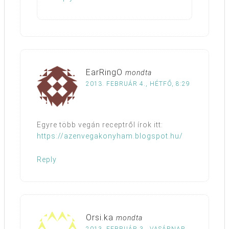
EarRingO
mondta
2013. FEBRUÁR 4., HÉTFŐ, 8:29
Egyre több vegán receptről írok itt:
https://azenvegakonyham.blogspot.hu/
Reply
Orsi.ka
mondta