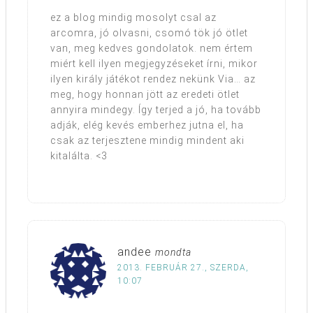
ez a blog mindig mosolyt csal az
arcomra, jó olvasni, csomó tök jó ötlet
van, meg kedves gondolatok. nem értem
miért kell ilyen megjegyzéseket írni, mikor
ilyen király játékot rendez nekünk Via… az
meg, hogy honnan jött az eredeti ötlet
annyira mindegy. Így terjed a jó, ha tovább
adják, elég kevés emberhez jutna el, ha
csak az terjesztene mindig mindent aki
kitalálta. <3
andee
mondta
2013. FEBRUÁR 27., SZERDA,
10:07