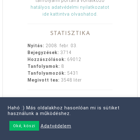
tanfolyami portálra vonatkozó
hatályos adatvédelmi nyilatkozatot
ide kattintva olvashatod
.
STATISZTIKA
Nyitás:
2008. febr. 03.
Bejegyzések:
3714
Hozzászólások:
69012
Tanfolyamok:
8
Tanfolyamozók:
5431
Megivott tea:
3548 liter
Hahó :) Más oldalakhoz hasonlóan mi is sütiket
HASZNOS
használunk a működéshez.
Rólam
Adatvédelem
Oké, köszi
Kapcsolat
Médiaajánlat