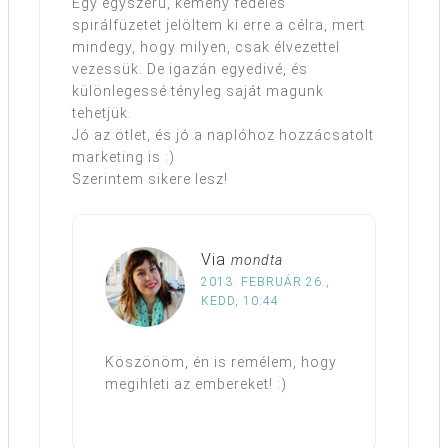
Egy egyszerű, kemény fedeles
spirálfüzetet jelöltem ki erre a célra, mert
mindegy, hogy milyen, csak élvezettel
vezessük. De igazán egyedivé, és
különlegessé tényleg saját magunk
tehetjük.
Jó az ötlet, és jó a naplóhoz hozzácsatolt
marketing is :)
Szerintem sikere lesz!
Via
mondta
2013. FEBRUÁR 26.,
KEDD, 10:44
Köszönöm, én is remélem, hogy
megihleti az embereket! :)