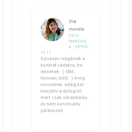
Via
mondta
2013.
MÁRCIUS
4., HÉTFŐ,
15:11
Szívesen reagálnék a
konkrét vádakra, ha
lennének. :) (Mit,
honnan, kitől…) Amíg
nincsenek, addig kár
beszélni a dologról,
mert csak sárdobálás,
és nem konstruktív
párbeszéd.