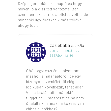
Szép elgondolás ez a napló és hogy
milyen jó a díszített változata. Bár
szerintem ez nem Te a ötleted volt. ….de
mindenki úgy ékeskedik más tollával
ahogy tud…
zaziebaba
mondta
2013. FEBRUÁR 27.,
SZERDA, 12:39
Ööö… egyrészt én is olvastam
máshol is hálanaplóról, de egy
bizonyos szemléletből elég
logikusan következik, tehát akár
Via is kitalálhatta másoktól
függetlenül, másrészt és ha nem
ő találta ki, annak mi köze is van
ehhez a játékhoz?