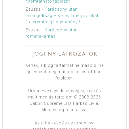
nyomtatható táblázat
Zsuzsa
-
Karácsony utáni
lehangoltság – Keresd meg az okát,
és teremts új hagyományt!
Zsuzsa
-
Karácsony utáni
romeltakarítás
JOGI NYILATKOZATOK
Kérlek, a blog tartalmát ne másold, ne
jelentesd meg más online és offline
felületen.
Urban:Eve egyedi szöveges, képi és
multimédiás tartalom © 2008-2026
Cabbit Supreme LTD, Farkas Lívia.
Minden jog fenntartva!
Az urban:eve és az urban:eve