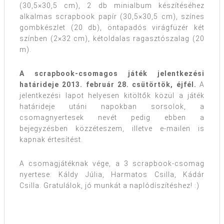
(30,5×30,5 cm), 2 db minialbum készítéséhez
alkalmas scrapbook papír (30,5×30,5 cm), színes
gombkészlet (20 db), öntapadós virágfüzér két
színben (2×32 cm), kétoldalas ragasztószalag (20
m).
A scrapbook-csomagos játék jelentkezési
határideje
2013. február 28. csütörtök, éjfél
.
A
jelentkezési lapot helyesen kitöltők közül a játék
határideje utáni napokban sorsolok, a
csomagnyertesek nevét pedig ebben a
bejegyzésben közzéteszem, illetve e-mailen is
kapnak értesítést.
A csomagjátéknak vége, a 3 scrapbook-csomag
nyertese: Káldy Júlia, Harmatos Csilla, Kádár
Csilla. Gratulálok, jó munkát a naplódíszítéshez! :)