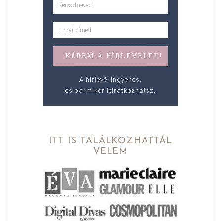
A hírlevél ingyenes,
és bármikor leiratkozhatsz.
ITT IS TALÁLKOZHATTÁL
VELEM