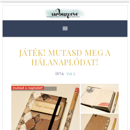
JÁTÉK! MUTASD MEG A
HÁLANAPLÓDAT!
ÍRTA:
VIA
|