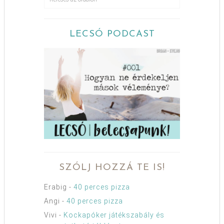
LECSÓ PODCAST
SZÓLJ HOZZÁ TE IS!
Erabig
-
40 perces pizza
Angi
-
40 perces pizza
Vivi
-
Kockapóker játékszabály és