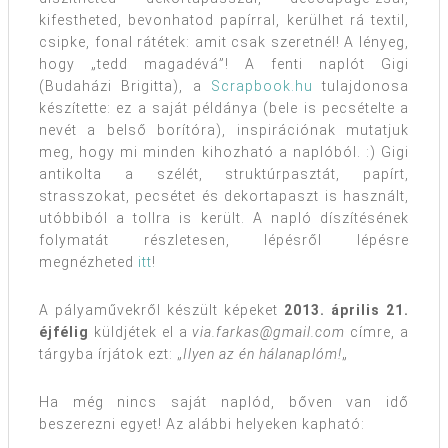
kifestheted, bevonhatod papírral, kerülhet rá textil,
csipke, fonal rátétek: amit csak szeretnél! A lényeg,
hogy „tedd magadévá”! A fenti naplót Gigi
(Budaházi Brigitta), a
Scrapbook.hu
tulajdonosa
készítette: ez a saját példánya (bele is pecsételte a
nevét a belső borítóra), inspirációnak mutatjuk
meg, hogy mi minden kihozható a naplóból. :) Gigi
antikolta a szélét, struktúrpasztát, papírt,
strasszokat, pecsétet és dekortapaszt is használt,
utóbbiból a tollra is került. A napló díszítésének
folymatát részletesen, lépésről lépésre
megnézheted
itt
!
A pályaművekről készült képeket
2013. április 21.
éjfélig
küldjétek el a
via.farkas@gmail.com
címre, a
tárgyba írjátok ezt: „
Ilyen az én hálanaplóm!
„
Ha még nincs saját naplód, bőven van idő
beszerezni egyet! Az alábbi helyeken kapható: