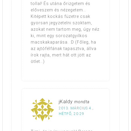
tollal! És utána őrizgetem és
előveszem és nézegetem…
Kitépett kockás füzetre csak
gyorsan jegyzetelni szoktam,
azokat nem tartom meg, úgy néz
ki, mint egy sorozatgyilkos
macskakaparása. :D (Főleg, ha
az ajtófélfának tapasztva, állva
írok rajta, mert hát ott jött az
ötlet…)
jKaldy
mondta
2013. MÁRCIUS 4.,
HÉTFŐ, 20:29