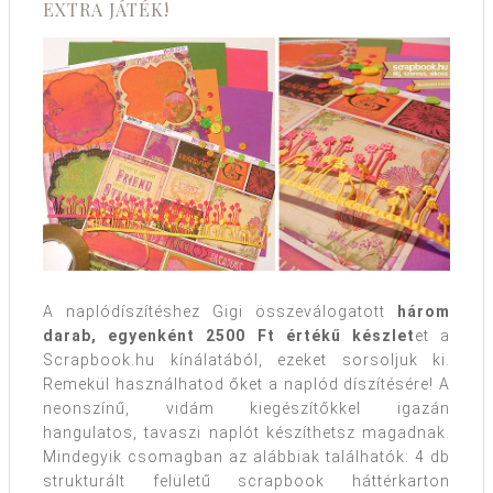
EXTRA JÁTÉK!
A naplódíszítéshez Gigi összeválogatott
három
darab, egyenként 2500 Ft értékű készlet
et a
Scrapbook.hu kínálatából, ezeket sorsoljuk ki.
Remekül használhatod őket a naplód díszítésére! A
neonszínű, vidám kiegészítőkkel igazán
hangulatos, tavaszi naplót készíthetsz magadnak.
Mindegyik csomagban az alábbiak találhatók: 4 db
strukturált felületű scrapbook háttérkarton