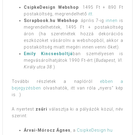
CsipkeDesign Webshop
: 1495 Ft + 890 Ft
postaköltség, megrendelhető
itt
.
Scrapbook.hu Webshop
: április 7-ig
innen
is
megrendelhetitek, 1495 Ft + postaköltség
áron (ha szeretnétek hozzá dekorációs
eszközöket vásárolni a webshopból, akkor a
postaköltség miatt megéri innen venni őket).
Emily Kincsesboltjá
ban személyesen is
megvásárolhatjátok 1990 Ft-ért (
Budapest, VI.
Király utca 38.
)
További részletek a naplóról
ebben a
bejegyzésben
olvashatók, itt van róla „nyers” kép
is. :)
A nyertest
zsűri
választja ki a pályázók közül, név
szerint:
Árvai-Mórocz Ágnes
, a
CsipkeDesign.hu