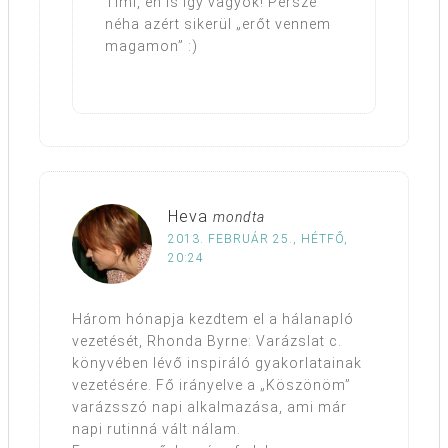
Timi, én is így vagyok! Persze
néha azért sikerül „erőt vennem
magamon” :)
Heva
mondta
2013. FEBRUÁR 25., HÉTFŐ,
20:24
Három hónapja kezdtem el a hálanapló
vezetését, Rhonda Byrne: Varázslat c.
könyvében lévő inspiráló gyakorlatainak
vezetésére. Fő irányelve a „Köszönöm”
varázsszó napi alkalmazása, ami már
napi rutinná vált nálam.