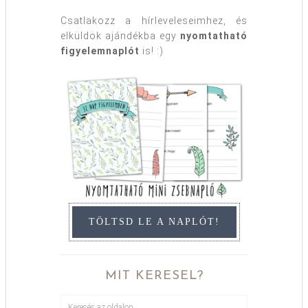
Csatlakozz a hírleveleseimhez, és
elküldök ajándékba egy
nyomtatható
figyelemnaplót
is! :)
TÖLTSD LE A NAPLÓT!
MIT KERESEL?