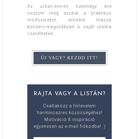
Az urban:eve-en tizennégy éve
osztom meg azokat a praktikus
módszereket, amikkel mások
konzerv-megoldásait a saját utadra
cserélheted.
RAJTA VAGY A LISTÁN?
Csatlakozz a hírlevelem
harmincezres közösségéhez!
Motiváció & inspiráció
egyenesen az e-mail fiókodba! :)