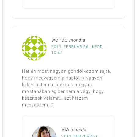
weirdo
mondta
2013. FEBRUÁR 26., KEDD,
10:37
Hát én most nagyon gondolkozom rajta,
hogy megvegyem a naplót :) Nagyon
lelkes lettem a játékra, amúgy is
mostanában ég bennem a vágy, hogy
készítsek valamit… azt hiszem
megveszem :D
Via
mondta
2013. FEBRUÁR 26.,