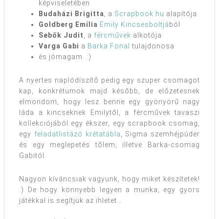
képviseletében
Budaházi Brigitta
, a
Scrapbook.hu
alapítója
Goldberg Emília
Emily Kincsesboltjá
ból
Sebők Judit
, a
fércművek
alkotója
Varga Gabi
a
Barka Fonal
tulajdonosa
és jómagam. :)
A nyertes naplódíszítő pedig egy szuper csomagot
kap, konkrétumok majd később, de előzetesnek
elmondom, hogy lesz benne egy gyönyörű nagy
láda a kincseknek Emilytől, a fércművek tavaszi
kollekciójából egy ékszer, egy scrapbook csomag,
egy
feladatlistázó krétatábla
, Sigma szemhéjpúder
és egy meglepetés tőlem, illetve Barka-csomag
Gabitól.
Nagyon kíváncsiak vagyunk, hogy miket készítetek!
:) De hogy könnyebb legyen a munka, egy gyors
játékkal is segítjük az ihletet…