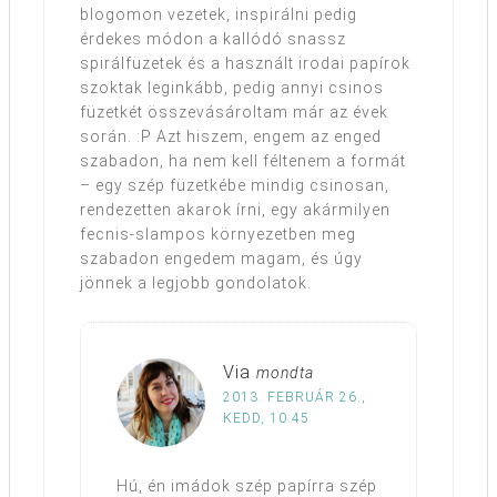
blogomon vezetek, inspirálni pedig
érdekes módon a kallódó snassz
spirálfüzetek és a használt irodai papírok
szoktak leginkább, pedig annyi csinos
füzetkét összevásároltam már az évek
során. :P Azt hiszem, engem az enged
szabadon, ha nem kell féltenem a formát
– egy szép füzetkébe mindig csinosan,
rendezetten akarok írni, egy akármilyen
fecnis-slampos környezetben meg
szabadon engedem magam, és úgy
jönnek a legjobb gondolatok.
Via
mondta
2013. FEBRUÁR 26.,
KEDD, 10:45
Hú, én imádok szép papírra szép