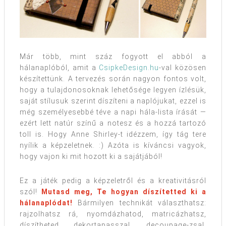
Már több, mint száz fogyott el abból a
hálanaplóból, amit a
CsipkeDesign.hu
-val közösen
készítettünk. A tervezés során nagyon fontos volt,
hogy a tulajdonosoknak lehetősége legyen ízlésük,
saját stílusuk szerint díszíteni a naplójukat, ezzel is
még személyesebbé téve a napi hála-lista írását —
ezért lett natúr színű a notesz és a hozzá tartozó
toll is. Hogy Anne Shirley-t idézzem, így tág tere
nyílik a képzeletnek. :) Azóta is kíváncsi vagyok,
hogy vajon ki mit hozott ki a sajátjából!
Ez a játék pedig a képzeletről és a kreativitásról
szól!
Mutasd meg, Te hogyan díszítetted ki a
hálanaplódat!
Bármilyen technikát választhatsz:
rajzolhatsz rá, nyomdázhatod, matricázhatsz,
díszítheted dekortapasszal, decoupage-zsal,