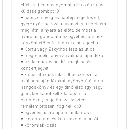
elfelejtettem megnyomni a Hozzászólás
küldése gombot :D
♥ napszemüveg és naptej megérkezett,
gyere nyár! persze a tavaszt is szeretném
még látni a nyaralás előtt, de most a
nyaralás gondolata az egyetlen, aminek
köszönhetően fel tudok kelni reggel :)
♥ Korfu vagy Zakythos lesz az uticél
♥ megrendelni anya anyáknapi ajándékát
♥ szüleimnek venni két meglepetés
koncertjegyet
♥ kisbarátoknak sikerült beszerezni a
szülinapi ajándékukat, gyönyörű állatos
hangoskönyv és egy dínólelet: egy nagy
gipszkockából kell kikalapálni a
csontokat, majd összeilleszteni…
remélem tetszeni fog nekik :D
♥ egyenes haj (alapban hullámos)
♥ elmosogatni és kisuvickolni a sütőt
♥ körömlakkozás