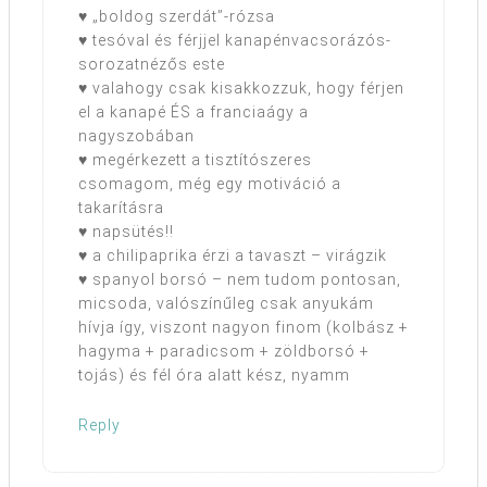
♥ „boldog szerdát”-rózsa
♥ tesóval és férjjel kanapénvacsorázós-
sorozatnézős este
♥ valahogy csak kisakkozzuk, hogy férjen
el a kanapé ÉS a franciaágy a
nagyszobában
♥ megérkezett a tisztítószeres
csomagom, még egy motiváció a
takarításra
♥ napsütés!!
♥ a chilipaprika érzi a tavaszt – virágzik
♥ spanyol borsó – nem tudom pontosan,
micsoda, valószínűleg csak anyukám
hívja így, viszont nagyon finom (kolbász +
hagyma + paradicsom + zöldborsó +
tojás) és fél óra alatt kész, nyamm
Reply