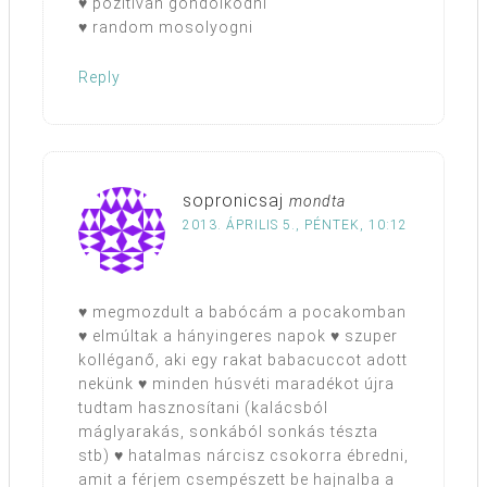
♥ pozitívan gondolkodni
♥ random mosolyogni
Reply
sopronicsaj
mondta
2013. ÁPRILIS 5., PÉNTEK, 10:12
♥ megmozdult a babócám a pocakomban
♥ elmúltak a hányingeres napok ♥ szuper
kolléganő, aki egy rakat babacuccot adott
nekünk ♥ minden húsvéti maradékot újra
tudtam hasznosítani (kalácsból
máglyarakás, sonkából sonkás tészta
stb) ♥ hatalmas nárcisz csokorra ébredni,
amit a férjem csempészett be hajnalba a