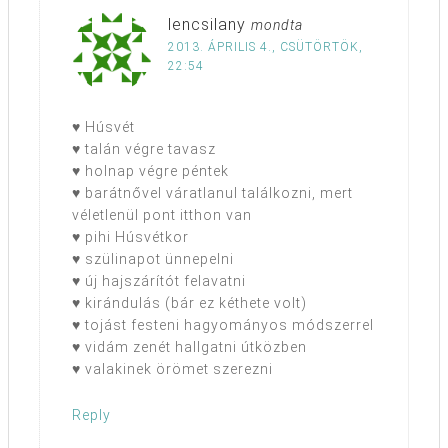
lencsilany
mondta
2013. ÁPRILIS 4., CSÜTÖRTÖK,
22:54
♥ Húsvét
♥ talán végre tavasz
♥ holnap végre péntek
♥ barátnővel váratlanul találkozni, mert
véletlenül pont itthon van
♥ pihi Húsvétkor
♥ szülinapot ünnepelni
♥ új hajszárítót felavatni
♥ kirándulás (bár ez kéthete volt)
♥ tojást festeni hagyományos módszerrel
♥ vidám zenét hallgatni útközben
♥ valakinek örömet szerezni
Reply