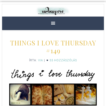
THINGS I LOVE THURSDAY
#149
ÍRTA:
VIA
|
33 HOZZÁSZÓLÁS