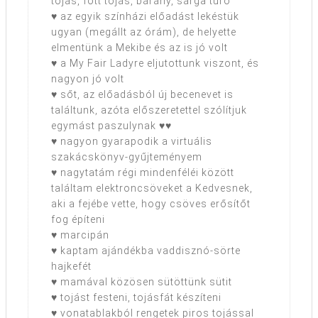
tojás, főtt tojás, bárány, sárga túró
♥ az egyik színházi előadást lekéstük
ugyan (megállt az órám), de helyette
elmentünk a Mekibe és az is jó volt
♥ a My Fair Ladyre eljutottunk viszont, és
nagyon jó volt
♥ sőt, az előadásból új becenevet is
találtunk, azóta előszeretettel szólítjuk
egymást paszulynak ♥♥
♥ nagyon gyarapodik a virtuális
szakácskönyv-gyűjteményem
♥ nagytatám régi mindenféléi között
találtam elektroncsöveket a Kedvesnek,
aki a fejébe vette, hogy csöves erősítőt
fog építeni
♥ marcipán
♥ kaptam ajándékba vaddisznó-sörte
hajkefét
♥ mamával közösen sütöttünk sütit
♥ tojást festeni, tojásfát készíteni
♥ vonatablakból rengetek piros tojással