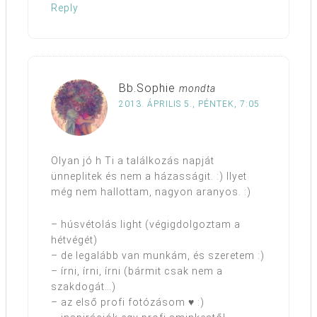
Reply
Bb.Sophie
mondta
2013. ÁPRILIS 5., PÉNTEK, 7:05
Olyan jó h Ti a találkozás napját
ünneplitek és nem a házasságit. :) Ilyet
még nem hallottam, nagyon aranyos. :)
– húsvétolás light (végigdolgoztam a
hétvégét)
– de legalább van munkám, és szeretem :)
– írni, írni, írni (bármit csak nem a
szakdogát…)
– az első profi fotózásom ♥ :)