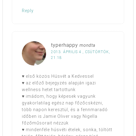
Reply
typerhappy
mondta
2013. ÁPRILIS 4., CSÜTÖRTÖK,
21:18
♥ első közös Húsvét a Kedvessel
♥ az előző bejegyzés alapján igazi
wellness hetet tartottunk
♥ imádom, hogy képesek vagyunk
gyakorlatilag egész nap főzőcskézni,
több napon keresztül, és a fennmaradó
időben is Jamie Oliver vagy Nigella
főzőműsorait nézzük
♥ mindenféle húsvéti ételek, sonka, töltött