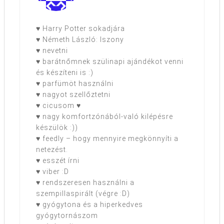
♥ Harry Potter sokadjára
♥ Németh László: Iszony
♥ nevetni
♥ barátnőmnek szülinapi ajándékot venni
és készíteni is :)
♥ parfümöt használni
♥ nagyot szellőztetni
♥ cicusom ♥
♥ nagy komfortzónából-való kilépésre
készülök :))
♥ feedly – hogy mennyire megkönnyíti a
netezést.
♥ esszét írni
♥ viber :D
♥ rendszeresen használni a
szempillaspirált (végre :D)
♥ gyógytona és a hiperkedves
gyógytornászom