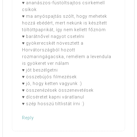
♥ ananászos-füstöltsajtos csirkemell
csíkok
♥ ma anyóspajtás szólt, hogy mehetek
hozzá ebédért, mert nekünk is készített
töltöttpaprikát, így nem kellett főznöm
♥ barátnővel nagyot csetelni
♥ gyökerecskét növesztett a
Horvátországból hozott
rozmaringágacska, remélem a levendula
is gyökeret ver nálam
♥ jót beszélgetni
♥ összebújós filmezések
♥ jó, hogy ketten vagyunk :)
♥ összenézések összenevetések
♥ dícséretet kapni váratlanul
♥ szép hosszú tiltlistát írni :)
Reply