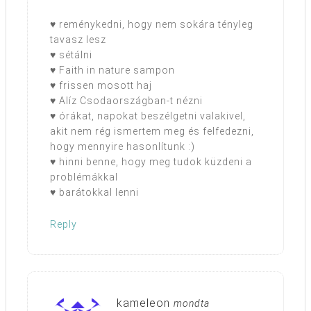
♥ reménykedni, hogy nem sokára tényleg
tavasz lesz
♥ sétálni
♥ Faith in nature sampon
♥ frissen mosott haj
♥ Alíz Csodaországban-t nézni
♥ órákat, napokat beszélgetni valakivel,
akit nem rég ismertem meg és felfedezni,
hogy mennyire hasonlítunk :)
♥ hinni benne, hogy meg tudok küzdeni a
problémákkal
♥ barátokkal lenni
Reply
kameleon
mondta