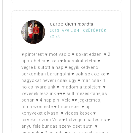
carpe diem
mondta
2013. ÁPRILIS 4., CSÜTÖRTÖK,
22:23
♥ pinterest ♥ motivacio ♥ sokat edzeni ♥ 2
uj orchidea ♥ ikea ♥ kacsakat etetni ♥
vegre kisutott a nap ♥ egyik kedvenc
parkomban barangolni ♥ sok-sok ozike ♥
nagyokat neveni csak ugy ♥ mar csak 1
ho es nyaralunk ♥ imadom a tabletem ♥
7evesek leszunk ♥♥♥ sult mezes-fahejas
banan ♥ 4 nap pihi Vele ♥♥ jegkremes,
filmnezos este ♥ fincsi eper ♥ uj
konyveket olvasni ♥ vicces kepek ♥
terveket szoni Vele ♥ hetvegen hajfestes ♥
anyu fele bundas szenvicset sutni ♥
gyertyak ♥ 2 het pihi ♥ ujult erovel varni a