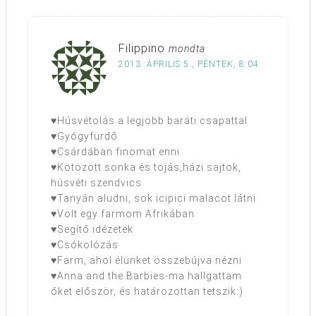
Filippino
mondta
2013. ÁPRILIS 5., PÉNTEK, 8:04
♥Húsvétolás a legjobb baráti csapattal
♥Gyógyfürdő
♥Csárdában finomat enni
♥Kötözött sonka és tojás,házi sajtok,
húsvéti szendvics
♥Tanyán aludni, sok icipici malacot látni
♥Volt egy farmom Afrikában
♥Segítő idézetek
♥Csókolózás
♥Farm, ahol élünket összebújva nézni
♥Anna and the Barbies-ma hallgattam
őket először, és határozottan tetszik:)