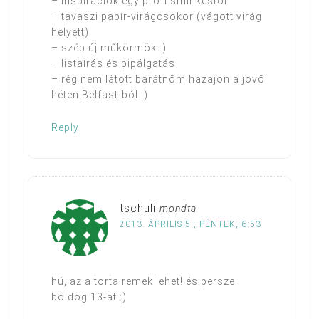
– inspirációk egy profi sminkestől
– tavaszi papír-virágcsokor (vágott virág
helyett)
– szép új műkörmök :)
– listaírás és pipálgatás
– rég nem látott barátnőm hazajön a jövő
héten Belfast-ból :)
Reply
tschuli
mondta
2013. ÁPRILIS 5., PÉNTEK, 6:53
hú, az a torta remek lehet! és persze
boldog 13-at :)