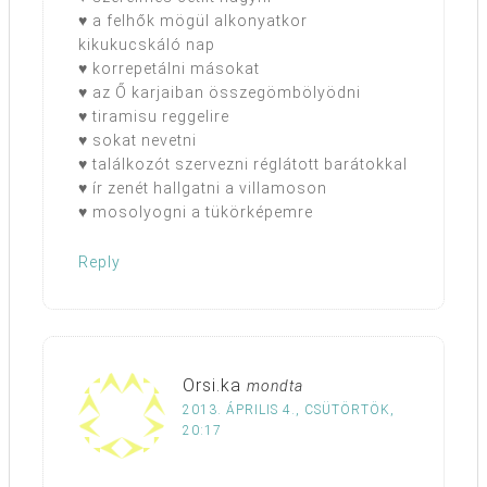
♥ a felhők mögül alkonyatkor
kikukucskáló nap
♥ korrepetálni másokat
♥ az Ő karjaiban összegömbölyödni
♥ tiramisu reggelire
♥ sokat nevetni
♥ találkozót szervezni réglátott barátokkal
♥ ír zenét hallgatni a villamoson
♥ mosolyogni a tükörképemre
Reply
Orsi.ka
mondta
2013. ÁPRILIS 4., CSÜTÖRTÖK,
20:17