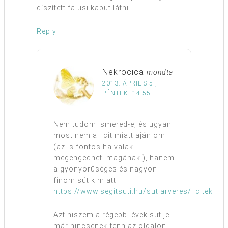
díszített falusi kaput látni
Reply
Nekrocica
mondta
2013. ÁPRILIS 5.,
PÉNTEK, 14:55
Nem tudom ismered-e, és ugyan
most nem a licit miatt ajánlom
(az is fontos ha valaki
megengedheti magának!), hanem
a gyönyörűséges és nagyon
finom sütik miatt.
https://www.segitsuti.hu/sutiarveres/licitek
Azt hiszem a régebbi évek sütijei
már nincsenek fenn az oldalon,