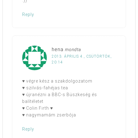
:))
Reply
hena
mondta
2013. ÁPRILIS 4., CSÜTÖRTÖK,
20:14
♥ végre kész a szakdolgozatom
♥ szilvás-fahéjas tea
♥ újranézni a BBC-s Büszkeség és
balítéletet
♥ Colin Firth ♥
♥ nagymamám zserbója
Reply