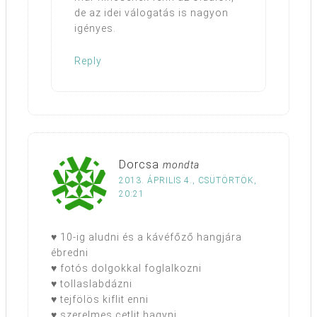
de az idei válogatás is nagyon
igényes.
Reply
Dorcsa
mondta
2013. ÁPRILIS 4., CSÜTÖRTÖK,
20:21
♥ 10-ig aludni és a kávéfőző hangjára
ébredni
♥ fotós dolgokkal foglalkozni
♥ tollaslabdázni
♥ tejfölös kiflit enni
♥ szerelmes cetlit hagyni