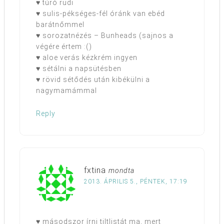
♥ túró rudi
♥ sulis-pékséges-fél óránk van ebéd
barátnőmmel
♥ sorozatnézés – Bunheads (sajnos a
végére értem :()
♥ aloe verás kézkrém ingyen
♥ sétálni a napsütésben
♥ rövid sétődés után kibékülni a
nagymamámmal
Reply
fxtina
mondta
2013. ÁPRILIS 5., PÉNTEK, 17:19
♥ másodszor írni tiltlistát ma, mert