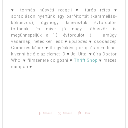
♥ tormás húsvéti reggeli ♥ túrós rétes ♥
sorsoláson nyertünk egy parfétortát (karamellás-
kókuszos), úgyhogy kineveztük évfordulós
tortának, és mivel jó nagy, többször is
megünnepeljük a 13. évfordulót :) — amúgy
vasárnap, hetedikén lesz ♥
Episodes
♥ csodaszép
Gomezes képek ♥ ő egyébként pörög és nem lehet
kivenni belőle az elemet :D ♥ Jai Uttal ♥ újra Doctor
Who! ♥ filmzenére dolgozni ♥
Thrift Shop
♥ mézes
sampon ♥
Share
Share
Pin