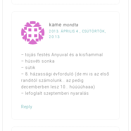
kame
mondta
2013. ÁPRILIS 4., CSÜTÖRTÖK,
20:13
– tojás festés Anyuval és a kisfiammal
– húsvéti sonka
– sütik
– 8. házassági évforduló (de mi is az első
randitól számolunk… az pedig
decemberben lesz 10… húúúúhaaa)
– lefoglalt szeptemberi nyaralás
Reply