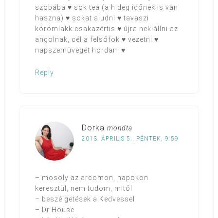
szobába ♥ sok tea (a hideg időnek is van
haszna) ♥ sokat aludni ♥ tavaszi
körömlakk csakazértis ♥ újra nekiállni az
angolnak, cél a felsőfok ♥ vezetni ♥
napszemüveget hordani ♥
Reply
Dorka
mondta
2013. ÁPRILIS 5., PÉNTEK, 9:59
– mosoly az arcomon, napokon
keresztül, nem tudom, mitől
– beszélgetések a Kedvessel
– Dr House