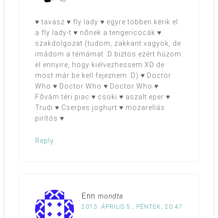
♥ tavasz ♥ fly lady ♥ egyre többen kérik el
a fly lady-t ♥ nőnek a tengericocák ♥
szakdolgozat (tudom, zakkant vagyok, de
imádom a témámat :D biztos ezért húzom
el ennyire, hogy kiélvezhessem XD de
most már be kell fejeznem :D) ♥ Doctor
Who ♥ Doctor Who ♥ Doctor Who ♥
Fővám téri piac ♥ csoki ♥ aszalt eper ♥
Trudi ♥ Cserpes joghurt ♥ mozarellás
pirítós ♥
Reply
Enn
mondta
2013. ÁPRILIS 5., PÉNTEK, 20:47