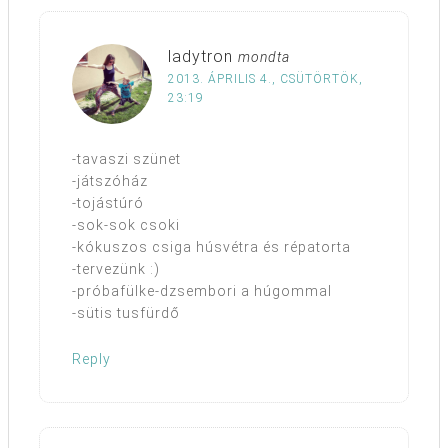
ladytron
mondta
2013. ÁPRILIS 4., CSÜTÖRTÖK,
23:19
-tavaszi szünet
-játszóház
-tojástúró
-sok-sok csoki
-kókuszos csiga húsvétra és répatorta
-tervezünk :)
-próbafülke-dzsembori a húgommal
-sütis tusfürdő
Reply