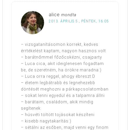
alice
mondta
2013. ÁPRILIS 5., PÉNTEK, 16:05
– vizsgatanításomon korrekt, kedves
érrtékelést kaptam, nagyon hasznos volt
– barátnőmmel főzőcskézni, csajparty
– Luca cica, akit ideiglenesen fogadtam
be, de szeretném, ha örökre maradna:)
– Luca orra reggel, ahogy ébreszt:D
– életem legbátrabb és legnehezebb
döntését meghozni a párkapcsolatomban
– sokat lenni egyedül és a talpamra állni
– barátaim, családom, akik mindig
segítenek
– húsvéti töltött tojásokat készíteni
– kisebb nagytakarítás:)
– sétálni az esőben, majd venni egy finom