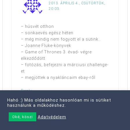
2013. ÁPRILIS 4., CSÜTÖRTÖK,
20:03
– húsvét otthon
– sonkaevés egész héten
– még mindig nem fogyott el a sütink…
– Joanne Fluke-könyvek
– Game of Thrones 3. évad- végre
elkezdődött
– fotózás, befejezni a márciusi challenge-
et
– megjöttek a nyakláncaim ebay-ről
Reply
Hahó :) Más oldalakhoz hasonlóan mi is sütiket
használunk a működéshez.
Adatvédelem
Oké, köszi
tejescsillag
mondta