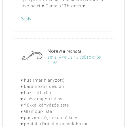
jovo hetet ♥ Game of Thrones ♥
Reply
Norewa
mondta
2013. ÁPRILIS 4., CSÜTÖRTÖK,
21:58
♥ hús (már hiányzott)
♥ barátnőzős délután
♥ házi raffaello
♥ egész napos bújás
♥ fiúkkal kártyázós este
♥ Glamour-lista
♥ pusziosztó, bökdöső kutyi
♥ post-it a Drágám kajásdobozán