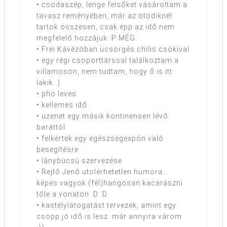
• csodaszép, lenge felsőket vásároltam a
tavasz reményében, már az ötödiknél
tartok összesen, csak épp az idő nem
megfelelő hozzájuk :P MÉG.
• Frei Kávézóban ücsörgés chilis csokival
• egy régi csoporttárssal találkoztam a
villamoson, nem tudtam, hogy ő is itt
lakik :)
• pho leves
• kellemes idő
• üzenet egy másik kontinensen lévő
baráttól
• felkértek egy egészségexpón való
besegítésre
• lánybúcsú szervezése
• Rejtő Jenő utolérhetetlen humora…
képes vagyok (fél)hangosan kacarászni
tőle a vonaton :D :D
• kastélylátogatást tervezek, amint egy
csöpp jó idő is lesz. már annyira várom