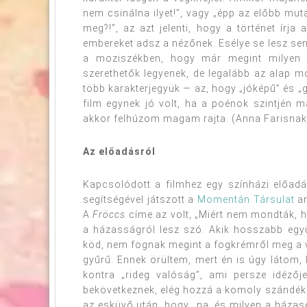
nem csinálna ilyet!”, vagy „épp az előbb mut
meg?!”, az azt jelenti, hogy a történet írja
embereket adsz a nézőnek. Esélye se lesz sen
a moziszékben, hogy már megint milyen 
szerethetők legyenek, de legalább az alap mo
több karakterjegyük — az, hogy „jóképű” és „
film egynek jó volt, ha a poénok szintjén 
akkor felhúzom magam rajta. (Anna Farisnak 
Az előadásról
Kapcsolódott a filmhez egy színházi előad
segítségével játszott a
Momentán Társulat
ar
A
Fröccs
címe az volt, „Miért nem mondták, h
a házasságról lesz szó. Akik hosszabb együ
köd, nem fognak megint a fogkrémről meg a vé
gyűrű. Ennek örültem, mert én is úgy látom,
kontra „rideg valóság”, ami persze idézőj
bekövetkeznek, elég hozzá a komoly szándék.
az esküvő után, hogy „na, és milyen a házasé