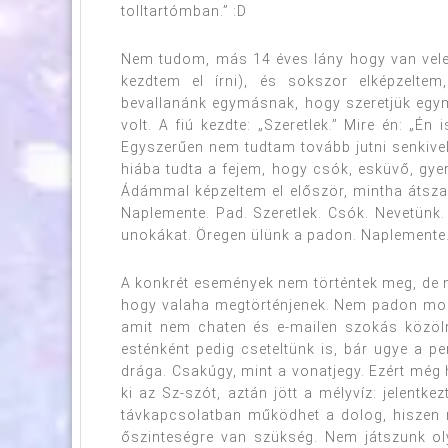
tolltartómban.” :D
Nem tudom, más 14 éves lány hogy van vele, d
kezdtem el írni), és sokszor elképzelte
bevallanánk egymásnak, hogy szeretjük egym
volt. A fiú kezdte: „Szeretlek.” Mire én: „Én
Egyszerűen nem tudtam tovább jutni senkivel,
hiába tudta a fejem, hogy csók, esküvő, gye
Ádámmal képzeltem el először, mintha átszak
Naplemente. Pad. Szeretlek. Csók. Nevetünk.
unokákat. Öregen ülünk a padon. Naplement
A konkrét események nem történtek meg, de m
hogy valaha megtörténjenek. Nem padon mond
amit nem chaten és e-mailen szokás közöln
esténként pedig cseteltünk is, bár ugye a p
drága. Csakúgy, mint a vonatjegy. Ezért még
ki az Sz-szót, aztán jött a mélyvíz: jelentk
távkapcsolatban működhet a dolog, hiszen n
őszinteségre van szükség. Nem játszunk oly