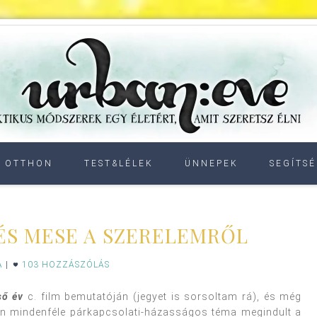
OTTHON
TEST&LÉLEK
ÜNNEPEK
SEGÍTSÉ
ÉS MESE A SZERELEMRŐL
A
|
103 HOZZÁSZÓLÁS
ső év
c. film bemutatóján (jegyet is sorsoltam rá), és még
an mindenféle párkapcsolati-házasságos téma megindult a