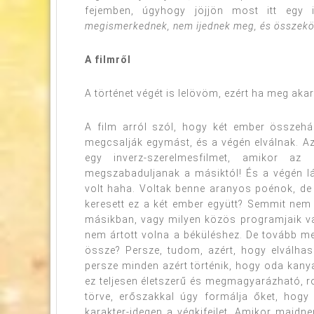
fejemben, úgyhogy jöjjön most itt egy 
megismerkednek, nem ijednek meg, és összeköt
A filmről
A történet végét is lelövöm, ezért ha meg aka
A film arról szól, hogy két ember összehá
megcsalják egymást, és a végén elválnak. Az
egy inverz-szerelmesfilmet, amikor a
megszabaduljanak a másiktól! És a végén lá
volt haha. Voltak benne aranyos poénok, de
keresett ez a két ember együtt? Semmit nem
másikban, vagy milyen közös programjaik va
nem ártott volna a béküléshez. De tovább m
össze? Persze, tudom, azért, hogy elválhas
persze minden azért történik, hogy oda kany
ez teljesen életszerű és megmagyarázható, r
törve, erőszakkal úgy formálja őket, hogy
karakter-idegen a végkifejlet. Amikor majd