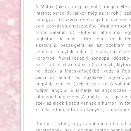
A Matáv (akkor még az volt!) megemelte 
internet percdíját (akkor még az is volt!), ezé
a magyar IRC szerverek, és egy finn szerverrő
be a szokásos chatszobába (#sailormoon.h
mond valamit :D). Előtte is láttuk már e
taglistán, de mivel akkor csak mi ketten
elkezdtünk beszélgetni, és azt szoktam 
azóta se hagytuk abba. :) Iszonyúan élvez
korombéli fiúval (csak 9 hónappal idősebb 
azért járt feljebb) tudok a Csengetett, Mylord
ha idézek a Macskafogókból vagy a Rapü
veszi az adást, és egyébként ugyanolya
angolul, mint én. (Nekem ez a kettő valamiér
tudjon angolul & ismerje az angolszász ku
játsszon hangszeren. A „mit keresel egy pasi
ezek az elsők között vannak a humor, nyitot
krimiket írtam, ő forgatókönyvet, rendezőnek 
Rögtön éreztem, hogy ez valami marha jó lesz,
barátságnak indult, de már rögtön benne volt