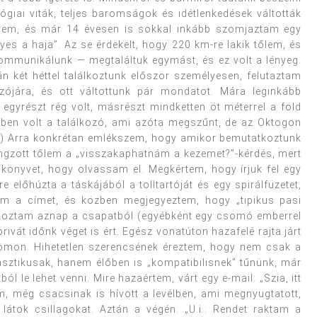
ógiai viták, teljes baromságok és idétlenkedések váltották
nerem, és már 14 évesen is sokkal inkább szomjaztam egy
lyes a haja”. Az se érdekelt, hogy 220 km-re lakik tőlem, és
kommunikálunk — megtaláltuk egymást, és ez volt a lényeg.
n két héttel találkoztunk először személyesen, felutaztam
ójára, és ott váltottunk pár mondatot. Mára leginkább
egyrészt rég volt, másrészt mindketten öt méterrel a föld
sben volt a találkozó, ami azóta megszűnt, de az Oktogon
:) Arra konkrétan emlékszem, hogy amikor bemutatkoztunk
ngzott tőlem a „visszakaphatnám a kezemet?”-kérdés, mert
 könyvet, hogy olvassam el. Megkértem, hogy írjuk fel egy
e előhúzta a táskájából a tolltartóját és egy spirálfüzetet,
írtam a címet, és közben megjegyeztem, hogy „tipikus pasi
alálkoztam aznap a csapatból (egyébként egy csomó emberrel
rivát időnk véget is ért. Egész vonatúton hazafelé rajta járt
rcomon. Hihetetlen szerencsének éreztem, hogy nem csak a
tasztikusak, hanem élőben is „kompatibilisnek” tűnünk, már
le lehet venni. Mire hazaértem, várt egy e-mail: „Szia, itt
em, még csacsinak is hívott a levélben, ami megnyugtatott,
látok csillagokat. Aztán a végén: „U.i.: Rendet raktam a