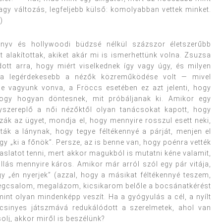
agy változás, legfeljebb külső: komolyabban vettek minket.
)
önyv és hollywoodi büdzsé nélkül százszor életszerűbb
t alakítottak, akiket akár mi is ismerhettünk volna. Zsuzsa
dott arra, hogy miért viselkednek így vagy úgy, és milyen
 a legérdekesebb a nézők közreműködése volt — mivel
 be vagyunk vonva, a Fröccs esetében ez azt jelenti, hogy
hogy hogyan döntesnek, mit próbáljanak ki. Amikor egy
ányszereplő a női nézőktől olyan tanácsokat kapott, hogy
zák az ügyet, mondja el, hogy mennyire rosszul esett neki,
lták a lánynak, hogy tegye féltékennyé a párját, menjen el
gy „ki a főnök”. Persze, az is benne van, hogy poénra vették
slatot tenni, mert akkor magukból is mutatni kéne valamit,
llás mennyire káros. Amikor már arról szól egy pár vitája,
gy „én nyerjek” (azzal, hogy a másikat féltékennyé teszem,
 megcsalom, megalázom, kicsikarom belőle a bocsánatkérést
int olyan mindenképp veszít. Ha a gyógyulás a cél, a nyílt
csinyes játszmává redukálódott a szerelmetek, ahol van
olj, akkor miről is beszélünk?