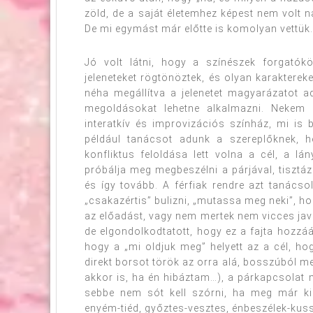
zöld, de a saját életemhez képest nem volt n
De mi egymást már előtte is komolyan vettük.
Jó volt látni, hogy a színészek forgatók
jeleneteket rögtönöztek, és olyan karaktereke
néha megállítva a jelenetet magyarázatot a
megoldásokat lehetne alkalmazni. Nekem
interatkív és improvizációs színház, mi is
például tanácsot adunk a szereplőknek, 
konfliktus feloldása lett volna a cél, a l
próbálja meg megbeszélni a párjával, tisztáz
és így tovább. A férfiak rendre azt tanácso
„csakazértis” bulizni, „mutassa meg neki”, ho
az előadást, vagy nem mertek nem vicces java
de elgondolkodtatott, hogy ez a fajta hozzáá
hogy a „mi oldjuk meg” helyett az a cél, ho
direkt borsot török az orra alá, bosszúból
akkor is, ha én hibáztam…), a párkapcsolat m
sebbe nem sót kell szórni, ha meg már ki
enyém-tiéd, győztes-vesztes, énbeszélek-kuss