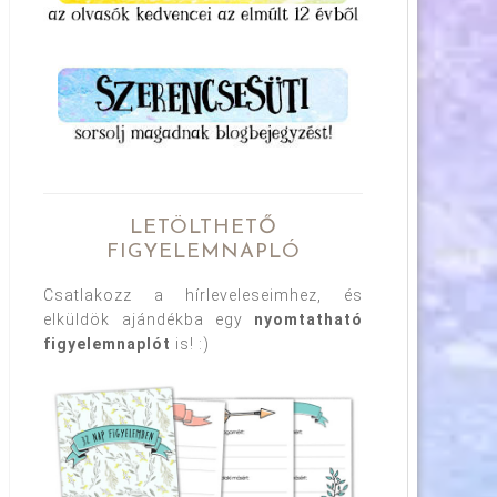
LETÖLTHETŐ
FIGYELEMNAPLÓ
Csatlakozz a hírleveleseimhez, és
elküldök ajándékba egy
nyomtatható
figyelemnaplót
is! :)