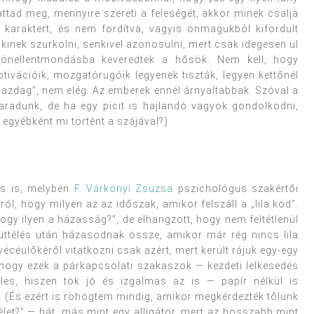
attad meg, mennyire szereti a feleségét, akkor minek csalja
 a karaktert, és nem fordítva, vagyis önmagukból kifordult
kinek szurkolni, senkivel azonosulni, mert csak idegesen ül
önellentmondásba keveredtek a hősök. Nem kell, hogy
tivációik, mozgatórugóik legyenek tiszták, legyen kettőnél
gazdag”, nem elég. Az emberek ennél árnyaltabbak. Szóval a
maradunk, de ha egy picit is hajlandó vagyok gondolkodni,
egyébként mi történt a szájával?)
ás is, melyben
F. Várkonyi Zsuzsa
pszichológus szakértői
ról, hogy milyen az az időszak, amikor felszáll a „lila köd”.
ogy ilyen a házasság?”, de elhangzott, hogy nem feltétlenül
ttélés után házasodnak össze, amikor már rég nincs lila
céülőkéről vitatkozni csak azért, mert került rájuk egy-egy
 hogy ezek a párkapcsolati szakaszok — kezdeti lelkesedés
eles, hiszen tök jó és izgalmas az is — papír nélkül is
 (És ezért is röhögtem mindig, amikor megkérdezték tőlünk
let?” — hát, más mint egy alligátor, mert az hosszabb mint