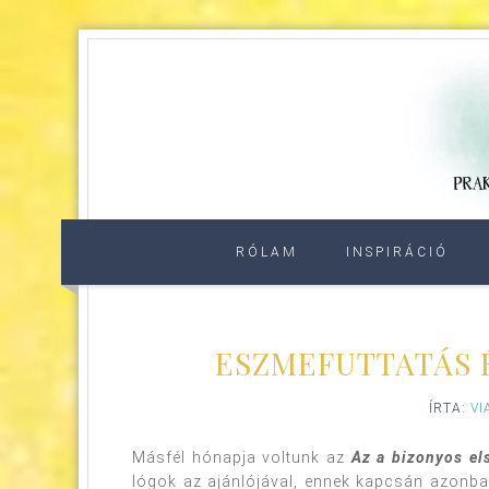
RÓLAM
INSPIRÁCIÓ
ESZMEFUTTATÁS 
ÍRTA:
VI
Másfél hónapja voltunk az
Az a bizonyos el
lógok az ajánlójával, ennek kapcsán azonb