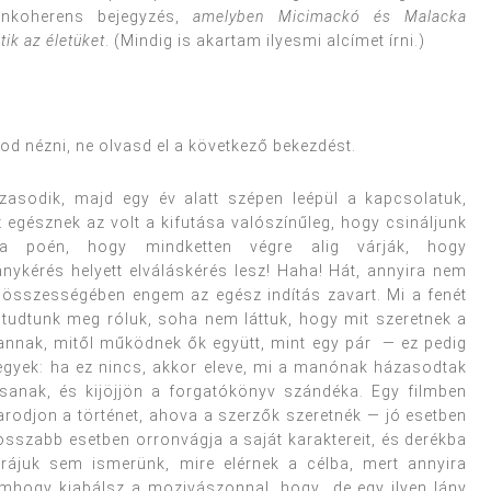
inkoherens bejegyzés,
amelyben Micimackó és Malacka
ik az életüket
. (Mindig is akartam ilyesmi alcímet írni.)
rod nézni, ne olvasd el a következő bekezdést.
zasodik, majd egy év alatt szépen leépül a kapcsolatuk,
 egésznek az volt a kifutása valószínűleg, hogy csináljunk
z a poén, hogy mindketten végre alig várják, hogy
nykérés helyett elváláskérés lesz! Haha! Hát, annyira nem
 összességében engem az egész indítás zavart. Mi a fenét
 tudtunk meg róluk, soha nem láttuk, hogy mit szeretnek a
nnak, mitől működnek ők együtt, mint egy pár — ez pedig
egyek: ha ez nincs, akkor eleve, mi a manónak házasodtak
sanak, és kijöjjön a forgatókönyv szándéka. Egy filmben
arodjon a történet, ahova a szerzők szeretnék — jó esetben
osszabb esetben orronvágja a saját karaktereit, és derékba
 rájuk sem ismerünk, mire elérnek a célba, mert annyira
nemhogy kiabálsz a mozivászonnal, hogy „de egy ilyen lány