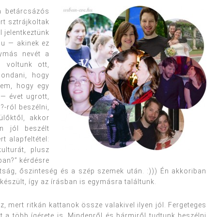
a betárcsázós
rt sztrájkoltak
l jelentkeztünk
u — akinek ez
gymás nevét a
 voltunk ott,
mondani, hogy
tem, hogy egy
— évet ugrott,
?-ról beszélni,
lőktől, akkor
n jól beszélt
t alapfeltétel:
lturát, plusz
ban?” kérdésre
tság, őszinteség és a szép szemek után. :))) Én akkoriban
készült, így az írásban is egymásra találtunk.
 mert ritkán kattanok össze valakivel ilyen jól. Fergeteges
 a több ígérete is. Mindenről és bármiről tudtunk beszélni