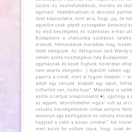
(azóta is), eszmefuttatások, morális és teol
egymást. Intellektuálisan is abszolút part
ilyen kapcsolatra, mint arra, hogy „juj, de he
egyelőre csak gépelt szövegeken keresztül 
Az első beszélgetés és számtalan e-mail utá
Budapestre a chatszoba szokásos találkoz
érzések, félmondatok maradtak meg, hiszen 
felett lebegtünk. Az Oktogonon levő Wendy’
nekem azóta nosztalgikus hely Budapesten. 
egymásnak és kezet fogtunk, konkrétan elha
nem akarta elengedni. :) Ajánlott nekem egy
papírra a címét, mert el fogom felejteni — err
adott egy ceruzát, kitépett egy lapot, fel
tolltartód van, tiszta kupi”. Másokkal is t
azóta is tartjuk a kapcsolatot ♥), úgyhogy a p
az agyam, letörölhetetlen vigyor volt az a
virtuális beszélgetéseink voltak annyira fan
amennyit egy kézfogásból és néhány mondatból 
hagytad a cetlit a könyv címével.” Azt hisz
mert kicsit be voltam tojva, hogy csak én 