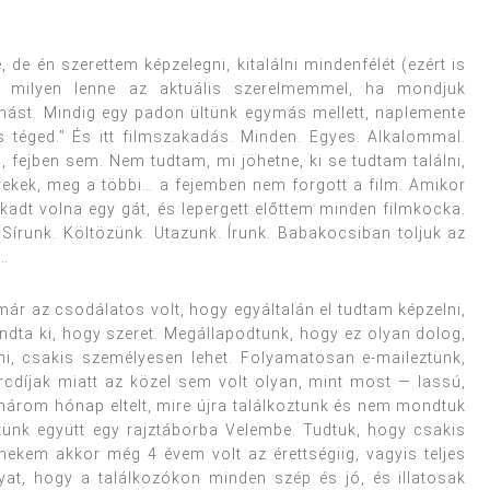
e én szerettem képzelegni, kitalálni mindenfélét (ezért is
m, milyen lenne az aktuális szerelmemmel, ha mondjuk
ást. Mindig egy padon ültünk egymás mellett, naplemente
 is téged.” És itt filmszakadás. Minden. Egyes. Alkalommal.
 fejben sem. Nem tudtam, mi jöhetne, ki se tudtam találni,
rekek, meg a többi… a fejemben nem forgott a film. Amikor
adt volna egy gát, és lepergett előttem minden filmkocka.
 Sírunk. Költözünk. Utazunk. Írunk. Babakocsiban toljuk az
e…
ár az csodálatos volt, hogy egyáltalán el tudtam képzelni,
ta ki, hogy szeret. Megállapodtunk, hogy ez olyan dolog,
i, csakis személyesen lehet. Folyamatosan e-maileztünk,
ercdíjak miatt az közel sem volt olyan, mint most — lassú,
 három hónap eltelt, mire újra találkoztunk és nem mondtuk
eztünk együtt egy rajztáborba Velembe. Tudtuk, hogy csakis
ekem akkor még 4 évem volt az érettségiig, vagyis teljes
at, hogy a találkozókon minden szép és jó, és illatosak