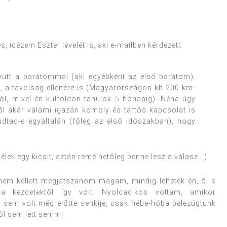
 idézem Eszter levelét is, aki e-mailben kérdezett:
ütt a barátommal (aki egyébként az első barátom).
 a távolság ellenére is (Magyarországon kb 200 km-
l, mivel én külföldön tanulok 5 hónapig). Néha úgy
ől akár valami igazán komoly és tartós kapcsolat is
tudtad-e egyáltalán (főleg az első időszakban), hogy
ek egy kicsit, aztán remélhetőleg benne lesz a válasz. :)
 nem kellett megjátszanom magam, mindig lehetek én, ő is
 kezdetektől így volt. Nyolcadikos voltam, amikor
 sem volt még előtte senkije, csak hébe-hóba belezúgtunk
ől sem lett semmi.