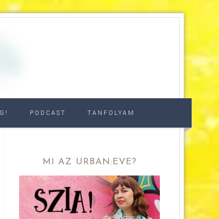
G!
PODCAST
TANFOLYAM
MI AZ URBAN:EVE?