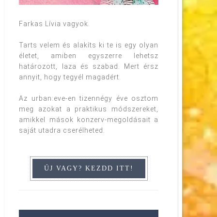
Farkas Lívia vagyok.
Tarts velem és alakíts ki te is egy olyan
életet, amiben egyszerre lehetsz
határozott, laza és szabad. Mert érsz
annyit, hogy tegyél magadért.
Az urban:eve-en tizennégy éve osztom
meg azokat a praktikus módszereket,
amikkel mások konzerv-megoldásait a
saját utadra cserélheted.