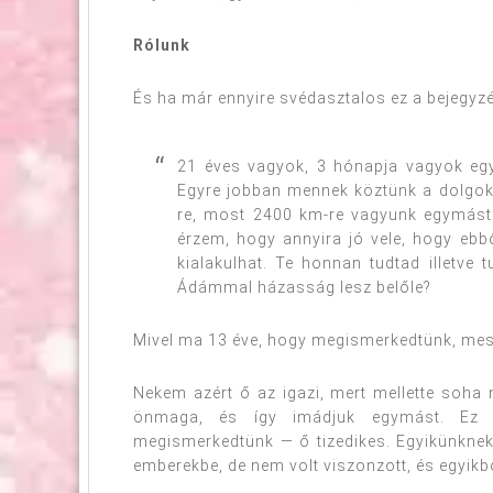
Rólunk
És ha már ennyire svédasztalos ez a bejegyzés,
21 éves vagyok, 3 hónapja vagyok egy
Egyre jobban mennek köztünk a dolgok,
re, most 2400 km-re vagyunk egymástó
érzem, hogy annyira jó vele, hogy ebb
kialakulhat. Te honnan tudtad illetve 
Ádámmal házasság lesz belőle?
Mivel ma 13 éve, hogy megismerkedtünk, mesél
Nekem azért ő az igazi, mert mellette soha
önmaga, és így imádjuk egymást. Ez a
megismerkedtünk — ő tizedikes. Egyikünknek
emberekbe, de nem volt viszonzott, és egyikb