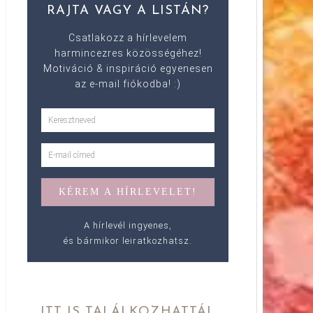
RAJTA VAGY A LISTÁN?
Csatlakozz a hírlevelem
harmincezres közösségéhez!
Motiváció & inspiráció egyenesen
az e-mail fiókodba! :)
A hírlevél ingyenes,
és bármikor leiratkozhatsz.
ITT IS TALÁLKOZHATTÁL