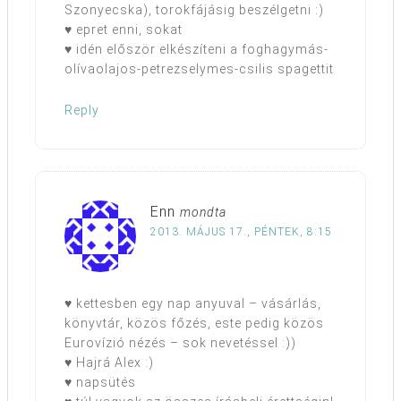
Szonyecska), torokfájásig beszélgetni :)
♥ epret enni, sokat
♥ idén először elkészíteni a foghagymás-
olívaolajos-petrezselymes-csilis spagettit
Reply
Enn
mondta
2013. MÁJUS 17., PÉNTEK, 8:15
♥ kettesben egy nap anyuval – vásárlás,
könyvtár, közös főzés, este pedig közös
Eurovízió nézés – sok nevetéssel :))
♥ Hajrá Alex :)
♥ napsütés