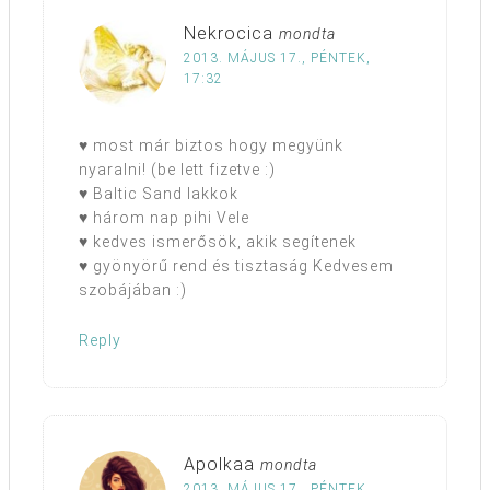
Nekrocica
mondta
2013. MÁJUS 17., PÉNTEK,
17:32
♥ most már biztos hogy megyünk
nyaralni! (be lett fizetve :)
♥ Baltic Sand lakkok
♥ három nap pihi Vele
♥ kedves ismerősök, akik segítenek
♥ gyönyörű rend és tisztaság Kedvesem
szobájában :)
Reply
Apolkaa
mondta
2013. MÁJUS 17., PÉNTEK,