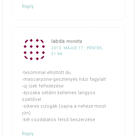
Reply
labda
mondta
2013. MÁJUS 17., PÉNTEK,
21:46
-tesómmal eltöltött du.
-mascarpone-gesztenyés házi fagylalt
-új ízek felfedezése
-éjszaka sétálni kellemes langyos
szellővel
-sikeres vizsgák (sajna a neheze most
jön)
-két csodálatos felső beszerzése
Reply