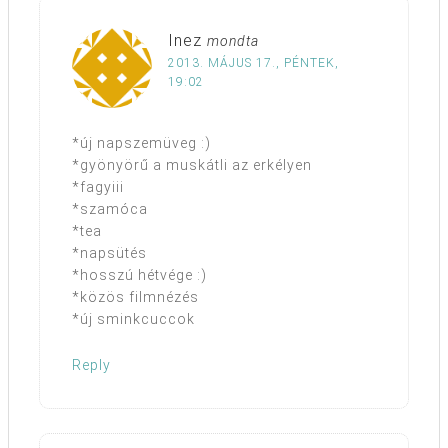
Inez
mondta
2013. MÁJUS 17., PÉNTEK,
19:02
*új napszemüveg :)
*gyönyörű a muskátli az erkélyen
*fagyiii
*szamóca
*tea
*napsütés
*hosszú hétvége :)
*közös filmnézés
*új sminkcuccok
Reply