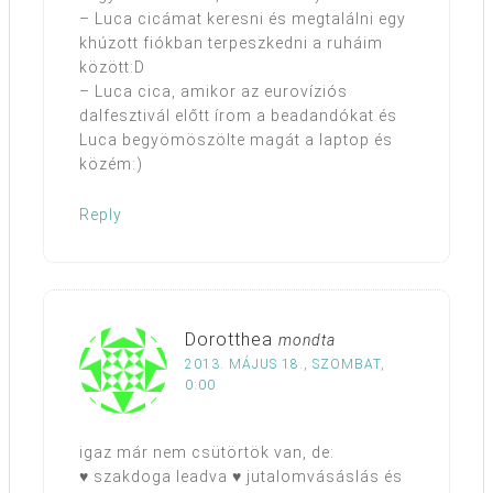
– Luca cicámat keresni és megtalálni egy
khúzott fiókban terpeszkedni a ruháim
között:D
– Luca cica, amikor az eurovíziós
dalfesztivál előtt írom a beadandókat és
Luca begyömöszölte magát a laptop és
közém:)
Reply
Dorotthea
mondta
2013. MÁJUS 18., SZOMBAT,
0:00
igaz már nem csütörtök van, de:
♥ szakdoga leadva ♥ jutalomvásáslás és