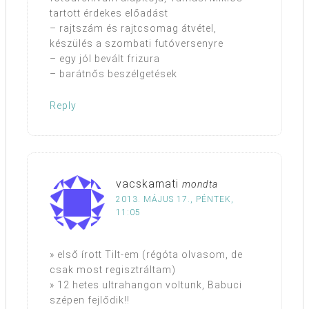
tartott érdekes előadást
– rajtszám és rajtcsomag átvétel,
készülés a szombati futóversenyre
– egy jól bevált frizura
– barátnős beszélgetések
Reply
vacskamati
mondta
2013. MÁJUS 17., PÉNTEK,
11:05
» első írott Tilt-em (régóta olvasom, de
csak most regisztráltam)
» 12 hetes ultrahangon voltunk, Babuci
szépen fejlődik!!