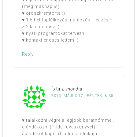
(még másnap is)
♥ oroszkrémtorta :)
♥ 1,5 hét táplálkozási naplózás + edzés –
> 2 kiló mínusz :)
♥ nyári programokat tervezni
♥ kontaktlencsés lettem :)
Reply
fxtina
mondta
2013. MÁJUS 17., PÉNTEK, 8:35
♥ találkozni végre a legjobb barátnőmmel,
ajándékozni (Frida füveskönyvét),
ajándékot kapni (Ljudmila Ulickaja: