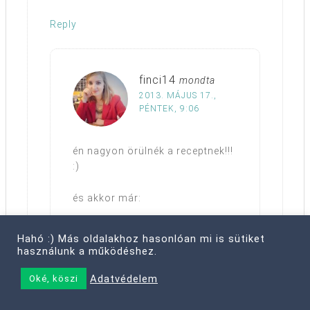
Reply
finci14
mondta
2013. MÁJUS 17.,
PÉNTEK, 9:06
én nagyon örülnék a receptnek!!!
:)
és akkor már:
tiszta lakás ♥ első házi fagyi a
Hahó :) Más oldalakhoz hasonlóan mi is sütiket
hűtőben várja a mai ebédet ♥ úgy
használunk a működéshez.
érzem hogy kitörtem a
hullámvölgyemből, szóval jöhet
Adatvédelem
Oké, köszi
a vizsgaidőszak ♥ lábujjgyűrű,
régi vágyam volt ♥ színes