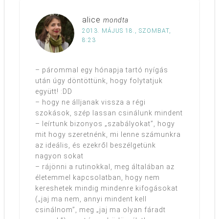
alice
mondta
2013. MÁJUS 18., SZOMBAT,
8:23
– párommal egy hónapja tartó nyígás
után úgy döntöttünk, hogy folytatjuk
együtt! :DD
– hogy ne álljanak vissza a régi
szokások, szép lassan csinálunk mindent
– leírtunk bizonyos „szabályokat”, hogy
mit hogy szeretnénk, mi lenne számunkra
az ideális, és ezekről beszélgetünk
nagyon sokat
– rájönni a rutinokkal, meg általában az
életemmel kapcsolatban, hogy nem
kereshetek mindig mindenre kifogásokat
(„jaj ma nem, annyi mindent kell
csinálnom”, meg „jaj ma olyan fáradt