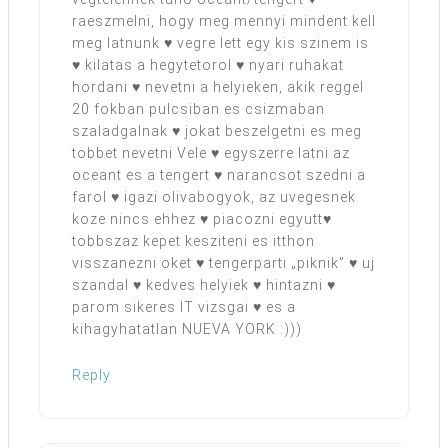
raeszmelni, hogy meg mennyi mindent kell
meg latnunk ♥ vegre lett egy kis szinem is
♥ kilatas a hegytetorol ♥ nyari ruhakat
hordani ♥ nevetni a helyieken, akik reggel
20 fokban pulcsiban es csizmaban
szaladgalnak ♥ jokat beszelgetni es meg
tobbet nevetni Vele ♥ egyszerre latni az
oceant es a tengert ♥ narancsot szedni a
farol ♥ igazi olivabogyok, az uvegesnek
koze nincs ehhez ♥ piacozni egyutt♥
tobbszaz kepet kesziteni es itthon
visszanezni oket ♥ tengerparti „piknik” ♥ uj
szandal ♥ kedves helyiek ♥ hintazni ♥
parom sikeres IT vizsgai ♥ es a
kihagyhatatlan NUEVA YORK :)))
Reply