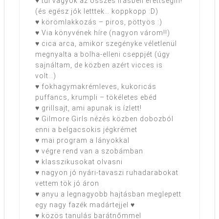
♥ túl vagyok az összes írásbeli érettségin!
(és egész jók letttek… koppkopp :D)
♥ körömlakkozás – piros, pöttyös :)
♥ Via könyvének híre (nagyon várom!!)
♥ cica arca, amikor szegényke véletlenül
megnyalta a bolha-elleni cseppjét (úgy
sajnáltam, de közben azért vicces is
volt…)
♥ fokhagymakrémleves, kukoricás
puffancs, krumpli – tökéletes ebéd
♥ grillsajt, ami apunak is ízlett!
♥ Gilmore Girls nézés közben dobozból
enni a belgacsokis jégkrémet
♥ mai program a lányokkal
♥ végre rend van a szobámban
♥ klasszikusokat olvasni
♥ nagyon jó nyári-tavaszi ruhadarabokat
vettem tök jó áron
♥ anyu a legnagyobb hajtásban meglepett
egy nagy fazék madártejjel ♥
♥ közös tanulás barátnőmmel