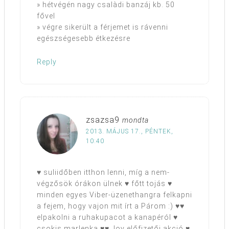
» hétvégén nagy csalàdi banzáj kb. 50
fővel
» végre sikerült a férjemet is rávenni
egészségesebb étkezésre
Reply
zsazsa9
mondta
2013. MÁJUS 17., PÉNTEK,
10:40
♥ suliidőben itthon lenni, míg a nem-
végzősök órákon ülnek ♥ főtt tojás ♥
minden egyes Viber-üzenethangra felkapni
a fejem, hogy vajon mit írt a Párom :) ♥♥
elpakolni a ruhakupacot a kanapéról ♥
csokis marlenka ♥♥ Joy előfizetői akció ♥