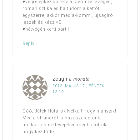
♥végre épkézláb terv a jövőmre: Szeged,
romanisztika és ha tudom a kettőt
egyszerre, akkor média-komm., újságíró
leszek és kész.=D
♥hétvégén kerti parti!
Reply
zeugma
mondta
2013. MÁJUS 17., PÉNTEK,
13:10
Óóó, Játék Határok Nélkül! Hogy hiányzik!
Még a strandról is hazaszaladtunk,
amikor a büfé tévéjében meghallottuk,
hogy kezdődik.