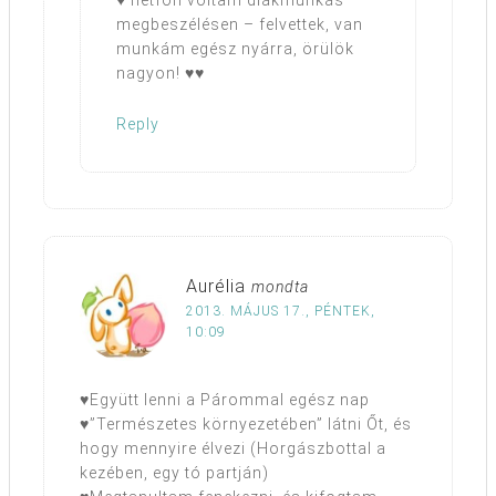
megbeszélésen – felvettek, van
munkám egész nyárra, örülök
nagyon! ♥♥
Reply
Aurélia
mondta
2013. MÁJUS 17., PÉNTEK,
10:09
♥Együtt lenni a Párommal egész nap
♥”Természetes környezetében” látni Őt, és
hogy mennyire élvezi (Horgászbottal a
kezében, egy tó partján)