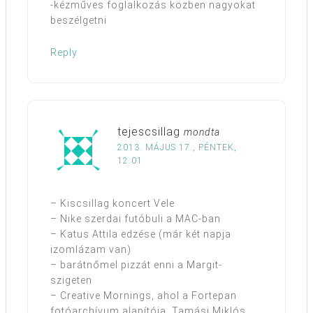
-kézműves foglalkozás közben nagyokat
beszélgetni
Reply
tejescsillag
mondta
2013. MÁJUS 17., PÉNTEK,
12:01
– Kiscsillag koncert Vele
– Nike szerdai futóbuli a MAC-ban
– Katus Attila edzése (már két napja
izomlázam van)
– barátnőmel pizzát enni a Margit-
szigeten
– Creative Mornings, ahol a Fortepan
fotóarchívum alapítója, Tamási Miklós