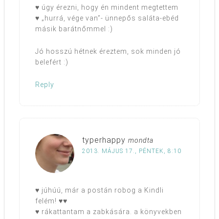
♥ úgy érezni, hogy én mindent megtettem
♥ „hurrá, vége van”- ünnepős saláta-ebéd
másik barátnőmmel :)
Jó hosszú hétnek éreztem, sok minden jó
belefért :)
Reply
typerhappy
mondta
2013. MÁJUS 17., PÉNTEK, 8:10
♥ júhúú, már a postán robog a Kindli
felém! ♥♥
♥ rákattantam a zabkására. a könyvekben