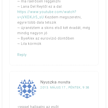
~ ma ráérősen reggelizni
~ Lana Del Reytől ez a dal:
https://www.youtube.com/watch?
v=jVXDXJr5_sU
Kezdem megszeretni,
egyre több dala tetszik
~ újranéztem a skins első két évadát, még
mindig nagyon jó
~ ByeAlex az eurovízió döntőben
~ Lila körmök
Reply
Nyuszka
mondta
2013. MÁJUS 17., PÉNTEK, 9:38
-reggel hallgatni az esőt