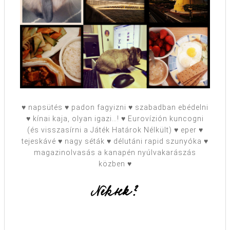
♥ napsütés ♥ padon fagyizni ♥ szabadban ebédelni
♥ kínai kaja, olyan igazi…! ♥ Eurovízión kuncogni
(és visszasírni a Játék Határok Nélkült) ♥ eper ♥
tejeskávé ♥ nagy séták ♥ délutáni rapid szunyóka ♥
magazinolvasás a kanapén nyúlvakarászás
közben ♥