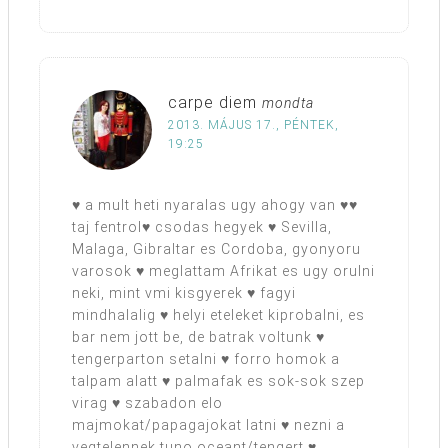
carpe diem
mondta
2013. MÁJUS 17., PÉNTEK,
19:25
♥ a mult heti nyaralas ugy ahogy van ♥♥
taj fentrol♥ csodas hegyek ♥ Sevilla,
Malaga, Gibraltar es Cordoba, gyonyoru
varosok ♥ meglattam Afrikat es ugy orulni
neki, mint vmi kisgyerek ♥ fagyi
mindhalalig ♥ helyi eteleket kiprobalni, es
bar nem jott be, de batrak voltunk ♥
tengerparton setalni ♥ forro homok a
talpam alatt ♥ palmafak es sok-sok szep
virag ♥ szabadon elo
majmokat/papagajokat latni ♥ nezni a
vegtelennek tuno oceant/tengert ♥