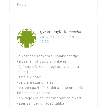
Reply
gykemenykata
mondta
2013. MÁJUS 17., PÉNTEK,
12:20
-a középső lányom fuvolakoncertje
-éjszakai röhögős sminkelés
-új frizura (szinte megkönnyebbült a
fejem)
-séta a kicsivel
-délutáni szundikálás
-kertben gazt húzkodni a férjemmel, és
közben beszélgetni
-a virágokkal teli harsogóan zöld kert
-ezer színben virágzó tátika