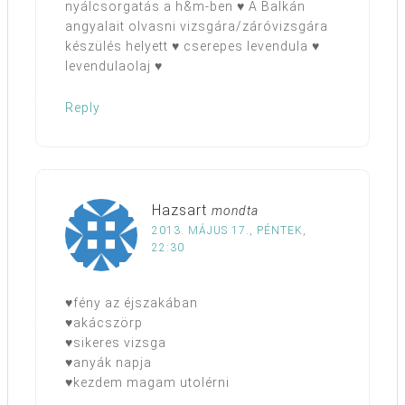
nyálcsorgatás a h&m-ben ♥ A Balkán
angyalait olvasni vizsgára/záróvizsgára
készülés helyett ♥ cserepes levendula ♥
levendulaolaj ♥
Reply
Hazsart
mondta
2013. MÁJUS 17., PÉNTEK,
22:30
♥fény az éjszakában
♥akácszörp
♥sikeres vizsga
♥anyák napja
♥kezdem magam utolérni