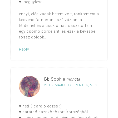
♥ meggyleves
ennyi, elég vacak hetem volt, tönkrement a
kedvenc farmerom, szétzúztam a
térdemet és a csuklómat, összetörtem
egy csomó porcelánt, és ezek a kevésbé
rossz dolgok…
Reply
Bb.Sophie
mondta
2013. MÁJUS 17., PÉNTEK, 9:02
♥ heti 3 cardio edzés :)
♥ barátnő hazaköltözött Írországból
♥ egész nap csipogó névnnapi üdvözletek