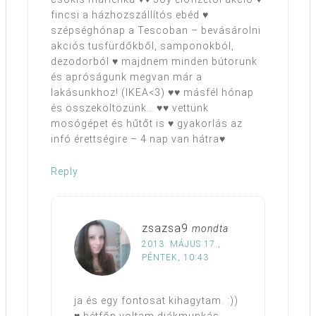
fincsi a házhozszállítós ebéd ♥
szépséghónap a Tescoban – bevásárolni
akciós tusfürdőkből, samponokból,
dezodorból ♥ majdnem minden bútorunk
és apróságunk megvan már a
lakásunkhoz! (IKEA<3) ♥♥ másfél hónap
és összeköltözünk… ♥♥ vettünk
mosógépet és hűtőt is ♥ gyakorlás az
infó érettségire – 4 nap van hátra♥
Reply
zsazsa9
mondta
2013. MÁJUS 17.,
PÉNTEK, 10:43
ja és egy fontosat kihagytam. :))
♥ hétfőn voltam diákmunkás