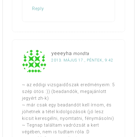
Reply
yeeeyha
mondta
2013. MÁJUS 17., PÉNTEK, 9:42
~ az eddigi vizsgaidőszak eredményeim: 5
szép ötös :)) (beadandók, megajánlott
jegyért zh-k)
~ már csak egy beadandót kell írnom, és
jöhetnek a tétel kidolgozások (jó lesz
kicsit keresgélni, nyomtatni, fénymásolni)
~ Tegnap találtam vadrózsát a kert
végében, nem is tudtam róla :D