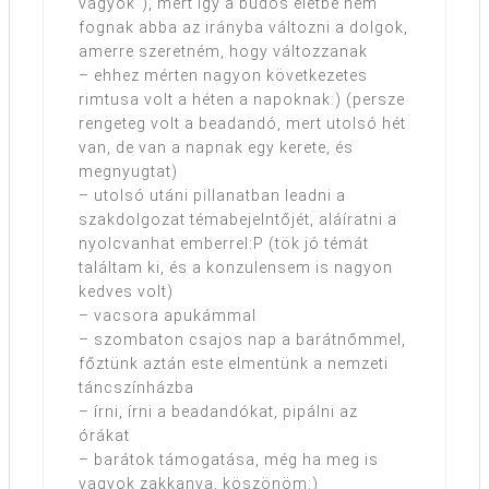
vagyok”), mert így a büdös életbe nem
fognak abba az irányba változni a dolgok,
amerre szeretném, hogy változzanak
– ehhez mérten nagyon következetes
rimtusa volt a héten a napoknak:) (persze
rengeteg volt a beadandó, mert utolsó hét
van, de van a napnak egy kerete, és
megnyugtat)
– utolsó utáni pillanatban leadni a
szakdolgozat témabejelntőjét, aláíratni a
nyolcvanhat emberrel:P (tök jó témát
találtam ki, és a konzulensem is nagyon
kedves volt)
– vacsora apukámmal
– szombaton csajos nap a barátnőmmel,
főztünk aztán este elmentünk a nemzeti
táncszínházba
– írni, írni a beadandókat, pipálni az
órákat
– barátok támogatása, még ha meg is
vagyok zakkanva, köszönöm:)