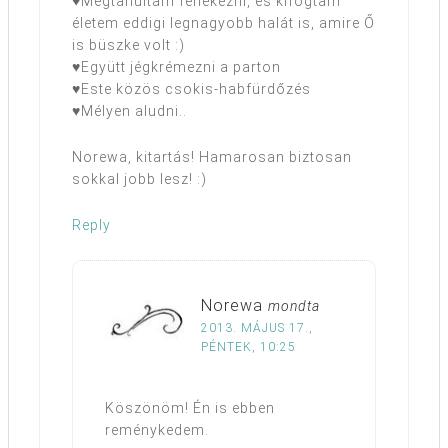
♥Megtanultam fenekezni, és kifogtam
életem eddigi legnagyobb halát is, amire Ő
is büszke volt :)
♥Együtt jégkrémezni a parton
♥Este közös csokis-habfürdőzés
♥Mélyen aludni..
Norewa, kitartás! Hamarosan biztosan
sokkal jobb lesz! :)
Reply
Norewa
mondta
2013. MÁJUS 17.,
PÉNTEK, 10:25
Köszönöm! Én is ebben
reménykedem.