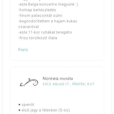
-este Belga koncertre megyünk :)
-holnap kertészledés
-finom palacsintát sütni
-begöndörítettem a hajam kukac
csavaróval
-este 11-kor ruhákat teregetni
-friss törölköző illata
Reply
Norewa
mondta
2013. MÁJUS 17., PÉNTEK, 9:27
♥ spenót
♥ első jegy a félévben (5-ös)