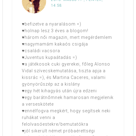
14:58
♥befizetve a nyaralásom =)
♥holnap lesz 3 éves a blogom!
♥három női magazin, mert megérdemlem
♥nagymamám kakaós csigája
♥családi vacsora
♥Juventus kupaátadás =)
♥a játékosok cuki gyerekei, főleg Alonso
Vidal szívecskemutatása, tiszta apja a
kissrác =), és Martina Caceres, valami
gyönyörűszép az a kislány
♥egy hét kihagyás után újra edzeni
♥egy barátnőmnek hamarosan megjelenik
a verseskötete
♥ennélfogva megkért, hogy segítsek neki
ruhákat venni a
felolvasóestekre/bemutatókra
♥jól sikerült német próbaérettségi