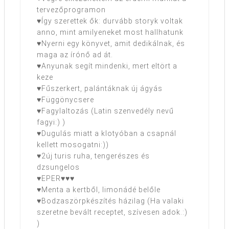
tervezőprogramon
♥Így szerettek ők: durvább storyk voltak
anno, mint amilyeneket most hallhatunk
♥Nyerni egy könyvet, amit dedikálnak, és
maga az írónő ad át.
♥Anyunak segít mindenki, mert eltört a
keze
♥Fűszerkert, palántáknak új ágyás
♥Függönycsere
♥Fagylaltozás (Latin szenvedély nevű
fagyi:) )
♥Dugulás miatt a klotyóban a csapnál
kellett mosogatni:))
♥2új turis ruha, tengerészes és
dzsungelos
♥EPER♥♥♥
♥Menta a kertből, limonádé belőle
♥Bodzaszörpkészítés házilag (Ha valaki
szeretne bevált receptet, szívesen adok.:)
)