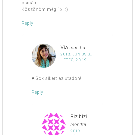
csinálni.
Köszönöm még 1x! :)
Reply
Via
mondta
2013. JÚNIUS 3.,
HÉTFŐ, 20:19
♥ Sok sikert az utadon!
Reply
Rizibizi
mondta
2013.