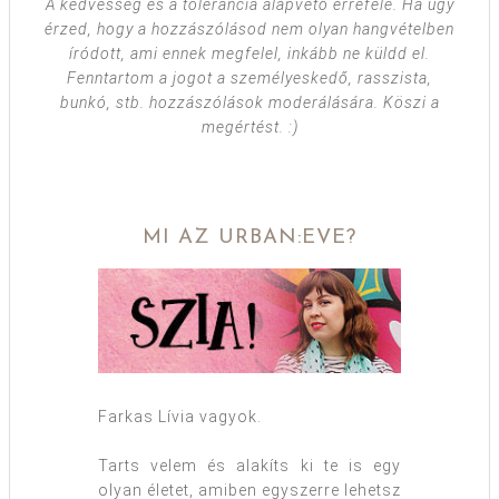
A kedvesség és a tolerancia alapvető errefelé. Ha úgy
érzed, hogy a hozzászólásod nem olyan hangvételben
íródott, ami ennek megfelel, inkább ne küldd el.
Fenntartom a jogot a személyeskedő, rasszista,
bunkó, stb. hozzászólások moderálására. Köszi a
megértést. :)
MI AZ URBAN:EVE?
Farkas Lívia vagyok.
Tarts velem és alakíts ki te is egy
olyan életet, amiben egyszerre lehetsz