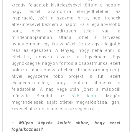
kreatív feladatok kivitelezésével töltöm a napom
nagy részét. Számomra elengedhetetlen az
inspiráció, ezért a szakmai hírek, napi trendek
áttekintésével kezdem a napot. Ez a legalapvetőbb
pont, mely periodikusan jelen van a
mindennapjaimban. Utána jöhet a tervezés
nyugalomban egy kis zenével. Ez az egyik legjobb
rész az egészben. A lényeg, hogy néha enni is
elfelejtek, annyira elveszi a figyelmem. Egy
ügynökségnél nagyon fontos a csapatmunka, ezért
sokszor ülünk össze ötletelni (brainstormingozni).
Mivel egyszerre több projekt is fut, ezért
elengedhetetetlen, hogy jobban átlássuk a
feladatokat. A nap vége után jöhet a második
műszak. Beindul az
525 labor
. Magán
megrendelések, saját ötletek megvalósítása. Igen,
keveset alszom, nincs is szükségem rá. :)
– Milyen képzés kellett ahhoz, hogy ezzel
foglalkozhass?