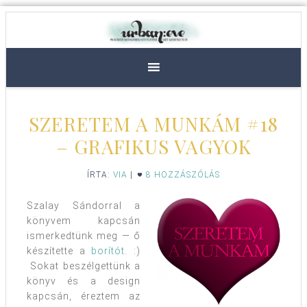
SZERETEM A MUNKÁM #18
– GRAFIKUS VAGYOK
ÍRTA:
VIA
|
8 HOZZÁSZÓLÁS
Szalay Sándorral a
könyvem kapcsán
ismerkedtünk meg — ő
készítette a
borítót
. :)
Sokat beszélgettünk a
könyv és a design
kapcsán, éreztem az