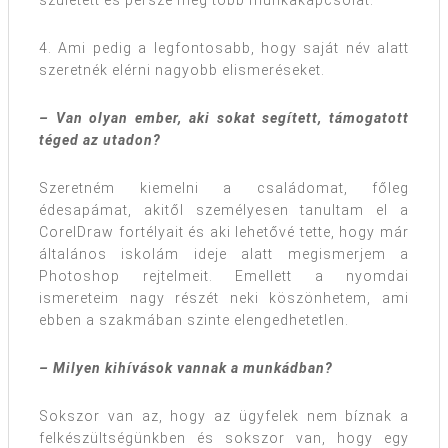
született és persze még több munkakapcsolat.
4. Ami pedig a legfontosabb, hogy saját név alatt
szeretnék elérni nagyobb elismeréseket.
– Van olyan ember, aki sokat segített, támogatott
téged az utadon?
Szeretném kiemelni a családomat, főleg
édesapámat, akitől személyesen tanultam el a
CorelDraw fortélyait és aki lehetővé tette, hogy már
általános iskolám ideje alatt megismerjem a
Photoshop rejtelmeit. Emellett a nyomdai
ismereteim nagy részét neki köszönhetem, ami
ebben a szakmában szinte elengedhetetlen.
– Milyen kihívások vannak a munkádban?
Sokszor van az, hogy az ügyfelek nem bíznak a
felkészültségünkben és sokszor van, hogy egy