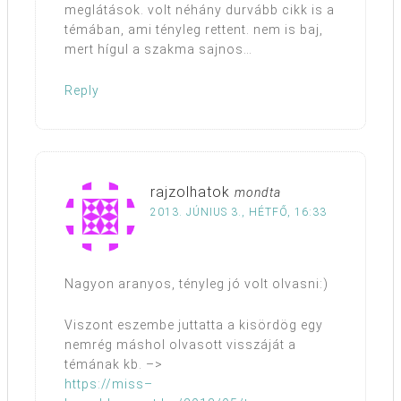
meglátások. volt néhány durvább cikk is a
témában, ami tényleg rettent. nem is baj,
mert hígul a szakma sajnos…
Reply
rajzolhatok
mondta
2013. JÚNIUS 3., HÉTFŐ, 16:33
Nagyon aranyos, tényleg jó volt olvasni:)
Viszont eszembe juttatta a kisördög egy
nemrég máshol olvasott visszáját a
témának kb. –>
https://miss–