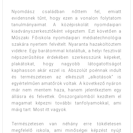
Nyomdász családban nőttem fel, emiatt
evidensnek tűnt, hogy ezen a vonalon folytatom
tanulmányaimat. A középiskolát nyomdaipari
kiadványszerkesztőként végeztem. Ezt követően a
Műszaki Főiskola nyomdaipari médiatechnológia
szakára nyertem felvételt. Nyaranta hazaköltöztem
vidékre. Egy barátommal kitaláltuk, a helyi fesztivál
népszerűsítése érdekében szerkesszünk képeket,
plakátokat, hogy nagyobb látogatottságot
kaphasson akár ezzel is. Abszolút poénnak indult
és természetesen az elkészült „alkotások” is
egyértelműen amatőrök voltak. A következő nyáron
már nem mentem haza, hanem jelentkeztem egy
állásra és felvettek. Önszorgalomból kezdtem el
magamat képezni további tanfolyamokkal, ami
máig tart. Most itt vagyok.
Természetesen van néhány erre tökéletesen
megfelelő iskola, ami minőségei képzést nyújt