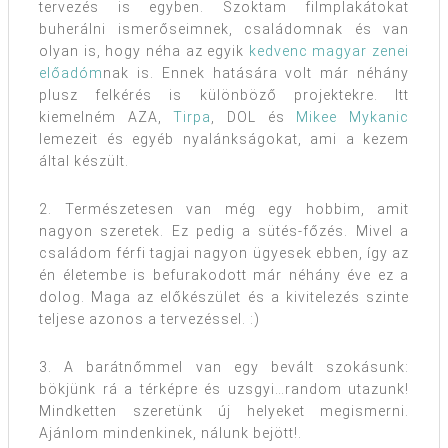
tervezés is egyben. Szoktam filmplakátokat
buherálni ismerőseimnek, családomnak és van
olyan is, hogy néha az egyik
kedvenc magyar zenei
előadóm
nak is. Ennek hatására volt már néhány
plusz felkérés is különböző projektekre. Itt
kiemelném AZA,
Tirpa
, DOL és
Mikee Mykanic
lemezeit és egyéb nyalánkságokat, ami a kezem
által készült.
2. Természetesen van még egy hobbim, amit
nagyon szeretek. Ez pedig a sütés-főzés. Mivel a
családom férfi tagjai nagyon ügyesek ebben, így az
én életembe is befurakodott már néhány éve ez a
dolog. Maga az előkészület és a kivitelezés szinte
teljese azonos a tervezéssel. :)
3. A barátnőmmel van egy bevált szokásunk:
bökjünk rá a térképre és uzsgyi…random utazunk!
Mindketten szeretünk új helyeket megismerni.
Ajánlom mindenkinek, nálunk bejött!.