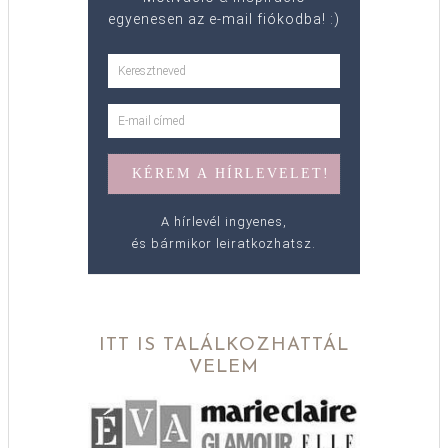
egyenesen az e-mail fiókodba! :)
A hírlevél ingyenes,
és bármikor leiratkozhatsz.
ITT IS TALÁLKOZHATTÁL
VELEM