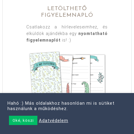
LETÖLTHETŐ
FIGYELEMNAPLÓ
Csatlakozz a hírleveleseimhez, és
elküldök ajándékba egy
nyomtatható
figyelemnaplót
is! :)
Hahó :) Más oldalakhoz hasonlóan mi is sütiket
használunk a működéshez.
TÖLTSD LE A NAPLÓT!
Adatvédelem
Oké, köszi