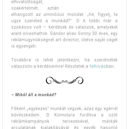
elhivatottságát,
szakértelmét, aztán
elhangzott az ominózus mondat: „hé, figyelj, te
ugye szereted a munkád?” :D A többi már a
szokásos volt — kérdések és válaszok, amelyeket
alant olvashattok. Sándor alias Sonny 30 éves, egy
reklámügynökségnél art director, illetve saját cégét
is egyengeti.
Továbbra is lehet jelentkezni, ha szeretnétek
válaszolni a kérdéseimre! Részletek a
felhívás
ban.
– Miből áll a munkád?
Főként „egykezes” munkát végzek, azaz egy egérrel
bűvészkedem. :D Komolyra fordítva a szót
reklámkampányok tervezésével, márkák
arculatának kialakításával és egyéb hasonló