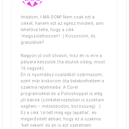
Imádom, I-MÁ-DOM! Nem csak ezt a
cikket, hanem ezt az egész mindent, ami
lehetővé tette, hogy a cikk
‘megszülethessen’! :) Köszönöm, és
gratulálok!!
Nagyon jó volt olvasni, hisz én is erre a
pályára készülök (ha eljutok odáig; most
16 vagyok).
Én is nyomdász családból származom,
ezért már kiskorom óta betekinthettem e
szakma rejtelmeibe. A Corel
programokkal és a Potoshoppal is elég
jól bánok (címketervezésben is szoktam
segíteni – mézesbödön, borosüveg). :)
Ez a cikk ‘rá tett még egy lapáttal’, és
megerősített abban, hogy ez a szakma
‘kell nekem’ és én is ezt szeretném