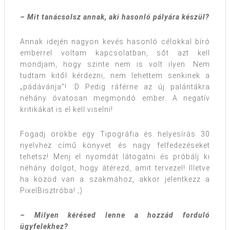
– Mit tanácsolsz annak, aki hasonló pályára készül?
Annak idején nagyon kevés hasonló célokkal bíró
emberrel voltam kapcsolatban, sőt azt kell
mondjam, hogy szinte nem is volt ilyen. Nem
tudtam kitől kérdezni, nem lehettem senkinek a
„pádávánja”! :D Pedig ráférne az új palántákra
néhány óvatosan megmondó ember. A negatív
kritikákat is el kell viselni!
Fogadj örökbe egy Tipográfia és helyesírás 30
nyelvhez című könyvet és nagy felfedezéseket
tehetsz! Menj el nyomdát látogatni és próbálj ki
néhány dolgot, hogy átérezd, amit tervezel! Illetve
ha közöd van a szakmához, akkor jelentkezz a
PixelBisztróba! ;)
– Milyen kérésed lenne a hozzád forduló
ügyfelekhez?