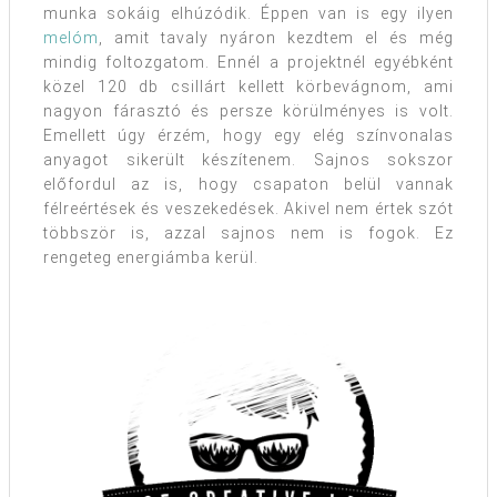
munka sokáig elhúzódik. Éppen van is egy ilyen
melóm
, amit tavaly nyáron kezdtem el és még
mindig foltozgatom. Ennél a projektnél egyébként
közel 120 db csillárt kellett körbevágnom, ami
nagyon fárasztó és persze körülményes is volt.
Emellett úgy érzém, hogy egy elég színvonalas
anyagot sikerült készítenem. Sajnos sokszor
előfordul az is, hogy csapaton belül vannak
félreértések és veszekedések. Akivel nem értek szót
többször is, azzal sajnos nem is fogok. Ez
rengeteg energiámba kerül.