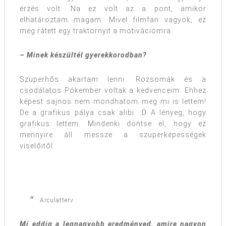
érzés volt. Na ez volt az a pont, amikor
elhatároztam magam. Mivel filmfan vagyok, ez
még rátett egy traktornyit a motivációmra.
– Minek készültél gyerekkorodban?
Szuperhős akartam lenni. Rozsomák és a
csodálatos Pókember voltak a kedvenceim. Ehhez
képest sajnos nem mondhatom meg mi is lettem!
De a grafikus pálya csak alibi. :D A lényeg, hogy
grafikus lettem. Mindenki döntse el, hogy ez
mennyire áll messze a szuperképességek
viselőitől.
Arculatterv
Mi eddig a legnagyobb eredményed, amire nagyon