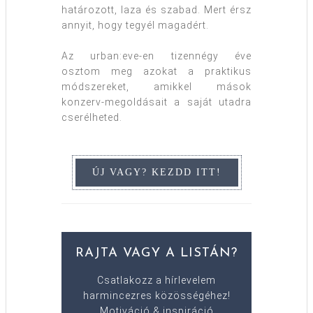
határozott, laza és szabad. Mert érsz
annyit, hogy tegyél magadért.
Az urban:eve-en tizennégy éve
osztom meg azokat a praktikus
módszereket, amikkel mások
konzerv-megoldásait a saját utadra
cserélheted.
RAJTA VAGY A LISTÁN?
Csatlakozz a hírlevelem
harmincezres közösségéhez!
Motiváció & inspiráció