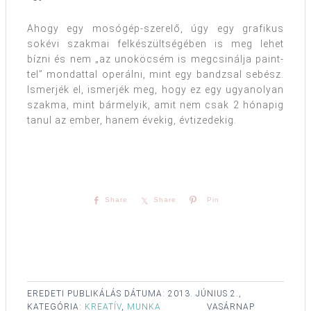
Ahogy egy mosógép-szerelő, úgy egy grafikus
sokévi szakmai felkészültségében is meg lehet
bízni és nem „az unoköcsém is megcsinálja paint-
tel” mondattal operálni, mint egy bandzsal sebész.
Ismerjék el, ismerjék meg, hogy ez egy ugyanolyan
szakma, mint bármelyik, amit nem csak 2 hónapig
tanul az ember, hanem évekig, évtizedekig.
Share
Share
Pin
EREDETI PUBLIKÁLÁS DÁTUMA:
2013. JÚNIUS 2.,
KATEGÓRIA:
KREATÍV
,
MUNKA
VASÁRNAP