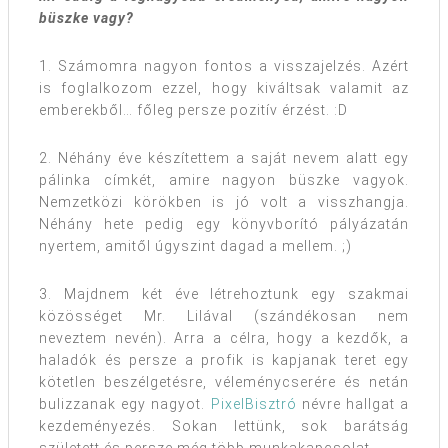
büszke vagy?
1. Számomra nagyon fontos a visszajelzés. Azért
is foglalkozom ezzel, hogy kiváltsak valamit az
emberekből… főleg persze pozitív érzést. :D
2. Néhány éve készítettem a saját nevem alatt egy
pálinka címkét, amire nagyon büszke vagyok.
Nemzetközi körökben is jó volt a visszhangja.
Néhány hete pedig egy könyvborító pályázatán
nyertem, amitől úgyszint dagad a mellem. ;)
3. Majdnem két éve létrehoztunk egy szakmai
közösséget Mr. Lilával (szándékosan nem
neveztem nevén). Arra a célra, hogy a kezdők, a
haladók és persze a profik is kapjanak teret egy
kötetlen beszélgetésre, véleménycserére és netán
bulizzanak egy nagyot.
PixelBisztró
névre hallgat a
kezdeményezés. Sokan lettünk, sok barátság