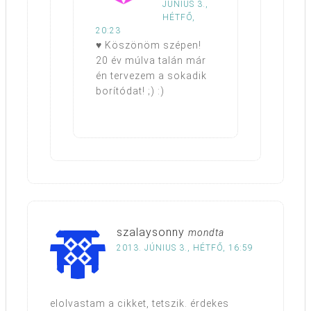
JÚNIUS 3.,
HÉTFŐ,
20:23
♥ Köszönöm szépen!
20 év múlva talán már
én tervezem a sokadik
borítódat! ;) :)
szalaysonny
mondta
2013. JÚNIUS 3., HÉTFŐ, 16:59
elolvastam a cikket, tetszik. érdekes