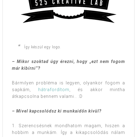
Így készül egy logo.
– Mikor szoktad úgy érezni, hogy „ezt nem fogom
már kibírni”?
Bármilyen probléma is legyen, olyankor fogom a
sapkám,
hátrafordítom
, és akkor mintha
átkapcsolna bennem valami… :D
– Mivel kapcsolódsz ki munkaidőn kívül?
1. Szerencsésnek mondhatom magam, hiszen a
hobbim a munkám. Így a kikapcsolódás nálam