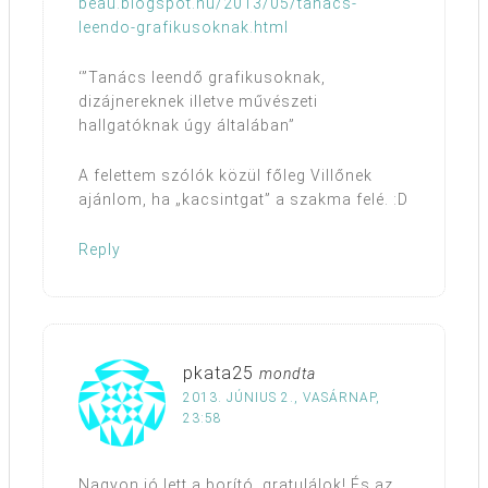
beau.blogspot.hu/2013/05/tanacs-
leendo-grafikusoknak.html
‘”Tanács leendő grafikusoknak,
dizájnereknek illetve művészeti
hallgatóknak úgy általában”
A felettem szólók közül főleg Villőnek
ajánlom, ha „kacsintgat” a szakma felé. :D
Reply
pkata25
mondta
2013. JÚNIUS 2., VASÁRNAP,
23:58
Nagyon jó lett a borító, gratulálok! És az