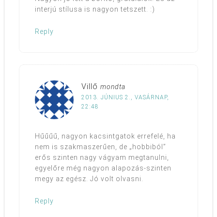
interjú stílusa is nagyon tetszett. :)
Reply
Villő
mondta
2013. JÚNIUS 2., VASÁRNAP,
22:48
Hűűűű, nagyon kacsintgatok errefelé, ha
nem is szakmaszerűen, de „hobbiból”
erős szinten nagy vágyam megtanulni,
egyelőre még nagyon alapozás-szinten
megy az egész. Jó volt olvasni.
Reply