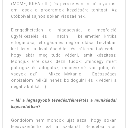
(MOME, KREA stb.) és persze van millió olyan is,
ami csak a programok kezelésére tanítgat. Az
utóbbival sajnos sokan visszaélnek.
Elengedhetetlen a higgadtság, a megfelelő
ügyfélkezelés és – netán – kellemetlen kritika
elfogadása, felfogása és megfontolása. Tisztában
kell lenni a kvalitásaiddal és rátermettségeddel,
hogy akár meg tudd védeni, amit készítesz.
Mondjuk erre csak idézni tudok: „mindegy miért
pattogsz és adogatsz, mindenkinél van jobb, én
vagyok az!” – Mikee Mykanic – Egészséges
önbizalom nélkül nehéz boldogulni és kivédeni a
negatív kritikát. :)
– Mi a legnagyobb tévedés/félreértés a munkáddal
kapcsolatban?
Gondolom nem mondok újat azzal, hogy sokan
leegyszerűsítik ezt a szakmát. Rengeteg vicc