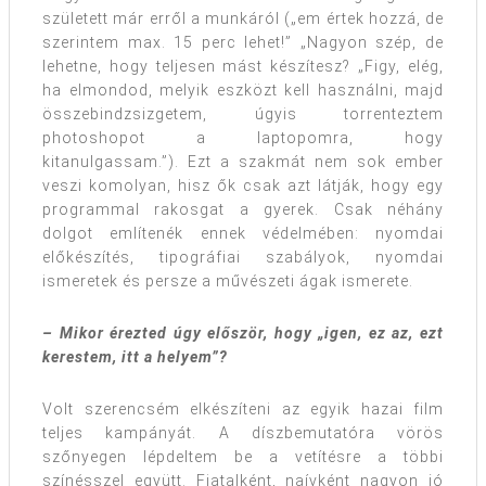
született már erről a munkáról („em értek hozzá, de
szerintem max. 15 perc lehet!” „Nagyon szép, de
lehetne, hogy teljesen mást készítesz? „Figy, elég,
ha elmondod, melyik eszközt kell használni, majd
összebindzsizgetem, úgyis torrenteztem
photoshopot a laptopomra, hogy
kitanulgassam.”). Ezt a szakmát nem sok ember
veszi komolyan, hisz ők csak azt látják, hogy egy
programmal rakosgat a gyerek. Csak néhány
dolgot említenék ennek védelmében: nyomdai
előkészítés, tipográfiai szabályok, nyomdai
ismeretek és persze a művészeti ágak ismerete.
– Mikor érezted úgy először, hogy „igen, ez az, ezt
kerestem, itt a helyem”?
Volt szerencsém elkészíteni az egyik hazai film
teljes kampányát. A díszbemutatóra vörös
szőnyegen lépdeltem be a vetítésre a többi
színésszel együtt. Fiatalként, naívként nagyon jó