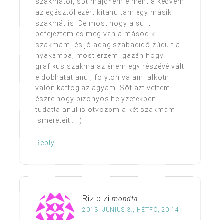
szakmától, sőt majdnem elment a kedvem
az egésztől ezért kitanultam egy másik
szakmát is. De most hogy a sulit
befejeztem és meg van a második
szakmám, és jó adag szabadidő zúdult a
nyakamba, most érzem igazán hogy
grafikus szakma az énem egy részévé vált
eldobhatatlanul, folyton valami alkotni
valón kattog az agyam. Sőt azt vettem
észre hogy bizonyos helyzetekben
tudattalanul is ötvözöm a két szakmám
ismereteit… :)
Reply
Rizibizi
mondta
2013. JÚNIUS 3., HÉTFŐ, 20:14