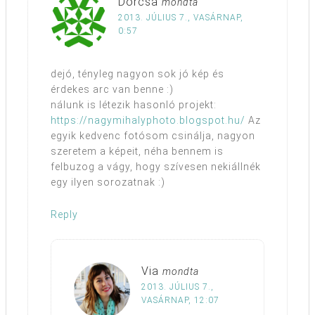
Dorcsa
mondta
2013. JÚLIUS 7., VASÁRNAP,
0:57
dejó, tényleg nagyon sok jó kép és
érdekes arc van benne :)
nálunk is létezik hasonló projekt:
https://nagymihalyphoto.blogspot.hu/
Az
egyik kedvenc fotósom csinálja, nagyon
szeretem a képeit, néha bennem is
felbuzog a vágy, hogy szívesen nekiállnék
egy ilyen sorozatnak :)
Reply
Via
mondta
2013. JÚLIUS 7.,
VASÁRNAP, 12:07