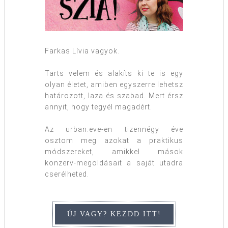
Farkas Lívia vagyok.
Tarts velem és alakíts ki te is egy
olyan életet, amiben egyszerre lehetsz
határozott, laza és szabad. Mert érsz
annyit, hogy tegyél magadért.
Az urban:eve-en tizennégy éve
osztom meg azokat a praktikus
módszereket, amikkel mások
konzerv-megoldásait a saját utadra
cserélheted.