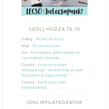
SZÓLJ HOZZÁ TE IS!
Erabig
-
40 perces pizza
Angi
-
40 perces pizza
Vivi
-
Kockapóker játékszabály és
nyomtatható táblázat
Zsuzsa
-
Karácsony utáni
lehangoltság – Keresd meg az okát,
és teremts új hagyományt!
Zsuzsa
-
Karácsony utáni
romeltakarítás
JOGI NYILATKOZATOK