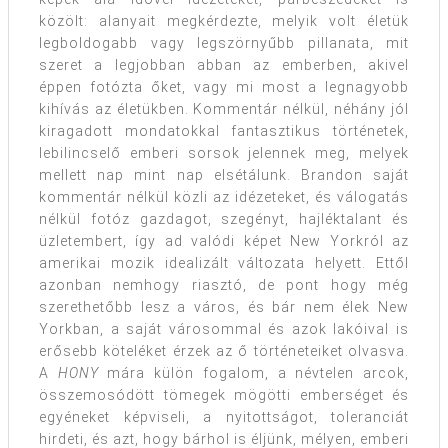
közölt: alanyait megkérdezte, melyik volt életük
legboldogabb vagy legszörnyűbb pillanata, mit
szeret a legjobban abban az emberben, akivel
éppen fotózta őket, vagy mi most a legnagyobb
kihívás az életükben. Kommentár nélkül, néhány jól
kiragadott mondatokkal fantasztikus történetek,
lebilincselő emberi sorsok jelennek meg, melyek
mellett nap mint nap elsétálunk. Brandon saját
kommentár nélkül közli az idézeteket, és válogatás
nélkül fotóz gazdagot, szegényt, hajléktalant és
üzletembert, így ad valódi képet New Yorkról az
amerikai mozik idealizált változata helyett. Ettől
azonban nemhogy riasztó, de pont hogy még
szerethetőbb lesz a város, és bár nem élek New
Yorkban, a saját városommal és azok lakóival is
erősebb köteléket érzek az ő történeteiket olvasva.
A
HONY
mára külön fogalom, a névtelen arcok,
összemosódött tömegek mögötti emberséget és
egyéneket képviseli, a nyitottságot, toleranciát
hirdeti, és azt, hogy bárhol is éljünk, mélyen, emberi