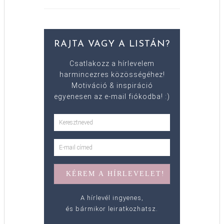
RAJTA VAGY A LISTÁN?
Csatlakozz a hírlevelem
harmincezres közösségéhez!
Motiváció & inspiráció
egyenesen az e-mail fiókodba! :)
A hírlevél ingyenes,
és bármikor leiratkozhatsz.