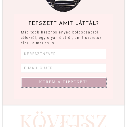
TETSZETT AMIT LÁTTÁL?
Még több hasznos anyag boldogságról,
célokról, egy olyan életről, amit szeretsz
élni - e-mailen is.
KÖVETSZ