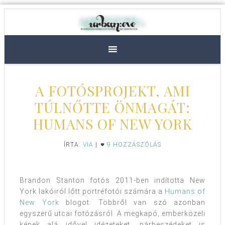
A FOTÓSPROJEKT, AMI
TÚLNŐTTE ÖNMAGÁT:
HUMANS OF NEW YORK
ÍRTA:
VIA
|
9 HOZZÁSZÓLÁS
Brandon Stanton fotós 2011-ben indította New
York lakóiról lőtt portréfotói számára a
Humans of
New York
blogot. Többről van szó azonban
egyszerű utcai fotózásról. A megkapó, emberközeli
képek alá idővel idézeteket, párbeszédeket is