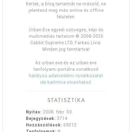
Kérlek, a blog tartalmát ne másold, ne
jelentesd meg más online és offline
felületen.
Urban:Eve egyedi szöveges, képi és
multimédiás tartalom © 2008-2026
Cabbit Supreme LTD, Farkas Lívia.
Minden jog fenntartva!
Az urban:eve és az urban:eve
tanfolyami portálra vonatkozó
hatályos adatvédelmi nyilatkozatot
ide kattintva olvashatod
.
STATISZTIKA
Nyitás:
2008. febr. 03.
Bejegyzések:
3714
Hozzászólások:
69012
Tanfolyamok:
8