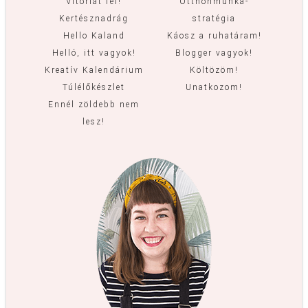
Vitorlát fel!
Otthonmunka-
Kertésznadrág
stratégia
Hello Kaland
Káosz a ruhatáram!
Helló, itt vagyok!
Blogger vagyok!
Kreatív Kalendárium
Költözöm!
Túlélőkészlet
Unatkozom!
Ennél zöldebb nem
lesz!