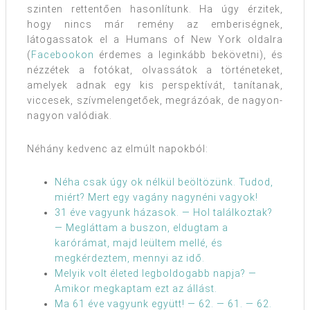
szinten rettentően hasonlítunk. Ha úgy érzitek,
hogy nincs már remény az emberiségnek,
látogassatok el a Humans of New York oldalra
(
Facebookon
érdemes a leginkább bekövetni), és
nézzétek a fotókat, olvassátok a történeteket,
amelyek adnak egy kis perspektívát, tanítanak,
viccesek, szívmelengetőek, megrázóak, de nagyon-
nagyon valódiak.
Néhány kedvenc az elmúlt napokból:
Néha csak úgy ok nélkül beöltözünk. Tudod,
miért? Mert egy vagány nagynéni vagyok!
31 éve vagyunk házasok. — Hol találkoztak?
— Megláttam a buszon, eldugtam a
karórámat, majd leültem mellé, és
megkérdeztem, mennyi az idő.
Melyik volt életed legboldogabb napja? —
Amikor megkaptam ezt az állást.
Ma 61 éve vagyunk együtt! — 62. — 61. — 62.