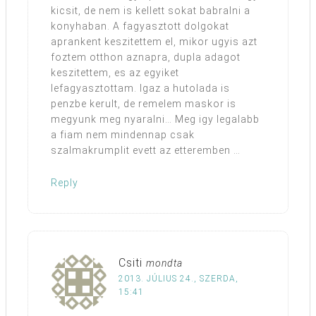
kicsit, de nem is kellett sokat babralni a
konyhaban. A fagyasztott dolgokat
aprankent keszitettem el, mikor ugyis azt
foztem otthon aznapra, dupla adagot
keszitettem, es az egyiket
lefagyasztottam. Igaz a hutolada is
penzbe kerult, de remelem maskor is
megyunk meg nyaralni… Meg igy legalabb
a fiam nem mindennap csak
szalmakrumplit evett az etteremben …
Reply
Csiti
mondta
2013. JÚLIUS 24., SZERDA,
15:41