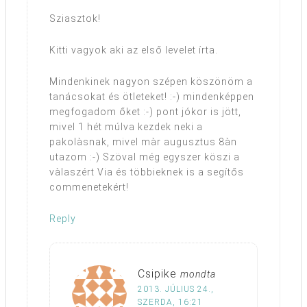
Sziasztok!
Kitti vagyok aki az első levelet írta.
Mindenkinek nagyon szépen köszönöm a
tanácsokat és ötleteket! :-) mindenképpen
megfogadom őket :-) pont jókor is jött,
mivel 1 hét múlva kezdek neki a
pakolàsnak, mivel màr augusztus 8àn
utazom :-) Szöval még egyszer köszi a
vàlaszért Via és többieknek is a segítős
commenetekért!
Reply
Csipike
mondta
2013. JÚLIUS 24.,
SZERDA, 16:21