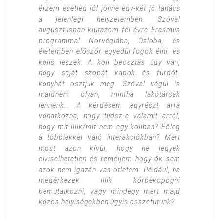
érzem esetleg jól jönne egy-két jó tanács
a jelenlegi helyzetemben. Szóval
augusztusban kiutazom fél évre Erasmus
programmal Norvégiába, Osloba, és
életemben először egyedül fogok élni, és
kolis leszek. A koli beosztás úgy van,
hogy saját szobát kapok és fürdőt-
konyhát osztjuk meg. Szóval végül is
majdnem olyan, mintha lakótársak
lennénk… A kérdésem egyrészt arra
vonatkozna, hogy tudsz-e valamit arról,
hogy mit illik/mit nem egy koliban? Főleg
a többiekkel való interakciókban? Mert
most azon kívül, hogy ne legyek
elviselhetetlen és reméljem hogy ők sem
azok nem igazán van ötletem. Például, ha
megérkezek illik körbekopogni
bemutatkozni, vagy mindegy mert majd
közös helyiségekben úgyis összefutunk?