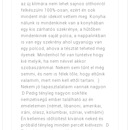
az új klímára nem lehet sajnos otthonról
felkészülni 100%-osan, ezért én sok
mindent már idekint vettem meg. Konyha:
nálunk is mindenkinek van a konyhában
egy kis zárhatós szekrénye, a hűtőben
mindenkinek saját polca, a nappalinkban
is van egy szekrény ahol ugyanúgy van
egy polcod, ahova a tésztát teheted meg
ilyenek. Mindenhol fel van tüntetve hogy
kié melyik, ha nem névvel akkor
szobaszámmal. Nekem sem tűnt el még
semmi, és nem is félek tőle, hogy eltűnik
valamim, mert nem kell ettől tartani. :)
Nekem jó tapasztalataim vannak nagyon
:D Pedig tényleg nagyon sokféle
nemzetiségű ember található az én
emeletemen (német, libanoni, amerikai,
iráni, olasz, kolumbiai, szíriai, vietnámi).
Én kellemes időtöltést kívánok neked és
próbáld tényleg minden percét kiélvezni. :D