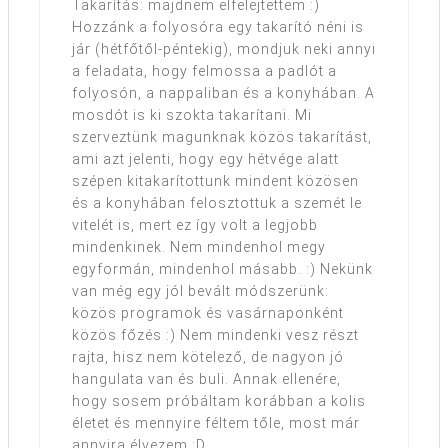
Takarítás: majdnem elfelejtettem :)
Hozzánk a folyosóra egy takarító néni is
jár (hétfőtől-péntekig), mondjuk neki annyi
a feladata, hogy felmossa a padlót a
folyosón, a nappaliban és a konyhában. A
mosdót is ki szokta takarítani. Mi
szerveztünk magunknak közös takarítást,
ami azt jelenti, hogy egy hétvége alatt
szépen kitakarítottunk mindent közösen
és a konyhában felosztottuk a szemét le
vitelét is, mert ez így volt a legjobb
mindenkinek. Nem mindenhol megy
egyformán, mindenhol másabb. :) Nekünk
van még egy jól bevált módszerünk:
közös programok és vasárnaponként
közös főzés :) Nem mindenki vesz részt
rajta, hisz nem kötelező, de nagyon jó
hangulata van és buli. Annak ellenére,
hogy sosem próbáltam korábban a kolis
életet és mennyire féltem tőle, most már
annyira élvezem :D