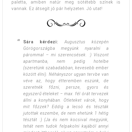
paletta, amiben natúr meg sötétebb színek is
vannak. Ez átsegít jó pár helyzeten. Jó utat!
Sára kérdezi:
Augusztus közepén
Görögországba megyünk nyaralni a
párommal – mi szerencsések. :) Viszont
apartmanba, nem pedig hotelbe
(szeretünk szabadabban, kevesebb ember
között élni). Néhányszor ugyan tervbe van
véve az, hogy étteremben eszünk, de
szeretnék főzni, persze, gyors és
egyszerű ételeket – max. fél órát tervezek
állni a konyhában. Ötleteket várok, hogy
mit főzzek? Eddig a lecsó és tészták
jutottak eszembe, de nem ehetünk 1 hétig
tésztát :) (Ja és nem kocsival megyünk,
tehát nem tudok felpakolni kajából annyi