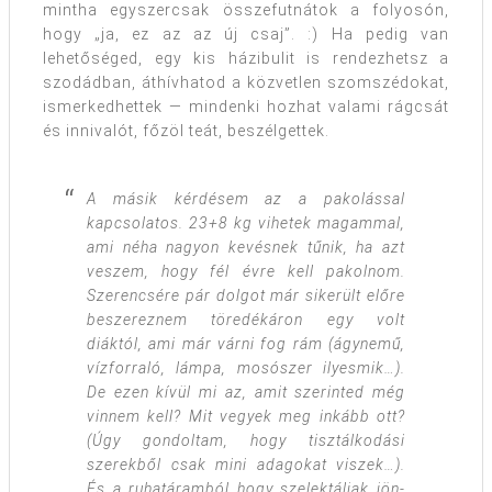
mintha egyszercsak összefutnátok a folyosón,
hogy „ja, ez az az új csaj”. :) Ha pedig van
lehetőséged, egy kis házibulit is rendezhetsz a
szodádban, áthívhatod a közvetlen szomszédokat,
ismerkedhettek — mindenki hozhat valami rágcsát
és innivalót, főzöl teát, beszélgettek.
A másik kérdésem az a pakolással
kapcsolatos. 23+8 kg vihetek magammal,
ami néha nagyon kevésnek tűnik, ha azt
veszem, hogy fél évre kell pakolnom.
Szerencsére pár dolgot már sikerült előre
beszereznem töredékáron egy volt
diáktól, ami már várni fog rám (ágynemű,
vízforraló, lámpa, mosószer ilyesmik…).
De ezen kívül mi az, amit szerinted még
vinnem kell? Mit vegyek meg inkább ott?
(Úgy gondoltam, hogy tisztálkodási
szerekből csak mini adagokat viszek…).
És a ruhatáramból hogy szelektáljak jön-