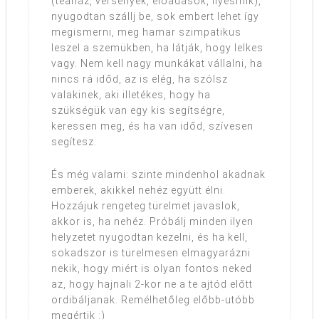
(teaház, versenyek, előadások, ilyesmik),
nyugodtan szállj be, sok embert lehet így
megismerni, meg hamar szimpatikus
leszel a szemükben, ha látják, hogy lelkes
vagy. Nem kell nagy munkákat vállalni, ha
nincs rá időd, az is elég, ha szólsz
valakinek, aki illetékes, hogy ha
szükségük van egy kis segítségre,
keressen meg, és ha van időd, szívesen
segítesz.
És még valami: szinte mindenhol akadnak
emberek, akikkel nehéz együtt élni.
Hozzájuk rengeteg türelmet javaslok,
akkor is, ha nehéz. Próbálj minden ilyen
helyzetet nyugodtan kezelni, és ha kell,
sokadszor is türelmesen elmagyarázni
nekik, hogy miért is olyan fontos neked
az, hogy hajnali 2-kor ne a te ajtód előtt
ordibáljanak. Remélhetőleg előbb-utóbb
megértik :)