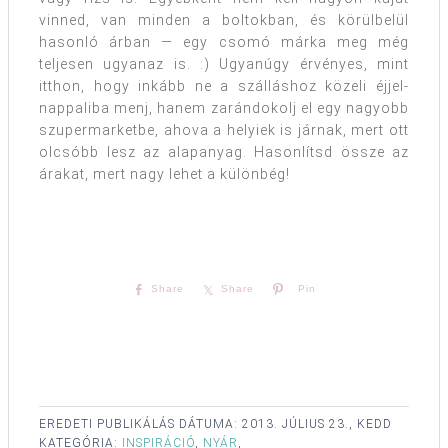
vinned, van minden a boltokban, és körülbelül
hasonló árban — egy csomó márka meg még
teljesen ugyanaz is. :) Ugyanúgy érvényes, mint
itthon, hogy inkább ne a szálláshoz közeli éjjel-
nappaliba menj, hanem zarándokolj el egy nagyobb
szupermarketbe, ahova a helyiek is járnak, mert ott
olcsóbb lesz az alapanyag. Hasonlítsd össze az
árakat, mert nagy lehet a különbég!
Share
Share
Pin
EREDETI PUBLIKÁLÁS DÁTUMA:
2013. JÚLIUS 23., KEDD
KATEGÓRIA:
INSPIRÁCIÓ
,
NYÁR
,