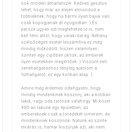
sok minden áthallatszik. Kedves gesztus
lehet, hogy már az elején elmondod a
többieknek, hogy ha bármi ilyen bajuk van,
csak kopogjanak át nyugodtan :) És
persze ugyan ezt megteheted te is, nem
kell félni attól, hogy valaki berág. Néhány
szélsőséges esetet leszámítva ez még
mindig működött, hiszen valamilyen
szinten egy cipőben jártok, az emberek
ilyen esetekben megértőek :) Viszont esti
zenehallgatáshoz tényleg ajánlom a
fülhallgatót, ez egy koliban alap :)
Amire még érdemes odafigyelni, hogy
mindig mindenkinek köszönj, aki a koliban
lakik, vagy oda tartozik valahogy. Mi közel
400-an lakunk egy épületben, az
embereknek csak a töredékét ismerem, de
mindenkinek köszönök. Nálunk ez szinte
elvárás is, hamar kiszúrják azt, aki nem