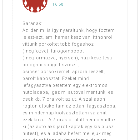
16:58
Saranak:
Az iden mi is igy nyaraltunk, hogy foztem
is ezt-azt, ami hamar kesz van: itthonrol
vittunk porkoltet tobb fogashoz
(megfozve), turogombocot
(megformazva, nyersen), hazi keszitesu
bolognai spagettiszoszt ,
csicseriborsokremet, aprora reszelt,
parolt kaposztat. Ezeket mind
lefagyasztva betettem egy elektromos
hutoladaba, igaz mi autoval mentunk, es
csak kb. 7 ora volt az ut. A szallason
rogton atpakoltam az ottani fagyasztoba,
es mindennap kiolvasztottam valamit
ezek kozul. A 7 oras ut alatt nem olvadtak
ki (az auto aksijarol kaptak egy kis plusz
hutest), es a ladaba befert mellejuk meg