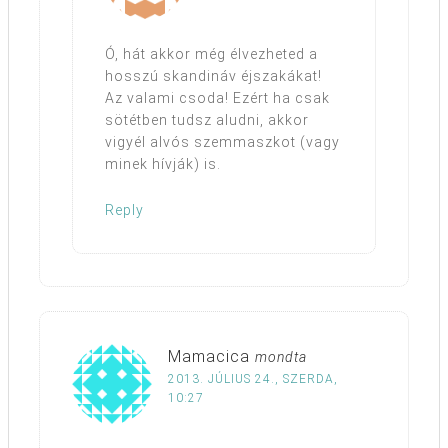
Ó, hát akkor még élvezheted a
hosszú skandináv éjszakákat!
Az valami csoda! Ezért ha csak
sötétben tudsz aludni, akkor
vigyél alvós szemmaszkot (vagy
minek hívják) is.
Reply
Mamacica
mondta
2013. JÚLIUS 24., SZERDA,
10:27