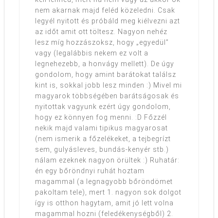
nem akarnak majd feléd közeledni. Csak
legyél nyitott és próbáld meg kiélvezni azt
az időt amit ott töltesz. Nagyon nehéz
lesz míg hozzászoksz, hogy „egyedül”
vagy (legalábbis nekem ez volt a
legnehezebb, a honvágy mellett). De úgy
gondolom, hogy amint barátokat találsz
kint is, sokkal jobb lesz minden :) Mivel mi
magyarok többségében barátságosak és
nyitottak vagyunk ezért úgy gondolom,
hogy ez könnyen fog menni. :D Főzzél
nekik majd valami tipikus magyarosat
(nem ismerik a főzelékeket, a tejbegrízt
sem, gulyásleves, bundás-kenyér stb.)
nálam ezeknek nagyon örültek :) Ruhatár:
én egy bőröndnyi ruhát hoztam
magammal (a legnagyobb bőröndömet
pakoltam tele), mert 1. nagyon sok dolgot
így is otthon hagytam, amit jó lett volna
magammal hozni (feledékenységből) 2.