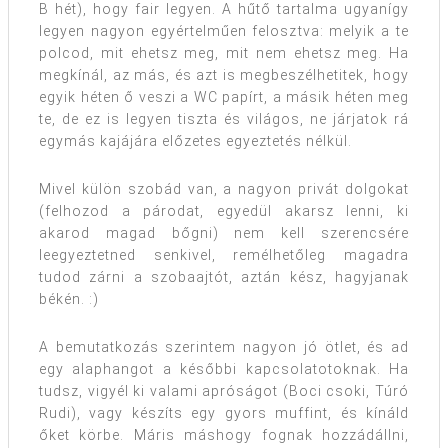
B hét), hogy fair legyen. A hűtő tartalma ugyanígy
legyen nagyon egyértelműen felosztva: melyik a te
polcod, mit ehetsz meg, mit nem ehetsz meg. Ha
megkínál, az más, és azt is megbeszélhetitek, hogy
egyik héten ő veszi a WC papírt, a másik héten meg
te, de ez is legyen tiszta és világos, ne járjatok rá
egymás kajájára előzetes egyeztetés nélkül.
Mivel külön szobád van, a nagyon privát dolgokat
(felhozod a párodat, egyedül akarsz lenni, ki
akarod magad bőgni) nem kell szerencsére
leegyeztetned senkivel, remélhetőleg magadra
tudod zárni a szobaajtót, aztán kész, hagyjanak
békén. :)
A bemutatkozás szerintem nagyon jó ötlet, és ad
egy alaphangot a későbbi kapcsolatotoknak. Ha
tudsz, vigyél ki valami apróságot (Boci csoki, Túró
Rudi), vagy készíts egy gyors muffint, és kínáld
őket körbe. Máris máshogy fognak hozzádállni,