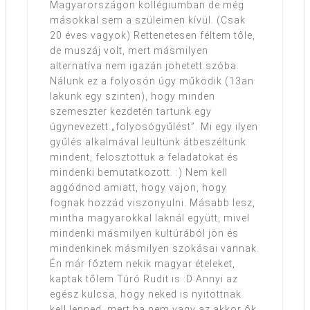
Magyarországon kollégiumban de még
másokkal sem a szüleimen kívül. (Csak
20 éves vagyok) Rettenetesen féltem tőle,
de muszáj volt, mert másmilyen
alternatíva nem igazán jöhetett szóba.
Nálunk ez a folyosón úgy működik (13an
lakunk egy szinten), hogy minden
szemeszter kezdetén tartunk egy
úgynevezett „folyosógyűlést”. Mi egy ilyen
gyűlés alkalmával leültünk átbeszéltünk
mindent, felosztottuk a feladatokat és
mindenki bemutatkozott. :) Nem kell
aggódnod amiatt, hogy vajon, hogy
fognak hozzád viszonyulni. Másabb lesz,
mintha magyarokkal laknál együtt, mivel
mindenki másmilyen kultúrából jön és
mindenkinek másmilyen szokásai vannak.
Én már főztem nekik magyar ételeket,
kaptak tőlem Túró Rudit is :D Annyi az
egész kulcsa, hogy neked is nyitottnak
kell lenned, mert ha nem vagy az akkor ők