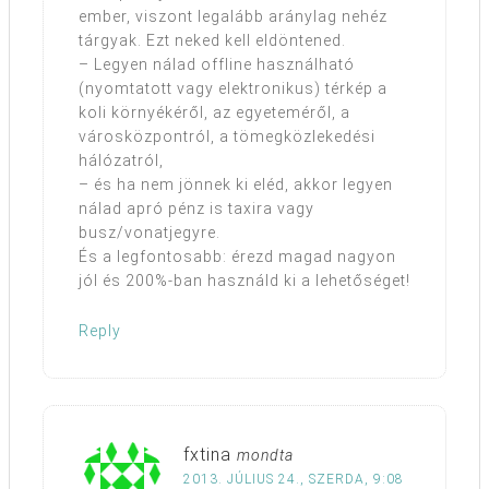
ember, viszont legalább aránylag nehéz
tárgyak. Ezt neked kell eldöntened.
– Legyen nálad offline használható
(nyomtatott vagy elektronikus) térkép a
koli környékéről, az egyeteméről, a
városközpontról, a tömegközlekedési
hálózatról,
– és ha nem jönnek ki eléd, akkor legyen
nálad apró pénz is taxira vagy
busz/vonatjegyre.
És a legfontosabb: érezd magad nagyon
jól és 200%-ban használd ki a lehetőséget!
Reply
fxtina
mondta
2013. JÚLIUS 24., SZERDA, 9:08