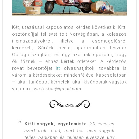
Két, utazással kapcsolatos kérdés következik! Kitti
ösztöndíjjal fél évet tölt Norvégiában, a koleszos
illemszabályokról, illetve a csomagolásról
kérdezett, Sáráék pedig apartmanban lesznek
Görögországban, és úgy akarnak spórolni, hogy
ők főznek — ehhez kértek ötleteket. A kérdezős
rovat bevezetőjét
itt
olvashatjátok, továbbra is
várom a kérdéseiteket mindenfélével kapcsolatban
— akár tanácsot kérnétek, akár kíváncsiak vagytok
valamire:
via.farkas@gmail.com
.
Kitti vagyok, egyetemista
, 20 éves és
azért írok most, mert bár nem vagyok
teljes pánikban és teljesen elveszve úgy