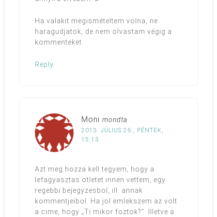
Ha valakit megismételtem volna, ne
haragudjatok, de nem olvastam végig a
kommenteket.
Reply
Moni
mondta
2013. JÚLIUS 26., PÉNTEK,
15:13
Azt meg hozza kell tegyem, hogy a
lefagyasztas otletet innen vettem, egy
regebbi bejegyzesbol, ill. annak
kommentjeibol. Ha jol emlekszem az volt
a cime, hogy „Ti mikor foztok?”. Illetve a