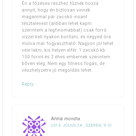
Én a főzéses részhez fűznék hozzá
annyit, hogy én biztosan vinnék
magammal pár zacskó insant
tésztalevest (aldiban lehet kapni
szerintem a legfinomabbat) csak forró
vízzel kell nyakon borítani, és negyed óra
múlva már fogyasztható. Nagyon jól lehet
vele lakni, kis helyen elfér. 1 zacskó kb
150 forint és 2 éhes embernek szerintem
bőven elég. Nem egy fitness fogás, de
vészhelyzetre jó megoldás lehet.
Reply
Anna
mondta
2013. JÚLIUS 24., SZERDA, 9:31