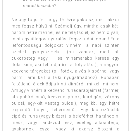
marad kupacba?
Ne úgy fogd fel, hogy fél évre pakolsz, mert akkor
meg fogsz hülyülni. Számolj úgy, mintha csak két-
három hétre mennél, és ne felejtsd el, ez nem olyan,
mint egy átlagos nyaralás: fogsz tudni mosni! Én a
létfontosságú dolgokat vinném: a napi szinten
szedett gyógyszereket (ha vannak, mert pl.
cukorbeteg vagy — és mihamarabb keress egy
dokit kinn, aki fel tudja írni a folytatást), a nagyon
kedvenc tárgyakat (pl. fotók, alvós kispárna, vagy
bármi, ami kell a lelki nyugalmadhoz). Ruhában
feltétlenül érdeklődj a kinti klímáról: mi kell, mi nem.
Amúgy vinném a kedvenc ruhadarabjaimat (farmer,
strapabíró cipő, kedvenc pólók, kardigán, vékony
pulcsi, egy-két vastag pulcsi), meg kb. egy hétre
elegendő bugyit, fehérneműt. Egy kiöltözősebb
cipő és ruha (vagy blézer) is beleférhet, ha táncolni
mész, vagy randevúd lesz, esetleg állásinterjú,
gyakornok leszel, vagy ki akarsz öltözni a