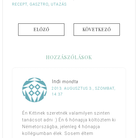
RECEPT, GASZTRO
,
UTAZÁS
ELŐZŐ
KÖVETKEZŐ
HOZZÁSZÓLÁSOK
Indi
mondta
2013. AUGUSZTUS 3., SZOMBAT,
14:37
Én Kittinek szeretnék valamilyen szinten
tanácsot adni :) Én 6 hónapja költöztem ki
Németországba, jelenleg 4 hónapja
kollégiumban élek. Sosem éltem