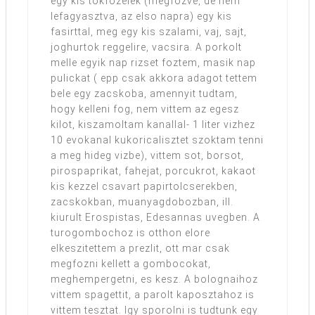
egy kis tokfozelek (megfozve, de nem
lefagyasztva, az elso napra) egy kis
fasirttal, meg egy kis szalami, vaj, sajt,
joghurtok reggelire, vacsira. A porkolt
melle egyik nap rizset foztem, masik nap
pulickat ( epp csak akkora adagot tettem
bele egy zacskoba, amennyit tudtam,
hogy kelleni fog, nem vittem az egesz
kilot, kiszamoltam kanallal- 1 liter vizhez
10 evokanal kukoricalisztet szoktam tenni
a meg hideg vizbe), vittem sot, borsot,
pirospaprikat, fahejat, porcukrot, kakaot
kis kezzel csavart papirtolcserekben,
zacskokban, muanyagdobozban, ill.
kiurult Erospistas, Edesannas uvegben. A
turogombochoz is otthon elore
elkeszitettem a prezlit, ott mar csak
megfozni kellett a gombocokat,
meghempergetni, es kesz. A bolognaihoz
vittem spagettit, a parolt kaposztahoz is
vittem tesztat. Igy sporolni is tudtunk egy