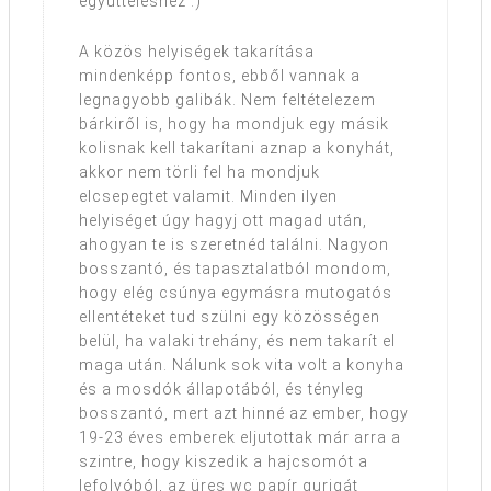
együttéléshez :)
A közös helyiségek takarítása
mindenképp fontos, ebből vannak a
legnagyobb galibák. Nem feltételezem
bárkiről is, hogy ha mondjuk egy másik
kolisnak kell takarítani aznap a konyhát,
akkor nem törli fel ha mondjuk
elcsepegtet valamit. Minden ilyen
helyiséget úgy hagyj ott magad után,
ahogyan te is szeretnéd találni. Nagyon
bosszantó, és tapasztalatból mondom,
hogy elég csúnya egymásra mutogatós
ellentéteket tud szülni egy közösségen
belül, ha valaki trehány, és nem takarít el
maga után. Nálunk sok vita volt a konyha
és a mosdók állapotából, és tényleg
bosszantó, mert azt hinné az ember, hogy
19-23 éves emberek eljutottak már arra a
szintre, hogy kiszedik a hajcsomót a
lefolyóból, az üres wc papír gurigát