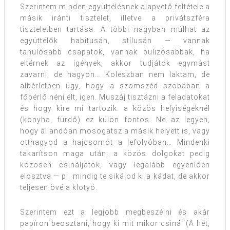
Szerintem minden együttélésnek alapvető feltétele a
másik iránti tisztelet, illetve a privátszféra
tiszteletben tartása. A többi nagyban múlhat az
együttélők habitusán, stílusán — vannak
tanulósabb csapatok, vannak bulizósabbak, ha
eltérnek az igények, akkor tudjátok egymást
zavarni, de nagyon… Koleszban nem laktam, de
albérletben úgy, hogy a szomszéd szobában a
főbérlő néni élt, igen. Muszáj tisztázni a feladatokat
és hogy kire mi tartozik: a közös helyiségeknél
(konyha, fürdő) ez külön fontos. Ne az legyen,
hogy állandóan mosogatsz a másik helyett is, vagy
otthagyod a hajcsomót a lefolyóban… Mindenki
takarítson maga után, a közös dolgokat pedig
közösen csináljátok, vagy legalább egyenlően
elosztva — pl. mindig te sikálod ki a kádat, de akkor
teljesen övé a klotyó.
Szerintem ezt a legjobb megbeszélni és akár
papíron beosztani, hogy ki mit mikor csinál (A hét,