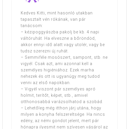
Kedves Kitti, mint hasonló utakban
tapasztalt vén rókának, van pár
tanácsom:
– kézipoggyászba pakolj be kb. 4 napi
váltóruhát. Ha elveszne a bőröndöd,
akkor ennyi idő alatt vagy utolér, vagy be
tudsz szerezni új ruhát.
– Semmiféle mosószert, sampont, stb. ne
vigyél. Csak azt, ami azonnal kell a
személyes higiéniához. Ezek marha
nehezek és ott is ugyanúgy meg tudod
venni az első napokban.
– Vigyél viszont pár személyes apró
holmit, terítőt, képet, stb., amivel
otthonosabbá varázsolhatod a szobád.
– Lehetőleg még itthon járj utána, hogy
milyen a konyha felszereltsége. Ha nincs
edény, az némi gondot jelent, mert pár
hónapra ilyesmit nem szívesen vásárol az