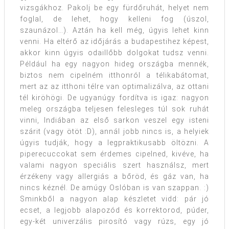
vizsgákhoz. Pakolj be egy fürdőruhát, helyet nem
foglal, de lehet, hogy kelleni fog (úszol,
szaunázol…). Aztán ha kell még, úgyis lehet kinn
venni. Ha eltérő az időjárás a budapestihez képest,
akkor kinn úgyis odaillőbb dolgokat tudsz venni.
Például ha egy nagyon hideg országba mennék,
biztos nem cipelném itthonról a télikabátomat,
mert az az itthoni télre van optimalizálva, az ottani
tél kiröhögi. De ugyanúgy fordítva is igaz: nagyon
meleg országba teljesen felesleges túl sok ruhát
vinni, Indiában az első sarkon veszel egy isteni
szárit (vagy ötöt :D), annál jobb nincs is, a helyiek
úgyis tudják, hogy a legpraktikusabb öltözni. A
piperecuccokat sem érdemes cipelned, kivéve, ha
valami nagyon speciális szert használsz, mert
érzékeny vagy allergiás a bőröd, és gáz van, ha
nincs kéznél. De amúgy Oslóban is van szappan. :)
Sminkből a nagyon alap készletet vidd: pár jó
ecset, a legjobb alapozód és korrektorod, púder,
egy-két univerzális pirosító vagy rúzs, egy jó