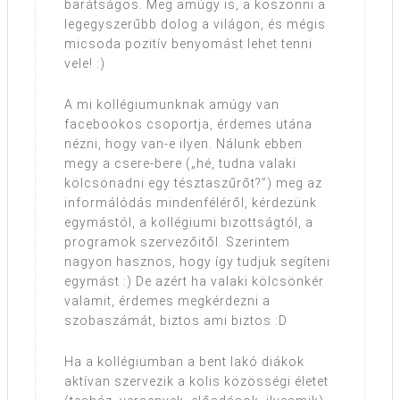
barátságos. Meg amúgy is, a köszönni a
legegyszerűbb dolog a világon, és mégis
micsoda pozitív benyomást lehet tenni
vele! :)
A mi kollégiumunknak amúgy van
facebookos csoportja, érdemes utána
nézni, hogy van-e ilyen. Nálunk ebben
megy a csere-bere („hé, tudna valaki
kölcsönadni egy tésztaszűrőt?”) meg az
informálódás mindenféléről, kérdezünk
egymástól, a kollégiumi bizottságtól, a
programok szervezőitől. Szerintem
nagyon hasznos, hogy így tudjuk segíteni
egymást :) De azért ha valaki kölcsönkér
valamit, érdemes megkérdezni a
szobaszámát, biztos ami biztos :D
Ha a kollégiumban a bent lakó diákok
aktívan szervezik a kolis közösségi életet