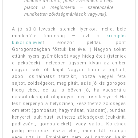
mindent itthonról, plusz szeretném a helyi
piacot is megismerni – szerencsére
mindketten zöldségmániások vagyunk).
A jó sűrű levesek isteniek ilyenkor, mehet bele
mindenféle finomság — ezt a
krumplis
kukoricaleves
t először például pont
Görögországban főztük két éve. :) Nagyon sokat
ettünk nyers gyümölcsöt vagy hideg ételt (isteniek
a pékségek), melegben úgysem kíván az ember
nagyon sok főtt kaját. Nagyon finom a joghurt,
abból csinálhatsz tzatzikit, hozzá vegyél feta
sajtot, zöldségeket, meg pitát, az is jó kis görögös
hideg ebéd, de az is bőven jó, ha vacsorára
nassoltok sajtot, olajbogyót meg friss kenyeret. Ha
lesz serpenyő a helyszínen, készíthetsz zöldséges
omlettet (gombásat, hagymásat, húsosat), bundás
kenyeret, sült húst, süthetsz zöldségeket (cukkinit,
padlizsánt, gombafejeket), vagy sajtot. Köretnek
pedig nem csak tészta lehet, hanem főtt krumpli
vagy rizs is. Egyébként nem kell nagyon kaját