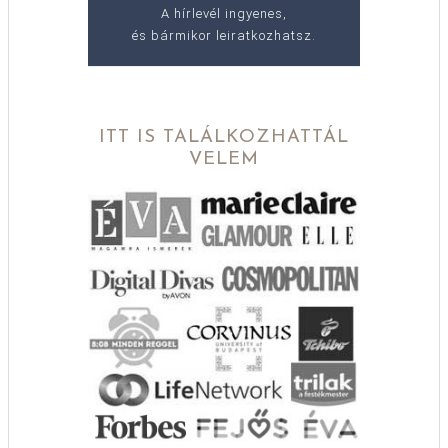
A hírlevél ingyenes,
és bármikor leiratkozhatsz.
ITT IS TALÁLKOZHATTÁL
VELEM