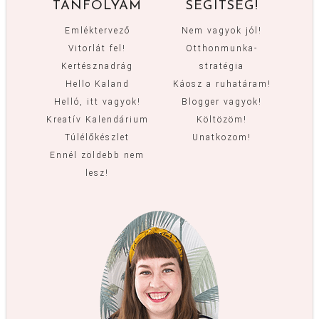
TANFOLYAM
SEGÍTSÉG!
Emléktervező
Nem vagyok jól!
Vitorlát fel!
Otthonmunka-
Kertésznadrág
stratégia
Hello Kaland
Káosz a ruhatáram!
Helló, itt vagyok!
Blogger vagyok!
Kreatív Kalendárium
Költözöm!
Túlélőkészlet
Unatkozom!
Ennél zöldebb nem
lesz!