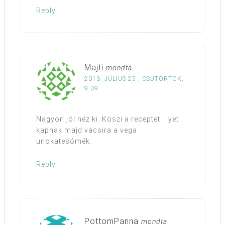
Reply
Majti
mondta
2013. JÚLIUS 25., CSÜTÖRTÖK,
9:39
Nagyon jól néz ki. Köszi a receptet. Ilyet
kapnak majd vacsira a vega
unokatesómék.
Reply
PottomPanna
mondta