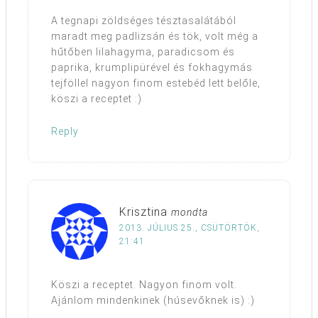
A tegnapi zöldséges tésztasalátából
maradt meg padlizsán és tök, volt még a
hűtőben lilahagyma, paradicsom és
paprika, krumplipürével és fokhagymás
tejföllel nagyon finom estebéd lett belőle,
köszi a receptet :)
Reply
Krisztina
mondta
2013. JÚLIUS 25., CSÜTÖRTÖK,
21:41
Köszi a receptet. Nagyon finom volt.
Ajánlom mindenkinek (húsevőknek is) :)