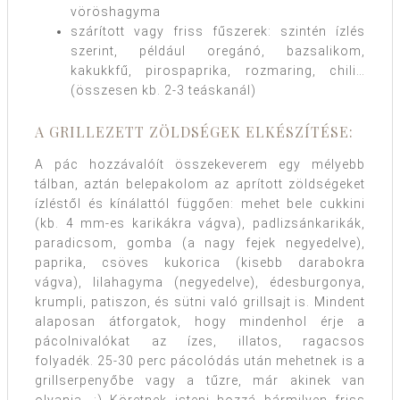
vöröshagyma
szárított vagy friss fűszerek: szintén ízlés
szerint, például oregánó, bazsalikom,
kakukkfű, pirospaprika, rozmaring, chili…
(összesen kb. 2-3 teáskanál)
A GRILLEZETT ZÖLDSÉGEK ELKÉSZÍTÉSE:
A pác hozzávalóít összekeverem egy mélyebb
tálban, aztán belepakolom az aprított zöldségeket
ízléstől és kínálattól függően: mehet bele cukkini
(kb. 4 mm-es karikákra vágva), padlizsánkarikák,
paradicsom, gomba (a nagy fejek negyedelve),
paprika, csöves kukorica (kisebb darabokra
vágva), lilahagyma (negyedelve), édesburgonya,
krumpli, patiszon, és sütni való grillsajt is. Mindent
alaposan átforgatok, hogy mindenhol érje a
pácolnivalókat az ízes, illatos, ragacsos
folyadék. 25-30 perc pácolódás után mehetnek is a
grillserpenyőbe vagy a tűzre, már akinek van