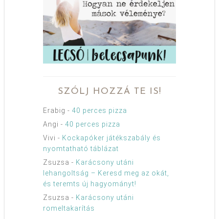
SZÓLJ HOZZÁ TE IS!
Erabig
-
40 perces pizza
Angi
-
40 perces pizza
Vivi
-
Kockapóker játékszabály és
nyomtatható táblázat
Zsuzsa
-
Karácsony utáni
lehangoltság – Keresd meg az okát,
és teremts új hagyományt!
Zsuzsa
-
Karácsony utáni
romeltakarítás