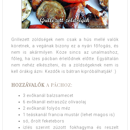
Grillezett zöldségek nem csak a hús mellé valók
köretnek, a vegának bizony ez a nyári főfogás, és
nem is akármilyen. Köze sincs az unalmashoz,
főleg, ha ízes pácban érlelődnek előtte. Egyáltalán
nem nehéz elkészíteni, és a zöldségeknek nem is
kell órákig ázni. Kezdők is bátran kipróbálhatják! :)
HOZZÁVALÓK
A PÁCHOZ:
3 evőkanál balzsamecet
6 evőkanál extraszűz olívaolaj
2 evőkanál folyós méz
1 teáskanál francia mustár (lehet magos is)
só, őrölt feketebors
ízlés szerint zúzott fokhagyma és reszelt