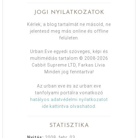
JOGI NYILATKOZATOK
Kérlek, a blog tartalmát ne másold, ne
jelentesd meg más online és offline
felületen.
Urban:Eve egyedi szöveges, képi és
multimédiás tartalom © 2008-2026
Cabbit Supreme LTD, Farkas Lívia.
Minden jog fenntartva!
Az urban:eve és az urban:eve
tanfolyami portálra vonatkozó
hatályos adatvédelmi nyilatkozatot
ide kattintva olvashatod
.
STATISZTIKA
Nyitás:
2008. febr. 03.