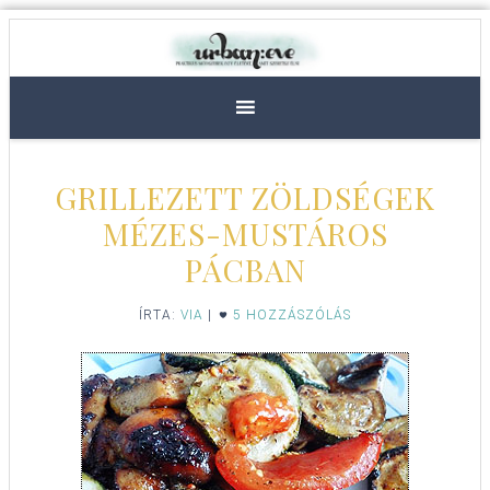
GRILLEZETT ZÖLDSÉGEK
MÉZES-MUSTÁROS
PÁCBAN
ÍRTA:
VIA
|
5 HOZZÁSZÓLÁS