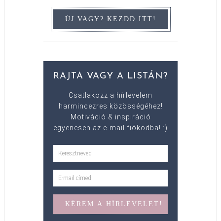
RAJTA VAGY A LISTÁN?
Csatlakozz a hírlevelem
harmincezres közösségéhez!
Motiváció & inspiráció
egyenesen az e-mail fiókodba! :)