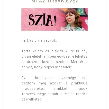
MI AZ URBAN:EVE?
Farkas Lívia vagyok.
Tarts velem és alakíts ki te is egy
olyan életet, amiben egyszerre lehetsz
határozott, laza és szabad. Mert érsz
annyit, hogy tegyél magadért.
Az urban:eve-en tizennégy éve
osztom meg azokat a praktikus
módszereket, amikkel mások
konzerv-megoldásait a saját utadra
cserélheted.