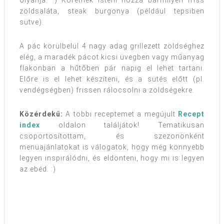
olyanja. :) Köretnek isteni hozzá bármilyen friss
zöldsaláta, steak burgonya (például tepsiben
sütve).
A pác körülbelül 4 nagy adag grillezett zöldséghez
elég, a maradék pácot kicsi üvegben vagy műanyag
flakonban a hűtőben pár napig el lehet tartani.
Előre is el lehet készíteni, és a sütés előtt (pl.
vendégségben) frissen rálocsolni a zöldségekre.
Közérdekű:
A többi receptemet a megújult
Recept
index
oldalon találjátok! Tematikusan
csoportosítottam, és szezononként
menüajánlatokat is válogatok, hogy még könnyebb
legyen inspirálódni, és eldönteni, hogy mi is legyen
az ebéd. :)