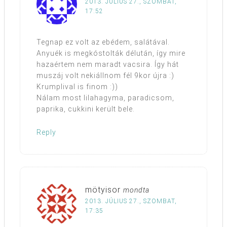
2013. JÚLIUS 27., SZOMBAT,
17:52
Tegnap ez volt az ebédem, salátával.
Anyuék is megkóstolták délután, így mire
hazaértem nem maradt vacsira. Így hát
muszáj volt nekiállnom fél 9kor újra :)
Krumplival is finom :))
Nálam most lilahagyma, paradicsom,
paprika, cukkini került bele.
Reply
mötyisor
mondta
2013. JÚLIUS 27., SZOMBAT,
17:35