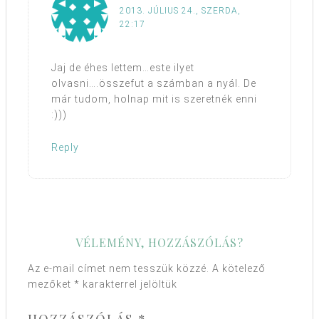
2013. JÚLIUS 24., SZERDA,
22:17
Jaj de éhes lettem…este ilyet
olvasni….összefut a számban a nyál. De
már tudom, holnap mit is szeretnék enni
:)))
Reply
VÉLEMÉNY, HOZZÁSZÓLÁS?
Az e-mail címet nem tesszük közzé.
A kötelező
mezőket
*
karakterrel jelöltük