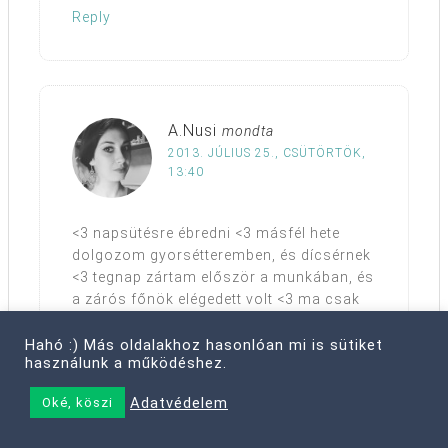
Reply
A.Nusi
mondta
2013. JÚLIUS 25., CSÜTÖRTÖK,
13:40
<3 napsütésre ébredni <3 másfél hete
dolgozom gyorsétteremben, és dícsérnek
<3 tegnap zártam először a munkában, és
a zárós főnök elégedett volt <3 ma csak
16:30-ra kell mennem <3 a párom egy
gyönyörű kovácsoltvas rózsával lepett
Hahó :) Más oldalakhoz hasonlóan mi is sütiket
használunk a működéshez.
meg előre névnapomra (ő csinálta- ez
már a harmadik több mint 2 és fél éves
Adatvédelem
Oké, köszi
kapcsolatunk kezdete óta :) <3 <3 <3) <3
már csak pár nap és szülinapi buli egy