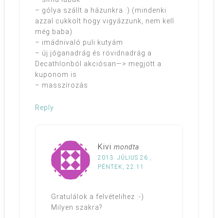
– gólya szállt a házunkra :) (mindenki
azzal cukkolt hogy vigyázzunk, nem kell
még baba)
– imádnivaló puli kutyám
– új jóganadrág és rövidnadrág a
Decathlonból akciósan—> megjött a
kuponom is
– masszírozás
Reply
Kivi
mondta
2013. JÚLIUS 26.,
PÉNTEK, 22:11
Gratulálok a felvételihez :-)
Milyen szakra?