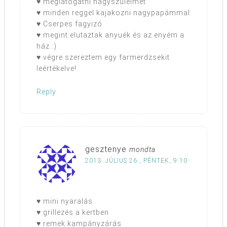
♥ meglátogatni nagyszüleimet
♥ minden reggel kajakozni nagypapámmal
♥ Cserpes fagyizó
♥ megint elutaztak anyuék és az enyém a
ház :)
♥ végre szereztem egy farmerdzsekit
leértékelve!
Reply
gesztenye
mondta
2013. JÚLIUS 26., PÉNTEK, 9:10
♥ mini nyaralás
♥ grillezés a kertben
♥ remek kampányzárás