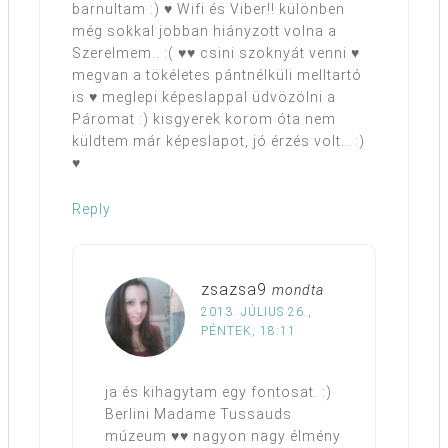
barnultam :) ♥ Wifi és Viber!! különben
még sokkal jobban hiányzott volna a
Szerelmem.. :( ♥♥ csini szoknyát venni ♥
megvan a tökéletes pántnélküli melltartó
is ♥ meglepi képeslappal üdvözölni a
Páromat :) kisgyerek korom óta nem
küldtem már képeslapot, jó érzés volt… :)
♥
Reply
zsazsa9
mondta
2013. JÚLIUS 26.,
PÉNTEK, 18:11
ja és kihagytam egy fontosat. :)
Berlini Madame Tussauds
múzeum ♥♥ nagyon nagy élmény