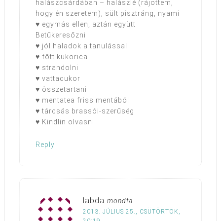
halászcsárdában – halászlé (rájöttem,
hogy én szeretem), sült pisztráng, nyami
♥ egymás ellen, aztán együtt
Betűkeresőzni
♥ jól haladok a tanulással
♥ főtt kukorica
♥ strandolni
♥ vattacukor
♥ összetartani
♥ mentatea friss mentából
♥ tárcsás brassói-szerűség
♥ Kindlin olvasni
Reply
labda
mondta
2013. JÚLIUS 25., CSÜTÖRTÖK,