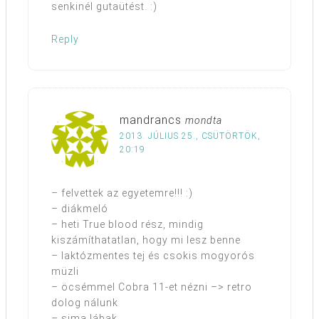
senkinél gutaütést. :)
Reply
mandrancs
mondta
2013. JÚLIUS 25., CSÜTÖRTÖK,
20:19
– felvettek az egyetemre!!! :)
– diákmeló
– heti True blood rész, mindig
kiszámíthatatlan, hogy mi lesz benne
– laktózmentes tej és csokis mogyorós
müzli
– öcsémmel Cobra 11-et nézni –> retro
dolog nálunk
– sima lábak