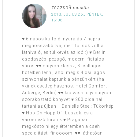
zsazsa9
mondta
2013. JÚLIUS 26., PÉNTEK,
18:06
♥ 6 napos külföldi nyaralás 7 napra
meghosszabbítva, mert túl sok volt a
látnivaló, és túl kevés az idő :) ♥ Berlin
csodaszép! pezsgő, modern, fiatalos
város ♥♥ nagyon klassz, 3 csillagos
hotelben lenni, ahol mégis 4 csillagos
színvonalat kaptunk a pénzünkért (ha
vkinek esetleg hasznos: Hotel Comfort
Auberge, Berlin) ♥♥ kiolvasni egy nagyon
szórakoztató könyvet ♥ 200 oldalnál
tartani az újban – Danielle Steel: Tükörkép
♥ Hop On Hopp Off buszok, és a
városnéző túráink ♥ Prágában
megkóstolni egy étteremben a cseh
specialitást: finoooom! ♥♥ láthatóan