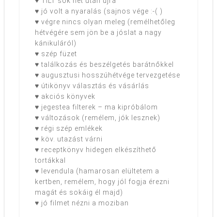
♥ TILT sok hét után újra
♥ jó volt a nyaralás (sajnos vége :-( )
♥ végre nincs olyan meleg (remélhetőleg
hétvégére sem jön be a jóslat a nagy
kánikuláról)
♥ szép füzet
♥ találkozás és beszélgetés barátnőkkel
♥ augusztusi hosszúhétvége tervezgetése
♥ útikönyv választás és vásárlás
♥ akciós könyvek
♥ jegestea filterek – ma kipróbálom
♥ változások (remélem, jók lesznek)
♥ régi szép emlékek
♥ köv. utazást várni
♥ receptkönyv hidegen elkészíthető
tortákkal
♥ levendula (hamarosan elültetem a
kertben, remélem, hogy jól fogja érezni
magát és sokáig él majd)
♥ jó filmet nézni a moziban