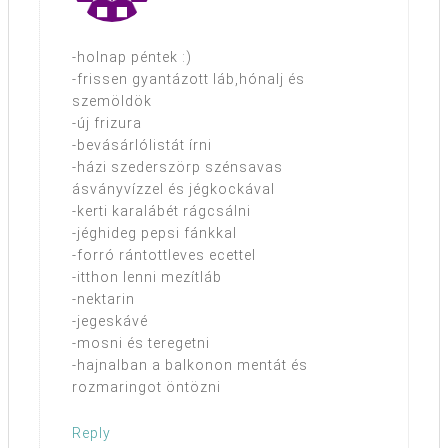
-holnap péntek :)
-frissen gyantázott láb,hónalj és
szemöldök
-új frizura
-bevásárlólistát írni
-házi szederszörp szénsavas
ásványvízzel és jégkockával
-kerti karalábét rágcsálni
-jéghideg pepsi fánkkal
-forró rántottleves ecettel
-itthon lenni mezítláb
-nektarin
-jegeskávé
-mosni és teregetni
-hajnalban a balkonon mentát és
rozmaringot öntözni
Reply