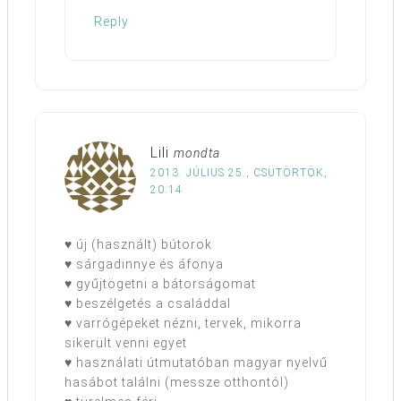
Reply
Lili
mondta
2013. JÚLIUS 25., CSÜTÖRTÖK,
20:14
♥ új (használt) bútorok
♥ sárgadinnye és áfonya
♥ gyűjtögetni a bátorságomat
♥ beszélgetés a családdal
♥ varrógépeket nézni, tervek, mikorra
sikerült venni egyet
♥ használati útmutatóban magyar nyelvű
hasábot találni (messze otthontól)