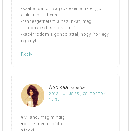
-szabadságon vagyok ezen a héten, jól
esik kicsit pihenni
-rendezgethetem a házunkat, még
függönyöket is mostam :)
-kacérkodom a gondolattal, hogy írok egy
regényt…
Reply
Apolkaa
mondta
2013. JÚLIUS 25., CSÜTÖRTÖK,
15:30
♥Milánó, még mindig
♥olasz menü ebédre
♥fagyi