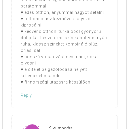
barátommal
♥ édes otthon, anyummal nagyot sétálni
♥ otthoni olasz kézműves fagyizót
kipróbálni
♥ kedvenc otthoni turkálóból gyönyörű
dolgokat beszerezni: színes-pöttyös nyári
ruha, klassz színeket kombináló blúz,
óriási sál
♥ hosszú vonatozást nem unni, sokat
olvasni
♥ előítélet beigazolódása helyett
kellemeset csalódni
♥ finnországi utazásra készülődni
Reply
Kivi
mondta