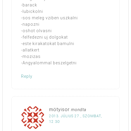
-barack
-lubickolni
-sos meleg vziben uszkalni
-napozni
-oshot olvasni
-felfedezni uj dolgokat
-este kirakatokat bamulni
-allatkert
-mozizas
-Angyalommal beszelgetni
Reply
mötyisor
mondta
2013. JÚLIUS 27., SZOMBAT,
12:30