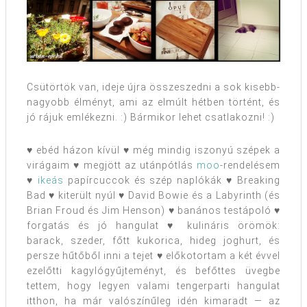
Csütörtök van, ideje újra összeszedni a sok kisebb-
nagyobb élményt, ami az elmúlt hétben történt, és
jó rájuk emlékezni. :) Bármikor lehet csatlakozni! :)
♥ ebéd házon kívül ♥ még mindig iszonyú szépek a
virágaim ♥ megjött az utánpótlás
moo
-rendelésem
♥
ikeás
papírcuccok és szép naplókák ♥ Breaking
Bad ♥ kiterült nyúl ♥ David Bowie és a Labyrinth (és
Brian Froud és Jim Henson) ♥ banános testápoló ♥
forgatás és jó hangulat ♥ kulináris örömök:
barack, szeder, főtt kukorica, hideg joghurt, és
persze hűtőből inni a tejet ♥ előkotortam a két évvel
ezelőtti kagylógyűjteményt, és befőttes üvegbe
tettem, hogy legyen valami tengerparti hangulat
itthon, ha már valószínűleg idén kimaradt — az