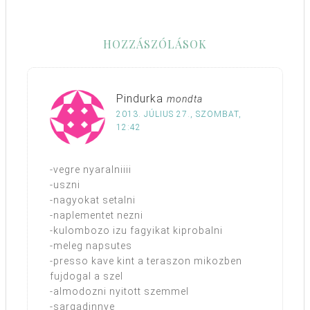
HOZZÁSZÓLÁSOK
Pindurka
mondta
2013. JÚLIUS 27., SZOMBAT,
12:42
-vegre nyaralniiii
-uszni
-nagyokat setalni
-naplementet nezni
-kulombozo izu fagyikat kiprobalni
-meleg napsutes
-presso kave kint a teraszon mikozben
fujdogal a szel
-almodozni nyitott szemmel
-sargadinnye