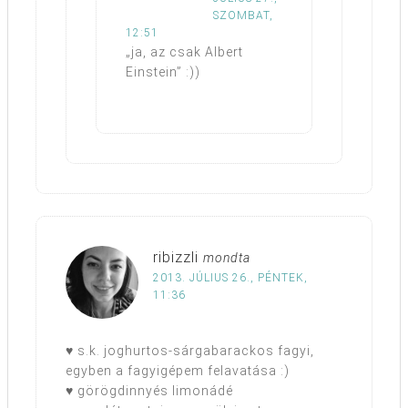
SZOMBAT,
12:51
„ja, az csak Albert
Einstein” :))
ribizzli
mondta
2013. JÚLIUS 26., PÉNTEK,
11:36
♥ s.k. joghurtos-sárgabarackos fagyi,
egyben a fagyigépem felavatása :)
♥ görögdinnyés limonádé