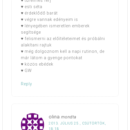
♥ türelmes férj
♥ esti séta
♥ érdeklődő barát
♥ végre vannak edényeim is
♥ lényegében ismeretlen emberek
segítsége
♥ felismerni az előítéleteimet és próbálni
alakítani rajtuk
♥ még dolgoznom kell a napi rutinon, de
már látom a gyenge pontokat
♥ közös ebédek
♥ GW
Reply
olina
mondta
2013. JÚLIUS 25., CSÜTÖRTÖK,
18:18