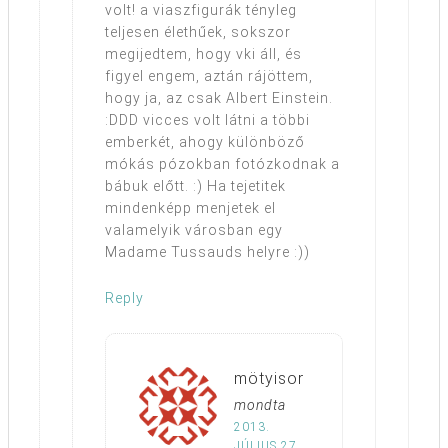
volt! a viaszfigurák tényleg
teljesen élethűek, sokszor
megijedtem, hogy vki áll, és
figyel engem, aztán rájöttem,
hogy ja, az csak Albert Einstein.
:DDD vicces volt látni a többi
emberkét, ahogy különböző
mókás pózokban fotózkodnak a
bábuk előtt. :) Ha tejetitek
mindenképp menjetek el
valamelyik városban egy
Madame Tussauds helyre :))
Reply
mötyisor
mondta
2013.
JÚLIUS 27.,