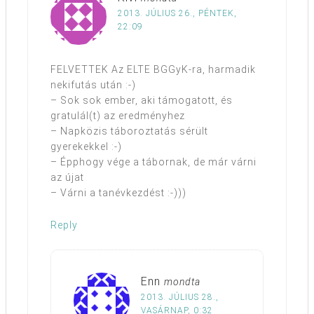
2013. JÚLIUS 26., PÉNTEK,
22:09
FELVETTEK Az ELTE BGGyK-ra, harmadik
nekifutás után :-)
– Sok sok ember, aki támogatott, és
gratulál(t) az eredményhez
– Napközis táboroztatás sérült
gyerekekkel :-)
– Épphogy vége a tábornak, de már várni
az újat
– Várni a tanévkezdést :-)))
Reply
Enn
mondta
2013. JÚLIUS 28.,
VASÁRNAP, 0:32