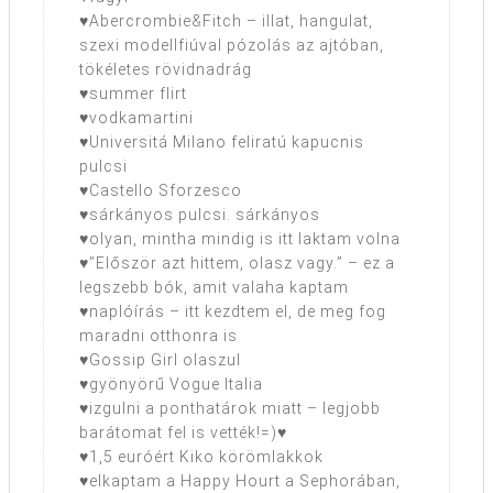
♥Abercrombie&Fitch – illat, hangulat,
szexi modellfiúval pózolás az ajtóban,
tökéletes rövidnadrág
♥summer flirt
♥vodkamartini
♥Universitá Milano feliratú kapucnis
pulcsi
♥Castello Sforzesco
♥sárkányos pulcsi. sárkányos
♥olyan, mintha mindig is itt laktam volna
♥”Először azt hittem, olasz vagy.” – ez a
legszebb bók, amit valaha kaptam
♥naplóírás – itt kezdtem el, de meg fog
maradni otthonra is
♥Gossip Girl olaszul
♥gyönyörű Vogue Italia
♥izgulni a ponthatárok miatt – legjobb
barátomat fel is vették!=)♥
♥1,5 euróért Kiko körömlakkok
♥elkaptam a Happy Hourt a Sephorában,