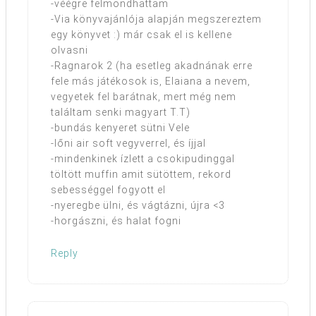
-véégre felmondhattam
-Via könyvajánlója alapján megszereztem
egy könyvet :) már csak el is kellene
olvasni
-Ragnarok 2 (ha esetleg akadnának erre
fele más játékosok is, Elaiana a nevem,
vegyetek fel barátnak, mert még nem
találtam senki magyart T.T)
-bundás kenyeret sütni Vele
-lőni air soft vegyverrel, és íjjal
-mindenkinek ízlett a csokipudinggal
töltött muffin amit sütöttem, rekord
sebességgel fogyott el
-nyeregbe ülni, és vágtázni, újra <3
-horgászni, és halat fogni
Reply