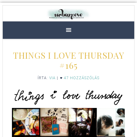
THINGS I LOVE THURSDAY
#165
ÍRTA:
VIA
|
47 HOZZÁSZÓLÁS