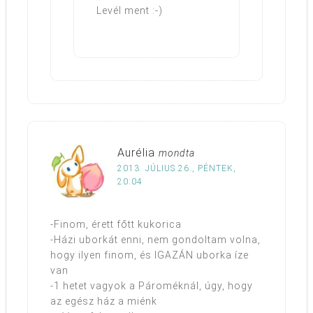
Levél ment :-)
Aurélia
mondta
2013. JÚLIUS 26., PÉNTEK,
20:04
-Finom, érett főtt kukorica
-Házi uborkát enni, nem gondoltam volna,
hogy ilyen finom, és IGAZÁN uborka íze
van
-1 hetet vagyok a Pároméknál, úgy, hogy
az egész ház a miénk