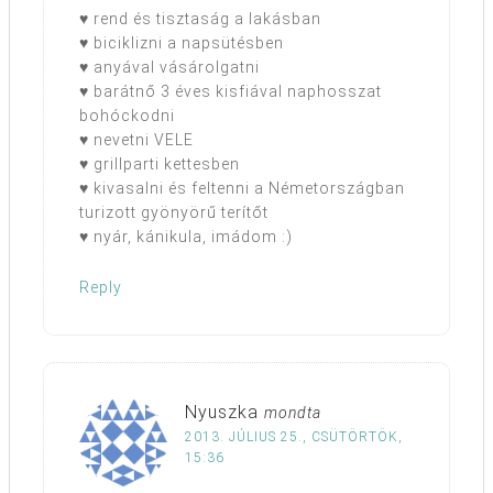
♥ rend és tisztaság a lakásban
♥ biciklizni a napsütésben
♥ anyával vásárolgatni
♥ barátnő 3 éves kisfiával naphosszat
bohóckodni
♥ nevetni VELE
♥ grillparti kettesben
♥ kivasalni és feltenni a Németországban
turizott gyönyörű terítőt
♥ nyár, kánikula, imádom :)
Reply
Nyuszka
mondta
2013. JÚLIUS 25., CSÜTÖRTÖK,
15:36