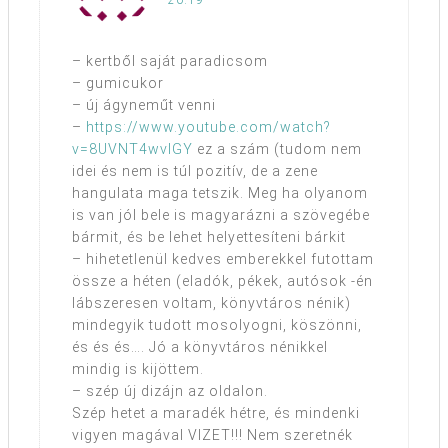
20:19
– kertből saját paradicsom
– gumicukor
– új ágyneműt venni
–
https://www.youtube.com/watch?
v=8UVNT4wvIGY
ez a szám (tudom nem
idei és nem is túl pozitív, de a zene
hangulata maga tetszik. Meg ha olyanom
is van jól bele is magyarázni a szövegébe
bármit, és be lehet helyettesíteni bárkit
– hihetetlenül kedves emberekkel futottam
össze a héten (eladók, pékek, autósok -én
lábszeresen voltam, könyvtáros nénik)
mindegyik tudott mosolyogni, köszönni,
és és és…. Jó a könyvtáros nénikkel
mindig is kijöttem.
– szép új dizájn az oldalon.
Szép hetet a maradék hétre, és mindenki
vigyen magával VIZET!!! Nem szeretnék