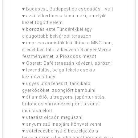
♥ Budapest, Budapest de csodááás… volt
♥ az állatkertben a kicsi maki, amelyik
kezet fogott velem
♥ borozás este Tündérékkel egy
eldugottabb belvárosi teraszon
♥ impresszionisták kiállítása a MNG-ban,
eredetiben látni a kedvenc Szinyei-Merse
festményemet, a Pipacsos mezőt
♥ Operett Café teraszán kávézni, sörözni
♥ levendulás, belga fekete csokis
kézműves fagyi
♥ ügyes utcazenészt, táncikáló
gyerkőcöket, zsonglőrt bambulni
♥ átismétlő, ultragyors, japánturistás,
bolondos városnézés pont a vonat
indulása előtt
♥ utazást olcsón megúszni
♥ anyum szülinapjára könyvet venni
♥ sötétedésbe nyúló beszélgetés a
teraszunkon a legjobb barátnőmmel és a