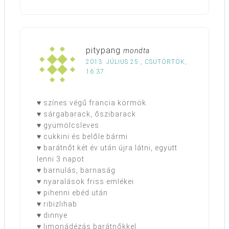
pitypang
mondta
2013. JÚLIUS 25., CSÜTÖRTÖK,
16:37
♥ színes végű francia körmök
♥ sárgabarack, őszibarack
♥ gyümölcsleves
♥ cukkini és belőle bármi
♥ barátnőt két év után újra látni, együtt
lenni 3 napot
♥ barnulás, barnaság
♥ nyaralások friss emlékei
♥ pihenni ebéd után
♥ ribizlihab
♥ dinnye
♥ limonádézás barátnőkkel