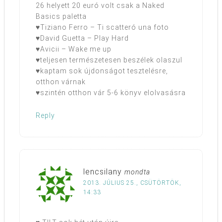
26 helyett 20 euró volt csak a Naked
Basics paletta
♥Tiziano Ferro – Ti scatteró una foto
♥David Guetta – Play Hard
♥Avicii – Wake me up
♥teljesen természetesen beszélek olaszul
♥kaptam sok újdonságot tesztelésre,
otthon várnak
♥szintén otthon vár 5-6 könyv elolvasásra
Reply
lencsilany
mondta
2013. JÚLIUS 25., CSÜTÖRTÖK,
14:33