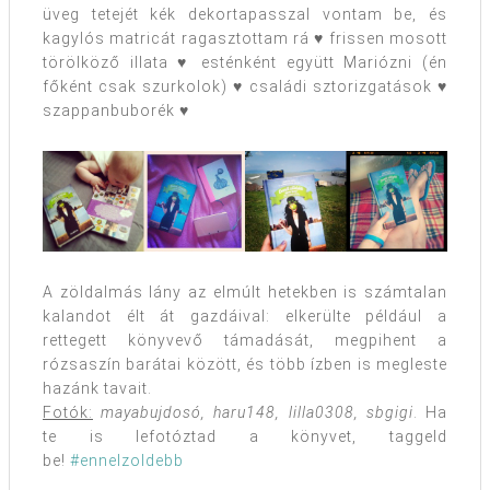
üveg tetejét kék dekortapasszal vontam be, és
kagylós matricát ragasztottam rá ♥ frissen mosott
törölköző illata ♥ esténként együtt Mariózni (én
főként csak szurkolok) ♥ családi sztorizgatások ♥
szappanbuborék ♥
A zöldalmás lány az elmúlt hetekben is számtalan
kalandot élt át gazdáival: elkerülte például a
rettegett könyvevő támadását, megpihent a
rózsaszín barátai között, és több ízben is megleste
hazánk tavait.
Fotók:
mayabujdosó, haru148, lilla0308, sbgigi
. Ha
te is lefotóztad a könyvet, taggeld
be!
#ennelzoldebb