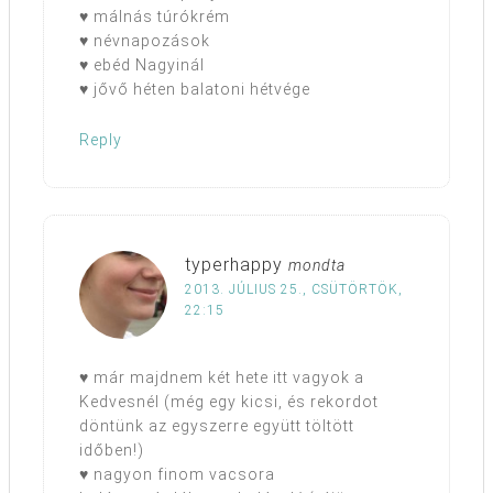
♥ málnás túrókrém
♥ névnapozások
♥ ebéd Nagyinál
♥ jővő héten balatoni hétvége
Reply
typerhappy
mondta
2013. JÚLIUS 25., CSÜTÖRTÖK,
22:15
♥ már majdnem két hete itt vagyok a
Kedvesnél (még egy kicsi, és rekordot
döntünk az egyszerre együtt töltött
időben!)
♥ nagyon finom vacsora