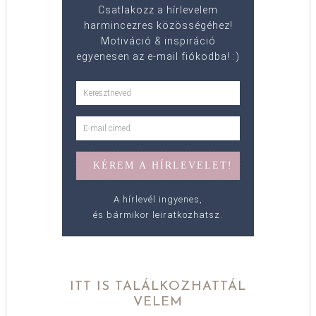
Csatlakozz a hírlevelem
harmincezres közösségéhez!
Motiváció & inspiráció
egyenesen az e-mail fiókodba! :)
A hírlevél ingyenes,
és bármikor leiratkozhatsz.
ITT IS TALÁLKOZHATTÁL
VELEM