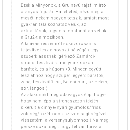
Ezek a Minyonok, a Gru nevű rajzfilm irtó
aranyos figurái. Ha teheted, nézd meg a
mesét, nekem nagyon tetszik, amiatt most
gyakran találkozhatsz velük, az
aktualitásuk, ugyanis mostanában vetítik
a Gru2-t a mozikban.
A kihívás részemről sokszorosan is
teljesítve lesz a hosszú hétvégén: egy
szuperklassznak ígérkező Zamárdi-
strandi fesztiválra megyünk sokan
barátok, és a húgom <3. Minden együtt
lesz ahhoz hogy szuper legyen: barátok,
zene, fesztiválfíling, Balcsi-part, szerelem,
sör, lángos:)
Az alakomért meg odavagyok épp, hogy-
hogy nem, épp a strandszezon idején
sikerült a dinnye/nyári gyümölcs/friss
zöldség/rozéfröccs-szezon segítségével
visszatérni a versenysúlyomhoz:) Na meg
persze sokat segít hogy fel van túrva a