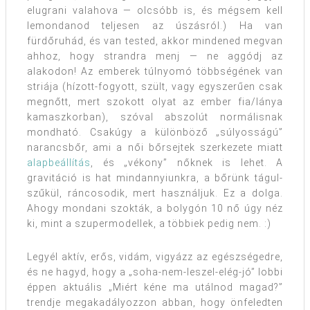
elugrani valahova — olcsóbb is, és mégsem kell
lemondanod teljesen az úszásról.) Ha van
fürdőruhád, és van tested, akkor mindened megvan
ahhoz, hogy strandra menj — ne aggódj az
alakodon! Az emberek túlnyomó többségének van
striája (hízott-fogyott, szült, vagy egyszerűen csak
megnőtt, mert szokott olyat az ember fia/lánya
kamaszkorban), szóval abszolút normálisnak
mondható. Csakúgy a különböző „súlyosságú”
narancsbőr, ami a női bőrsejtek szerkezete miatt
alapbeállítás
, és „vékony” nőknek is lehet. A
gravitáció is hat mindannyiunkra, a bőrünk tágul-
szűkül, ráncosodik, mert használjuk. Ez a dolga.
Ahogy mondani szokták, a bolygón 10 nő úgy néz
ki, mint a szupermodellek, a többiek pedig nem. :)
Legyél aktív, erős, vidám, vigyázz az egészségedre,
és ne hagyd, hogy a „soha-nem-leszel-elég-jó” lobbi
éppen aktuális „Miért kéne ma utálnod magad?”
trendje megakadályozzon abban, hogy önfeledten