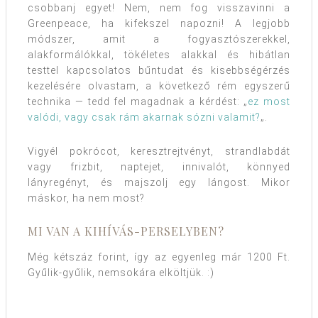
csobbanj egyet! Nem, nem fog visszavinni a
Greenpeace, ha kifekszel napozni! A legjobb
módszer, amit a fogyasztószerekkel,
alakformálókkal, tökéletes alakkal és hibátlan
testtel kapcsolatos bűntudat és kisebbségérzés
kezelésére olvastam, a következő rém egyszerű
technika — tedd fel magadnak a kérdést: „
ez most
valódi, vagy csak rám akarnak sózni valamit?
„.
Vigyél pokrócot, keresztrejtvényt, strandlabdát
vagy frizbit, naptejet, innivalót, könnyed
lányregényt, és majszolj egy lángost. Mikor
máskor, ha nem most?
MI VAN A KIHÍVÁS-PERSELYBEN?
Még kétszáz forint, így az egyenleg már 1200 Ft.
Gyűlik-gyűlik, nemsokára elköltjük. :)