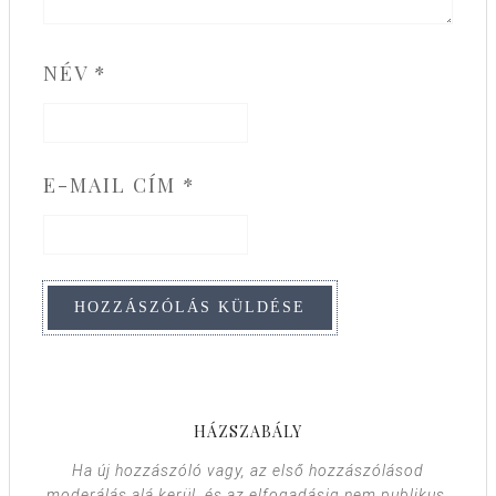
NÉV
*
E-MAIL CÍM
*
HÁZSZABÁLY
Ha új hozzászóló vagy, az első hozzászólásod
moderálás alá kerül, és az elfogadásig nem publikus.