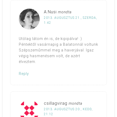
A.Nusi
mondta
2013. AUGUSZTUS 21., SZERDA,
1:42
Utólag látom én is, de kipipálva! :)
Péntektől vasárnapig a Balatonnál voltunk
Szépszeműmmel meg a haverjával. Igaz
végig hasmenésem volt, de azért
élveztem.
Reply
csillagvirag
mondta
2013. AUGUSZTUS 20., KEDD,
21:12