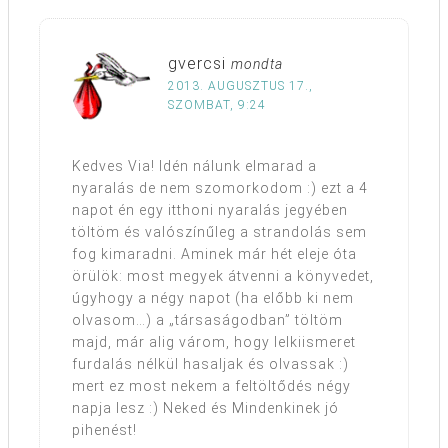
gvercsi
mondta
2013. AUGUSZTUS 17.,
SZOMBAT, 9:24
Kedves Via! Idén nálunk elmarad a
nyaralás de nem szomorkodom :) ezt a 4
napot én egy itthoni nyaralás jegyében
töltöm és valószínűleg a strandolás sem
fog kimaradni. Aminek már hét eleje óta
örülök: most megyek átvenni a könyvedet,
úgyhogy a négy napot (ha előbb ki nem
olvasom…) a „társaságodban” töltöm
majd, már alig várom, hogy lelkiismeret
furdalás nélkül hasaljak és olvassak :)
mert ez most nekem a feltöltődés négy
napja lesz :) Neked és Mindenkinek jó
pihenést!