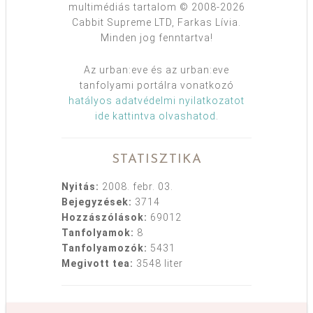
multimédiás tartalom © 2008-2026
Cabbit Supreme LTD, Farkas Lívia.
Minden jog fenntartva!
Az urban:eve és az urban:eve
tanfolyami portálra vonatkozó
hatályos adatvédelmi nyilatkozatot
ide kattintva olvashatod
.
STATISZTIKA
Nyitás:
2008. febr. 03.
Bejegyzések:
3714
Hozzászólások:
69012
Tanfolyamok:
8
Tanfolyamozók:
5431
Megivott tea:
3548 liter