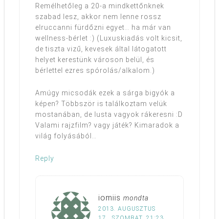
Remélhetőleg a 20-a mindkettőnknek
szabad lesz, akkor nem lenne rossz
elruccanni fürdőzni egyet… ha már van
wellness-bérlet :) (Luxuskiadás volt kicsit,
de tiszta vizű, kevesek által látogatott
helyet kerestünk városon belül, és
bérlettel ezres spórolás/alkalom.)
Amúgy micsodák ezek a sárga bigyók a
képen? Többször is találkoztam velük
mostanában, de lusta vagyok rákeresni :D
Valami rajzfilm? vagy játék? Kimaradok a
világ folyásából…
Reply
iomiis
mondta
2013. AUGUSZTUS
17., SZOMBAT, 21:23