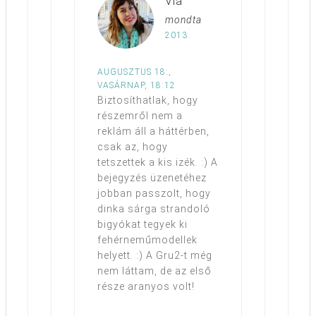
Via
mondta
2013.
AUGUSZTUS 18.,
VASÁRNAP, 18:12
Biztosíthatlak, hogy
részemről nem a
reklám áll a háttérben,
csak az, hogy
tetszettek a kis izék. :) A
bejegyzés üzenetéhez
jobban passzolt, hogy
dinka sárga strandoló
bigyókat tegyek ki
fehérneműmodellek
helyett. :) A Gru2-t még
nem láttam, de az első
része aranyos volt!