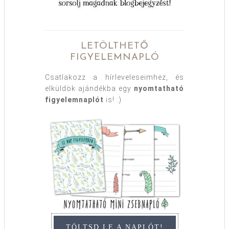
LETÖLTHETŐ
FIGYELEMNAPLÓ
Csatlakozz a hírleveleseimhez, és
elküldök ajándékba egy
nyomtatható
figyelemnaplót
is! :)
TÖLTSD LE A NAPLÓT!