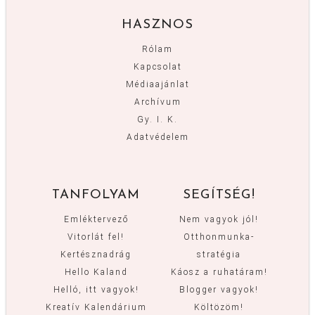
HASZNOS
Rólam
Kapcsolat
Médiaajánlat
Archívum
Gy. I. K.
Adatvédelem
TANFOLYAM
SEGÍTSÉG!
Emléktervező
Nem vagyok jól!
Vitorlát fel!
Otthonmunka-
Kertésznadrág
stratégia
Hello Kaland
Káosz a ruhatáram!
Helló, itt vagyok!
Blogger vagyok!
Kreatív Kalendárium
Költözöm!