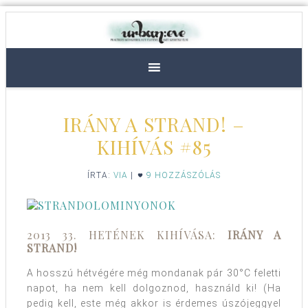
IRÁNY A STRAND! –
KIHÍVÁS #85
ÍRTA:
VIA
|
9 HOZZÁSZÓLÁS
2013 33. HETÉNEK KIHÍVÁSA:
IRÁNY A
STRAND!
A hosszú hétvégére még mondanak pár 30°C feletti
napot, ha nem kell dolgoznod, használd ki! (Ha
pedig kell, este még akkor is érdemes úszójeggyel