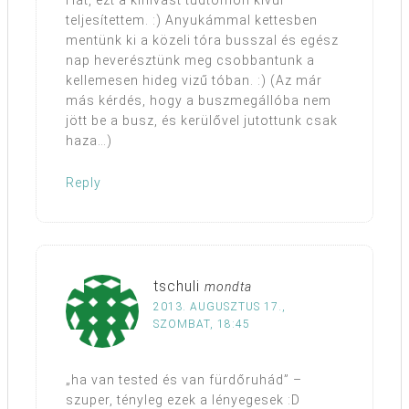
Hát, ezt a kihívást tudtomon kívül
teljesítettem. :) Anyukámmal kettesben
mentünk ki a közeli tóra busszal és egész
nap heverésztünk meg csobbantunk a
kellemesen hideg vizű tóban. :) (Az már
más kérdés, hogy a buszmegállóba nem
jött be a busz, és kerülővel jutottunk csak
haza…)
Reply
tschuli
mondta
2013. AUGUSZTUS 17.,
SZOMBAT, 18:45
„ha van tested és van fürdőruhád” –
szuper, tényleg ezek a lényegesek :D