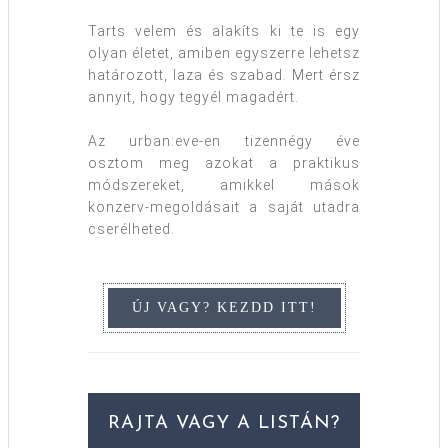
Tarts velem és alakíts ki te is egy
olyan életet, amiben egyszerre lehetsz
határozott, laza és szabad. Mert érsz
annyit, hogy tegyél magadért.
Az urban:eve-en tizennégy éve
osztom meg azokat a praktikus
módszereket, amikkel mások
konzerv-megoldásait a saját utadra
cserélheted.
RAJTA VAGY A LISTÁN?