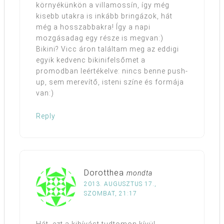
környékünkön a villamossín, így még
kisebb utakra is inkább bringázok, hát
még a hosszabbakra! Így a napi
mozgásadag egy része is megvan:)
Bikini? Vicc áron találtam meg az eddigi
egyik kedvenc bikinifelsőmet a
promodban leértékelve: nincs benne push-
up, sem merevítő, isteni színe és formája
van:)
Reply
Dorotthea
mondta
2013. AUGUSZTUS 17.,
SZOMBAT, 21:17