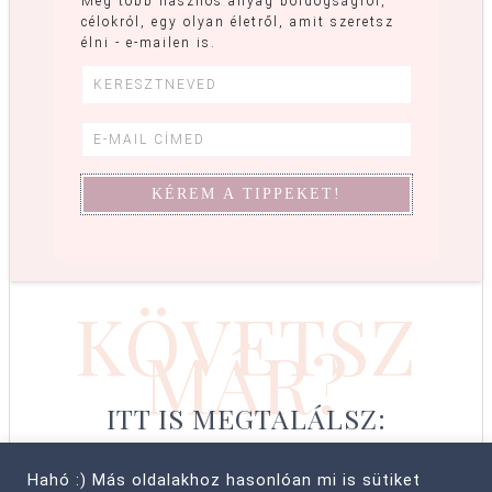
Még több hasznos anyag boldogságról,
célokról, egy olyan életről, amit szeretsz
élni - e-mailen is.
KÖVETSZ
MÁR?
ITT IS MEGTALÁLSZ:
Hahó :) Más oldalakhoz hasonlóan mi is sütiket