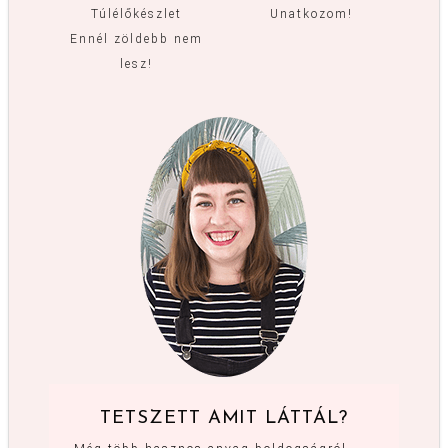
Túlélőkészlet
Unatkozom!
Ennél zöldebb nem
lesz!
TETSZETT AMIT LÁTTÁL?