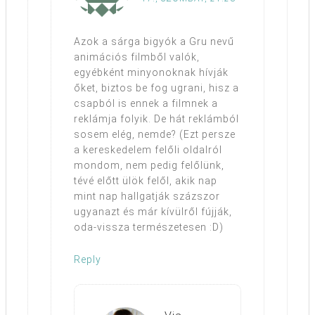
Azok a sárga bigyók a Gru nevű
animációs filmből valók,
egyébként minyonoknak hívják
őket, biztos be fog ugrani, hisz a
csapból is ennek a filmnek a
reklámja folyik. De hát reklámból
sosem elég, nemde? (Ezt persze
a kereskedelem felőli oldalról
mondom, nem pedig felőlünk,
tévé előtt ülök felől, akik nap
mint nap hallgatják százszor
ugyanazt és már kívülről fújják,
oda-vissza természetesen :D)
Reply