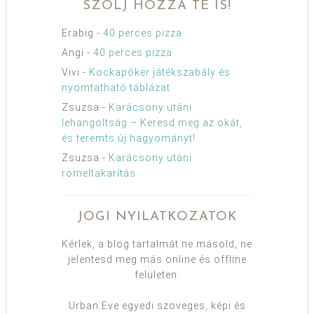
SZÓLJ HOZZÁ TE IS!
Erabig
-
40 perces pizza
Angi
-
40 perces pizza
Vivi
-
Kockapóker játékszabály és
nyomtatható táblázat
Zsuzsa
-
Karácsony utáni
lehangoltság – Keresd meg az okát,
és teremts új hagyományt!
Zsuzsa
-
Karácsony utáni
romeltakarítás
JOGI NYILATKOZATOK
Kérlek, a blog tartalmát ne másold, ne
jelentesd meg más online és offline
felületen.
Urban:Eve egyedi szöveges, képi és