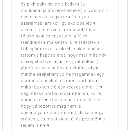
és pikk-pakk elvitte a kedves (a
munkanapja átszervezésével) orvoshoz –
olyan büszke vagyok rá és olyan
szerelmes, amikor így akcióba lép ♥
sikerült ma felvenni a kapcsolatot a
főiskolával és egyeztetni a félév
teendőiről ♥ ma ketten is felfedezték a
kollégáim közül, akikkel csak e-mailben
tartom a kapcsolatot, hogy már más név
szerepel a levél alján, és gratuláltak :)
jópofa ez az aláírásváltoztatás, olyan,
mintha elrejtettem volna magamnak egy
csomó ajándékot, és most várhatom,
mikor bukkan elő egy kedves e-mail :) ♥
segítőkész portásbácsi ♥ banán, körte,
gumicukor ♥ a házasság furcsa érzése:
hogy változott is meg nem is –
ugyanolyan klassz maradt, de valahogy
erősebb, és most kicsit új és pezsgő ♥ a
férjem :) ♥ ♥ ♥