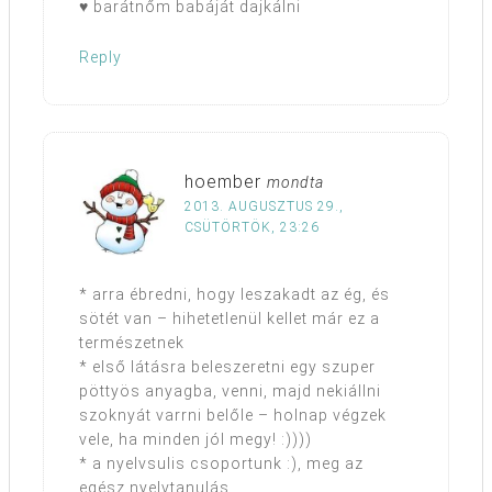
♥ barátnőm babáját dajkálni
Reply
hoember
mondta
2013. AUGUSZTUS 29.,
CSÜTÖRTÖK, 23:26
* arra ébredni, hogy leszakadt az ég, és
sötét van – hihetetlenül kellet már ez a
természetnek
* első látásra beleszeretni egy szuper
pöttyös anyagba, venni, majd nekiállni
szoknyát varrni belőle – holnap végzek
vele, ha minden jól megy! :))))
* a nyelvsulis csoportunk :), meg az
egész nyelvtanulás