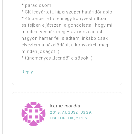
* paradicsom
* SK legyártott. hiperszuper határidőnapló
* 45 percet eltölteni egy könyvesboltban,
és fejben eljátszani a gondolattal, hogy mi
mindent vennék meg – az összeadást
nagyon hamar fel is adtam, inkább csak
élveztem a nézelődést, a könyveket, meg
minden jóságot :)
* tüneményes „leendő” elsősök :)
Reply
kame
mondta
2013. AUGUSZTUS 29.,
CSÜTÖRTÖK, 21:36