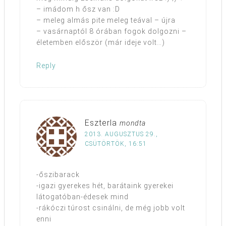
– imádom h ősz van :D
– meleg almás pite meleg teával – újra
– vasárnaptól 8 órában fogok dolgozni –
életemben először (már ideje volt…)
Reply
Eszterla
mondta
2013. AUGUSZTUS 29.,
CSÜTÖRTÖK, 16:51
-őszibarack
-igazi gyerekes hét, barátaink gyerekei
látogatóban-édesek mind
-rákóczi túrost csinálni, de még jobb volt
enni