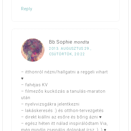
Reply
Bb.Sophie
mondta
2013. AUGUSZTUS 29.,
CSÜTÖRTÖK, 20:22
– itthonról nézni/hallgatni a reggeli vihart
♥
– fahéjas KV
– filmezős kuckózás a tanulás-maraton
után
– nyelvvizsgákra jelentkezni
– lakáskeresés :) és otthon-tervezgetés
– direkt kiállni az esőre és bőrig ázni ♥
– egész héten itt nálad inspirálódtam Via,
még mindíg zseinális dolgokat írsz :) ;) ♥