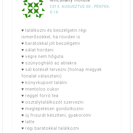
mondta
2013. AUGUSZTUS 30., PÉNTEK,
0:14
♥ találkozni és beszélgetni régi
ismerősökkel, ha röviden is
♥ barátokkal jót beszélgetni
♥ sálat hordani
♥ végre nem hőguta
♥ szúnyogháló az ablakra
♥ sál kötését tervezni (holnap megyek
fonalat választani)
♥ könyvkupont találni
♥ mentolos cukor
♥ reggel forró tea
♥ osztálytalálkozót szervezni
♥ meglepetésen gondolkoznii
♥ új frizurát készíteni, gyakorolni
♥ latte
♥ régi barátokkal találkozni