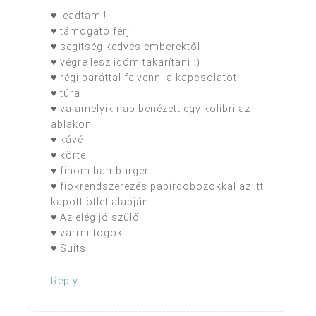
♥ leadtam!!
♥ támogató férj
♥ segítség kedves emberektől
♥ végre lesz időm takarítani :)
♥ régi baráttal felvenni a kapcsolatot
♥ túra
♥ valamelyik nap benézett egy kolibri az
ablakon
♥ kávé
♥ körte
♥ finom hamburger
♥ fiókrendszerezés papírdobozokkal az itt
kapott ötlet alapján
♥ Az elég jó szülő
♥ varrni fogok
♥ Suits
Reply