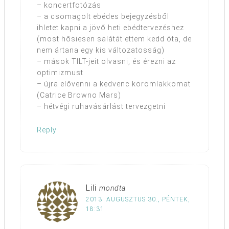
– koncertfotózás
– a csomagolt ebédes bejegyzésből
ihletet kapni a jövő heti ebédtervezéshez
(most hősiesen salátát ettem kedd óta, de
nem ártana egy kis változatosság)
– mások TILT-jeit olvasni, és érezni az
optimizmust
– újra elővenni a kedvenc körömlakkomat
(Catrice Browno Mars)
– hétvégi ruhavásárlást tervezgetni
Reply
Lili
mondta
2013. AUGUSZTUS 30., PÉNTEK,
18:31