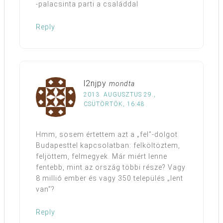
-palacsinta parti a családdal
Reply
l2njpy
mondta
2013. AUGUSZTUS 29.,
CSÜTÖRTÖK, 16:48
Hmm, sosem értettem azt a „fel”-dolgot
Budapesttel kapcsolatban: felköltöztem,
feljöttem, felmegyek. Már miért lenne
fentebb, mint az ország többi része? Vagy
8 millió ember és vagy 350 település „lent
van”?
Reply