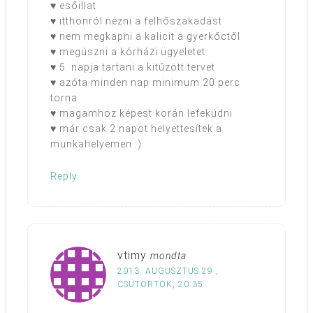
♥ esőillat
♥ itthonról nézni a felhőszakadást
♥ nem megkapni a kalicit a gyerkőctől
♥ megúszni a kórházi ügyeletet
♥ 5. napja tartani a kitűzött tervet
♥ azóta minden nap minimum 20 perc
torna
♥ magamhoz képest korán lefeküdni
♥ már csak 2 napot helyettesítek a
munkahelyemen :)
Reply
vtimy
mondta
2013. AUGUSZTUS 29.,
CSÜTÖRTÖK, 20:35