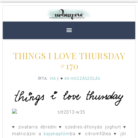
THINGS I LOVE THURSDAY
#170
ÍRTA:
VIA
|
46 HOZZÁSZÓLÁS
♥ zivatarra ébredni ♥ szedres-áfonyás joghurt ♥
matricázni a
kajanaplóm
ba ♥ citromfűtea ♥ jól