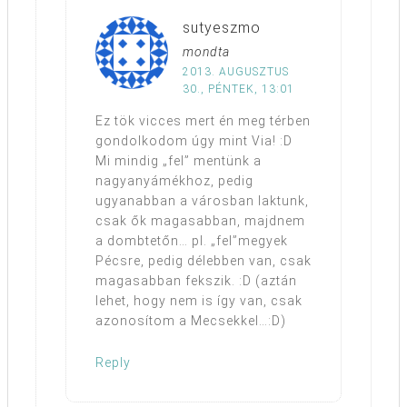
sutyeszmo
mondta
2013. AUGUSZTUS
30., PÉNTEK, 13:01
Ez tök vicces mert én meg térben
gondolkodom úgy mint Via! :D
Mi mindig „fel” mentünk a
nagyanyámékhoz, pedig
ugyanabban a városban laktunk,
csak ők magasabban, majdnem
a dombtetőn… pl. „fel”megyek
Pécsre, pedig délebben van, csak
magasabban fekszik. :D (aztán
lehet, hogy nem is így van, csak
azonosítom a Mecsekkel…:D)
Reply