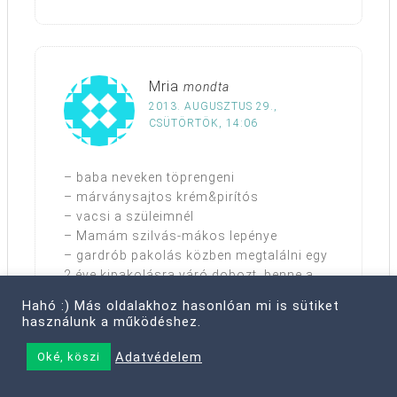
Mria
mondta
2013. AUGUSZTUS 29.,
CSÜTÖRTÖK, 14:06
– baba neveken töprengeni
– márványsajtos krém&pirítós
– vacsi a szüleimnél
– Mamám szilvás-mákos lepénye
– gardrób pakolás közben megtalálni egy
2 éve kipakolásra váró dobozt, benne a
kedvenc tollaimmal :o)
Hahó :) Más oldalakhoz hasonlóan mi is sütiket
– villám zónázás
használunk a működéshez.
– haladni a tesztekkel
Adatvédelem
Oké, köszi
Reply