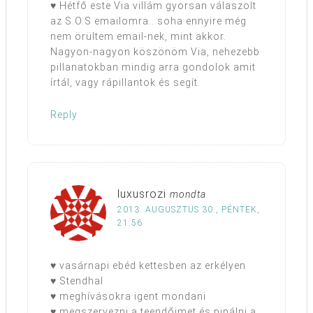
♥ Hétfő este Via villám gyorsan válaszolt
az S.O.S emailomra.. soha ennyire még
nem örültem email-nek, mint akkor.
Nagyon-nagyon köszönöm Via, nehezebb
pillanatokban mindig arra gondolok amit
írtál, vagy rápillantok és segít.
Reply
luxusrozi
mondta
2013. AUGUSZTUS 30., PÉNTEK,
21:56
♥ vasárnapi ebéd kettesben az erkélyen
♥ Stendhal
♥ meghívásokra igent mondani
♥ megszervezni a teendőimet és pipálni a