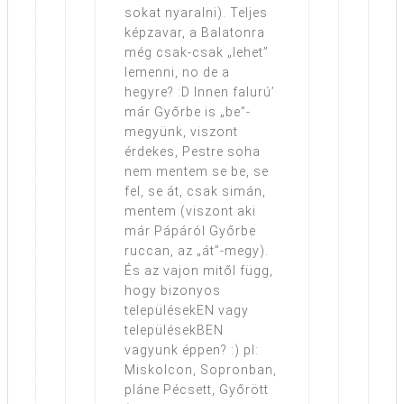
sokat nyaralni). Teljes
képzavar, a Balatonra
még csak-csak „lehet”
lemenni, no de a
hegyre? :D Innen falurú’
már Győrbe is „be”-
megyünk, viszont
érdekes, Pestre soha
nem mentem se be, se
fel, se át, csak simán,
mentem (viszont aki
már Pápáról Győrbe
ruccan, az „át”-megy).
És az vajon mitől függ,
hogy bizonyos
településekEN vagy
településekBEN
vagyunk éppen? :) pl:
Miskolcon, Sopronban,
pláne Pécsett, Győrött