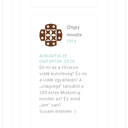
l2njpy
mondta
2013.
AUGUSZTUS 29.,
CSÜTÖRTÖK, 20:20
De mi az a főváros-
vidék különbség? És mi
a vidék egyáltalán? A
„világvége” tanyától a
200 ezres Miskolcig
minden az? És mind
„lent” van?
Sosem értettem:-)