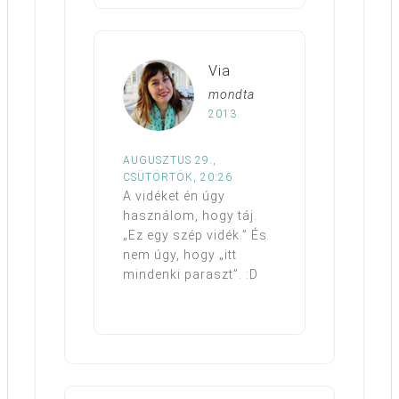
Via
mondta
2013.
AUGUSZTUS 29.,
CSÜTÖRTÖK, 20:26
A vidéket én úgy
használom, hogy táj.
„Ez egy szép vidék.” És
nem úgy, hogy „itt
mindenki paraszt”. :D