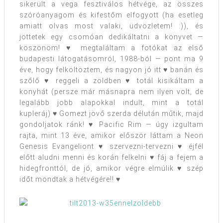
sikerült a vega fesztiválos hétvége, az összes
szóróanyagom és kifestőm elfogyott (ha esetleg
amiatt olvas most valaki, üdvözletem! :)), és
jöttetek egy csomóan dedikáltatni a könyvet —
köszönöm! ♥ megtaláltam a fotókat az első
budapesti látogatásomról, 1988-ból — pont ma 9
éve, hogy felköltöztem, és nagyon jó itt ♥ banán és
szőlő ♥ reggeli a zöldben ♥ totál kisikáltam a
konyhát (persze már másnapra nem ilyen volt, de
legalább jobb alapokkal indult, mint a totál
kupleráj) ♥ Gomezt jövő szerda délután műtik, majd
gondoljatok ránk! ♥ Pacific Rim — úgy izgultam
rajta, mint 13 éve, amikor először láttam a Neon
Genesis Evangeliont ♥ szervezni-tervezni ♥ éjfél
előtt aludni menni és korán felkelni ♥ fáj a fejem a
hidegfronttól, de jó, amikor végre elmúlik ♥ szép
időt mondtak a hétvégére!! ♥