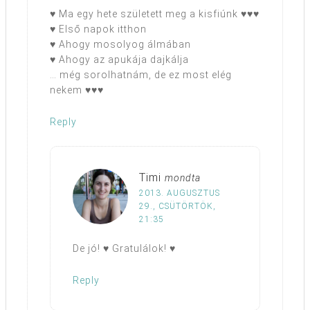
♥ Ma egy hete született meg a kisfiúnk ♥♥♥
♥ Első napok itthon
♥ Ahogy mosolyog álmában
♥ Ahogy az apukája dajkálja
… még sorolhatnám, de ez most elég
nekem ♥♥♥
Reply
Timi
mondta
2013. AUGUSZTUS
29., CSÜTÖRTÖK,
21:35
De jó! ♥ Gratulálok! ♥
Reply