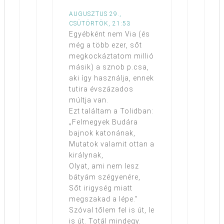
AUGUSZTUS 29.,
CSÜTÖRTÖK, 21:53
Egyébként nem Via (és
még a több ezer, sőt
megkockáztatom millió
másik) a sznob p.csa,
aki így használja, ennek
tutira évszázados
múltja van.
Ezt találtam a Tolidban:
„Felmegyek Budára
bajnok katonának,
Mutatok valamit ottan a
királynak,
Olyat, ami nem lesz
bátyám szégyenére,
Sőt irigység miatt
megszakad a lépe.”
Szóval tőlem fel is út, le
is út. Totál mindegy.