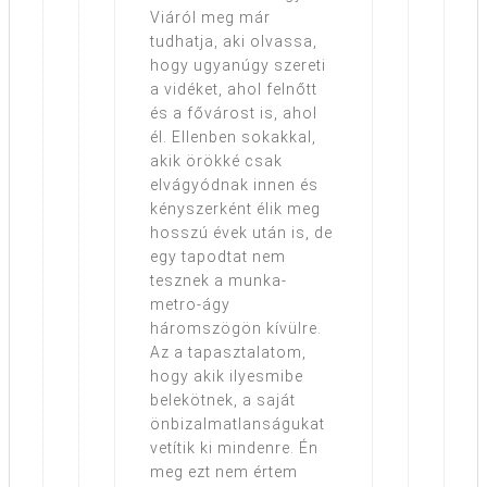
Viáról meg már
tudhatja, aki olvassa,
hogy ugyanúgy szereti
a vidéket, ahol felnőtt
és a fővárost is, ahol
él. Ellenben sokakkal,
akik örökké csak
elvágyódnak innen és
kényszerként élik meg
hosszú évek után is, de
egy tapodtat nem
tesznek a munka-
metro-ágy
háromszögön kívülre.
Az a tapasztalatom,
hogy akik ilyesmibe
belekötnek, a saját
önbizalmatlanságukat
vetítik ki mindenre. Én
meg ezt nem értem