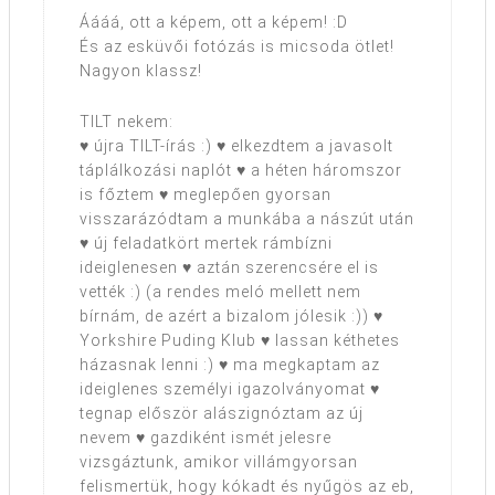
Áááá, ott a képem, ott a képem! :D
És az esküvői fotózás is micsoda ötlet!
Nagyon klassz!
TILT nekem:
♥ újra TILT-írás :) ♥ elkezdtem a javasolt
táplálkozási naplót ♥ a héten háromszor
is főztem ♥ meglepően gyorsan
visszarázódtam a munkába a nászút után
♥ új feladatkört mertek rámbízni
ideiglenesen ♥ aztán szerencsére el is
vették :) (a rendes meló mellett nem
bírnám, de azért a bizalom jólesik :)) ♥
Yorkshire Puding Klub ♥ lassan kéthetes
házasnak lenni :) ♥ ma megkaptam az
ideiglenes személyi igazolványomat ♥
tegnap először alászignóztam az új
nevem ♥ gazdiként ismét jelesre
vizsgáztunk, amikor villámgyorsan
felismertük, hogy kókadt és nyűgös az eb,