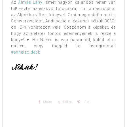
Az
Almás Lány
ismét nagyon kalandos héten van
túl! Eszter az esküvői fotózásra, Timi a nászútjára,
az Alpokba vitte a könyvet. Orsi megmutatta neki a
Schwarzwaldot, Andi pedig a légkondi nélküli 30°C-
os IC-n vonatozott vele. Köszönöm a képeket, és
hogy az életetek fontos eseményeinek is része a
könyv! ♥ Ha Neked is van hasonlód, küldd el e-
mailen, vagy taggeld be Instagramon!
#ennelzoldebb
Share
Share
Pin