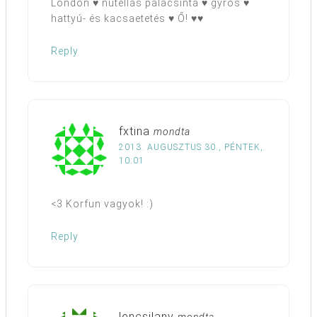
London ♥ nutellás palacsinta ♥ gyros ♥
hattyú- és kacsaetetés ♥ Ő! ♥♥
Reply
fxtina
mondta
2013. AUGUSZTUS 30., PÉNTEK,
10:01
<3 Korfun vagyok! :)
Reply
lencsilany