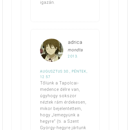
igazán.
adrica
mondta
2013.
AUGUSZTUS 30., PÉNTEK,
12:57
Tőlünk a Tapolcai-
medence délre van,
úgyhogy sokszor
néztek rám érdekesen,
mikor bejelentettem,
hogy „lemegyünk a
hegyre” (ti. a Szent
György-hegyre jártunk