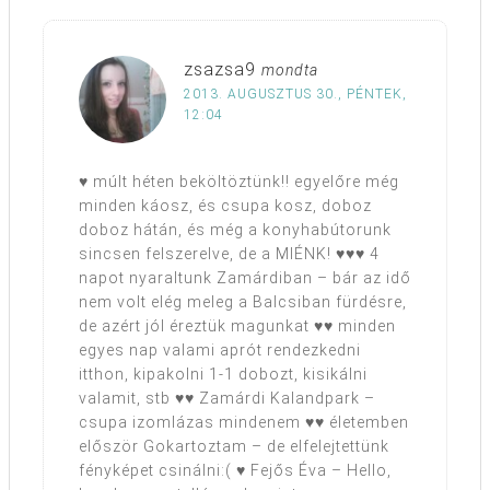
zsazsa9
mondta
2013. AUGUSZTUS 30., PÉNTEK,
12:04
♥ múlt héten beköltöztünk!! egyelőre még
minden káosz, és csupa kosz, doboz
doboz hátán, és még a konyhabútorunk
sincsen felszerelve, de a MIÉNK! ♥♥♥ 4
napot nyaraltunk Zamárdiban – bár az idő
nem volt elég meleg a Balcsiban fürdésre,
de azért jól éreztük magunkat ♥♥ minden
egyes nap valami aprót rendezkedni
itthon, kipakolni 1-1 dobozt, kisikálni
valamit, stb ♥♥ Zamárdi Kalandpark –
csupa izomlázas mindenem ♥♥ életemben
először Gokartoztam – de elfelejtettünk
fényképet csinálni:( ♥ Fejős Éva – Hello,