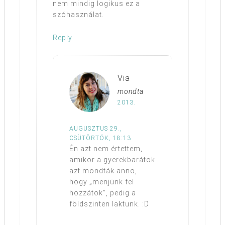
nem mindig logikus ez a
szóhasználat.
Reply
Via
mondta
2013.
AUGUSZTUS 29.,
CSÜTÖRTÖK, 18:13
Én azt nem értettem,
amikor a gyerekbarátok
azt mondták anno,
hogy „menjünk fel
hozzátok”, pedig a
földszinten laktunk. :D