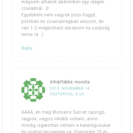
mégsem alhatok akármiben egy idegen
családnál. :D
Egyébként nem vagyok pizsi-függő,
pólóban és cicanadrágban alszom, de
van 1-2 megbízható darabom ha szükség
lenne rá. :)
Reply
smartalex
mondta
2013. NOVEMBER 14.,
CSÜTÖRTÖK, 9:26
ÁÁÁÁ, én meg Women’s Secret rajongó
vagyok, vagyis inkább voltam, anno
mindig izgatottan vártam a katalógusukat
és rögtön lecsaptam rá. Szerintem 10 év