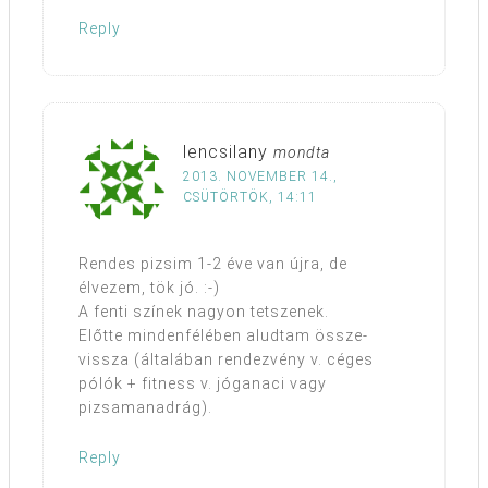
Reply
lencsilany
mondta
2013. NOVEMBER 14.,
CSÜTÖRTÖK, 14:11
Rendes pizsim 1-2 éve van újra, de
élvezem, tök jó. :-)
A fenti színek nagyon tetszenek.
Előtte mindenfélében aludtam össze-
vissza (általában rendezvény v. céges
pólók + fitness v. jóganaci vagy
pizsamanadrág).
Reply