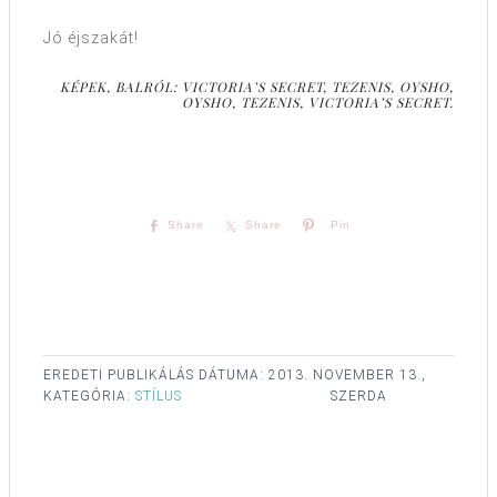
Jó éjszakát!
KÉPEK, BALRÓL: VICTORIA’S SECRET, TEZENIS, OYSHO,
OYSHO, TEZENIS, VICTORIA’S SECRET.
Share
Share
Pin
EREDETI PUBLIKÁLÁS DÁTUMA:
2013. NOVEMBER 13.,
KATEGÓRIA:
STÍLUS
SZERDA