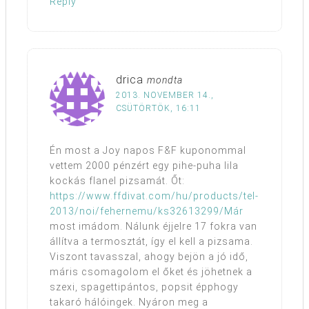
Reply
drica
mondta
2013. NOVEMBER 14.,
CSÜTÖRTÖK, 16:11
Én most a Joy napos F&F kuponommal
vettem 2000 pénzért egy pihe-puha lila
kockás flanel pizsamát. Őt:
https://www.ffdivat.com/hu/products/tel-
2013/noi/fehernemu/ks32613299/Már
most imádom. Nálunk éjjelre 17 fokra van
állítva a termosztát, így el kell a pizsama.
Viszont tavasszal, ahogy bejön a jó idő,
máris csomagolom el őket és jöhetnek a
szexi, spagettipántos, popsit épphogy
takaró hálóingek. Nyáron meg a