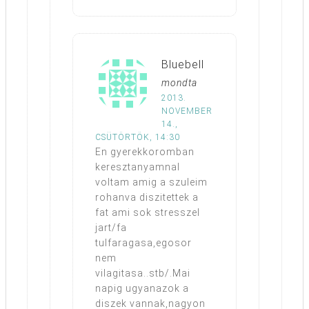
Bluebell
mondta
2013.
NOVEMBER
14.,
CSÜTÖRTÖK, 14:30
En gyerekkoromban
keresztanyamnal
voltam amig a szuleim
rohanva diszitettek a
fat ami sok stresszel
jart/fa
tulfaragasa,egosor
nem
vilagitasa..stb/.Mai
napig ugyanazok a
diszek vannak,nagyon