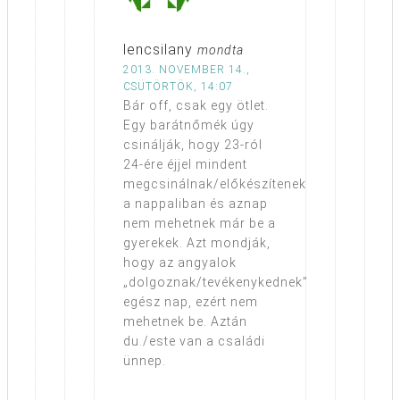
lencsilany
mondta
2013. NOVEMBER 14.,
CSÜTÖRTÖK, 14:07
Bár off, csak egy ötlet.
Egy barátnőmék úgy
csinálják, hogy 23-ról
24-ére éjjel mindent
megcsinálnak/előkészítenek
a nappaliban és aznap
nem mehetnek már be a
gyerekek. Azt mondják,
hogy az angyalok
„dolgoznak/tevékenykednek”
egész nap, ezért nem
mehetnek be. Aztán
du./este van a családi
ünnep.