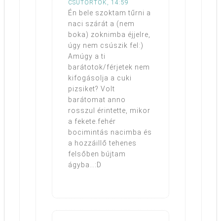
CSÜTÖRTÖK, 14:59
Én bele szoktam tűrni a
naci szárát a (nem
boka) zoknimba éjjelre,
úgy nem csúszik fel:)
Amúgy a ti
barátotok/férjetek nem
kifogásolja a cuki
pizsiket? Volt
barátomat anno
rosszul érintette, mikor
a fekete.fehér
bocimintás nacimba és
a hozzáillő tehenes
felsőben bújtam
ágyba…:D