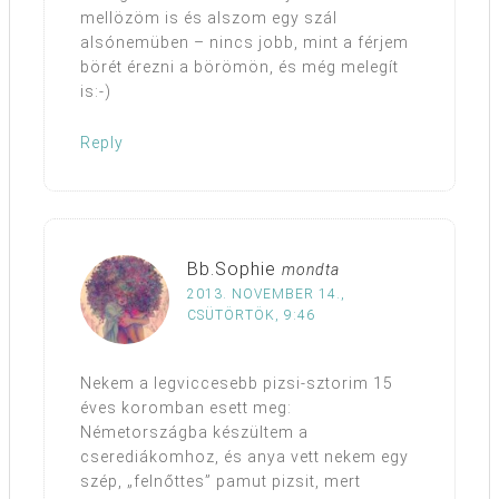
mellözöm is és alszom egy szál
alsónemüben – nincs jobb, mint a férjem
börét érezni a börömön, és még melegít
is:-)
Reply
Bb.Sophie
mondta
2013. NOVEMBER 14.,
CSÜTÖRTÖK, 9:46
Nekem a legviccesebb pizsi-sztorim 15
éves koromban esett meg:
Németországba készültem a
cserediákomhoz, és anya vett nekem egy
szép, „felnőttes” pamut pizsit, mert