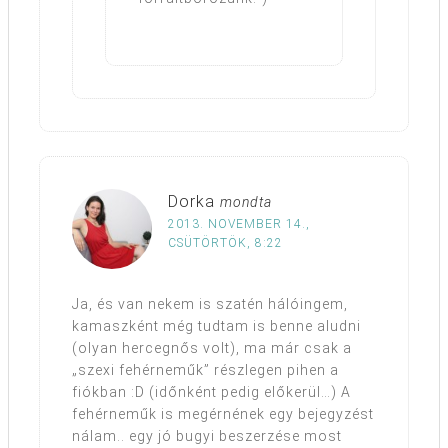
Dorka
mondta
2013. NOVEMBER 14.,
CSÜTÖRTÖK, 8:22
Ja, és van nekem is szatén hálóingem,
kamaszként még tudtam is benne aludni
(olyan hercegnős volt), ma már csak a
„szexi fehérneműk” részlegen pihen a
fiókban :D (időnként pedig előkerül…) A
fehérneműk is megérnének egy bejegyzést
nálam.. egy jó bugyi beszerzése most