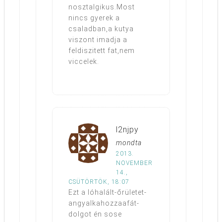
nosztalgikus.Most
nincs gyerek a
csaladban,a kutya
viszont imadja a
feldiszitett fat,nem
viccelek.
l2njpy
mondta
2013.
NOVEMBER
14.,
CSÜTÖRTÖK, 18:07
Ezt a lóhalált-őrületet-
angyalkahozzaafát-
dolgot én sose