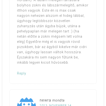
bolyhos zokni és lábszármelegítő, amikor
itthon vagyok. Este én is max csak
nagyon nehezen alszom el hideg lábbal,
úgyhogy legtöbbször közvetlen
zuhanyzás után ágyba bújok, utána a
pehelypaplan már melegen tart :) (ha
netán előtte a zokni mégsem lett volna
elég) Egyelőre még el is vagyok rövid
pizsikben, bár az ágyból kikelve már cidri
van, úgyhogy lassan váltok hosszúra.
Éjszakára mi sem nagyon fűtünk be,
inkább legyen kicsit hűvösebb.
Reply
newra
mondta
2013. NOVEMBER 14.,