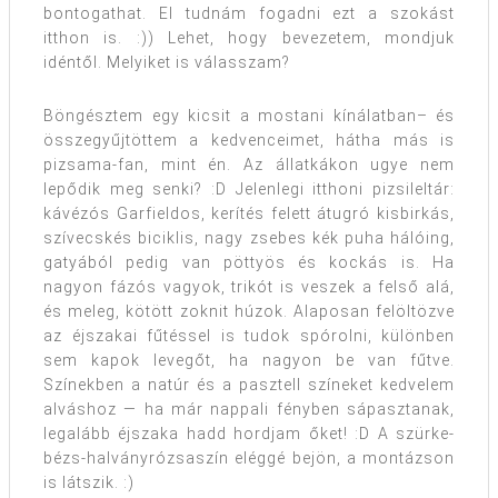
bontogathat. El tudnám fogadni ezt a szokást
itthon is. :)) Lehet, hogy bevezetem, mondjuk
idéntől. Melyiket is válasszam?
Böngésztem egy kicsit a mostani kínálatban– és
összegyűjtöttem a kedvenceimet, hátha más is
pizsama-fan, mint én. Az állatkákon ugye nem
lepődik meg senki? :D Jelenlegi itthoni pizsileltár:
kávézós Garfieldos, kerítés felett átugró kisbirkás,
szívecskés biciklis, nagy zsebes kék puha hálóing,
gatyából pedig van pöttyös és kockás is. Ha
nagyon fázós vagyok, trikót is veszek a felső alá,
és meleg, kötött zoknit húzok. Alaposan felöltözve
az éjszakai fűtéssel is tudok spórolni, különben
sem kapok levegőt, ha nagyon be van fűtve.
Színekben a natúr és a pasztell színeket kedvelem
alváshoz — ha már nappali fényben sápasztanak,
legalább éjszaka hadd hordjam őket! :D A szürke-
bézs-halványrózsaszín eléggé bejön, a montázson
is látszik. :)