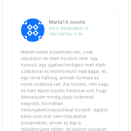
Marta16
mondta
2013. NOVEMBER 14.,
CSÜTÖRTÖK, 9:56
Nekem kevés pizsamám van, csak
utazáskor és télen hordom öket: egy
hosszú, egy ujjatlan/térdigérö mell alatti
szabással és testresimuló nadrággal, és
egy rövid hálóing, aminek formája és
nöies szabása van. Azt hiszem, rám nagy,
és nem éppen pozitív hatással volt, hogy
édesanyám mindig jópár számmal
nagyobb, formátlan
hálóingeket/maxipólókat hordott…àgyból
kelés után már nem mászkálok
pizsamában, annak az ágy a
felségterülete nálam. ès nyáron szívesen