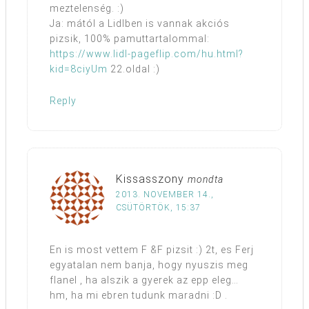
meztelenség. :)
Ja: mától a Lidlben is vannak akciós
pizsik, 100% pamuttartalommal:
https://www.lidl-pageflip.com/hu.html?
kid=8ciyUm
22.oldal :)
Reply
Kissasszony
mondta
2013. NOVEMBER 14.,
CSÜTÖRTÖK, 15:37
En is most vettem F &F pizsit :) 2t, es Ferj
egyatalan nem banja, hogy nyuszis meg
flanel , ha alszik a gyerek az epp eleg…
hm, ha mi ebren tudunk maradni :D .