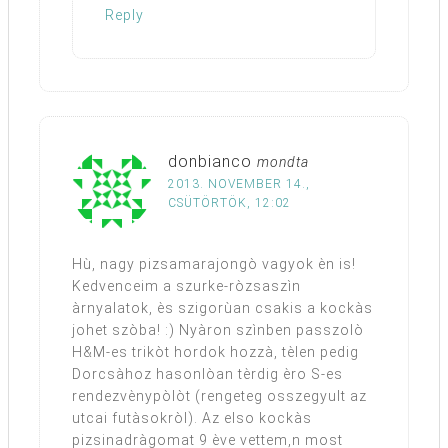
Reply
donbianco
mondta
2013. NOVEMBER 14.,
CSÜTÖRTÖK, 12:02
Hù, nagy pizsamarajongò vagyok èn is!
Kedvenceim a szurke-ròzsaszìn
àrnyalatok, ès szigorùan csakis a kockàs
johet szòba! :) Nyàron szìnben passzolò
H&M-es trikòt hordok hozzà, tèlen pedig
Dorcsàhoz hasonlòan tèrdig èro S-es
rendezvènypòlòt (rengeteg osszegyult az
utcai futàsokròl). Az elso kockàs
pizsinadràgomat 9 ève vettem,n most