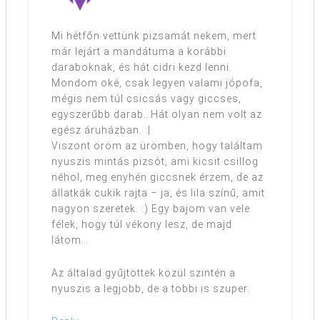
Mi hétfőn vettünk pizsamát nekem, mert
már lejárt a mandátuma a korábbi
daraboknak, és hát cidri kezd lenni.
Mondom oké, csak legyen valami jópofa,
mégis nem túl csicsás vagy giccses,
egyszerűbb darab…Hát olyan nem volt az
egész áruházban. :|
Viszont öröm az ürömben, hogy találtam
nyuszis mintás pizsót, ami kicsit csillog
néhol, meg enyhén giccsnek érzem, de az
állatkák cukik rajta – ja, és lila színű, amit
nagyon szeretek. :) Egy bajom van vele:
félek, hogy túl vékony lesz, de majd
látom…
Az általad gyűjtöttek közül szintén a
nyuszis a legjobb, de a többi is szuper.