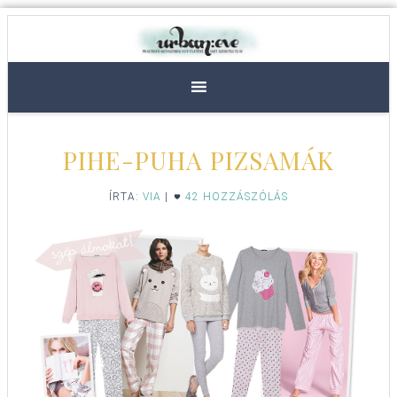
PIHE-PUHA PIZSAMÁK
ÍRTA:
VIA
|
42 HOZZÁSZÓLÁS