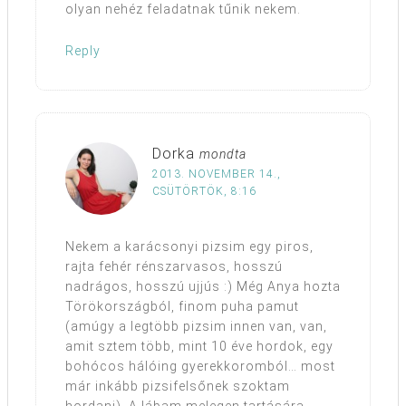
olyan nehéz feladatnak tűnik nekem.
Reply
Dorka
mondta
2013. NOVEMBER 14.,
CSÜTÖRTÖK, 8:16
Nekem a karácsonyi pizsim egy piros,
rajta fehér rénszarvasos, hosszú
nadrágos, hosszú ujjús :) Még Anya hozta
Törökországból, finom puha pamut
(amúgy a legtöbb pizsim innen van, van,
amit sztem több, mint 10 éve hordok, egy
bohócos hálóing gyerekkoromból… most
már inkább pizsifelsőnek szoktam
hordani). A lábam melegen tartására