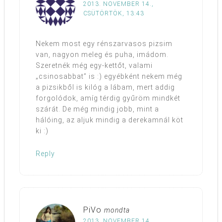
2013. NOVEMBER 14.,
CSÜTÖRTÖK, 13:43
Nekem most egy rénszarvasos pizsim
van, nagyon meleg és puha, imádom.
Szeretnék még egy-kettőt, valami
„csinosabbat” is :) egyébként nekem még
a pizsikből is kilóg a lábam, mert addig
forgolódok, amíg térdig gyűröm mindkét
szárát. De még mindig jobb, mint a
hálóing, az aljuk mindig a derekamnál köt
ki :)
Reply
PiVo
mondta
2013. NOVEMBER 14.,