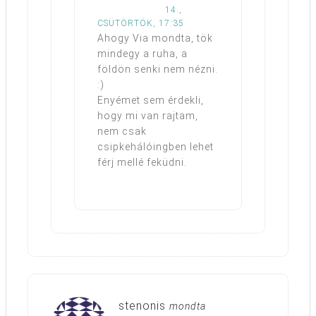
14.,
CSÜTÖRTÖK, 17:35
Ahogy Via mondta, tök
mindegy a ruha, a
földön senki nem nézni.
:)
Enyémet sem érdekli,
hogy mi van rajtam,
nem csak
csipkehálóingben lehet
férj mellé feküdni.
stenonis
mondta