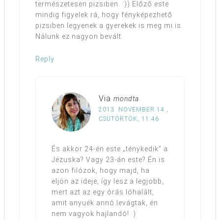
természetesen pizsiben. :)) Előző este
mindig figyelek rá, hogy fényképezhető
pizsiben legyenek a gyerekek is meg mi is.
Nálunk ez nagyon bevált.
Reply
Via
mondta
2013. NOVEMBER 14.,
CSÜTÖRTÖK, 11:46
És akkor 24-én este „ténykedik” a
Jézuska? Vagy 23-án este? Én is
azon filózok, hogy majd, ha
eljön az ideje, így lesz a legjobb,
mert azt az egy órás lóhalált,
amit anyuék annó levágtak, én
nem vagyok hajlandó! :)