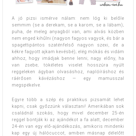
A jó pizsi ismérve nálam: nem lóg ki belőle
semmim (se a derekam, se a karom, se a lábam);
puha, de meleg anyagból van, ami alvás közben
nem enged kihűlni (nagyon fagyos vagyok, és bár a
spagettipántos szaténfelső nagyon szexi, de a
kékre fagyott ajkam kevésbé); elég mókás és vidám
ahhoz, hogy imádjak benne lenni; nagy előny, ha
van zsebe; tökéletes viselet hosszúra nyúlt
reggeleken ágyban olvasáshoz, naplóíráshoz és
ráérősen kávézáshoz — egy mamusszal
megspékelve.
Egyre több a szép és praktikus pizsamát lehet
kapni, csak győzzünk választani! Amerikában sok
családnál szokás, hogy mivel december 25-én
reggel bontják ki az ajándékot a fa alatt, december
24-én van egy elő-ajándékozás, amikoris mindenki
kap egy új hálócuccot, amiben másnap délelőtt