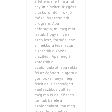
értettem, mert mi a fát
együtt díszítettük egész
pici koromtól. Tök jó
móka, összcsaládi
program. Apa
befaragta, mi meg már
lestük, hogy milyen
szép lesz, formás lesz-
e, mekkora lesz, aztán
elkezdtük a közös
díszítést. Apa meg én
kötöztük a
szaloncukrot, apa rakta
fel az égősort, húgom a
gömböket, anya meg
felelt az ízlésességért.
Fantasztikus volt és
még ma is az. Közben
tömtük befelé a
szaloncukrot, ma meg
forraltborozunk:-)