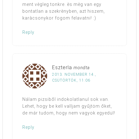
ment vègleg tonkre. ès mèg van egy
bontatlan a szekrènyben, azt hiszem,
karàcsonykor fogom felavatni! :)
Reply
Eszterla
mondta
2013. NOVEMBER 14.,
CSÜTÖRTÖK, 11:06
Nálam pizsiből indokolatlanul sok van.
Lehet, hogy be kell valljam gyűjtöm őket,
de már tudom, hogy nem vagyok egyedül!
Reply