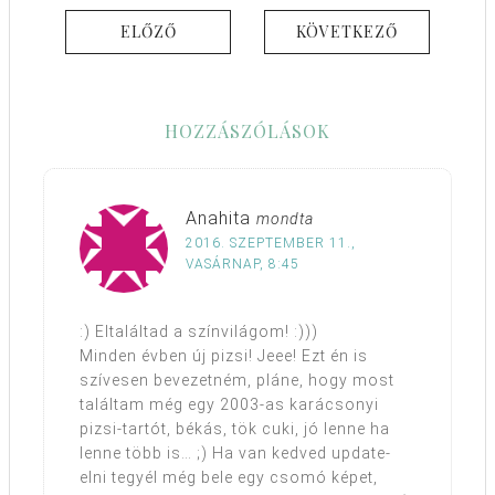
ELŐZŐ
KÖVETKEZŐ
HOZZÁSZÓLÁSOK
Anahita
mondta
2016. SZEPTEMBER 11.,
VASÁRNAP, 8:45
:) Eltaláltad a színvilágom! :)))
Minden évben új pizsi! Jeee! Ezt én is
szívesen bevezetném, pláne, hogy most
találtam még egy 2003-as karácsonyi
pizsi-tartót, békás, tök cuki, jó lenne ha
lenne több is… ;) Ha van kedved update-
elni tegyél még bele egy csomó képet,