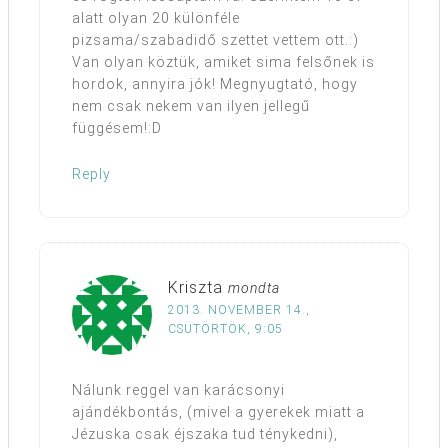
alatt olyan 20 különféle
pizsama/szabadidő szettet vettem ott.:)
Van olyan köztük, amiket sima felsőnek is
hordok, annyira jók! Megnyugtató, hogy
nem csak nekem van ilyen jellegű
függésem!:D
Reply
Kriszta
mondta
2013. NOVEMBER 14.,
CSÜTÖRTÖK, 9:05
Nálunk reggel van karácsonyi
ajándékbontás, (mivel a gyerekek miatt a
Jézuska csak éjszaka tud ténykedni),