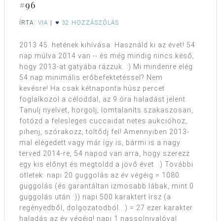
#96
ÍRTA:
VIA
|
32 HOZZÁSZÓLÁS
2013 45. hetének kihívása: Használd ki az évet! 54
nap múlva 2014 van -- és még mindig nincs késő,
hogy 2013-at gatyába rázzuk. :) Mi mindenre elég
54 nap minimális erőbefektetéssel? Nem
kevésre! Ha csak kétnaponta húsz percet
foglalkozol a céloddal, az 9 óra haladást jelent.
Tanulj nyelvet, horgolj, lomtalaníts szakaszosan,
fotózd a felesleges cuccaidat netes aukcióhoz,
pihenj, szórakozz, töltődj fel! Amennyiben 2013-
mal elégedett vagy már így is, bármi is a nagy
terved 2014-re, 54 napod van arra, hogy szerezz
egy kis előnyt és megtoldd a jövő évet. :) További
ötletek: napi 20 guggolás az év végéig = 1080
guggolás (és garantáltan izmosabb lábak, mint 0
guggolás után :)) napi 500 karaktert írsz (a
regényedből, dolgozatodból...) = 27 ezer karakter
haladás az év végéig! napi 1 nassolnivalóval