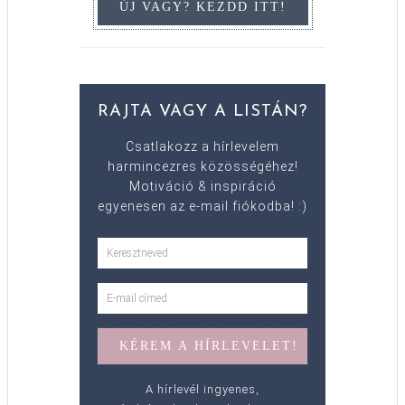
RAJTA VAGY A LISTÁN?
Csatlakozz a hírlevelem
harmincezres közösségéhez!
Motiváció & inspiráció
egyenesen az e-mail fiókodba! :)
A hírlevél ingyenes,