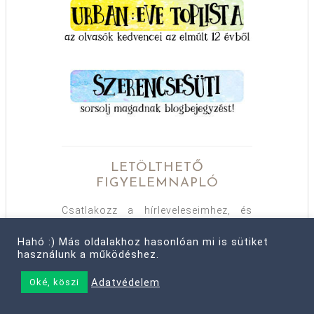
LETÖLTHETŐ
FIGYELEMNAPLÓ
Csatlakozz a hírleveleseimhez, és
elküldök ajándékba egy
nyomtatható
figyelemnaplót
is! :)
Hahó :) Más oldalakhoz hasonlóan mi is sütiket
használunk a működéshez.
Adatvédelem
Oké, köszi