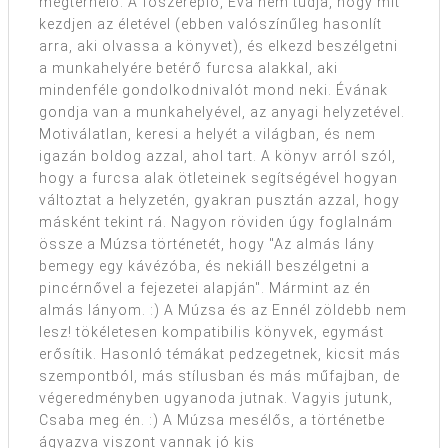
megterhelő. A főszereplő, Éva nem tudja, hogy mit
kezdjen az életével (ebben valószínűleg hasonlít
arra, aki olvassa a könyvet), és elkezd beszélgetni
a munkahelyére betérő furcsa alakkal, aki
mindenféle gondolkodnivalót mond neki. Évának
gondja van a munkahelyével, az anyagi helyzetével.
Motiválatlan, keresi a helyét a világban, és nem
igazán boldog azzal, ahol tart. A könyv arról szól,
hogy a furcsa alak ötleteinek segítségével hogyan
változtat a helyzetén, gyakran pusztán azzal, hogy
másként tekint rá. Nagyon röviden úgy foglalnám
össze a Múzsa történetét, hogy "Az almás lány
bemegy egy kávézóba, és nekiáll beszélgetni a
pincérnővel a fejezetei alapján". Mármint az én
almás lányom. :) A Múzsa és az Ennél zöldebb nem
lesz! tökéletesen kompatibilis könyvek, egymást
erősítik. Hasonló témákat pedzegetnek, kicsit más
szempontból, más stílusban és más műfajban, de
végeredményben ugyanoda jutnak. Vagyis jutunk,
Csaba meg én. :) A Múzsa mesélős, a történetbe
ágyazva viszont vannak jó kis