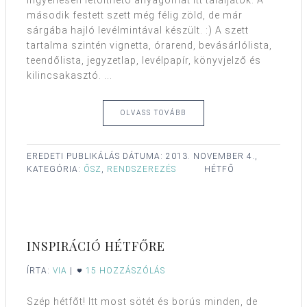
ingyenesen letölthető anyagomat itt találjátok. A
második festett szett még félig zöld, de már
sárgába hajló levélmintával készült. :) A szett
tartalma szintén vignetta, órarend, bevásárlólista,
teendőlista, jegyzetlap, levélpapír, könyvjelző és
kilincsakasztó. ...
OLVASS TOVÁBB
EREDETI PUBLIKÁLÁS DÁTUMA:
2013. NOVEMBER 4.,
KATEGÓRIA:
ŐSZ
,
RENDSZEREZÉS
HÉTFŐ
INSPIRÁCIÓ HÉTFŐRE
ÍRTA:
VIA
|
15 HOZZÁSZÓLÁS
Szép hétfőt! Itt most sötét és borús minden, de