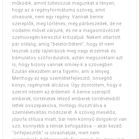
működik, amint túltesszük magunkat a tényen,
hogy az a regényformátumú szöveg, amit
olvasunk, nem egy regény. Vannak benne
szereplők, meg történés, még párbeszédek, de ne
irodalmi művet várjunk, és ne a magasművészet
szemüvegén keresztül kritizáljuk. Nekem eltartott
pár oldalig, amíg "beletörődtem", hogy itt nem
lesznek szép tájleírások meg nagy érzelmek és
bámulatos szófordulatok, aztán megszoktam azt
is, hogy bizony vannak smiley-k a szövegben.
Ezután elkezdtem arra figyelni, ami a lényeg.
Merthogy ez egy szemléletfejlesztő, önsegítő
könyv, regénynek álcázva. Úgy döntöttem, hogy e
szerint nézem az érdemeit. A benne szereplő
emberek, történetek létező emberek történeteiből
lettek összepakolva, mintegy illusztrálva a
szemléletváltás módszerét. A szöveg mesélős,
jópofa stílusa miatt, bár nem könnyű dolgokról van
szó, könnyebb a témák befogadása -- akár kezdő
"önfejlesztők" is olvashatják, mert nem