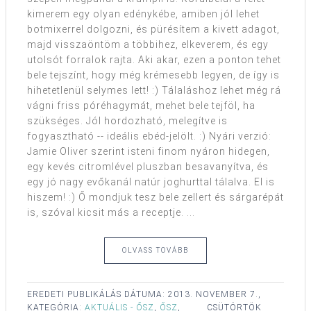
kimerem egy olyan edénykébe, amiben jól lehet
botmixerrel dolgozni, és pürésítem a kivett adagot,
majd visszaöntöm a többihez, elkeverem, és egy
utolsót forralok rajta. Aki akar, ezen a ponton tehet
bele tejszínt, hogy még krémesebb legyen, de így is
hihetetlenül selymes lett! :) Tálaláshoz lehet még rá
vágni friss póréhagymát, mehet bele tejföl, ha
szükséges. Jól hordozható, melegítve is
fogyasztható -- ideális ebéd-jelölt. :) Nyári verzió:
Jamie Oliver szerint isteni finom nyáron hidegen,
egy kevés citromlével pluszban besavanyítva, és
egy jó nagy evőkanál natúr joghurttal tálalva. El is
hiszem! :) Ő mondjuk tesz bele zellert és sárgarépát
is, szóval kicsit más a receptje. ...
OLVASS TOVÁBB
EREDETI PUBLIKÁLÁS DÁTUMA:
2013. NOVEMBER 7.,
KATEGÓRIA:
AKTUÁLIS - ŐSZ
,
ŐSZ
,
CSÜTÖRTÖK