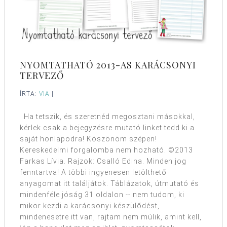
NYOMTATHATÓ 2013-AS KARÁCSONYI
TERVEZŐ
ÍRTA:
VIA
|
Ha tetszik, és szeretnéd megosztani másokkal,
kérlek csak a bejegyzésre mutató linket tedd ki a
saját honlapodra! Köszönöm szépen!
Kereskedelmi forgalomba nem hozható. ©2013
Farkas Lívia. Rajzok: Csalló Edina. Minden jog
fenntartva! A többi ingyenesen letölthető
anyagomat itt találjátok. Táblázatok, útmutató és
mindenféle jóság 31 oldalon -- nem tudom, ki
mikor kezdi a karácsonyi készülődést,
mindenesetre itt van, rajtam nem múlik, amint kell,