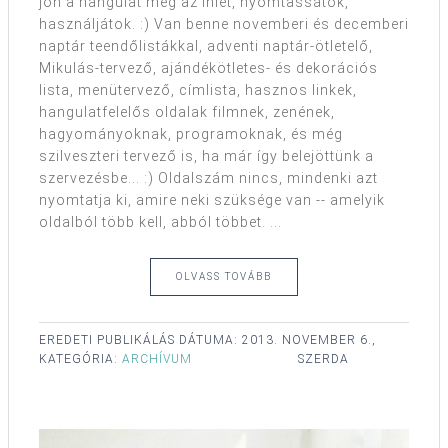
jön a hangulat meg az ihlet, nyomtassátok,
használjátok. :) Van benne novemberi és decemberi
naptár teendőlistákkal, adventi naptár-ötletelő,
Mikulás-tervező, ajándékötletes- és dekorációs
lista, menütervező, címlista, hasznos linkek,
hangulatfelelős oldalak filmnek, zenének,
hagyományoknak, programoknak, és még
szilveszteri tervező is, ha már így belejöttünk a
szervezésbe... :) Oldalszám nincs, mindenki azt
nyomtatja ki, amire neki szüksége van -- amelyik
oldalból több kell, abból többet. ...
OLVASS TOVÁBB
EREDETI PUBLIKÁLÁS DÁTUMA:
2013. NOVEMBER 6.,
KATEGÓRIA:
ARCHÍVUM
SZERDA