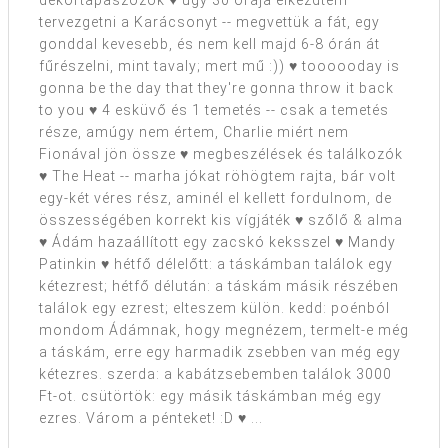
dekortapaszozok ♥ úgy 30 órája elkezdtem
tervezgetni a Karácsonyt -- megvettük a fát, egy
gonddal kevesebb, és nem kell majd 6-8 órán át
fűrészelni, mint tavaly; mert mű :)) ♥ toooooday is
gonna be the day that they're gonna throw it back
to you ♥ 4 esküvő és 1 temetés -- csak a temetés
része, amúgy nem értem, Charlie miért nem
Fionával jön össze ♥ megbeszélések és találkozók
♥ The Heat -- marha jókat röhögtem rajta, bár volt
egy-két véres rész, aminél el kellett fordulnom, de
összességében korrekt kis vígjáték ♥ szőlő & alma
♥ Ádám hazaállított egy zacskó keksszel ♥ Mandy
Patinkin ♥ hétfő délelőtt: a táskámban találok egy
kétezrest; hétfő délután: a táskám másik részében
találok egy ezrest; elteszem külön. kedd: poénból
mondom Ádámnak, hogy megnézem, termelt-e még
a táskám, erre egy harmadik zsebben van még egy
kétezres. szerda: a kabátzsebemben találok 3000
Ft-ot. csütörtök: egy másik táskámban még egy
ezres. Várom a pénteket! :D ♥ ...