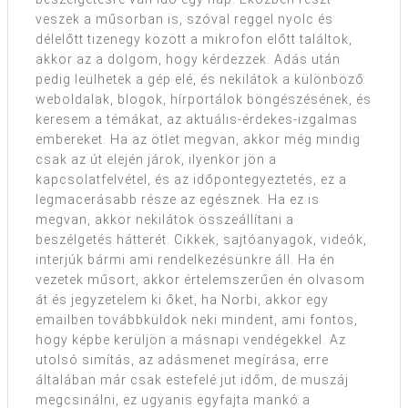
veszek a műsorban is, szóval reggel nyolc és
délelőtt tizenegy között a mikrofon előtt találtok,
akkor az a dolgom, hogy kérdezzek. Adás után
pedig leülhetek a gép elé, és nekilátok a különböző
weboldalak, blogok, hírportálok böngészésének, és
keresem a témákat, az aktuális-érdekes-izgalmas
embereket. Ha az ötlet megvan, akkor még mindig
csak az út elején járok, ilyenkor jön a
kapcsolatfelvétel, és az időpontegyeztetés, ez a
legmacerásabb része az egésznek. Ha ez is
megvan, akkor nekilátok összeállítani a
beszélgetés hátterét. Cikkek, sajtóanyagok, videók,
interjúk bármi ami rendelkezésünkre áll. Ha én
vezetek műsort, akkor értelemszerűen én olvasom
át és jegyzetelem ki őket, ha Norbi, akkor egy
emailben továbbküldök neki mindent, ami fontos,
hogy képbe kerüljön a másnapi vendégekkel. Az
utolsó simítás, az adásmenet megírása, erre
általában már csak estefelé jut időm, de muszáj
megcsinálni, ez ugyanis egyfajta mankó a