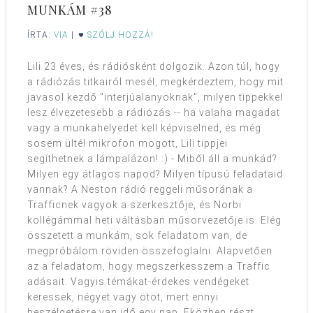
MUNKÁM #38
ÍRTA:
VIA
|
SZÓLJ HOZZÁ!
Lili 23 éves, és rádiósként dolgozik. Azon túl, hogy
a rádiózás titkairól mesél, megkérdeztem, hogy mit
javasol kezdő "interjúalanyoknak", milyen tippekkel
lesz élvezetesebb a rádiózás -- ha valaha magadat
vagy a munkahelyedet kell képviselned, és még
sosem ültél mikrofon mögött, Lili tippjei
segíthetnek a lámpalázon! :) - Miből áll a munkád?
Milyen egy átlagos napod? Milyen típusú feladataid
vannak? A Neston rádió reggeli műsorának a
Trafficnek vagyok a szerkesztője, és Norbi
kollégámmal heti váltásban műsorvezetője is. Elég
összetett a munkám, sok feladatom van, de
megpróbálom röviden összefoglalni. Alapvetően
az a feladatom, hogy megszerkesszem a Traffic
adásait. Vagyis témákat-érdekes vendégeket
keressek, négyet vagy ötöt, mert ennyi
beszélgetésre van idő egy nap. Eközben részt