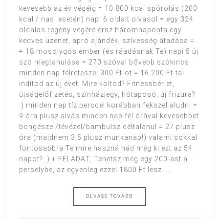
kevesebb az év végéig = 10 800 kcal spórolás (200
kcal / nasi esetén) napi 6 oldalt olvasol = egy 324
oldalas regény végére érsz háromnaponta egy
kedves üzenet, apró ajándék, szívesség átadása =
+ 18 mosolygós ember (és ráadásnak Te) napi 5 új
szó megtanulása = 270 szóval bővebb szókincs
minden nap félreteszel 300 Ft-ot = 16 200 Ft-tal
indítod az új évet. Mire költöd? Fitnessbérlet,
újságelőfizetés, színházjegy, hótaposó, új frizura?
:) minden nap tíz perccel korábban fekszel aludni =
9 óra plusz alvás minden nap fél órával kevesebbet
böngészel/tévézel/bambulsz céltalanul = 27 plusz
óra (majdnem 3,5 plusz munkanap!) valami sokkal
fontosabbra Te mire használnád még ki ezt az 54
napot? :) + FELADAT: Tehetsz még egy 200-ast a
perselybe, az egyenleg ezzel 1800 Ft lesz. ...
OLVASS TOVÁBB