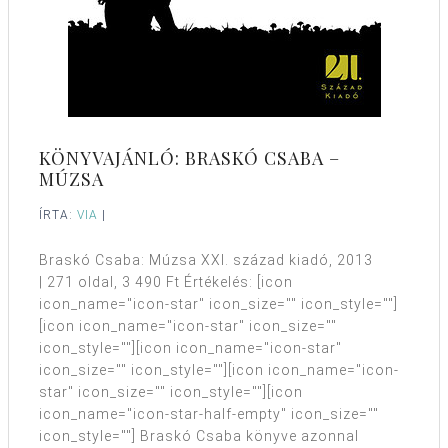
KÖNYVAJÁNLÓ: BRASKÓ CSABA –
MÚZSA
ÍRTA:
VIA
|
Braskó Csaba: Múzsa XXI. század kiadó, 2013
| 271 oldal, 3 490 Ft Értékelés: [icon
icon_name="icon-star" icon_size="" icon_style=""]
[icon icon_name="icon-star" icon_size=""
icon_style=""][icon icon_name="icon-star"
icon_size="" icon_style=""][icon icon_name="icon-
star" icon_size="" icon_style=""][icon
icon_name="icon-star-half-empty" icon_size=""
icon_style=""] Braskó Csaba könyve azonnal