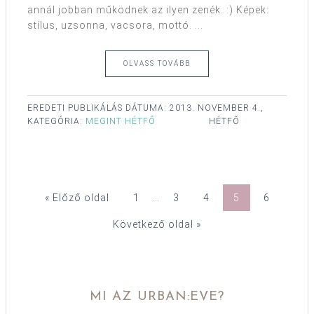
annál jobban működnek az ilyen zenék. :) Képek:
stílus, uzsonna, vacsora, mottó. ...
OLVASS TOVÁBB
EREDETI PUBLIKÁLÁS DÁTUMA:
2013. NOVEMBER 4.,
KATEGÓRIA:
MEGINT HÉTFŐ
HÉTFŐ
« Előző oldal
1
…
3
4
5
6
Következő oldal »
MI AZ URBAN:EVE?