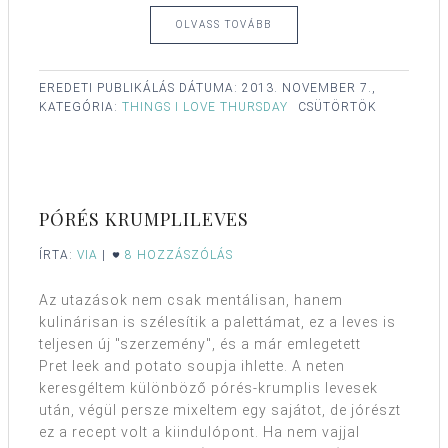
OLVASS TOVÁBB
EREDETI PUBLIKÁLÁS DÁTUMA:
2013. NOVEMBER 7.,
KATEGÓRIA:
THINGS I LOVE THURSDAY
CSÜTÖRTÖK
PÓRÉS KRUMPLILEVES
ÍRTA:
VIA
|
8 HOZZÁSZÓLÁS
Az utazások nem csak mentálisan, hanem
kulinárisan is szélesítik a palettámat, ez a leves is
teljesen új "szerzemény", és a már emlegetett
Pret leek and potato soupja ihlette. A neten
keresgéltem különböző pórés-krumplis levesek
után, végül persze mixeltem egy sajátot, de jórészt
ez a recept volt a kiindulópont. Ha nem vajjal