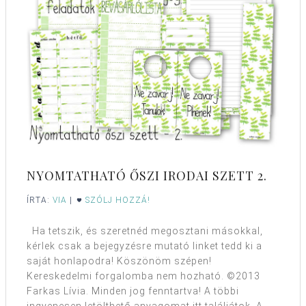
NYOMTATHATÓ ŐSZI IRODAI SZETT 2.
ÍRTA:
VIA
|
SZÓLJ HOZZÁ!
Ha tetszik, és szeretnéd megosztani másokkal,
kérlek csak a bejegyzésre mutató linket tedd ki a
saját honlapodra! Köszönöm szépen!
Kereskedelmi forgalomba nem hozható. ©2013
Farkas Lívia. Minden jog fenntartva! A többi