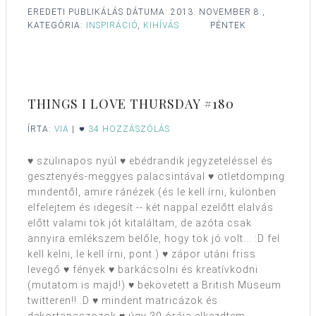
EREDETI PUBLIKÁLÁS DÁTUMA:
2013. NOVEMBER 8.,
KATEGÓRIA:
INSPIRÁCIÓ
,
KIHÍVÁS
PÉNTEK
THINGS I LOVE THURSDAY #180
ÍRTA:
VIA
|
34 HOZZÁSZÓLÁS
♥ szülinapos nyúl ♥ ebédrandik jegyzeteléssel és
gesztenyés-meggyes palacsintával ♥ ötletdömping
mindentől, amire ránézek (és le kell írni, különben
elfelejtem és idegesít -- két nappal ezelőtt elalvás
előtt valami tök jót kitaláltam, de azóta csak
annyira emlékszem belőle, hogy tök jó volt... :D fel
kell kelni, le kell írni, pont.) ♥ zápor utáni friss
levegő ♥ fények ♥ barkácsolni és kreatívkodni
(mutatom is majd!) ♥ bekövetett a British Museum
twitteren!! :D ♥ mindent matricázok és