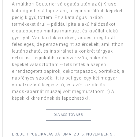
A múltkori Couturier válogatás után az új Kraso
katalógust is átlapoztam, a leginspirálóbb képeket
pedig kigyűjtöttem. Ez a katalógus inkább
termékeket árul -- például pita alakú hálózsákot,
cicatappancs-mintás mamuszt és kisállat-alakú
gyertyát. Van köztük érdekes, vicces, meg totál
felesleges, de persze megint az érdekelt, ami itthon
leutánozható, és inspirálhat a konkrét tárgyak
nélkül is. Leginkább rendszerezős, pakolós
képeket választottam -- tetszettek a szépen
elrendezgetett papírok, dekortapaszok, borítékok, a
napfényes szobák. Itt is befigyel egy-két magyar
vonatkozású kiegészítő, és azért az ölelős
macskapárnát muszáj volt megmutatnom. :) A
képek klikkre nőnek és lapozhatók! ...
OLVASS TOVÁBB
EREDETI PUBLIKÁLÁS DÁTUMA:
2013. NOVEMBER 5.,