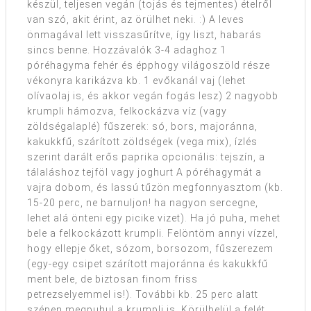
készül, teljesen vegán (tojás és tejmentes) ételről
van szó, akit érint, az örülhet neki. :) A leves
önmagával lett visszasűrítve, így liszt, habarás
sincs benne. Hozzávalók 3-4 adaghoz 1
póréhagyma fehér és épphogy világoszöld része
vékonyra karikázva kb. 1 evőkanál vaj (lehet
olívaolaj is, és akkor vegán fogás lesz) 2 nagyobb
krumpli hámozva, felkockázva víz (vagy
zöldségalaplé) fűszerek: só, bors, majoránna,
kakukkfű, szárított zöldségek (vega mix), ízlés
szerint darált erős paprika opcionális: tejszín, a
tálaláshoz tejföl vagy joghurt A póréhagymát a
vajra dobom, és lassú tűzön megfonnyasztom (kb.
15-20 perc, ne barnuljon! ha nagyon sercegne,
lehet alá önteni egy picike vizet). Ha jó puha, mehet
bele a felkockázott krumpli. Felöntöm annyi vízzel,
hogy ellepje őket, sózom, borsozom, fűszerezem
(egy-egy csipet szárított majoránna és kakukkfű
ment bele, de biztosan finom friss
petrezselyemmel is!). További kb. 25 perc alatt
szépen megpuhul a krumpli is. Körülbelül a felét