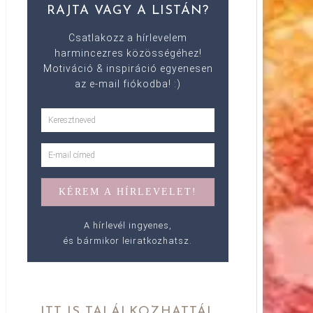
RAJTA VAGY A LISTÁN?
Csatlakozz a hírlevelem
harmincezres közösségéhez!
Motiváció & inspiráció egyenesen
az e-mail fiókodba! :)
A hírlevél ingyenes,
és bármikor leiratkozhatsz.
ITT IS TALÁLKOZHATTÁL