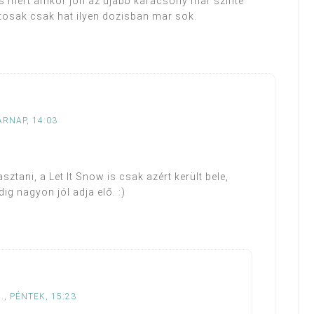
es mert amkor jon az ujabb karacsony mar szinte
osak csak hat ilyen dozisban mar sok.
ÁRNAP, 14:03
tani, a Let It Snow is csak azért került bele,
ig nagyon jól adja elő. :)
, PÉNTEK, 15:23