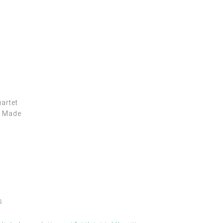
artet
y Made
e
s