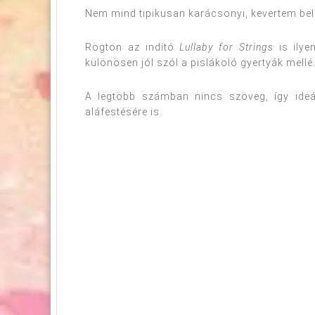
Nem mind tipikusan karácsonyi, kevertem be
Rögtön az indító
Lullaby for Strings
is ilye
különösen jól szól a pislákoló gyertyák mellé
A legtöbb számban nincs szöveg, így ideál
aláfestésére is.