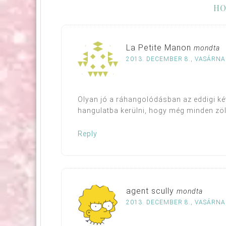
HO
La Petite Manon
mondta
2013. DECEMBER 8., VASÁRNAP
Olyan jó a ráhangolódásban az eddigi két
hangulatba kerülni, hogy még minden zöl
Reply
agent scully
mondta
2013. DECEMBER 8., VASÁRNAP