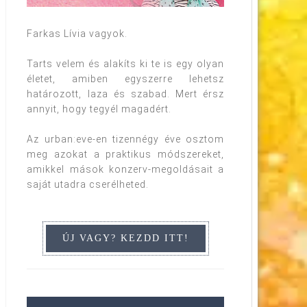
Farkas Lívia vagyok.
Tarts velem és alakíts ki te is egy olyan
életet, amiben egyszerre lehetsz
határozott, laza és szabad. Mert érsz
annyit, hogy tegyél magadért.
Az urban:eve-en tizennégy éve osztom
meg azokat a praktikus módszereket,
amikkel mások konzerv-megoldásait a
saját utadra cserélheted.