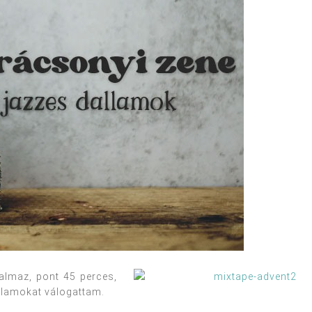
talmaz, pont 45 perces,
allamokat válogattam.