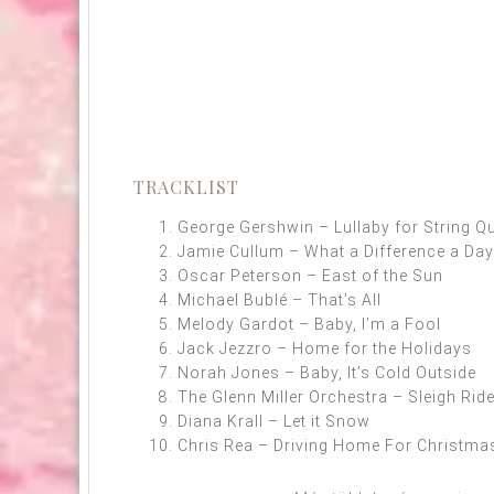
TRACKLIST
George Gershwin – Lullaby for String Qu
Jamie Cullum – What a Difference a Da
Oscar Peterson – East of the Sun
Michael Bublé – That’s All
Melody Gardot – Baby, I’m a Fool
Jack Jezzro – Home for the Holidays
Norah Jones – Baby, It’s Cold Outside
The Glenn Miller Orchestra – Sleigh Rid
Diana Krall – Let it Snow
Chris Rea – Driving Home For Christma