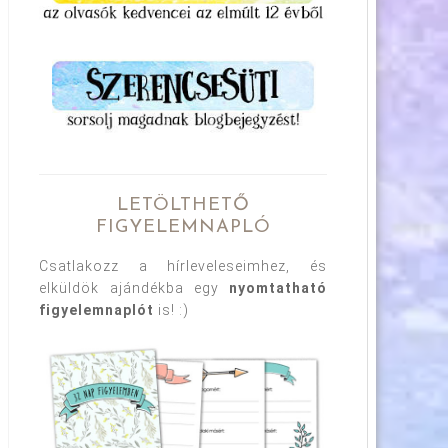
LETÖLTHETŐ
FIGYELEMNAPLÓ
Csatlakozz a hírleveleseimhez, és
elküldök ajándékba egy
nyomtatható
figyelemnaplót
is! :)