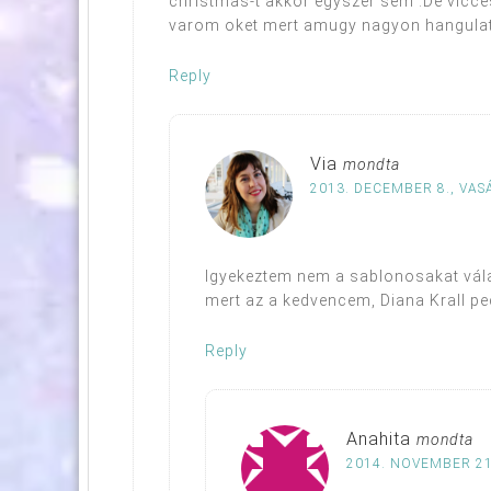
christmas-t akkor egyszer sem .De vicc
varom oket mert amugy nagyon hangulat
Reply
Via
mondta
2013. DECEMBER 8., VAS
Igyekeztem nem a sablonosakat válasz
mert az a kedvencem, Diana Krall ped
Reply
Anahita
mondta
2014. NOVEMBER 21.