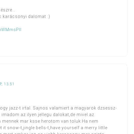
gészre…
c karácsonyi dalomat :)
3iWMmsPII
, 13:51
gy jazz-t irtal. Sajnos valamiert a magyarok dzsessz-
 imadom az ilyen jellegu dalokat,de mivel az
 mennek mar ksse herotom van toluk.Ha nem
t snow-t,jingle bells-t,have yourself a merry little