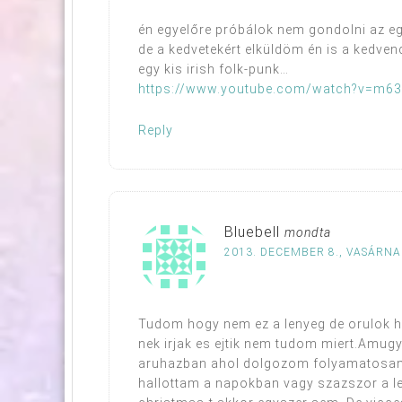
én egyelőre próbálok nem gondolni az e
de a kedvetekért elküldöm én is a kedven
egy kis irish folk-punk…
https://www.youtube.com/watch?v=m6
Reply
Bluebell
mondta
2013. DECEMBER 8., VASÁRNAP
Tudom hogy nem ez a lenyeg de orulok ho
nek irjak es ejtik nem tudom miert.Amugy
aruhazban ahol dolgozom folyamatosan
hallottam a napokban vagy szazszor a let i