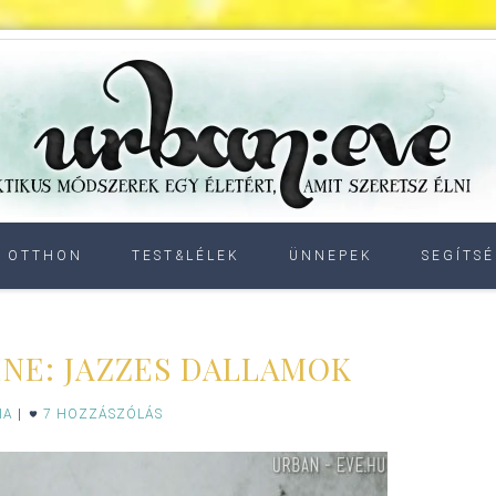
OTTHON
TEST&LÉLEK
ÜNNEPEK
SEGÍTSÉ
NE: JAZZES DALLAMOK
IA
|
7 HOZZÁSZÓLÁS