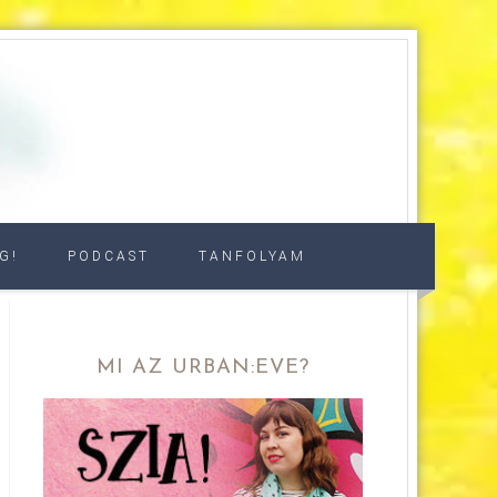
G!
PODCAST
TANFOLYAM
MI AZ URBAN:EVE?