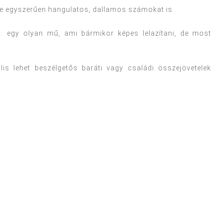
le egyszerűen hangulatos, dallamos számokat is.
n: egy olyan mű, ami bármikor képes lelazítani, de most
.
is lehet beszélgetős baráti vagy családi összejövetelek