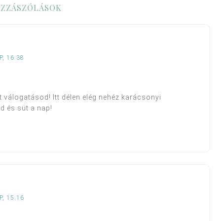
ZZÁSZÓLÁSOK
, 16:38
 válogatásod! Itt délen elég nehéz karácsonyi
d és süt a nap!
, 15:16