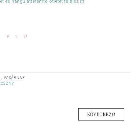
 és hangulatteremtő ötletet találsz itt.
Share
Share
Pin
., VASÁRNAP
ÁCSONY
KÖVETKEZŐ