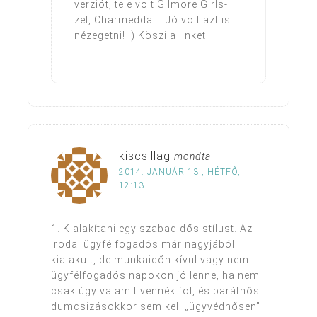
verziót, tele volt Gilmore Girls-
zel, Charmeddal… Jó volt azt is
nézegetni! :) Köszi a linket!
kiscsillag
mondta
2014. JANUÁR 13., HÉTFŐ,
12:13
1. Kialakítani egy szabadidős stílust. Az
irodai ügyfélfogadós már nagyjából
kialakult, de munkaidőn kívül vagy nem
ügyfélfogadós napokon jó lenne, ha nem
csak úgy valamit vennék föl, és barátnős
dumcsizásokkor sem kell „ügyvédnősen”