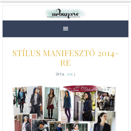
STÍLUS MANIFESZTÓ 2014-
RE
ÍRTA:
VIA
|