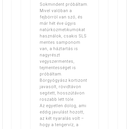
Sokmindent próbáltam.
Mivel valóban a
fejbörröl van szó, és
már hét éve úgyis
natúrkozmetikumokat
használok, csakis SLS
mentes samponom
van, a háztartás is
nagyrészt
vegyszermentes,
tejmentességet is
próbáltam.
Börgyógyász kortizont
javasolt, rövidtávon
segitett, hosszútávon
roszabb lett töle.
Az egyetlen dolog, ami
eddig javulást hozott,
az két nyaralás volt –
hogy a tengervíz, a