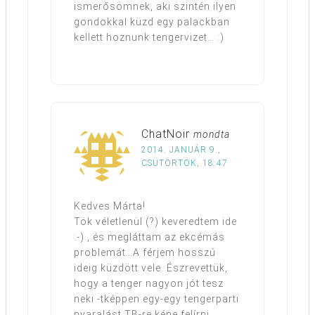
ismerősömnek, aki szintén ilyen
gondokkal küzd egy palackban
kellett hoznunk tengervizet… :)
ChatNoir
mondta
2014. JANUÁR 9.,
CSÜTÖRTÖK, 18:47
Kedves Márta!
Tök véletlenül (?) keveredtem ide
:-) , és megláttam az ekcémás
problemát…A férjem hosszú
ideig küzdött vele. Észrevettük,
hogy a tenger nagyon jót tesz
neki -tképpen egy-egy tengerparti
nyaralást TB-re kéne felírni