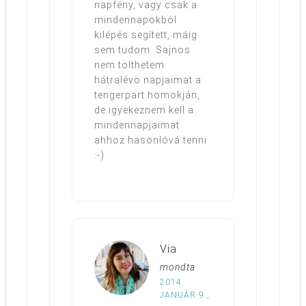
napfény, vagy csak a
mindennapokból
kilépés segített, máig
sem tudom. Sajnos
nem tölthetem
hátralévö napjaimat a
tengerpart homokján,
de igyekeznem kell a
mindennapjaimat
ahhoz hasonlóvá tenni
:-)
Via
mondta
2014.
JANUÁR 9.,