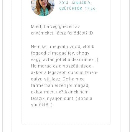
2014. JANUÁR 9.,
CSÜTÖRTÖK, 17:26
Miért, ha végignézed az
enyémeket, látsz fejlődést? :D
Nem kell megváltoznod, előbb
fogadd el magad így, ahogy
vagy, aztán jöhet a dekoráció. ;)
Ha marad ez a hozzáállásod,
akkor a legszebb cucc is tehén-
gatya-stíl lesz. De ha meg
farmerban érzed jól magad,
akkor miért ne? Akinek nem
tetszik, nyaljon sünt. (Bocs a
sünöktől.)