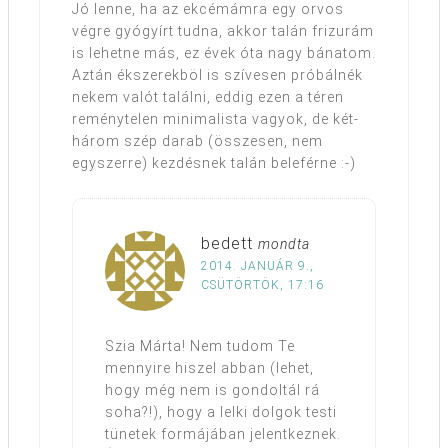
Jó lenne, ha az ekcémámra egy orvos
végre gyógyírt tudna, akkor talán frizurám
is lehetne más, ez évek óta nagy bánatom.
Aztán ékszerekböl is szívesen próbálnék
nekem valót találni, eddig ezen a téren
reménytelen minimalista vagyok, de két-
három szép darab (összesen, nem
egyszerre) kezdésnek talán beleférne :-)
bedett
mondta
2014. JANUÁR 9.,
CSÜTÖRTÖK, 17:16
Szia Márta! Nem tudom Te
mennyire hiszel abban (lehet,
hogy még nem is gondoltál rá
soha?!), hogy a lelki dolgok testi
tünetek formájában jelentkeznek.