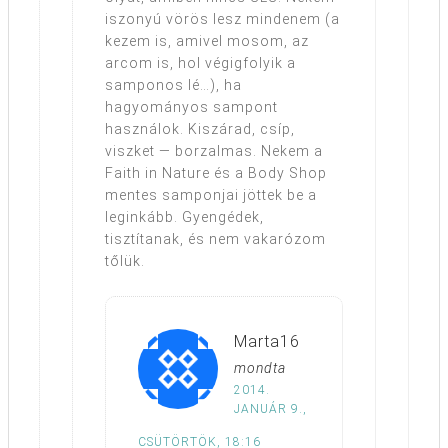
iszonyú vörös lesz mindenem (a
kezem is, amivel mosom, az
arcom is, hol végigfolyik a
samponos lé…), ha
hagyományos sampont
használok. Kiszárad, csíp,
viszket — borzalmas. Nekem a
Faith in Nature és a Body Shop
mentes samponjai jöttek be a
leginkább. Gyengédek,
tisztítanak, és nem vakarózom
tőlük.
Marta16
mondta
2014.
JANUÁR 9.,
CSÜTÖRTÖK, 18:16