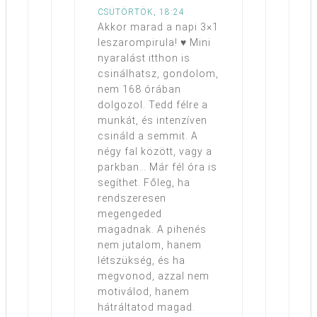
CSÜTÖRTÖK, 18:24
Akkor marad a napi 3×1
leszarompirula! ♥ Mini
nyaralást itthon is
csinálhatsz, gondolom,
nem 168 órában
dolgozol. Tedd félre a
munkát, és intenzíven
csináld a semmit. A
négy fal között, vagy a
parkban… Már fél óra is
segíthet. Főleg, ha
rendszeresen
megengeded
magadnak. A pihenés
nem jutalom, hanem
létszükség, és ha
megvonod, azzal nem
motiválod, hanem
hátráltatod magad.