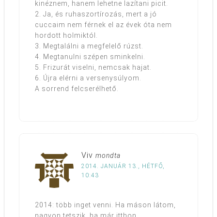
kinéznem, hanem lehetne lazítani picit.
2. Ja, és ruhaszortírozás, mert a jó
cuccaim nem férnek el az évek óta nem
hordott holmiktól.
3. Megtalálni a megfelelő rúzst.
4. Megtanulni szépen sminkelni.
5. Frizurát viselni, nemcsak hajat.
6. Újra elérni a versenysúlyom.
A sorrend felcserélhető.
Viv
mondta
2014. JANUÁR 13., HÉTFŐ,
10:43
2014: több inget venni. Ha máson látom,
nagyon tetszik, ha már itthon