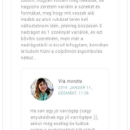
tudom, hogyan voltam meg nélkülük, de
nagyons zeretem variálni a szneket és
formákat, meg hogy mit veszek alá.
Inkább az alsó ruházat terén kell
változtatnom idén, jelenleg összesen 3
nadrágot és 1 szoknyát variálok, és ezt
bővítni szeretném, mert már a
nadrágokból is kicsit kifogytam, konrétan
le tudom hízni a csípőmön kigombolás
nélkül…
Via
mondta
2014. JANUÁR 11.,
SZOMBAT, 11:28
Ha van egy jó varrógép (vagy
anyukádnak egy jó varrógépe :)),
akkor még esetleg be tudtok
csípni a nadrágokból két oldalt,