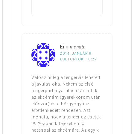
Enn
mondta
2014. JANUÁR 9.,
CSÜTÖRTÖK, 18:27
Valószínűleg a tengervíz lehetett
a javulás oka. Nekem az első
tengerparti nyaralás után jött ki
az ekcémám (gyerekkorom után
először) és a bőrgyógyász
értetlenkedett rendesen. Azt
mondta, hogy a tenger az esetek
99 %-ában kifejezetten jó
hatással az ekcémára. Az egyik