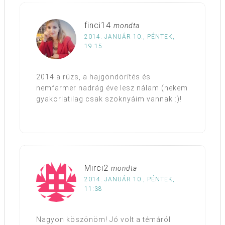
finci14
mondta
2014. JANUÁR 10., PÉNTEK,
19:15
2014 a rúzs, a hajgöndörítés és
nemfarmer nadrág éve lesz nálam (nekem
gyakorlatilag csak szoknyáim vannak :)!
Mirci2
mondta
2014. JANUÁR 10., PÉNTEK,
11:38
Nagyon köszönöm! Jó volt a témáról