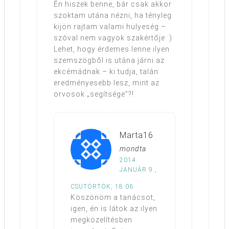
Én hiszek benne, bár csak akkor
szoktam utána nézni, ha tényleg
kijön rajtam valami hülyeség –
szóval nem vagyok szakértője :)
Lehet, hogy érdemes lenne ilyen
szemszögből is utána járni az
ekcémádnak – ki tudja, talán
eredményesebb lesz, mint az
orvosok „segítsége”?!
Marta16
mondta
2014.
JANUÁR 9.,
CSÜTÖRTÖK, 18:06
Köszönöm a tanácsot,
igen, én is látok az ilyen
megközelítésben