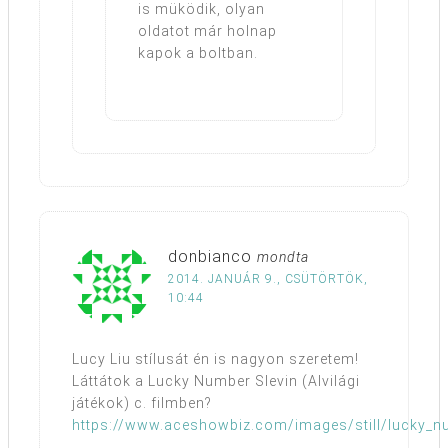
is müködik, olyan
oldatot már holnap
kapok a boltban.
donbianco
mondta
2014. JANUÁR 9., CSÜTÖRTÖK,
10:44
Lucy Liu stílusát én is nagyon szeretem!
Láttátok a Lucky Number Slevin (Alvilági
játékok) c. filmben?
https://www.aceshowbiz.com/images/still/lucky_nu