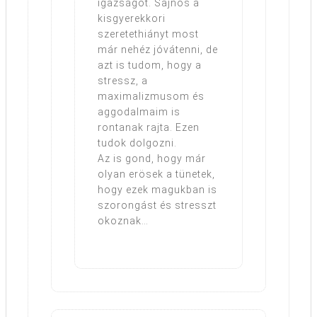
igazságot. Sajnos a
kisgyerekkori
szeretethiányt most
már nehéz jóvátenni, de
azt is tudom, hogy a
stressz, a
maximalizmusom és
aggodalmaim is
rontanak rajta. Ezen
tudok dolgozni.
Az is gond, hogy már
olyan erösek a tünetek,
hogy ezek magukban is
szorongást és stresszt
okoznak…