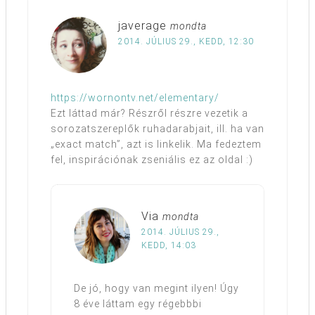
javerage
mondta
2014. JÚLIUS 29., KEDD, 12:30
https://wornontv.net/elementary/
Ezt láttad már? Részről részre vezetik a
sorozatszereplők ruhadarabjait, ill. ha van
„exact match”, azt is linkelik. Ma fedeztem
fel, inspirációnak zseniális ez az oldal :)
Via
mondta
2014. JÚLIUS 29.,
KEDD, 14:03
De jó, hogy van megint ilyen! Úgy
8 éve láttam egy régebbbi