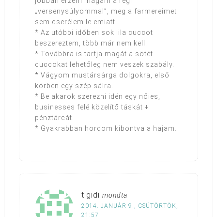
jobban érzem magam a régi
„versenysúlyommal”, meg a farmereimet
sem cserélem le emiatt.
* Az utóbbi időben sok lila cuccot
beszereztem, több már nem kell.
* Továbbra is tartja magát a sötét
cuccokat lehetőleg nem veszek szabály.
* Vágyom mustársárga dolgokra, első
körben egy szép sálra.
* Be akarok szerezni idén egy nőies,
businesses felé közelítő táskát +
pénztárcát.
* Gyakrabban hordom kibontva a hajam.
tigidi
mondta
2014. JANUÁR 9., CSÜTÖRTÖK,
21:57