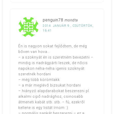
penguin78
mondta
2014. JANUÁR 9., CSÜTÖRTÖK,
16:41
Én is nagyon sokat fejlődtem, de még
bőven van hova…
– a szoknyát én is szeretném bevezetni –
mindig is nadrágpárti leszek, de nőcis
napokon néha-néha igenis szoknyát
szeretnék hordani
– még több körömlakk
– a már meglévő bizsukat hordani
– hiányzó alapdarabokat beszerezni pl.
alkalmi cipő nadrághoz, csinosabb
átmeneti kabát stb. stb. – fú, ezekről
kellene is egy listát írnom :)
– normális sapkát beszerezni – ez a