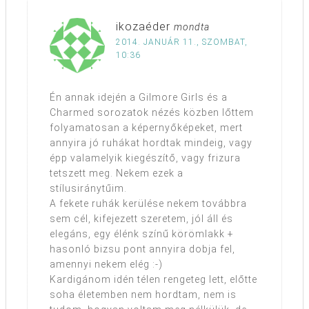
ikozaéder
mondta
2014. JANUÁR 11., SZOMBAT,
10:36
Én annak idején a Gilmore Girls és a
Charmed sorozatok nézés közben lőttem
folyamatosan a képernyőképeket, mert
annyira jó ruhákat hordtak mindeig, vagy
épp valamelyik kiegészítő, vagy frizura
tetszett meg. Nekem ezek a
stílusiránytűim.
A fekete ruhák kerülése nekem továbbra
sem cél, kifejezett szeretem, jól áll és
elegáns, egy élénk színű körömlakk +
hasonló bizsu pont annyira dobja fel,
amennyi nekem elég :-)
Kardigánom idén télen rengeteg lett, előtte
soha életemben nem hordtam, nem is