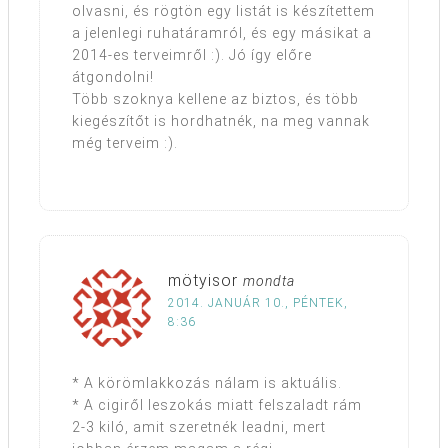
olvasni, és rögtön egy listát is készítettem
a jelenlegi ruhatáramról, és egy másikat a
2014-es terveimről :). Jó így előre
átgondolni!
Több szoknya kellene az biztos, és több
kiegészítőt is hordhatnék, na meg vannak
még terveim :).
mötyisor
mondta
2014. JANUÁR 10., PÉNTEK,
8:36
* A körömlakkozás nálam is aktuális.
* A cigiről leszokás miatt felszaladt rám
2-3 kiló, amit szeretnék leadni, mert