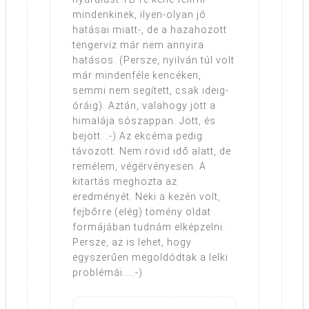
mindenkinek, ilyen-olyan jó
hatásai miatt-, de a hazahozott
tengervíz már nem annyira
hatásos. (Persze, nyilván túl volt
már mindenféle kencéken,
semmi nem segített, csak ideig-
óráig). Aztán, valahogy jött a
himalája sószappan. Jött, és
bejött. :-) Az ekcéma pedig
távozott. Nem rövid idő alatt, de
remélem, végérvényesen. A
kitartás meghozta az
eredményét. Neki a kezén volt,
fejbőrre (elég) tömény oldat
formájában tudnám elképzelni.
Persze, az is lehet, hogy
egyszerűen megoldódtak a lelki
problémái….:-)