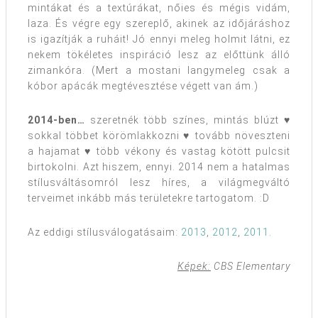
mintákat és a textúrákat, nőies és mégis vidám,
laza. És végre egy szereplő, akinek az időjáráshoz
is igazítják a ruháit! Jó ennyi meleg holmit látni, ez
nekem tökéletes inspiráció lesz az előttünk álló
zimankóra. (Mert a mostani langymeleg csak a
kóbor apácák megtévesztése végett van ám.)
2014-ben…
szeretnék több színes, mintás blúzt ♥
sokkal többet körömlakkozni ♥ tovább növeszteni
a hajamat ♥ több vékony és vastag kötött pulcsit
birtokolni. Azt hiszem, ennyi. 2014 nem a hatalmas
stílusváltásomról lesz híres, a világmegváltó
terveimet inkább más területekre tartogatom. :D
Az eddigi stílusválogatásaim:
2013
,
2012
,
2011
.
Képek:
CBS Elementary