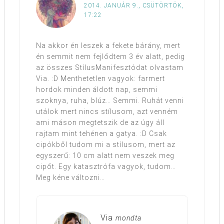
2014. JANUÁR 9., CSÜTÖRTÖK,
17:22
Na akkor én leszek a fekete bárány, mert
én semmit nem fejlődtem 3 év alatt, pedig
az összes StílusManifesztódat olvastam
Via. :D Menthetetlen vagyok: farmert
hordok minden áldott nap, semmi
szoknya, ruha, blúz… Semmi. Ruhát venni
utálok mert nincs stílusom, azt venném
ami máson megtetszik de az úgy áll
rajtam mint tehénen a gatya. :D Csak
cipókből tudom mi a stílusom, mert az
egyszerű: 10 cm alatt nem veszek meg
cipőt. Egy katasztrófa vagyok, tudom…
Meg kéne változni…
Via
mondta