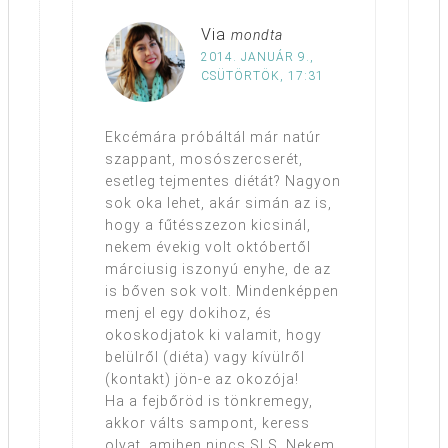
Via
mondta
2014. JANUÁR 9.,
CSÜTÖRTÖK, 17:31
Ekcémára próbáltál már natúr
szappant, mosószercserét,
esetleg tejmentes diétát? Nagyon
sok oka lehet, akár simán az is,
hogy a fűtésszezon kicsinál,
nekem évekig volt októbertől
márciusig iszonyú enyhe, de az
is bőven sok volt. Mindenképpen
menj el egy dokihoz, és
okoskodjatok ki valamit, hogy
belülről (diéta) vagy kívülről
(kontakt) jön-e az okozója!
Ha a fejbőröd is tönkremegy,
akkor válts sampont, keress
olyat, amiben nincs SLS. Nekem