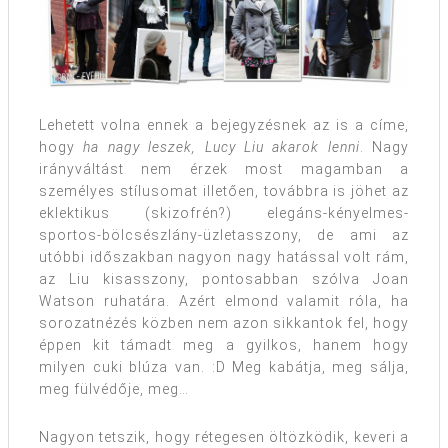
Lehetett volna ennek a bejegyzésnek az is a címe,
hogy
ha nagy leszek, Lucy Liu akarok lenni
. Nagy
irányváltást nem érzek most magamban a
személyes stílusomat illetően, továbbra is jöhet az
eklektikus (skizofrén?) elegáns-kényelmes-
sportos-bölcsészlány-üzletasszony, de ami az
utóbbi időszakban nagyon nagy hatással volt rám,
az Liu kisasszony, pontosabban szólva Joan
Watson ruhatára. Azért elmond valamit róla, ha
sorozatnézés közben nem azon sikkantok fel, hogy
éppen kit támadt meg a gyilkos, hanem hogy
milyen cuki blúza van. :D Meg kabátja, meg sálja,
meg fülvédője, meg…
Nagyon tetszik, hogy rétegesen öltözködik, keveri a