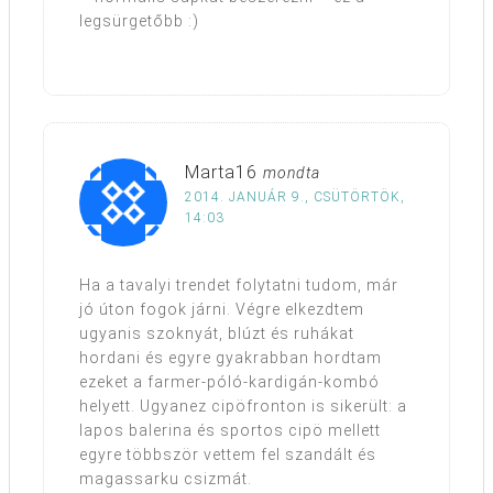
legsürgetőbb :)
Marta16
mondta
2014. JANUÁR 9., CSÜTÖRTÖK,
14:03
Ha a tavalyi trendet folytatni tudom, már
jó úton fogok járni. Végre elkezdtem
ugyanis szoknyát, blúzt és ruhákat
hordani és egyre gyakrabban hordtam
ezeket a farmer-póló-kardigán-kombó
helyett. Ugyanez cipöfronton is sikerült: a
lapos balerina és sportos cipö mellett
egyre többször vettem fel szandált és
magassarku csizmát.