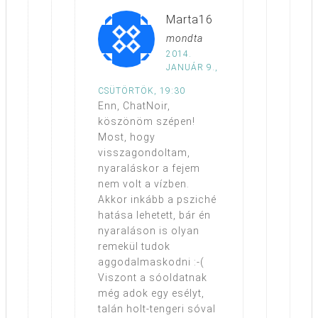
Marta16
mondta
2014.
JANUÁR 9.,
CSÜTÖRTÖK, 19:30
Enn, ChatNoir,
köszönöm szépen!
Most, hogy
visszagondoltam,
nyaraláskor a fejem
nem volt a vízben.
Akkor inkább a psziché
hatása lehetett, bár én
nyaraláson is olyan
remekül tudok
aggodalmaskodni :-(
Viszont a sóoldatnak
még adok egy esélyt,
talán holt-tengeri sóval