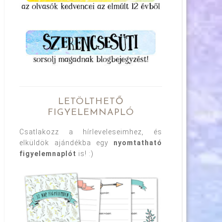
LETÖLTHETŐ
FIGYELEMNAPLÓ
Csatlakozz a hírleveleseimhez, és
elküldök ajándékba egy
nyomtatható
figyelemnaplót
is! :)