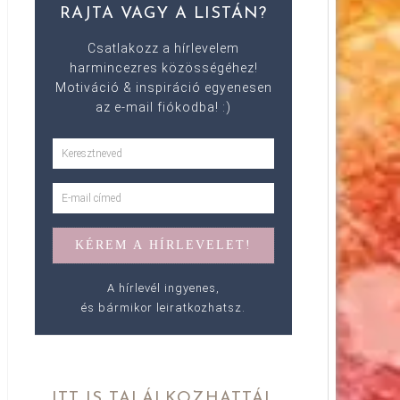
RAJTA VAGY A LISTÁN?
Csatlakozz a hírlevelem
harmincezres közösségéhez!
Motiváció & inspiráció egyenesen
az e-mail fiókodba! :)
A hírlevél ingyenes,
és bármikor leiratkozhatsz.
ITT IS TALÁLKOZHATTÁL