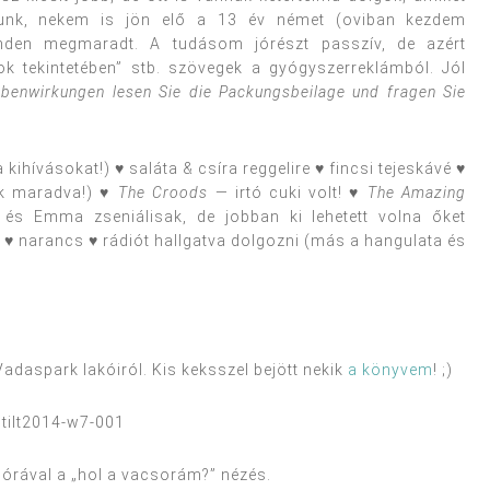
dunk, nekem is jön elő a 13 év német (oviban kezdem
minden megmaradt. A tudásom jórészt passzív, de azért
 tekintetében” stb. szövegek a gyógyszerreklámból. Jól
benwirkungen lesen Sie die Packungsbeilage und fragen Sie
kihívásokat!) ♥ saláta & csíra reggelire ♥ fincsi tejeskávé ♥
k maradva!) ♥
The Croods
— irtó cuki volt! ♥
The Amazing
és Emma zseniálisak, de jobban ki lehetett volna őket
s ♥ narancs ♥ rádiót hallgatva dolgozni (más a hangulata és
Vadaspark lakóiról. Kis keksszel bejött nekik
a könyvem
! ;)
 órával a „hol a vacsorám?” nézés.