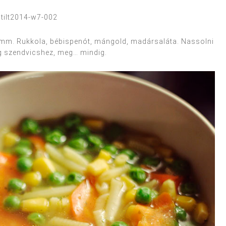
. Rukkola, bébispenót, mángold, madársaláta. Nassolni
 szendvicshez, meg… mindig.