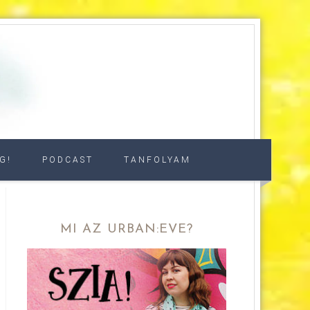
G!
PODCAST
TANFOLYAM
MI AZ URBAN:EVE?