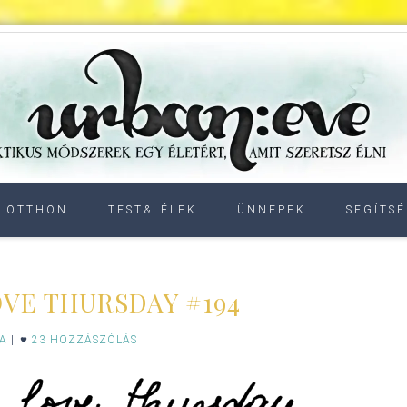
OTTHON
TEST&LÉLEK
ÜNNEPEK
SEGÍTSÉ
OVE THURSDAY #194
IA
|
23 HOZZÁSZÓLÁS