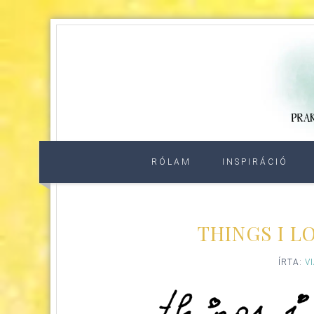
RÓLAM
INSPIRÁCIÓ
THINGS I L
ÍRTA:
V