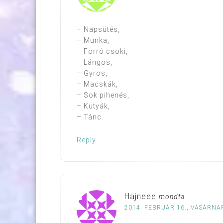
– Napsütés,
– Munka,
– Forró csoki,
– Lángos,
– Gyros,
– Macskák,
– Sok pihenés,
– Kutyák,
– Tánc.
Reply
Hajneee
mondta
2014. FEBRUÁR 16., VASÁRNAP