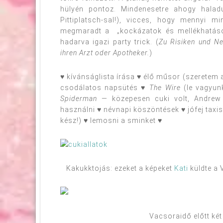
hülyén pontoz. Mindenesetre ahogy hala
Pittiplatsch-sal!), vicces, hogy mennyi 
megmaradt a „kockázatok és mellékhatások
hadarva igazi party trick. (
Zu Risiken und Ne
ihren Arzt oder Apotheker.
)
♥ kívánságlista írása ♥ élő műsor (szeretem a 
csodálatos napsütés ♥
The Wire
(le vagyun
Spiderman
— közepesen cuki volt, Andrew 
használni ♥ névnapi köszöntések ♥ jófej taxi
kész!) ♥ lemosni a sminket ♥
Kakukktojás: ezeket a képeket
Kati
küldte a 
Vacsoraidő előtt két