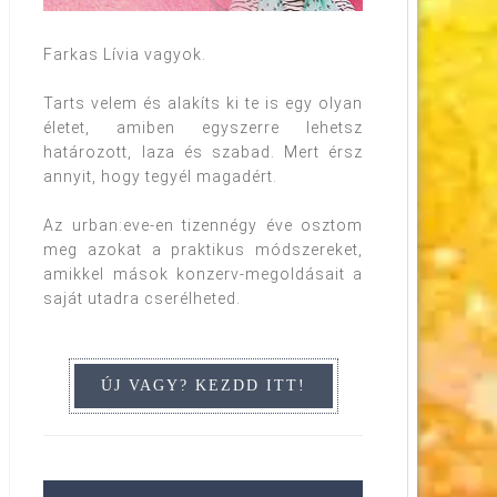
Farkas Lívia vagyok.
Tarts velem és alakíts ki te is egy olyan
életet, amiben egyszerre lehetsz
határozott, laza és szabad. Mert érsz
annyit, hogy tegyél magadért.
Az urban:eve-en tizennégy éve osztom
meg azokat a praktikus módszereket,
amikkel mások konzerv-megoldásait a
saját utadra cserélheted.