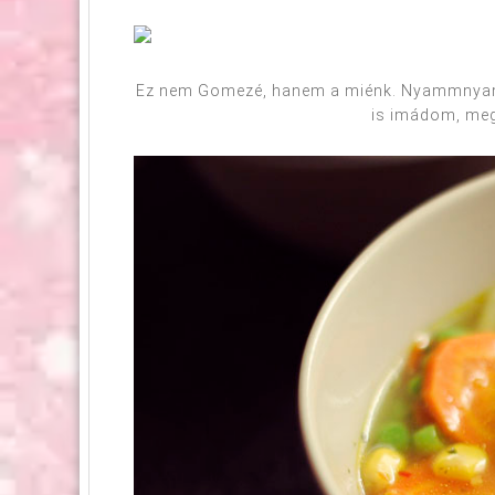
Ez nem Gomezé, hanem a miénk. Nyammnyamm
is imádom, meg