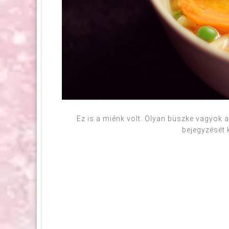
Ez is a miénk volt. Olyan büszke vagyok a 
bejegyzését k