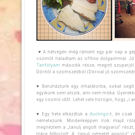
♥ A hétvégén még ráment egy pár nap a gép be
csomót haladtam az offline dolgaimmal. Jó i
Tanfolyam
második része, megint szuperjól s
Dóritól a szomszédból (Dórival jó szomszédn
♥ Beruháztunk egy inhalátorba, sokat segí
egyikünk sem alszik, ami nem móka. Gyerekko
egy csomó időt. Lehet vele hörögni, hogy „
I 
♥ Egy hete elkezdtük a
duolingo
-t, én csa
németezünk. Mindenképpen írok majd ról
megnéztem a „tanulj angolt magyarul” részt, d
tökre felhúzott. A „tanulj németet angolul” r