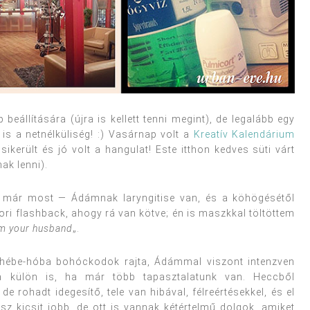
állítására (újra is kellett tenni megint), de legalább egy
s a netnélküliség! :) Vasárnap volt a
Kreatív Kalendárium
ikerült és jó volt a hangulat! Este itthon kedves süti várt
ak lenni).
t már most — Ádámnak laryngitise van, és a köhögésétől
ri flashback, ahogy rá van kötve; én is maszkkal töltöttem
am your husband
„.
k hébe-hóba bohóckodok rajta, Ádámmal viszont intenzven
a külön is, ha már több tapasztalatunk van. Heccből
e rohadt idegesítő, tele van hibával, félreértésekkel, és el
ész kicsit jobb, de ott is vannak kétértelmű dolgok, amiket