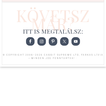
KÖVETSZ
MÁR?
ITT IS MEGTALÁLSZ:
© COPYRIGHT 2008–2026 CABBIT SUPREME LTD, FARKAS LÍVIA
• MINDEN JOG FENNTARTVA! ·