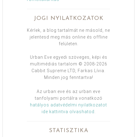
JOGI NYILATKOZATOK
Kérlek, a blog tartalmát ne másold, ne
jelentesd meg más online és offline
felületen.
Urban:Eve egyedi szöveges, képi és
multimédiás tartalom © 2008-2026
Cabbit Supreme LTD, Farkas Lívia.
Minden jog fenntartva!
Az urban:eve és az urban:eve
tanfolyami portálra vonatkozó
hatályos adatvédelmi nyilatkozatot
ide kattintva olvashatod
.
STATISZTIKA