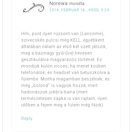
Norewa
mondta
2014. FEBRUÁR 18., KEDD, 9:20
Hihi, pont ilyen rúzsom van (Lancome),
szívecskés pulcsi meg KELL, egyébként
általában nálam az első két szett játszik,
meg a bazinagy gyűrűvel hevesen
gesztikulálva magyarázós történet. Ez
mondjuk külön vicces, ha menet közben
telefonálok, és headset van betuszkolva a
fülembe. Mintha magamban beszélnék, és
még „bolond” is vagyok hozzá, mert
hadonászok jobbra-balra (mert
természetesen sapka is van rajtam, ilyen
időben a fejem meg a fülem még fázik).
Reply