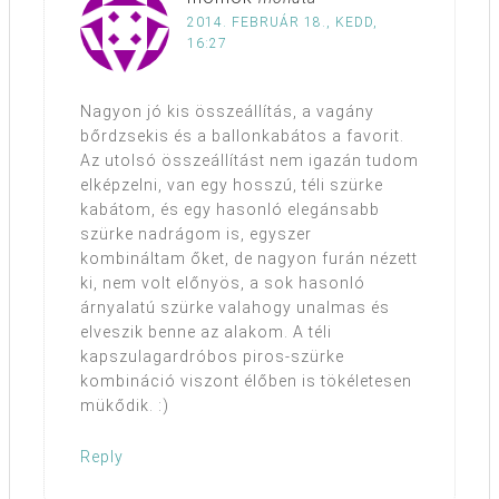
2014. FEBRUÁR 18., KEDD,
16:27
Nagyon jó kis összeállítás, a vagány
bőrdzsekis és a ballonkabátos a favorit.
Az utolsó összeállítást nem igazán tudom
elképzelni, van egy hosszú, téli szürke
kabátom, és egy hasonló elegánsabb
szürke nadrágom is, egyszer
kombináltam őket, de nagyon furán nézett
ki, nem volt előnyös, a sok hasonló
árnyalatú szürke valahogy unalmas és
elveszik benne az alakom. A téli
kapszulagardróbos piros-szürke
kombináció viszont élőben is tökéletesen
mükődik. :)
Reply