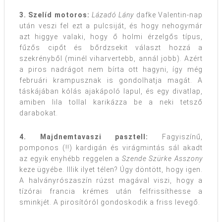
3. Szelíd motoros:
Lázadó Lány
dafke Valentin-nap
után veszi fel ezt a pulcsiját, és hogy nehogymár
azt higgye valaki, hogy ő holmi érzelgős típus,
fűzős cipőt és bőrdzsekit választ hozzá a
szekrényből (minél viharvertebb, annál jobb). Azért
a piros nadrágot nem bírta ott hagyni, így még
februári krampusznak is gondolhatja magát. A
táskájában kólás ajakápoló lapul, és egy divatlap,
amiben lila tollal karikázza be a neki tetsző
darabokat.
4. Majdnemtavaszi pasztell:
Fagyiszínű,
pomponos (!!) kardigán és virágmintás sál akadt
az egyik enyhébb reggelen a
Szende Szürke Asszony
keze ügyébe. Illik ilyet télen? Úgy döntött, hogy igen.
A halványrószaszín rúzst magával viszi, hogy a
tízórai francia krémes után felfrissíthesse a
sminkjét. A pirosítóról gondoskodik a friss levegő.