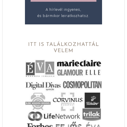
A hírlevél ingyenes,
és bármikor leiratkozhatsz.
ITT IS TALÁLKOZHATTÁL
VELEM