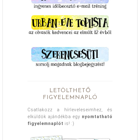
LETÖLTHETŐ
FIGYELEMNAPLÓ
Csatlakozz a hírleveleseimhez, és
elküldök ajándékba egy
nyomtatható
figyelemnaplót
is! :)