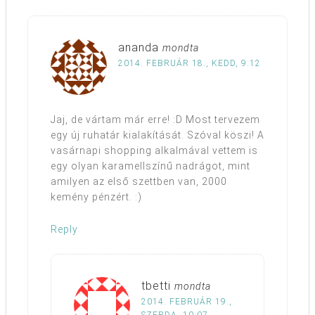
ananda
mondta
2014. FEBRUÁR 18., KEDD, 9:12
Jaj, de vártam már erre! :D Most tervezem
egy új ruhatár kialakítását. Szóval köszi! A
vasárnapi shopping alkalmával vettem is
egy olyan karamellszínű nadrágot, mint
amilyen az első szettben van, 2000
kemény pénzért. :)
Reply
tbetti
mondta
2014. FEBRUÁR 19.,
SZERDA, 10:07