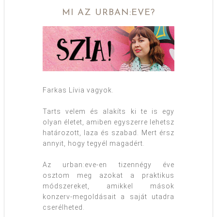
MI AZ URBAN:EVE?
Farkas Lívia vagyok.
Tarts velem és alakíts ki te is egy
olyan életet, amiben egyszerre lehetsz
határozott, laza és szabad. Mert érsz
annyit, hogy tegyél magadért.
Az urban:eve-en tizennégy éve
osztom meg azokat a praktikus
módszereket, amikkel mások
konzerv-megoldásait a saját utadra
cserélheted.