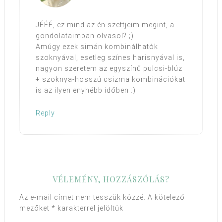
JÉÉÉ, ez mind az én szettjeim megint, a
gondolataimban olvasol? ;)
Amúgy ezek simán kombinálhatók
szoknyával, esetleg színes harisnyával is,
nagyon szeretem az egyszínű pulcsi-blúz
+ szoknya-hosszú csizma kombinációkat
is az ilyen enyhébb időben :)
Reply
VÉLEMÉNY, HOZZÁSZÓLÁS?
Az e-mail címet nem tesszük közzé.
A kötelező
mezőket
*
karakterrel jelöltük