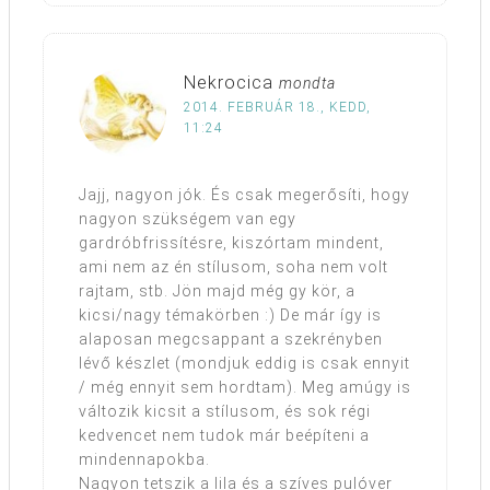
Nekrocica
mondta
2014. FEBRUÁR 18., KEDD,
11:24
Jajj, nagyon jók. És csak megerősíti, hogy
nagyon szükségem van egy
gardróbfrissítésre, kiszórtam mindent,
ami nem az én stílusom, soha nem volt
rajtam, stb. Jön majd még gy kör, a
kicsi/nagy témakörben :) De már így is
alaposan megcsappant a szekrényben
lévő készlet (mondjuk eddig is csak ennyit
/ még ennyit sem hordtam). Meg amúgy is
változik kicsit a stílusom, és sok régi
kedvencet nem tudok már beépíteni a
mindennapokba.
Nagyon tetszik a lila és a szíves pulóver