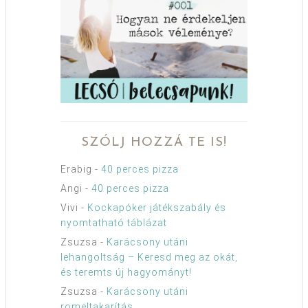
SZÓLJ HOZZÁ TE IS!
Erabig
-
40 perces pizza
Angi
-
40 perces pizza
Vivi
-
Kockapóker játékszabály és
nyomtatható táblázat
Zsuzsa
-
Karácsony utáni
lehangoltság – Keresd meg az okát,
és teremts új hagyományt!
Zsuzsa
-
Karácsony utáni
romeltakarítás