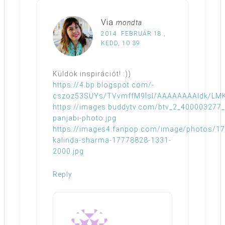
Via
mondta
2014. FEBRUÁR 18.,
KEDD, 10:39
Küldök inspirációt! :))
https://4.bp.blogspot.com/-
cszoz53SUYs/TVvmffM9lsI/AAAAAAAAIdk/LMK
https://images.buddytv.com/btv_2_400003277_
panjabi-photo.jpg
https://images4.fanpop.com/image/photos/17
kalinda-sharma-17778828-1331-
2000.jpg
Reply