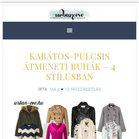
KABÁTOS-PULCSIS
ÁTMENETI RUHÁK – 4
STÍLUSBAN
ÍRTA:
VIA
|
12 HOZZÁSZÓLÁS