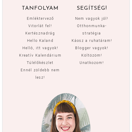
TANFOLYAM
SEGÍTSÉG!
Emléktervező
Nem vagyok jól!
Vitorlát fel!
Otthonmunka-
Kertésznadrág
stratégia
Hello Kaland
Káosz a ruhatáram!
Helló, itt vagyok!
Blogger vagyok!
Kreatív Kalendárium
Költözöm!
Túlélőkészlet
Unatkozom!
Ennél zöldebb nem
lesz!