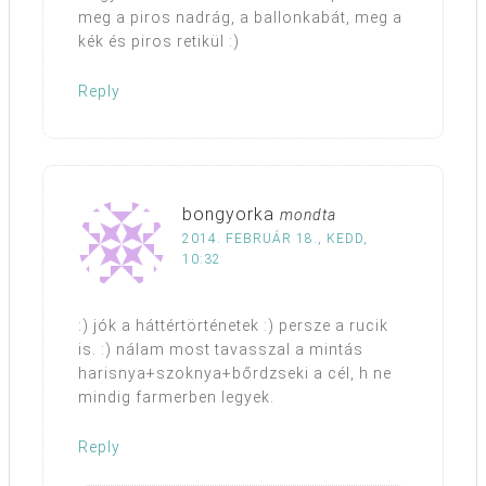
meg a piros nadrág, a ballonkabát, meg a
kék és piros retikül :)
Reply
bongyorka
mondta
2014. FEBRUÁR 18., KEDD,
10:32
:) jók a háttértörténetek :) persze a rucik
is. :) nálam most tavasszal a mintás
harisnya+szoknya+bőrdzseki a cél, h ne
mindig farmerben legyek.
Reply