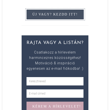
RAJTA VAGY A LISTÁN?
Csatlakozz a hírlevelem
harmincezres közösségéhez!
Motiváció & inspiráció
egyenesen az e-mail fiókodba! :)