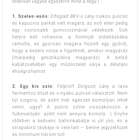
totálisan vagyok egyszerre mind a négy.
)
1. Szeles-esős:
Elfoglalt BKV-s Lány
csíkos pulcsit
és kapucnis parkát vett magára, az eső ellen pedig
egy csinosabb gumicsizmával védekezik. Sok
helyre kell rohannia: a holmiját oldaltáskába
rámolta, és gyorsan magára húzott egy gyűrűt,
hogy a kezére vonja a figyelmét, amikor magyaráz
(márpedig gesztikulálva magyaráz). A belső
kabátzsebében egy műzliszelet várja a délutáni
éhségrohamot.
2. Egy kis szín:
Félprofi Dolgozó Lány
a laza
farmerhoz blúzt és v-nyakú pulcsit választott. Nem
túl szigorú, de azért már egészen komolyan lehet
venni, ugye? A pulcsi színe visszaköszön a
fülbevalóján: azért nem annyira komoly. :) Enyhe
időkben a kedvenc ballonkabátja is jól jön, és a
strapabíró táskája is vele tart — benne jegyzetfüzet
és minimum három toll.