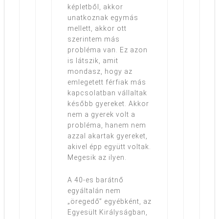
képletből, akkor
unatkoznak egymás
mellett, akkor ott
szerintem más
probléma van. Ez azon
is látszik, amit
mondasz, hogy az
emlegetett férfiak más
kapcsolatban vállaltak
később gyereket. Akkor
nem a gyerek volt a
probléma, hanem nem
azzal akartak gyereket,
akivel épp együtt voltak.
Megesik az ilyen.
A 40-es barátnő
egyáltalán nem
„öregedő” egyébként, az
Egyesült Királyságban,