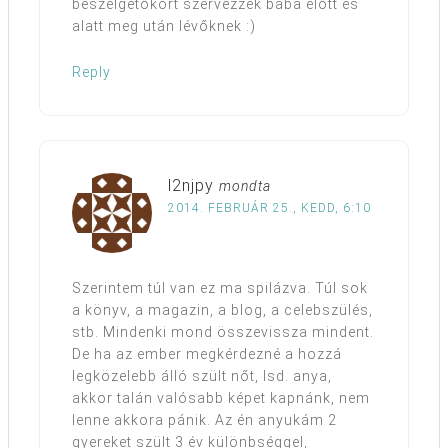
beszélgetőkört szervezzek baba előtt és
alatt meg után lévőknek :)
Reply
l2njpy
mondta
2014. FEBRUÁR 25., KEDD, 6:10
Szerintem túl van ez ma spilázva. Túl sok
a könyv, a magazin, a blog, a celebszülés,
stb. Mindenki mond összevissza mindent.
De ha az ember megkérdezné a hozzá
legközelebb álló szült nőt, lsd. anya,
akkor talán valósabb képet kapnánk, nem
lenne akkora pánik. Az én anyukám 2
gyereket szült 3 év különbséggel,