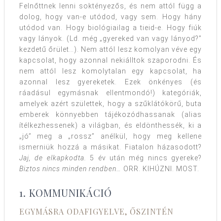
Felnőttnek lenni soktényezős, és nem attól függ a
dolog, hogy van-e utódod, vagy sem. Hogy hány
utódod van. Hogy biológiailag a tieid-e. Hogy fiúk
vagy lányok. (Ld. még „gyereked van vagy lányod?”
kezdetű őrület…). Nem attól lesz komolyan véve egy
kapcsolat, hogy azonnal nekiálltok szaporodni. És
nem attól lesz komolytalan egy kapcsolat, ha
azonnal lesz gyereketek. Ezek önkényes (és
ráadásul egymásnak ellentmondó!) kategóriák,
amelyek azért születtek, hogy a szűklátókörű, buta
emberek könnyebben tájékozódhassanak (alias
ítélkezhessenek) a világban, és eldönthessék, ki a
„jó” meg a „rossz” anélkül, hogy meg kellene
ismerniük hozzá a másikat. Fiatalon házasodott?
Jaj, de elkapkodta.
5 év után még nincs gyereke?
Biztos nincs minden rendben…
ORR. KIHÚZNI. MOST.
1. KOMMUNIKÁCIÓ
EGYMÁSRA ODAFIGYELVE, ŐSZINTÉN