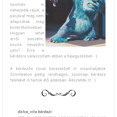
nyomás is
nehezedik rájuk, a
párjával még nem
állapodtak meg
konkrétumokban.
Hogyan lehet
erről beszélni,
közös nevezőre
jutni? Erre a
kérdésre válaszoltam ebben a bejegyzésben. :)
A kérdezős rovat bevezetőjét
itt
olvashatjátok.
Szombaton pedig rendhagyó, szülinapi kérdezz-
feleleket is tartok élő adásban. Részletek
itt
. :)
dolce_vita kérdezi: