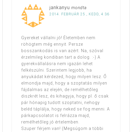
jankanyu
mondta
2014. FEBRUÁR 25., KEDD, 4:36
Gyereket vállalni jó! Életemben nem
röhögtem még ennyit. Persze
bosszankodás is van azért. Na, szóval
érzelmileg kondiban tart a dolog. :-) A
gyerekvállalásra nem igazán lehet
felkészülni. Szerintem legjobb, ha
anyukádat kérdezed, hogy milyen lesz. Ő
elmondja majd, hogy a szoptatás milyen
fájdalmas az elején, de remélhetőleg
diszkrét lesz, és kihagyja, hogy pl. ő csak
pár hónapig tudott szoptatni, nehogy
beléd táplálja, hogy neked se fog menni. A
párkapcsolatot is felrázza majd,
remélhetőleg jó értelemben.
Szuper férjem van! (Megsúgom a többi