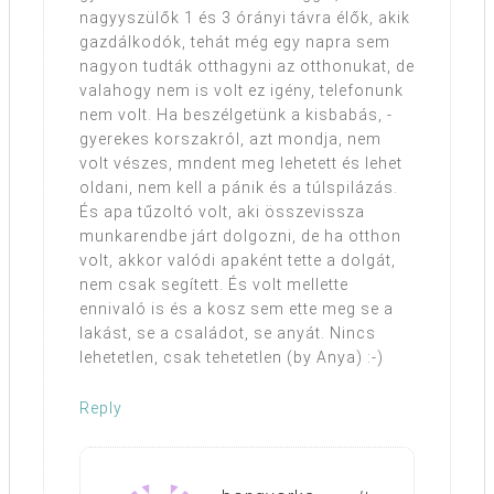
nagyyszülők 1 és 3 órányi távra élők, akik
gazdálkodók, tehát még egy napra sem
nagyon tudták otthagyni az otthonukat, de
valahogy nem is volt ez igény, telefonunk
nem volt. Ha beszélgetünk a kisbabás, -
gyerekes korszakról, azt mondja, nem
volt vészes, mndent meg lehetett és lehet
oldani, nem kell a pánik és a túlspilázás.
És apa tűzoltó volt, aki összevissza
munkarendbe járt dolgozni, de ha otthon
volt, akkor valódi apaként tette a dolgát,
nem csak segített. És volt mellette
ennivaló is és a kosz sem ette meg se a
lakást, se a családot, se anyát. Nincs
lehetetlen, csak tehetetlen (by Anya) :-)
Reply