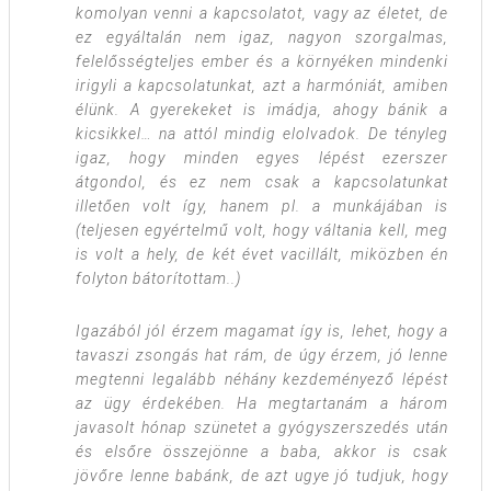
komolyan venni a kapcsolatot, vagy az életet, de
ez egyáltalán nem igaz, nagyon szorgalmas,
felelősségteljes ember és a környéken mindenki
irigyli a kapcsolatunkat, azt a harmóniát, amiben
élünk. A gyerekeket is imádja, ahogy bánik a
kicsikkel… na attól mindig elolvadok. De tényleg
igaz, hogy minden egyes lépést ezerszer
átgondol, és ez nem csak a kapcsolatunkat
illetően volt így, hanem pl. a munkájában is
(teljesen egyértelmű volt, hogy váltania kell, meg
is volt a hely, de két évet vacillált, miközben én
folyton bátorítottam..)
Igazából jól érzem magamat így is, lehet, hogy a
tavaszi zsongás hat rám, de úgy érzem, jó lenne
megtenni legalább néhány kezdeményező lépést
az ügy érdekében. Ha megtartanám a három
javasolt hónap szünetet a gyógyszerszedés után
és elsőre összejönne a baba, akkor is csak
jövőre lenne babánk, de azt ugye jó tudjuk, hogy