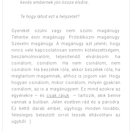
kevés embernek jön össze elsőre…
Te hogy látod ezt a helyzetet?
Gyereket szülni vagy nem szülni magánügy.
Teherbe esni magánügy. Próbálkozni magánügy.
Szexelni magánügy. A magánügy azt jelenti, hogy
nincs vele kapcsolatosan semmi kötelezettségem,
beszámolnivalóm, teljesítendő elvárásom: ha
csinálom, csinálom. Ha nem csinálom, nem
csinálom. Ha beszélek róla, akkor beszélek róla, ha
megtartom magamnak, ahhoz is jogom van. Hogy
hogyan csinálom, mikor csinálom, milyen gyakran
csinálom, az is a magánügyem. Ez mind azokra az
egyénekre — és
csak rájuk
— tartozik, akik benne
vannak a buliban. Jelen esetben rád és a párodra.
Ez kettő darab ember, úgyhogy minden további,
felesleges beleütött orrot tessék eltávolítani az
ügyből. :)