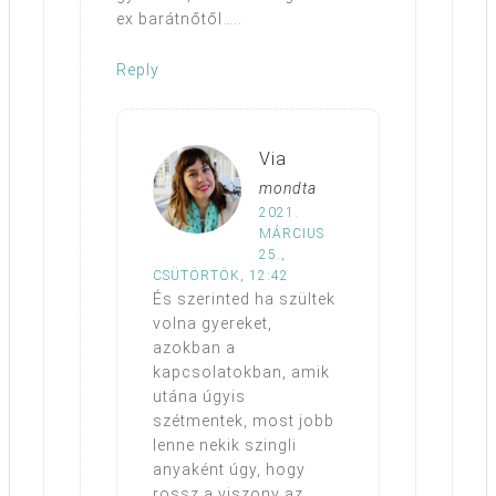
ex barátnőtől…..
Reply
Via
mondta
2021.
MÁRCIUS
25.,
CSÜTÖRTÖK, 12:42
És szerinted ha szültek
volna gyereket,
azokban a
kapcsolatokban, amik
utána úgyis
szétmentek, most jobb
lenne nekik szingli
anyaként úgy, hogy
rossz a viszony az