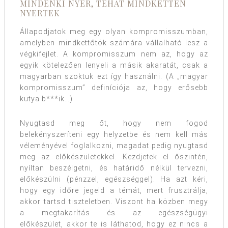
MINDENKI NYER, TEHÁT MINDKETTEN
NYERTEK
Állapodjatok meg egy olyan kompromisszumban,
amelyben mindkettőtök számára vállalható lesz a
végkifejlet. A kompromisszum nem az, hogy az
egyik kötelezően lenyeli a másik akaratát, csak a
magyarban szoktuk ezt így használni. (A „magyar
kompromisszum” definíciója az, hogy erősebb
kutya b***ik…)
Nyugtasd meg őt, hogy nem fogod
belekényszeríteni egy helyzetbe és nem kell más
véleményével foglalkozni, magadat pedig nyugtasd
meg az előkészületekkel. Kezdjetek el őszintén,
nyíltan beszélgetni, és határidő nélkül tervezni,
előkészülni (pénzzel, egészséggel). Ha azt kéri,
hogy egy időre jegeld a témát, mert frusztrálja,
akkor tartsd tiszteletben. Viszont ha közben megy
a megtakarítás és az egészségügyi
előkészület, akkor te is láthatod, hogy ez nincs a