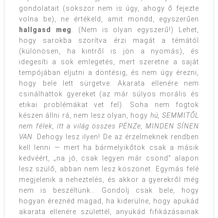
gondolatait (sokszor nem is úgy, ahogy ő fejezte
volna be), ne értékeld, amit mondd, egyszerűen
hallgasd meg
. (Nem is olyan egyszerű!) Lehet,
hogy sarokba szorítva érzi magát a témától
(különösen, ha kintről is jön a nyomás), és
idegesíti a sok emlegetés, mert szeretne a saját
tempójában eljutni a döntésig, és nem úgy érezni,
hogy bele lett sürgetve. Akarata ellenére nem
csinálhattok gyereket (az már súlyos morális és
etikai problémákat vet fel). Soha nem fogtok
készen állni rá, nem lesz olyan, hogy
hú, SEMMITŐL
nem félek, itt a világ összes PÉNZe, MINDEN SÍNEN
VAN
. Dehogy lesz ilyen! De az érzelmeknek rendben
kell lenni — mert ha bármelyikőtök csak a másik
kedvéért, „na jó, csak legyen már csönd” alapon
lesz szülő, abban nem lesz köszönet. Egymás felé
megjelenik a neheztelés, és akkor a gyerekről még
nem is beszéltünk… Gondolj csak bele, hogy
hogyan éreznéd magad, ha kiderülne, hogy apukád
akarata ellenére születtél, anyukád fifikázásainak