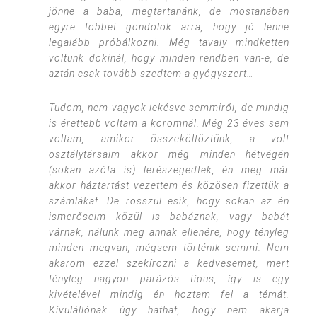
jönne a baba, megtartanánk, de mostanában
egyre többet gondolok arra, hogy jó lenne
legalább próbálkozni. Még tavaly mindketten
voltunk dokinál, hogy minden rendben van-e, de
aztán csak tovább szedtem a gyógyszert…
Tudom, nem vagyok lekésve semmiről, de mindig
is érettebb voltam a koromnál. Még 23 éves sem
voltam, amikor összeköltöztünk, a volt
osztálytársaim akkor még minden hétvégén
(sokan azóta is) lerészegedtek, én meg már
akkor háztartást vezettem és közösen fizettük a
számlákat. De rosszul esik, hogy sokan az én
ismerőseim közül is babáznak, vagy babát
várnak, nálunk meg annak ellenére, hogy tényleg
minden megvan, mégsem történik semmi. Nem
akarom ezzel szekírozni a kedvesemet, mert
tényleg nagyon parázós típus, így is egy
kivételével mindig én hoztam fel a témát.
Kívülállónak úgy hathat, hogy nem akarja