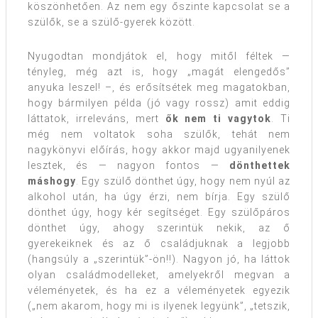
köszönhetően. Az nem egy őszinte kapcsolat se a
szülők, se a szülő-gyerek között.
Nyugodtan mondjátok el, hogy mitől féltek —
tényleg, még azt is, hogy „magát elengedős”
anyuka leszel! –, és erősítsétek meg magatokban,
hogy bármilyen példa (jó vagy rossz) amit eddig
láttatok, irreleváns, mert
ők nem ti vagytok
. Ti
még nem voltatok soha szülők, tehát nem
nagykönyvi előírás, hogy akkor majd ugyanilyenek
lesztek, és — nagyon fontos —
dönthettek
máshogy
. Egy szülő dönthet úgy, hogy nem nyúl az
alkohol után, ha úgy érzi, nem bírja. Egy szülő
dönthet úgy, hogy kér segítséget. Egy szülőpáros
dönthet úgy, ahogy szerintük nekik, az ő
gyerekeiknek és az ő családjuknak a legjobb
(hangsúly a „szerintük”-ön!!). Nagyon jó, ha láttok
olyan családmodelleket, amelyekről megvan a
véleményetek, és ha ez a véleményetek egyezik
(„nem akarom, hogy mi is ilyenek legyünk”, „tetszik,