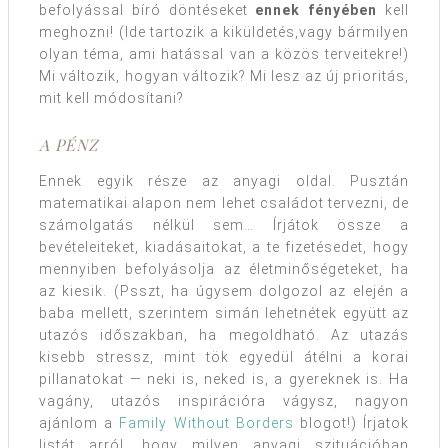
befolyással bíró döntéseket
ennek fényében
kell
meghozni! (Ide tartozik a kiküldetés,vagy bármilyen
olyan téma, ami hatással van a közös terveitekre!)
Mi változik, hogyan változik? Mi lesz az új prioritás,
mit kell módosítani?
A PÉNZ
Ennek egyik része az anyagi oldal. Pusztán
matematikai alapon nem lehet családot tervezni, de
számolgatás nélkül sem… Írjátok össze a
bevételeiteket, kiadásaitokat, a te fizetésedet, hogy
mennyiben befolyásolja az életminőségeteket, ha
az kiesik. (Psszt, ha úgysem dolgozol az elején a
baba mellett, szerintem simán lehetnétek együtt az
utazós időszakban, ha megoldható. Az utazás
kisebb stressz, mint tök egyedül átélni a korai
pillanatokat — neki is, neked is, a gyereknek is. Ha
vagány, utazós inspirációra vágysz, nagyon
ajánlom a
Family Without Borders
blogot!) Írjatok
listát arról, hogy milyen anyagi szituációban