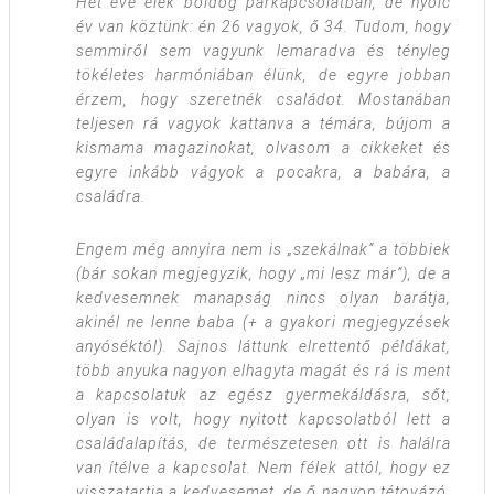
Hét éve élek boldog párkapcsolatban, de nyolc
év van köztünk: én 26 vagyok, ő 34. Tudom, hogy
semmiről sem vagyunk lemaradva és tényleg
tökéletes harmóniában élünk, de egyre jobban
érzem, hogy szeretnék családot. Mostanában
teljesen rá vagyok kattanva a témára, bújom a
kismama magazinokat, olvasom a cikkeket és
egyre inkább vágyok a pocakra, a babára, a
családra.
Engem még annyira nem is „szekálnak” a többiek
(bár sokan megjegyzik, hogy „mi lesz már”), de a
kedvesemnek manapság nincs olyan barátja,
akinél ne lenne baba (+ a gyakori megjegyzések
anyóséktól). Sajnos láttunk elrettentő példákat,
több anyuka nagyon elhagyta magát és rá is ment
a kapcsolatuk az egész gyermekáldásra, sőt,
olyan is volt, hogy nyitott kapcsolatból lett a
családalapítás, de természetesen ott is halálra
van ítélve a kapcsolat. Nem félek attól, hogy ez
visszatartja a kedvesemet, de ő nagyon tétovázó,