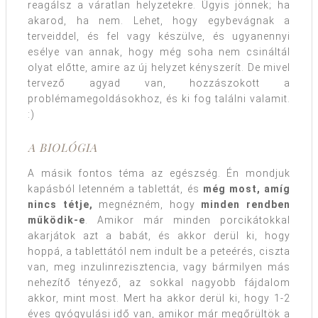
reagálsz a váratlan helyzetekre. Úgyis jönnek; ha
akarod, ha nem. Lehet, hogy egybevágnak a
terveiddel, és fel vagy készülve, és ugyanennyi
esélye van annak, hogy még soha nem csináltál
olyat előtte, amire az új helyzet kényszerít. De mivel
tervező agyad van, hozzászokott a
problémamegoldásokhoz, és ki fog találni valamit.
:)
A BIOLÓGIA
A másik fontos téma az egészség. Én mondjuk
kapásból letenném a tablettát, és
még most, amíg
nincs tétje,
megnézném, hogy
minden rendben
működik-e
. Amikor már minden porcikátokkal
akarjátok azt a babát, és akkor derül ki, hogy
hoppá, a tablettától nem indult be a peteérés, ciszta
van, meg inzulinrezisztencia, vagy bármilyen más
nehezítő tényező, az sokkal nagyobb fájdalom
akkor, mint most. Mert ha akkor derül ki, hogy 1-2
éves gyógyulási idő van, amikor már megőrültök a