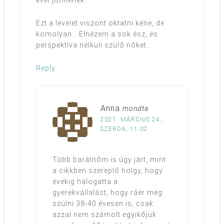
évei jönnének.
Ezt a levelet viszont oktatni kéne, de
komolyan… Elnézem a sok ész, és
perspektíva nélküli szülő nőket….
Reply
Anna
mondta
2021. MÁRCIUS 24.,
SZERDA, 11:02
Több barátnőm is úgy járt, mint
a cikkben szereplő hölgy, hogy
évekig halogatta a
gyerekvállalást, hogy ráér még
szülni 38-40 évesen is, csak
azzal nem számolt egyikőjük