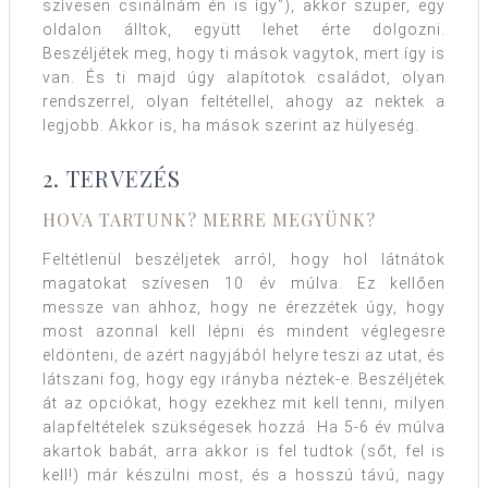
szívesen csinálnám én is így”), akkor szuper, egy
oldalon álltok, együtt lehet érte dolgozni.
Beszéljétek meg, hogy ti mások vagytok, mert így is
van. És ti majd úgy alapítotok családot, olyan
rendszerrel, olyan feltétellel, ahogy az nektek a
legjobb. Akkor is, ha mások szerint az hülyeség.
2. TERVEZÉS
HOVA TARTUNK? MERRE MEGYÜNK?
Feltétlenül beszéljetek arról, hogy hol látnátok
magatokat szívesen 10 év múlva. Ez kellően
messze van ahhoz, hogy ne érezzétek úgy, hogy
most azonnal kell lépni és mindent véglegesre
eldönteni, de azért nagyjából helyre teszi az utat, és
látszani fog, hogy egy irányba néztek-e. Beszéljétek
át az opciókat, hogy ezekhez mit kell tenni, milyen
alapfeltételek szükségesek hozzá. Ha 5-6 év múlva
akartok babát, arra akkor is fel tudtok (sőt, fel is
kell!) már készülni most, és a hosszú távú, nagy