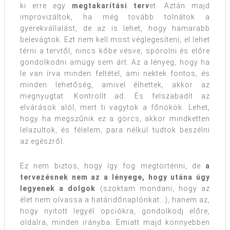
ki erre egy
megtakarítási terv
et. Aztán majd
improvizáltok, ha még tovább tolnátok a
gyerekvállalást, de az is lehet, hogy hamarabb
belevágtok. Ezt nem kell most véglegesíteni, el lehet
térni a tervtől, nincs kőbe vésve, spórolni és előre
gondolkodni amúgy sem árt. Az a lényeg, hogy ha
le van írva minden feltétel, ami nektek fontos, és
minden lehetőség, amivel élhettek, akkor az
megnyugtat. Kontrollt ad. És felszabadít az
elvárások alól, mert ti vagytok a főnökök. Lehet,
hogy ha megszűnik ez a görcs, akkor mindketten
lelazultok, és félelem, para nélkül tudtok beszélni
az egészről.
Ez nem biztos, hogy így fog megtörténni, de
a
tervezésnek nem az a lényege, hogy utána úgy
legyenek a dolgok
(szoktam mondani, hogy az
élet nem olvassa a határidőnaplónkat…), hanem az,
hogy nyitott legyél opciókra, gondolkodj előre,
oldalra, minden irányba. Emiatt majd könnyebben