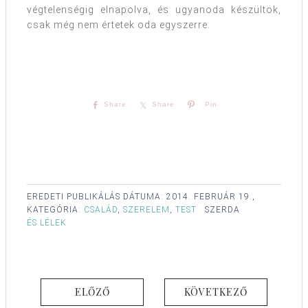
végtelenségig elnapolva, és ugyanoda készültök,
csak még nem értetek oda egyszerre.
Share
Share
Pin
EREDETI PUBLIKÁLÁS DÁTUMA:
2014. FEBRUÁR 19.,
KATEGÓRIA:
CSALÁD
,
SZERELEM
,
TEST
SZERDA
ÉS LÉLEK
ELŐZŐ
KÖVETKEZŐ