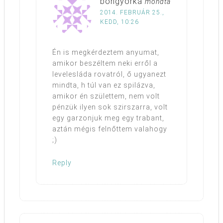
bongyorka
mondta
2014. FEBRUÁR 25.,
KEDD, 10:26
Én is megkérdeztem anyumat,
amikor beszéltem neki erről a
levelesláda rovatról, ő ugyanezt
mindta, h túl van ez spilázva,
amikor én születtem, nem volt
pénzük ilyen sok szirszarra, volt
egy garzonjuk meg egy trabant,
aztán mégis felnőttem valahogy
;)
Reply