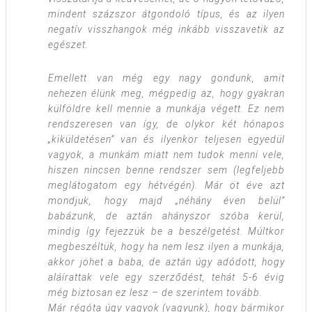
mindent százszor átgondoló típus, és az ilyen
negatív visszhangok még inkább visszavetik az
egészet.
Emellett van még egy nagy gondunk, amit
nehezen élünk meg, mégpedig az, hogy gyakran
külföldre kell mennie a munkája végett. Ez nem
rendszeresen van így, de olykor két hónapos
„kiküldetésen” van és ilyenkor teljesen egyedül
vagyok, a munkám miatt nem tudok menni vele,
hiszen nincsen benne rendszer sem (legfeljebb
meglátogatom egy hétvégén). Már öt éve azt
mondjuk, hogy majd „néhány éven belül”
babázunk, de aztán ahányszor szóba kerül,
mindig így fejezzük be a beszélgetést. Múltkor
megbeszéltük, hogy ha nem lesz ilyen a munkája,
akkor jöhet a baba, de aztán úgy adódott, hogy
aláírattak vele egy szerződést, tehát 5-6 évig
még biztosan ez lesz – de szerintem tovább.
Már régóta úgy vagyok (vagyunk), hogy bármikor