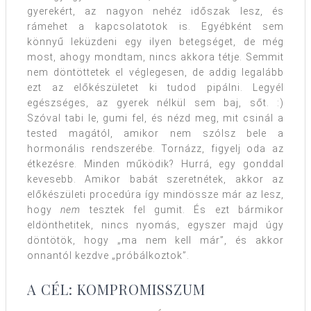
gyerekért, az nagyon nehéz időszak lesz, és
rámehet a kapcsolatotok is. Egyébként sem
könnyű leküzdeni egy ilyen betegséget, de még
most, ahogy mondtam, nincs akkora tétje. Semmit
nem döntöttetek el véglegesen, de addig legalább
ezt az előkészületet ki tudod pipálni. Legyél
egészséges, az gyerek nélkül sem baj, sőt. :)
Szóval tabi le, gumi fel, és nézd meg, mit csinál a
tested magától, amikor nem szólsz bele a
hormonális rendszerébe. Tornázz, figyelj oda az
étkezésre. Minden működik? Hurrá, egy gonddal
kevesebb. Amikor babát szeretnétek, akkor az
előkészületi procedúra így mindössze már az lesz,
hogy
nem
tesztek fel gumit. És ezt bármikor
eldönthetitek, nincs nyomás, egyszer majd úgy
döntötök, hogy „ma nem kell már”, és akkor
onnantól kezdve „próbálkoztok”.
A CÉL: KOMPROMISSZUM