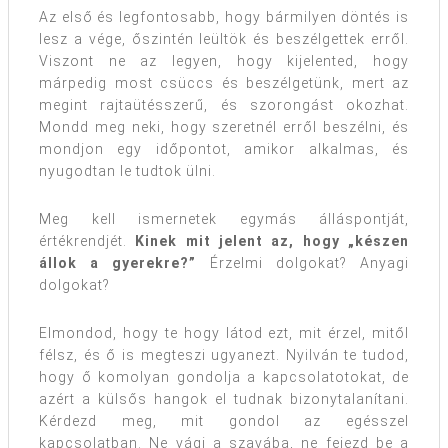
Az első és legfontosabb, hogy bármilyen döntés is
lesz a vége, őszintén leültök és beszélgettek erről.
Viszont ne az legyen, hogy kijelented, hogy
márpedig most csüccs és beszélgetünk, mert az
megint rajtaütésszerű, és szorongást okozhat.
Mondd meg neki, hogy szeretnél erről beszélni, és
mondjon egy időpontot, amikor alkalmas, és
nyugodtan le tudtok ülni.
Meg kell ismernetek egymás álláspontját,
értékrendjét.
Kinek mit jelent az, hogy „készen
állok a gyerekre?”
Érzelmi dolgokat? Anyagi
dolgokat?
Elmondod, hogy te hogy látod ezt, mit érzel, mitől
félsz, és ő is megteszi ugyanezt. Nyilván te tudod,
hogy ő komolyan gondolja a kapcsolatotokat, de
azért a külsős hangok el tudnak bizonytalanítani.
Kérdezd meg, mit gondol az egésszel
kapcsolatban. Ne vágj a szavába, ne fejezd be a