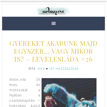
GYEREKET AKARUNK MAJD
EGYSZER… VAGY MIKOR
IS? – LEVELESLÁDA #26
ÍRTA:
VIA
|
197 HOZZÁSZÓLÁS
dolce_vita
26
éves, és
motoszkál a
fejében a
családalapítás —
miközben külső