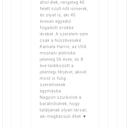
ahol élek, rengeteg 40
felett szült nőt ismerek,
és olyat is, aki 45
évesen egyedül
fogadott örökbe
ikreket. A szerelem sem
csak a húszéveseké.
Kamala Harris, az USA
mostani alelnöke
jelenleg 56 éves, és 8
éve találkozott a
jelenlegi férjével, akivel
most is fülig
szerelmesek
egymásba.
Nagyon szurkolok a
barátnőidnek, hogy
találjanak olyan társat,
aki megbecsüli őket. ♥