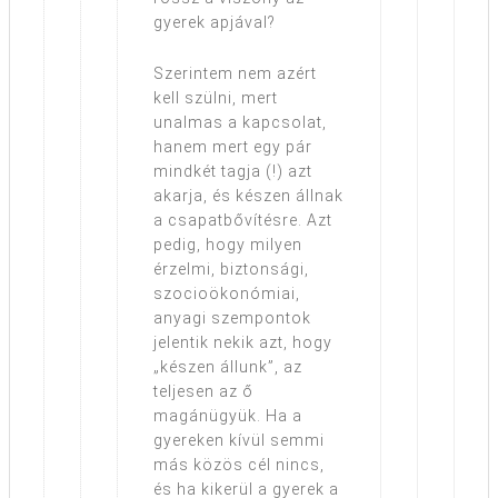
gyerek apjával?
Szerintem nem azért
kell szülni, mert
unalmas a kapcsolat,
hanem mert egy pár
mindkét tagja (!) azt
akarja, és készen állnak
a csapatbővítésre. Azt
pedig, hogy milyen
érzelmi, biztonsági,
szocioökonómiai,
anyagi szempontok
jelentik nekik azt, hogy
„készen állunk”, az
teljesen az ő
magánügyük. Ha a
gyereken kívül semmi
más közös cél nincs,
és ha kikerül a gyerek a