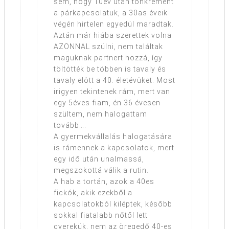
sem, hogy 10év után tönkrement
a párkapcsolatuk, a 30as éveik
végén hirtelen egyedül maradtak.
Aztán már hiába szerettek volna
AZONNAL szülni, nem találtak
maguknak partnert hozzá, így
töltötték be többen is tavaly és
tavaly elött a 40. életévüket. Most
irigyen tekintenek rám, mert van
egy 5éves fiam, én 36 évesen
szültem, nem halogattam
tovább….
A gyermekvállalás halogatására
is rámennek a kapcsolatok, mert
egy idő után unalmassá,
megszokottá válik a rutin.
A hab a tortán, azok a 40es
fickók, akik ezekből a
kapcsolatokból kiléptek, később
sokkal fiatalabb nőtől lett
gyerekük, nem az öregedő 40-es