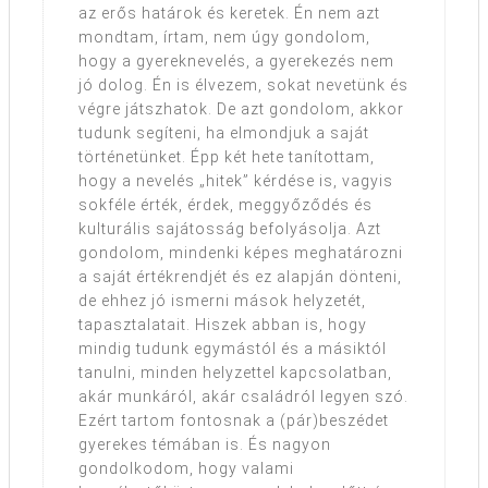
az erős határok és keretek. Én nem azt
mondtam, írtam, nem úgy gondolom,
hogy a gyereknevelés, a gyerekezés nem
jó dolog. Én is élvezem, sokat nevetünk és
végre játszhatok. De azt gondolom, akkor
tudunk segíteni, ha elmondjuk a saját
történetünket. Épp két hete tanítottam,
hogy a nevelés „hitek” kérdése is, vagyis
sokféle érték, érdek, meggyőződés és
kulturális sajátosság befolyásolja. Azt
gondolom, mindenki képes meghatározni
a saját értékrendjét és ez alapján dönteni,
de ehhez jó ismerni mások helyzetét,
tapasztalatait. Hiszek abban is, hogy
mindig tudunk egymástól és a másiktól
tanulni, minden helyzettel kapcsolatban,
akár munkáról, akár családról legyen szó.
Ezért tartom fontosnak a (pár)beszédet
gyerekes témában is. És nagyon
gondolkodom, hogy valami