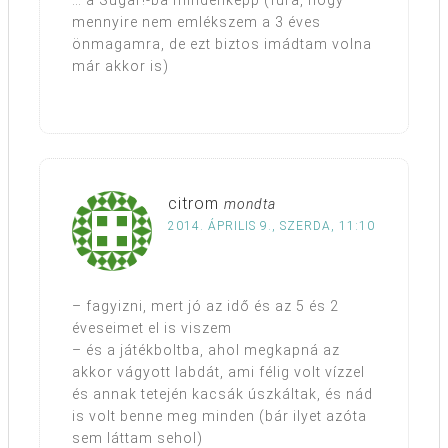
… a Sugar!-ba mindenképp (fura, hogy
mennyire nem emlékszem a 3 éves
önmagamra, de ezt biztos imádtam volna
már akkor is)
citrom
mondta
2014. ÁPRILIS 9., SZERDA, 11:10
– fagyizni, mert jó az idő és az 5 és 2
éveseimet el is viszem
– és a játékboltba, ahol megkapná az
akkor vágyott labdát, ami félig volt vízzel
és annak tetején kacsák úszkáltak, és nád
is volt benne meg minden (bár ilyet azóta
sem láttam sehol)