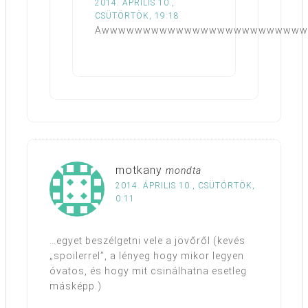
2014. ÁPRILIS 10.,
CSÜTÖRTÖK, 19:18
Awwwwwwwwwwwwwwwwwwwwwwwww
motkany
mondta
2014. ÁPRILIS 10., CSÜTÖRTÖK,
0:11
…egyet beszélgetni vele a jövőről (kevés
„spoilerrel”, a lényeg hogy mikor legyen
óvatos, és hogy mit csinálhatna esetleg
másképp.)