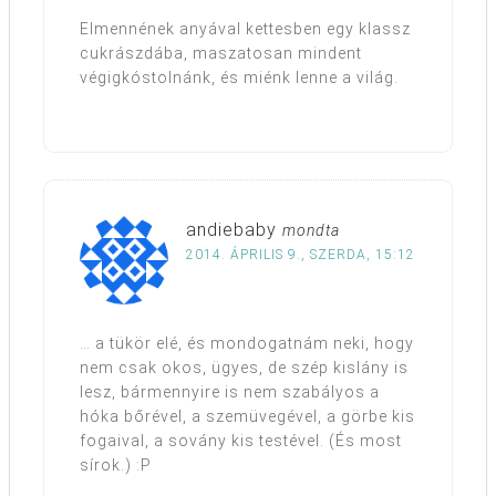
Elmennének anyával kettesben egy klassz
cukrászdába, maszatosan mindent
végigkóstolnánk, és miénk lenne a világ.
andiebaby
mondta
2014. ÁPRILIS 9., SZERDA, 15:12
… a tükör elé, és mondogatnám neki, hogy
nem csak okos, ügyes, de szép kislány is
lesz, bármennyire is nem szabályos a
hóka bőrével, a szemüvegével, a görbe kis
fogaival, a sovány kis testével. (És most
sírok.) :P