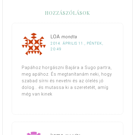
HOZZÁSZÓLÁSOK
LOA
mondta
2014. ÁPRILIS 11., PÉNTEK,
20:49
Papához horgászni Bajára a Sugo partra,
meg apához. És megtanítanám neki, hogy
szabad sírni és nevetni és az ölelés jó
dolog… és mutassa ki a szeretetét, amíg
még van kinek