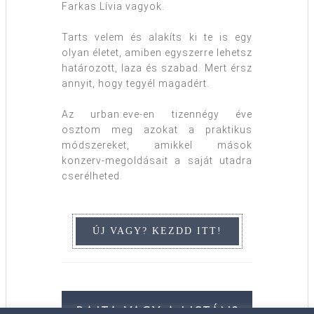
Farkas Lívia vagyok.
Tarts velem és alakíts ki te is egy
olyan életet, amiben egyszerre lehetsz
határozott, laza és szabad. Mert érsz
annyit, hogy tegyél magadért.
Az urban:eve-en tizennégy éve
osztom meg azokat a praktikus
módszereket, amikkel mások
konzerv-megoldásait a saját utadra
cserélheted.
RAJTA VAGY A LISTÁN?