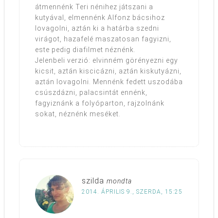
átmennénk Teri nénihez játszani a
kutyával, elmennénk Alfonz bácsihoz
lovagolni, aztán ki a határba szedni
virágot, hazafelé maszatosan fagyizni,
este pedig diafilmet néznénk.
Jelenbeli verzió: elvinném görényezni egy
kicsit, aztán kiscicázni, aztán kiskutyázni,
aztán lovagolni. Mennénk fedett uszodába
csúszdázni, palacsintát ennénk,
fagyiznánk a folyóparton, rajzolnánk
sokat, néznénk meséket.
szilda
mondta
2014. ÁPRILIS 9., SZERDA, 15:25