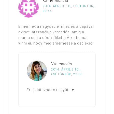
kame
mondta
2014. ÁPRILIS 10., CSÜTÖRTÖK,
22:55
Elmennék a nagyszüleimhez és a papával
ovisat játszanék a verandán, amíg a
mama süti a sós kifliket :) A kisfiamat
vinni ér, hogy megismerhesse a dédiéket?
Via
mondta
2014. ÁPRILIS 10.,
CSÜTÖRTÖK, 23:05
Ér. :) Játszhattok együtt. ♥