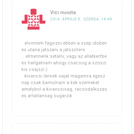
Vici
mondta
2014. ÁPRILIS 9., SZERDA, 14:49
…elvinnem fagyizni ebben a szep idoben
es utana jatszani a jatszotere.
….elmennenk setalni, vagy az allatkertbe
es hallgatnam ahogy csacsog a szoszi
kis csajszi:)
…kivancsi lennek sajat magamra egesz
nap csak bamulnam a kek szemeket
amelybol a kivancsisag, racsodalkozas
es artatlansag sugarzik.