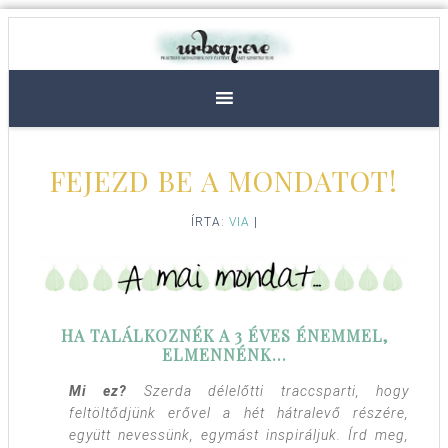
FEJEZD BE A MONDATOT!
ÍRTA:
VIA
|
HA TALÁLKOZNÉK A 3 ÉVES ÉNEMMEL,
ELMENNÉNK…
Mi ez?
Szerda délelőtti traccsparti, hogy
feltöltődjünk erővel a hét hátralevő részére,
együtt nevessünk, egymást inspiráljuk. Írd meg,