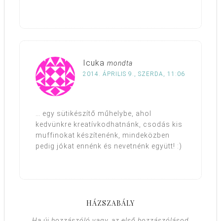
Icuka
mondta
2014. ÁPRILIS 9., SZERDA, 11:06
… egy sütikészítő műhelybe, ahol
kedvünkre kreatívkodhatnánk, csodás kis
muffinokat készítenénk, mindeközben
pedig jókat ennénk és nevetnénk együtt! :)
HÁZSZABÁLY
Ha új hozzászóló vagy, az első hozzászólásod