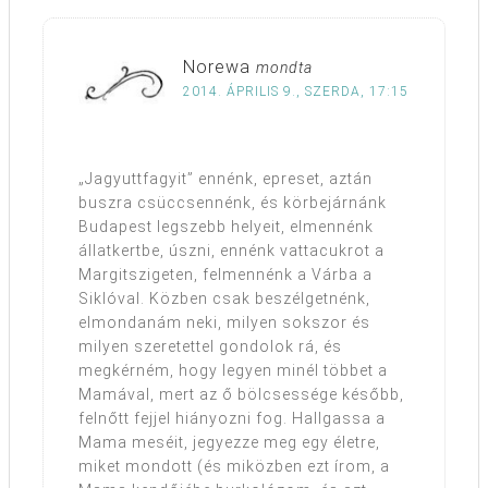
Norewa
mondta
2014. ÁPRILIS 9., SZERDA, 17:15
„Jagyuttfagyit” ennénk, epreset, aztán
buszra csüccsennénk, és körbejárnánk
Budapest legszebb helyeit, elmennénk
állatkertbe, úszni, ennénk vattacukrot a
Margitszigeten, felmennénk a Várba a
Siklóval. Közben csak beszélgetnénk,
elmondanám neki, milyen sokszor és
milyen szeretettel gondolok rá, és
megkérném, hogy legyen minél többet a
Mamával, mert az ő bölcsessége később,
felnőtt fejjel hiányozni fog. Hallgassa a
Mama meséit, jegyezze meg egy életre,
miket mondott (és miközben ezt írom, a