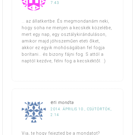
7:43
… az állatkertbe. És megmondanám neki,
hogy soha ne menjen a kecskék közelébe,
mert egy nap, egy osztálykiránduláson,
amikor majd jóhiszeműen eteti őket,
akkor ez egyik mohóságában fel fogja
borítani… és bizony fájni fog. S attól a
naptól kezdve, félni fog a kecskéktől. :)
eri
mondta
2014. ÁPRILIS 10., CSÜTÖRTÖK,
2:14
Via, te hogy fejezted be a mondatot?