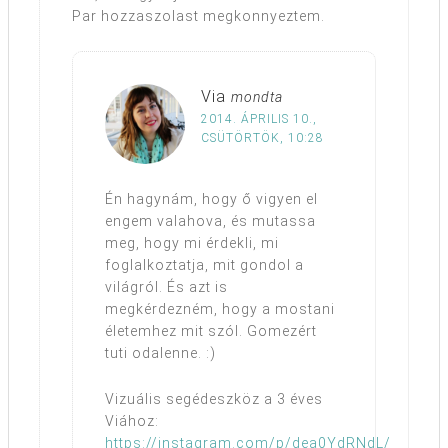
Par hozzaszolast megkonnyeztem.
Via
mondta
2014. ÁPRILIS 10.,
CSÜTÖRTÖK, 10:28
Én hagynám, hogy ő vigyen el
engem valahova, és mutassa
meg, hogy mi érdekli, mi
foglalkoztatja, mit gondol a
világról. És azt is
megkérdezném, hogy a mostani
életemhez mit szól. Gomezért
tuti odalenne. :)
Vizuális segédeszköz a 3 éves
Viához:
https://instagram.com/p/dea0YdRNdL/