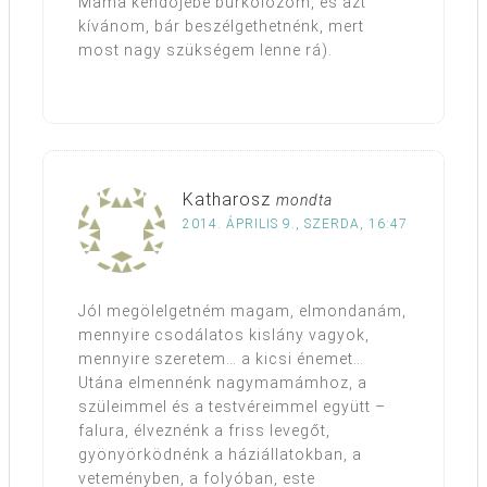
Mama kendőjébe burkolózom, és azt
kívánom, bár beszélgethetnénk, mert
most nagy szükségem lenne rá).
Katharosz
mondta
2014. ÁPRILIS 9., SZERDA, 16:47
Jól megölelgetném magam, elmondanám,
mennyire csodálatos kislány vagyok,
mennyire szeretem… a kicsi énemet…
Utána elmennénk nagymamámhoz, a
szüleimmel és a testvéreimmel együtt –
falura, élveznénk a friss levegőt,
gyönyörködnénk a háziállatokban, a
veteményben, a folyóban, este