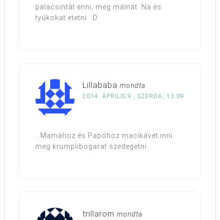
palacsintát enni, meg málnát. Na és
tyúkokat etetni. :D
Lillababa
mondta
2014. ÁPRILIS 9., SZERDA, 13:09
…Mamához és Papóhoz macikávét inni
meg krumplibogarat szedegetni.
trillarom
mondta