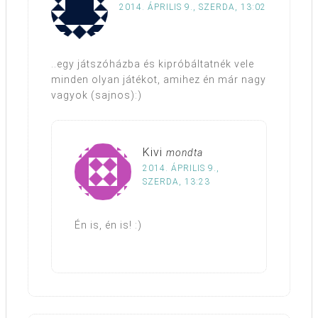
2014. ÁPRILIS 9., SZERDA, 13:02
..egy játszóházba és kipróbáltatnék vele
minden olyan játékot, amihez én már nagy
vagyok (sajnos):)
Kivi
mondta
2014. ÁPRILIS 9.,
SZERDA, 13:23
Én is, én is! :)