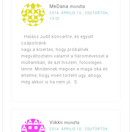
MeDana
mondta
2014. ÁPRILIS 10., CSÜTÖRTÖK,
13:01
…Halász Judit koncertre, és együtt
csápolnánk.
nagy a kísértés, hogy próbálnék
megváltoztatni valamit a háromévessel a
múltamban, de azt hiszem, fölösleges
lenne. Mindennek megvan a maga oka és
értelme, hogy miért történt úgy, ahogy,
még akkor is ha nem jó. :S
Viikkii
mondta
2014. ÁPRILIS 10., CSÜTÖRTÖK,