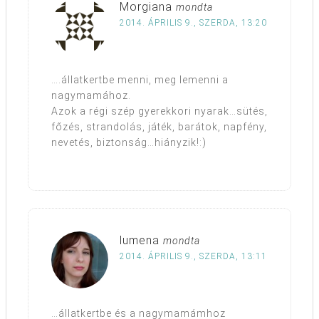
Morgiana
mondta
2014. ÁPRILIS 9., SZERDA, 13:20
….állatkertbe menni, meg lemenni a
nagymamához.
Azok a régi szép gyerekkori nyarak…sütés,
főzés, strandolás, játék, barátok, napfény,
nevetés, biztonság…hiányzik!:)
lumena
mondta
2014. ÁPRILIS 9., SZERDA, 13:11
…állatkertbe és a nagymamámhoz