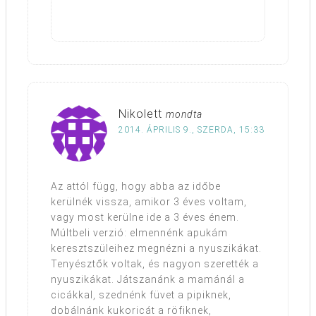
Nikolett
mondta
2014. ÁPRILIS 9., SZERDA, 15:33
Az attól függ, hogy abba az időbe
kerülnék vissza, amikor 3 éves voltam,
vagy most kerülne ide a 3 éves énem.
Múltbeli verzió: elmennénk apukám
keresztszüleihez megnézni a nyuszikákat.
Tenyésztők voltak, és nagyon szerették a
nyuszikákat. Játszanánk a mamánál a
cicákkal, szednénk füvet a pipiknek,
dobálnánk kukoricát a röfiknek,