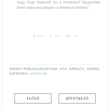
hogy hogy fejeznéd be a mondatot! Nyugodtan
lehet utána beszélgetni a felmerült témáról.
Share
Share
Pin
EREDETI PUBLIKÁLÁS DÁTUMA:
2014. ÁPRILIS 9., SZERDA
KATEGÓRIA:
ARCHÍVUM
ELŐZŐ
KÖVETKEZŐ