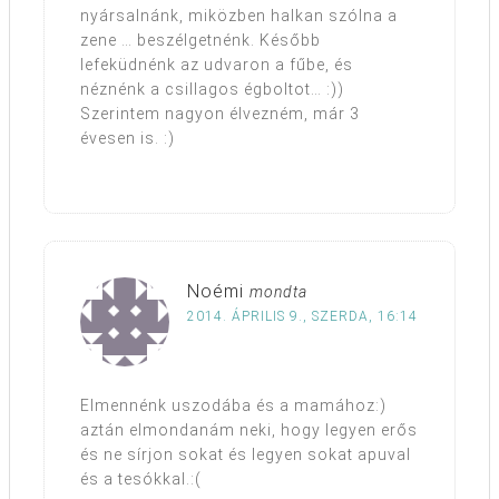
nyársalnánk, miközben halkan szólna a
zene … beszélgetnénk. Később
lefeküdnénk az udvaron a fűbe, és
néznénk a csillagos égboltot… :))
Szerintem nagyon élvezném, már 3
évesen is. :)
Noémi
mondta
2014. ÁPRILIS 9., SZERDA, 16:14
Elmennénk uszodába és a mamához:)
aztán elmondanám neki, hogy legyen erős
és ne sírjon sokat és legyen sokat apuval
és a tesókkal.:(