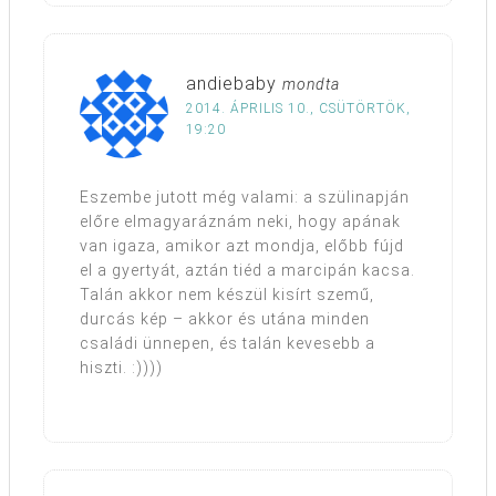
andiebaby
mondta
2014. ÁPRILIS 10., CSÜTÖRTÖK,
19:20
Eszembe jutott még valami: a szülinapján
előre elmagyaráznám neki, hogy apának
van igaza, amikor azt mondja, előbb fújd
el a gyertyát, aztán tiéd a marcipán kacsa.
Talán akkor nem készül kisírt szemű,
durcás kép – akkor és utána minden
családi ünnepen, és talán kevesebb a
hiszti. :))))