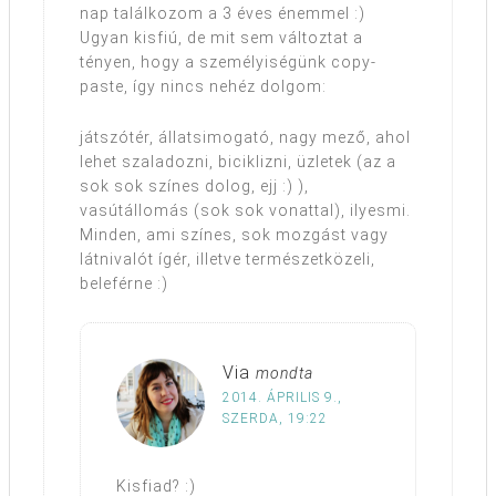
nap találkozom a 3 éves énemmel :)
Ugyan kisfiú, de mit sem változtat a
tényen, hogy a személyiségünk copy-
paste, így nincs nehéz dolgom:
játszótér, állatsimogató, nagy mező, ahol
lehet szaladozni, biciklizni, üzletek (az a
sok sok színes dolog, ejj :) ),
vasútállomás (sok sok vonattal), ilyesmi.
Minden, ami színes, sok mozgást vagy
látnivalót ígér, illetve természetközeli,
beleférne :)
Via
mondta
2014. ÁPRILIS 9.,
SZERDA, 19:22
Kisfiad? :)