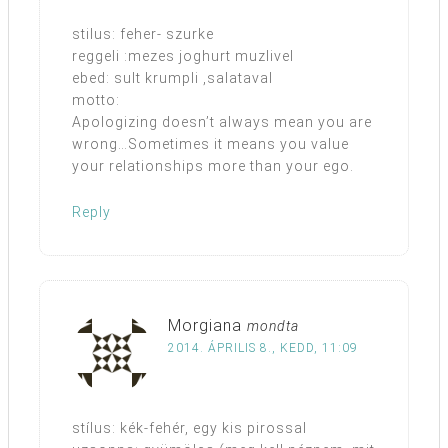
stilus: feher- szurke
reggeli :mezes joghurt muzlivel
ebed: sult krumpli ,salataval
motto:
Apologizing doesn’t always mean you are
wrong…Sometimes it means you value
your relationships more than your ego.
Reply
Morgiana
mondta
2014. ÁPRILIS 8., KEDD, 11:09
stílus: kék-fehér, egy kis pirossal