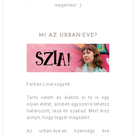
megértést. :)
MI AZ URBAN:EVE?
Farkas Lívia vagyok.
Tarts velem és alakíts ki te is egy
olyan életet, amiben egyszerre lehetsz
határozott, laza és szabad. Mert érsz
annyit, hogy tegyél magadért.
Az urban:eve-en tizennégy éve