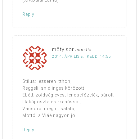
(XIV.Dalai Láma)
Reply
mötyisor
mondta
2014. ÁPRILIS 8., KEDD, 14:55
Stílus: lezseren itthon;
Reggeli: snidlinges körözött;
Ebéd: zöldségleves, lencsefőzelék, párolt
lilakáposzta csirkehússal;
Vacsora: megint saláta;
Mottó: a Viáé nagyon jó.
Reply