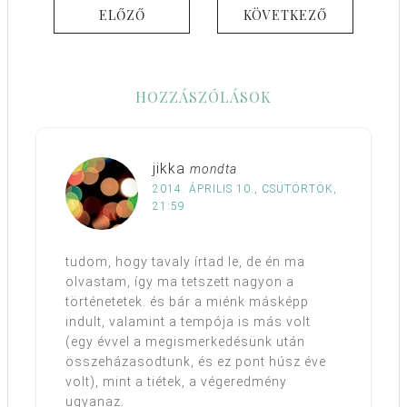
ELŐZŐ
KÖVETKEZŐ
HOZZÁSZÓLÁSOK
jikka
mondta
2014. ÁPRILIS 10., CSÜTÖRTÖK,
21:59
tudom, hogy tavaly írtad le, de én ma
olvastam, így ma tetszett nagyon a
történetetek. és bár a miénk másképp
indult, valamint a tempója is más volt
(egy évvel a megismerkedésünk után
összeházasodtunk, és ez pont húsz éve
volt), mint a tiétek, a végeredmény
ugyanaz.