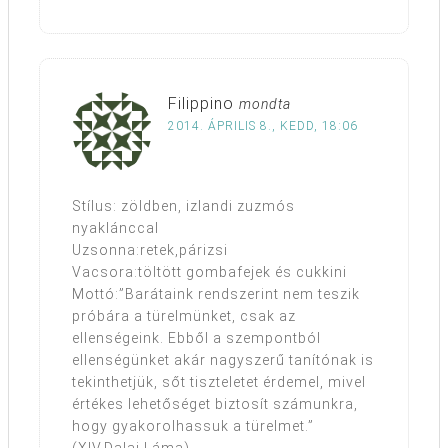
Filippino
mondta
2014. ÁPRILIS 8., KEDD, 18:06
Stílus: zöldben, izlandi zuzmós
nyaklánccal
Uzsonna:retek,párizsi
Vacsora:töltött gombafejek és cukkini
Mottó:”Barátaink rendszerint nem teszik
próbára a türelmünket, csak az
ellenségeink. Ebből a szempontból
ellenségünket akár nagyszerű tanítónak is
tekinthetjük, sőt tiszteletet érdemel, mivel
értékes lehetőséget biztosít számunkra,
hogy gyakorolhassuk a türelmet.”