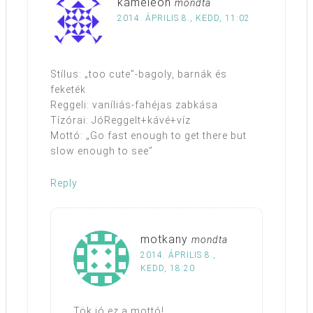
kameleon
mondta
2014. ÁPRILIS 8., KEDD, 11:02
Stílus: „too cute”-bagoly, barnák és
feketék
Reggeli: vaníliás-fahéjas zabkása
Tízórai: JóReggelt+kávé+víz
Mottó: „Go fast enough to get there but
slow enough to see”
Reply
motkany
mondta
2014. ÁPRILIS 8.,
KEDD, 18:20
Tök jó ez a mottó!