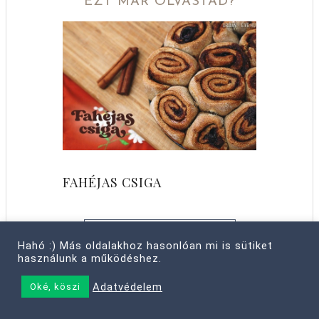
EZT MÁR OLVASTAD?
FAHÉJAS CSIGA
MÉG TÖBB HASONLÓ CIKK
Hahó :) Más oldalakhoz hasonlóan mi is sütiket
használunk a működéshez.
Adatvédelem
Oké, köszi