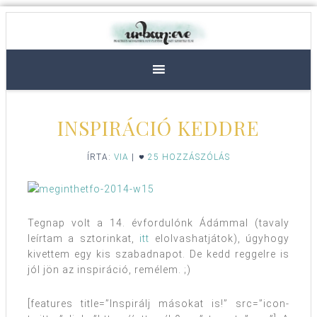
INSPIRÁCIÓ KEDDRE
ÍRTA:
VIA
|
25 HOZZÁSZÓLÁS
Tegnap volt a 14. évfordulónk Ádámmal (tavaly
leírtam a sztorinkat,
itt
elolvashatjátok), úgyhogy
kivettem egy kis szabadnapot. De kedd reggelre is
jól jön az inspiráció, remélem. ;)
[features title=”Inspirálj másokat is!” src=”icon-