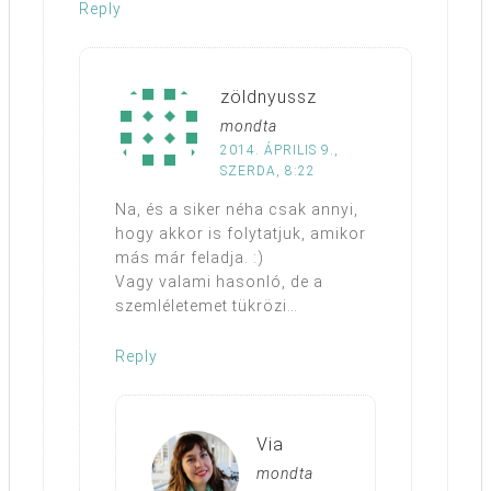
Reply
zöldnyussz
mondta
2014. ÁPRILIS 9.,
SZERDA, 8:22
Na, és a siker néha csak annyi,
hogy akkor is folytatjuk, amikor
más már feladja. :)
Vagy valami hasonló, de a
szemléletemet tükrözi…
Reply
Via
mondta