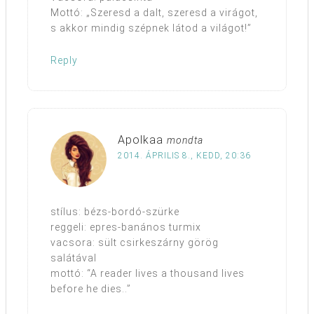
Mottó: „Szeresd a dalt, szeresd a virágot,
s akkor mindig szépnek látod a világot!”
Reply
Apolkaa
mondta
2014. ÁPRILIS 8., KEDD, 20:36
stílus: bézs-bordó-szürke
reggeli: epres-banános turmix
vacsora: sült csirkeszárny görög
salátával
mottó: “A reader lives a thousand lives
before he dies..”