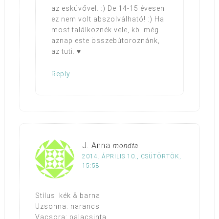
az esküvővel. :) De 14-15 évesen
ez nem volt abszolválható! :) Ha
most találkoznék vele, kb. még
aznap este összebútoroznánk,
az tuti. ♥
Reply
J. Anna
mondta
2014. ÁPRILIS 10., CSÜTÖRTÖK,
15:58
Stílus: kék & barna
Uzsonna: narancs
Vacsora: palacsinta