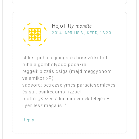
HejoTitty
mondta
2014. ÁPRILIS 8., KEDD, 13:20
stílus: puha leggings és hosszú kötött
ruha a gömbölyödő pocakra
reggeli: pizzás csiga (majd meggyónom
valamikor :-P)
vacsora: petrezselymes paradicsomleves
és sült csirkecomb rizzsel
mottó: „Kézen állni mindennek tetején –
ilyen lesz maga is…”
Reply