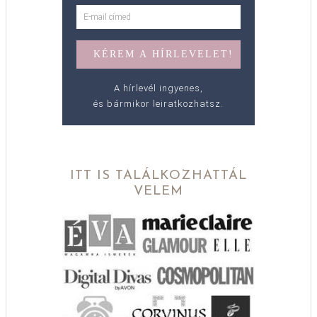
A hírlevél ingyenes,
és bármikor leiratkozhatsz.
ITT IS TALÁLKOZHATTÁL
VELEM