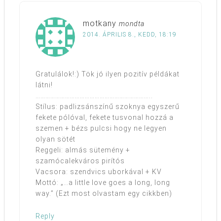
motkany
mondta
2014. ÁPRILIS 8., KEDD, 18:19
Gratulálok!:) Tök jó ilyen pozitív példákat
látni!
……………………………………………………………..
Stílus: padlizsánszínű szoknya egyszerű
fekete pólóval, fekete tusvonal hozzá a
szemen + bézs pulcsi hogy ne legyen
olyan sötét
Reggeli: almás sütemény +
szamócalekváros pirítós
Vacsora: szendvics uborkával + KV
Mottó: „…a little love goes a long, long
way.” (Ezt most olvastam egy cikkben)
Reply