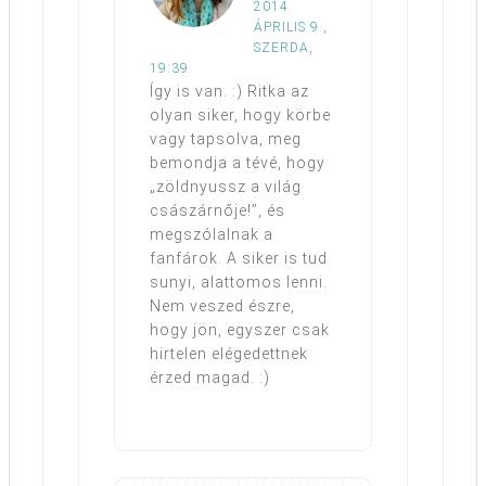
2014.
ÁPRILIS 9.,
SZERDA,
19:39
Így is van. :) Ritka az
olyan siker, hogy körbe
vagy tapsolva, meg
bemondja a tévé, hogy
„zöldnyussz a világ
császárnője!”, és
megszólalnak a
fanfárok. A siker is tud
sunyi, alattomos lenni.
Nem veszed észre,
hogy jön, egyszer csak
hirtelen elégedettnek
érzed magad. :)