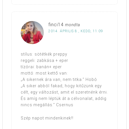
finci14
mondta
2014. ÁPRILIS 8., KEDD, 11:09
stílus: sötétkék preppy
reggeli: zabkása + eper
tízórai: banán+ eper
mottó: most kettő van:
„A sikernek ára van, nem titka.” Hobó
„A siker abból fakad, hogy kitűzünk egy
célt, egy változást, amit el szeretnénk érni.
És amíg nem léptük át a célvonalat, addig
nincs megállás.” Csernus
Szép napot mindenkinek!!