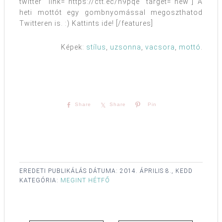
twitter” link=”https://ctt.ec/h9pqe” target=”new”] A
heti mottót egy gombnyomással megoszthatod
Twitteren is. :) Kattints ide! [/features]
Képek:
stílus
,
uzsonna
,
vacsora
,
mottó
.
Share
Share
Pin
EREDETI PUBLIKÁLÁS DÁTUMA:
2014. ÁPRILIS 8., KEDD
KATEGÓRIA:
MEGINT HÉTFŐ