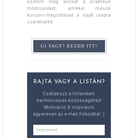
osztom meg azokat a praktikus
módszereket, amikkel mások
konzerv-megoldásait a saját utadra
cserélheted.
RAJTA VAGY A LISTÁN?
Csatlakozz a hírlevelem
harmincezres közösségéhez!
Motiváció & inspiráció
egyenesen az e-mail fiókodba! :)