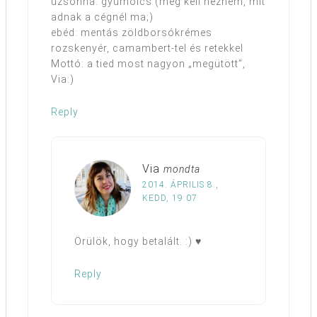
uzsonna: gyümölcs (meg kell néznem, mit
adnak a cégnél ma;)
ebéd: mentás zöldborsókrémes
rozskenyér, camambert-tel és retekkel
Mottó: a tied most nagyon „megütött”,
Via:)
Reply
Via
mondta
2014. ÁPRILIS 8.,
KEDD, 19:07
Örülök, hogy betalált. :) ♥
Reply