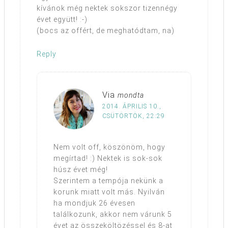
kívánok még nektek sokszor tizennégy
évet együtt! :-)
(bocs az offért, de meghatódtam, na)
Reply
Via
mondta
2014. ÁPRILIS 10.,
CSÜTÖRTÖK, 22:29
Nem volt off, köszönöm, hogy
megírtad! :) Nektek is sok-sok
húsz évet még!
Szerintem a tempója nekünk a
korunk miatt volt más. Nyilván
ha mondjuk 26 évesen
találkozunk, akkor nem várunk 5
évet az összeköltözéssel és 8-at