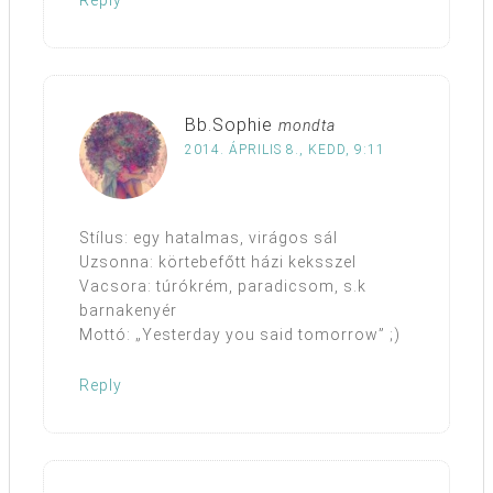
Reply
Bb.Sophie
mondta
2014. ÁPRILIS 8., KEDD, 9:11
Stílus: egy hatalmas, virágos sál
Uzsonna: körtebefőtt házi keksszel
Vacsora: túrókrém, paradicsom, s.k
barnakenyér
Mottó: „Yesterday you said tomorrow” ;)
Reply