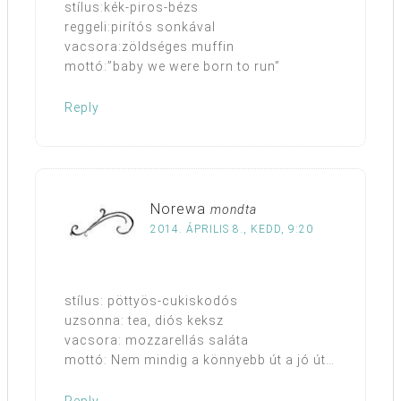
stílus:kék-piros-bézs
reggeli:pirítós sonkával
vacsora:zöldséges muffin
mottó:”baby we were born to run”
Reply
Norewa
mondta
2014. ÁPRILIS 8., KEDD, 9:20
stílus: pöttyös-cukiskodós
uzsonna: tea, diós keksz
vacsora: mozzarellás saláta
mottó: Nem mindig a könnyebb út a jó út…