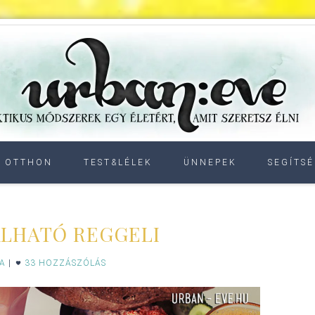
OTTHON
TEST&LÉLEK
ÜNNEPEK
SEGÍTSÉ
LHATÓ REGGELI
IA
|
33 HOZZÁSZÓLÁS