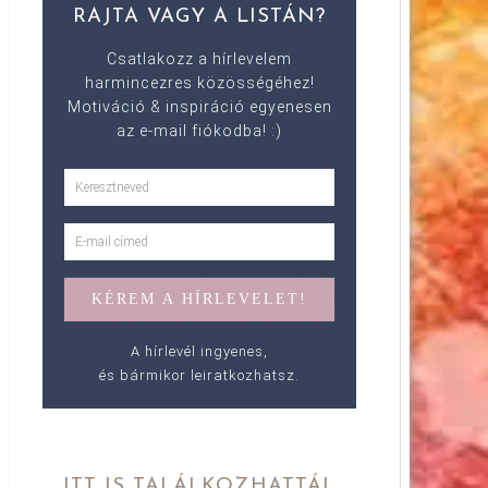
RAJTA VAGY A LISTÁN?
Csatlakozz a hírlevelem
harmincezres közösségéhez!
Motiváció & inspiráció egyenesen
az e-mail fiókodba! :)
A hírlevél ingyenes,
és bármikor leiratkozhatsz.
ITT IS TALÁLKOZHATTÁL