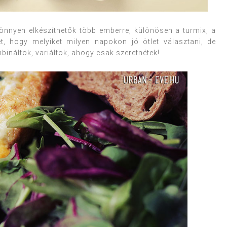
könnyen elkészíthetők több emberre, különösen a turmix, a
t, hogy melyiket milyen napokon jó ötlet választani, de
ináltok, variáltok, ahogy csak szeretnétek!