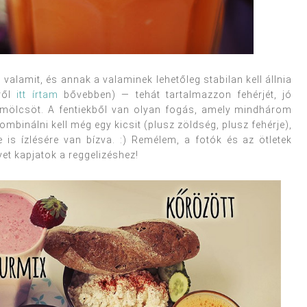
lamit, és annak a valaminek lehetőleg stabilan kell állnia
ről
itt írtam
bővebben) — tehát tartalmazzon fehérjét, jó
ümölcsöt. A fentiekből van olyan fogás, amely mindhárom
mbinálni kell még egy kicsit (plusz zöldség, plusz fehérje),
 is ízlésére van bízva. :) Remélem, a fotók és az ötletek
vet kapjatok a reggelizéshez!