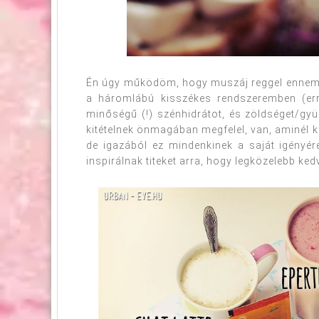
Én úgy működöm, hogy muszáj reggel ennem va
a háromlábú kisszékes rendszeremben (er
minőségű (!) szénhidrátot, és zöldséget/gy
kitételnek önmagában megfelel, van, aminél ko
de igazából ez mindenkinek a saját igényére
inspirálnak titeket arra, hogy legközelebb ked