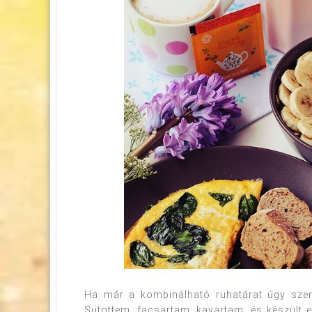
Ha már a kombinálható ruhatárat úgy szeret
Sütöttem, facsartam, kavartam, és készült 