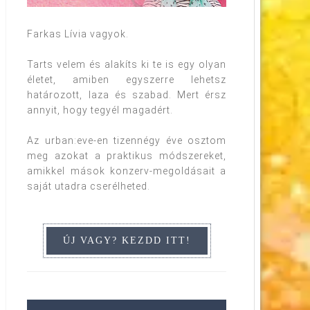
Farkas Lívia vagyok.
Tarts velem és alakíts ki te is egy olyan
életet, amiben egyszerre lehetsz
határozott, laza és szabad. Mert érsz
annyit, hogy tegyél magadért.
Az urban:eve-en tizennégy éve osztom
meg azokat a praktikus módszereket,
amikkel mások konzerv-megoldásait a
saját utadra cserélheted.