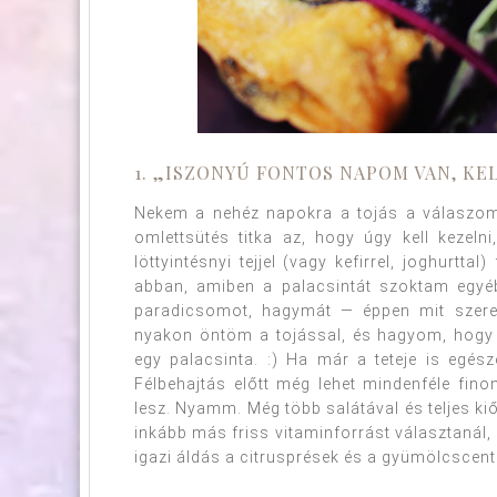
1. „ISZONYÚ FONTOS NAPOM VAN, KE
Nekem a nehéz napokra a tojás a válaszom,
omlettsütés titka az, hogy úgy kell kezeln
löttyintésnyi tejjel (vagy kefirrel, joghurt
abban, amiben a palacsintát szoktam egyéb
paradicsomot, hagymát — éppen mit szere
nyakon öntöm a tojással, és hagyom, hogy s
egy palacsinta. :) Ha már a teteje is egész
Félbehajtás előtt még lehet mindenféle fino
lesz. Nyamm. Még több salátával és teljes kiőr
inkább más friss vitaminforrást választanál,
igazi áldás a citrusprések és a gyümölcscent