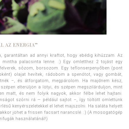
LL AZ ENERGIA”
 garantáltan ad annyi kraftot, hogy ebédig kihúzzam. Az
i, mintha palacsinta lenne. :) Egy omletthez 2 tojást egy
tal) felverek, sózom, borsozom. Egy teflonserpenyőben (pont
ként) olajat hevítek, rádobom a spenótot, vagy gombát,
tnék –, és átforgatom, megpárolom. Ha majdnem kész,
zépen elterüljön a lötyi, és szépen megszilárduljon, mint
en matt, és nem folyik nagyok, akkor félbe lehet hajtani.
mságot szórni rá — például sajtot –, így töltött omlettünk
lésű kenyérszeletekkel el lehet majszolni. Ha saláta helyett
 akkor jöhet a frissen facsart narancslé. :) (A mosogatógép
rifugák használatánál!)