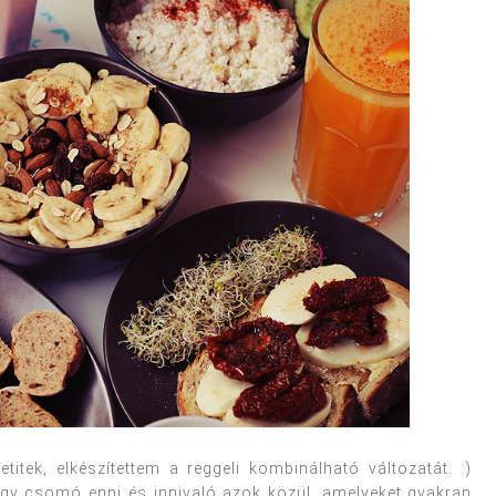
itek, elkészítettem a reggeli kombinálható változatát. :)
egy csomó enni és innivaló azok közül, amelyeket gyakran