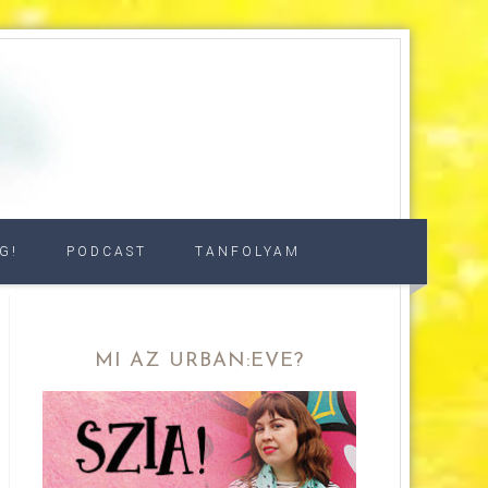
G!
PODCAST
TANFOLYAM
MI AZ URBAN:EVE?