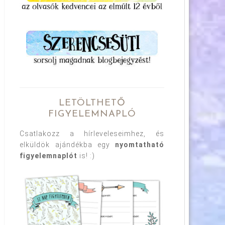
LETÖLTHETŐ
FIGYELEMNAPLÓ
Csatlakozz a hírleveleseimhez, és
elküldök ajándékba egy
nyomtatható
figyelemnaplót
is! :)