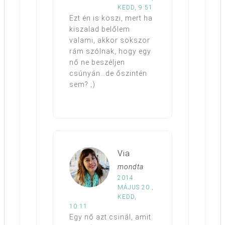
KEDD, 9:51
Ezt én is köszi, mert ha
kiszalad belőlem
valami, akkor sokszor
rám szólnak, hogy egy
nő ne beszéljen
csúnyán…de őszintén
sem? ;)
Via
mondta
2014.
MÁJUS 20.,
KEDD,
10:11
Egy nő azt csinál, amit