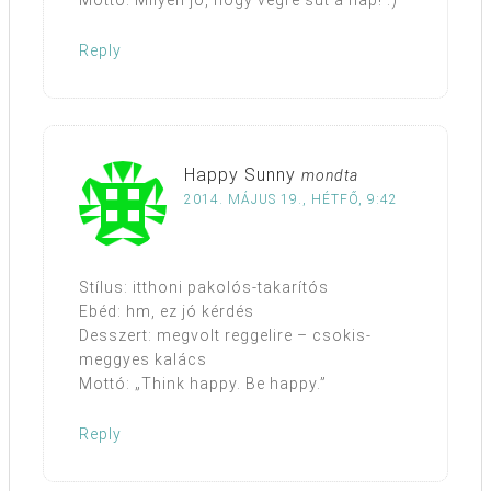
Reply
Happy Sunny
mondta
2014. MÁJUS 19., HÉTFŐ, 9:42
Stílus: itthoni pakolós-takarítós
Ebéd: hm, ez jó kérdés
Desszert: megvolt reggelire – csokis-
meggyes kalács
Mottó: „Think happy. Be happy.”
Reply