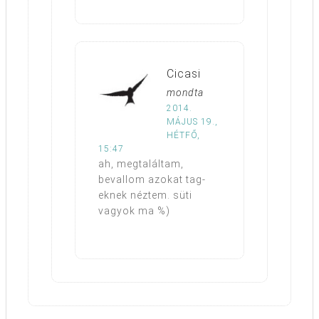
Cicasi
mondta
2014.
MÁJUS 19.,
HÉTFŐ,
15:47
ah, megtaláltam,
bevallom azokat tag-
eknek néztem. süti
vagyok ma %)