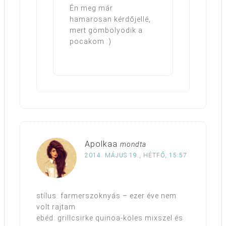
Én meg már
hamarosan kérdőjellé,
mert gömbölyödik a
pocakom :)
Apolkaa
mondta
2014. MÁJUS 19., HÉTFŐ, 15:57
stílus: farmerszoknyás – ezer éve nem
volt rajtam
ebéd: grillcsirke quinoa-köles mixszel és