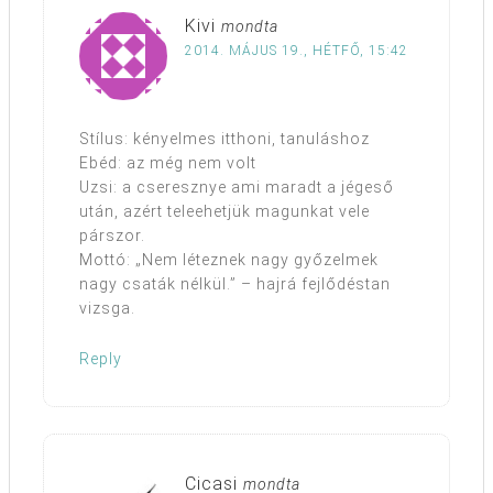
Kivi
mondta
2014. MÁJUS 19., HÉTFŐ, 15:42
Stílus: kényelmes itthoni, tanuláshoz
Ebéd: az még nem volt
Uzsi: a cseresznye ami maradt a jégeső
után, azért teleehetjük magunkat vele
párszor.
Mottó: „Nem léteznek nagy győzelmek
nagy csaták nélkül.” – hajrá fejlődéstan
vizsga.
Reply
Cicasi
mondta