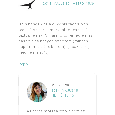
2014. MÁJUS 19., HÉTFŐ, 15:34
Izgin hangzik ez a cukkinis tacos, van
recept? Az epres morzsát te készíted?
Biztos remek! A mai mottó remek, ehhez
hasonlít és nagyon szeretem (minden
naptáram elejébe beírom): „Csak lenni,
még nem élet.” :)
Reply
Via
mondta
2014. MÁJUS 19.,
HÉTFŐ, 15:43
Az epres morzsa fotója nem az