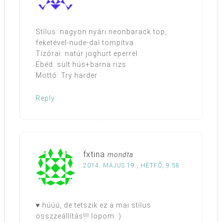
Stílus: nagyon nyári neonbarack top,
feketével-nude-dal tompítva
Tízórai: natúr joghurt eperrel
Ebéd: sült hús+barna rizs
Mottó: Try harder
Reply
fxtina
mondta
2014. MÁJUS 19., HÉTFŐ, 9:58
♥ húúú, de tetszik ez a mai stílus
összzeállítás!!! lopom :)