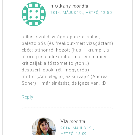
motkany
mondta
2014. MÁJUS 19., HÉTFŐ, 12:50
stílus: szolid, virágos-pasztellsálas,
balettcipős (és freakout-mert vizsgáztam)
ebéd: otthonról hozott (husi + krumpli, a
jó öreg családi kombó- már értem miért
kritizálják a főztömet folyton…)
desszert: csoki (ét- mogyorós)
mottó: „Ami elég jó, az kurvajó” (Andrea
Scher) – már elnézést, de igaza van…:D
Reply
Via
mondta
2014. MÁJUS 19.,
HÉTFŐ, 15:09