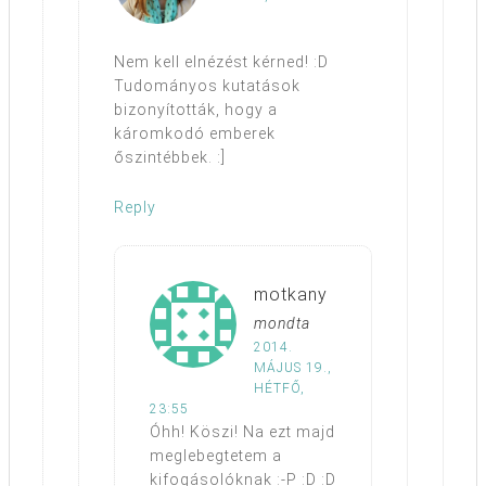
Nem kell elnézést kérned! :D
Tudományos kutatások
bizonyították, hogy a
káromkodó emberek
őszintébbek. :]
Reply
motkany
mondta
2014.
MÁJUS 19.,
HÉTFŐ,
23:55
Óhh! Köszi! Na ezt majd
meglebegtetem a
kifogásolóknak :-P :D :D