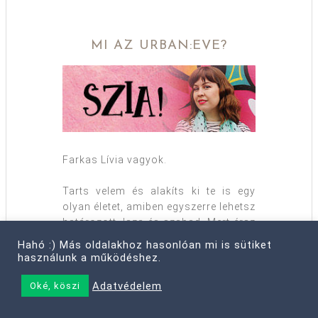
MI AZ URBAN:EVE?
Farkas Lívia vagyok.
Tarts velem és alakíts ki te is egy
olyan életet, amiben egyszerre lehetsz
határozott, laza és szabad. Mert érsz
annyit, hogy tegyél magadért.
Hahó :) Más oldalakhoz hasonlóan mi is sütiket
használunk a működéshez.
Az urban:eve-en tizennégy éve
osztom meg azokat a praktikus
Adatvédelem
Oké, köszi
módszereket, amikkel mások
konzerv-megoldásait a saját utadra