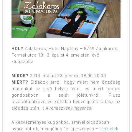
HOL?
Zalakaros, Hotel Napfény – 8749 Zalakaros,
Termál utca 10., 3. épület 4. emeletén lévő
klubszoba
MIKOR?
2014. május 23. péntek, 18:00-20:00
MIÉRT?
Előadok arról, hogy miért nem önzőség
magunkat az első helyre tenni, és miért fontos
gondoskodni a saját jólétünkről. Plusz
olvasótalálkozó és kötetlen beszélgetés is lesz az
előadás után. :)
A rendezvény ingyenes!
A kedvezményes kuponkód, amivel olcsóbban
nyaralhattok, még július 15-ig érvényes –
részletek