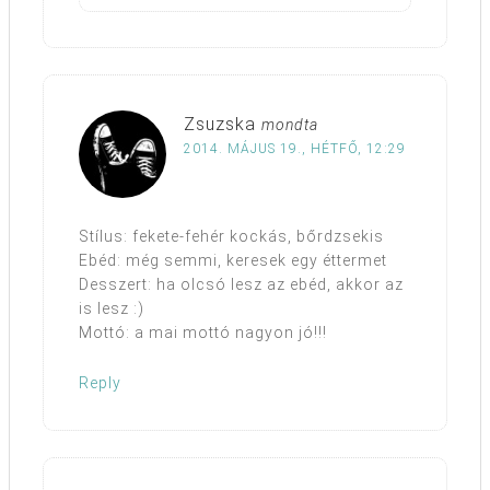
Zsuzska
mondta
2014. MÁJUS 19., HÉTFŐ, 12:29
Stílus: fekete-fehér kockás, bőrdzsekis
Ebéd: még semmi, keresek egy éttermet
Desszert: ha olcsó lesz az ebéd, akkor az
is lesz :)
Mottó: a mai mottó nagyon jó!!!
Reply