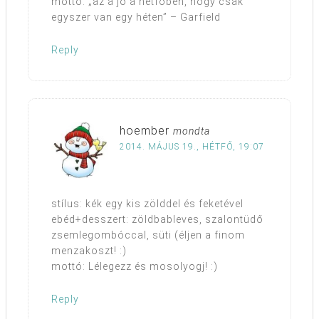
mottó: „az a jó a hétfőben, hogy csak
egyszer van egy héten” – Garfield
Reply
hoember
mondta
2014. MÁJUS 19., HÉTFŐ, 19:07
stílus: kék egy kis zölddel és feketével
ebéd+desszert: zöldbableves, szalontüdő
zsemlegombóccal, süti (éljen a finom
menzakoszt! :)
mottó: Lélegezz és mosolyogj! :)
Reply