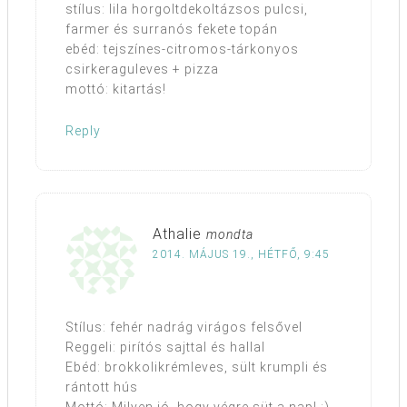
stílus: lila horgoltdekoltázsos pulcsi,
farmer és surranós fekete topán
ebéd: tejszínes-citromos-tárkonyos
csirkeraguleves + pizza
mottó: kitartás!
Reply
Athalie
mondta
2014. MÁJUS 19., HÉTFŐ, 9:45
Stílus: fehér nadrág virágos felsővel
Reggeli: pirítós sajttal és hallal
Ebéd: brokkolikrémleves, sült krumpli és
rántott hús
Mottó: Milyen jó, hogy végre süt a nap! :)