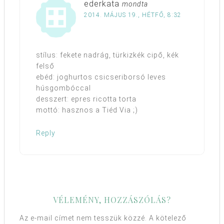
ederkata
mondta
2014. MÁJUS 19., HÉTFŐ, 8:32
stílus: fekete nadrág, türkizkék cipő, kék
felső
ebéd: joghurtos csicseriborsó leves
húsgombóccal
desszert: epres ricotta torta
mottó: hasznos a Tiéd Via ;)
Reply
VÉLEMÉNY, HOZZÁSZÓLÁS?
Az e-mail címet nem tesszük közzé.
A kötelező