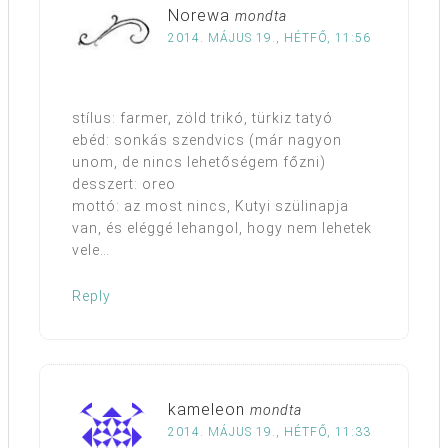
Norewa
mondta
2014. MÁJUS 19., HÉTFŐ, 11:56
stílus: farmer, zöld trikó, türkiz tatyó
ebéd: sonkás szendvics (már nagyon
unom, de nincs lehetőségem főzni)
desszert: oreo
mottó: az most nincs, Kutyi szülinapja
van, és eléggé lehangol, hogy nem lehetek
vele…
Reply
kameleon
mondta
2014. MÁJUS 19., HÉTFŐ, 11:33