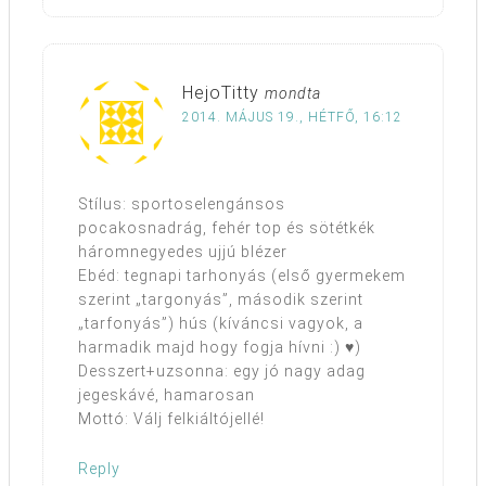
HejoTitty
mondta
2014. MÁJUS 19., HÉTFŐ, 16:12
Stílus: sportoselengánsos
pocakosnadrág, fehér top és sötétkék
háromnegyedes ujjú blézer
Ebéd: tegnapi tarhonyás (első gyermekem
szerint „targonyás”, második szerint
„tarfonyás”) hús (kíváncsi vagyok, a
harmadik majd hogy fogja hívni :) ♥)
Desszert+uzsonna: egy jó nagy adag
jegeskávé, hamarosan
Mottó: Válj felkiáltójellé!
Reply