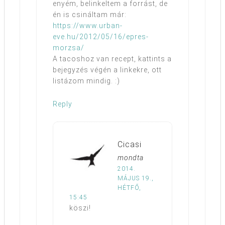
enyém, belinkeltem a forrást, de
én is csináltam már:
https://www.urban-
eve.hu/2012/05/16/epres-
morzsa/
A tacoshoz van recept, kattints a
bejegyzés végén a linkekre, ott
listázom mindig. :)
Reply
Cicasi
mondta
2014.
MÁJUS 19.,
HÉTFŐ,
15:45
köszi!