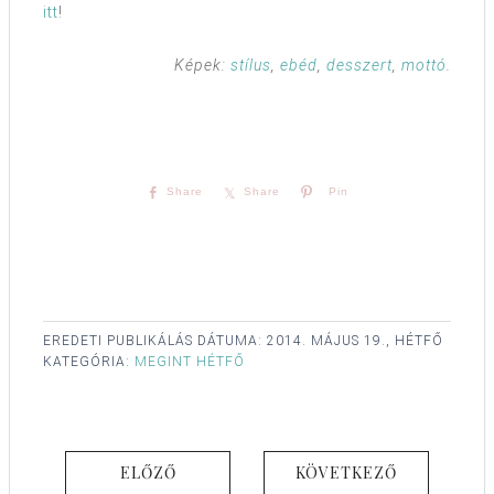
itt
!
Képek:
stílus
,
ebéd
,
desszert
,
mottó
.
Share
Share
Pin
EREDETI PUBLIKÁLÁS DÁTUMA:
2014. MÁJUS 19., HÉTFŐ
KATEGÓRIA:
MEGINT HÉTFŐ
ELŐZŐ
KÖVETKEZŐ