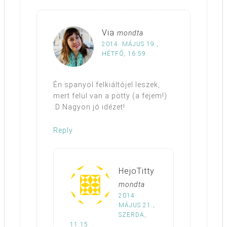
Via
mondta
2014. MÁJUS 19.,
HÉTFŐ, 16:59
Én spanyol felkiáltójel leszek,
mert felül van a pötty (a fejem!)
:D Nagyon jó idézet!
Reply
HejoTitty
mondta
2014.
MÁJUS 21.,
SZERDA,
11:15