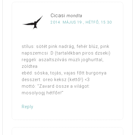
Cicasi
mondta
2014. MÁJUS 19., HÉTFŐ, 15:30
stílus: sötét pink nadrág, fehér blúz, pink
napszemcsi :D (tartalékban piros dzseki)
reggeli: aszaltszilvás müzli joghurttal,
zöldtea
ebéd: sóska, tojás, vajas főtt burgonya
desszert: oreo keksz (kettő!) <3
mottó: "Zavard össze a világot:
mosolyogj hétfőn!"
Reply