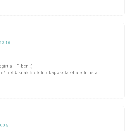
13:16
gírt a HP-ben :)
ni/ hobbiknak hódolni/ kapcsolatot ápolni is a
8:36