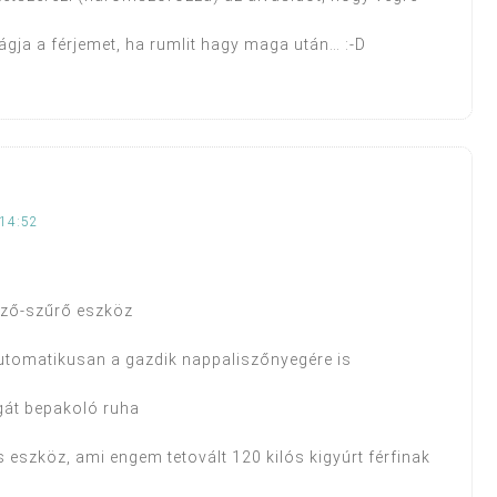
vágja a férjemet, ha rumlit hagy maga után… :-D
14:52
elző-szűrő eszköz
automatikusan a gazdik nappaliszőnyegére is
át bepakoló ruha
s eszköz, ami engem tetovált 120 kilós kigyúrt férfinak