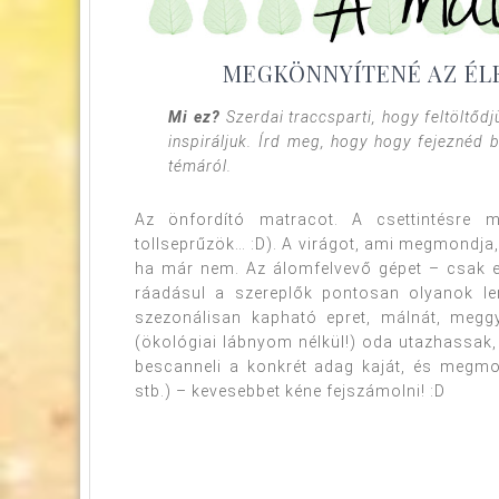
MEGKÖNNYÍTENÉ AZ ÉL
Mi ez?
Szerdai traccsparti, hogy feltöltőd
inspiráljuk. Írd meg, hogy hogy fejeznéd 
témáról.
Az önfordító matracot. A csettintésre 
tollseprűzök… :D). A virágot, ami megmondja, 
ha már nem. Az álomfelvevő gépet – csak el
ráadásul a szereplők pontosan olyanok le
szezonálisan kapható epret, málnát, megg
(ökológiai lábnyom nélkül!) oda utazhassak,
bescanneli a konkrét adag kaját, és megmon
stb.) – kevesebbet kéne fejszámolni! :D