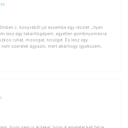
:59
őmben c. könyvéből jut eszembe egy részlet: „Ilyen
em lesz egy takarítógépem, egyetlen gombnyomásra
szkos ruhát, mosogat, törülget. És lesz egy
 nem szeretek ágyazni, mert akárhogy igyekszem,
07
ttem, hogy nem is érdekel, hogy 4 emeletet kell fel-le