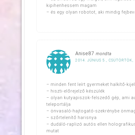
kipihenhessem magam
– és egy olyan robotot, aki mindig fejbe
Anise87
mondta
2014. JÚNIUS 5., CSÜTÖRTÖK, 
– minden fent leírt gyermeket halkítő-kij
– hiszti-előrejelző készülék
– olyan kutyapiszok-felszedő gép, ami 
teleportálja
– önvasaló-hajtogató-szekrénybe önmag
– szőrtelenítő harisnya
– dudáló-raplizó autós ellen holografiku
mutat