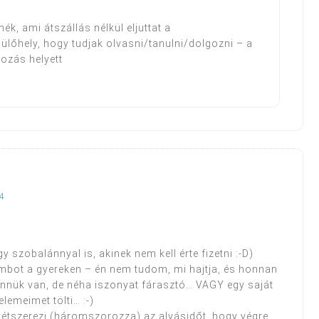
ék, ami átszállás nélkül eljuttat a
ülőhely, hogy tudjak olvasni/tanulni/dolgozni – a
ozás helyett
44
szobalánnyal is, akinek nem kell érte fizetni :-D)
mbot a gyereken – én nem tudom, mi hajtja, és honnan
ennük van, de néha iszonyat fárasztó… VAGY egy saját
elemeimet tölti… :-)
 kétszerezi (háromszorozza) az alvásidőt, hogy végre