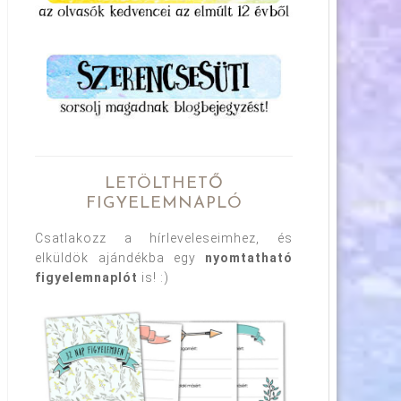
LETÖLTHETŐ
FIGYELEMNAPLÓ
Csatlakozz a hírleveleseimhez, és
elküldök ajándékba egy
nyomtatható
figyelemnaplót
is! :)