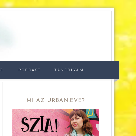
G!
PODCAST
TANFOLYAM
MI AZ URBAN:EVE?