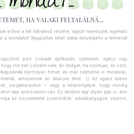
ETEMET, HA VALAKI FELTALÁLNÁ…
jünk erővel a hét hátralevő részére, együtt nevessünk, egymást
be a mondatot! Nyugodtan lehet utána beszélgetni a felmerült
megszűnő port (rohadt építkezés szemben, egész nap
hogy mit kell csinálni vele, és óbégat, ha szomjas, és szól,
képzelnék bármilyen filmet, és már nézhetné is mindenki,
nnének, amilyennek én akarom őket. :)) Az egész évben
yet, sárgabarackot — vagy a teleportgépet, hogy mindig
 ahol épp eperszezon van. És lehetne egy olyan gép is, ami
dja az összetételét (szénhidrát, adalékanyagok, vitamin,