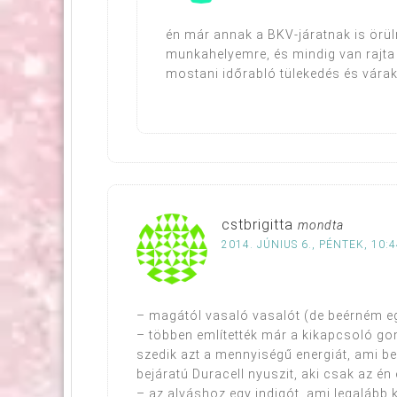
én már annak a BKV-járatnak is örüln
munkahelyemre, és mindig van rajta 
mostani időrabló tülekedés és várak
cstbrigitta
mondta
2014. JÚNIUS 6., PÉNTEK, 10:
– magától vasaló vasalót (de beérném egy 
– többen említették már a kikapcsoló go
szedik azt a mennyiségű energiát, ami b
bejáratú Duracell nyuszit, aki csak az én 
– az alváshoz egy indigót, ami legalább