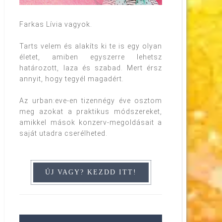
Farkas Lívia vagyok.
Tarts velem és alakíts ki te is egy olyan
életet, amiben egyszerre lehetsz
határozott, laza és szabad. Mert érsz
annyit, hogy tegyél magadért.
Az urban:eve-en tizennégy éve osztom
meg azokat a praktikus módszereket,
amikkel mások konzerv-megoldásait a
saját utadra cserélheted.