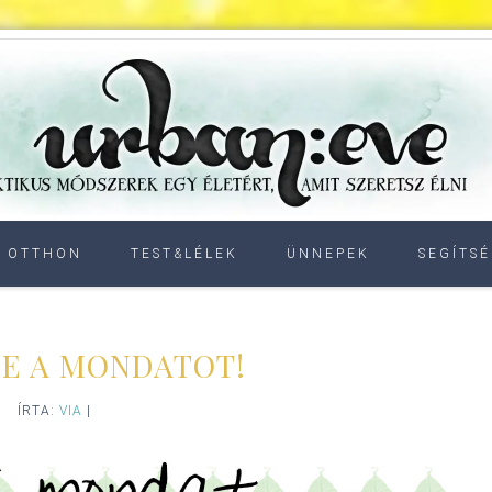
OTTHON
TEST&LÉLEK
ÜNNEPEK
SEGÍTSÉ
BE A MONDATOT!
ÍRTA:
VIA
|