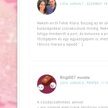
2014. JÚNIUS 7., SZOMBAT, 19
Nekem erről Fehér Klára: Bezzeg az én id
butaságokkal szórakoztunk mindig. Nek
lefújja mindenről a port, és kimossa a pi
főzőgépem és egy ágyazógépem is, mert
ráncos marad a lepedő.” :)
Brigi007
mondta
2014. JÚNIUS 6., PÉNTEK, 17:
A csodacsettintést, amivel:
– egy pillanat alatt tudok felöltözni (rájö