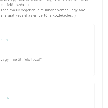
e a felöltözés….)
ország másik végében, a munkahelyemen vagy ahol
energiát vesz el az embertől a közlekedés…)
 18:05
vagy, mielőtt felöltözöl?
 18:07