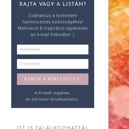
RAJTA VAGY A LISTÁN?
Csatlakozz a hírlevelem
harmincezres közösségéhez!
Motiváció & inspiráció egyenesen
az e-mail fiókodba! :)
A hírlevél ingyenes,
és bármikor leiratkozhatsz.
ITT IS TALÁLKOZHATTÁL