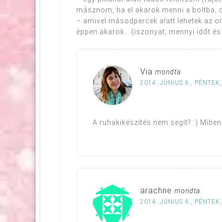
másznom, ha el akarok menni a boltba, d
– amivel másodpercek alatt lehetek az 
éppen akarok… (iszonyat, mennyi időt és 
Via
mondta
2014. JÚNIUS 6., PÉNTEK,
A ruhakikészítés nem segít? :) Miben 
arachne
mondta
2014. JÚNIUS 6., PÉNTEK,