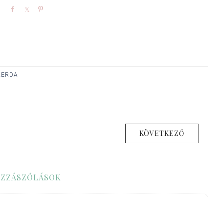
Share
Share
Pin
SZERDA
KÖVETKEZŐ
ZZÁSZÓLÁSOK