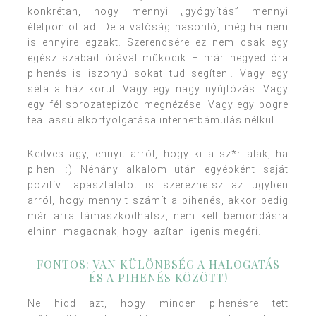
konkrétan, hogy mennyi „gyógyítás” mennyi
életpontot ad. De a valóság hasonló, még ha nem
is ennyire egzakt. Szerencsére ez nem csak egy
egész szabad órával működik – már negyed óra
pihenés is iszonyú sokat tud segíteni. Vagy egy
séta a ház körül. Vagy egy nagy nyújtózás. Vagy
egy fél sorozatepizód megnézése. Vagy egy bögre
tea lassú elkortyolgatása internetbámulás nélkül.
Kedves agy, ennyit arról, hogy ki a sz*r alak, ha
pihen. :) Néhány alkalom után egyébként saját
pozitív tapasztalatot is szerezhetsz az ügyben
arról, hogy mennyit számít a pihenés, akkor pedig
már arra támaszkodhatsz, nem kell bemondásra
elhinni magadnak, hogy lazítani igenis megéri.
FONTOS: VAN KÜLÖNBSÉG A HALOGATÁS
ÉS A PIHENÉS KÖZÖTT!
Ne hidd azt, hogy minden pihenésre tett