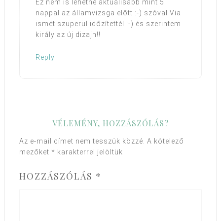
Ez nem is lehetne aktuálisabb mint 5
nappal az államvizsga előtt :-) szóval Via
ismét szuperül időzítettél :-) és szerintem
király az új dizajn!!
Reply
VÉLEMÉNY, HOZZÁSZÓLÁS?
Az e-mail címet nem tesszük közzé.
A kötelező
mezőket
*
karakterrel jelöltük
HOZZÁSZÓLÁS
*