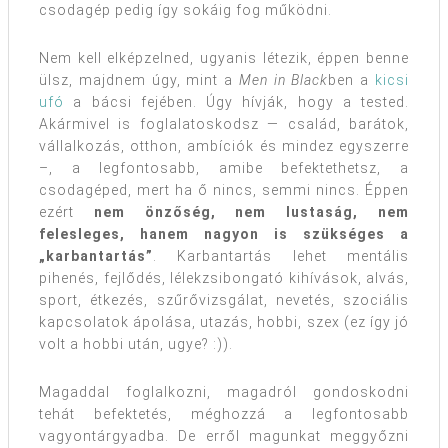
csodagép pedig így sokáig fog működni.
Nem kell elképzelned, ugyanis létezik, éppen benne
ülsz, majdnem úgy, mint a
Men in Black
ben a
kicsi
ufó
a bácsi fejében. Úgy hívják, hogy a tested.
Akármivel is foglalatoskodsz — család, barátok,
vállalkozás, otthon, ambíciók és mindez egyszerre
–, a legfontosabb, amibe befektethetsz, a
csodagéped, mert ha ő nincs, semmi nincs. Éppen
ezért
nem önzőség, nem lustaság, nem
felesleges, hanem nagyon is szükséges a
„karbantartás”
. Karbantartás lehet mentális
pihenés, fejlődés, lélekzsibongató kihívások, alvás,
sport, étkezés, szűrővizsgálat, nevetés, szociális
kapcsolatok ápolása, utazás, hobbi, szex (ez így jó
volt a hobbi után, ugye? :)).
Magaddal foglalkozni, magadról gondoskodni
tehát befektetés, méghozzá a legfontosabb
vagyontárgyadba. De erről magunkat meggyőzni