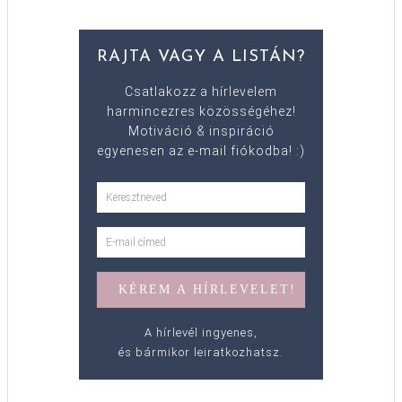
RAJTA VAGY A LISTÁN?
Csatlakozz a hírlevelem
harmincezres közösségéhez!
Motiváció & inspiráció
egyenesen az e-mail fiókodba! :)
A hírlevél ingyenes,
és bármikor leiratkozhatsz.