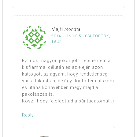
Majti
mondta
2014. JÚNIUS 5., CSÜTÖRTÖK,
16:41
Ez most nagyon jókor jött. Lepihentem a
kisfiammal délután és az elején azon
kattogott az agyam, hogy rendetlenség
van a lakásban, de úgy döntöttem alszom
és utána könnyebben megy majd a
pakolászás is.
Köszi, hogy feloldottad a bűntudatomat :)
Reply