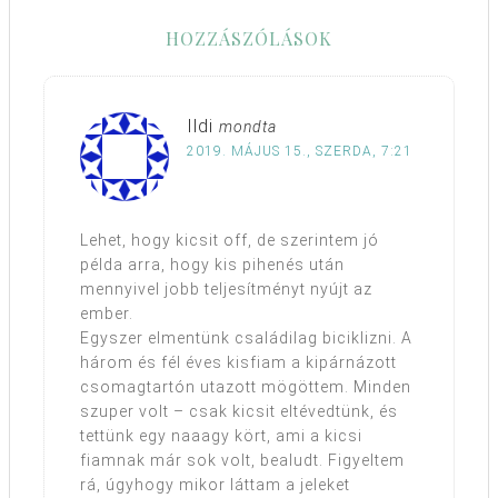
HOZZÁSZÓLÁSOK
Ildi
mondta
2019. MÁJUS 15., SZERDA, 7:21
Lehet, hogy kicsit off, de szerintem jó
példa arra, hogy kis pihenés után
mennyivel jobb teljesítményt nyújt az
ember.
Egyszer elmentünk családilag biciklizni. A
három és fél éves kisfiam a kipárnázott
csomagtartón utazott mögöttem. Minden
szuper volt – csak kicsit eltévedtünk, és
tettünk egy naaagy kört, ami a kicsi
fiamnak már sok volt, bealudt. Figyeltem
rá, úgyhogy mikor láttam a jeleket