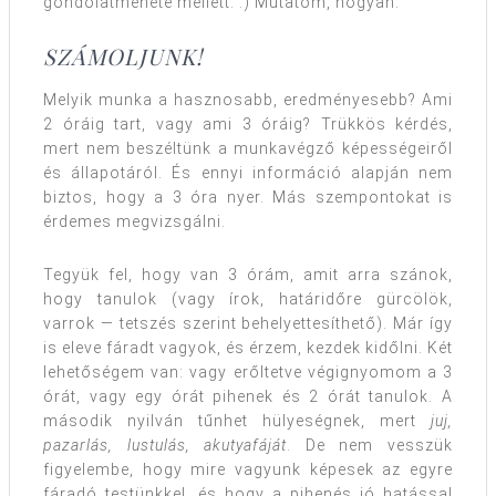
gondolatmenete mellett. :) Mutatom, hogyan.
SZÁMOLJUNK!
Melyik munka a hasznosabb, eredményesebb? Ami
2 óráig tart, vagy ami 3 óráig? Trükkös kérdés,
mert nem beszéltünk a munkavégző képességeiről
és állapotáról. És ennyi információ alapján nem
biztos, hogy a 3 óra nyer. Más szempontokat is
érdemes megvizsgálni.
Tegyük fel, hogy van 3 órám, amit arra szánok,
hogy tanulok (vagy írok, határidőre gürcölök,
varrok — tetszés szerint behelyettesíthető). Már így
is eleve fáradt vagyok, és érzem, kezdek kidőlni. Két
lehetőségem van: vagy erőltetve végignyomom a 3
órát, vagy egy órát pihenek és 2 órát tanulok. A
második nyilván tűnhet hülyeségnek, mert
juj,
pazarlás, lustulás, akutyafáját
. De nem vesszük
figyelembe, hogy mire vagyunk képesek az egyre
fáradó testünkkel, és hogy a pihenés jó hatással