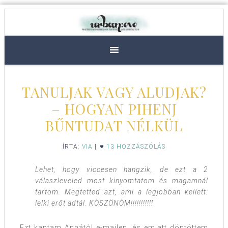
TANULJAK VAGY ALUDJAK?
– HOGYAN PIHENJ
BŰNTUDAT NÉLKÜL
ÍRTA:
VIA
|
13 HOZZÁSZÓLÁS
Lehet, hogy viccesen hangzik, de ezt a 2
válaszleveled most kinyomtatom és magamnál
tartom. Megtetted azt, ami a legjobban kellett:
lelki erőt adtál. KÖSZÖNÖM!!!!!!!!!!!
Ezt kaptam Annától e-mailen, és emiatt döntöttem