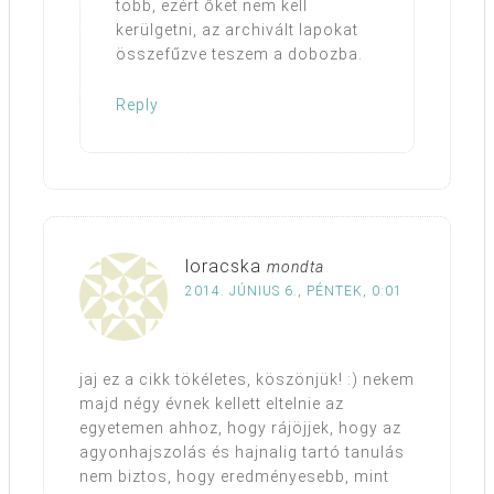
több, ezért őket nem kell
kerülgetni, az archivált lapokat
összefűzve teszem a dobozba.
Reply
loracska
mondta
2014. JÚNIUS 6., PÉNTEK, 0:01
jaj ez a cikk tökéletes, köszönjük! :) nekem
majd négy évnek kellett eltelnie az
egyetemen ahhoz, hogy rájöjjek, hogy az
agyonhajszolás és hajnalig tartó tanulás
nem biztos, hogy eredményesebb, mint