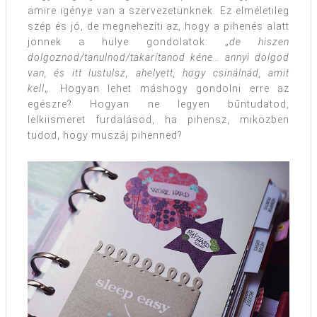
amire igénye van a szervezetünknek. Ez elméletileg
szép és jó, de megnehezíti az, hogy a pihenés alatt
jönnek a hülye gondolatok: „
de hiszen
dolgoznod/tanulnod/takarítanod kéne… annyi dolgod
van, és itt lustulsz, ahelyett, hogy csinálnád, amit
kell
„. Hogyan lehet máshogy gondolni erre az
egészre? Hogyan ne legyen bűntudatod,
lelkiismeret furdalásod, ha pihensz, miközben
tudod, hogy muszáj pihenned?