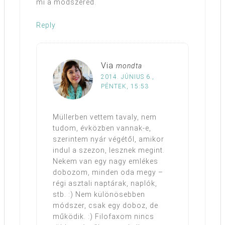
mi a módszered.
Reply
Via
mondta
2014. JÚNIUS 6.,
PÉNTEK, 15:53
Müllerben vettem tavaly, nem
tudom, évközben vannak-e,
szerintem nyár végétől, amikor
indul a szezon, lesznek megint.
Nekem van egy nagy emlékes
dobozom, minden oda megy –
régi asztali naptárak, naplók,
stb. :) Nem különösebben
módszer, csak egy doboz, de
működik. :) Filofaxom nincs