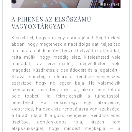
A PIHENÉS AZ ELSŐSZÁMÚ
VAGYONTÁRGYAD
Képzeld el, hogy van egy csodagéped. Segít neked
abban, hogy megtehesd a napi dolgaidat, teljesítsd
a feladataidat, lehetővé teszi a helyváltoztatásodat,
rajta múlik, hogy meddig élsz, kifejezheted vele
magadat, az érzelmeidet, megvédheted vele
magadat, küzdhetsz a családodért és a jogaidért…
Szóval rengeteg mindenre jó. Rendszeresen viszed
szervízbe, hogy ne legyen baja. Ha valamelyik
üzemanyag nem tesz neki jót, akkor nem töltöd
bele többet. Ha felmelegszik a túlhajtástól,
pihenteted. Ha tönkremegy egy alkatrésze,
kicseréled, ha csak kis renoválásra van szüksége,
a fáradt olajat & a gőzd kiengeded. Rendszeresen
tisztítod, gondoskodsz róla, hiszen nem
alapszükséglet, hogy mindezt megkapja — a