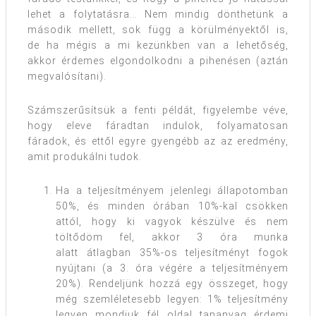
lehet a folytatásra… Nem mindig dönthetünk a
második mellett, sok függ a körülményektől is,
de ha mégis a mi kezünkben van a lehetőség,
akkor érdemes elgondolkodni a pihenésen (aztán
megvalósítani).
Számszerűsítsük a fenti példát, figyelembe véve,
hogy eleve fáradtan indulok, folyamatosan
fáradok, és ettől egyre gyengébb az az eredmény,
amit produkálni tudok.
Ha a teljesítményem jelenlegi állapotomban
50%, és minden órában 10%-kal csökken
attól, hogy ki vagyok készülve és nem
töltődöm fel, akkor 3 óra munka
alatt átlagban 35%-os teljesítményt fogok
nyújtani (a 3. óra végére a teljesítményem
20%). Rendeljünk hozzá egy összeget, hogy
még szemléletesebb legyen: 1% teljesítmény
legyen mondjuk fél oldal tananyag érdemi