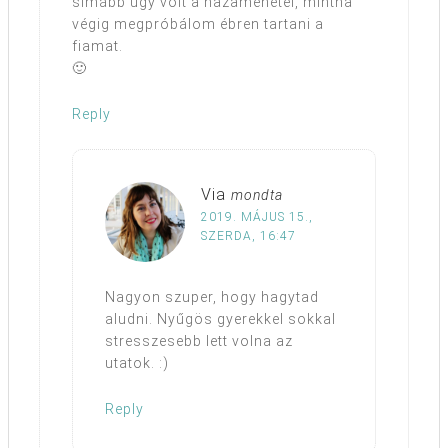
simább ügy volt a hazamenetel, mintha
végig megpróbálom ébren tartani a
fiamat.
🙂
Reply
Via
mondta
2019. MÁJUS 15.,
SZERDA, 16:47
Nagyon szuper, hogy hagytad
aludni. Nyűgös gyerekkel sokkal
stresszesebb lett volna az
utatok. :)
Reply