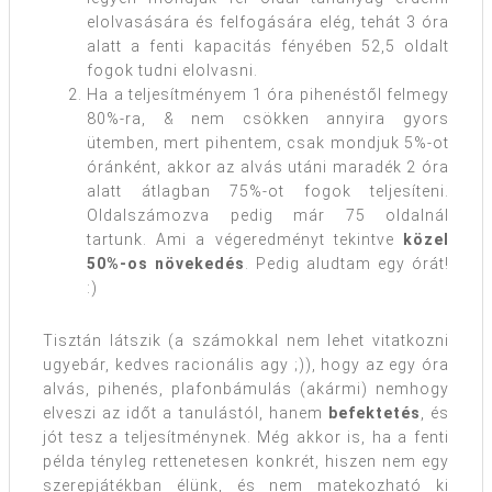
elolvasására és felfogására elég, tehát 3 óra
alatt a fenti kapacitás fényében 52,5 oldalt
fogok tudni elolvasni.
Ha a teljesítményem 1 óra pihenéstől felmegy
80%-ra, & nem csökken annyira gyors
ütemben, mert pihentem, csak mondjuk 5%-ot
óránként, akkor az alvás utáni maradék 2 óra
alatt átlagban 75%-ot fogok teljesíteni.
Oldalszámozva pedig már 75 oldalnál
tartunk. Ami a végeredményt tekintve
közel
50%-os növekedés
. Pedig aludtam egy órát!
:)
Tisztán látszik (a számokkal nem lehet vitatkozni
ugyebár, kedves racionális agy ;)), hogy az egy óra
alvás, pihenés, plafonbámulás (akármi) nemhogy
elveszi az időt a tanulástól, hanem
befektetés
, és
jót tesz a teljesítménynek. Még akkor is, ha a fenti
példa tényleg rettenetesen konkrét, hiszen nem egy
szerepjátékban élünk, és nem matekozható ki