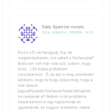
Sally Sparrow
mondta
2014. JÚNIUS 6., PÉNTEK, 14:53
Kicsit off, ne haragudj, Via, de
megkérdezhetem, hol vetted a filofaxodat?
Biztosan volt már róla szó, tudom, hogy
híres. :) De hiába próbáltam
visszakeresni.. Ó, és azt is meg szeretném
kérdezni, hogy te hogy oldod meg, hogy a
már elavult
jegyzetfüzetek/filofaxok/határidőnaplók
ne nyeljenek el? Nekem örök probléma
helyet keresni a régi naplóimnak és
egyebeknek, és nagyon érdekelne, neked