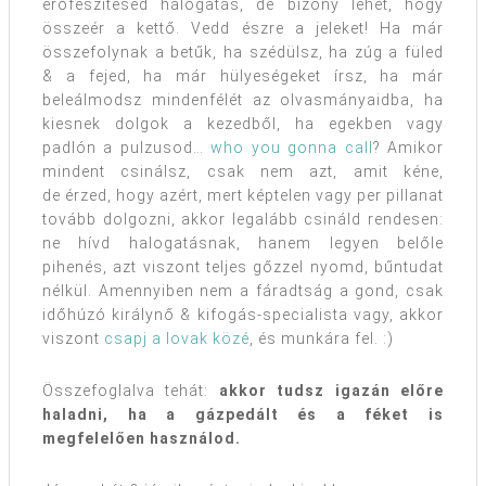
erőfeszítésed halogatás, de bizony lehet, hogy
összeér a kettő. Vedd észre a jeleket! Ha már
összefolynak a betűk, ha szédülsz, ha zúg a füled
& a fejed, ha már hülyeségeket írsz, ha már
beleálmodsz mindenfélét az olvasmányaidba, ha
kiesnek dolgok a kezedből, ha egekben vagy
padlón a pulzusod…
who you gonna call
? Amikor
mindent csinálsz, csak nem azt, amit kéne,
de érzed, hogy azért, mert képtelen vagy per pillanat
tovább dolgozni, akkor legalább csináld rendesen:
ne hívd halogatásnak, hanem legyen belőle
pihenés, azt viszont teljes gőzzel nyomd, bűntudat
nélkül. Amennyiben nem a fáradtság a gond, csak
időhúzó királynő & kifogás-specialista vagy, akkor
viszont
csapj a lovak közé
, és munkára fel. :)
Összefoglalva tehát:
akkor tudsz igazán előre
haladni, ha a gázpedált és a féket is
megfelelően használod.