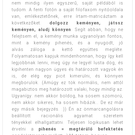
nem mindig ilyen egyszerű, saját példából is
tudom. A fenti fotón a saját filofaxom nyitóoldala
van, emlékeztetőnek, erre írtam-matricáztam a
következőket:
dolgozz keményen, játssz
keményen, aludj könnyen
. Segít abban, hogy ne
felejtsem el, a kemény munka ugyanolyan fontos,
mint a kemény pihenés, és a nyugodt, jó
alvás záloga a kettő együttes megléte.
Folyamatosan kapjuk mindenhonnan, hogy így kell
legjobbnak lenni, meg úgy ne legyél lusta dög, és
kipihenten nagyon ügyes és határozott vagyok én
is, de elég egy picit kimerülni, és könnyen
megborulok. (Amúgy ez tök normális, nem attól
magabiztos meg határozott valaki, hogy
mindig
az.
Ugyanígy: nem akkor boldog, ha sosem szomorú,
nem akkor sikeres, ha sosem hibázik… De ez már
egy másik bejegyzés. :)) Én az önmarcangolásra
beállított racionális agyamat szeretem
tényekkel elhallgattatni. Teljesen logikusan lehet
érvelni a
pihenés = megtérülő befektetés