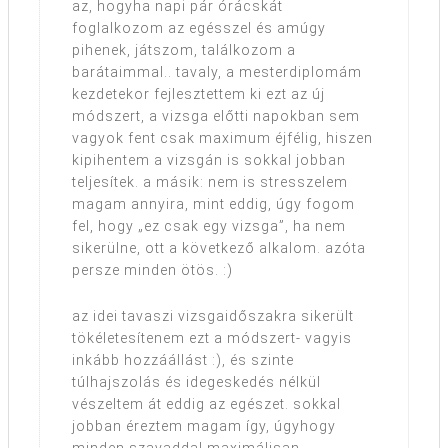
az, hogyha napi pár órácskát
foglalkozom az egésszel és amúgy
pihenek, játszom, találkozom a
barátaimmal.. tavaly, a mesterdiplomám
kezdetekor fejlesztettem ki ezt az új
módszert, a vizsga előtti napokban sem
vagyok fent csak maximum éjfélig, hiszen
kipihentem a vizsgán is sokkal jobban
teljesítek. a másik: nem is stresszelem
magam annyira, mint eddig, úgy fogom
fel, hogy „ez csak egy vizsga”, ha nem
sikerülne, ott a következő alkalom. azóta
persze minden ötös. :)
az idei tavaszi vizsgaidőszakra sikerült
tökéletesítenem ezt a módszert- vagyis
inkább hozzáállást :), és szinte
túlhajszolás és idegeskedés nélkül
vészeltem át eddig az egészet. sokkal
jobban éreztem magam így, úgyhogy
minden szavaddal maximálisan