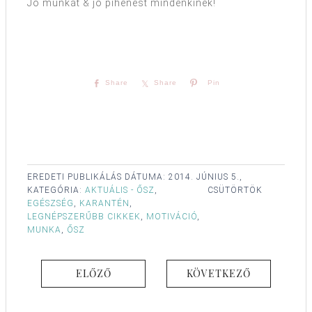
Jó munkát & jó pihenést mindenkinek!
Share
Share
Pin
EREDETI PUBLIKÁLÁS DÁTUMA:
2014. JÚNIUS 5.,
KATEGÓRIA:
AKTUÁLIS - ŐSZ
,
CSÜTÖRTÖK
EGÉSZSÉG
,
KARANTÉN
,
LEGNÉPSZERŰBB CIKKEK
,
MOTIVÁCIÓ
,
MUNKA
,
ŐSZ
ELŐZŐ
KÖVETKEZŐ