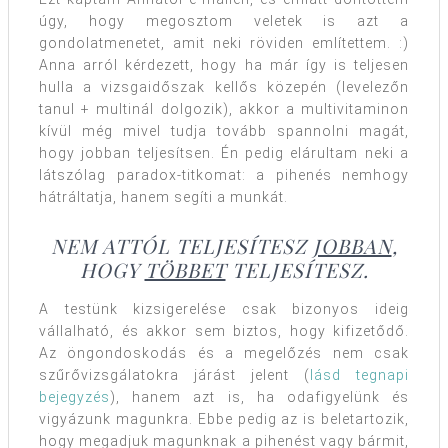
úgy, hogy megosztom veletek is azt a
gondolatmenetet, amit neki röviden említettem. :)
Anna arról kérdezett, hogy ha már így is teljesen
hulla a vizsgaidőszak kellős közepén (levelezőn
tanul + multinál dolgozik), akkor a multivitaminon
kívül még mivel tudja tovább spannolni magát,
hogy jobban teljesítsen. Én pedig elárultam neki a
látszólag paradox-titkomat: a pihenés nemhogy
hátráltatja, hanem segíti a munkát.
NEM ATTÓL TELJESÍTESZ
JOBBAN
,
HOGY
TÖBBET
TELJESÍTESZ.
A testünk kizsigerelése csak bizonyos ideig
vállalható, és akkor sem biztos, hogy kifizetődő.
Az öngondoskodás és a megelőzés nem csak
szűrővizsgálatokra járást jelent (
lásd tegnapi
bejegyzés
), hanem azt is, ha odafigyelünk és
vigyázunk magunkra. Ebbe pedig az is beletartozik,
hogy megadjuk magunknak a pihenést vagy bármit,