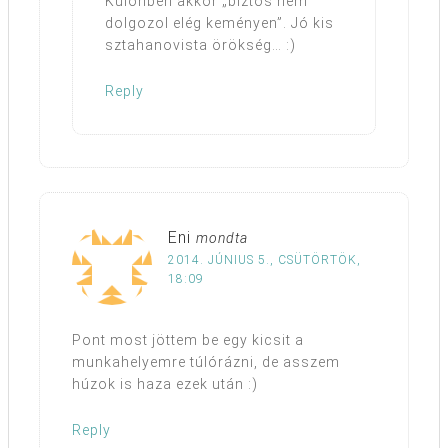
Különben akkor „biztos nem
dolgozol elég keményen”. Jó kis
sztahanovista örökség… :)
Reply
Eni
mondta
2014. JÚNIUS 5., CSÜTÖRTÖK,
18:09
Pont most jöttem be egy kicsit a
munkahelyemre túlórázni, de asszem
húzok is haza ezek után :)
Reply