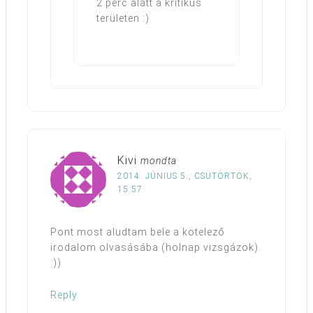
2 perc alatt a kritikus
területen :)
Kivi
mondta
2014. JÚNIUS 5., CSÜTÖRTÖK,
15:57
Pont most aludtam bele a kötelező
irodalom olvasásába (holnap vizsgázok).
:))
Reply