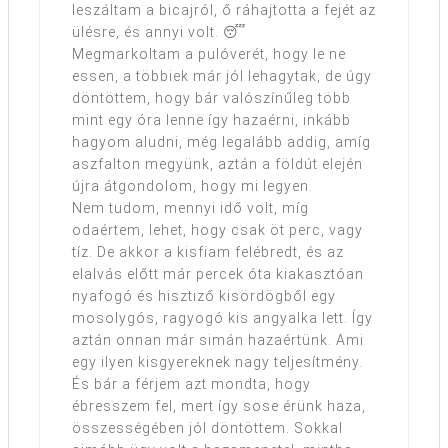
leszáltam a bicajról, ő ráhajtotta a fejét az
ülésre, és annyi volt. 😴
Megmarkoltam a pulóverét, hogy le ne
essen, a többiek már jól lehagytak, de úgy
döntöttem, hogy bár valószínűleg több
mint egy óra lenne így hazaérni, inkább
hagyom aludni, még legalább addig, amíg
aszfalton megyünk, aztán a földút elején
újra átgondolom, hogy mi legyen.
Nem tudom, mennyi idő volt, míg
odaértem, lehet, hogy csak öt perc, vagy
tíz. De akkor a kisfiam felébredt, és az
elalvás előtt már percek óta kiakasztóan
nyafogó és hisztiző kisördögből egy
mosolygós, ragyogó kis angyalka lett. Így
aztán onnan már simán hazaértünk. Ami
egy ilyen kisgyereknek nagy teljesítmény.
És bár a férjem azt mondta, hogy
ébresszem fel, mert így sose érünk haza,
összességében jól döntöttem. Sokkal