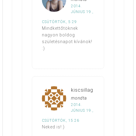
2014.
JÚNIUS 19.,
CSÜTÖRTÖK, 5:29
Mindkettőtöknek
nagyon boldog
születésnapot kívánok!
:)
kiscsillag
mondta
2014.
JÚNIUS 19.,
CSÜTÖRTÖK, 15:26
Neked is!:)