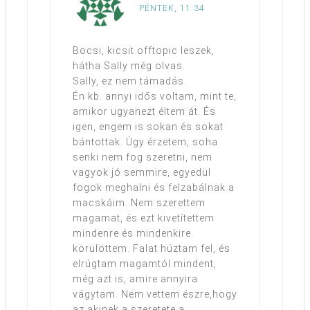
PÉNTEK, 11:34
Bocsi, kicsit offtopic leszek,
hátha Sally még olvas.
Sally, ez nem támadás.
Én kb. annyi idős voltam, mint te,
amikor ugyanezt éltem át. És
igen, engem is sokan és sokat
bántottak. Úgy érzetem, soha
senki nem fog szeretni, nem
vagyok jó semmire, egyedül
fogok meghalni és felzabálnak a
macskáim. Nem szerettem
magamat, és ezt kivetítettem
mindenre és mindenkire
körülöttem. Falat húztam fel, és
elrúgtam magamtól mindent,
még azt is, amire annyira
vágytam. Nem vettem észre,hogy
az,akinek a szeretete a