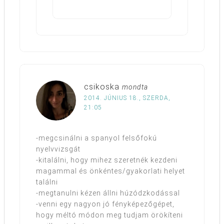
csikoska
mondta
2014. JÚNIUS 18., SZERDA,
21:05
-megcsinálni a spanyol felsőfokú
nyelvvizsgát
-kitalálni, hogy mihez szeretnék kezdeni
magammal és önkéntes/gyakorlati helyet
találni
-megtanulni kézen állni húzódzkodással
-venni egy nagyon jó fényképezőgépet,
hogy méltó módon meg tudjam örökíteni