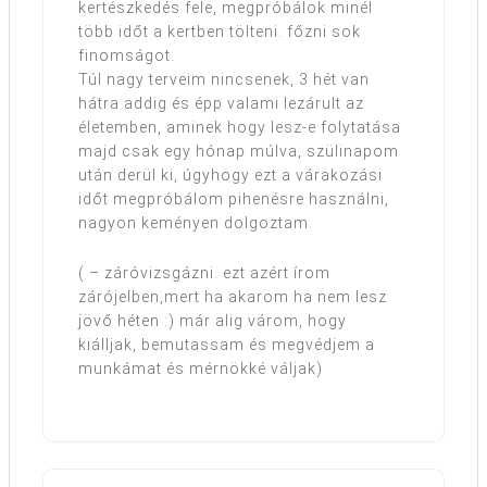
kertészkedés fele, megpróbálok minél
több időt a kertben tölteni. főzni sok
finomságot.
Túl nagy terveim nincsenek, 3 hét van
hátra addig és épp valami lezárult az
életemben, aminek hogy lesz-e folytatása
majd csak egy hónap múlva, szülinapom
után derül ki, úgyhogy ezt a várakozási
időt megpróbálom pihenésre használni,
nagyon keményen dolgoztam.
( – záróvizsgázni. ezt azért írom
zárójelben,mert ha akarom ha nem lesz
jövő héten :) már alig várom, hogy
kiálljak, bemutassam és megvédjem a
munkámat és mérnökké váljak)