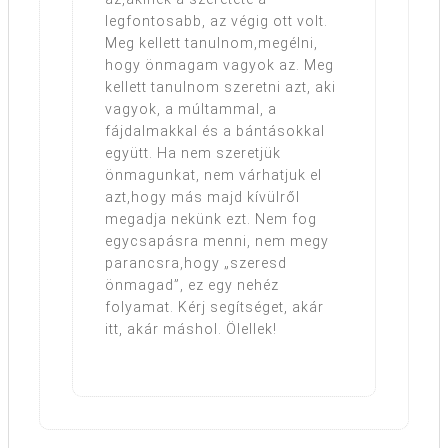
legfontosabb, az végig ott volt.
Meg kellett tanulnom,megélni,
hogy önmagam vagyok az. Meg
kellett tanulnom szeretni azt, aki
vagyok, a múltammal, a
fájdalmakkal és a bántásokkal
együtt. Ha nem szeretjük
önmagunkat, nem várhatjuk el
azt,hogy más majd kívülről
megadja nekünk ezt. Nem fog
egycsapásra menni, nem megy
parancsra,hogy „szeresd
önmagad”, ez egy nehéz
folyamat. Kérj segítséget, akár
itt, akár máshol. Ölellek!