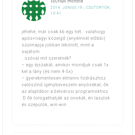
tschuli
mondta
2014. JÚNIUS 19., CSÜTÖRTÖK,
10:41
jéhéhé, már csak kb egy hét… valahogy
após+nagyi közelgő (enyémnél előbbi)
szülinapja jobban lekötött, mint a
sajátom.
…szóval mit szeretnék?
– egy éjszakát, amikor mondjuk csak 1x
kel a lány (és nem 4-5x)
– gyerekmentesen elmenni fodrászhoz.
valószínű igénybeveszem anyósékat, ők
az alaptábor a belvárosi programokhoz
:D ők tologathatják az onokát, én lazulok
és szépülök, win-win.