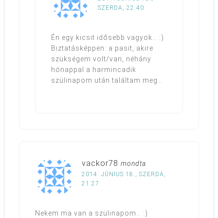
SZERDA, 22:40
Én egy kicsit idősebb vagyok… :)
Biztatásképpen: a pasit, akire
szükségem volt/van, néhány
hónappal a harmincadik
szülinapom után találtam meg…
vackor78
mondta
2014. JÚNIUS 18., SZERDA,
21:27
Nekem ma van a szülinapom… :)