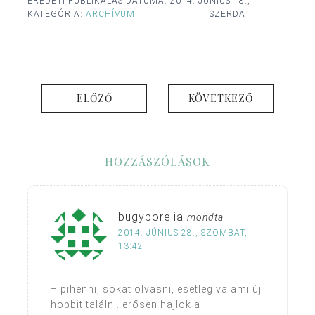
EREDETI PUBLIKÁLÁS DÁTUMA:
2014. JÚNIUS 18.,
KATEGÓRIA:
ARCHÍVUM
SZERDA
ELŐZŐ
KÖVETKEZŐ
HOZZÁSZÓLÁSOK
bugyborelia
mondta
2014. JÚNIUS 28., SZOMBAT,
13:42
– pihenni, sokat olvasni, esetleg valami új
hobbit találni. erősen hajlok a