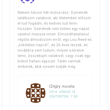
Nekem három hét múlva lesz. Szeretnék
találkozni valakivel, aki életemben először
el tud fogadni, és kedves tud lenni
hozzám. Szeretnék vele tölteni egy napot
valahol messze innen. Elmondhatatlanul
régóta álmodozom erről, egy Lou Reed-es
„tökéletes napról”, de 26 éves leszek, és
továbbra sem tudom, milyen szeretve
lenni, összebújni valakivel, vagy csak egy
bókot hallani egyszer. Talán vannak
emberek, akik sosem tudják meg.
l2njpy
mondta
2014. JÚNIUS 19.,
CSÜTÖRTÖK, 7:00