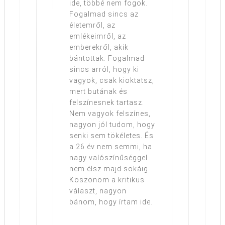
ide, többé nem fogok.
Fogalmad sincs az
életemről, az
emlékeimről, az
emberekről, akik
bántottak. Fogalmad
sincs arról, hogy ki
vagyok, csak kioktatsz,
mert butának és
felszínesnek tartasz.
Nem vagyok felszínes,
nagyon jól tudom, hogy
senki sem tökéletes. És
a 26 év nem semmi, ha
nagy valószínűséggel
nem élsz majd sokáig.
Köszönöm a kritikus
választ, nagyon
bánom, hogy írtam ide.