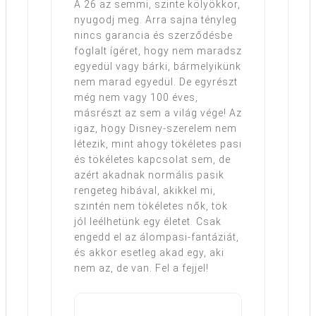
A 26 az semmi, szinte kölyökkor,
nyugodj meg. Arra sajna tényleg
nincs garancia és szerződésbe
foglalt ígéret, hogy nem maradsz
egyedül vagy bárki, bármelyikünk
nem marad egyedül. De egyrészt
még nem vagy 100 éves,
másrészt az sem a világ vége! Az
igaz, hogy Disney-szerelem nem
létezik, mint ahogy tökéletes pasi
és tökéletes kapcsolat sem, de
azért akadnak normális pasik
rengeteg hibával, akikkel mi,
szintén nem tökéletes nők, tök
jól leélhetünk egy életet. Csak
engedd el az álompasi-fantáziát,
és akkor esetleg akad egy, aki
nem az, de van. Fel a fejjel!