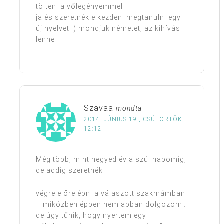
tölteni a vőlegényemmel
ja és szeretnék elkezdeni megtanulni egy
új nyelvet :) mondjuk németet, az kihívás
lenne
Szavaa
mondta
2014. JÚNIUS 19., CSÜTÖRTÖK,
12:12
Még több, mint negyed év a szülinapomig,
de addig szeretnék
végre előrelépni a válaszott szakmámban
– miközben éppen nem abban dolgozom…
de úgy tűnik, hogy nyertem egy