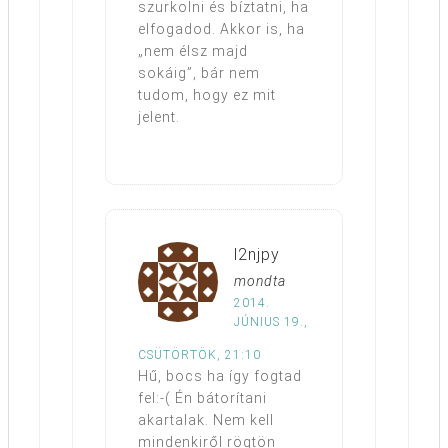
szurkolni és bíztatni, ha
elfogadod. Akkor is, ha
„nem élsz majd
sokáig”, bár nem
tudom, hogy ez mit
jelent.
l2njpy
mondta
2014.
JÚNIUS 19.,
CSÜTÖRTÖK, 21:10
Hű, bocs ha így fogtad
fel:-( Én bátorítani
akartalak. Nem kell
mindenkiről rögtön