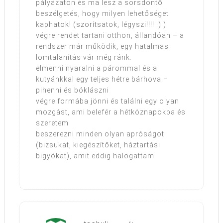
pályázaton és ma lesz a sorsdöntő
beszélgetés, hogy milyen lehetőséget
kaphatok! (szorítsatok, légyszi!!!! :) )
végre rendet tartani otthon, állandóan – a
rendszer már működik, egy hatalmas
lomtalanítás vár még ránk.
elmenni nyaralni a párommal és a
kutyánkkal egy teljes hétre bárhova –
pihenni és bóklászni
végre formába jönni és találni egy olyan
mozgást, ami belefér a hétköznapokba és
szeretem
beszerezni minden olyan apróságot
(bizsukat, kiegészítőket, háztartási
bigyókat), amit eddig halogattam