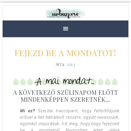
FEJEZD BE A MONDATOT!
ÍRTA:
VIA
|
A KÖVETKEZŐ SZÜLINAPOM ELŐTT
MINDENKÉPPEN SZERETNÉK…
Mi ez?
Szerdai traccsparti, hogy feltöltődjünk
erővel a hét hátralevő részére, együtt nevessünk,
egymást inspiráljuk. Írd meg, hogy hogy fejeznéd
be a mondatot! Nyugodtan lehet utána