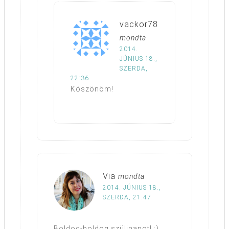
vackor78
mondta
2014.
JÚNIUS 18.,
SZERDA,
22:36
Köszönöm!
Via
mondta
2014. JÚNIUS 18.,
SZERDA, 21:47
Boldog-boldog szülinapot! :)