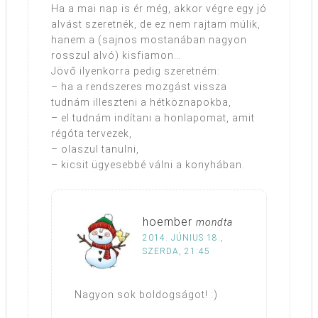
Ha a mai nap is ér még, akkor végre egy jó
alvást szeretnék, de ez nem rajtam múlik,
hanem a (sajnos mostanában nagyon
rosszul alvó) kisfiamon…
Jövő ilyenkorra pedig szeretném:
– ha a rendszeres mozgást vissza
tudnám illeszteni a hétköznapokba,
– el tudnám indítani a honlapomat, amit
régóta tervezek,
– olaszul tanulni,
– kicsit ügyesebbé válni a konyhában.
hoember
mondta
2014. JÚNIUS 18.,
SZERDA, 21:45
Nagyon sok boldogságot! :)