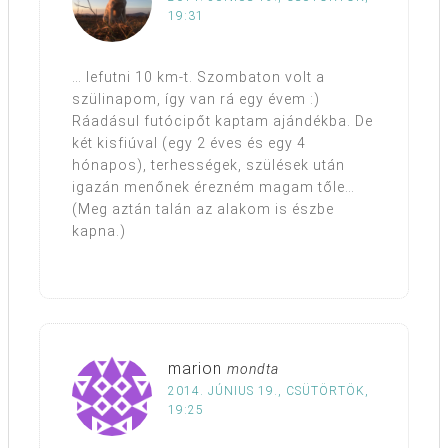
19:31
… lefutni 10 km-t. Szombaton volt a
szülinapom, így van rá egy évem :)
Ráadásul futócipőt kaptam ajándékba. De
két kisfiúval (egy 2 éves és egy 4
hónapos), terhességek, szülések után
igazán menőnek érezném magam tőle…
(Meg aztán talán az alakom is észbe
kapna.)
marion
mondta
2014. JÚNIUS 19., CSÜTÖRTÖK,
19:25