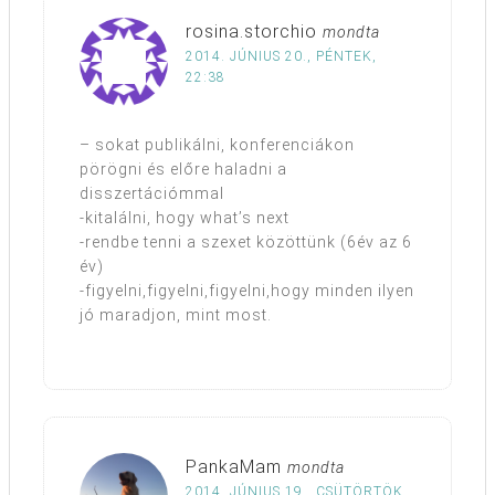
rosina.storchio
mondta
2014. JÚNIUS 20., PÉNTEK,
22:38
– sokat publikálni, konferenciákon
pörögni és előre haladni a
disszertációmmal
-kitalálni, hogy what’s next
-rendbe tenni a szexet közöttünk (6év az 6
év)
-figyelni,figyelni,figyelni,hogy minden ilyen
jó maradjon, mint most.
PankaMam
mondta
2014. JÚNIUS 19., CSÜTÖRTÖK,