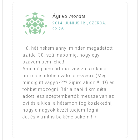
Ágnes
mondta
2014. JÚNIUS 18., SZERDA,
22:26
Hú, hát nekem annyi minden megadatott
az idei 30. szülinapomig, hogy egy
szavam sem lehet!
Ami még nem ártana: vissza szokni a
normális időben való lefekvésre (Még
mindig itt vagyok??? Sipirc aludni!!! :D) és
többet mozogni. Bár a napi 4 km séta
adott lesz szeptembertől: messze van az
ovi és a kicsi a hátamon fog közlekedni,
hogy a nagyok kezét tudjam fogni.
Ja, és vitrint is be kéne pakolni! :/