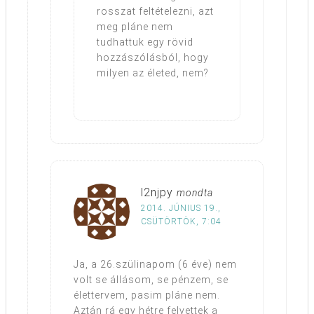
rosszat feltételezni, azt
meg pláne nem
tudhattuk egy rövid
hozzászólásból, hogy
milyen az életed, nem?
l2njpy
mondta
2014. JÚNIUS 19.,
CSÜTÖRTÖK, 7:04
Ja, a 26.szülinapom (6 éve) nem
volt se állásom, se pénzem, se
élettervem, pasim pláne nem.
Aztán rá egy hétre felvettek a