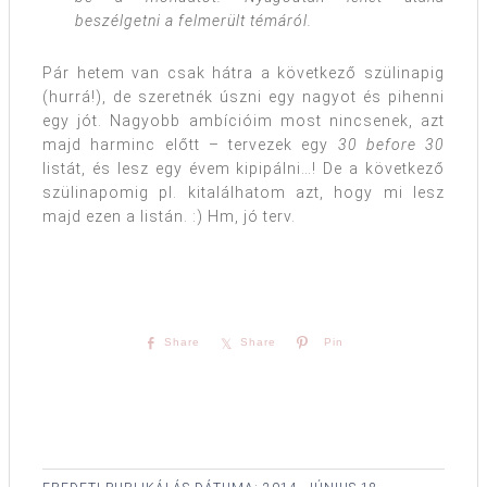
beszélgetni a felmerült témáról.
Pár hetem van csak hátra a következő szülinapig
(hurrá!), de szeretnék úszni egy nagyot és pihenni
egy jót. Nagyobb ambícióim most nincsenek, azt
majd harminc előtt – tervezek egy
30 before 30
listát, és lesz egy évem kipipálni…! De a következő
szülinapomig pl. kitalálhatom azt, hogy mi lesz
majd ezen a listán. :) Hm, jó terv.
Share
Share
Pin