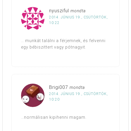
nyusziful
mondta
2014. JÚNIUS 19., CSÜTÖRTÖK,
10:22
… munkát találni a férjemnek, és felvenni
egy bébiszittert vagy pótnagyit.
Brigi007
mondta
2014. JÚNIUS 19., CSÜTÖRTÖK,
10:20
…normálisan kipihenni magam.