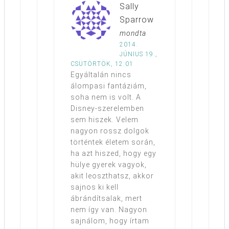
Sally
Sparrow
mondta
2014.
JÚNIUS 19.,
CSÜTÖRTÖK, 12:01
Egyáltalán nincs
álompasi fantáziám,
soha nem is volt. A
Disney-szerelemben
sem hiszek. Velem
nagyon rossz dolgok
történtek életem során,
ha azt hiszed, hogy egy
hülye gyerek vagyok,
akit leoszthatsz, akkor
sajnos ki kell
ábrándítsalak, mert
nem így van. Nagyon
sajnálom, hogy írtam