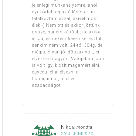
jelenlegi munkahelyemre, ahol
gyakorlatilag az állásinterjún
találkoztam azzal, akivel most
élek:-) Nem ott és akkor jöttünk
össze, hanem később, de akkor
is. Ja, és nekem 6éven keresztül
senkim nem volt, 24-től 30-ig, de
mégis, olyan jó időszak volt, én
élveztem nagyon. Valójában jobb
is volt így, kicsit magamért élni,
egyedül élni, élvezni a
hobbijaimat, a teljes
szabadságot.
Nikoa
mondta
2014. JÚNIUS 20.,