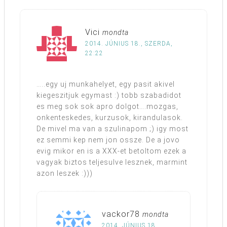
Vici
mondta
2014. JÚNIUS 18., SZERDA,
22:22
…..egy uj munkahelyet, egy pasit akivel
kiegeszitjuk egymast :) tobb szabadidot
es meg sok sok apro dolgot….mozgas,
onkenteskedes, kurzusok, kirandulasok.
De mivel ma van a szulinapom ;) igy most
ez semmi kep nem jon ossze. De a jovo
evig mikor en is a XXX-et betoltom ezek a
vagyak biztos teljesulve lesznek, marmint
azon leszek :)))
vackor78
mondta
2014. JÚNIUS 18.,