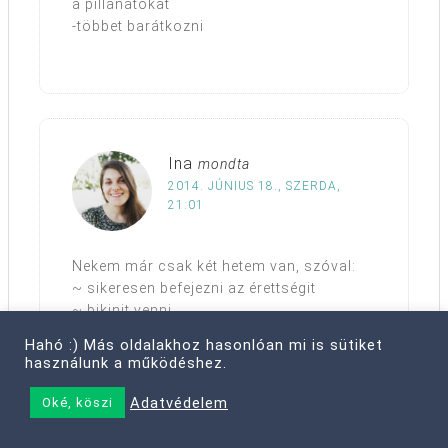
a pillanatokat
-többet barátkozni
Ina
mondta
2014. JÚNIUS 18., SZERDA,
21:01
Nekem már csak két hetem van, szóval:
~ sikeresen befejezni az érettségit
~ bikinit venni
~ strandra menni
Hahó :) Más oldalakhoz hasonlóan mi is sütiket
~ elolvasni legalább egy könyvet
használunk a működéshez.
~ visszatérni a rendszeres jógához
~ felkerekedni egy sétára a fényképezővel
Adatvédelem
Oké, köszi
~ gatyába rázni a blogjaimat
~ visszaállni a rendszeres fordításra,