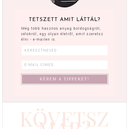
TETSZETT AMIT LÁTTÁL?
Még több hasznos anyag boldogságról,
célokról, egy olyan életről, amit szeretsz
élni - e-mailen is.
KÖVETSZ
MÁR?