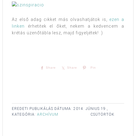
Az első adag cikket más olvashatjátok is,
ezen a
linken
érhetitek el őket, nekem a kedvencem a
krétás üzenőtábla lesz, majd figyeljétek! :)
Share
Share
Pin
EREDETI PUBLIKÁLÁS DÁTUMA:
2014. JÚNIUS 19.,
KATEGÓRIA:
ARCHÍVUM
CSÜTÖRTÖK