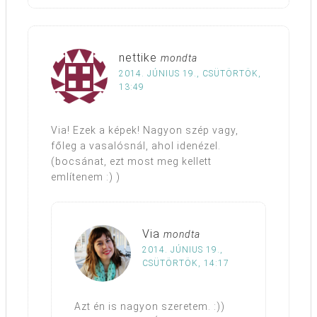
nettike
mondta
2014. JÚNIUS 19., CSÜTÖRTÖK,
13:49
Via! Ezek a képek! Nagyon szép vagy,
főleg a vasalósnál, ahol idenézel.
(bocsánat, ezt most meg kellett
említenem :) )
Via
mondta
2014. JÚNIUS 19.,
CSÜTÖRTÖK, 14:17
Azt én is nagyon szeretem. :))