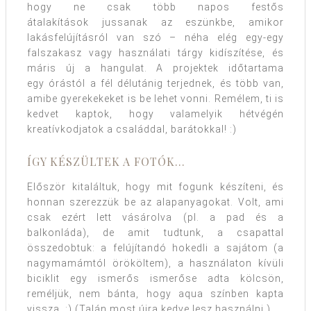
hogy ne csak több napos festős
átalakítások jussanak az eszünkbe, amikor
lakásfelújításról van szó – néha elég egy-egy
falszakasz vagy használati tárgy kidíszítése, és
máris új a hangulat. A projektek időtartama
egy órástól a fél délutánig terjednek, és több van,
amibe gyerekekeket is be lehet vonni. Remélem, ti is
kedvet kaptok, hogy valamelyik hétvégén
kreatívkodjatok a családdal, barátokkal! :)
ÍGY KÉSZÜLTEK A FOTÓK…
Először kitaláltuk, hogy mit fogunk készíteni, és
honnan szerezzük be az alapanyagokat. Volt, ami
csak ezért lett vásárolva (pl. a pad és a
balkonláda), de amit tudtunk, a csapattal
összedobtuk: a felújítandó hokedli a sajátom (a
nagymamámtól örököltem), a használaton kívüli
biciklit egy ismerős ismerőse adta kölcsön,
reméljük, nem bánta, hogy aqua színben kapta
vissza. :) (Talán most újra kedve lesz használni.)