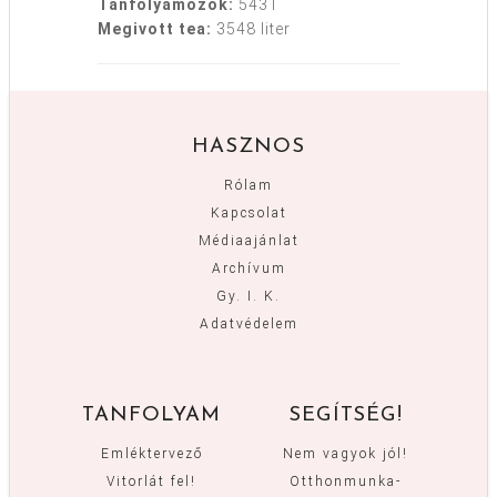
Tanfolyamozók:
5431
Megivott tea:
3548 liter
HASZNOS
Rólam
Kapcsolat
Médiaajánlat
Archívum
Gy. I. K.
Adatvédelem
TANFOLYAM
SEGÍTSÉG!
Emléktervező
Nem vagyok jól!
Vitorlát fel!
Otthonmunka-