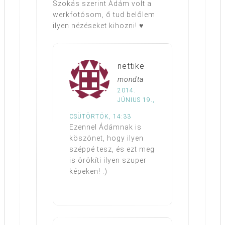
Szokás szerint Ádám volt a
werkfotósom, ő tud belőlem
ilyen nézéseket kihozni! ♥
nettike
mondta
2014.
JÚNIUS 19.,
CSÜTÖRTÖK, 14:33
Ezennel Ádámnak is
köszönet, hogy ilyen
széppé tesz, és ezt meg
is örökíti ilyen szuper
képeken! :)