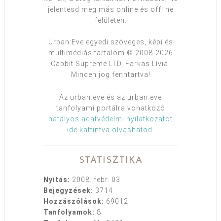
jelentesd meg más online és offline
felületen.
Urban:Eve egyedi szöveges, képi és
multimédiás tartalom © 2008-2026
Cabbit Supreme LTD, Farkas Lívia.
Minden jog fenntartva!
Az urban:eve és az urban:eve
tanfolyami portálra vonatkozó
hatályos adatvédelmi nyilatkozatot
ide kattintva olvashatod
.
STATISZTIKA
Nyitás:
2008. febr. 03.
Bejegyzések:
3714
Hozzászólások:
69012
Tanfolyamok:
8