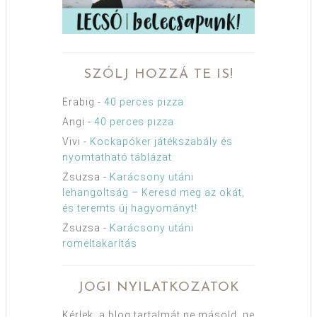
SZÓLJ HOZZÁ TE IS!
Erabig
-
40 perces pizza
Angi
-
40 perces pizza
Vivi
-
Kockapóker játékszabály és
nyomtatható táblázat
Zsuzsa
-
Karácsony utáni
lehangoltság – Keresd meg az okát,
és teremts új hagyományt!
Zsuzsa
-
Karácsony utáni
romeltakarítás
JOGI NYILATKOZATOK
Kérlek, a blog tartalmát ne másold, ne