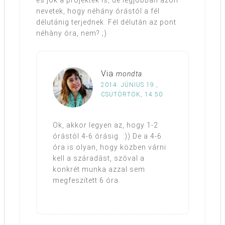
nevetek, hogy néhány órástól a fél
délutánig terjednek. Fél délután az pont
néhàny óra, nem? ;)
Via
mondta
2014. JÚNIUS 19.,
CSÜTÖRTÖK, 14:50
Ok, akkor legyen az, hogy 1-2
órástól 4-6 órásig. :)) De a 4-6
óra is olyan, hogy közben várni
kell a száradást, szóval a
konkrét munka azzal sem
megfeszített 6 óra.