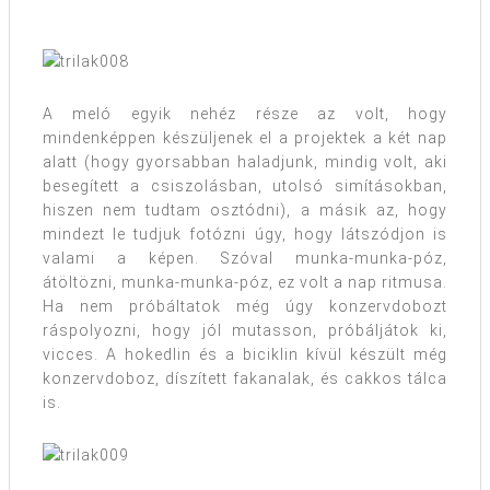
A meló egyik nehéz része az volt, hogy
mindenképpen készüljenek el a projektek a két nap
alatt (hogy gyorsabban haladjunk, mindig volt, aki
besegített a csiszolásban, utolsó simításokban,
hiszen nem tudtam osztódni), a másik az, hogy
mindezt le tudjuk fotózni úgy, hogy látszódjon is
valami a képen. Szóval munka-munka-póz,
átöltözni, munka-munka-póz, ez volt a nap ritmusa.
Ha nem próbáltatok még úgy konzervdobozt
ráspolyozni, hogy jól mutasson, próbáljátok ki,
vicces. A hokedlin és a biciklin kívül készült még
konzervdoboz, díszített fakanalak, és cakkos tálca
is.