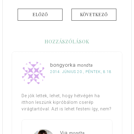
ELŐZŐ
KÖVETKEZŐ
HOZZÁSZÓLÁSOK
bongyorka
mondta
2014. JÚNIUS 20., PÉNTEK, 8:18
De jók lettek, lehet, hogy hétvégén ha
itthon leszünk kipróbálom cserép
virágtartóval. Azt is lehet festeni így, nem?
Via
mondta