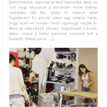
befotózására, úgyhogy az első logisztikai lépés az
volt, hogy beosszuk a sorrendet: minek mennyi
száradási idő kell, addig mi mással lehet
foglalkozni? És persze vittem egy zsáknyi ruhát,
hogy azért ne minden fotón ugyanúgy nézzek ki.
Ment az oda-vissza öltözés, megszáradt a bicikli,
akkor vissza a türkiz pulcsiba, csiszolni kell a
hokedlit, másik pulcsi… :))