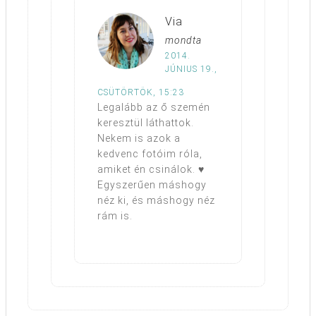
Via
mondta
2014.
JÚNIUS 19.,
CSÜTÖRTÖK, 15:23
Legalább az ő szemén
keresztül láthattok.
Nekem is azok a
kedvenc fotóim róla,
amiket én csinálok. ♥
Egyszerűen máshogy
néz ki, és máshogy néz
rám is.