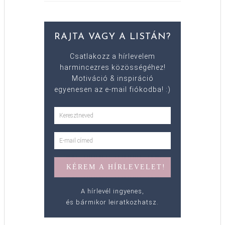
RAJTA VAGY A LISTÁN?
Csatlakozz a hírlevelem
harmincezres közösségéhez!
Motiváció & inspiráció
egyenesen az e-mail fiókodba! :)
A hírlevél ingyenes,
és bármikor leiratkozhatsz.