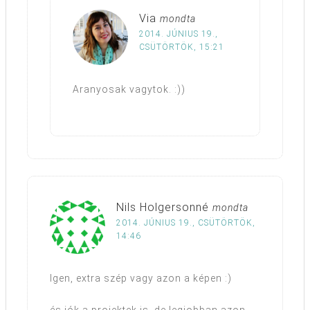
Via
mondta
2014. JÚNIUS 19.,
CSÜTÖRTÖK, 15:21
Aranyosak vagytok. :))
Nils Holgersonné
mondta
2014. JÚNIUS 19., CSÜTÖRTÖK,
14:46
Igen, extra szép vagy azon a képen :)
és jók a projektek is, de legjobban azon