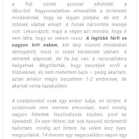
a fiút szinte azonnal elküldték a
táborból. Nagyvonalakban elmesélték a történetet
mindenkinek, hogy ne legyen pletyka, de lett. A
többiek utáltak emiatt. A fiúnak háromféle meséje
volt. Lekurvázott, majd a végén azt mondta, hogy ő
nem látta, hogy ez nekem rossz.
A legtöbb férfi se
nagyon hitt nekem
, két lány viszont mindenben
támogatott, most is sokat kérdeznek utánam. A
németek alaposak, de ha baj van, a racionalitásra
hallgatnak. Megtiltották, hogy beszéljek erről a
többieknek, és nem mehettem haza — pedig akartam,
aztán amikor mégis beszéltem 1-2 embernek, ők
akartak volna hazaküldeni.
A családomból csak egy ember tudja, mi történt. A
szüleimnek nem mertem elmondani, mert mindig
nagyon féltettek fesztiválozás közben, pont az
ilyenektől. Én nem féltem, bár sok hasonló történetről
hallottam, mindig azt hittem, ha velem lesz ilyen,
megszólalok. 14 évesen egy nagycsaládos napon egy