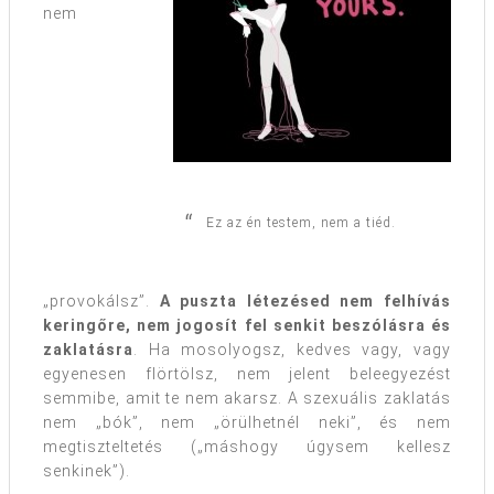
nem
Ez az én testem, nem a tiéd.
„provokálsz”.
A puszta létezésed nem felhívás
keringőre, nem jogosít fel senkit beszólásra és
zaklatásra
. Ha mosolyogsz, kedves vagy, vagy
egyenesen flörtölsz, nem jelent beleegyezést
semmibe, amit te nem akarsz. A szexuális zaklatás
nem „bók”, nem „örülhetnél neki”, és nem
megtiszteltetés („máshogy úgysem kellesz
senkinek”).