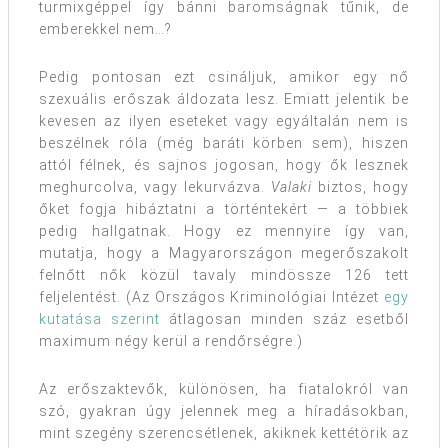
turmixgéppel így bánni baromságnak tűnik, de
emberekkel nem…?
Pedig pontosan ezt csináljuk, amikor egy nő
szexuális erőszak áldozata lesz. Emiatt jelentik be
kevesen az ilyen eseteket vagy egyáltalán nem is
beszélnek róla (még baráti körben sem), hiszen
attól félnek, és sajnos jogosan, hogy ők lesznek
meghurcolva, vagy lekurvázva.
Valaki
biztos, hogy
őket fogja hibáztatni a történtekért — a többiek
pedig hallgatnak. Hogy ez mennyire így van,
mutatja, hogy a Magyarországon megerőszakolt
felnőtt nők közül tavaly mindössze 126 tett
feljelentést. (Az Országos Kriminológiai Intézet
egy
kutatása szerint
átlagosan minden száz esetből
maximum négy kerül a rendőrségre.)
Az erőszaktevők, különösen, ha fiatalokról van
szó, gyakran úgy jelennek meg a híradásokban,
mint szegény szerencsétlenek, akiknek kettétörik az