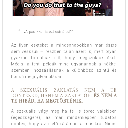
„A pasikkal is ezt csinálod?”
Az ilyen eseteket a mindennapokban már észre
sem vesszük — részben talán azért is, mert olyan
gyakran fordulnak elő, hogy megszoktuk őket.
Mégis, a fenti példák mind ugyanannak a nőkkel
szembeni hozzáállásnak a különböző szintű és
típusú megnyilvánulásai.
A SZEXUÁLIS ZAKLATÁS NEM A TE
DÖNTÉSED, HANEM A ZAKLATÓÉ.
ÉS NEM A
TE HIBÁD, HA MEGTÖRTÉNIK.
A szexuális vágy még ha fel is ébred valakiben
(egészségére), az már mindenképpen tudatos
döntés, hogy az illető rátámad a másikra. Nincs