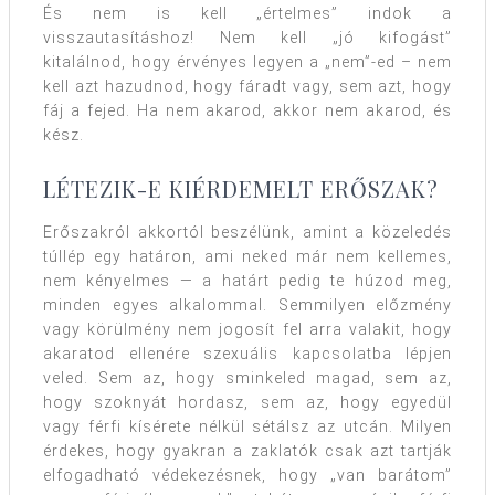
És nem is kell „értelmes” indok a
visszautasításhoz! Nem kell „jó kifogást”
kitalálnod, hogy érvényes legyen a „nem”-ed – nem
kell azt hazudnod, hogy fáradt vagy, sem azt, hogy
fáj a fejed. Ha nem akarod, akkor nem akarod, és
kész.
LÉTEZIK-E KIÉRDEMELT ERŐSZAK?
Erőszakról akkortól beszélünk, amint a közeledés
túllép egy határon, ami neked már nem kellemes,
nem kényelmes — a határt pedig te húzod meg,
minden egyes alkalommal. Semmilyen előzmény
vagy körülmény nem jogosít fel arra valakit, hogy
akaratod ellenére szexuális kapcsolatba lépjen
veled. Sem az, hogy sminkeled magad, sem az,
hogy szoknyát hordasz, sem az, hogy egyedül
vagy férfi kísérete nélkül sétálsz az utcán. Milyen
érdekes, hogy gyakran a zaklatók csak azt tartják
elfogadható védekezésnek, hogy „van barátom”