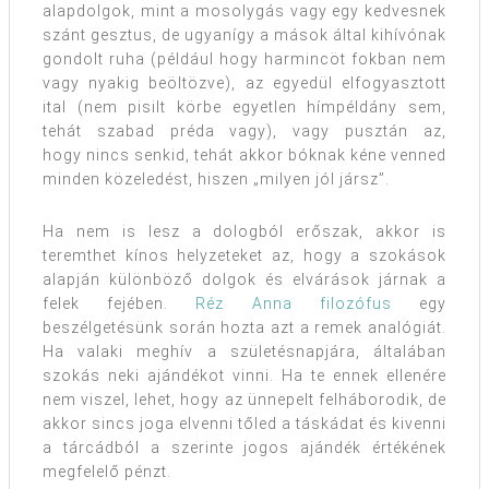
alapdolgok, mint a mosolygás vagy egy kedvesnek
szánt gesztus, de ugyanígy a mások által kihívónak
gondolt ruha (például hogy harmincöt fokban nem
vagy nyakig beöltözve), az egyedül elfogyasztott
ital (nem pisilt körbe egyetlen hímpéldány sem,
tehát szabad préda vagy), vagy pusztán az,
hogy nincs senkid, tehát akkor bóknak kéne venned
minden közeledést, hiszen „milyen jól jársz”.
Ha nem is lesz a dologból erőszak, akkor is
teremthet kínos helyzeteket az, hogy a szokások
alapján különböző dolgok és elvárások járnak a
felek fejében.
Réz Anna filozófus
egy
beszélgetésünk során hozta azt a remek analógiát.
Ha valaki meghív a születésnapjára, általában
szokás neki ajándékot vinni. Ha te ennek ellenére
nem viszel, lehet, hogy az ünnepelt felháborodik, de
akkor sincs joga elvenni tőled a táskádat és kivenni
a tárcádból a szerinte jogos ajándék értékének
megfelelő pénzt.