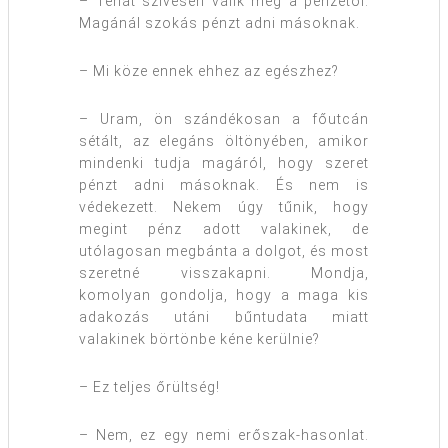
– Tehát szívesen válik meg a pénzétől.
Magánál szokás pénzt adni másoknak.
– Mi köze ennek ehhez az egészhez?
– Uram, ön szándékosan a főutcán
sétált, az elegáns öltönyében, amikor
mindenki tudja magáról, hogy szeret
pénzt adni másoknak. És nem is
védekezett. Nekem úgy tűnik, hogy
megint pénz adott valakinek, de
utólagosan megbánta a dolgot, és most
szeretné visszakapni. Mondja,
komolyan gondolja, hogy a maga kis
adakozás utáni bűntudata miatt
valakinek börtönbe kéne kerülnie?
– Ez teljes őrültség!
– Nem, ez egy nemi erőszak-hasonlat.