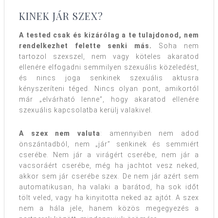
KINEK JÁR SZEX?
A tested csak és kizárólag a te tulajdonod, nem
rendelkezhet felette senki más.
Soha nem
tartozol szexszel, nem vagy köteles akaratod
ellenére elfogadni semmilyen szexuális közeledést,
és nincs joga senkinek szexuális aktusra
kényszeríteni téged. Nincs olyan pont, amikortól
már „elvárható lenne”, hogy akaratod ellenére
szexuális kapcsolatba kerülj valakivel.
A szex nem valuta
: amennyiben nem adod
önszántadból, nem „jár” senkinek és semmiért
cserébe. Nem jár a virágért cserébe, nem jár a
vacsoráért cserébe, még ha jachtot vesz neked,
akkor sem jár cserébe szex. De nem jár azért sem
automatikusan, ha valaki a barátod, ha sok időt
tölt veled, vagy ha kinyitotta neked az ajtót. A szex
nem a hála jele, hanem közös megegyezés a