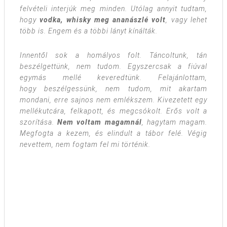
felvételi interjúk meg minden. Utólag annyit tudtam,
hogy
vodka, whisky meg ananászlé volt
, vagy lehet
több is. Engem és a többi lányt kínálták.
Innentől sok a homályos folt. Táncoltunk, tán
beszélgettünk, nem tudom. Egyszercsak a fiúval
egymás mellé keveredtünk. Felajánlottam,
hogy beszélgessünk, nem tudom, mit akartam
mondani, erre sajnos nem emlékszem. Kivezetett egy
mellékutcára, felkapott, és megcsókolt. Erős volt a
szorítása.
Nem voltam magamnál
, hagytam magam.
Megfogta a kezem, és elindult a tábor felé. Végig
nevettem, nem fogtam fel mi történik.
A patakpartra vitt, egy eldugott részre. Úgy éreztem,
forog velem a világ, kívülről láttam magamat. Azt
hittem, kettészakadok a fájdalomtól. Aztán egyszer
csak abbamaradt. Nem éreztem semmit, se
szégyenlőséget, semmit. Ő felöltözött és elindult
vissza. Utánaszaladtam és kérdeztem: mi lesz most?