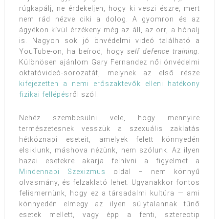
rúgkapálj, ne érdekeljen, hogy ki veszi észre, mert
nem rád nézve ciki a dolog. A gyomron és az
ágyékon kívül érzékeny még az áll, az orr, a hónalj
is. Nagyon sok jó önvédelmi videó található a
YouTube-on, ha beírod, hogy
self defence training
.
Különösen ajánlom Gary Fernandez női önvédelmi
oktatóvideó-sorozatát, melynek az első része
kifejezetten a nemi erőszaktevők elleni hatékony
fizikai fellépés
ről szól.
Nehéz szembesülni vele, hogy mennyire
természetesnek vesszük a szexuális zaklatás
hétköznapi eseteit, amelyek felett könnyedén
elsiklunk, máshova nézünk, nem szólunk. Az ilyen
hazai esetekre akarja felhívni a figyelmet a
Mindennapi Szexizmus
oldal – nem könnyű
olvasmány, és felzaklató lehet. Ugyanakkor fontos
felismernünk, hogy ez a társadalmi kultúra — ami
könnyedén elmegy az ilyen súlytalannak tűnő
esetek mellett, vagy épp a fenti, sztereotip