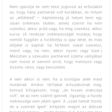
Nem igazolja és nem teszi jogossá az erőszakot
az, hogy hány partnered volt korábban, és milyen
az „előéleted” — képtelenség jó helyen lenni egy
olyan önkényes skálán, amely szerint ha nem
szexelsz, akkor prűd vagy, ha meg szexelsz, akkor
kurva. (A rendszer önkényességét mutatja, hogy
nemtől függően a fordítottja is igaz lehet, és más
előjelet is kaphat: ha férfiként sokat szexelsz,
menő vagy, ha nem, akkor nyomi vagy lúzer.)
Miközben a szexuális partnereid száma valójában
nem mond el semmit arról, hogy mennyire vagy
őszinte, okos, vagy becsületes.
A
nem
akkor is
nem
, ha a biológiai jelek mást
mutatnak. Amikor férfiakat erőszakolnak meg,
könnyű kifogásolni, hogy „de hiszen erekciója
volt”, de az nem számít igennek. Ugyanígy a hüvely
nedvessége sem jelent igent. A „szád nemet mond,
de a szemed igent” kifejezés megint az áldozat