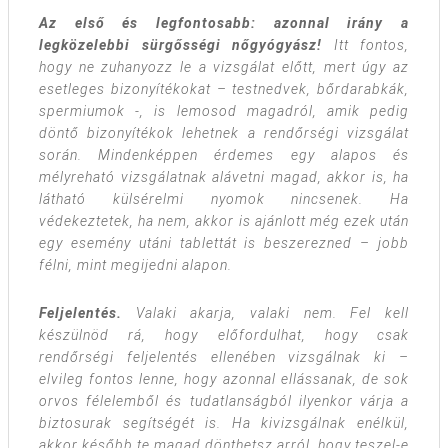
Az első és legfontosabb: azonnal irány a
legközelebbi sürgősségi nőgyógyász!
Itt fontos,
hogy ne zuhanyozz le a vizsgálat előtt, mert úgy az
esetleges bizonyítékokat – testnedvek, bőrdarabkák,
spermiumok -, is lemosod magadról, amik pedig
döntő bizonyítékok lehetnek a rendőrségi vizsgálat
során. Mindenképpen érdemes egy alapos és
mélyreható vizsgálatnak alávetni magad, akkor is, ha
látható külsérelmi nyomok nincsenek. Ha
védekeztetek, ha nem, akkor is ajánlott még ezek után
egy esemény utáni tablettát is beszerezned – jobb
félni, mint megijedni alapon.
Feljelentés.
Valaki akarja, valaki nem. Fel kell
készülnöd rá, hogy előfordulhat, hogy csak
rendőrségi feljelentés ellenében vizsgálnak ki –
elvileg fontos lenne, hogy azonnal ellássanak, de sok
orvos félelemből és tudatlanságból ilyenkor várja a
biztosurak segítségét is. Ha kivizsgálnak enélkül,
akkor később te magad dönthetsz arról, hogy teszel-e