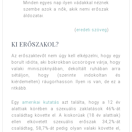
Minden egyes nap ilyen vádakkal néznek
szembe azok a nők, akik nemi erőszak
áldozatai.
(
eredeti szöveg
)
KI ERŐSZAKOL?
Az erőszaktevőt nem úgy kell elképzelni, hogy egy
borult idióta, aki bokrokban ücsörögve várja, hogy
valaki miniszoknyában, dekoltált ruhában arra
sétáljon, hogy (szerinte indokoltan és
kiérdemelten) ráugorhasson. Ilyen is van, de ez a
ritkább.
Egy
amerikai kutatás
azt találta, hogy a 12 év
alattiak körében a szexuális zaklatások 46%-át
családtag követte el. A kiskorúak (18 év alattiak)
ellen elkövetett szexuális erőszak 34,2%-át
családtag, 58,7%-át pedig olyan valaki követte el,