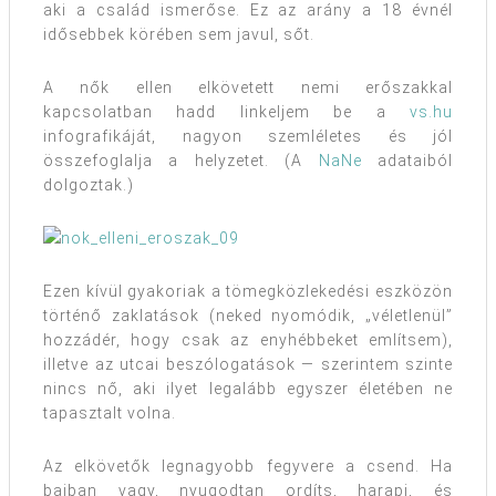
aki a család ismerőse. Ez az arány a 18 évnél
idősebbek körében sem javul, sőt.
A nők ellen elkövetett nemi erőszakkal
kapcsolatban hadd linkeljem be a
vs.hu
infografikáját, nagyon szemléletes és jól
összefoglalja a helyzetet. (A
NaNe
adataiból
dolgoztak.)
Ezen kívül gyakoriak a tömegközlekedési eszközön
történő zaklatások (neked nyomódik, „véletlenül”
hozzádér, hogy csak az enyhébbeket említsem),
illetve az utcai beszólogatások — szerintem szinte
nincs nő, aki ilyet legalább egyszer életében ne
tapasztalt volna.
Az elkövetők legnagyobb fegyvere a csend. Ha
bajban vagy, nyugodtan ordíts, harapj, és