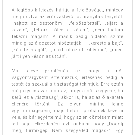
A legtöbb kifejezés hárítja a felelősséget, mintegy
megfosztva az erőszaktevőt az irányítás tényétől:
„hajtott az ösztönöm”, „felbőszítettél”, „eljárt a
kezem”, „felforrt tőled a vérem”, „nem tudtam
fékezni magam”. A másik pedig oldalon szinte
mindig az áldozatot hibáztatják — „kereste a bajt”,
„kérette magát”, „miért öltözött kihívóan”, „miért
járt ilyen későn az utcán”.
Már eleve problémás az, hogy a nőt
vagyontárgyként értelmezzük, értékének pedig a
testét és szexuális tisztaságát tekintjük. Erre aztán
még egy csavart dob az, hogy a nő szégyene, ha
sérül ez a „tisztaság”, akkor is, ha az az ő akarata
ellenére történt. Ez olyan, mintha lenne
egy turmixgépem, majd betont próbálnék keverni
vele, és bár egyértelmű, hogy az én döntésem miatt
lett baja, elkezdeném azt kiabálni, hogy „Dögölj
meg, turmixgép! Nem szégyelled magad?”. Egy