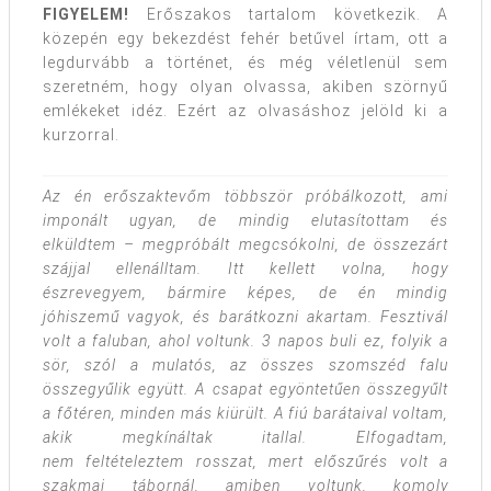
FIGYELEM!
Erőszakos tartalom következik. A
közepén egy bekezdést fehér betűvel írtam, ott a
legdurvább a történet, és még véletlenül sem
szeretném, hogy olyan olvassa, akiben szörnyű
emlékeket idéz. Ezért az olvasáshoz jelöld ki a
kurzorral.
Az én erőszaktevőm többször próbálkozott, ami
imponált ugyan, de mindig elutasítottam és
elküldtem – megpróbált megcsókolni, de összezárt
szájjal ellenálltam. Itt kellett volna, hogy
észrevegyem, bármire képes, de én mindig
jóhiszemű vagyok, és barátkozni akartam. Fesztivál
volt a faluban, ahol voltunk. 3 napos buli ez, folyik a
sör, szól a mulatós, az összes szomszéd falu
összegyűlik együtt. A csapat egyöntetűen összegyűlt
a főtéren, minden más kiürült. A fiú barátaival voltam,
akik megkínáltak itallal. Elfogadtam,
nem feltételeztem rosszat, mert előszűrés volt a
szakmai tábornál, amiben voltunk, komoly