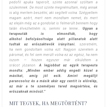
pedofil apuka taperolt, szinte azonnal szóltam a
szüleimnek. De most szinte megnémultam, még annak
is alig mertem beszélni, aki segített volna. Szégyellem
magam azért, mert nem mondtam nemet, és mert
az elején még az a gondolat is felmerült bennem hogy
talán élvezhetném is, semmi se lenne…
Ugyan a
terapeuták is elmondták, hogy
alkohol befolyásoltsága alatt pillanatok alatt
tudtak az erőszaktevők irányítani
, szeretném,
ha nem gondoltam volna ezt. Nagyon szeretem a
páromat, és fel sem merült volna ez az egész, ha nem
iszom — hiszen egyszer már elküldtem a
srácot józanon.
A legjobbat az egyik terapeuta
mondta: „Minden ember addig engedi közel a
másikat, amíg jól esik. Amint megálljt
parancsolsz és a másik akár egy centit is előrelép,
az már a te személyes tered megsértése, és
erőszaknak minősül.”
MIT TEGYEK, HA MEGTÖRTÉNT?