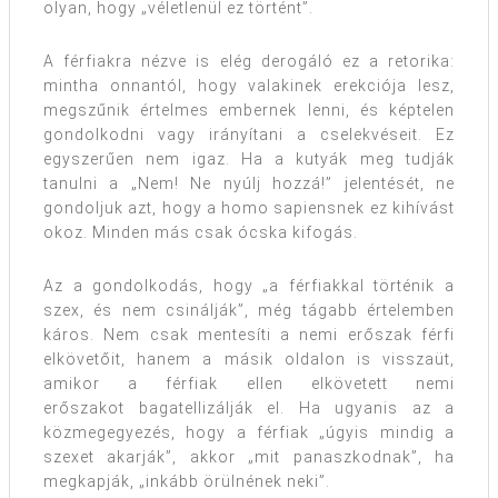
olyan, hogy „véletlenül ez történt”.
A férfiakra nézve is elég derogáló ez a retorika:
mintha onnantól, hogy valakinek erekciója lesz,
megszűnik értelmes embernek lenni, és képtelen
gondolkodni vagy irányítani a cselekvéseit. Ez
egyszerűen nem igaz. Ha a kutyák meg tudják
tanulni a „Nem! Ne nyúlj hozzá!” jelentését, ne
gondoljuk azt, hogy a homo sapiensnek ez kihívást
okoz. Minden más csak ócska kifogás.
Az a gondolkodás, hogy „a férfiakkal történik a
szex, és nem csinálják”, még tágabb értelemben
káros. Nem csak mentesíti a nemi erőszak férfi
elkövetőit, hanem a másik oldalon is visszaüt,
amikor a férfiak ellen elkövetett nemi
erőszakot bagatellizálják el. Ha ugyanis az a
közmegegyezés, hogy a férfiak „úgyis mindig a
szexet akarják”, akkor „mit panaszkodnak”, ha
megkapják, „inkább örülnének neki”.