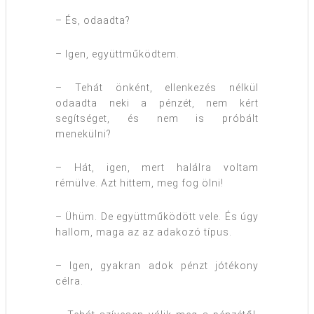
– És, odaadta?
– Igen, együttműködtem.
– Tehát önként, ellenkezés nélkül
odaadta neki a pénzét, nem kért
segítséget, és nem is próbált
menekülni?
– Hát, igen, mert halálra voltam
rémülve. Azt hittem, meg fog ölni!
– Ühüm. De együttműködött vele. És úgy
hallom, maga az az adakozó típus.
– Igen, gyakran adok pénzt jótékony
célra.