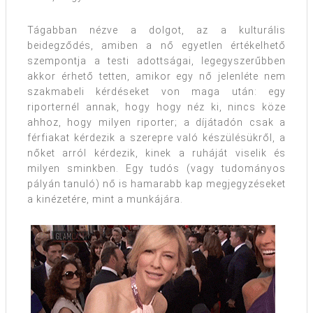
Tágabban nézve a dolgot, az a kulturális
beidegződés, amiben a nő egyetlen értékelhető
szempontja a testi adottságai, legegyszerűbben
akkor érhető tetten, amikor egy nő jelenléte nem
szakmabeli kérdéseket von maga után: egy
riporternél annak, hogy hogy néz ki, nincs köze
ahhoz, hogy milyen riporter; a díjátadón csak a
férfiakat kérdezik a szerepre való készülésükről, a
nőket arról kérdezik, kinek a ruháját viselik és
milyen sminkben. Egy tudós (vagy tudományos
pályán tanuló) nő is hamarabb kap megjegyzéseket
a kinézetére, mint a munkájára.