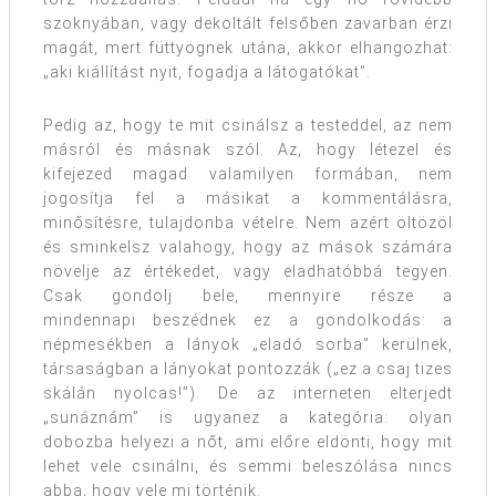
szoknyában, vagy dekoltált felsőben zavarban érzi
magát, mert füttyögnek utána, akkor elhangozhat:
„aki kiállítást nyit, fogadja a látogatókat”.
Pedig az, hogy te mit csinálsz a testeddel, az nem
másról és másnak szól. Az, hogy létezel és
kifejezed magad valamilyen formában, nem
jogosítja fel a másikat a kommentálásra,
minősítésre, tulajdonba vételre. Nem azért öltözöl
és sminkelsz valahogy, hogy az mások számára
növelje az értékedet, vagy eladhatóbbá tegyen.
Csak gondolj bele, mennyire része a
mindennapi beszédnek ez a gondolkodás: a
népmesékben a lányok „eladó sorba” kerülnek,
társaságban a lányokat pontozzák („ez a csaj tizes
skálán nyolcas!”). De az interneten elterjedt
„sunáznám” is ugyanez a kategória: olyan
dobozba helyezi a nőt, ami előre eldönti, hogy mit
lehet vele csinálni, és semmi beleszólása nincs
abba, hogy vele mi történik.