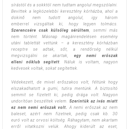
sírástól és a sokktól nem tudtam angolul megszólalni.
Bevittek a legközelebbi keresztény kórházba, ahol a
dokinő nem tudott angolul, igy három
emberrel vizsgáltak ki, hogy legyen tolmács.
Szerencsére csak külsőleg sérültem
, semmi más
nem történt. Másnap magánrendelésen esemény
utáni tablettát vettünk – a keresztény kórházban
receptre se adtak, sőt, a rendőrség nélkül
megvizsgálni se akartak,
egy nemi erőszak
elleni nőklub segített
. Náluk is voltam, nagyon
kedvesek voltak, sokat segítettek.
Védekezett, de mivel erőszakos volt, féltünk hogy
elszakadhatott a gumi, tutira mentünk. A biztosító
semmit se fizetett ki, pedig drága volt. Nagyon
undorítóan beszéltek velem.
Szerintük az ivás miatt
ez nem nemi erőszak volt.
A nemi erőszak az nem
baleset, azért nem fizetnek, pedig csak kb. 30
euró volt az orvosi költség. Ráhagytam, nem akartam
erről vitatkozni velük. Ahogy kiderült az eset,