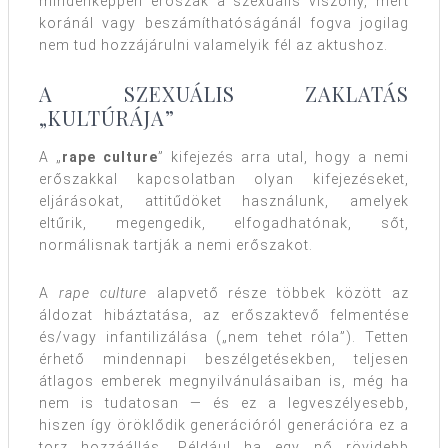
mindenképpen erőszak a szexuális viszony, mert
koránál vagy beszámíthatóságánál fogva jogilag
nem tud hozzájárulni valamelyik fél az aktushoz.
A SZEXUÁLIS ZAKLATÁS
„KULTÚRÁJA”
A „
rape culture
” kifejezés arra utal, hogy a nemi
erőszakkal kapcsolatban olyan kifejezéseket,
eljárásokat, attitűdöket használunk, amelyek
eltűrik, megengedik, elfogadhatónak, sőt,
normálisnak tartják a nemi erőszakot.
A
rape culture
alapvető része többek között az
áldozat hibáztatása, az erőszaktevő felmentése
és/vagy infantilizálása („nem tehet róla”). Tetten
érhető mindennapi beszélgetésekben, teljesen
átlagos emberek megnyilvánulásaiban is, még ha
nem is tudatosan — és ez a legveszélyesebb,
hiszen így öröklődik generációról generációra ez a
torz hozzáállás. Például ha egy nő rövidebb