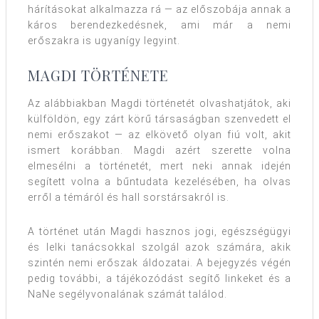
hárításokat alkalmazza rá — az előszobája annak a
káros berendezkedésnek, ami már a nemi
erőszakra is ugyanígy legyint.
MAGDI TÖRTÉNETE
Az alábbiakban Magdi történetét olvashatjátok, aki
külföldön, egy zárt körű társaságban szenvedett el
nemi erőszakot — az elkövető olyan fiú volt, akit
ismert korábban. Magdi azért szerette volna
elmesélni a történetét, mert neki annak idején
segített volna a bűntudata kezelésében, ha olvas
erről a témáról és hall sorstársakról is.
A történet után Magdi hasznos jogi, egészségügyi
és lelki tanácsokkal szolgál azok számára, akik
szintén nemi erőszak áldozatai. A bejegyzés végén
pedig további, a tájékozódást segítő linkeket és a
NaNe segélyvonalának számát találod.