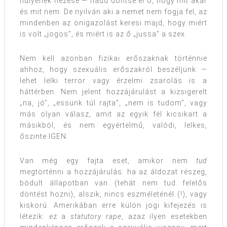
hülyének nézése — hadd döntse el ő, hogy mit akar
és mit nem. De nyilván aki a nemet nem fogja fel, az
mindenben az önigazolást keresi majd, hogy miért
is volt „jogos”, és miért is az ő „jussa” a szex.
Nem kell azonban fizikai erőszaknak történnie
ahhoz, hogy szexuális erőszakról beszéljünk —
lehet lelki terror vagy érzelmi zsarolás is a
háttérben. Nem jelent hozzájárulást a kizsigerelt
„na, jó”, „essünk túl rajta”, „nem is tudom”, vagy
más olyan válasz, amit az egyik fél kicsikart a
másikból, és nem egyértelmű, valódi, lelkes,
őszinte IGEN.
Van még egy fajta eset, amikor nem
tud
megtörténni a hozzájárulás: ha az áldozat részeg,
bódult állapotban van (tehát nem tud felelős
döntést hozni), alszik, nincs eszméleténél (!), vagy
kiskorú. Amerikában erre külön jogi kifejezés is
létezik: ez a
statutory rape
, azaz ilyen esetekben