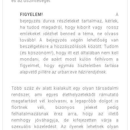
és az őszinteségét.
FIGYELEM!
A
bejegyzés durva részleteket tartalmaz, kérlek,
ha tudod magadról, hogy kiborít vagy rossz
emlékeket idézhet benned a téma, ne olvass
tovább! A bejegyzés végén lehetőség van
beszélgetésre a hozzászólások között. Tudom
(és köszönöm!), hogy itt ezt általában nem kell
mondani, de azért most külön felhívom a
figyelmet, hogy
egymás tiszteletben tartása
alapvető pillére az urban:eve házirendjének
.
Több száz év alatt kialakult egy olyan társadalmi
rendszer, ami egyes élethelyzetekből rámutató
magatartást vél kiolvasni, a legapróbb dolgot is
flörtnek véli, bizonyos jeleket pedig
felhatalmazásnak érez arra, hogy az illető
nemhogy jóváhagyja, de kifejezetten várja a
szexuális közeledést. Az ilyenek lehetnek olyan