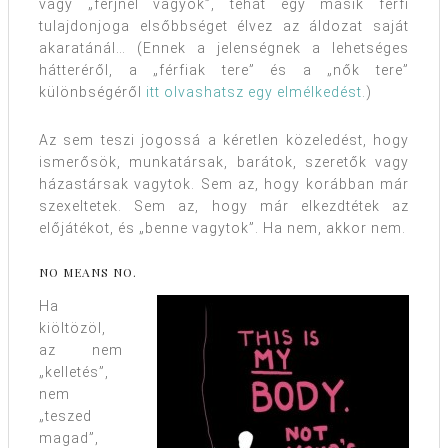
vagy „férjnél vagyok”, tehát egy másik férfi
tulajdonjoga elsőbbséget élvez az áldozat saját
akaratánál… (Ennek a jelenségnek a lehetséges
hátteréről, a „férfiak tere” és a „nők tere”
különbségéről
itt olvashatsz egy elmélkedést
.)
Az sem teszi jogossá a kéretlen közeledést, hogy
ismerősök, munkatársak, barátok, szeretők vagy
házastársak vagytok. Sem az, hogy korábban már
szexeltetek. Sem az, hogy már elkezdtétek az
előjátékot, és „benne vagytok”. Ha nem, akkor nem.
NO MEANS NO.
Ha
kiöltözöl,
az nem
„kelletés”,
nem
„teszed
magad”,