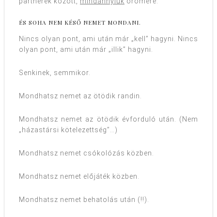
partnerek között,
mindannyiuk
örömére.
ÉS SOHA NEM KÉSŐ NEMET MONDANI.
Nincs olyan pont, ami után már „kell” hagyni. Nincs
olyan pont, ami után már „illik” hagyni.
Senkinek, semmikor.
Mondhatsz nemet az ötödik randin.
Mondhatsz nemet az ötödik évforduló után. (Nem
„házastársi kötelezettség”…)
Mondhatsz nemet csókolózás közben.
Mondhatsz nemet előjáték közben.
Mondhatsz nemet behatolás után (!!).