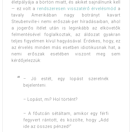
életpályája a börtön miatt, és akiket sajnálnunk kell
— ez volt a
rendszeresen visszatérő érvelésmód
a
tavaly Amerikában nagy botrányt kavart
Steubenville-i nemi erőszak-per híradásaiban, ahol
a jogerős ítélet után is leginkább az elkövetők
felmentésével foglalkoztak, az áldozat gyakran
teljes figyelmen kívül hagyásával. Érdekes, hogy, ez
az érvelés minden más esetben idiotikusnak hat, a
nemi erőszak esetében viszont meg sem
kérdőjelezzük:
– Jó estét, egy lopást szeretnék
bejelenteni.
– Lopást, mi? Hol történt?
– A főutcán sétáltam, amikor egy férfi
fegyvert rántott, és közölte, hogy „Add
ide az összes pénzed!”