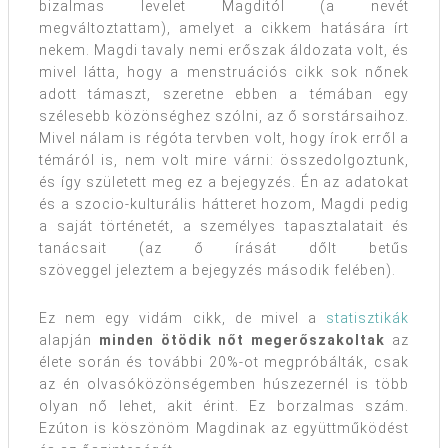
bizalmas levelet Magditól (a nevét
megváltoztattam), amelyet a cikkem hatására írt
nekem. Magdi tavaly nemi erőszak áldozata volt, és
mivel látta, hogy a menstruációs cikk sok nőnek
adott támaszt, szeretne ebben a témában egy
szélesebb közönséghez szólni, az ő sorstársaihoz.
Mivel nálam is régóta tervben volt, hogy írok erről a
témáról is, nem volt mire várni: összedolgoztunk,
és így született meg ez a bejegyzés. Én az adatokat
és a szocio-kulturális hátteret hozom, Magdi pedig
a saját történetét, a személyes tapasztalatait és
tanácsait (az ő írását dőlt betűs
szöveggel jeleztem a bejegyzés második felében).
Ez nem egy vidám cikk, de mivel a
statisztikák
alapján
minden ötödik nőt megerőszakoltak
az
élete során és további 20%-ot megpróbálták, csak
az én olvasóközönségemben húszezernél is több
olyan nő lehet, akit érint. Ez borzalmas szám.
Ezúton is köszönöm Magdinak az együttműködést