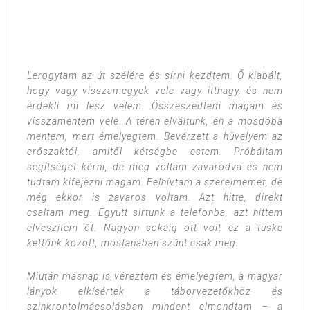
Azt mondta, ez olyan mint a pia meg a buli. „It’s just
for fun”. Beleégett az agyamba ez a mondat, azóta se
felejtettem el.
Lerogytam az út szélére és sírni kezdtem. Ő kiabált,
hogy vagy visszamegyek vele vagy itthagy, és nem
érdekli mi lesz velem. Összeszedtem magam és
visszamentem vele. A téren elváltunk, én a mosdóba
mentem, mert émelyegtem. Bevérzett a hüvelyem az
erőszaktól, amitől kétségbe estem. Próbáltam
segítséget kérni, de meg voltam zavarodva és nem
tudtam kifejezni magam. Felhívtam a szerelmemet, de
még ekkor is zavaros voltam. Azt hitte, direkt
csaltam meg. Együtt sirtunk a telefonba, azt hittem
elveszítem őt. Nagyon sokáig ott volt ez a tüske
kettőnk között, mostanában szűnt csak meg.
Miután másnap is véreztem és émelyegtem, a magyar
lányok elkísértek a táborvezetőkhöz és
szinkrontolmácsolásban mindent elmondtam – a