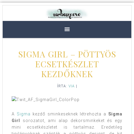
SIGMA GIRL – PÖTTYÖS
ECSETKÉSZLET
KEZDŐKNEK
ÍRTA:
VIA
|
A
Sigma
kezdő sminkeseknek létrehozta a
Sigma
Girl
sorozatot, ami alap dekorsminkeket és egy
mini ecsetkészletet is tartalmaz. Eredetileg
tinilányoknak szánták a pöttyös designt, de kit