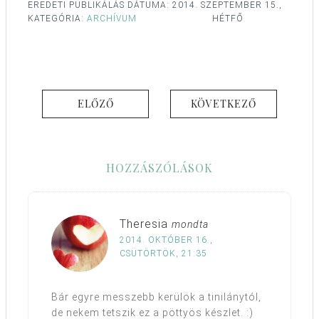
EREDETI PUBLIKÁLÁS DÁTUMA:
2014. SZEPTEMBER 15.,
KATEGÓRIA:
ARCHÍVUM
HÉTFŐ
ELŐZŐ
KÖVETKEZŐ
HOZZÁSZÓLÁSOK
Theresia
mondta
2014. OKTÓBER 16.,
CSÜTÖRTÖK, 21:35
Bár egyre messzebb kerülök a tinilánytól,
de nekem tetszik ez a pöttyös készlet. :)