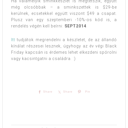
Ha valamelyik sminkkészlet is megtetszik, együtt
még olcsóbbak – a sminkszettek is $29-be
kerülnek, ecsetekkel együtt viszont $49 a csapat.
Plusz van egy szeptemberi -10%-os kód is, a
rendelés végén kell beírni:
SEPT2014
.
Itt
tudjátok megrendelni a készletet, de az állandó
kínálat részesei lesznek, úgyhogy az év végi Black
Friday kapcsán is érdemes lehet elkezdeni spórolni
vagy kacsintgatni a családra. :)
Share
Share
Pin