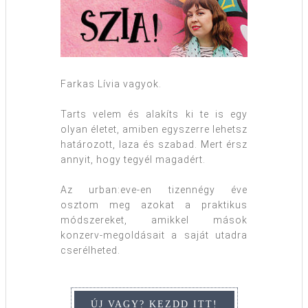
Farkas Lívia vagyok.
Tarts velem és alakíts ki te is egy
olyan életet, amiben egyszerre lehetsz
határozott, laza és szabad. Mert érsz
annyit, hogy tegyél magadért.
Az urban:eve-en tizennégy éve
osztom meg azokat a praktikus
módszereket, amikkel mások
konzerv-megoldásait a saját utadra
cserélheted.