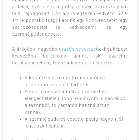
érdekel, szerintem a pötty minden korosztályban
talál rajongókat! :) Az ára is egészen kedvező: $29-
ért (+ postaköltség) kapunk egy kontúrecsetet, egy
satírozóecsetet (a kedvencem), és egy
szemhéjpúder ecsetet.
A drágább, nagyobb
utazós ecsetszett
ekhez képest
kedvezőbb befektetés annak, aki szeretne
beruházni néhány többfunkciós alap ecsetre.
A kontúrecset remek bronzosítóhoz,
pirosítóhoz és highliterhez is.
A satírozóecset a füstös szemekhez
elengedhetetlen, több példányom is van ebből
a fazonból, folyamatos használatban
vannak.
A szemhéjpúderes ecsettel pedig nagyon jól
lehet színt építeni.