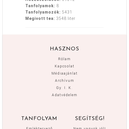
Tanfolyamok:
8
Tanfolyamozók:
5431
Megivott tea:
3548 liter
HASZNOS
Rólam
Kapcsolat
Médiaajánlat
Archívum
Gy. I. K.
Adatvédelem
TANFOLYAM
SEGÍTSÉG!
Emléktervező
Nem vagyok jól!