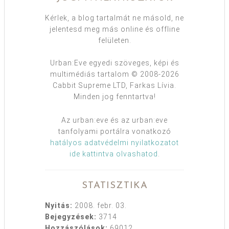
Kérlek, a blog tartalmát ne másold, ne
jelentesd meg más online és offline
felületen.
Urban:Eve egyedi szöveges, képi és
multimédiás tartalom © 2008-2026
Cabbit Supreme LTD, Farkas Lívia.
Minden jog fenntartva!
Az urban:eve és az urban:eve
tanfolyami portálra vonatkozó
hatályos adatvédelmi nyilatkozatot
ide kattintva olvashatod
.
STATISZTIKA
Nyitás:
2008. febr. 03.
Bejegyzések:
3714
Hozzászólások:
69012