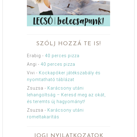
SZÓLJ HOZZÁ TE IS!
Erabig
-
40 perces pizza
Angi
-
40 perces pizza
Vivi
-
Kockapóker játékszabály és
nyomtatható táblázat
Zsuzsa
-
Karácsony utáni
lehangoltság – Keresd meg az okát,
és teremts új hagyományt!
Zsuzsa
-
Karácsony utáni
romeltakarítás
JOGI NYILATKOZATOK