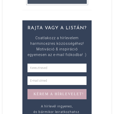
RAJTA VAGY A LISTÁN?
Csatlakozz a hírlevelem
harmincezres közösségéhez!
Motiváció & inspiráció
egyenesen az e-mail fiókodba! :)
A hírlevél ingyenes,
és bármikor leiratkozhatsz.