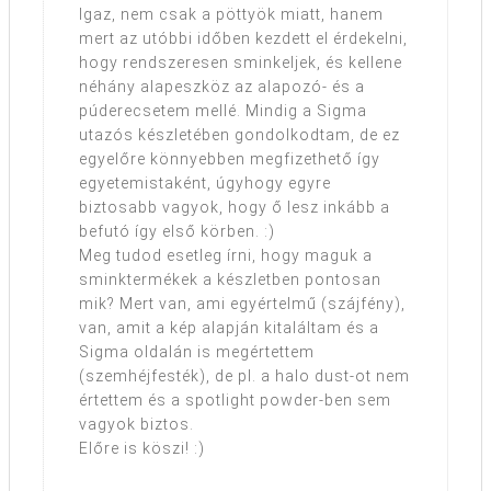
Igaz, nem csak a pöttyök miatt, hanem
mert az utóbbi időben kezdett el érdekelni,
hogy rendszeresen sminkeljek, és kellene
néhány alapeszköz az alapozó- és a
púderecsetem mellé. Mindig a Sigma
utazós készletében gondolkodtam, de ez
egyelőre könnyebben megfizethető így
egyetemistaként, úgyhogy egyre
biztosabb vagyok, hogy ő lesz inkább a
befutó így első körben. :)
Meg tudod esetleg írni, hogy maguk a
sminktermékek a készletben pontosan
mik? Mert van, ami egyértelmű (szájfény),
van, amit a kép alapján kitaláltam és a
Sigma oldalán is megértettem
(szemhéjfesték), de pl. a halo dust-ot nem
értettem és a spotlight powder-ben sem
vagyok biztos.
Előre is köszi! :)