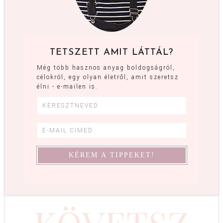
TETSZETT AMIT LÁTTÁL?
Még több hasznos anyag boldogságról,
célokról, egy olyan életről, amit szeretsz
élni - e-mailen is.
KÖVETSZ