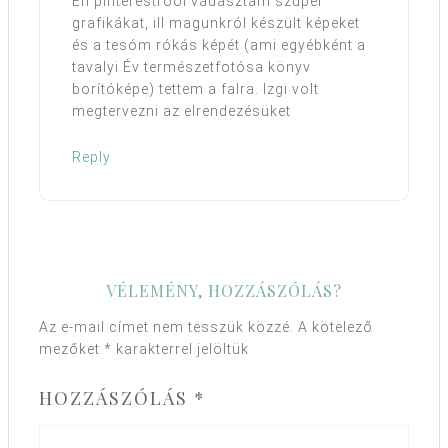
Én pinterestroől vadásztam szuper
grafikákat, ill magunkról készült képeket
és a tesóm rókás képét (ami egyébként a
tavalyi Év természetfotósa könyv
borítóképe) tettem a falra. Izgi volt
megtervezni az elrendezésüket
Reply
VÉLEMÉNY, HOZZÁSZÓLÁS?
Az e-mail címet nem tesszük közzé.
A kötelező
mezőket
*
karakterrel jelöltük
HOZZÁSZÓLÁS
*