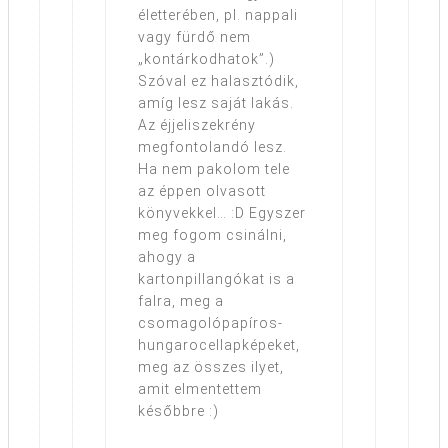
életterében, pl. nappali
vagy fürdő nem
„kontárkodhatok”.)
Szóval ez halasztódik,
amíg lesz saját lakás.
Az éjjeliszekrény
megfontolandó lesz.
Ha nem pakolom tele
az éppen olvasott
könyvekkel… :D Egyszer
meg fogom csinálni,
ahogy a
kartonpillangókat is a
falra, meg a
csomagolópapíros-
hungarocellapképeket,
meg az összes ilyet,
amit elmentettem
későbbre :)