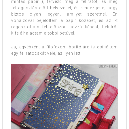
mintás papír…), tervezd meg a feliratot, és még
felragasztás előtt helyezd el, és rendezgesd, hogy
biztos olyan legyen, amilyet szeretnél. Én
vonalzóval bejelöltem a papír közepét, és az i-t
ragasztottam fel először, hozzá képest, belülről
kifelé haladtam a többi betűvel.
Ja, egyébként a filofaxom borítójára is csináltam
egy feliratocskát vele, az ilyen lett: