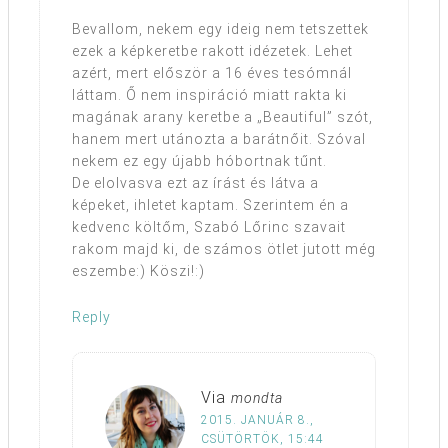
Bevallom, nekem egy ideig nem tetszettek
ezek a képkeretbe rakott idézetek. Lehet
azért, mert először a 16 éves tesómnál
láttam. Ő nem inspiráció miatt rakta ki
magának arany keretbe a „Beautiful” szót,
hanem mert utánozta a barátnőit. Szóval
nekem ez egy újabb hóbortnak tűnt.
De elolvasva ezt az írást és látva a
képeket, ihletet kaptam. Szerintem én a
kedvenc költőm, Szabó Lőrinc szavait
rakom majd ki, de számos ötlet jutott még
eszembe:) Köszi!:)
Reply
Via
mondta
2015. JANUÁR 8.,
CSÜTÖRTÖK, 15:44