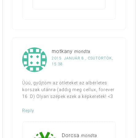
motkany
mondta
2015. JANUÁR 8., CSÜTÖRTÖK,
15:38
Úúú, gyűjtöm az ötleteket az albérletes
korszak utánra (addig meg cellux, forever
16 :D) Olyan szépek ezek a képkeretek! <3
Reply
Dorcsa
mondta