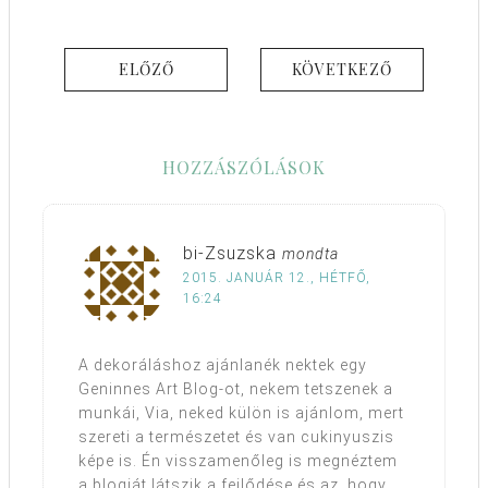
ELŐZŐ
KÖVETKEZŐ
HOZZÁSZÓLÁSOK
bi-Zsuzska
mondta
2015. JANUÁR 12., HÉTFŐ,
16:24
A dekoráláshoz ajánlanék nektek egy
Geninnes Art Blog-ot, nekem tetszenek a
munkái, Via, neked külön is ajánlom, mert
szereti a természetet és van cukinyuszis
képe is. Én visszamenőleg is megnéztem
a blogját látszik a fejlődése és az, hogy