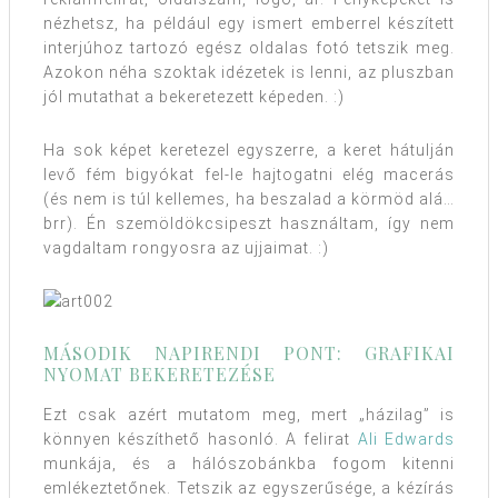
nézhetsz, ha például egy ismert emberrel készített
interjúhoz tartozó egész oldalas fotó tetszik meg.
Azokon néha szoktak idézetek is lenni, az pluszban
jól mutathat a bekeretezett képeden. :)
Ha sok képet keretezel egyszerre, a keret hátulján
levő fém bigyókat fel-le hajtogatni elég macerás
(és nem is túl kellemes, ha beszalad a körmöd alá…
brr). Én szemöldökcsipeszt használtam, így nem
vagdaltam rongyosra az ujjaimat. :)
MÁSODIK NAPIRENDI PONT: GRAFIKAI
NYOMAT BEKERETEZÉSE
Ezt csak azért mutatom meg, mert „házilag” is
könnyen készíthető hasonló. A felirat
Ali Edwards
munkája, és a hálószobánkba fogom kitenni
emlékeztetőnek. Tetszik az egyszerűsége, a kézírás