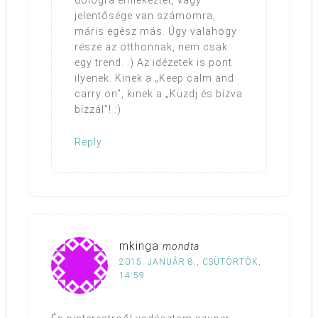
dologra emlékeztet, vagy
jelentősége van számomra,
máris egész más. Úgy valahogy
része az otthonnak, nem csak
egy trend. :) Az idézetek is pont
ilyenek. Kinek a „Keep calm and
carry on”, kinek a „Küzdj és bízva
bízzál”! :)
Reply
mkinga
mondta
2015. JANUÁR 8., CSÜTÖRTÖK,
14:59