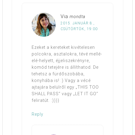
Via
mondta
2015. JANUÁR 8.,
CSÜTÖRTÖK, 19:00
Ezeket a kereteket kivételesen
polcokra, asztalokra, tévé mellé-
elé-helyett, éjjeliszekrényre,
komód tetejére is állíthatod. De
tehetsz a fürdőszobába,
konyhába is! :) Vagy a vécé
ajtajára belülről egy „THIS TOO
SHALL PASS” vagy „LET IT GO”
feliratút. :))))
Reply