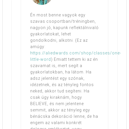
Én most benne vagyok egy
szavas csoportban/tréningben,
nagyon jó, kapunk reflektálnivaló
gyakorlatokat, lehet
gondolkodni, alkotni. (Ez az
amúgy:
https://aliedwards.com/shop/classes/one-
little-word
) Emiatt tettem ki az én
szavamat is, mert segít a
gyakorlatokban, ha látom. Ha
adsz jelentést egy szónak,
idézetnek, és az tényleg fontos
neked, akkor tud segíteni. Ha
csak úgy kiraknám, hogy
BELIEVE, és nem jelentene
semmit, akkor az tényleg egy
bénácska dekoráció lenne, de ha
engem az valami konkrét