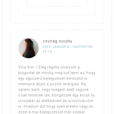
csvirag
mondta
2015. JANUÁR 8., CSÜTÖRTÖK,
19:10
Szia Via! :) Elég régóta olvasom a
blogodat de mindig meg tud lepni az, hogy
egy egyszerű bejegyzésen keresztül is
mennyire átjön a pozitív energiád. Ha
valami bánt, vagy magam alatt vagyok
csak felnézek ide, böngészek egy kicsit és
visszatér az életkedvem és a motivációm
is. Imádom azt hogy ilyen kreatív vagy és
ezzel a mai bejegyzéssel már sokkal