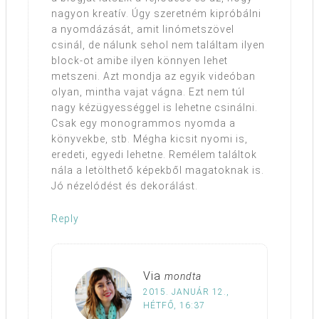
nagyon kreatív. Úgy szeretném kipróbálni
a nyomdázását, amit linómetszövel
csinál, de nálunk sehol nem találtam ilyen
block-ot amibe ilyen könnyen lehet
metszeni. Azt mondja az egyik videóban
olyan, mintha vajat vágna. Ezt nem túl
nagy kézügyességgel is lehetne csinálni.
Csak egy monogrammos nyomda a
könyvekbe, stb. Mégha kicsit nyomi is,
eredeti, egyedi lehetne. Remélem találtok
nála a letölthető képekből magatoknak is.
Jó nézelódést és dekorálást.
Reply
Via
mondta
2015. JANUÁR 12.,
HÉTFŐ, 16:37