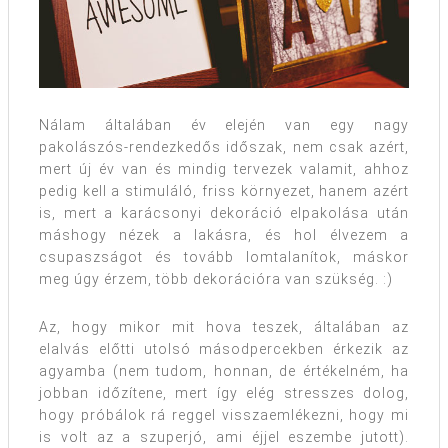
Nálam általában év elején van egy nagy
pakolászós-rendezkedős időszak, nem csak azért,
mert új év van és mindig tervezek valamit, ahhoz
pedig kell a stimuláló, friss környezet, hanem azért
is, mert a karácsonyi dekoráció elpakolása után
máshogy nézek a lakásra, és hol élvezem a
csupaszságot és tovább lomtalanítok, máskor
meg úgy érzem, több dekorációra van szükség. :)
Az, hogy mikor mit hova teszek, általában az
elalvás előtti utolsó másodpercekben érkezik az
agyamba (nem tudom, honnan, de értékelném, ha
jobban időzítene, mert így elég stresszes dolog,
hogy próbálok rá reggel visszaemlékezni, hogy mi
is volt az a szuperjó, ami éjjel eszembe jutott).