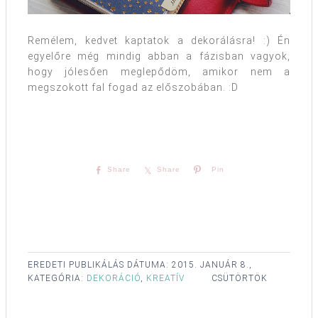
Remélem, kedvet kaptatok a dekorálásra! :) Én
egyelőre még mindig abban a fázisban vagyok,
hogy jólesően meglepődöm, amikor nem a
megszokott fal fogad az előszobában. :D
Share
Share
Pin
EREDETI PUBLIKÁLÁS DÁTUMA:
2015. JANUÁR 8.,
KATEGÓRIA:
DEKORÁCIÓ
,
KREATÍV
CSÜTÖRTÖK