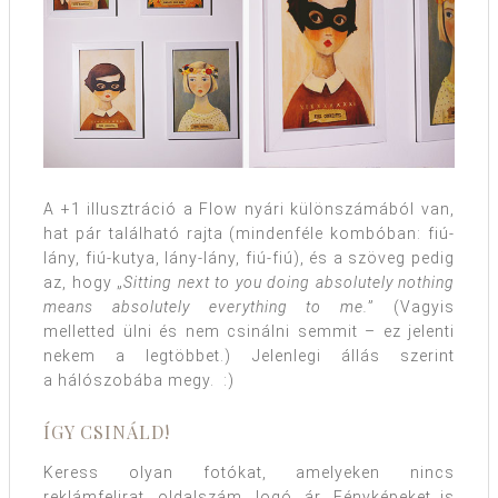
A +1 illusztráció a Flow nyári különszámából van,
hat pár található rajta (mindenféle kombóban: fiú-
lány, fiú-kutya, lány-lány, fiú-fiú), és a szöveg pedig
az, hogy „
Sitting next to you doing absolutely nothing
means absolutely everything to me.
” (Vagyis
melletted ülni és nem csinálni semmit – ez jelenti
nekem a legtöbbet.) Jelenlegi állás szerint
a hálószobába megy. :)
ÍGY CSINÁLD!
Keress olyan fotókat, amelyeken nincs
reklámfelirat, oldalszám, logó, ár. Fényképeket is