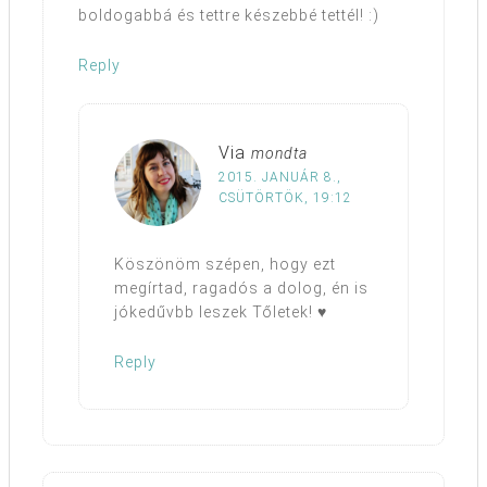
boldogabbá és tettre készebbé tettél! :)
Reply
Via
mondta
2015. JANUÁR 8.,
CSÜTÖRTÖK, 19:12
Köszönöm szépen, hogy ezt
megírtad, ragadós a dolog, én is
jókedűvbb leszek Tőletek! ♥
Reply