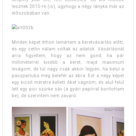
lesznek 2015-re (is), úgyhogy a négy lányka már az
előszobában van.
Minden képet itthon lemértem a keretvásárlás előtt,
és egy cetlin nálam voltak az adatok. Vásárlásnál
arra figyeltem, hogy az nem gond, ha pár
milliméterrel kisebb a keret, majd maximum
levágom, de túl nagy csak akkor legyen, ha belül a
paszpartuba még belefér az ábra. Ezt a négy képet
egy kicsit méretre kellett őket vágnom, és alul-felül
lett egy pici szürke sáv (a gyári papírral borítottam
be), de szerintem nem zavaró.