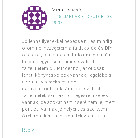
Mena
mondta
2015. JANUÁR 8., CSÜTÖRTÖK,
18:37
Jó lenne ilyenekkel pepecselni, és mindig
örömmel nézegetem a faldekorációs DIY
ötleteket, csak sosem tudok megcsinálni
belőlük egyet sem: nincs szabad
falfelületem XD Mindenhol, ahol csak
lehet, könyvespolcok vannak, legalábbis
azon helyiségekben, ahol
garázdálkodhatok. Ami pici szabad
falfelületek vannak, ott régesrégi képek
vannak, de azokat nem cserélném le, mert
pont ott vannak jó helyen, és szeretem
őket, másként nem kerültek volna ki :)
Reply