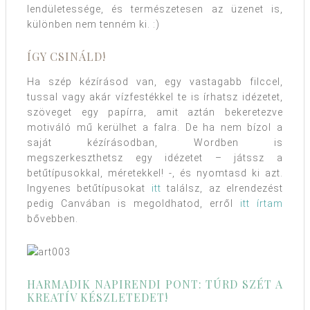
lendületessége, és természetesen az üzenet is,
különben nem tenném ki. :)
ÍGY CSINÁLD!
Ha szép kézírásod van, egy vastagabb filccel,
tussal vagy akár vízfestékkel te is írhatsz idézetet,
szöveget egy papírra, amit aztán bekeretezve
motiváló mű kerülhet a falra. De ha nem bízol a
saját kézírásodban, Wordben is
megszerkeszthetsz egy idézetet – játssz a
betűtípusokkal, méretekkel! -, és nyomtasd ki azt.
Ingyenes betűtípusokat
itt
találsz, az elrendezést
pedig Canvában is megoldhatod, erről
itt írtam
bővebben.
HARMADIK NAPIRENDI PONT: TÚRD SZÉT A
KREATÍV KÉSZLETEDET!