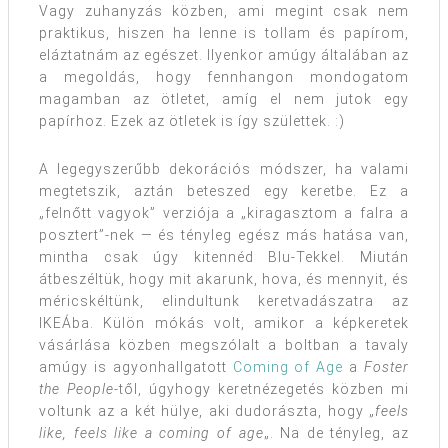
Vagy zuhanyzás közben, ami megint csak nem
praktikus, hiszen ha lenne is tollam és papírom,
eláztatnám az egészet. Ilyenkor amúgy általában az
a megoldás, hogy fennhangon mondogatom
magamban az ötletet, amíg el nem jutok egy
papírhoz. Ezek az ötletek is így születtek. :)
A legegyszerűbb dekorációs módszer, ha valami
megtetszik, aztán beteszed egy keretbe. Ez a
„felnőtt vagyok” verziója a „kiragasztom a falra a
posztert”-nek — és tényleg egész más hatása van,
mintha csak úgy kitennéd Blu-Tekkel. Miután
átbeszéltük, hogy mit akarunk, hova, és mennyit, és
méricskéltünk, elindultunk keretvadászatra az
IKEÁba. Külön mókás volt, amikor a képkeretek
vásárlása közben megszólalt a boltban a tavaly
amúgy is agyonhallgatott
Coming of Age
a
Foster
the People
-től, úgyhogy keretnézegetés közben mi
voltunk az a két hülye, aki dudorászta, hogy „
feels
like, feels like a coming of age
„. Na de tényleg, az