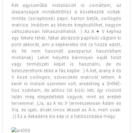
Két egyszerűbb installációt is csináltam, az
alapanyagok mindkettőhöz a következők voltak:
mintás (scrapbook) papír, karton betűk, csillogós
matrica. Imádom az ábécés kiegészítőket, nagyon
változatosan felhasználhatók. :) Az A ♥ V képhez
egy fekete-fehér, fákat ábrázoló papírból vágtam ki
pont akkorát, ami a képkeretbe illik (a hozzá adott,
és fel nem használt paszpartut használtam
mintának). Lehet helyette bármilyen saját fotót
vagy természeti képet is használni, de mi
beleszerettünk ebbe a fás képbe. :) A két, arany A és
V közé csillogós, szívecskés matricát tettem. A
keret is instant szerelem volt, eredetileg a SHINE-
hoz szántam, de ahhoz túl kicsi lett, így viszont
talán még elégedettebb vagyok, mint az eredeti
tervemmel. (Ja, az A és V természetesen Ádám és
Via, és igen, direkt nincs ékezet az Á-n, mert csak.
:)) Ez a dekadens kis kép is a hálószobába megy.