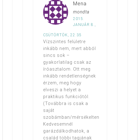
Mena
mondta
2015.
JANUÁR 8.,
CSÜTÖRTÖK, 22:35
Vízszintes felületre
inkább nem, mert abból
sincs sok –
gyakorlatilag csak az
íróasztalom. Ott meg
inkább rendetlenségnek
érzem, meg hogy
elveszi a helyet a
praktikus funkciótól.
(Továbbra is csak a
saját
szobámban/mérsékelten
Kedvesemnél
garázdálkodhatok, a
család többi tagjának