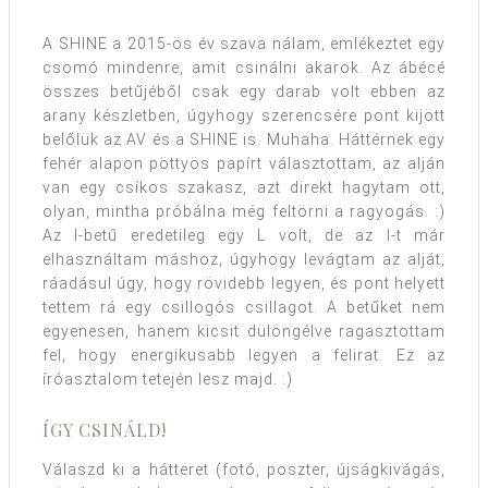
A SHINE a 2015-ös év szava nálam, emlékeztet egy
csomó mindenre, amit csinálni akarok. Az ábécé
összes betűjéből csak egy darab volt ebben az
arany készletben, úgyhogy szerencsére pont kijött
belőlük az AV és a SHINE is. Muhaha. Háttérnek egy
fehér alapon pöttyös papírt választottam, az alján
van egy csíkos szakasz, azt direkt hagytam ott,
olyan, mintha próbálna még feltörni a ragyogás. :)
Az I-betű eredetileg egy L volt, de az I-t már
elhasználtam máshoz, úgyhogy levágtam az alját,
ráadásul úgy, hogy rövidebb legyen, és pont helyett
tettem rá egy csillogós csillagot. A betűket nem
egyenesen, hanem kicsit dülöngélve ragasztottam
fel, hogy energikusabb legyen a felirat. Ez az
íróasztalom tetején lesz majd. :)
ÍGY CSINÁLD!
Válaszd ki a hátteret (fotó, poszter, újságkivágás,