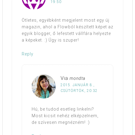
19:50
Ötletes, egyébként megjelent most egy új
magazin, ahol a Flowból készített képet az
egyik blogger, ő lefestett vállfára helyezte
a képeket. :) Úgy is szuper!
Reply
Via
mondta
2015. JANUÁR 8.,
CSÜTÖRTÖK, 20:32
Hú, be tudod esetleg linkelni?
Most kicsit nehéz elképzelnem,
de szívesen megnézném! :)