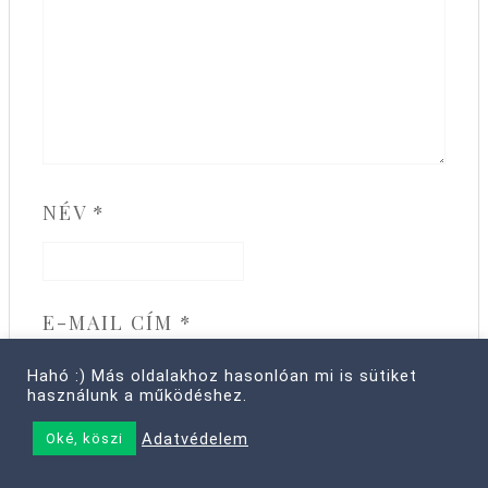
NÉV
*
E-MAIL CÍM
*
Hahó :) Más oldalakhoz hasonlóan mi is sütiket
használunk a működéshez.
Adatvédelem
Oké, köszi