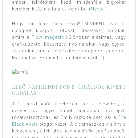
ember felnőttként kezd mindenféle bigyókat
keretben kitűzni a falára. Nem? De. (
Nyolc.
)
Hogy mit lehet bekeretezni? MINDENT. Na jó:
újságból kivágott fotókat, idézeteket, ábrákat,
amire a
Flow magazin
különösen alkalmas, vagy
grafikusoktól beszerzett nyomatokat, vagy egyedi
feliratokat, amiket te készítesz scrapbook papírból.
Mármint én. Ez mindhárom tervben volt. :)
ELSŐ NAPIRENDI PONT: ÚJSÁGBÓL KIVETT
OLDALAK
4+1 illusztrációt kereteztem be a Flow-ból, a
négyes az egyik angol kiadásban szerepelt
rovatválasztónak, és Emily rajzolta őket, aki a
The
Black Apple
blogot vezeti. A cicamaszkos kislány a
kedvencem, a feliratok:
live mindfully, spoil yourself,
simplify your life, feel connected
. Jó kis mottók