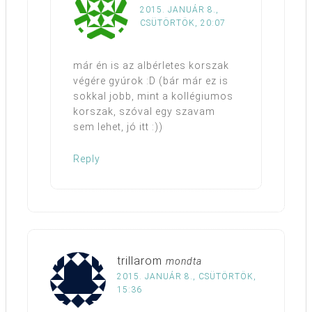
2015. JANUÁR 8.,
CSÜTÖRTÖK, 20:07
már én is az albérletes korszak
végére gyúrok :D (bár már ez is
sokkal jobb, mint a kollégiumos
korszak, szóval egy szavam
sem lehet, jó itt :))
Reply
trillarom
mondta
2015. JANUÁR 8., CSÜTÖRTÖK,
15:36