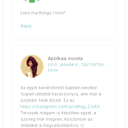
Lesz ma things I love?
Reply
Apolkaa
mondta
2015. JANUÁR 8., CSÜTÖRTÖK,
20:54
Az egyik barátnőmtől kaptam keretbe
foglalt idézetet karácsonyra, ami már a
szobám falát díszíti. Ez az:
https://instagram.com/p/xWqg_ZJvE6
Tervezek magam is készíteni egyet, a
szöveg már megvan, köszönöm az
ötleteket a megvalósításhoz.=)